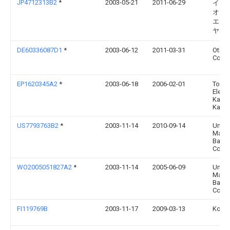
JP4712313B2
*
2003-05-21
2011-06-29
イン
オ・
エン
ヤフ
DE60336087D1
*
2003-06-12
2011-03-31
Otis E
Co
EP1620345A2
*
2003-06-18
2006-02-01
Toshi
Eleva
Kabus
Kaish
US7793763B2
*
2003-11-14
2010-09-14
Univer
Maryl
Balti
Count
WO2005051827A2
*
2003-11-14
2005-06-09
Univer
Maryl
Balti
Count
FI119769B
2003-11-17
2009-03-13
Kone 