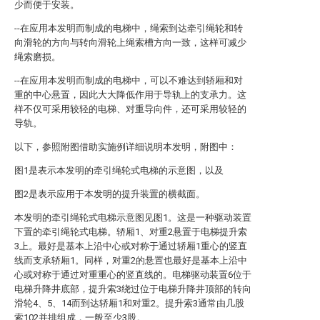
少而便于安装。
--在应用本发明而制成的电梯中，绳索到达牵引绳轮和转
向滑轮的方向与转向滑轮上绳索槽方向一致，这样可减少
绳索磨损。
--在应用本发明而制成的电梯中，可以不难达到轿厢和对
重的中心悬置，因此大大降低作用于导轨上的支承力。这
样不仅可采用较轻的电梯、对重导向件，还可采用较轻的
导轨。
以下，参照附图借助实施例详细说明本发明，附图中：
图1是表示本发明的牵引绳轮式电梯的示意图，以及
图2是表示应用于本发明的提升装置的横截面。
本发明的牵引绳轮式电梯示意图见图1。这是一种驱动装置
下置的牵引绳轮式电梯。轿厢1、对重2悬置于电梯提升索
3上。最好是基本上沿中心或对称于通过轿厢1重心的竖直
线而支承轿厢1。同样，对重2的悬置也最好是基本上沿中
心或对称于通过对重重心的竖直线的。电梯驱动装置6位于
电梯升降井底部，提升索3绕过位于电梯升降井顶部的转向
滑轮4、5、14而到达轿厢1和对重2。提升索3通常由几股
索102并排组成，一般至少3股。