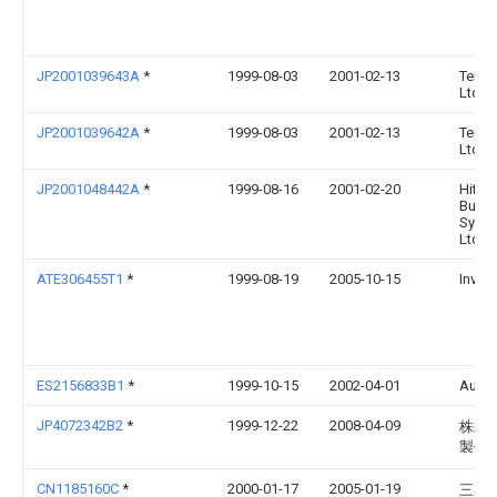
JP2001039643A
*
1999-08-03
2001-02-13
Teijin
Ltd
JP2001039642A
*
1999-08-03
2001-02-13
Teijin
Ltd
JP2001048442A
*
1999-08-16
2001-02-20
Hitac
Build
Syst
Ltd
ATE306455T1
*
1999-08-19
2005-10-15
Inven
ES2156833B1
*
1999-10-15
2002-04-01
Autur
JP4072342B2
*
1999-12-22
2008-04-09
株式
製作
CN1185160C
*
2000-01-17
2005-01-19
三菱