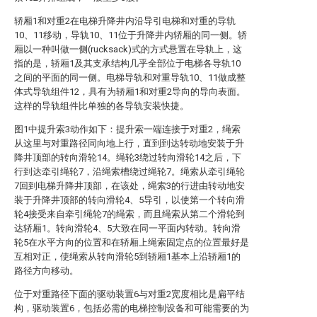
轿厢1和对重2在电梯升降井内沿导引电梯和对重的导轨
10、11移动，导轨10、11位于升降井内轿厢的同一侧。轿
厢以一种叫做一侧(rucksack)式的方式悬置在导轨上，这
指的是，轿厢1及其支承结构几乎全部位于电梯各导轨10
之间的平面的同一侧。电梯导轨和对重导轨10、11做成整
体式导轨组件12，具有为轿厢1和对重2导向的导向表面。
这样的导轨组件比单独的各导轨安装快捷。
图1中提升索3动作如下：提升索一端连接于对重2，绳索
从这里与对重路径同向地上行，直到到达转动地安装于升
降井顶部的转向滑轮14。绳轮3绕过转向滑轮14之后，下
行到达牵引绳轮7，沿绳索槽绕过绳轮7。绳索从牵引绳轮
7回到电梯升降井顶部，在该处，绳索3的行进由转动地安
装于升降井顶部的转向滑轮4、5导引，以使第一个转向滑
轮4接受来自牵引绳轮7的绳索，而且绳索从第二个滑轮到
达轿厢1。转向滑轮4、5大致在同一平面内转动。转向滑
轮5在水平方向的位置和在轿厢上绳索固定点的位置最好是
互相对正，使绳索从转向滑轮5到轿厢1基本上沿轿厢1的
路径方向移动。
位于对重路径下面的驱动装置6与对重2宽度相比是扁平结
构，驱动装置6，包括必需的电梯控制设备和可能需要的为