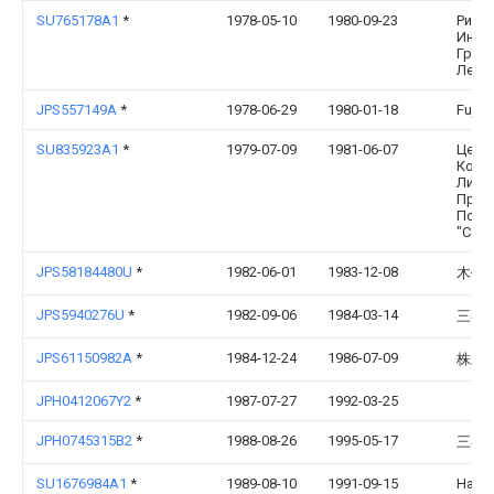
SU765178A1
*
1978-05-10
1980-09-23
Рижс
Инст
Граж
Лени
JPS557149A
*
1978-06-29
1980-01-18
Fujite
SU835923A1
*
1979-07-09
1981-06-07
Цент
Конс
Лифт
Пром
По П
"Сою
JPS58184480U
*
1982-06-01
1983-12-08
木俣
JPS5940276U
*
1982-09-06
1984-03-14
三菱
JPS61150982A
*
1984-12-24
1986-07-09
株式
JPH0412067Y2
*
1987-07-27
1992-03-25
JPH0745315B2
*
1988-08-26
1995-05-17
三菱
SU1676984A1
*
1989-08-10
1991-09-15
Науч