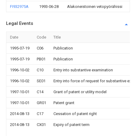
FI932975A
1993-06-28
Alakoneistoinen vetopyörähissi
Legal Events
Date
Code
Title
1995-07-19
C06
Publication
1995-07-19
PB01
Publication
1996-10-02
C10
Entry into substantive examination
1996-10-02
SE01
Entry into force of request for substantive exa
1997-10-01
C14
Grant of patent or utility model
1997-10-01
GR01
Patent grant
2014-08-13
C17
Cessation of patent right
2014-08-13
CX01
Expiry of patent term