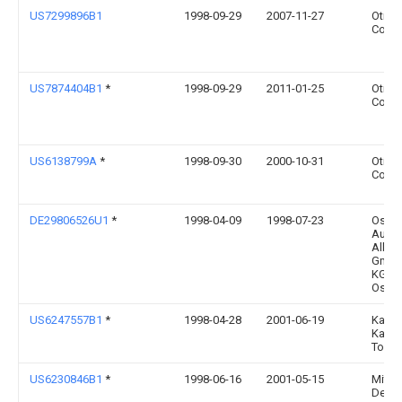
US7299896B1
1998-09-29
2007-11-27
Otis E
Comp
US7874404B1
*
1998-09-29
2011-01-25
Otis E
Comp
US6138799A
*
1998-09-30
2000-10-31
Otis E
Comp
DE29806526U1
*
1998-04-09
1998-07-23
Osma
Aufz
Alber
GmbH
KG, 4
Osna
US6247557B1
*
1998-04-28
2001-06-19
Kabus
Kaish
Toshi
US6230846B1
*
1998-06-16
2001-05-15
Mitsu
Denki