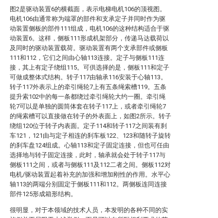
图2是驱动装置6的横截面，表示电梯电机106的顶视图。
电机106由通常称为端罩的部件和支承定子并同时作为驱
动装置侧板的部件111组成，电机106的这种结构适合于驱
动装置6。这样，侧板111形成机架部分，传递马达载荷以
及同时的驱动装置载荷。驱动装置有两个支承部件或侧板
111和112，它们之间由心轴113连接。定子与侧板111连
接，其上有定子绕组115。可供选择的是，侧板111和定子
可做成整体式结构。转子117由轴承116安装于心轴113。
转子117外表示上的牵引绳轮7上有五条绳索槽119。五条
提升索102中的每一条都绕过牵引绳轮大约一圈。牵引绳
轮7可以是单独的圆筒体套在转子117上，或者牵引绳轮7
的绳索槽可以直接做在转子的外表面上，如图2所示。转子
绕组120位于转子内表面。定子114和转子117之间装有刹
车121，121由与定子相连的刹车板122、123和随转子旋转
的刹车盘124组成。心轴113和定子固定连接，但也可任由
选择地与转子固定连接，此时，轴承就会处于转子117与
侧板111之间，或者与侧板111及112二者之间。侧板112对
电机/驱动装置起着补充的加强和增加刚性的作用。水平心
轴113的两端分别固定于侧板111和112。两侧板连同连接
部件125形成箱形结构。
很明显，对于本领域的技术人员，本发明的各种不同的实