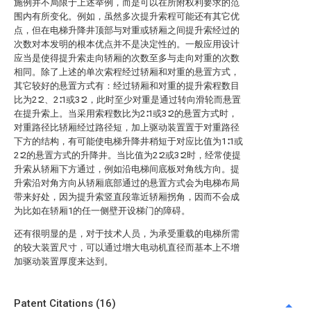
施例并不局限于上述举例，而是可以在所附权利要求的范
围内有所变化。例如，虽然多次提升索程可能还有其它优
点，但在电梯升降井顶部与对重或轿厢之间提升索经过的
次数对本发明的根本优点并不是决定性的。一般应用设计
应当是使得提升索走向轿厢的次数至多与走向对重的次数
相同。除了上述的单次索程经过轿厢和对重的悬置方式，
其它较好的悬置方式有：经过轿厢和对重的提升索程数目
比为2∶2、2∶1或3∶2，此时至少对重是通过转向滑轮而悬置
在提升索上。当采用索程数比为2∶1或3∶2的悬置方式时，
对重路径比轿厢经过路径短，加上驱动装置置于对重路径
下方的结构，有可能使电梯升降井稍短于对应比值为1∶1或
2∶2的悬置方式的升降井。当比值为2∶2或3∶2时，经常使提
升索从轿厢下方通过，例如沿电梯间底板对角线方向。提
升索沿对角方向从轿厢底部通过的悬置方式会为电梯布局
带来好处，因为提升索竖直段靠近轿厢拐角，因而不会成
为比如在轿厢1的任一侧壁开设梯门的障碍。
还有很明显的是，对于技术人员，为承受重载的电梯所需
的较大装置尺寸，可以通过增大电动机直径而基本上不增
加驱动装置厚度来达到。
Patent Citations (16)