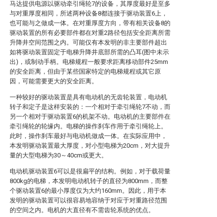
马达提供电源以驱动牵引绳轮7的设备，其厚度最好是至多
与对重厚度相同，所述两种设备8都连接于驱动装置6上，
也可能与之做成一体。在对重厚度方向，带有相关设备8的
驱动装置的所有必要部件都在对重2路径包括安全距离所需
升降井空间范围之内。可能仅有本发明的非主要部件超出
如将驱动装置固定于电梯升降井底部所需的凸耳(图中未示
出)，或制动手柄。电梯规程一般要求距离移动部件25mm
的安全距离，但由于某些国家特定的电梯规程或其它原
因，可能需要更大的安全距离。
一种较好的驱动装置是具有电动机的无齿轮装置，电动机
转子和定子是这样安装的：一个相对于牵引绳轮7不动，而
另一个相对于驱动装置6的机架不动。电动机的主要部件在
牵引绳轮的轮缘内。电梯的操作刹车作用于牵引绳轮上。
此时，操作刹车最好与电动机做成一体。在实际应用中，
本发明驱动装置最大厚度，对小型电梯为20cm，对大提升
量的大型电梯为30～40cm或更大。
电动机驱动装置6可以是很扁平的结构。例如，对于载荷量
800kg的电梯，本发明电动机转子的直径为800mm，而整
个驱动装置6的最小厚度仅为大约160mm。因此，用于本
发明的驱动装置可以很容易地容纳于对应于对重路径范围
的空间之内。电机的大直径有不需齿轮系统的优点。