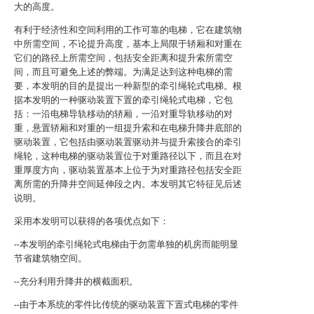
大的高度。
有利于经济性和空间利用的工作可靠的电梯，它在建筑物
中所需空间，不论提升高度，基本上局限于轿厢和对重在
它们的路径上所需空间，包括安全距离和提升索所需空
间，而且可避免上述的弊端。为满足达到这种电梯的需
要，本发明的目的是提出一种新型的牵引绳轮式电梯。根
据本发明的一种驱动装置下置的牵引绳轮式电梯，它包
括：一沿电梯导轨移动的轿厢，一沿对重导轨移动的对
重，悬置轿厢和对重的一组提升索和在电梯升降井底部的
驱动装置，它包括由驱动装置驱动并与提升索接合的牵引
绳轮，这种电梯的驱动装置位于对重路径以下，而且在对
重厚度方向，驱动装置基本上位于为对重路径包括安全距
离所需的升降井空间延伸段之内。本发明其它特征见后述
说明。
采用本发明可以获得的各项优点如下：
--本发明的牵引绳轮式电梯由于勿需单独的机房而能明显
节省建筑物空间。
--充分利用升降井的横截面积。
--由于本系统的零件比传统的驱动装置下置式电梯的零件