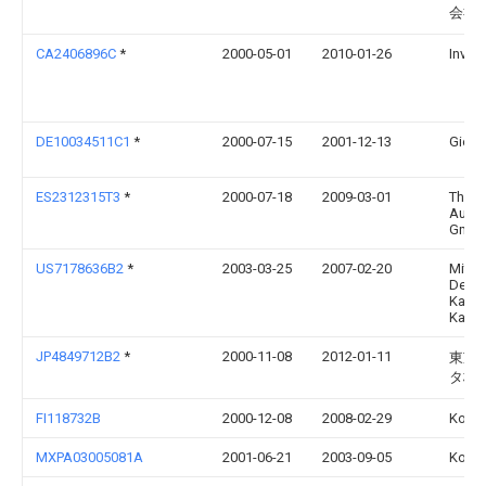
会社
CA2406896C
*
2000-05-01
2010-01-26
Inven
DE10034511C1
*
2000-07-15
2001-12-13
Giehl 
ES2312315T3
*
2000-07-18
2009-03-01
Thys
Aufz
Gmb
US7178636B2
*
2003-03-25
2007-02-20
Mitsu
Denki
Kabus
Kaish
JP4849712B2
*
2000-11-08
2012-01-11
東芝
タ株
FI118732B
2000-12-08
2008-02-29
Kone 
MXPA03005081A
2001-06-21
2003-09-05
Kone 