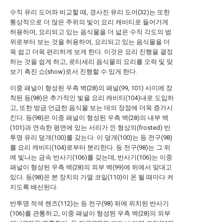
수직 유리 도어와 비교할 때, 경사진 유리 도어(32)는 또한
통상적으로 더 많은 주위의 빛이 요리 캐비티로 들어가게
허용하며, 요리되고 있는 음식물을 더 넓은 수직 각도의 범
위로부터 보는 것을 허용하여, 요리되고 있는 음식물을 더
욱 쉽고 더욱 편리하게 보게 한다. 이것은 요리 진행을 결정
하는 것을 쉽게 하고, 로티세리 음식물의 요리를 오락 및 맞
보기 촉진 쇼(show)로서 진행할 수 있게 한다.
이중 패널이 형성된 우측 벽(28)의 패널(99, 101) 사이에 장
착된 등(98)은 추가적인 빛을 요리 캐비티(104)내로 도입하
고, 또한 방금 언급한 음식물 보는 데의 장점에 더욱 증가시
킨다. 등(98)은 이중 패널이 형성된 우측 벽(28)의 내부 벽
(101)과 연속한 평면에 있는 서리가 낀 형상의(frosted) 반
투명 유리 덮개(100)를 갖는다. 이 덮개(100)는 등 전구(98)
를 요리 캐비티(104)로부터 분리한다. 등 전구(98)는 그 뒤
에 빛나는 금속 반사기(106)를 갖는데, 반사기(106)는 이중
패널이 형성된 우측 벽(28)의 외부 벽(99)에 뒤에서 맞대고
있다. 등(98)은 본 장치의 가열 코일(110)이 온 될 때마다 켜
지도록 배선된다.
반투명 적색 렌즈(112)는 등 전구(98) 뒤에 위치된 반사기
(106)를 관통하고, 이중 패널이 형성된 우측 벽(28)의 외부