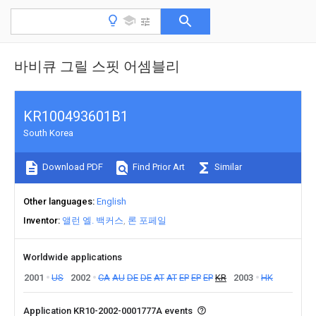
바비큐 그릴 스핏 어셈블리
KR100493601B1
South Korea
Download PDF
Find Prior Art
Similar
Other languages
English
Inventor
앨런 엘. 백커스
론 포페일
Worldwide applications
2001
US
2002
CA
AU
DE
DE
AT
AT
EP
EP
EP
KR
2003
HK
Application KR10-2002-0001777A events