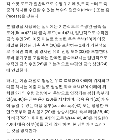
각 스핏 로드가 일반적으로 수평 위치에 있도록 스터드 축
중의 하나를 수요할 수 있는 복수의 멈춤쇠(detent) 또는 홈
(recess)을 갖는다.
본 발명을 사용하는 실시예는 기본적으로 수평인 금속 플
로어(floor)(22)와 금속 루프(roof)(24), 일반적으로 수직인
금속 후면(26), 이중 패널로 형성된 우측 측벽(28)과 이중
패널로 형성된 좌측 측벽(30)을 포함하는 2개의 기본적으
로 수직인 측벽, 및 경사진 유리 전방 도어(32)를 포함한다.
루버 통기구를 포함하는 만곡된 금속부(34)는 일반적으로
수직인 금속 후면(26)을 기본적으로 수평인 금속 상면(24)
에 연결한다.
하나는 이중 패널로 형성된 우측 측벽(28) 아래에 위치되고
다른 하나는 이중 패널로 형성된 좌측 측벽(30) 아래에 위
치된 2개의 수평 전방에서 후방으로 연장되는 봉형 측부 레
일(38, 40)은 금속 용기(20)를 지지하며, 금속 용기(20)가 위
에 놓일 수 있는 대응 상부(countertop)(42) 또는 평평한 표
면으로부터 금속 용기(20)를 상승시킨다. 측부 레일(38, 40)
의 바닥(52)에 위치된 4개의 고무 발(44, 46, 48)은 레일(38,
40)이 대응 상부(4)를 긁지 않게 하며, 본 장치가 미끄러지
는 것을 방지한다.