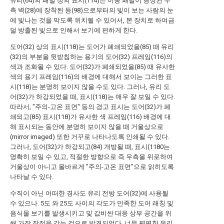
유리(64)의 패널 상의 표시(114)는 이중 패널이 형성된 우
측 벽(28)에 장착된 등(98)으로부터의 빛이 보는 사람의 눈
에 빛나는 것을 막도록 위치될 수 있어서, 본 장치로 하여금
덜 방출된 빛으로 인해서 보기에 편하게 한다.
도어(32) 상의 표시(118)는 도어가 폐쇄되었을(85) 때 유리
(32)의 부분을 뒷받침하는 용기의 도어(32) 프레임(116)의
색과 조화될 수 있다. 도어(32)가 폐쇄되었을(85) 때 유사한
색의 용기 프레임(116)의 배경에 대해서 보이는 그러한 표
시(118)는 분명히 보이지 않을 수도 있다. 그러나, 유리 도
어(32)가 하강되었을 때, 표시(118)는 매우 잘 보일 수 있다.
따라서, "주의-고온 표면" 등의 경고 표시는 도어(32)가 폐
쇄되고(85) 표시(118)가 유사한 색 프레임(116) 배경에 대
해 표시되는 동안에 분명히 보이지 않을 때 거울상으로
(mirror imaged) 또한 거꾸로 나타나도록 인쇄될 수 있다.
그러나, 도어(32)가 하강되고(84) 개방될 때, 표시(1180는
명확히 보일 수 있고, 적절한 방향으로 즉 우측을 위로하여
거울상이 아니고 올바르게 "주의-고온 표면"으로 읽히도록
나타날 수 있다.
수직이 아닌 어떠한 경사도 유리 전방 도어(32)에 사용될
수 있으나. 5도 와 25도 사이의 각도가 만족한 도어 래칭 및
음식물 보기를 발생시키고 및 값비싼 대응 상부 공간을 위
해 가장 장점을 갖는 것으로 발견되었다. 너무 평평한 유리