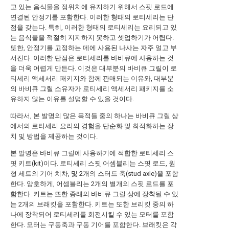
고 있는 음식물을 정위치에 유지하기 위해서 스핏 로드에
연결된 안정기를 포함한다. 이러한 형태의 로티세리는 단
점을 갖는다. 특히, 이러한 형태의 로티세리는 요리되고 있
는 음식물을 적절히 지지하지 못하고 셋업하기가 어렵다.
또한, 안정기를 고정하는 데에 사용된 나사는 자주 얼고 부
서진다. 이러한 단점은 로티세리를 바비큐에 사용하는 것
을 더욱 어렵게 만든다. 이것은 대부분의 바비큐 그릴이 로
티세리 액세서리 패키지와 함께 판매되는 이유와, 대부분
의 바비큐 그릴 소유자가 로티세리 액세서리 패키지를 소
유하지 않는 이유를 설명할 수 있을 것이다.
따라서, 본 발명의 많은 목적들 중의 하나는 바비큐 그릴 상
에서의 로티세리 요리의 경험을 단순화 및 최적화하는 장
치 및 방법을 제공하는 것이다.
본 발명은 바비큐 그릴에 사용하기에 적합한 로티세리 스
핏 키트(kit)이다. 로티세리 스핏 어셈블리는 스핏 로드, 원
형 세트의 기어 치차, 및 2개의 스터드 축(stud axle)을 포함
한다. 양호하게, 어셈블리는 2개의 별개의 스핏 로드를 포
함한다. 키트는 또한 종래의 바비큐 그릴 상에 장착될 수 있
는 2개의 브래킷을 포함한다. 키트는 또한 브리킷 중의 하
나에 장착되어 로티세리를 회전시킬 수 있는 모터를 포함
한다. 모터는 구동축과 구동 기어를 포함한다. 브래킷은 각