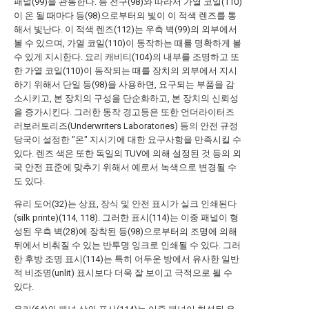
패널(99)을 관통한다. 등 전구(98)와 따라서 가열 코일(110)
이 온 될 때마다 등(98)으로부터의 빛이 이 적색 렌즈를 통
해서 빛난다. 이 적색 렌즈(112)는 우측 벽(99)의 외부에서
볼 수 있으며, 가열 코일(110)이 동작하는 때를 명확하게 볼
수 있게 지시한다. 요리 캐비티(104)의 내부를 조명하고 또
한 가열 코일(110)이 동작되는 때를 장치의 외부에서 지시
하기 위해서 단일 등(98)을 사용하면, 요구되는 부품을 감
소시키고, 본 장치의 구성을 단순화하고, 본 장치의 신뢰성
을 증가시킨다. 그러한 동작 경고등은 또한 언더라이터즈
러보러토리즈(Underwriters Laboratories) 등의 안전 규정
당국이 설정한 "온" 지시기에 대한 요구사항을 만족시킬 수
있다. 렌즈 색은 또한 독일의 TUV에 의해 설정된 것 등의 외
국 안전 표준에 맞추기 위해서 예로서 녹색으로 변경될 수
도 있다.
유리 도어(32)는 상표, 장식 및 안전 표시가 실크 인쇄된다
(silk printe)(114, 118). 그러한 표시(114)는 이중 패널이 형
성된 우측 벽(28)에 장착된 등(98)으로부터의 조명에 의해
뒤에서 비춰질 수 있는 반투명 잉크로 인쇄될 수 있다. 그러
한 후방 조명 표시(114)는 특히 어두운 방에서 유사한 일반
적 비조명(unlit) 표시보다 더욱 잘 보이고 극적으로 될 수
있다.