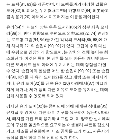
는 트랙(81, 83)을 제공하며, 이 트랙들과의 이러한 결합은
도어(32)의 폐쇄된 위치(85)로부터 하향으로(84) 피봇하고
금속 용기(20) 아래에서 미끄러지는 이동을 제어한다.
유리(64)의 패널의 상부 우측 모서리(86)와 상부 좌측 모서
리(88)에, 반대 방향으로 수평으로 외향으로(72, 74) 연장되
는 로드형 그립(94, 96)을 가진 각각의 모서리(86, 88)에 대
해 하나씩 2개의 손잡이(90, 92)가 있다. 그립이 수직 대신
에 수평으로 연장되게 함으로써, 본 장치의 전체 높이는 최
소화된다. 이것은 특히 본 장치를 오버 카운터 캐비넷 또는
다른 오버헤드 물체 아래에 위치시키는 데에 장점을 가질
수 있다. 손잡이의 형상은 어느 한 손잡이(90, 92) 또는 손잡
이(90, 92) 둘 다 유리 도어(32)를 잡고 개방 또는 폐쇄시키
거나, 유리 도어(32)를 금속 용기(20) 아래에서(87) 미끄러
지게 하거나, 제거 등의 다른 이유로 도어를 유지하는 데에
쉽게 사용될 수 있도록 되어 있다.
경사진 유리 도어(32)는 중력만에 의해 폐쇄된 상태로(85)
유지될 수 있어서, 다른 래치 기구를 요구하지 않는다. 따라
서, 래치를 가진 요리 용기와 비교할 때, 이 양호한 실시예의
도어 구성은 일반적으로 요구되는 어셈블리 부품을 감소시
키고, 제조를 단순화하며, 제조 공차를 크게 하고, 사용자의
동작을 쉽게 하고 더욱 신뢰성 있게 한다.