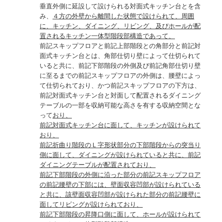
垂直外側に延設して設けられる対面式キッチン台とを含
み、
４方の外壁から離間した状態で設けられて、周囲
に、キッチン、ダイニング、リビング、及びホールが配
置されるキッチン一体型階段部構造であって、
前記スキップフロアと前記上部階段との角部分と前記対
面式キッチン台とは、角部仕切り壁によって仕切られて
いると共に、前記下部階段の外側及び前記角部仕切り壁
に至るまでの前記スキップフロアの外側は、腰壁によっ
て仕切られており、かつ前記スキップフロアの下方は、
前記対面式キッチン台と対面して配置されるダイニング
テーブルの一部を収納可能な高さを有する収納空間とな
って
おり、
前記対面式キッチン台に面して、キッチンが設けられて
おり、
前記折曲り階段のＬ字形状部分の下部階段からの突当り
側に面して、ダイニングが設けられていると共に、前記
ダイニングテーブルが配置されており、
前記下部階段の外側に沿った部分の前記スキップフロア
の前記腰壁の下部には、壁面収容凹部が設けられている
と共に、該壁面収容凹部が設けられた部分の前記腰壁に
面してリビングが設けられており、
前記下部階段の昇降口側に面して、ホールが設けられて