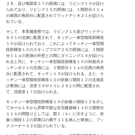
２８、及び風除室２７の西側には、リビング１５が設け
られており、リビング１５の西側には、１階部分１１ａ
の南西の角部分に配置されてウッドデッキ３１が設けら
れている。
そして、本実施形態では、リビング１５及びウッドデッ
キ３１の北側に配置されて、キッチン一体型階段部構造
１０が設けられており、これによってキッチン一体型階
段部構造１０のスキップフロア２０の西側には、１階部
分１１ａの西側の外壁との間にダイニング１４が設けら
れると共に、キッチン一体型階段部構造１０の対面式キ
ッチン台２１の北側には、１階部分１１ａの北西の角部
分に配置されて、キッチン１３が設けられる。また、キ
ッチン一体型階段部構造１０の折曲り階段１２の北側及
び東側には、浴室３０やトイレ２９との間に配置され
て、洗面室１７が設けられる。
キッチン一体型階段部構造１０の折曲り階段１２を介し
てホール１６から昇降可能な住宅建築物１１の２階部分
１１ｂの間取りとしては、図１（ｂ）に示すように、折
曲り階段１２の昇降口の廊下３１を挟んだ東側に、ブッ
クコーナー３２が設けられている。