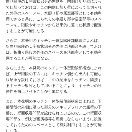
曲り階段のＬ字形状部分の内側を、内側仕切り壁によっ
て仕切っておけば、この内側仕切り壁によって仕切られ
た外側のスペースを、水廻り部や居室部等として有効利
用できると共に、こられらの水廻り部や居室部等のスペ
ースを、階段やキッチンから効果的に遮った状態で配置
することが可能になる。
さらに、本発明のキッチン一体型階段部構造によれば、
折曲り階段のＬ字形状部分の内側に洗面台を設けておけ
ば、折曲り階段の外側のスペースを洗面室として有効利
用することが可能になる。
さらにまた、本発明のキッチン一体型階段部構造によれ
ば、上部階段の下方には、キッチン側から出入れ可能な
収納庫を設けておけば、この収納庫をキッチンに隣接す
るキッチン収容として用いることにより、キッチンの利
便性を向上させることが可能になる。
また、本発明のキッチン一体型階段部構造によれば、下
部階段の外側に沿った部分のスキップフロアの腰壁の下
部に、壁面収容凹部
が設けられているので、
この壁面収
容凹部を、例えば暖房器等を邪魔にならないように設置
しておくためのスペースとして有効利用することが可能
になる。