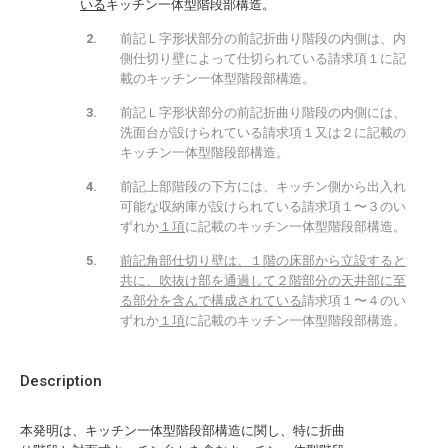
いる
キッチン一体型階段部構造。
前記Ｌ字形状部分の前記折曲り階段の内側は、内
側仕切り壁によって仕切られている請求項１に記
載のキッチン一体型階段部構造。
前記Ｌ字形状部分の前記折曲り階段の内側には、
洗面台が設けられている請求項１又は２に記載の
キッチン一体型階段部構造。
前記上部階段の下方には、キッチン側から出入れ
可能な収納庫が設けられている請求項１〜３のい
ずれか
１項
に記載のキッチン一体型階段部構造。
前記角部仕切り壁は、１階の床部から立設すると
共に、吹抜け部を通過して２階部分の天井部に至
る部分を含んで構成されている
請求項１〜４のい
ずれか
１項
に記載のキッチン一体型階段部構造。
Description
本発明は、キッチン一体型階段部構造に関し、特に折曲