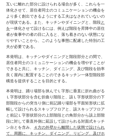
互いに離れた部分に設けられる場合が多く、これらを一
体化させて、居住者同士のコミュニケーションの機会を
より多く創出できるようにする工夫はなされていないの
が現状である。また、キッチンやダイニングと、階段
と
を
一体化させて設けるには、例えば階段を昇降中の居住
者が食事中の者の目に入ると、落ち着きのない状態にな
りやすいことから、このような事態に配慮した特別の工
夫が必要である。
本発明は、キッチンやダイニングと階段部分との間で、
居住者同士のコミュニケーションの機会を増やすことが
できると共に、キッチン、ダイニング、及び階段を効率
良く屋内に配置することのできるキッチン一体型階段部
構造を提供することを目的とする。
本発明は、踊り場部を挟んでＬ字形に垂直に折れ曲がる
Ｌ字形状部分を含む折曲り階段と、該Ｌ字形状部分の下
部階段からの突当り側に前記踊り場部を平面矩形状に拡
幅して設けられるスキップフロアと、該スキップフロア
と前記Ｌ字形状部分の上部階段との角部分から該上部階
段に対して垂直外側に延設して設けられる対面式キッチ
ン台とを含み、
４方の外壁から離間した状態で設けられ
て、周囲に、キッチン、ダイニング、リビング、及びホ