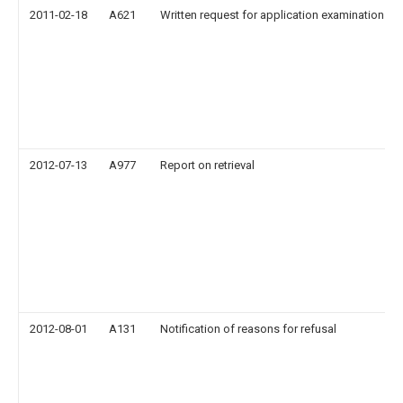
2011-02-18
A621
Written request for application examination
2012-07-13
A977
Report on retrieval
2012-08-01
A131
Notification of reasons for refusal