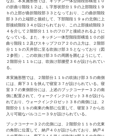
なお、本実施形態では、キッチン一体型階段部構造１０
の折曲り階段１２は、Ｌ字形状部分１９の上部階段１９
ｂの上部が曲折階段部３３となっており、この曲折階段
部３３の上端部と接続して、下部階段１９ａの北側に上
部接続階段３４が設けられており、この上部接続階段３
４を介して２階部分１１ｂのフロアと接続されるように
なっている。また、キッチン一体型階段部構造１０の折
曲り階段１２及びスキップフロア２０の上方は、２階部
分１１ｂの天井部に至る吹抜け部３５となっており（図
２参照）、この吹抜け部３５の周囲を囲むようにして、
２階部分１１ｂには、吹抜け部腰壁３６が設けられてい
る。
本実施形態では、２階部分１１ｂの吹抜け部３５の南側
には、廊下３１を挟んで寝室３７が設けられている。寝
室３７の東側部分には、上述のブックコーナー３２の南
側に配置されて、ウォークインクロゼット３８が設けら
れており、ウォークインクロゼット３８の南側には、２
階部分１１ｂの南東の角部に位置して、寝室３７から出
入り可能なバルコニー３９が設けられている。
ブックコーナー３２の北側には、２階部分１１ｂの北東
の角部に位置して、納戸４０が設けられており、納戸４