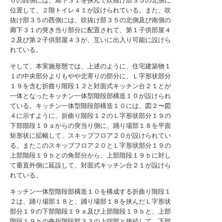
０の西側には、廊下３１を挟んで吹抜け部３５の北側に
位置して、２階トイレ４１が設けられている。また、吹
抜け部３５の西側には、吹抜け部３５の北側及び南側の
廊下３１の突き当り部分に配置されて、第１子供部屋４
２及び第２子供部屋４３が、互いに出入り可能に設けら
れている。
そして、本実施形態では、上述のように、住宅建築物１
１の中央部分よりもやや北寄りの部分に、Ｌ字形状部分
１９を含む折曲り階段１２と対面式キッチン台２１とが
一体となったキッチン一体型階段部構造１０が設けられ
ている。キッチン一体型階段部構造１０には、図２〜図
４に示すように、折曲り階段１２のＬ字形状部分１９の
下部階段１９ａからの突当り側に、踊り場部１８を平面
矩形状に拡幅して、スキップフロア２０が設けられてい
る。またこのスキップフロア２０とＬ字形状部分１９の
上部階段１９ｂとの角部分から、上部階段１９ｂに対し
て垂直外側に延設して、対面式キッチン台２１が設けら
れている。
キッチン一体型階段部構造１０を構成する折曲り階段１
２は、踊り場部１８と、踊り場部１８を挟んだＬ字形状
部分１９の下部階段１９ａ及び上部階段１９ｂと、上部
階段１９ｂの曲折階段部３３の上端部と接続して、下部