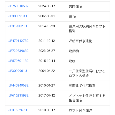
JP7500186B2
2024-06-17
共同住宅
JP3085919U
2002-05-31
住 宅
JP3193823U
2014-10-23
住戸用の収納付きロフト
構造
JP4791127B2
2011-10-12
収納室付き建物
JP7298396B2
2023-06-27
建築物
JP5795011B2
2015-10-14
建物
JP3099961U
2004-04-22
一戸住室型住居における
ロフトの構造
JP4403496B2
2010-01-27
三階建て住宅構造
JP6162159B2
2017-07-12
メゾネット住戸を有する
集合住宅
JP3160267U
2010-06-17
ロフト付き住戸