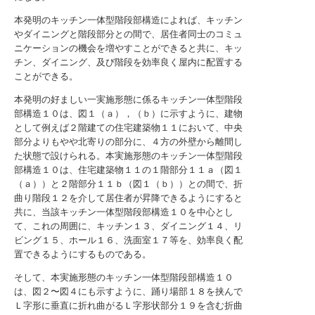
本発明のキッチン一体型階段部構造によれば、キッチン
やダイニングと階段部分との間で、居住者同士のコミュ
ニケーションの機会を増やすことができると共に、キッ
チン、ダイニング、及び階段を効率良く屋内に配置する
ことができる。
本発明の好ましい一実施形態に係るキッチン一体型階段
部構造１０は、図１（ａ），（ｂ）に示すように、建物
として例えば２階建ての住宅建築物１１において、中央
部分よりもやや北寄りの部分に、４方の外壁から離間し
た状態で設けられる。本実施形態のキッチン一体型階段
部構造１０は、住宅建築物１１の１階部分１１ａ（図１
（ａ））と２階部分１１ｂ（図１（ｂ））との間で、折
曲り階段１２を介して居住者が昇降できるようにすると
共に、当該キッチン一体型階段部構造１０を中心とし
て、これの周囲に、キッチン１３、ダイニング１４、リ
ビング１５、ホール１６、洗面室１７等を、効率良く配
置できるようにするものである。
そして、本実施形態のキッチン一体型階段部構造１０
は、図２〜図４にも示すように、踊り場部１８を挟んで
Ｌ字形に垂直に折れ曲がるＬ字形状部分１９を含む折曲