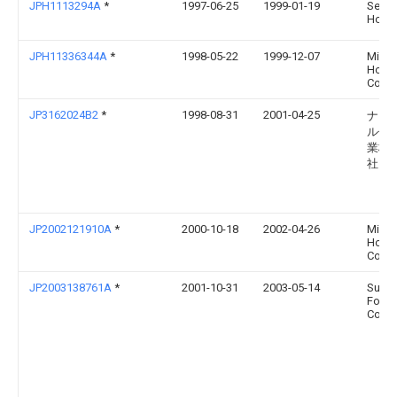
JPH1113294A
*
1997-06-25
1999-01-19
Sekis
House
JPH11336344A
*
1998-05-22
1999-12-07
Misa
Home
Co Lt
JP3162024B2
*
1998-08-31
2001-04-25
ナシ
ル住
業株
社
JP2002121910A
*
2000-10-18
2002-04-26
Misa
Home
Co Lt
JP2003138761A
*
2001-10-31
2003-05-14
Sumi
Fores
Co Lt