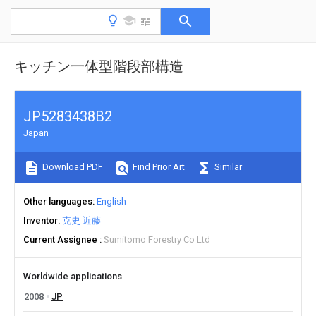
キッチン一体型階段部構造
JP5283438B2
Japan
Download PDF
Find Prior Art
Similar
Other languages
English
Inventor
克史 近藤
Current Assignee
Sumitomo Forestry Co Ltd
Worldwide applications
2008
JP