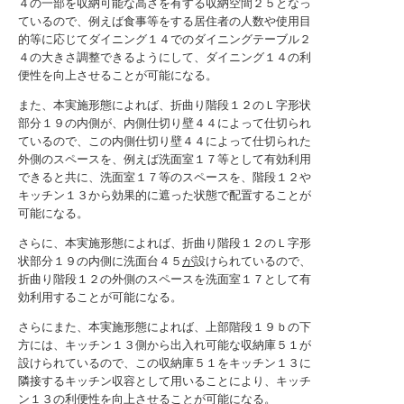
４の一部を収納可能な高さを有する収納空間２５となっ
ているので、例えば食事等をする居住者の人数や使用目
的等に応じてダイニング１４でのダイニングテーブル２
４の大きさ調整できるようにして、ダイニング１４の利
便性を向上させることが可能になる。
また、本実施形態によれば、折曲り階段１２のＬ字形状
部分１９の内側が、内側仕切り壁４４によって仕切られ
ているので、この内側仕切り壁４４によって仕切られた
外側のスペースを、例えば洗面室１７等として有効利用
できると共に、洗面室１７等のスペースを、階段１２や
キッチン１３から効果的に遮った状態で配置することが
可能になる。
さらに、本実施形態によれば、折曲り階段１２のＬ字形
状部分１９の内側に洗面台４５
が
設けられているので、
折曲り階段１２の外側のスペースを洗面室１７として有
効利用することが可能になる。
さらにまた、本実施形態によれば、上部階段１９ｂの下
方には、キッチン１３側から出入れ可能な収納庫５１が
設けられているので、この収納庫５１をキッチン１３に
隣接するキッチン収容として用いることにより、キッチ
ン１３の利便性を向上させることが可能になる。