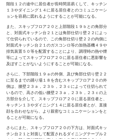
階段１２の途中に居住者が長時間居易くして、キッチン
１３やダイニング１４に居る居住者とのコミュニケーシ
ョンを容易に図れるようにすることが可能になる。
また、スキップフロア２０と上部階段１９ｂとの角部分
と、対面式キッチン台２１とは角部仕切り壁２２によっ
て仕切られているので、この角部仕切り壁２２の内側に
対面式キッチン台２１のガスコンロ等の加熱器機４９や
排気装置５０等を配置することにより、調理時の熱や煙
等によってスキップフロア２０に居る居住者に悪影響を
及ぼすことがないようにすることが可能になる。
さらに、下部階段１９ａの外側、及び角部仕切り壁２２
に至るまでの踊り場１８を含むスキップフロア２０の外
側は、腰壁２３ａ，２３ｂ，２３ｃによって仕切られて
いるので、高さの低い腰壁２３ａ，２３ｂ，２３ｃの上
方部分を介して、スキップフロア２０に居る居住者と、
キッチン１３やダイニング１４に居る居住者とが、直接
顔を合わせながら、より親密なコミュニケーションをと
ることが可能になる。
さらにまた、スキップフロア２０の下方は、対面式キッ
チン台２１と対面して配置されるダイニングテーブル２