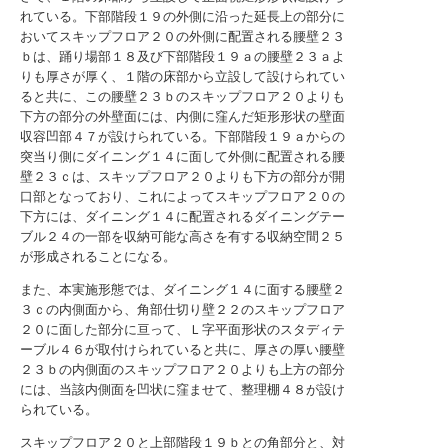
れている。下部階段１９の外側に沿った延長上の部分に
おいてスキップフロア２０の外側に配置される腰壁２３
ｂは、踊り場部１８及び下部階段１９ａの腰壁２３ａよ
りも厚さが厚く、１階の床部から立設して設けられてい
ると共に、この腰壁２３ｂのスキップフロア２０よりも
下方の部分の外壁面には、内側に窪んだ矩形形状の壁面
収容凹部４７が設けられている。下部階段１９ａからの
突当り側にダイニング１４に面して外側に配置される腰
壁２３ｃは、スキップフロア２０よりも下方の部分が開
口部となっており、これによってスキップフロア２０の
下方には、ダイニング１４に配置されるダイニングテー
ブル２４の一部を収納可能な高さを有する収納空間２５
が形成されることになる。
また、本実施形態では、ダイニング１４に面する腰壁２
３ｃの内側面から、角部仕切り壁２２のスキップフロア
２０に面した部分に亘って、Ｌ字平面形状のスタディテ
ーブル４６が取付けられていると共に、厚さの厚い腰壁
２３ｂの内側面のスキップフロア２０よりも上方の部分
には、当該内側面を凹状に窪ませて、整理棚４８が設け
られている。
スキップフロア２０と上部階段１９ｂとの角部分と、対