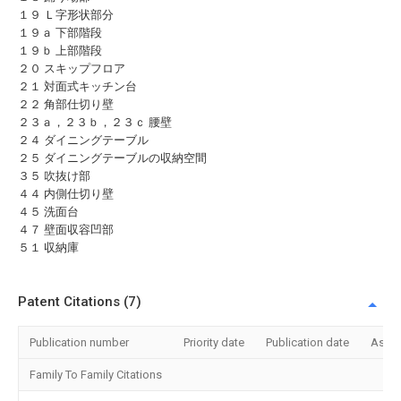
１９ Ｌ字形状部分
１９ａ 下部階段
１９ｂ 上部階段
２０ スキップフロア
２１ 対面式キッチン台
２２ 角部仕切り壁
２３ａ，２３ｂ，２３ｃ 腰壁
２４ ダイニングテーブル
２５ ダイニングテーブルの収納空間
３５ 吹抜け部
４４ 内側仕切り壁
４５ 洗面台
４７ 壁面収容凹部
５１ 収納庫
Patent Citations (7)
Publication number
Priority date
Publication date
Assi
Family To Family Citations