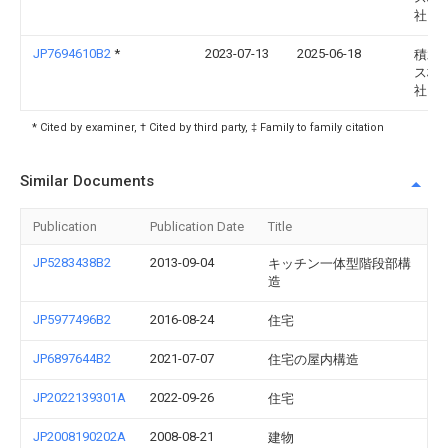
社
JP7694610B2
*
2023-07-13
2025-06-18
積水
ス株
社
* Cited by examiner, † Cited by third party, ‡ Family to family citation
Similar Documents
Publication
Publication Date
Title
JP5283438B2
2013-09-04
キッチン一体型階段部構
造
JP5977496B2
2016-08-24
住宅
JP6897644B2
2021-07-07
住宅の屋内構造
JP2022139301A
2022-09-26
住宅
JP2008190202A
2008-08-21
建物