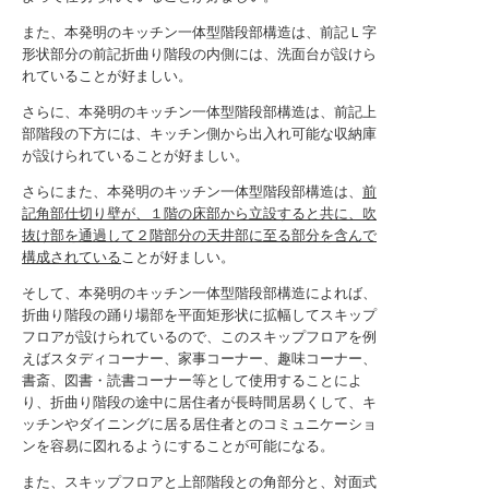
また、本発明のキッチン一体型階段部構造は、前記Ｌ字
形状部分の前記折曲り階段の内側には、洗面台が設けら
れていることが好ましい。
さらに、本発明のキッチン一体型階段部構造は、前記上
部階段の下方には、キッチン側から出入れ可能な収納庫
が設けられていることが好ましい。
さらにまた、本発明のキッチン一体型階段部構造は、
前
記角部仕切り壁が、１階の床部から立設すると共に、吹
抜け部を通過して２階部分の天井部に至る部分を含んで
構成されている
ことが好ましい。
そして、本発明のキッチン一体型階段部構造によれば、
折曲り階段の踊り場部を平面矩形状に拡幅してスキップ
フロアが設けられているので、このスキップフロアを例
えばスタディコーナー、家事コーナー、趣味コーナー、
書斎、図書・読書コーナー等として使用することによ
り、折曲り階段の途中に居住者が長時間居易くして、キ
ッチンやダイニングに居る居住者とのコミュニケーショ
ンを容易に図れるようにすることが可能になる。
また、スキップフロアと上部階段との角部分と、対面式