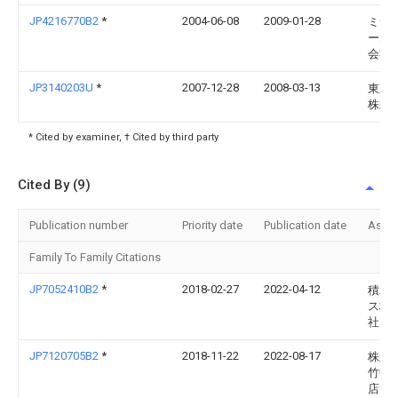
JP4216770B2
*
2004-06-08
2009-01-28
ミサ
ーム
会社
JP3140203U
*
2007-12-28
2008-03-13
東京
株式
* Cited by examiner, † Cited by third party
Cited By (9)
Publication number
Priority date
Publication date
Assi
Family To Family Citations
JP7052410B2
*
2018-02-27
2022-04-12
積水
ス株
社
JP7120705B2
*
2018-11-22
2022-08-17
株式
竹中
店