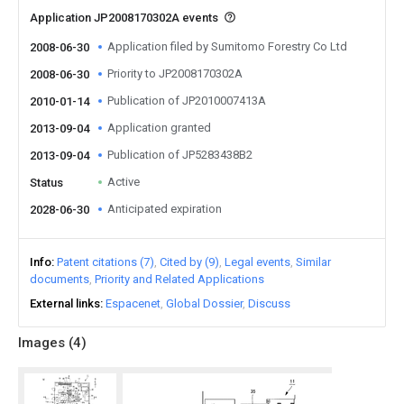
Application JP2008170302A events
Application filed by Sumitomo Forestry Co Ltd
2008-06-30
Priority to JP2008170302A
2008-06-30
Publication of JP2010007413A
2010-01-14
Application granted
2013-09-04
Publication of JP5283438B2
2013-09-04
Active
Status
Anticipated expiration
2028-06-30
Info
Patent citations (7)
Cited by (9)
Legal events
Similar
documents
Priority and Related Applications
External links
Espacenet
Global Dossier
Discuss
Images (
4
)