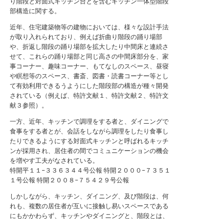
り階段と対面式キッチン台とを含むキッチン一体型階段
部構造に関する。
近年、住宅建築物等の建物においては、様々な設計手法
が取り入れられており、例えば折曲り階段の踊り場部
や、折返し階段の踊り場部を拡大したり中間床と連続さ
せて、これらの踊り場部と同じ高さの中間床部分を、家
事コーナー、趣味コーナー、もてなしのスペース、昼寝
や瞑想等のスペース、書斎、図書・読書コーナー等とし
て有効利用できるうようにした階段部の構造が種々開発
されている（例えば、特許文献１、特許文献２、特許文
献３参照）。
一方、近年、キッチンで調理をする者と、ダイニングで
食事をする者とが、会話をしながら調理をしたり食事し
たりできるようにする対面式キッチンと呼ばれるキッチ
ンが採用され、居住者の間でコミュニケーションの機会
を増やす工夫がなされている。
特開平１１−３３６３４４号公報
特開２０００−７３５１
１号公報
特開２００８−７５４２９号公報
しかしながら、キッチン、ダイニング、及び階段は、何
れも、複数の居住者が互いに接触し易いスペースである
にもかかわらず、キッチンやダイニングと、階段とは、