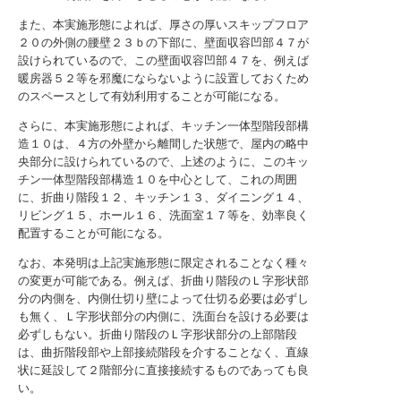
また、本実施形態によれば、厚さの厚いスキップフロア
２０の外側の腰壁２３ｂの下部に、壁面収容凹部４７が
設けられているので、この壁面収容凹部４７を、例えば
暖房器５２等を邪魔にならないように設置しておくため
のスペースとして有効利用することが可能になる。
さらに、本実施形態によれば、キッチン一体型階段部構
造１０は、４方の外壁から離間した状態で、屋内の略中
央部分に設けられているので、上述のように、このキッ
チン一体型階段部構造１０を中心として、これの周囲
に、折曲り階段１２、キッチン１３、ダイニング１４、
リビング１５、ホール１６、洗面室１７等を、効率良く
配置することが可能になる。
なお、本発明は上記実施形態に限定されることなく種々
の変更が可能である。例えば、折曲り階段のＬ字形状部
分の内側を、内側仕切り壁によって仕切る必要は必ずし
も無く、Ｌ字形状部分の内側に、洗面台を設ける必要は
必ずしもない。折曲り階段のＬ字形状部分の上部階段
は、曲折階段部や上部接続階段を介することなく、直線
状に延設して２階部分に直接接続するものであっても良
い。