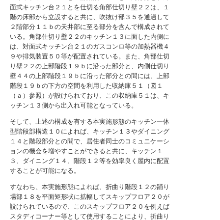
面式キッチン台２１とを仕切る角部仕切り壁２２は、１
階の床部から立設すると共に、吹抜け部３５を通過して
２階部分１１ｂの天井部に至る部分を含んで構成されて
いる。角部仕切り壁２２のキッチン１３に面した内側に
は、対面式キッチン台２１のガスコンロ等の加熱器機４
９や排気装置５０等が配置されている。また、角部仕切
り壁２２の上部階段１９ｂに沿った部分と、内側仕切り
壁４４の上部階段１９ｂに沿った部分との間には、上部
階段１９ｂの下方の空間を利用した収納庫５１（図１
（ａ）参照）が設けられており、この収納庫５１は、キ
ッチン１３側から出入れ可能となっている。
そして、上述の構成を有する本実施形態のキッチン一体
型階段部構造１０によれば、キッチン１３やダイニング
１４と階段部分との間で、居住者同士のコミュニケーシ
ョンの機会を増やすことができると共に、キッチン１
３、ダイニング１４、階段１２等を効率良く屋内に配置
することが可能になる。
すなわち、本実施形態によれば、折曲り階段１２の踊り
場部１８を平面矩形状に拡幅してスキップフロア２０が
設けられているので、このスキップフロア２０を例えば
スタディコーナー等として使用することにより、折曲り