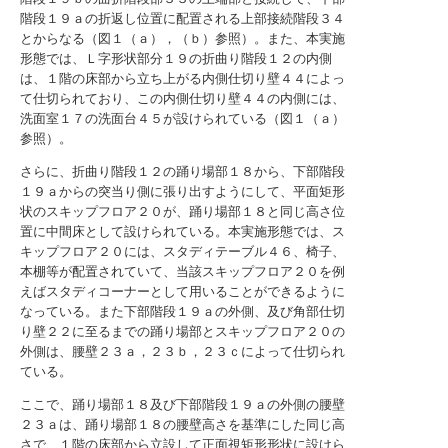
階段１９ａの折返し位置に配置される上部接続階段３４
とからなる（図１（ａ），（ｂ）参照）。また、本実施
形態では、Ｌ字形状部分１９の折曲り階段１２の内側
は、１階の床部から立ち上がる内側仕切り壁４４によっ
て仕切られており、この内側仕切り壁４４の内側には、
洗面室１７の洗面台４５が設けられている（図１（ａ）
参照）。
さらに、折曲り階段１２の踊り場部１８から、下部階段
１９ａからの突当り側に張り出すようにして、平面矩形
状のスキップフロア２０が、踊り場部１８と同じ高さ位
置に中間床として設けられている。本実施形態では、ス
キップフロア２０には、スタディテーブル４６、椅子、
本棚等が配置されていて、当該スキップフロア２０を例
えばスタディコーナーとして用いることができるように
なっている。また下部階段１９ａの外側、及び角部仕切
り壁２２に至るまでの踊り場部とスキップフロア２０の
外側は、腰壁２３ａ，２３ｂ，２３ｃによって仕切られ
ている。
ここで、踊り場部１８及び下部階段１９ａの外側の腰壁
２３ａは、踊り場部１８の腰壁高さを基準にした同じ高
さで、１階の床部から立設して正面視矩形形状に設けら