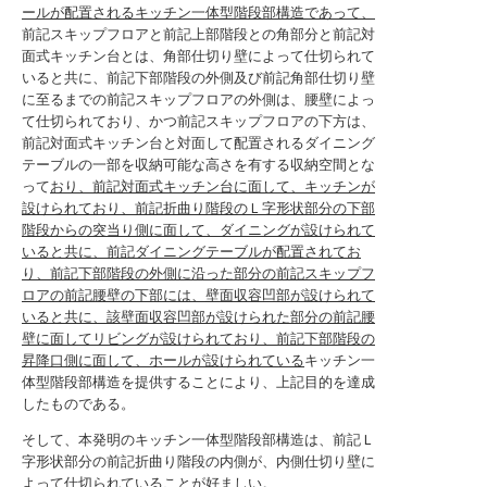
ールが配置されるキッチン一体型階段部構造であって、
前記スキップフロアと前記上部階段との角部分と前記対
面式キッチン台とは、角部仕切り壁によって仕切られて
いると共に、前記下部階段の外側及び前記角部仕切り壁
に至るまでの前記スキップフロアの外側は、腰壁によっ
て仕切られており、かつ前記スキップフロアの下方は、
前記対面式キッチン台と対面して配置されるダイニング
テーブルの一部を収納可能な高さを有する収納空間とな
って
おり、前記対面式キッチン台に面して、キッチンが
設けられており、前記折曲り階段のＬ字形状部分の下部
階段からの突当り側に面して、ダイニングが設けられて
いると共に、前記ダイニングテーブルが配置されてお
り、前記下部階段の外側に沿った部分の前記スキップフ
ロアの前記腰壁の下部には、壁面収容凹部が設けられて
いると共に、該壁面収容凹部が設けられた部分の前記腰
壁に面してリビングが設けられており、前記下部階段の
昇降口側に面して、ホールが設けられている
キッチン一
体型階段部構造を提供することにより、上記目的を達成
したものである。
そして、本発明のキッチン一体型階段部構造は、前記Ｌ
字形状部分の前記折曲り階段の内側が、内側仕切り壁に
よって仕切られていることが好ましい。