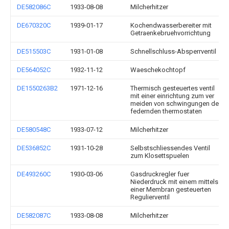
DE582086C
1933-08-08
Milcherhitzer
DE670320C
1939-01-17
Kochendwasserbereiter mit
Getraenkebruehvorrichtung
DE515503C
1931-01-08
Schnellschluss-Absperrventil
DE564052C
1932-11-12
Waeschekochtopf
DE1550263B2
1971-12-16
Thermisch gesteuertes ventil
mit einer einrichtung zum ver
meiden von schwingungen des
federnden thermostaten
DE580548C
1933-07-12
Milcherhitzer
DE536852C
1931-10-28
Selbstschliessendes Ventil
zum Klosettspuelen
DE493260C
1930-03-06
Gasdruckregler fuer
Niederdruck mit einem mittels
einer Membran gesteuerten
Regulierventil
DE582087C
1933-08-08
Milcherhitzer