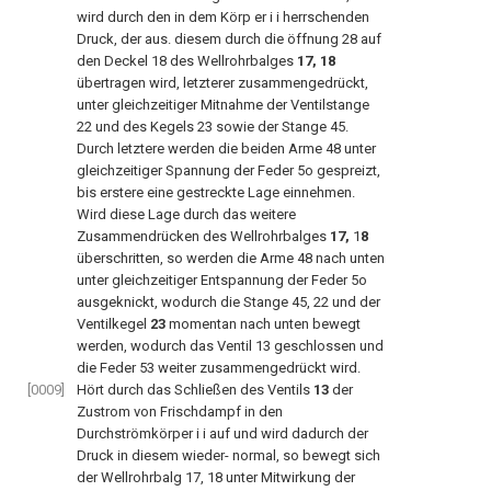
wird durch den in dem Körp er i i herrschenden
Druck, der aus. diesem durch die öffnung 28 auf
den Deckel 18 des Wellrohrbalges
17, 18
übertragen wird, letzterer zusammengedrückt,
unter gleichzeitiger Mitnahme der Ventilstange
22 und des Kegels 23 sowie der Stange 45.
Durch letztere werden die beiden Arme 48 unter
gleichzeitiger Spannung der Feder 5o gespreizt,
bis erstere eine gestreckte Lage einnehmen.
Wird diese Lage durch das weitere
Zusammendrücken des Wellrohrbalges
17,
1
8
überschritten, so werden die Arme 48 nach unten
unter gleichzeitiger Entspannung der Feder 5o
ausgeknickt, wodurch die Stange 45, 22 und der
Ventilkegel
23
momentan nach unten bewegt
werden, wodurch das Ventil 13 geschlossen und
die Feder 53 weiter zusammengedrückt wird.
[0009]
Hört durch das Schließen des Ventils
13
der
Zustrom von Frischdampf in den
Durchströmkörper i i auf und wird dadurch der
Druck in diesem wieder- normal, so bewegt sich
der Wellrohrbalg 17, 18 unter Mitwirkung der