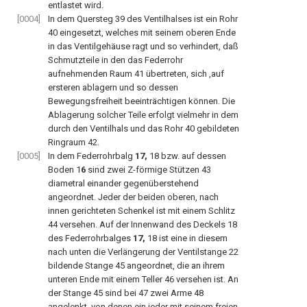
entlastet wird.
[0004]
In dem Quersteg 39 des Ventilhalses ist ein Rohr
40 eingesetzt, welches mit seinem oberen Ende
in das Ventilgehäuse ragt und so verhindert, daß
Schmutzteile in den das Federrohr
aufnehmenden Raum 41 übertreten, sich ,auf
ersteren ablagern und so dessen
Bewegungsfreiheit beeinträchtigen können. Die
Ablagerung solcher Teile erfolgt vielmehr in dem
durch den Ventilhals und das Rohr 40 gebildeten
Ringraum 42.
[0005]
In dem Federrohrbalg
17,
18 bzw. auf dessen
Boden 1
6
sind zwei Z-förmige Stützen 43
diametral einander gegenüberstehend
angeordnet. Jeder der beiden oberen, nach
innen gerichteten Schenkel ist mit einem Schlitz
44 versehen. Auf der Innenwand des Deckels 18
des Federrohrbalges
17,
18 ist eine in diesem
nach unten die Verlängerung der Ventilstange 22
bildende Stange 45 angeordnet, die an ihrem
unteren Ende mit einem Teller 46 versehen ist. An
der Stange 45 sind bei 47 zwei Arme 48
angelenkt, von denen ein jeder mit seinem freien