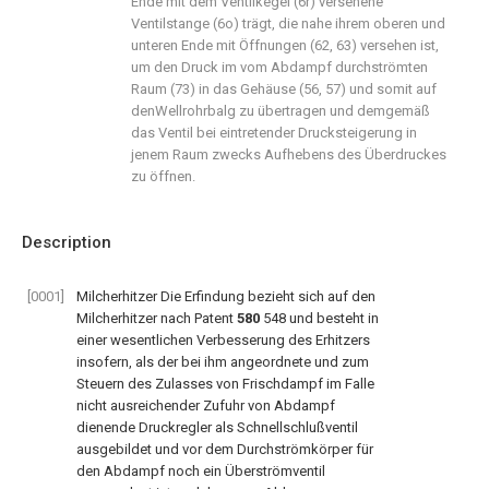
Ende mit dem Ventilkegel (6r) versehene
Ventilstange (6o) trägt, die nahe ihrem oberen und
unteren Ende mit Öffnungen (62, 63) versehen ist,
um den Druck im vom Abdampf durchströmten
Raum (73) in das Gehäuse (56, 57) und somit auf
denWellrohrbalg zu übertragen und demgemäß
das Ventil bei eintretender Drucksteigerung in
jenem Raum zwecks Aufhebens des Überdruckes
zu öffnen.
Description
[0001]
Milcherhitzer Die Erfindung bezieht sich auf den
Milcherhitzer nach Patent
580
548 und besteht in
einer wesentlichen Verbesserung des Erhitzers
insofern, als der bei ihm angeordnete und zum
Steuern des Zulasses von Frischdampf im Falle
nicht ausreichender Zufuhr von Abdampf
dienende Druckregler als Schnellschlußventil
ausgebildet und vor dem Durchströmkörper für
den Abdampf noch ein Überströmventil