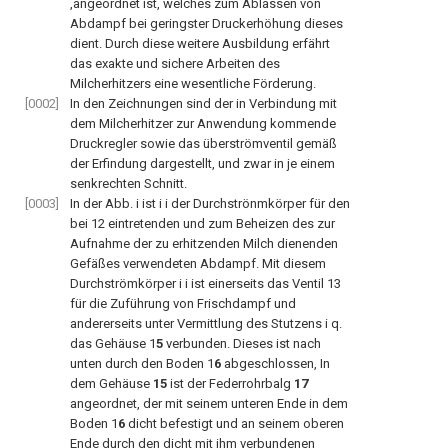
,angeordnet ist, welches zum Ablassen von
Abdampf bei geringster Druckerhöhung dieses
dient. Durch diese weitere Ausbildung erfährt
das exakte und sichere Arbeiten des
Milcherhitzers eine wesentliche Förderung.
[0002]
In den Zeichnungen sind der in Verbindung mit
dem Milcherhitzer zur Anwendung kommende
Druckregler sowie das überströmventil gemäß
der Erfindung dargestellt, und zwar in je einem
senkrechten Schnitt.
[0003]
In der Abb. i ist i i der Durchströnmkörper für den
bei 12 eintretenden und zum Beheizen des zur
Aufnahme der zu erhitzenden Milch dienenden
Gefäßes verwendeten Abdampf. Mit diesem
Durchströmkörper i i ist einerseits das Ventil 13
für die Zuführung von Frischdampf und
andererseits unter Vermittlung des Stutzens i q.
das Gehäuse 1
5
verbunden. Dieses ist nach
unten durch den Boden 1
6
abgeschlossen, In
dem Gehäuse
15
ist der Federrohrbalg
17
angeordnet, der mit seinem unteren Ende in dem
Boden 1
6
dicht befestigt und an seinem oberen
Ende durch den dicht mit ihm verbundenen