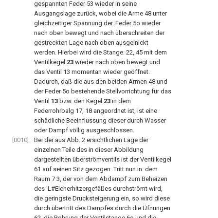
gespannten Feder 53 wieder in seine
Ausgangslage zurück, wobei die Arme 48 unter
gleichzeitiger Spannung der. Feder 5o wieder
nach oben bewegt und nach überschreiten der
gestreckten Lage nach oben ausgelnickt
werden. Hierbei wird die Stange. 22, 45 mit dem
Ventilkegel
23
wieder nach oben bewegt und
das Ventil 13 momentan wieder geöffnet.
Dadurch, daß die aus den beiden Armen 48 und
der Feder 5o bestehende Stellvorrichtung für das
Ventil
13
bzw. den Kegel
23
in dem
Federrohrbalg 17, 18 angeordnet ist, ist eine
schädliche Beeinflussung dieser durch Wasser
oder Dampf völlig ausgeschlossen.
[0010]
Bei der aus Abb. 2 ersichtlichen Lage der
einzelnen Teile des in dieser Abbildung
dargestellten überströmventils ist der Ventilkegel
61 auf seinen Sitz gezogen. Tritt nun in. dem
Raum 7 3, der von dem Abdampf zum Beheizen
des 'L#Elcherhitzergefäßes durchströmt wird,
die geringste Drucksteigerung ein, so wird diese
durch übertritt des Dampfes durch die Üfnungen
62, die Bohrung der Ventilstange 6o und die