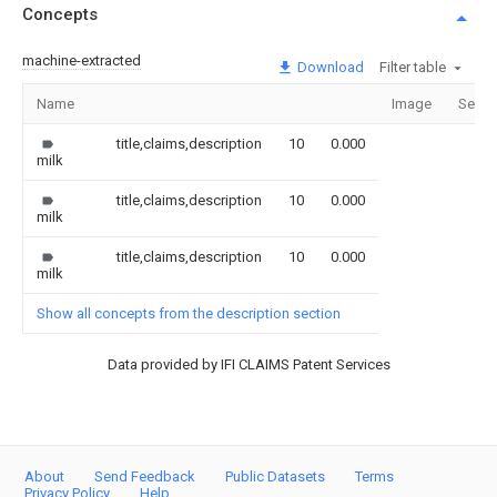
Concepts
machine-extracted
Download
Filter table
Name
Image
Secti
title,claims,description
10
0.000
milk
title,claims,description
10
0.000
milk
title,claims,description
10
0.000
milk
Show all concepts from the description section
Data provided by IFI CLAIMS Patent Services
About
Send Feedback
Public Datasets
Terms
Privacy Policy
Help