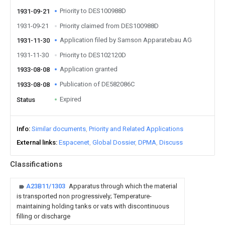
Priority to DES100988D
1931-09-21
1931-09-21
Priority claimed from DES100988D
Application filed by Samson Apparatebau AG
1931-11-30
1931-11-30
Priority to DES102120D
Application granted
1933-08-08
Publication of DE582086C
1933-08-08
Expired
Status
Info
Similar documents
Priority and Related Applications
External links
Espacenet
Global Dossier
DPMA
Discuss
Classifications
A23B11/1303
Apparatus through which the material
is transported non progressively; Temperature-
maintaining holding tanks or vats with discontinuous
filling or discharge