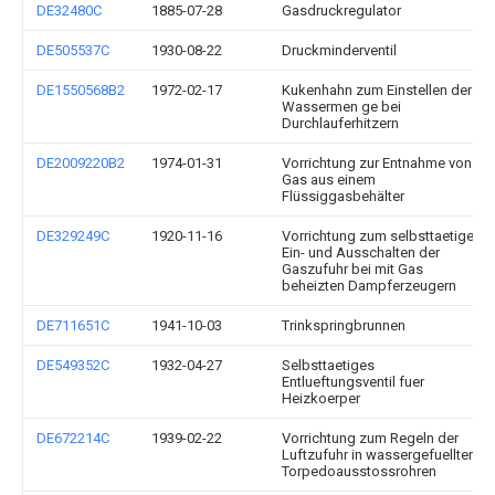
DE32480C
1885-07-28
Gasdruckregulator
DE505537C
1930-08-22
Druckminderventil
DE1550568B2
1972-02-17
Kukenhahn zum Einstellen der
Wassermen ge bei
Durchlauferhitzern
DE2009220B2
1974-01-31
Vorrichtung zur Entnahme von
Gas aus einem
Flüssiggasbehälter
DE329249C
1920-11-16
Vorrichtung zum selbsttaetigen
Ein- und Ausschalten der
Gaszufuhr bei mit Gas
beheizten Dampferzeugern
DE711651C
1941-10-03
Trinkspringbrunnen
DE549352C
1932-04-27
Selbsttaetiges
Entlueftungsventil fuer
Heizkoerper
DE672214C
1939-02-22
Vorrichtung zum Regeln der
Luftzufuhr in wassergefuellten
Torpedoausstossrohren