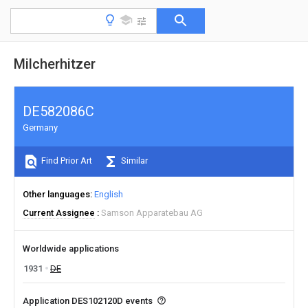
Milcherhitzer
DE582086C
Germany
Find Prior Art
Similar
Other languages
English
Current Assignee
Samson Apparatebau AG
Worldwide applications
1931
DE
Application DES102120D events