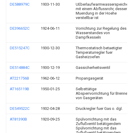
DE588979C
1933-11-30
UEberlaufwarmwasserspeicher
mit einem Abflussrohr, dessen
Muendung in der Hoehe
verstellbar ist
DE396652C
1924-06-11
Vorrichtung zur Regelung des
Wasserstandes von
Dampfkesseln
DE515247C
1930-12-30
Thermostatisch betaetigter
Temperaturregler fuer
Gasheizoefen
DE514884C
1930-12-19
Gassicherheitsventil
AT221756B
1962-06-12
Propangasgerät
AT165119B
1950-01-25
Selbsttätige
Absperrvorrichtung für Brenner
von Gasgeräten
DE549522C
1932-04-28
Druckregler fuer Gas o. dgl.
AT81390B
1920-09-25
Spülvorrichtung mit das
Zuflußventil betätigendem
Spülvorrichtung mit das
Zuflußventil betätigendem