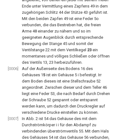
Ende unter Vermittlung eines Zapfens 49 in dem
zugehörigen Schlitz 44 der Stütze 43 geführt ist.
Mit den beiden Zapfen 49 ist eine Feder 5o
verbunden, die das Bestreben hat, die freien
Arme 48 einander zu nähern und so im
geeigneten Augenblick durch entsprechende
Bewegung der Stange 45 und somit der
Ventilstange 22 mit dem Ventilkegel
23
ein
momentanes und völliges Schließen oder öffnen
des Ventils 13, 23 herbeizuführen.
[0006]
Auf der Außenseite des Bodens 16 des
Gehäuses 1
5
ist ein Gehäuse 5 i befestigt. Irr
dem Boden dieses ist eine Stellschraube 52
angeordnet. Zwischen dieser und dem Teller 46
liegt eine Feder 53, die nach Bedarf durch Drehen
der Schraube 52 gespannt oder entspannt
werden kann, um dadurch den Druckregler auf
verschiedene Drucke einstellen zu können.
[0007]
In Abb. 2 ist 54 das Gehäuse des mit dem
Durchströmkörper i i für den Abdampf zu
verbindenden überströmventils 55. Mit dem Hals
des Gehäuses 54 ist das Gehäuse 56 verbunden,