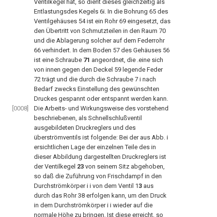
Ventilkegel hat, so dient dieses gleichzeitig als
Entlastungsdes Kegels 6i. In die Bohrung 65 des
Ventilgehäuses 54 ist ein Rohr 69 eingesetzt, das
den Übertritt von Schmutzteilen in den Raum 70
und die Ablagerung solcher auf dem Federrohr
66 verhindert. In dem Boden 57 des Gehäuses 56
ist eine Schraube
71
angeordnet, die .eine sich
von innen gegen den Deckel 59 legende Feder
72 trägt und die durch die Schraube 7 i nach
Bedarf zwecks Einstellung des gewünschten
Druckes gespannt oder entspannt werden kann.
[0008]
Die Arbeits- und Wirkungsweise des vorstehend
beschriebenen, als Schnellschlußventil
ausgebildeten Druckreglers und des
überströmventils ist folgende: Bei der aus Abb. i
ersichtlichen Lage der einzelnen Teile des in
dieser Abbildung dargestellten Druckreglers ist
der Ventilkegel
23
von seinem Sitz abgehoben,
so daß die Zuführung von Frischdampf in den
Durchströmkörper i i von dem Ventil 1
3
aus
durch das Rohr 38 erfolgen kann, um den Druck
in dem Durchströmkörper i i wieder auf die
normale Höhe zu bringen. Ist diese erreicht, so