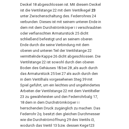
Deckel 18 abgeschlossen ist. Mit diesem Deckel
ist die Ventilstange 22 mit dem Ventilkegel
23
unter Zwischenschaltung des. Federrohres 24
verbunden. Dieses ist mit seinem unteren Ende in
dem mit dem Durchströmkörper i i verschraubten
oder verfianschten Armaturstück 25 dicht
schließend befestigt und an seinem oberen
Ende durch die seine Verbindung mit dem
oberen und unteren Teil der Ventilstange 22
vermittelnde Kappe 26 dicht abgeschlossen. Die
Ventilstange 22 ist sowohl durch den oberen
Boden des Gehäuses 1
5
bei 28 ,als auch durch
das Armaturstück 25 bei 27 als auch durch den
in dem Ventilhals vorgesehenen Steg 39 mit
Spiel geführt, um ein leichtes und ungehindertes
Arbeiten der Ventilstange 22 mit dem Ventilteller
23 zu gewährleisten und den Federrohrbalg 17,
18 dem in dem Durchströmkörper i i
herrschenden Druck zugänglich zu machen. Das
Federrohr 2q. besitzt den gleichen Durchmesser
wie die Durchströmöffnung 29 des Ventils i3,
wodurch das Ventil 13 bzw. dessen Kege123