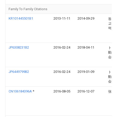
Family To Family Citations
KR101445501B1
2013-11-11
2014-09-29
동아
교 산
력단
JP6308231B2
2016-02-24
2018-04-11
トヨ
動車
会社
JP6449799B2
2016-02-24
2019-01-09
トヨ
動車
会社
CN106184396A
*
2016-08-05
2016-12-07
张春