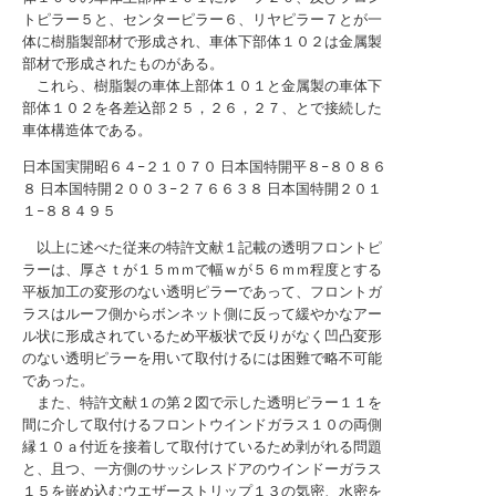
トピラー５と、センターピラー６、リヤピラー７とが一
体に樹脂製部材で形成され、車体下部体１０２は金属製
部材で形成されたものがある。
これら、樹脂製の車体上部体１０１と金属製の車体下
部体１０２を各差込部２５，２６，２７、とで接続した
車体構造体である。
日本国実開昭６４−２１０７０
日本国特開平８−８０８６
８
日本国特開２００３−２７６６３８
日本国特開２０１
１−８８４９５
以上に述べた従来の特許文献１記載の透明フロントピ
ラーは、厚さｔが１５ｍｍで幅ｗが５６ｍｍ程度とする
平板加工の変形のない透明ピラーであって、フロントガ
ラスはルーフ側からボンネット側に反って緩やかなアー
ル状に形成されているため平板状で反りがなく凹凸変形
のない透明ピラーを用いて取付けるには困難で略不可能
であった。
また、特許文献１の第２図で示した透明ピラー１１を
間に介して取付けるフロントウインドガラス１０の両側
縁１０ａ付近を接着して取付けているため剥がれる問題
と、且つ、一方側のサッシレスドアのウインドーガラス
１５を嵌め込むウエザーストリップ１３の気密、水密を