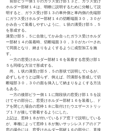
前部ピラー側１０のガラス受け部１３と、ガラス受け
ホルダー部材１４は、明瞭に説明するために分離して説
明すると、ガラス受け部１３の車外側と車内側の先端部
にガラス受けホルダー部材１４の切断端面３０，３０が
かみ合って装着しやすいように、Ｌ状の溝受け部５，５
を形成する。
溝受け部５，５に合致してかみ合ったガラス受けホルダ
ー部材１４の装着時、切断端面３０，３０がカバーされ
て同面となり、納まりをよくするように成型加工を施
す。
一方の窓受けホルダー部材１６を装着する窓受け部１
５も同様な方法で形成する。
尚、Ｌ状の溝受け部５，５の形状で説明しているが、
必ずしもそうとは限らず、例えば、凹溝部を形成して切
断端部３０，３０の面を挿入して納まりをよくする方法
もある。
一方の後部ピラー側１１に階段状の窓受け部１５を設
けてその部分に、窓受けホルダー部材１６を装着し、ド
アを閉じた場合の窓枠１８に取付けたウエザーストリッ
プ１７が接して密着するようにした。
上記は、窓枠１８が付いているドア窓７で説明している
が、車種によって窓枠１８が無いサッシレスドアのドア
窓の場合には、窓受けホルダー部材１６の部分に、直接