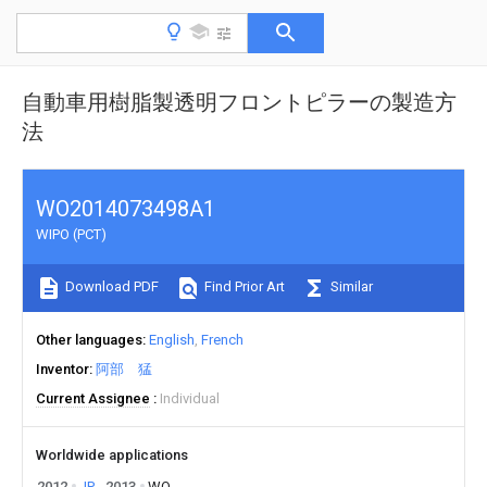
自動車用樹脂製透明フロントピラーの製造方
法
WO2014073498A1
WIPO (PCT)
Download PDF
Find Prior Art
Similar
Other languages
English
French
Inventor
阿部 猛
Current Assignee
Individual
Worldwide applications
2012
JP
2013
WO