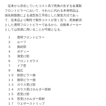
従来から存在していたコスト高で死角の生ずる金属製
フロントピラーにおいて、それらに代わる本発明品は、
強化樹脂製による成型加工手段とした製造方法であっ
て、従来品より剛性で製作コストが安く且つ、死角解消
とした透明フロントピラーであるから、自動車メーカー
としては容易に用いることが可能となる。
１ 透明フロントピラー
２ ルーフ
３ 接続部
４ ボディー
５ 溝受け部
６ フロントガラス
７ ドア窓
９ 幅広
１０ 前部ピラー側
１１ 後部ピラー側
１３ ガラス受け部
１４ ガラス受けホルダー部材
１５ 窓受け部
１６ 窓受けホルダー部材
１７ ウエザーストリップ