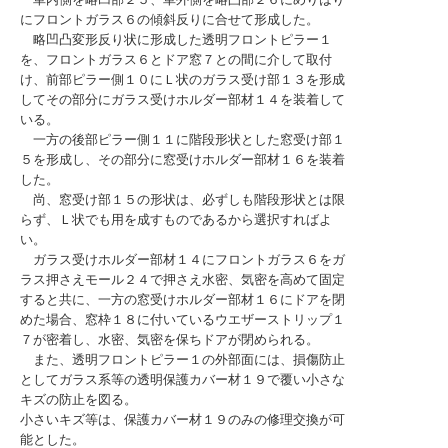
にフロントガラス６の傾斜反りに合せて形成した。
略凹凸変形反り状に形成した透明フロントピラー１
を、フロントガラス６とドア窓７との間に介して取付
け、前部ピラー側１０にＬ状のガラス受け部１３を形成
してその部分にガラス受けホルダー部材１４を装着して
いる。
一方の後部ピラー側１１に階段形状とした窓受け部１
５を形成し、その部分に窓受けホルダー部材１６を装着
した。
尚、窓受け部１５の形状は、必ずしも階段形状とは限
らず、Ｌ状でも用を成すものであるから選択すればよ
い。
ガラス受けホルダー部材１４にフロントガラス６をガ
ラス押さえモール２４で押さえ水密、気密を高めて固定
すると共に、一方の窓受けホルダー部材１６にドアを閉
めた場合、窓枠１８に付いているウエザーストリップ１
７が密着し、水密、気密を保ちドアが閉められる。
また、透明フロントピラー１の外部面には、損傷防止
としてガラス系等の透明保護カバー材１９で覆い小さな
キズの防止を図る。
小さいキズ等は、保護カバー材１９のみの修理交換が可
能とした。