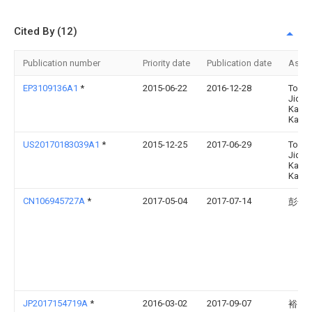
Cited By (12)
Publication number
Priority date
Publication date
Assi
EP3109136A1
*
2015-06-22
2016-12-28
Toyot
Jidos
Kabus
Kaish
US20170183039A1
*
2015-12-25
2017-06-29
Toyot
Jidos
Kabus
Kaish
CN106945727A
*
2017-05-04
2017-07-14
彭传
JP2017154719A
*
2016-03-02
2017-09-07
裕 中