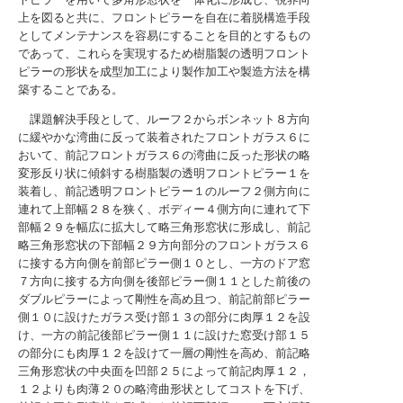
上を図ると共に、フロントピラーを自在に着脱構造手段
としてメンテナンスを容易にすることを目的とするもの
であって、これらを実現するため樹脂製の透明フロント
ピラーの形状を成型加工により製作加工や製造方法を構
築することである。
課題解決手段として、ルーフ２からボンネット８方向
に緩やかな湾曲に反って装着されたフロントガラス６に
おいて、前記フロントガラス６の湾曲に反った形状の略
変形反り状に傾斜する樹脂製の透明フロントピラー１を
装着し、前記透明フロントピラー１のルーフ２側方向に
連れて上部幅２８を狭く、ボディー４側方向に連れて下
部幅２９を幅広に拡大して略三角形窓状に形成し、前記
略三角形窓状の下部幅２９方向部分のフロントガラス６
に接する方向側を前部ピラー側１０とし、一方のドア窓
７方向に接する方向側を後部ピラー側１１とした前後の
ダブルピラーによって剛性を高め且つ、前記前部ピラー
側１０に設けたガラス受け部１３の部分に肉厚１２を設
け、一方の前記後部ピラー側１１に設けた窓受け部１５
の部分にも肉厚１２を設けて一層の剛性を高め、前記略
三角形窓状の中央面を凹部２５によって前記肉厚１２，
１２よりも肉薄２０の略湾曲形状としてコストを下げ、