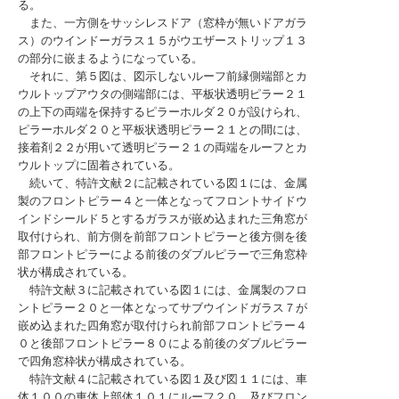
る。
また、一方側をサッシレスドア（窓枠が無いドアガラ
ス）のウインドーガラス１５がウエザーストリップ１３
の部分に嵌まるようになっている。
それに、第５図は、図示しないルーフ前縁側端部とカ
ウルトップアウタの側端部には、平板状透明ピラー２１
の上下の両端を保持するピラーホルダ２０が設けられ、
ピラーホルダ２０と平板状透明ピラー２１との間には、
接着剤２２が用いて透明ピラー２１の両端をルーフとカ
ウルトップに固着されている。
続いて、特許文献２に記載されている図１には、金属
製のフロントピラー４と一体となってフロントサイドウ
インドシールド５とするガラスが嵌め込まれた三角窓が
取付けられ、前方側を前部フロントピラーと後方側を後
部フロントピラーによる前後のダブルピラーで三角窓枠
状が構成されている。
特許文献３に記載されている図１には、金属製のフロ
ントピラー２０と一体となってサブウインドガラス７が
嵌め込まれた四角窓が取付けられ前部フロントピラー４
０と後部フロントピラー８０による前後のダブルピラー
で四角窓枠状が構成されている。
特許文献４に記載されている図１及び図１１には、車
体１００の車体上部体１０１にルーフ２０、及びフロン