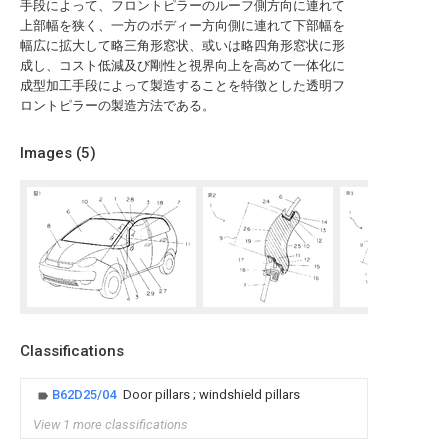
手段によって、フロントピラーのルーフ側方向に連れて
上部幅を狭く、一方のボディー方向側に連れて下部幅を
幅広に拡大して略三角形窓状、或いは略四角形窓状に形
成し、コスト低減及び剛性と視界向上を高めて一体化に
成型加工手段によって製造することを特徴とした透明フ
ロントピラーの製造方法である。
Images (
5
)
Classifications
B62D25/04
Door pillars ; windshield pillars
View 1 more classifications