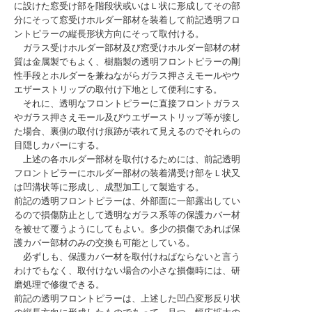
に設けた窓受け部を階段状或いはＬ状に形成してその部
分にそって窓受けホルダー部材を装着して前記透明フロ
ントピラーの縦長形状方向にそって取付ける。
ガラス受けホルダー部材及び窓受けホルダー部材の材
質は金属製でもよく、樹脂製の透明フロントピラーの剛
性手段とホルダーを兼ねながらガラス押さえモールやウ
エザーストリップの取付け下地として便利にする。
それに、透明なフロントピラーに直接フロントガラス
やガラス押さえモール及びウエザーストリップ等が接し
た場合、裏側の取付け痕跡が表れて見えるのでそれらの
目隠しカバーにする。
上述の各ホルダー部材を取付けるためには、前記透明
フロントピラーにホルダー部材の装着溝受け部をＬ状又
は凹溝状等に形成し、成型加工して製造する。
前記の透明フロントピラーは、外部面に一部露出してい
るので損傷防止として透明なガラス系等の保護カバー材
を被せて覆うようにしてもよい。多少の損傷であれば保
護カバー部材のみの交換も可能としている。
必ずしも、保護カバー材を取付けねばならないと言う
わけでもなく、取付けない場合の小さな損傷時には、研
磨処理で修復できる。
前記の透明フロントピラーは、上述した凹凸変形反り状