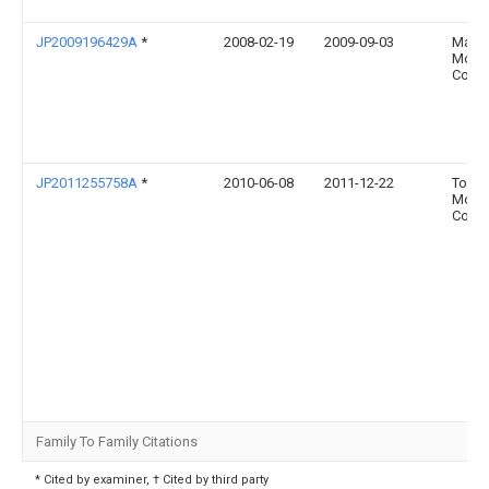
JP2009196429A
*
2008-02-19
2009-09-03
Mazd
Moto
Corp
JP2011255758A
*
2010-06-08
2011-12-22
Toyot
Moto
Corp
Family To Family Citations
* Cited by examiner, † Cited by third party