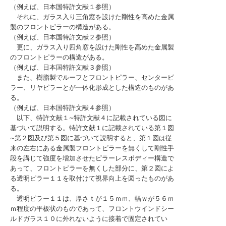
（例えば、日本国特許文献１参照）
それに、ガラス入り三角窓を設けた剛性を高めた金属
製のフロントピラーの構造がある。
（例えば、日本国特許文献２参照）
更に、ガラス入り四角窓を設けた剛性を高めた金属製
のフロントピラーの構造がある。
（例えば、日本国特許文献３参照）
また、樹脂製でルーフとフロントピラー、センターピ
ラー、リヤピラーとが一体化形成とした構造のものがあ
る。
（例えば、日本国特許文献４参照）
以下、特許文献１~特許文献４に記載されている図に
基づいて説明する。特許文献１に記載されている第１図
~第２図及び第５図に基づいて説明すると、第１図は従
来の左右にある金属製フロントピラーを無くして剛性手
段を講じて強度を増加させたピラーレスボディー構造で
あって、フロントピラーを無くした部分に、第２図によ
る透明ピラー１１を取付けて視界向上を図ったものがあ
る。
透明ピラー１１は、厚さｔが１５ｍｍ、幅ｗが５６ｍ
ｍ程度の平板状のものであって、フロントウインドシー
ルドガラス１０に外れないように接着で固定されてい