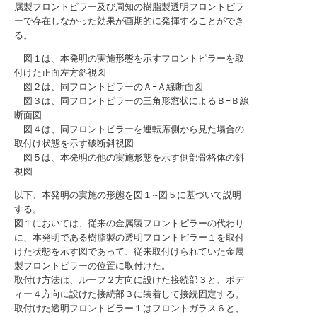
属製フロントピラー及び周知の樹脂製透明フロントピラ
ーで存在しなかった効果が画期的に発揮することができ
る。
図１は、本発明の実施形態を示すフロントピラーを取
付けた正面左方斜視図
図２は、同フロントピラーのＡ−Ａ線断面図
図３は、同フロントピラーの三角形窓状によるＢ−Ｂ線
断面図
図４は、同フロントピラーを運転席側から見た場合の
取付け状態を示す破断斜視図
図５は、本発明の他の実施形態を示す側部骨格体の斜
視図
以下、本発明の実施の形態を図１~図５に基づいて説明
する。
図１においては、従来の金属製フロントピラーの代わり
に、本発明である樹脂製の透明フロントピラー１を取付
けた状態を示す図であって、従来取付けられていた金属
製フロントピラーの位置に取付けた。
取付け方法は、ルーフ２方向に設けた接続部３と、ボデ
ィー４方向に設けた接続部３に装着して接続固定する。
取付けた透明フロントピラー１はフロントガラス６と、