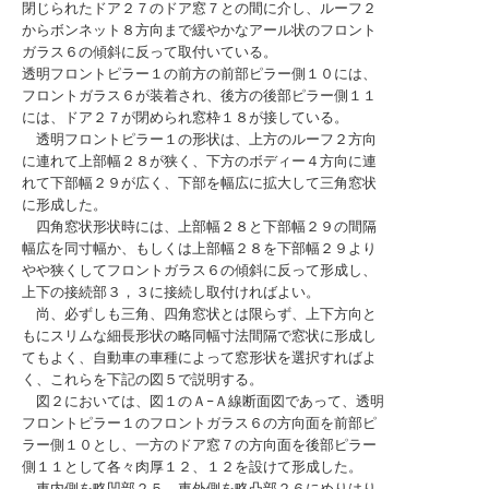
閉じられたドア２７のドア窓７との間に介し、ルーフ２
からボンネット８方向まで緩やかなアール状のフロント
ガラス６の傾斜に反って取付いている。
透明フロントピラー１の前方の前部ピラー側１０には、
フロントガラス６が装着され、後方の後部ピラー側１１
には、ドア２７が閉められ窓枠１８が接している。
透明フロントピラー１の形状は、上方のルーフ２方向
に連れて上部幅２８が狭く、下方のボディー４方向に連
れて下部幅２９が広く、下部を幅広に拡大して三角窓状
に形成した。
四角窓状形状時には、上部幅２８と下部幅２９の間隔
幅広を同寸幅か、もしくは上部幅２８を下部幅２９より
やや狭くしてフロントガラス６の傾斜に反って形成し、
上下の接続部３，３に接続し取付ければよい。
尚、必ずしも三角、四角窓状とは限らず、上下方向と
もにスリムな細長形状の略同幅寸法間隔で窓状に形成し
てもよく、自動車の車種によって窓形状を選択すればよ
く、これらを下記の図５で説明する。
図２においては、図１のＡ−Ａ線断面図であって、透明
フロントピラー１のフロントガラス６の方向面を前部ピ
ラー側１０とし、一方のドア窓７の方向面を後部ピラー
側１１として各々肉厚１２、１２を設けて形成した。
車内側を略凹部２５、車外側を略凸部２６にめりはり