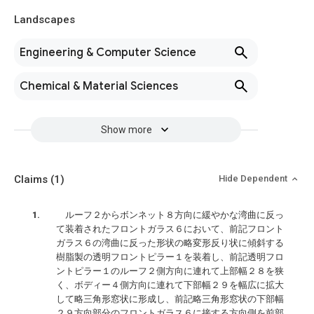
Landscapes
Engineering & Computer Science
Chemical & Material Sciences
Show more
Claims
(1)
Hide Dependent
ルーフ２からボンネット８方向に緩やかな湾曲に反っ
て装着されたフロントガラス６において、前記フロント
ガラス６の湾曲に反った形状の略変形反り状に傾斜する
樹脂製の透明フロントピラー１を装着し、前記透明フロ
ントピラー１のルーフ２側方向に連れて上部幅２８を狭
く、ボディー４側方向に連れて下部幅２９を幅広に拡大
して略三角形窓状に形成し、前記略三角形窓状の下部幅
２９方向部分のフロントガラス６に接する方向側を前部