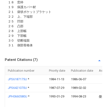
１８ 窓枠
１９ 保護カバー材
２１ 袋状ポケットブラケット
２２ 上、下端部
２５ 凹部
２６ 凸部
２８ 上部幅
２９ 下部幅
３０ 切断端面
３１ 側部骨格体
Patent Citations (7)
Publication number
Priority date
Publication date
Assi
JPS6187175U
*
1984-11-13
1986-06-07
JPS6421070U
*
1987-07-29
1989-02-02
JPH0660580U
*
1993-01-29
1994-08-23
榮之 