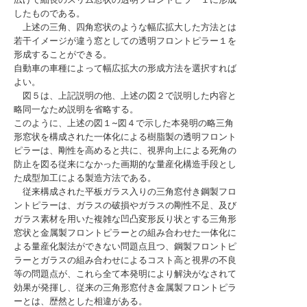
したものである。
上述の三角、四角窓状のような幅広拡大した方法とは
若干イメージが違う窓としての透明フロントピラー１を
形成することができる。
自動車の車種によって幅広拡大の形成方法を選択すれば
よい。
図５は、上記説明の他、上述の図２で説明した内容と
略同一なため説明を省略する。
このように、上述の図１~図４で示した本発明の略三角
形窓状を構成された一体化による樹脂製の透明フロント
ピラーは、剛性を高めると共に、視界向上による死角の
防止を図る従来になかった画期的な量産化構造手段とし
た成型加工による製造方法である。
従来構成された平板ガラス入りの三角窓付き鋼製フロ
ントピラーは、ガラスの破損やガラスの剛性不足、及び
ガラス素材を用いた複雑な凹凸変形反り状とする三角形
窓状と金属製フロントピラーとの組み合わせた一体化に
よる量産化製法ができない問題点且つ、鋼製フロントピ
ラーとガラスの組み合わせによるコスト高と視界の不良
等の問題点が、これら全て本発明により解決がなされて
効果が発揮し、従来の三角形窓付き金属製フロントピラ
ーとは、歴然とした相違がある。