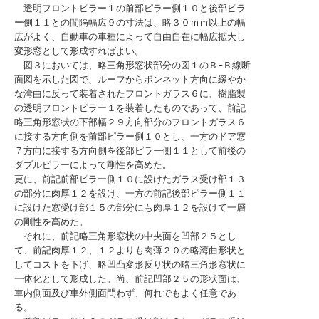
透明フロントピラー１の前部ピラー側１０と後部ピラ
ー側１１との間隔幅広９の寸法は、略３０ｍｍ以上の幅
広がよく、自動車の車種によって自由自在に幅広拡大し
変形窓として形成すればよい。
図３においては、略三角形窓状部分の図１のＢ−Ｂ線断
面図を示した図で、ルーフからボンネット方向に緩やか
な湾曲に反って装着されたフロントガラス６に、樹脂製
の透明フロントピラー１を装着したものであって、前記
略三角形窓状の下部幅２９方向部分のフロントガラス６
に接する方向側を前部ピラー側１０とし、一方のドア窓
７方向に接する方向側を後部ピラー側１１として前後の
ダブルピラーによって剛性を高めた。
更に、前記前部ピラー側１０に設けたガラス受け部１３
の部分に肉厚１２を設け、一方の前記後部ピラー側１１
に設けた窓受け部１５の部分にも肉厚１２を設けて一層
の剛性を高めた。
それに、前記略三角形窓状の中央面を凹部２５とし
て、前記肉厚１２、１２よりも肉薄２０の略湾曲形状と
してコストを下げ、略凹凸変形反り状の略三角形窓状に
一体化として形成した。尚、前記凹部２５の形状面は、
車内側面及び車外側面問わず、何れでもよく任意であ
る。