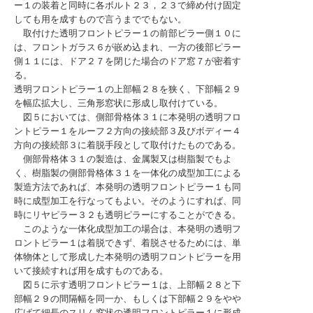
ー１の装着と同時に各ボルト２３，２３で締め付け固定
しても用を成すもので言うまででもない。
取付けた透明フロントピラー１の前部ピラー側１０に
は、フロントガラス６が嵌め込まれ、一方の後部ピラー
側１１には、ドア２７を閉じた場合のドア窓７が密着す
る。
透明フロントピラー１の上部幅２８を狭く、下部幅２９
を幅広拡大し、三角形窓状に形成し取付けている。
図５においては、側部骨格体３１に本発明の透明フロ
ントピラー１をルーフ２方向の接続部３及びボディー４
方向の接続部３に着脱手段として取付けたものである。
側部骨格体３１の製造は、金属製又は樹脂製でもよ
く、樹脂製の側部骨格体３１を一体化の成型加工による
製造方法であれば、本発明の透明フロントピラー１も同
時に成型加工を行なってもよい。そのようにすれば、同
時にリヤピラー３２も透明ピラーにすることができる。
このような一体化成型加工の場合は、本発明の透明フ
ロントピラー１は着脱できず、着脱させるためには、単
体物体として形成した本発明の透明フロントピラーを用
いて接続すれば用を成すものである。
図５に示す透明フロントピラー１は、上部幅２８と下
部幅２９の間隔幅を同一か、もしくは下部幅２９をやや
広げて細長のスリム窓状の透明フロントピラー１に形成