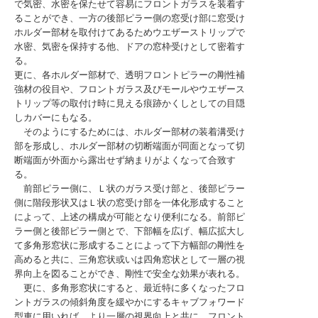
で気密、水密を保たせて容易にフロントガラスを装着す
ることができ、一方の後部ピラー側の窓受け部に窓受け
ホルダー部材を取付けてあるためウエザーストリップで
水密、気密を保持する他、ドアの窓枠受けとして密着す
る。
更に、各ホルダー部材で、透明フロントピラーの剛性補
強材の役目や、フロントガラス及びモールやウエザース
トリップ等の取付け時に見える痕跡かくしとしての目隠
しカバーにもなる。
そのようにするためには、ホルダー部材の装着溝受け
部を形成し、ホルダー部材の切断端面が同面となって切
断端面が外面から露出せず納まりがよくなって合致す
る。
前部ピラー側に、Ｌ状のガラス受け部と、後部ピラー
側に階段形状又はＬ状の窓受け部を一体化形成すること
によって、上述の構成が可能となり便利になる。前部ピ
ラー側と後部ピラー側とで、下部幅を広げ、幅広拡大し
て多角形窓状に形成することによって下方幅部の剛性を
高めると共に、三角窓状或いは四角窓状として一層の視
界向上を図ることができ、剛性で安全な効果が表れる。
更に、多角形窓状にすると、最近特に多くなったフロ
ントガラスの傾斜角度を緩やかにするキャブフォワード
型車に用いれば、より一層の視界向上と共に、フロント