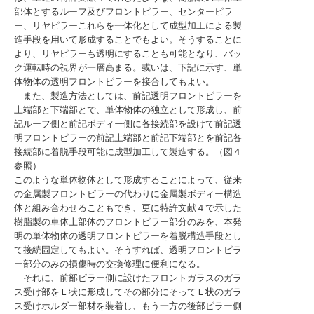
部体とするルーフ及びフロントピラー、センターピラ
ー、リヤピラーこれらを一体化として成型加工による製
造手段を用いて形成することでもよい。そうすることに
より、リヤピラーも透明にすることも可能となり、バッ
ク運転時の視界が一層高まる。或いは、下記に示す、単
体物体の透明フロントピラーを接合してもよい。
また、製造方法としては、前記透明フロントピラーを
上端部と下端部とで、単体物体の独立として形成し、前
記ルーフ側と前記ボディー側に各接続部を設けて前記透
明フロントピラーの前記上端部と前記下端部とを前記各
接続部に着脱手段可能に成型加工して製造する。（図４
参照）
このような単体物体として形成することによって、従来
の金属製フロントピラーの代わりに金属製ボディー構造
体と組み合わせることもでき、更に特許文献４で示した
樹脂製の車体上部体のフロントピラー部分のみを、本発
明の単体物体の透明フロントピラーを着脱構造手段とし
て接続固定してもよい。そうすれば、透明フロントピラ
ー部分のみの損傷時の交換修理に便利になる。
それに、前部ピラー側に設けたフロントガラスのガラ
ス受け部をＬ状に形成してその部分にそってＬ状のガラ
ス受けホルダー部材を装着し、もう一方の後部ピラー側