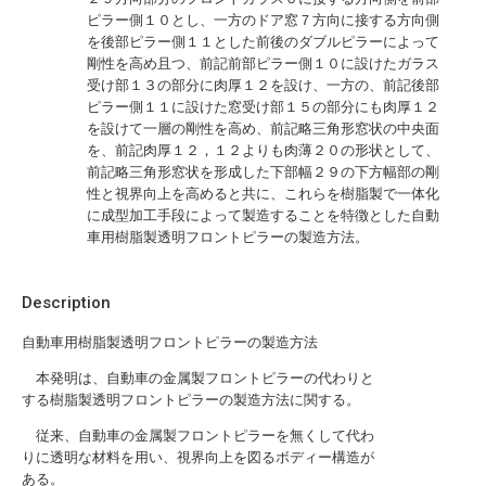
ピラー側１０とし、一方のドア窓７方向に接する方向側
を後部ピラー側１１とした前後のダブルピラーによって
剛性を高め且つ、前記前部ピラー側１０に設けたガラス
受け部１３の部分に肉厚１２を設け、一方の、前記後部
ピラー側１１に設けた窓受け部１５の部分にも肉厚１２
を設けて一層の剛性を高め、前記略三角形窓状の中央面
を、前記肉厚１２，１２よりも肉薄２０の形状として、
前記略三角形窓状を形成した下部幅２９の下方幅部の剛
性と視界向上を高めると共に、これらを樹脂製で一体化
に成型加工手段によって製造することを特徴とした自動
車用樹脂製透明フロントピラーの製造方法。
Description
自動車用樹脂製透明フロントピラーの製造方法
本発明は、自動車の金属製フロントピラーの代わりと
する樹脂製透明フロントピラーの製造方法に関する。
従来、自動車の金属製フロントピラーを無くして代わ
りに透明な材料を用い、視界向上を図るボディー構造が
ある。