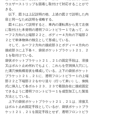
ウエザーストリップを固着し取付けて対応することがで
きる。
以下、図３は上記説明の他、上述の図２で説明した内
容と同一なため説明を省略する。
図４において説明すると、車内の運転席から見て左側
に取付けた本発明の透明フロントピラー１であって、ル
ーフ２方向の上端部２２と、ボディー４方向の下端部２
２とで単体物体の独立として形成している。
そして、ルーフ２方向の接続部３とボディー４方向の
接続部３に上下各々、袋状ポケットブラケット２１、２
１を取付けている。
袋状ポケットブラケット２１，２１の固定手段は、溶接
又はボルト止め何れでもよく、これらを空洞挿入穴にし
た溝穴倹飩構造状を構成している。上下の袋状ポケット
ブラケット２１，２１に、透明フロントピラー１の上端
部２２と下端部２２をやり送り（行って来い）し、倹飩
式に挿入して各ボルト２３、２３で着脱自在に接続固定
できるように透明フロントピラー１を成型加工した製造
方法としている。
上下の袋状ポケットブラケット２１，２１は、溶接又
はボルト止め固定手段としているが、袋状ポケットブラ
ケット２１，２１を固定手段とせず、透明フロントピラ