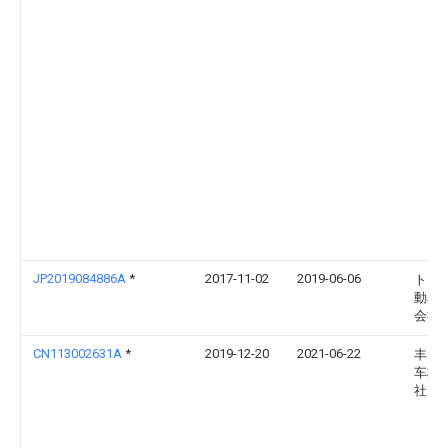
JP2019084886A
*
2017-11-02
2019-06-06
トヨ
動車
会社
CN113002631A
*
2019-12-20
2021-06-22
丰田
车株
社