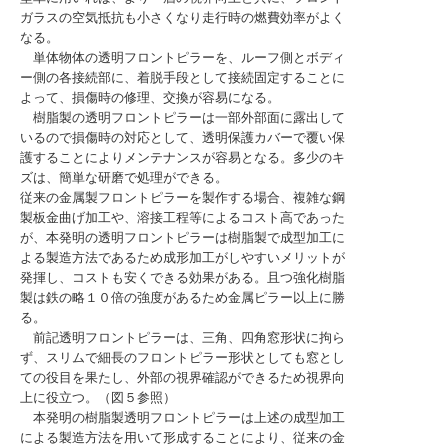
ガラスの空気抵抗も小さくなり走行時の燃費効率がよく
なる。
単体物体の透明フロントピラーを、ルーフ側とボディ
ー側の各接続部に、着脱手段として接続固定することに
よって、損傷時の修理、交換が容易になる。
樹脂製の透明フロントピラーは一部外部面に露出して
いるので損傷時の対応として、透明保護カバーで覆い保
護することによりメンテナンスが容易となる。多少のキ
ズは、簡単な研磨で処理ができる。
従来の金属製フロントピラーを製作する場合、複雑な鋼
製板金曲げ加工や、溶接工程等によるコスト高であった
が、本発明の透明フロントピラーは樹脂製で成型加工に
よる製造方法であるため成形加工がしやすいメリットが
発揮し、コストも安くできる効果がある。且つ強化樹脂
製は鉄の略１０倍の強度があるため金属ピラー以上に勝
る。
前記透明フロントピラーは、三角、四角窓形状に拘ら
ず、スリムで細長のフロントピラー形状としても窓とし
ての役目を果たし、外部の視界確認ができるため視界向
上に役立つ。（図５参照）
本発明の樹脂製透明フロントピラーは上述の成型加工
による製造方法を用いて形成することにより、従来の金