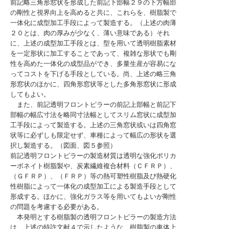
前記略三角形窓状を形成した前記下部幅２９の下方幅部
の剛性と視界向上を高めると共に、これらを、樹脂製で
一体化に成型加工手段によって製造する。（上述の肉薄
２０とは、肉の厚みが少なく、薄い意味である）それ
に、上述の成型加工手段とは、型を用いて透明樹脂素材
を一定形状に加工することであって、複雑な形状でも剛
性を高めた一体化の成型品ができ、多量生産が容易にな
ってコストを下げる手段としている。尚、上述の略三角
形窓状のほかに、四角形窓状等とした多角形窓状に形成
してもよい。
また、前記透明フロントピラーの前記上部幅と前記下
部幅の幅広寸法を略同寸法幅としてスリム窓状に成型加
工手段によって製造する。上述の三角窓状或いは四角窓
状等に必ずしも限定せず、車種によって幅広の形状を選
択し製造する。（図面、図５参照）
前記透明フロントピラーの製造材質は透明な強化ポリカ
ーボネイト樹脂製や、炭素繊維複合材料（ＣＦＲＰ）、
（ＧＦＲＰ）、（ＦＲＰ）等の熱可塑性樹脂及び熱硬化
性樹脂によって一体化の成型加工による製造手段として
形成する。ほかに、強化ガラス等を用いてもよいが剛性
の問題を考慮する必要がある。
本発明とする樹脂製の透明フロントピラーの製造方法
は、上述の特許文献４で示したような、樹脂製の車体上