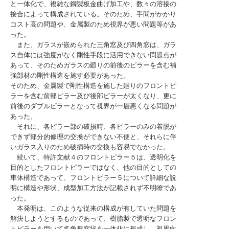
と一体化で、複雑な鋼製板金曲げ加工や、数々の溶接の
接合によって構成されている。そのため、手間がかかり
コスト高の問題や、金属製のため視界が悪い問題等があ
った。
また、ガラスが嵌められた三角窓及び四角窓は、ガラ
ス自体には強度がなく剛性手段に活用できない問題点が
あって、そのためガラスの廻りの前後のピラーを含む補
強部材の剛性構造を施す必要があった。
そのため、金属製で剛性構造を施した廻りのフロントピ
ラーを含む前部ピラー及び後部ピラーが太くなり、更に
前後のダブルピラーとなって視界が一層悪くなる問題が
あった。
それに、各ピラー部の破損時、各ピラーのみの着脱が
できず部分的修理の交換ができない不便と、それらに伴
いガラス入りのため破損時の交換も容易でなかった。
続いて、特許文献４のフロントピラー５は、透明化を
目的としたフロントピラーではなく、他の目的としての
車体構造であって、フロントピラー５について詳細な説
明に構造や形状、成型加工方法が記載されず不明瞭であ
った。
本発明は、このような従来の構成が有していた問題を
解決しようとするものであって、樹脂製で透明なフロン
トピラーを用いて多角形窓状を一体化に形成し、視界向