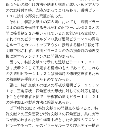
保つための取付け方法や納まり構造が悪いためドアガラ
スの窓枠付き時、支障があってこれら各々、透明ピラー
１１に接する部分に問題があった。
それに、特許文献１の第５図においても、透明ピラー
２１の両端を保持するそれぞれのピラーホルダ２０との
間に接着剤２２が用いられているため剥がれる支障や、
それぞれのピラーホルダ２０及び透明ピラー２１の両端
をルーフとカウルトップアウタに接続する構成手段が不
明瞭で記されず、透明ピラー２１のみの損傷時の修理交
換に対するメンテナンスに問題があった。
因って、特許文献１で示した透明ピラー１１、２１
は，接着２２して固定する構造のものであって、これら
の各透明ピラー１１，２１は損傷時の修理交換するため
の着脱構造手段としたものでなかった。
更に、特許文献１の従来の平板状透明ピラー１１，２
１は、三角窓状、四角窓状の形状に対しての対応も講じ
ることが出来ず不便で、平板状の透明ピラー１１，２１
の製作加工や製造方法に問題があった。
以下特許文献２~特許文献３の問題点を述べると、特
許文献２の三角窓及び特許文献３の四角窓は、共にガラ
スが嵌め込まれた剛性構造手段とした金属製のフロント
ピラーであって、そのピラーがルーフ及びボディー構造