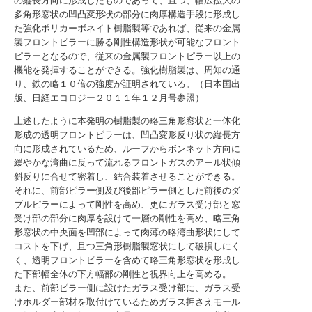
の縦長方向に形成したものであって、且つ、幅広拡大の
多角形窓状の凹凸変形状の部分に肉厚構造手段に形成し
た強化ポリカーボネイト樹脂製等であれば、従来の金属
製フロントピラーに勝る剛性構造形状が可能なフロント
ピラーとなるので、従来の金属製フロントピラー以上の
機能を発揮することができる。強化樹脂製は、周知の通
り、鉄の略１０倍の強度が証明されている。（日本国出
版、日経エコロジー２０１１年１２月号参照）
上述したように本発明の樹脂製の略三角形窓状と一体化
形成の透明フロントピラーは、凹凸変形反り状の縦長方
向に形成されているため、ルーフからボンネット方向に
緩やかな湾曲に反って流れるフロントガスのアール状傾
斜反りに合せて密着し、結合装着させることができる。
それに、前部ピラー側及び後部ピラー側とした前後のダ
ブルピラーによって剛性を高め、更にガラス受け部と窓
受け部の部分に肉厚を設けて一層の剛性を高め、略三角
形窓状の中央面を凹部によって肉薄の略湾曲形状にして
コストを下げ、且つ三角形樹脂製窓状にして破損しにく
く、透明フロントピラーを含めて略三角形窓状を形成し
た下部幅全体の下方幅部の剛性と視界向上を高める。
また、前部ピラー側に設けたガラス受け部に、ガラス受
けホルダー部材を取付けているためガラス押さえモール