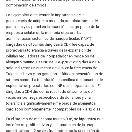
combinación de ambos.
Los ejemplos demuestran la importancia de la
persistencia de antígeno mediada por plataformas de
partículas y su papel en la aparición a largo plazo de la
respuesta celular de la memoria efectora. La
administración sistémica de nanopartículas (“NP”)
cargadas de citocinas dirigidas a CD4 fue capaz de
promover la tolerancia a través de la expansión de
células reguladoras del hospedador en modelos de
aloinjerto murino. Las NP de TGF-p/IL-2 dirigidas a c D4
solo indujeron un aumento del 3 % en la frecuencia de
Treg en el bazo y los ganglios linfáticos mesentéricos de
ratones sanos. La transfusión específica de donantes de
esplenocitos pretratados con NP de nanopartículas LIE
dirigidas a CD4 dio como resultado un aumento de 4
veces en los Tregs específicos de donantes y una
tolerancia significativamente mejorada de aloinjertos
cardíacos completamente incompatibles de 7 a 12 días.
En el modelo de melanoma murino B16, se hipotetiza que
los efectos proliferativos y antitumorales de la terapia
con citocinas IL-2 se ven frustrados por la secreción de