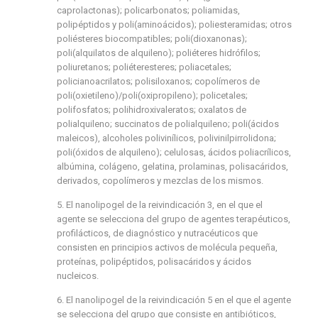
caprolactonas); policarbonatos; poliamidas,
polipéptidos y poli(aminoácidos); poliesteramidas; otros
poliésteres biocompatibles; poli(dioxanonas);
poli(alquilatos de alquileno); poliéteres hidrófilos;
poliuretanos; poliéteresteres; poliacetales;
policianoacrilatos; polisiloxanos; copolímeros de
poli(oxietileno)/poli(oxipropileno); policetales;
polifosfatos; polihidroxivaleratos; oxalatos de
polialquileno; succinatos de polialquileno; poli(ácidos
maleicos), alcoholes polivinílicos, polivinilpirrolidona;
poli(óxidos de alquileno); celulosas, ácidos poliacrílicos,
albúmina, colágeno, gelatina, prolaminas, polisacáridos,
derivados, copolímeros y mezclas de los mismos.
5. El nanolipogel de la reivindicación 3, en el que el
agente se selecciona del grupo de agentes terapéuticos,
profilácticos, de diagnóstico y nutracéuticos que
consisten en principios activos de molécula pequeña,
proteínas, polipéptidos, polisacáridos y ácidos
nucleicos.
6. El nanolipogel de la reivindicación 5 en el que el agente
se selecciona del grupo que consiste en antibióticos,