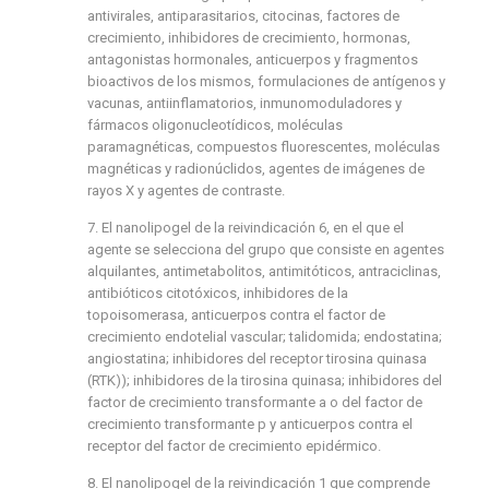
antivirales, antiparasitarios, citocinas, factores de
crecimiento, inhibidores de crecimiento, hormonas,
antagonistas hormonales, anticuerpos y fragmentos
bioactivos de los mismos, formulaciones de antígenos y
vacunas, antiinflamatorios, inmunomoduladores y
fármacos oligonucleotídicos, moléculas
paramagnéticas, compuestos fluorescentes, moléculas
magnéticas y radionúclidos, agentes de imágenes de
rayos X y agentes de contraste.
7. El nanolipogel de la reivindicación 6, en el que el
agente se selecciona del grupo que consiste en agentes
alquilantes, antimetabolitos, antimitóticos, antraciclinas,
antibióticos citotóxicos, inhibidores de la
topoisomerasa, anticuerpos contra el factor de
crecimiento endotelial vascular; talidomida; endostatina;
angiostatina; inhibidores del receptor tirosina quinasa
(RTK)); inhibidores de la tirosina quinasa; inhibidores del
factor de crecimiento transformante a o del factor de
crecimiento transformante p y anticuerpos contra el
receptor del factor de crecimiento epidérmico.
8. El nanolipogel de la reivindicación 1 que comprende