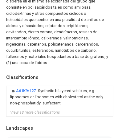
dispersa en el mismo seleccionada del grupo que
consiste en polisacáridos tales como amilosas,
ciclodextrinas y otros compuestos cíclicos o
helicoidales que contienen una pluralidad de anillos de
aldosa y disacáridos, criptandos, criptófanos,
cavitandos, éteres corona, dendrímeros, resinas de
intercambio iónico, calixarenos, valinomicinas,
nigericinas, catenanos, policatenanos, carcerandos,
cucurbiturilos, esferandos, nanotubos de carbono,
fullerenos y materiales hospedantes a base de grafeno, y
(2) una capa de lípidos.
Classifications
A61K9/127
Synthetic bilayered vehicles, e.g.
liposomes or liposomes with cholesterol as the only
non-phosphatidyl surfactant
View 18 more classifications
Landscapes