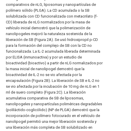
comparativos de nLG, liposomas y nanopartículas de
polímero sólido (PLGA). La CD acumulada o la SB
solubilizada con CD funcionalizada con metacrilato (f-
CD) liberada de nLG normalizados por la masa de
vehículo inicial demostró que la polimerización de
nanolipogeles mejoró la naturaleza sostenida de la
liberación de SB (Figura 2A). Se usó hidroxipropil p-CD
para la formación del complejo de SB con la CD no
funcionalizada. La IL-2 acumulada liberada determinada
por ELISA (inmunoactiva) y por un estudio de
bioactividad (bioactivo) a partir de nLG normalizados por
la masa inicial de nanolipogel demostró que la
bioactividad de IL-2 no se vio afectada por la
encapsulación (Figura 2B). La liberación de SB e IL-2 no
se vio afectada por la incubación de 10 mg de nLG en 1
ml de suero completo (Figura 2C). La liberación
acumulativa comparativa de SB de liposomas,
nanolipogeles y nanopartículas poliméricas degradables
(poliláctido-coglicólido) (NP de PLGA) demostró que la
incorporación de polímero fotocurado en el vehículo de
nanolipogel permitió una mejor liberación sostenida y
una liberación más completa de SB solubilizado en