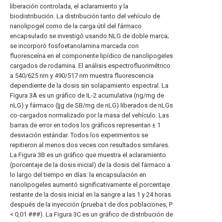
liberación controlada, el aclaramiento y la
biodistribución. La distribución tanto del vehículo de
nanolipogel como de la carga útil del fármaco
encapsulado se investigó usando NLG de doble marca;
se incorporó fosfoetanolamina marcada con
fluoresceína en el componente lipídico de nanolipogeles
cargados de rodamina. El análisis espectrofluorimétrico
a 540/625 nm y 490/517 nm muestra fluorescencia
dependiente de la dosis sin solapamiento espectral. La
Figura 3A es un gráfico de IL-2 acumulativa (ng/mg de
nLG) y fármaco (|jg de SB/mg de nLG) liberados de nLGs
co-cargados normalizado por la masa del vehículo. Las
barras de error en todos los gráficos representan ± 1
desviación estándar. Todos los experimentos se
repitieron al menos dos veces con resultados similares.
La Figura 3B es un gráfico que muestra el aclaramiento
(porcentaje de la dosis inicial) de la dosis del fármaco a
lo largo del tiempo en días: la encapsulación en
nanolipogeles aumentó significativamente el porcentaje
restante de la dosis inicial en la sangre a las 1 y 24 horas
después de la inyección (prueba t de dos poblaciones, P
< 0,01 ###). La Figura 3C es un gráfico de distribución de