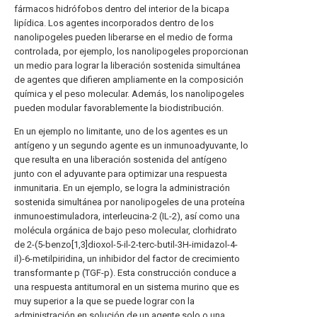
fármacos hidrófobos dentro del interior de la bicapa
lipídica. Los agentes incorporados dentro de los
nanolipogeles pueden liberarse en el medio de forma
controlada, por ejemplo, los nanolipogeles proporcionan
un medio para lograr la liberación sostenida simultánea
de agentes que difieren ampliamente en la composición
química y el peso molecular. Además, los nanolipogeles
pueden modular favorablemente la biodistribución.
En un ejemplo no limitante, uno de los agentes es un
antígeno y un segundo agente es un inmunoadyuvante, lo
que resulta en una liberación sostenida del antígeno
junto con el adyuvante para optimizar una respuesta
inmunitaria. En un ejemplo, se logra la administración
sostenida simultánea por nanolipogeles de una proteína
inmunoestimuladora, interleucina-2 (IL-2), así como una
molécula orgánica de bajo peso molecular, clorhidrato
de 2-(5-benzo[1,3]dioxol-5-il-2-terc-butil-3H-imidazol-4-
il)-6-metilpiridina, un inhibidor del factor de crecimiento
transformante p (TGF-p). Esta construcción conduce a
una respuesta antitumoral en un sistema murino que es
muy superior a la que se puede lograr con la
administración en solución de un agente solo o una