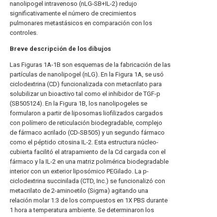
nanolipogel intravenoso (nLG-SB+IL-2) redujo
significativamente el número de crecimientos
pulmonares metastásicos en comparación con los
controles.
Breve descripción de los dibujos
Las Figuras 1A-1B son esquemas de la fabricación de las
partículas de nanolipogel (nLG). En la Figura 1A, se usó
ciclodextrina (CD) funcionalizada con metacrilato para
solubilizar un bioactivo tal como el inhibidor de TGF-p
(SB505124). En la Figura 1B, los nanolipogeles se
formularon a partir de liposomas liofilizados cargados
con polímero de reticulación biodegradable, complejo
de fármaco acrilado (CD-SB505) y un segundo fármaco
como el péptido citosina IL-2. Esta estructura núcleo-
cubierta facilitó el atrapamiento de la Cd cargada con el
fármaco y la IL-2 en una matriz polimérica biodegradable
interior con un exterior liposómico PEGilado. La p-
ciclodextrina succinilada (CTD, Inc.) se funcionalizó con
metacrilato de 2-aminoetilo (Sigma) agitando una
relación molar 1:3 de los compuestos en 1X PBS durante
1 hora a temperatura ambiente. Se determinaron los