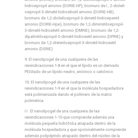
hidroxipropil amonio (DORIE-HP), bromuro de I , 2-dioleil-
oxipropil-3-dimetil-hidroxibutil amonio (DORIE-HB),
bromuro de 1,2-dioleiloxipropil-3-dimetil-hidroxipentil
amonio (DORIE-Hpe), bromuro de 1,2-dimiristiloxipropil-
3-dimetil-hidroxiletil amonio (DMRIE), bromuro de 1,2-
dipalmitiloxipropil-3-dimetil-hidroxietil amonio (DPRIE) y
bromuro de 1,2-disteriloxipropil-3-dimetil-hidroxietil
amonio (DSRIE).
9. El nanolipogel de una cualquiera de las
reivindicaciones 1-8 en el que el lípido es un derivado
PEGilado de un lípido neutro, aniónico o catiónico.
10. El nanolipogel de una cualquiera de las
reivindicaciones 1-9 en el que la molécula hospedadora
está polimerizada dando el polímero de la matriz
polimérica.
I I . El nanolipogel de una cualquiera de las
reivindicaciones 1-10 que comprende además una
molécula pequeña hidrófoba atrapada dentro de la
molécula hospedadora y que opcionalmente comprende
además polipéptido atrapado dentro del núcleo de la