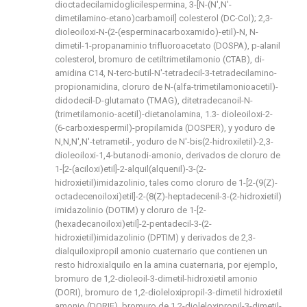
dioctadecilamidoglicilespermina, 3-[N-(N',N'-
dimetilamino-etano)carbamoil] colesterol (DC-Col); 2,3-
dioleoiloxi-N-(2-(esperminacarboxamido)-etil)-N, N-
dimetil-1-propanaminio trifluoroacetato (DOSPA), p-alanil
colesterol, bromuro de cetiltrimetilamonio (CTAB), di-
amidina C14, N-terc-butil-N'-tetradecil-3-tetradecilamino-
propionamidina, cloruro de N-(alfa-trimetilamonioacetil)-
didodecil-D-glutamato (TMAG), ditetradecanoil-N-
(trimetilamonio-acetil)-dietanolamina, 1.3- dioleoiloxi-2-
(6-carboxiespermil)-propilamida (DOSPER), y yoduro de
N,N,N',N'-tetrametil-, yoduro de N'-bis(2-hidroxiletil)-2,3-
dioleoiloxi-1,4-butanodi-amonio, derivados de cloruro de
1-[2-(aciloxi)etil]-2-alquil(alquenil)-3-(2-
hidroxietil)imidazolinio, tales como cloruro de 1-[2-(9(Z)-
octadecenoiloxi)etil]-2-(8(Z)-heptadecenil-3-(2-hidroxietil)
imidazolinio (DOTIM) y cloruro de 1-[2-
(hexadecanoiloxi)etil]-2-pentadecil-3-(2-
hidroxietil)imidazolinio (DPTIM) y derivados de 2,3-
dialquiloxipropil amonio cuaternario que contienen un
resto hidroxialquilo en la amina cuaternaria, por ejemplo,
bromuro de 1,2-dioleoil-3-dimetil-hidroxietil amonio
(DORI), bromuro de 1,2-dioleloxipropil-3-dimetil hidroxietil
amonio (DORIE), bromuro de 1,2-dioleloxipropil-3-dimetil-