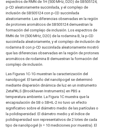
espectros de RMN de 1H (500 MHz, D2O) de SB505124,
p-CD aleatoriamente succinilada, y el complejo de
inclusión de SB505124 con p-CD succinilada
aleatoriamente. Las diferencias observadas en la región
de protones aromáticos de SB505124 demuestran la
formación del complejo de inclusión. Los espectros de
RMN de 1H (500 MHz, D2O) de la rodamina B, la p-CD
succinilada aleatoriamente, y el complejo de inclusión de
rodamina B con p-CD succinilada aleatoriamente mostró
que las diferencias observadas en la región de protones
aromáticos de rodamina B demuestran la formación del
complejo de inclusión.
Las Figuras 1C-1G muestran la caracterización del
nanolipogel. El tamaño del nanolipogel se determinó
mediante dispersión dinámica de luz en un instrumento
ZetaPALS (Brookhaven Instruments) en PBS a
temperatura ambiente. La Figura 1C muestra que la
encapsulación de SB o SB+IL-2 no tuvo un efecto
significativo sobre el diámetro medio de las partículas o
la polidispersidad. El diámetro medio y el índice de
polidispersidad son representativos de 2 lotes de cada
tipo de nanolipogel (n = 10 mediciones por muestra). El