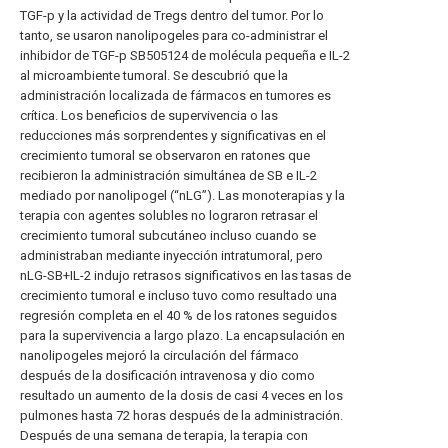
TGF-p y la actividad de Tregs dentro del tumor. Por lo
tanto, se usaron nanolipogeles para co-administrar el
inhibidor de TGF-p SB505124 de molécula pequeña e IL-2
al microambiente tumoral. Se descubrió que la
administración localizada de fármacos en tumores es
crítica. Los beneficios de supervivencia o las
reducciones más sorprendentes y significativas en el
crecimiento tumoral se observaron en ratones que
recibieron la administración simultánea de SB e IL-2
mediado por nanolipogel (“nLG”). Las monoterapias y la
terapia con agentes solubles no lograron retrasar el
crecimiento tumoral subcutáneo incluso cuando se
administraban mediante inyección intratumoral, pero
nLG-SB+IL-2 indujo retrasos significativos en las tasas de
crecimiento tumoral e incluso tuvo como resultado una
regresión completa en el 40 % de los ratones seguidos
para la supervivencia a largo plazo. La encapsulación en
nanolipogeles mejoró la circulación del fármaco
después de la dosificación intravenosa y dio como
resultado un aumento de la dosis de casi 4 veces en los
pulmones hasta 72 horas después de la administración.
Después de una semana de terapia, la terapia con