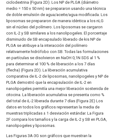
ciclodextrina (Figura 2D). Los NP de PLGA (diámetro
medio = 150 ± 50 nm) se prepararon usando una técnica
de doble emulsión de agua/aceite/agua modificada. Los
liposomas se prepararon de manera idéntica a los nLG
sin el núcleo del polímero. Los liposomas se cargaron
con IL-2 y SB similares a los nanolipogeles. El porcentaje
disminuido de SB encapsulado liberado de kis NP de
PLGA se atribuye a la interacción del polímero
relativamente hidrófobo con SB. Todas las formulaciones
en partículas se disolvieron en NaOH 0,1N SDS al 1 %
para determinar el 100 % de liberación a los 7 días
(flecha) (Figura 2D). La liberación acumulativa
comparativa de IL-2 de liposomas, nanolipogeles y NP de
PLGA demostró que la encapsulación de IL-2 en
nanolipogeles permitía una mejor liberación sostenida de
citocina. La liberación acumulativa se presenta como %
del total de iL-2 liberada durante 7 días (Figura 2E) Los
datos en todos los gráficos representan la media de
muestras triplicadas ± 1 desviación estándar. La Figura
2F compara los tamaños y la carga de IL-2 y SB en PLGA,
nanolipogeles y liposomas.
Las Figuras 3A-3G son gráficos que muestran la