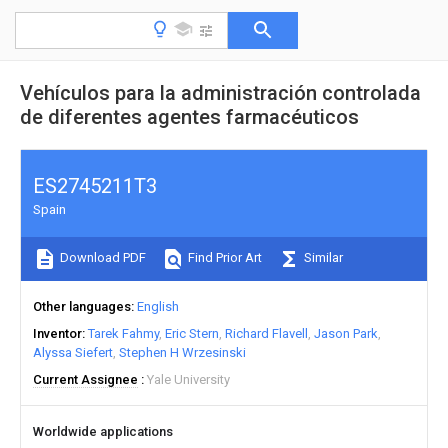
Vehículos para la administración controlada
de diferentes agentes farmacéuticos
ES2745211T3
Spain
Download PDF
Find Prior Art
Similar
Other languages
English
Inventor
Tarek Fahmy
Eric Stern
Richard Flavell
Jason Park
Alyssa Siefert
Stephen H Wrzesinski
Current Assignee
Yale University
Worldwide applications