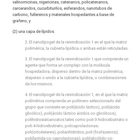
valinomicinas, nigericinas, catenanos, policatenanos,
carcerandos, cucurbiturilos, esferandos, nanotubos de
carbono, fullerenos y materiales hospedantes a base de
grafeno, y
(2) una capa de lípidos.
2. El nanolipogel de la reivindicación 1 en el que la matriz
polimérica, la cubierta lipídica o ambas están reticuladas.
3. El nanolipogel de la reivindicación 1 que comprende un
agente que forma un complejo con la molécula
hospedadora, disperso dentro de la matriz polimérica,
disperso o unido a la cubierta lipídica, o combinaciones
de los mismos.
4. El nanolipogel de la reivindicación 1, en el que la matriz
polimérica comprende un polímero seleccionado del
grupo que consiste en poli(ácido láctico), poli(ácido
glicólico), poli(ácido láctico-ácidos co-glicólicos),
polihidroxialcanoatos tales como poli-3-hidroxibutirato o
poli-4-hidroxibutirato; policaprolactonas;
poli(ortoésteres); polianhídridos; poli (fosfazenos);
poli(lactida-co-caprolactonas); poli(glicólido-co-