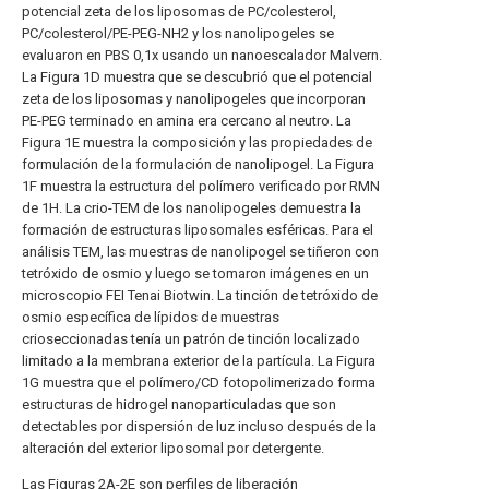
potencial zeta de los liposomas de PC/colesterol,
PC/colesterol/PE-PEG-NH2 y los nanolipogeles se
evaluaron en PBS 0,1x usando un nanoescalador Malvern.
La Figura 1D muestra que se descubrió que el potencial
zeta de los liposomas y nanolipogeles que incorporan
PE-PEG terminado en amina era cercano al neutro. La
Figura 1E muestra la composición y las propiedades de
formulación de la formulación de nanolipogel. La Figura
1F muestra la estructura del polímero verificado por RMN
de 1H. La crio-TEM de los nanolipogeles demuestra la
formación de estructuras liposomales esféricas. Para el
análisis TEM, las muestras de nanolipogel se tiñeron con
tetróxido de osmio y luego se tomaron imágenes en un
microscopio FEI Tenai Biotwin. La tinción de tetróxido de
osmio específica de lípidos de muestras
crioseccionadas tenía un patrón de tinción localizado
limitado a la membrana exterior de la partícula. La Figura
1G muestra que el polímero/CD fotopolimerizado forma
estructuras de hidrogel nanoparticuladas que son
detectables por dispersión de luz incluso después de la
alteración del exterior liposomal por detergente.
Las Figuras 2A-2E son perfiles de liberación