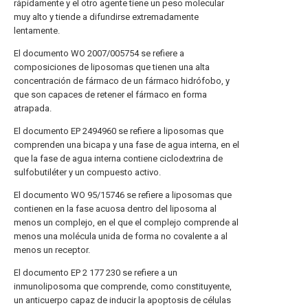
rápidamente y el otro agente tiene un peso molecular
muy alto y tiende a difundirse extremadamente
lentamente.
El documento WO 2007/005754 se refiere a
composiciones de liposomas que tienen una alta
concentración de fármaco de un fármaco hidrófobo, y
que son capaces de retener el fármaco en forma
atrapada.
El documento EP 2494960 se refiere a liposomas que
comprenden una bicapa y una fase de agua interna, en el
que la fase de agua interna contiene ciclodextrina de
sulfobutiléter y un compuesto activo.
El documento WO 95/15746 se refiere a liposomas que
contienen en la fase acuosa dentro del liposoma al
menos un complejo, en el que el complejo comprende al
menos una molécula unida de forma no covalente a al
menos un receptor.
El documento EP 2 177 230 se refiere a un
inmunoliposoma que comprende, como constituyente,
un anticuerpo capaz de inducir la apoptosis de células