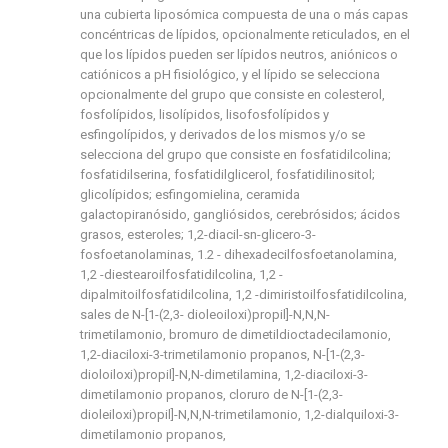
una cubierta liposómica compuesta de una o más capas
concéntricas de lípidos, opcionalmente reticulados, en el
que los lípidos pueden ser lípidos neutros, aniónicos o
catiónicos a pH fisiológico, y el lípido se selecciona
opcionalmente del grupo que consiste en colesterol,
fosfolípidos, lisolípidos, lisofosfolípidos y
esfingolípidos, y derivados de los mismos y/o se
selecciona del grupo que consiste en fosfatidilcolina;
fosfatidilserina, fosfatidilglicerol, fosfatidilinositol;
glicolípidos; esfingomielina, ceramida
galactopiranósido, gangliósidos, cerebrósidos; ácidos
grasos, esteroles; 1,2-diacil-sn-glicero-3-
fosfoetanolaminas, 1.2 - dihexadecilfosfoetanolamina,
1,2 -diestearoilfosfatidilcolina, 1,2 -
dipalmitoilfosfatidilcolina, 1,2 -dimiristoilfosfatidilcolina,
sales de N-[1-(2,3- dioleoiloxi)propil]-N,N,N-
trimetilamonio, bromuro de dimetildioctadecilamonio,
1,2-diaciloxi-3-trimetilamonio propanos, N-[1-(2,3-
dioloiloxi)propil]-N,N-dimetilamina, 1,2-diaciloxi-3-
dimetilamonio propanos, cloruro de N-[1-(2,3-
dioleiloxi)propil]-N,N,N-trimetilamonio, 1,2-dialquiloxi-3-
dimetilamonio propanos,