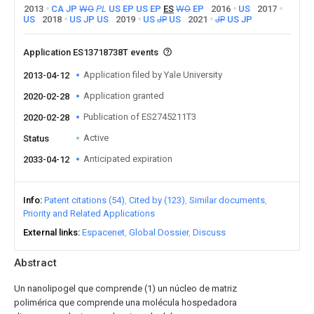
2013
CA
JP
WO
PL
US
EP
US
EP
ES
WO
EP
2016
US
2017
US
2018
US
JP
US
2019
US
JP
US
2021
JP
US
JP
Application ES13718738T events
Application filed by Yale University
2013-04-12
Application granted
2020-02-28
Publication of ES2745211T3
2020-02-28
Active
Status
Anticipated expiration
2033-04-12
Info
Patent citations (54)
Cited by (123)
Similar documents
Priority and Related Applications
External links
Espacenet
Global Dossier
Discuss
Abstract
Un nanolipogel que comprende (1) un núcleo de matriz
polimérica que comprende una molécula hospedadora