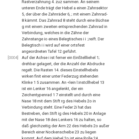
Rastverzahnung 4. zuz sammen. An seinem
unteren Ende trägt der Hebel a einen Zahnsektor
5, der über die Zahnräder 6, ; mit einem Zahnrad-
8 kämmt. Das Zahnrad 8 steht durch eine Büchse
g mit einem zweiten entsprechenden Zahnrad in
Verbindung, welches in die Zähne der
Zahnstange io eines Belegtisches i i :;reift. Der
Belegtisch i i wird auf einer ortsfest
angeordneten Tafel 12 geführt.
[0004]
Auf der Achse i ist ferner ein Einßtellliehel 1;
drehbar gelagert, der die Anzahl der Abdrucke
regelt. Die Rasten 14. dieses Einstellhebels
wirken finit einer unter Federzug stehenden
Klinke 1 5 zusammen. An <lein l:instcllhebel 13
ist ein Lenker 16 angelenkt, der ein
Zeichentypenrad 1 7 einstellt und durch eine
Nase 18 mit dem Stift rg des Hebels 2o in
Verbindung steht. Eine Feder 2i hat das
Bestreben, den Stift ig des Hebels 20 in Anlage
mit der Nase 18 des Lenkers 16 zu halten, so
daß gleichzeitig der Arm 22 des Hebels 2o außer
Bereich einer Nockenscheibe 23 zu liegen
kommt. Auf dem Hebel 2o ist eine Rolle 24.