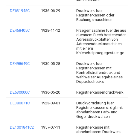
DE631945C
1936-06-29
Druckwerk fuer
Registrierkassen oder
Buchungsmaschinen
DE468405C
1928-11-12
Praegemaschine fuer die aus
duennem Blech bestehenden
Adressdruckplatten von
Adressendruckmaschinen
mit einem
Kniehebelpraegegestaenge
DE498649C
1930-05-28
Druckwerk fuer
Registrierkassen mit
Kontrollstreifendruck und
wahlweiser Ausgabe eines
Doppelschecks
DE630000C
1936-05-20
Registrierkassendruckwerk
DE380071C
1923-09-01
Druckvorrichtung fuer
Registrierkassen u. dgl. mit
abnehmbaren Farb- und
Gegendruckwalzen
DE1001841C2
1957-07-11
Registrierkasse mit
abnehmbarem Druckwerk