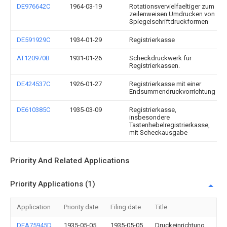
DE976642C
1964-03-19
Rotationsvervielfaeltiger zum
zeilenweisen Umdrucken von
Spiegelschriftdruckformen
DE591929C
1934-01-29
Registrierkasse
AT120970B
1931-01-26
Scheckdruckwerk für
Registrierkassen.
DE424537C
1926-01-27
Registrierkasse mit einer
Endsummendruckvorrichtung
DE610385C
1935-03-09
Registrierkasse,
insbesondere
Tastenhebelregistrierkasse,
mit Scheckausgabe
Priority And Related Applications
Priority Applications (1)
Application
Priority date
Filing date
Title
DEA75945D
1935-05-05
1935-05-05
Druckeinrichtung