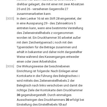
drehbar gelagert, die mit einer mit zwei Absätzen
25 und 26 - versehenen Gegenrolle 27
zusammenarbeiten kann.
[0005]
In dem Lenker 16 ist ein Stift 28 eingenietet, der
in eine Aussparung 29 - des Zahnsektors 5
eintreten kann, wenn eine bestimmte Verstellung
des Zeileneinstellhebels z vorgenommen
worden ist. Ein Druckhammer 30 arbeitet außer
mit dem Zeichentypenrad i; noch mit den
Typenrädern für die Beträge zusammen und
erhält in bekannter und daher nicht dargestellter
Weise während des Kassenganges entweder
einen oder zwei Arbeitshübe.
[0006]
Die Wirkungsweise der beschriebenen
Einrichtung ist folgende: Nach Einlegen einer
Kontokarte in die Führung des Belegtisches i i
wird mittels des Zeileneinstellhebels 2 der
Belegtisch nach links verschoben und damit die
richtige Zeile der Kontokarte dem Druckhammer
30
gegenübergestellt. Durch einmaliges
Ausschwingen des Druckhammers
30
erfolgt bei
Einstellung des Einstellhebels
13
auf