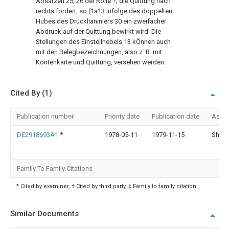
Absätzen 25, 26 der Rolle ?; die Quittung nach
rechts fördert, so (1a13 infolge des doppelten
Hubes des Drucklianiniers 30 ein zweifacher
Abdruck auf der Quittung bewirkt wird. Die
Stellungen des Einstellhebels 13 kÖnnen auch
mit den Belegbezeichnungen, also z. B. mit
Kontenkarte und Quittung, versehen werden.
Cited By (1)
Publication number
Priority date
Publication date
Assi
DE2918693A1
*
1978-05-11
1979-11-15
Sharp
Family To Family Citations
* Cited by examiner, † Cited by third party, ‡ Family to family citation
Similar Documents