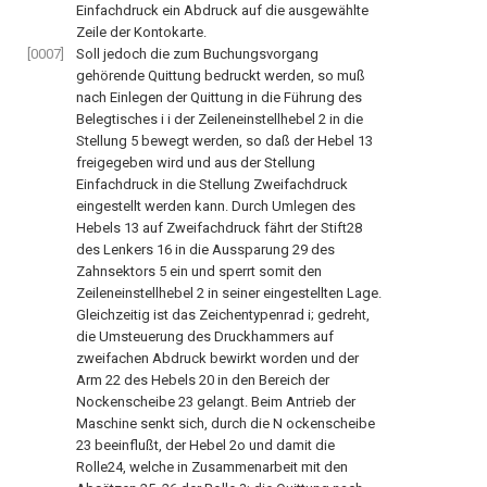
Einfachdruck ein Abdruck auf die ausgewählte
Zeile der Kontokarte.
[0007]
Soll jedoch die zum Buchungsvorgang
gehörende Quittung bedruckt werden, so muß
nach Einlegen der Quittung in die Führung des
Belegtisches i i der Zeileneinstellhebel 2 in die
Stellung 5 bewegt werden, so daß der Hebel 13
freigegeben wird und aus der Stellung
Einfachdruck in die Stellung Zweifachdruck
eingestellt werden kann. Durch Umlegen des
Hebels 13 auf Zweifachdruck fährt der Stift28
des Lenkers 16 in die Aussparung 29 des
Zahnsektors 5 ein und sperrt somit den
Zeileneinstellhebel 2 in seiner eingestellten Lage.
Gleichzeitig ist das Zeichentypenrad i; gedreht,
die Umsteuerung des Druckhammers auf
zweifachen Abdruck bewirkt worden und der
Arm 22 des Hebels 20 in den Bereich der
Nockenscheibe 23 gelangt. Beim Antrieb der
Maschine senkt sich, durch die N ockenscheibe
23 beeinflußt, der Hebel 2o und damit die
Rolle24, welche in Zusammenarbeit mit den