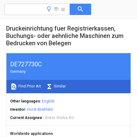
Druckeinrichtung fuer Registrierkassen,
Buchungs- oder aehnliche Maschinen zum
Bedrucken von Belegen
DE727730C
Germany
Find Prior Art
Similar
Other languages
English
Inventor
Horst Breitfeld
Current Assignee
Anker Werke AG
Worldwide applications