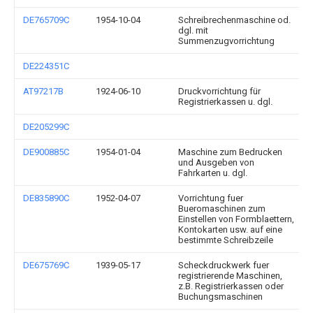
DE765709C
1954-10-04
Schreibrechenmaschine od.
dgl. mit
Summenzugvorrichtung
DE224351C
AT97217B
1924-06-10
Druckvorrichtung für
Registrierkassen u. dgl.
DE205299C
DE900885C
1954-01-04
Maschine zum Bedrucken
und Ausgeben von
Fahrkarten u. dgl.
DE835890C
1952-04-07
Vorrichtung fuer
Bueromaschinen zum
Einstellen von Formblaettern,
Kontokarten usw. auf eine
bestimmte Schreibzeile
DE675769C
1939-05-17
Scheckdruckwerk fuer
registrierende Maschinen,
z.B. Registrierkassen oder
Buchungsmaschinen