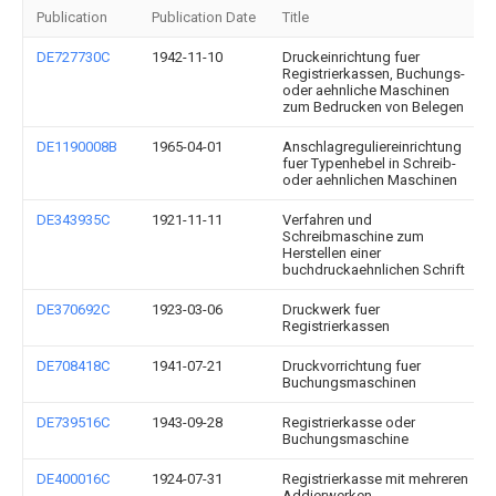
Publication
Publication Date
Title
DE727730C
1942-11-10
Druckeinrichtung fuer
Registrierkassen, Buchungs-
oder aehnliche Maschinen
zum Bedrucken von Belegen
DE1190008B
1965-04-01
Anschlagreguliereinrichtung
fuer Typenhebel in Schreib-
oder aehnlichen Maschinen
DE343935C
1921-11-11
Verfahren und
Schreibmaschine zum
Herstellen einer
buchdruckaehnlichen Schrift
DE370692C
1923-03-06
Druckwerk fuer
Registrierkassen
DE708418C
1941-07-21
Druckvorrichtung fuer
Buchungsmaschinen
DE739516C
1943-09-28
Registrierkasse oder
Buchungsmaschine
DE400016C
1924-07-31
Registrierkasse mit mehreren
Addierwerken