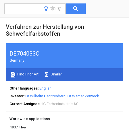
Verfahren zur Herstellung von
Schwefelfarbstoffen
DE704033C
Germany
Find Prior Art
Similar
Other languages
English
Inventor
Dr Wilhelm Hechtenberg
Dr Werner Zerweck
Current Assignee
IG Farbenindustrie AG
Worldwide applications
1937
DE