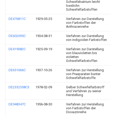
Schwefelnatrium leicht
loeslichn
Schwefelfarbstoffen
DE476811C
1929-05-25
Verfahren zur Darstellung
von Farbstoffen der
Anthracenreihe
DE602095C
1934-08-31
Verfahren zur Darstellung
von indigoiden Farbstoffen
DE419082C
1925-09-19
Verfahren zur Darstellung
von blauvioletten bis
violetten
Schwefelfarbstoffen
DE651666C
1937-10-26
Verfahren zur Herstellung
von Praeparaten bunter
Schwefelfarbstoffe
DE2332558C3
1978-02-09
Gelber Schwefelfarbstoff
und Verfahren zu seiner
Herstellung
DE948347C
1956-08-30
Verfahren zur Herstellung
von Farbstoffen der
Dioxazinreihe