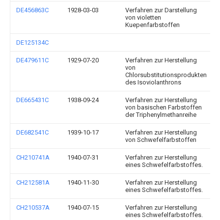
DE456863C
1928-03-03
Verfahren zur Darstellung
von violetten
Kuepenfarbstoffen
DE125134C
DE479611C
1929-07-20
Verfahren zur Herstellung
von
Chlorsubstitutionsprodukten
des Isoviolanthrons
DE665431C
1938-09-24
Verfahren zur Herstellung
von basischen Farbstoffen
der Triphenylmethanreihe
DE682541C
1939-10-17
Verfahren zur Herstellung
von Schwefelfarbstoffen
CH210741A
1940-07-31
Verfahren zur Herstellung
eines Schwefelfarbstoffes.
CH212581A
1940-11-30
Verfahren zur Herstellung
eines Schwefelfarbstoffes.
CH210537A
1940-07-15
Verfahren zur Herstellung
eines Schwefelfarbstoffes.