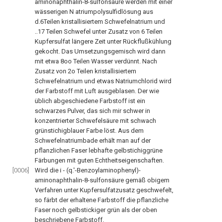
aminonaphthalin-8-sulfonsäure werden mit einer
wässerigen N atriumpolysulfidlösung aus
d.6Teilen kristallisiertem Schwefelnatrium und
..17 Teilen Schwefel unter Zusatz von 6 Teilen
Kupfersulfat längere Zeit unter Rückflußkühlung
gekocht. Das Umsetzungsgemisch wird dann
mit etwa 8oo Teilen Wasser verdünnt. Nach
Zusatz von 2o Teilen kristallisiertem
Schwefelnatrium und etwas Natriumchlorid wird
der Farbstoff mit Luft ausgeblasen. Der wie
üblich abgeschiedene Farbstoff ist ein
schwarzes Pulver, das sich mir schwer in
konzentrierter Schwefelsäure mit schwach
grünstichigblauer Farbe löst. Aus dem
Schwefelnatriumbade erhält man auf der
pflanzlichen Faser lebhafte gelbstichiggrüne
Färbungen mit guten Echtheitseigenschaften.
[0006]
Wird die i - (q.'-Benzoylaminophenyl)-
aminonaphthalin-8-sulfonsäure gemäß obigem
Verfahren unter Kupfersulfatzusatz geschwefelt,
so färbt der erhaltene Farbstoff die pflanzliche
Faser noch gelbstickiger grün als der oben
beschriebene Farbstoff.