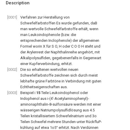
Description
[0001]
Verfahren zur Herstellung von
Schwefelfarbstoffen Es wurde gefunden, daB
man wertvolle Schwefelfarbstoffe erhält, wenn
man Leukoindophenole (bzw. die
entsprechenden Inclophenole) der allgemeinen
Formel
worin X für S O, H oder C O O H steht und
der Arylenrest der Naphthalinreihe angehört, mit
Alkalipolysulfiden, gegebenenfalls in Gegenwart
einer Kupferverbindung, erhitzt.
[0002]
Die so erhaltenen wertvollen neuen
Schwefelfarbstoffe zeichnen sich durch meist
lebhafte grüne Farbtöne in Verbindung mit guten
Echtheitseigenschaften aus.
[0003]
Beispiel i
15
Teile Leukoindophenol oder
Indophenol aus i-(4'-Acetylaminophenyl)-
aminonaphthalin-8-sulfonsäure werden mit einer
wässerigen Natriumpolysulfidlösung aus 4.5
Teilen kristallisiertem Schwefelnatrium und 3o
Teilen Schwefel mehrere Stunden unter RückfluP-
kühlung auf etwa 1o5° erhitzt. Nach Verdünnen