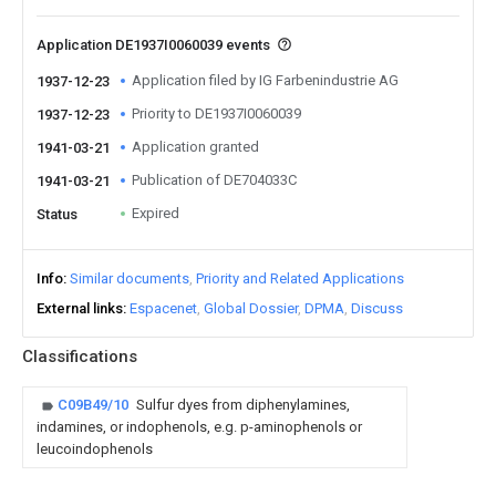
Application DE1937I0060039 events
Application filed by IG Farbenindustrie AG
1937-12-23
Priority to DE1937I0060039
1937-12-23
Application granted
1941-03-21
Publication of DE704033C
1941-03-21
Expired
Status
Info
Similar documents
Priority and Related Applications
External links
Espacenet
Global Dossier
DPMA
Discuss
Classifications
C09B49/10
Sulfur dyes from diphenylamines,
indamines, or indophenols, e.g. p-aminophenols or
leucoindophenols