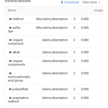
machine-extracted
Download
Filter table
Name
Image
method
title,claims,description
5
0.000
sulfur
title,claims,description
5
0.000
dye
Copper
claims,description
2
0.000
compound
alkali
claims,description
2
0.000
copper
claims,description
2
0.000
compounds
claims,description
2
0.000
monocarboxylic
acid group
polysulfide
claims,description
2
0.000
preparation
claims,description
2
0.000
method