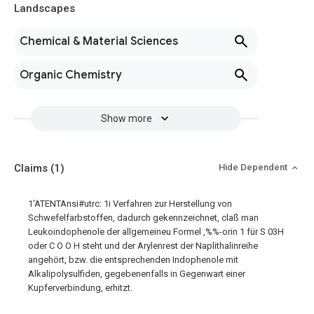
Landscapes
Chemical & Material Sciences
Organic Chemistry
Show more
Claims
(1)
Hide Dependent
1'ATENTAnsi#utrc: 1i Verfahren zur Herstellung von
Schwefelfarbstoffen, dadurch gekennzeichnet, claß man
Leukoindophenole der allgemeineu Formel
,%%-orin 1 für S 03H
oder C O O H steht und der Arylenrest der Naplithalinreihe
angehört, bzw. die entsprechenden Indophenole mit
Alkalipolysulfiden, gegebenenfalls in Gegenwart einer
Kupferverbindung, erhitzt.