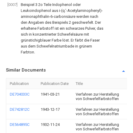
[0007]
Beispiel 3 2o Teile Indophenol oder
Leukoindophenol aus i-(q.'-Acetylaminophenyl)-
aminonaphthalin-6-carbonsäure werden nach
den Angaben des Beispiels 2 geschwefelt. Der
erhaltene Farbstoff ist ein schwarzes Pulver, das
sich in konzentrierter Schwefelsäure mit
grünstichigblauer Farbe löst. Er färbt die Faser
aus dem Schwefelnatriumbade in grünem
Farbton.
Similar Documents
Publication
Publication Date
Title
DE704033C
1941-03-21
Verfahren zur Herstellung
von Schwefelfarbstoffen
DE742812C
1943-12-17
Verfahren zur Herstellung
von Schwefelfarbstoffen
DE564895C
1932-11-24
Verfahren zur Herstellung
von Schwefelfarbstoffen