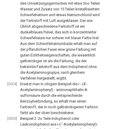
des Umsetzungsgemisches mit etwa 3oo Teilen
Wasser und Zusatz von 15 Teilen kristallisiertem
Schwefelnatrium und etwas Natriumchlorid wird
der Farbstoff mit Luft ausgeblasen. Der wie
Üblich abgeschiedene Farbstoff ist ein
dunkelblaues Pulver, das sich in konzentrierter
Schwefelsäure nur schwer mit blauer Farbe löst.
Aus dem Schwefelnatriumbade erhält man auf
der pflanzlichen Faser eine grüne Färbung mit
guten Echtheitseigenschaften, die wesentlich
gelbstickiger ist als die Färbung, die der
bekannte Farbstoff aus dem Indophenol ohne
die Acetylaminogruppe, nach gleichem
Verfahren hergestellt, ergibt.
[0004]
Ersetzt man in obigem Beispiel die i - (4'-
Acetylaminophenyl) - aniinonaphthalin-8-
sulfonsäure durch die entsprechende
Benzoylverbindung, so erhält man einen
Farbstoff, der in noch gelbstickigerem Farbton
färbt als der oben beschriebene.
[0005]
Beispiel 2 :2o Teile Indophenol oder
Leukoindophenol aus i-(-'-Acetylaminophenyl)-