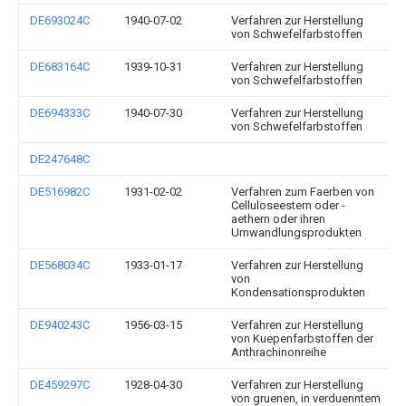
DE693024C
1940-07-02
Verfahren zur Herstellung
von Schwefelfarbstoffen
DE683164C
1939-10-31
Verfahren zur Herstellung
von Schwefelfarbstoffen
DE694333C
1940-07-30
Verfahren zur Herstellung
von Schwefelfarbstoffen
DE247648C
DE516982C
1931-02-02
Verfahren zum Faerben von
Celluloseestern oder -
aethern oder ihren
Umwandlungsprodukten
DE568034C
1933-01-17
Verfahren zur Herstellung
von
Kondensationsprodukten
DE940243C
1956-03-15
Verfahren zur Herstellung
von Kuepenfarbstoffen der
Anthrachinonreihe
DE459297C
1928-04-30
Verfahren zur Herstellung
von gruenen, in verduenntem