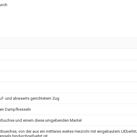
urch
uf- und abwaerts gerichtetem Zug
ren Dampfkesseln
erbuchse und einem diese umgebenden Mantel
buechse, von der aus ein mittleres weites Heizrohr mit eingebautem UEberhi
ssels hindurchgefuehrt ist