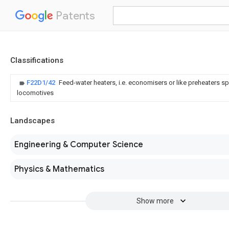
Patents
Classifications
F22D1/42
Feed-water heaters, i.e. economisers or like preheaters sp
locomotives
Landscapes
Engineering & Computer Science
Physics & Mathematics
Show more