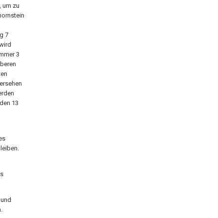
, um zu
hornstein
g 7
wird
ammer 3
oberen
ten
versehen
erden
oden 13
es
leiben.
as
, und
.