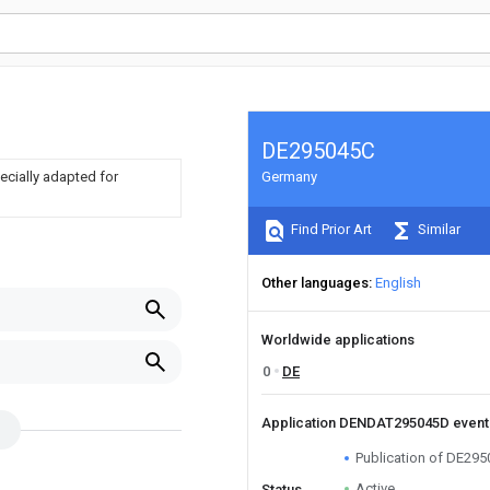
DE295045C
ecially adapted for
Germany
Find Prior Art
Similar
Other languages
English
Worldwide applications
0
DE
Application DENDAT295045D even
Publication of DE29
Active
Status