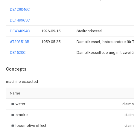
DE129046C
DE149965C
DE434094C
1926-09-15
Steilrohrkessel
AT203513B
1959-05-25
Dampfkessel, insbesondere für 
DE1520C
Dampfkesselfeuerung mit zwei ü
Concepts
machine-extracted
Name
water
claims
smoke
claim
locomotive effect
claim