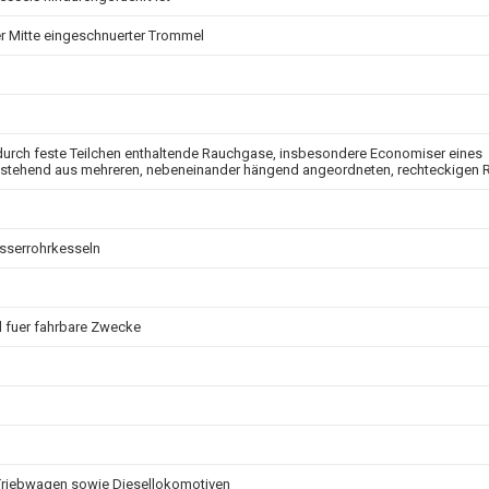
er Mitte eingeschnuerter Trommel
urch feste Teilchen enthaltende Rauchgase, insbesondere Economiser eines
estehend aus mehreren, nebeneinander hängend angeordneten, rechteckigen R
sserrohrkesseln
 fuer fahrbare Zwecke
Triebwagen sowie Diesellokomotiven