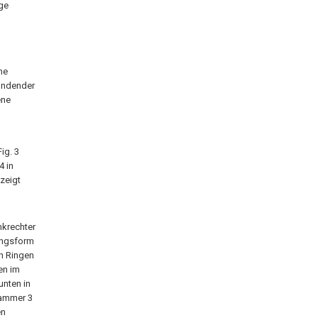
ge
ne
ündender
ene
ig. 3
4 in
zeigt
nkrechter
rungsform
n Ringen
en im
unten in
Kammer 3
en