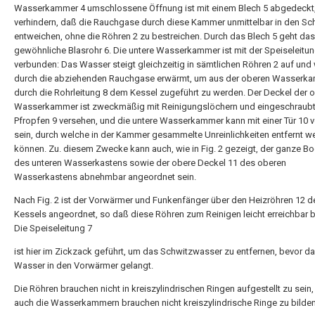
Wasserkammer 4 umschlossene Öffnung ist mit einem Blech 5 abgedeckt
verhindern, daß die Rauchgase durch diese Kammer unmittelbar in den Sc
entweichen, ohne die Röhren 2 zu bestreichen. Durch das Blech 5 geht das
gewöhnliche Blasrohr 6. Die untere Wasserkammer ist mit der Speiseleitun
verbunden: Das Wasser steigt gleichzeitig in sämtlichen Röhren 2 auf und 
durch die abziehenden Rauchgase erwärmt, um aus der oberen Wasserk
durch die Rohrleitung 8 dem Kessel zugeführt zu werden. Der Deckel der 
Wasserkammer ist zweckmäßig mit Reinigungslöchern und eingeschraub
Pfropfen 9 versehen, und die untere Wasserkammer kann mit einer Tür 10 
sein, durch welche in der Kammer gesammelte Unreinlichkeiten entfernt w
können. Zu. diesem Zwecke kann auch, wie in Fig. 2 gezeigt, der ganze B
des unteren Wasserkastens sowie der obere Deckel 11 des oberen
Wasserkastens abnehmbar angeordnet sein.
Nach Fig. 2 ist der Vorwärmer und Funkenfänger über den Heizröhren 12 d
Kessels angeordnet, so daß diese Röhren zum Reinigen leicht erreichbar b
Die Speiseleitung 7
ist hier im Zickzack geführt, um das Schwitzwasser zu entfernen, bevor d
Wasser in den Vorwärmer gelangt.
Die Röhren brauchen nicht in kreiszylindrischen Ringen aufgestellt zu sein
auch die Wasserkammern brauchen nicht kreiszylindrische Ringe zu bilden