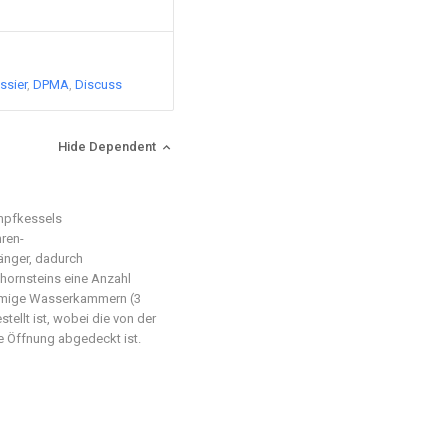
ssier
DPMA
Discuss
Hide Dependent
mpfkessels
ren-
nger, dadurch
hornsteins eine Anzahl
örmige Wasserkammern (3
ellt ist, wobei die von der
Öffnung abgedeckt ist.