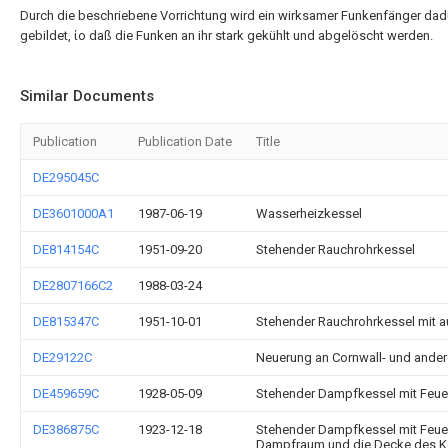
Durch die beschriebene Vorrichtung wird ein wirksamer Funkenfänger dad
gebildet, ίο daß die Funken an ihr stark gekühlt und abgelöscht werden.
Similar Documents
Publication
Publication Date
Title
DE295045C
DE3601000A1
1987-06-19
Wasserheizkessel
DE814154C
1951-09-20
Stehender Rauchrohrkessel
DE2807166C2
1988-03-24
DE815347C
1951-10-01
Stehender Rauchrohrkessel mit a
DE29122C
Neuerung an Cornwall- und ande
DE459659C
1928-05-09
Stehender Dampfkessel mit Feu
DE386875C
1923-12-18
Stehender Dampfkessel mit Feuer
Dampfraum und die Decke des Ke