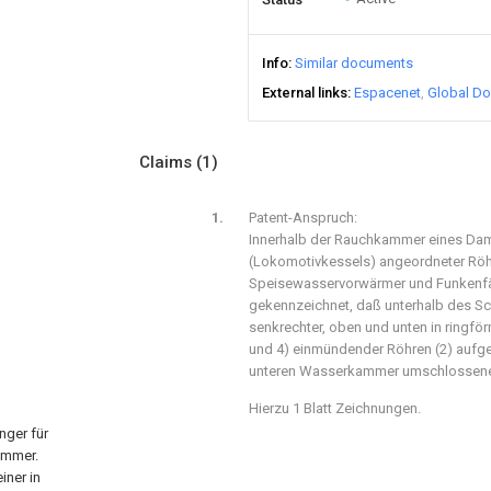
Info
Similar documents
External links
Espacenet
Global Do
Claims
(1)
Patent-Anspruch:
Innerhalb der Rauchkammer eines Da
(Lokomotivkessels) angeordneter Röh
Speisewasservorwärmer und Funkenfä
gekennzeichnet, daß unterhalb des Sc
senkrechter, oben und unten in ringf
und 4) einmündender Röhren (2) aufgest
unteren Wasserkammer umschlossene 
Hierzu 1 Blatt Zeichnungen.
nger für
ammer.
iner in