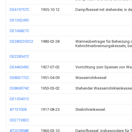
DE619757C
1935-10-12
Dampfkessel mit stehender, in d
DE105249C
DE106827C
DE2802353C2
1980-02-28
Wärmeübertrager für Beheizung d
Kehrichtverbrennungskessels, b
DE228547C
DE446549C
1927-07-02
Vorrichtung zum Speisen von Wa
DE803772C
1951-04-09
Wasserrohrkessel
DE869074C
1953-03-02
Stehender Wasserrohrkleinkessel
DE155401C
AT73702B
1917-08-25
Steilröhrenkessel.
DE271382C
AT207858B
1960-03-10
Dampfkessel, insbesondere für 