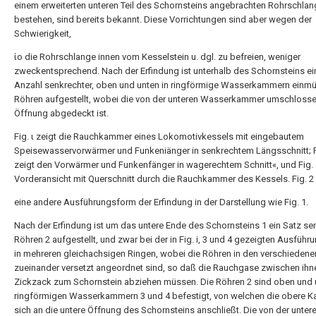
einem erweiterten unteren Teil des Schornsteins angebrachten Rohrschlan
bestehen, sind bereits bekannt. Diese Vorrichtungen sind aber wegen der
Schwierigkeit,
ίο die Rohrschlange innen vom Kesselstein u. dgl. zu befreien, weniger
zweckentsprechend. Nach der Erfindung ist unterhalb des Schornsteins ei
Anzahl senkrechter, oben und unten in ringförmige Wasserkammern einm
Röhren aufgestellt, wobei die von der unteren Wasserkammer umschloss
Öffnung abgedeckt ist.
Fig. ι zeigt die Rauchkammer eines Lokomotivkessels mit eingebautem
Speisewasservorwärmer und Funkeniänger in senkrechtem Längsschnitt; F
zeigt den Vorwärmer und Funkenfänger in wagerechtem Schnitt«, und Fig. 
Vorderansicht mit Querschnitt durch die Rauchkammer des Kessels. Fig. 2 
eine andere Ausführungsform der Erfindung in der Darstellung wie Fig. 1.
Nach der Erfindung ist um das untere Ende des Schornsteins 1 ein Satz se
Röhren 2 aufgestellt, und zwar bei der in Fig. i, 3 und 4 gezeigten Ausfüh
in mehreren gleichachsigen Ringen, wobei die Röhren in den verschiedene
zueinander versetzt angeordnet sind, so daß die Rauchgase zwischen ihn
Zickzack zum Schornstein abziehen müssen. Die Röhren 2 sind oben und 
ringförmigen Wasserkammern 3 und 4 befestigt, von welchen die obere 
sich an die untere Öffnung des Schornsteins anschließt. Die von der unter