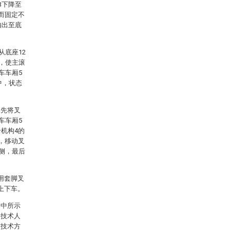
3下降至
而固定不
抽出至底
从底座12
降，使主滚
车车厢5
中，状态
：先将叉
车车厢5
机构4的
，移动叉
一侧，最后
用套脚叉
上下车。
图中所示
通技术人
该技术方