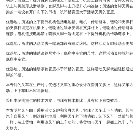
动副；所述上下提升机构安装在叉车基座上，机架上设有滑轨，套脚叉脚
轨上与机架形成滑动副，套脚叉脚与上升提升机构连接；所述的套脚叉脚
架的一端设有开口向下的凹槽，该凹槽宽度大于活动叉脚的宽度。
优选地，所述的上下提升机构包括电池箱、电机，传动链条、链轮和支撑
的支撑杆固定在机架上，链轮通过轴承安装在支撑杆上，链轮通过传动链
连接，电机连接电池箱；套脚叉脚一端固定在上下提升机构的传动链条上
优选地，所述的活动叉脚一端底部设有辅助滚轮。这样活动叉脚移动会更
优选地，所述的辅助滚轮尺寸小于底座中空管的尺寸。这样活动叉脚就能
底座中空管。
优选地，所述的辅助滚轮宽度小于凹槽的宽度。这样活动叉脚就能轻松通
脚的凹槽。
本专利的叉车在生产时，优选将叉车的重心设计在套脚叉脚上，这样叉车
动，上下车时不容易侧翻。
采用本发明提供的技术方案，与现有技术相比，具有如下有益效果：
本发明的叉车由于采用活动叉脚和套脚叉脚，实现了叉车上下车功能。其
汽车自带叉车，到达目的地后，利用叉车的下地功能，卸下叉车，然后与
一样，装上货物，利用该叉车的上车功能，将货物与叉车一起搬上汽车，
力物力。