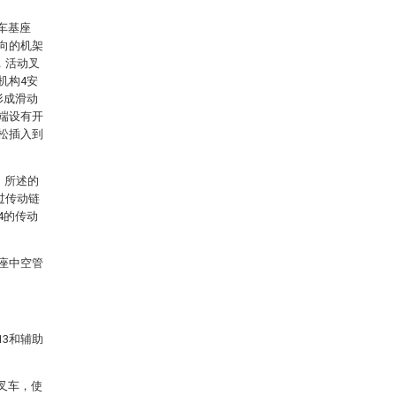
车基座
方向的机架
，活动叉
机构4安
形成滑动
一端设有开
轻松插入到
；所述的
过传动链
4的传动
底座中空管
13和辅助
叉车，使