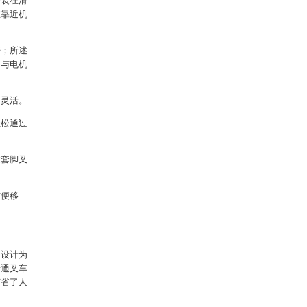
安装在滑
在靠近机
杆；所述
条与电机
。
加灵活。
轻松通过
过套脚叉
方便移
可设计为
普通叉车
节省了人