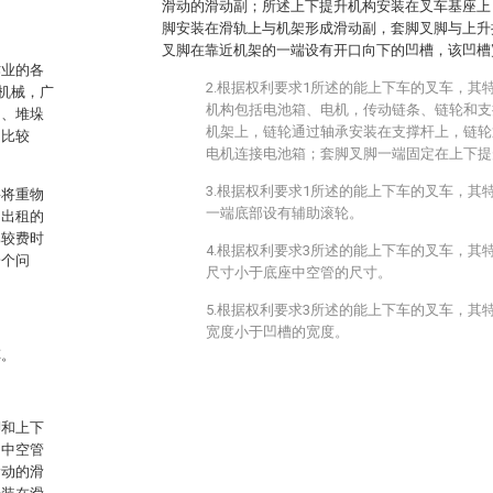
滑动的滑动副；所述上下提升机构安装在叉车基座上
脚安装在滑轨上与机架形成滑动副，套脚叉脚与上升
叉脚在靠近机架的一端设有开口向下的凹槽，该凹槽
作业的各
2.根据权利要求1所述的能上下车的叉车，其
运机械，广
机构包括电池箱、电机，传动链条、链轮和支
卸、堆垛
机架上，链轮通过轴承安装在支撑杆上，链轮
常比较
电机连接电池箱；套脚叉脚一端固定在上下提
3.根据权利要求1所述的能上下车的叉车，其
要将重物
一端底部设有辅助滚轮。
叫出租的
比较费时
4.根据权利要求3所述的能上下车的叉车，其
一个问
尺寸小于底座中空管的尺寸。
5.根据权利要求3所述的能上下车的叉车，其
宽度小于凹槽的宽度。
车。
脚和上下
为中空管
滑动的滑