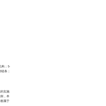
构；5-
传动链条；
述的实施
施例，本
，都属于