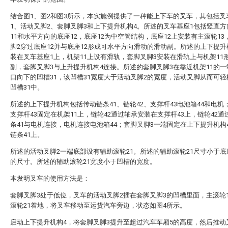
结合图1、图2和图3所示，本实施例提供了一种能上下车的叉车，其包括叉
1、活动叉脚2、套脚叉脚3和上下提升机构4。所述的叉车基座1包括竖直
11和水平方向的底座12，底座12为中空管结构，底座12上安装有主滚轮13
脚2穿过底座12并与底座12形成可水平方向滑动的滑动副。所述的上下提升
装在叉车基座1上，机架11上设有滑轨，套脚叉脚3安装在滑轨上与机架11
副，套脚叉脚3与上升提升机构4连接。所述的套脚叉脚3在靠近机架11的
口向下的凹槽31，该凹槽31宽度大于活动叉脚2的宽度，活动叉脚从而可
凹槽31中。
所述的上下提升机构包括传动链条41、链轮42、支撑杆43电池箱44和电机
支撑杆43固定在机架11上，链轮42通过轴承安装在支撑杆43上，链轮42通
条41与电机连接，电机连接电池箱44；套脚叉脚3一端固定在上下提升机构
链条41上。
所述的活动叉脚2一端底部设有辅助滚轮21。所述的辅助滚轮21尺寸小于
的尺寸。所述的辅助滚轮21宽度小于凹槽的宽度。
本发明叉车的使用方法是：
套脚叉脚3处于低位，叉车的活动叉脚2插在套脚叉脚3的凹槽里面，主滚轮
滚轮21着地，将叉车移动至运货汽车旁边，状态如图4所示。
启动上下提升机构4，将套脚叉脚3提升至超过汽车车厢5的高度，然后推动