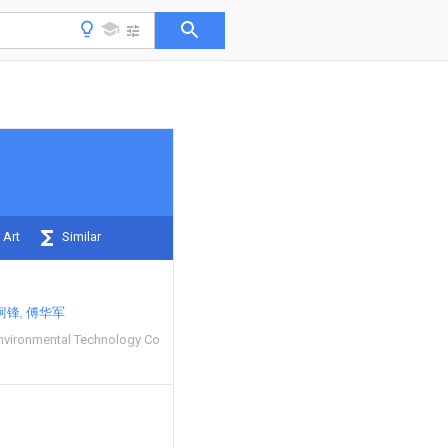
 Art
Similar
柯锋
傅华军
Environmental Technology Co