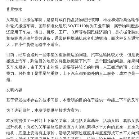
背景技术
叉车是工业搬运车辆，是指对成件托盘货物进行装卸、堆垛和短距离运输
种轮式搬运车辆。国际标准化组织ISO/TC110称为工业车辆，属于物料搬
泛应用于车站、港口、机场、工厂、仓库等各国民经济部门，是机械化装
和短距离运输的高效设备，通常使用燃油机或者电池驱动，而这种叉车通
大，在小件货物运输中不适应。
目前，经常会遇到一些零星的重物搬运的问题。汽车运输比较方便，但是
搬运上汽车，到达目的地后的将重物搬运下汽车，是个困难的问题。如果
叉车来服务，由于叉车走的慢，需要等待较长的时间，人工搬运的话，会
费力。另外由于是零星的重物，上下汽车都要额外的人工服务，成本也是
题。
发明内容
基于背景技术存在的技术问题，本发明的目的在于提供一种能上下车的叉
为了达到目的，本发明提供的技术方案为：
本发明提供了一种能上下车的叉车，其包括叉车基座、活动叉脚、套脚叉
提升机构；所述的叉车基座包括竖直方向的机架和水平方向的底座，底座
结构，底座上安装有主滚轮，活动叉脚穿过底座并与底座形成可水平方向