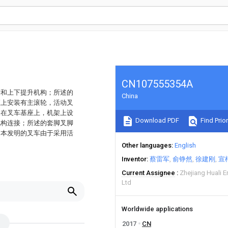
CN107555354A
脚和上下提升机构；所述的
China
座上安装有主滚轮，活动叉
装在叉车基座上，机架上设
Download PDF
Find Prior
机构连接；所述的套脚叉脚
。本发明的叉车由于采用活
Other languages
English
Inventor
蔡雷军
俞铮然
徐建刚
宣
Current Assignee
Zhejiang Huali 
Ltd
Worldwide applications
2017
CN