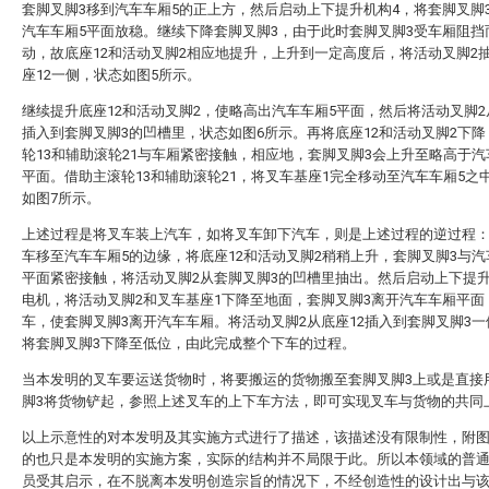
套脚叉脚3移到汽车车厢5的正上方，然后启动上下提升机构4，将套脚叉脚
汽车车厢5平面放稳。继续下降套脚叉脚3，由于此时套脚叉脚3受车厢阻挡
动，故底座12和活动叉脚2相应地提升，上升到一定高度后，将活动叉脚2
座12一侧，状态如图5所示。
继续提升底座12和活动叉脚2，使略高出汽车车厢5平面，然后将活动叉脚2
插入到套脚叉脚3的凹槽里，状态如图6所示。再将底座12和活动叉脚2下
轮13和辅助滚轮21与车厢紧密接触，相应地，套脚叉脚3会上升至略高于汽
平面。借助主滚轮13和辅助滚轮21，将叉车基座1完全移动至汽车车厢5之
如图7所示。
上述过程是将叉车装上汽车，如将叉车卸下汽车，则是上述过程的逆过程
车移至汽车车厢5的边缘，将底座12和活动叉脚2稍稍上升，套脚叉脚3与汽
平面紧密接触，将活动叉脚2从套脚叉脚3的凹槽里抽出。然后启动上下提升
电机，将活动叉脚2和叉车基座1下降至地面，套脚叉脚3离开汽车车厢平面
车，使套脚叉脚3离开汽车车厢。将活动叉脚2从底座12插入到套脚叉脚3
将套脚叉脚3下降至低位，由此完成整个下车的过程。
当本发明的叉车要运送货物时，将要搬运的货物搬至套脚叉脚3上或是直接
脚3将货物铲起，参照上述叉车的上下车方法，即可实现叉车与货物的共同
以上示意性的对本发明及其实施方式进行了描述，该描述没有限制性，附
的也只是本发明的实施方案，实际的结构并不局限于此。所以本领域的普
员受其启示，在不脱离本发明创造宗旨的情况下，不经创造性的设计出与