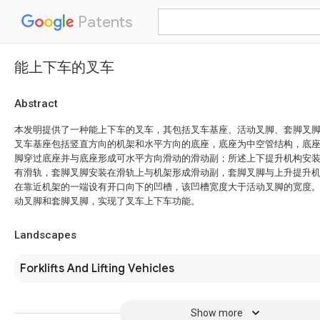
Patents
能上下车的叉车
Abstract
本发明提供了一种能上下车的叉车，其包括叉车基座、活动叉脚、套脚叉
叉车基座包括竖直方向的机架和水平方向的底座，底座为中空管结构，底
脚穿过底座并与底座形成可水平方向滑动的滑动副；所述上下提升机构安
有滑轨，套脚叉脚安装在滑轨上与机架形成滑动副，套脚叉脚与上升提升
在靠近机架的一端设有开口向下的凹槽，该凹槽宽度大于活动叉脚的宽度
动叉脚和套脚叉脚，实现了叉车上下车功能。
Landscapes
Forklifts And Lifting Vehicles
Show more