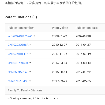
案相似的结构方式及实施例，均应属于本发明的保护范围。
Patent Citations (6)
Publication number
Priority date
Publication date
WO2009092767A1
*
2008-01-22
2009-07-30
CN102030286A
*
2010-12-27
2011-04-27
CN103588141A
*
2013-11-26
2014-02-19
CN103979458A
*
2014-04-14
2014-08-13
CN206035914U
*
2016-08-11
2017-03-22
CN207451540U
*
2017-09-29
2018-06-05
Family To Family Citations
* Cited by examiner, † Cited by third party