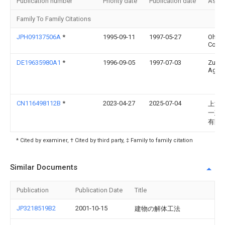
Publication number
Priority date
Publication date
Assi
Family To Family Citations
JPH09137506A
*
1995-09-11
1997-05-27
Ohbay
Corp
DE19635980A1
*
1996-09-05
1997-07-03
Zuebl
Ag
CN116498112B
*
2023-04-27
2025-07-04
上海
一建
有限
* Cited by examiner, † Cited by third party, ‡ Family to family citation
Similar Documents
Publication
Publication Date
Title
JP3218519B2
2001-10-15
建物の解体工法