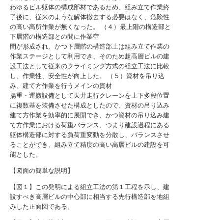
わゆるビル躯体の構成部材であるため、組み立て作業終
了後に、従来のような解体撤去する必要はなく、危険性
の高い高所作業が無くなった。 （４）最上階の構造部と
下層階の構造部との間に作業空
間が形成され、かつ下層階の構造部上は組み立て作業の
作業ステージとして利用でき、そのため超高層ビルの建
設工法として従来のクライミング方式の組立工法に比較
し、作業性、安全性が向上した。 （５）資材を吊り込
み、建て方作業を行うメインの資材
揚重・運搬設備として天井走行クレーンを上下多段位置
に複数基を装備させた構成としたので、資材の吊り込み
建て方作業を効率的に展開でき、かつ資材の吊り込み建
て方作業における荷重バランス、つまり建設過程にある
躯体構造部に対する負荷重変動を分散し、バランスさせ
ることができ、組み立て精度の高い高層ビルの建設を可
能とした。
【図面の簡単な説明】
【図１】この発明による組立工法の第１工程を示し、建
設すべき高層ビルの中心部に相当する先行構造部を地組
みした正面図である。