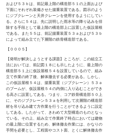
および５３ｂは、前記最上階の構造部５１の上面および
下面にそれぞれ装備させた揚重装置である。図示のよう
にジブクレーンと天井クレーンを使用するようにしてい
る。さらに５４は、先に説明した雨水等の降り込みを排
除する手段として最上階の構造部上に設置した仮設屋根
である。また５５は、前記揚重装置５３ａおよび５３ｂ
によって組み立てた下層階の鉄骨構造部である。
【０００５】
【発明が解決しようとする課題】ところが、この組立工
法においては、前記図１８にも示したように、最上階の
構造部５１上に仮設屋根５４を設置しているので、組み
立て作業の終了後、解体撤去する必要がある。しかし、
この仮設屋根５４は、揚重装置（ジブクレーン）５３ａ
のブームが、仮設屋根５４の内側に入り込むことができ
る高さに設置してある。つまり、コア鉄骨構造部５０上
に、そのジブクレーン５３ａを利用して次層階の構造部
材を吊り込み建て方作業を行うことができるように設定
してある。したがって、きわめて大型構造のものとなっ
ている。その上、組み立て作業終了時点においては建物
の最上階に位置するため、解体撤去作業には、かなりの
手間を必要とし、工程面やコスト面、とくに解体撤去作