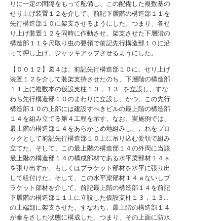
りに一定の間隔をもって配備し、この配備した複数基の
せり上げ装置１２を介して、前記下層階の構造部１１を
先行構造部１０に架支させるようにした。つまり、各せ
り上げ装置１２を同時に作動させ、架支させた下層階の
構造部１１を尺取り虫の要領で前記先行構造部１０に沿
って押し上げ、ジャッキアップさせるようにした。
【００１２】図４は、前記先行構造部１０に、せり上げ
装置１２を介して装架支持させたのち、下層階の構造部
１１上に複数本の仮設支柱１３，１３…を立設し、すな
わち先行構造部１０のまわりに立設し、かつ、この先行
構造部１０の上部には建設すべきビルの最上階の構造部
１４を組み立てる第４工程を示す。なお、実施例では、
最上階の構造部１４をあらかじめ地組みし、これをブロ
ックとして前記先行構造部１０上に吊り込む要領で組み
立てた。そして、この最上階の構造部１４の外周に当該
最上階の構造部１４の構成部材である水平梁部材１４ａ
を張り出すか、もしくはブラケット部材を水平に張り出
して組付けた。そして、この水平梁部材１４ａないしブ
ラケット部材を介して、前記最上階の構造部１４を前記
下層階の構造部１１上に立設した仮設支柱１３，１３…
の上端部に架支させた。すなわち、最上階の構造部１４
が傘をさした状態に構成した。つまり、その上面に防水