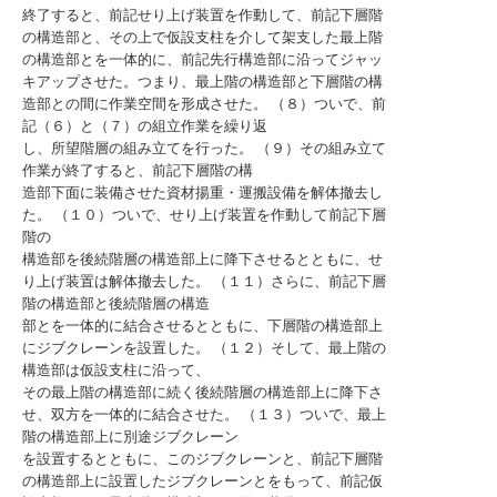
終了すると、前記せり上げ装置を作動して、前記下層階
の構造部と、その上で仮設支柱を介して架支した最上階
の構造部とを一体的に、前記先行構造部に沿ってジャッ
キアップさせた。つまり、最上階の構造部と下層階の構
造部との間に作業空間を形成させた。 （８）ついで、前
記（６）と（７）の組立作業を繰り返
し、所望階層の組み立てを行った。 （９）その組み立て
作業が終了すると、前記下層階の構
造部下面に装備させた資材揚重・運搬設備を解体撤去し
た。 （１０）ついで、せり上げ装置を作動して前記下層
階の
構造部を後続階層の構造部上に降下させるとともに、せ
り上げ装置は解体撤去した。 （１１）さらに、前記下層
階の構造部と後続階層の構造
部とを一体的に結合させるとともに、下層階の構造部上
にジブクレーンを設置した。 （１２）そして、最上階の
構造部は仮設支柱に沿って、
その最上階の構造部に続く後続階層の構造部上に降下さ
せ、双方を一体的に結合させた。 （１３）ついで、最上
階の構造部上に別途ジブクレーン
を設置するとともに、このジブクレーンと、前記下層階
の構造部上に設置したジブクレーンとをもって、前記仮