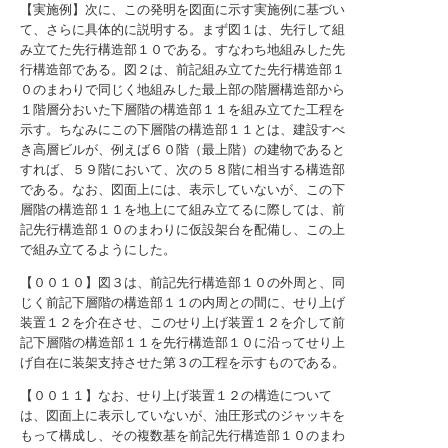
【実施例】次に、この発明を図面に示す実施例に基づい
て、さらに具体的に説明する。まず図１は、先行して組
み立てた先行構造部１０である。すなわち地組みした先
行構造部である。図２は、前記組み立てた先行構造部１
０のまわりで同じく地組みした最上部の階層構造部から
１階層分おいた下層階の構造部１１を組み立てた工程を
示す。ちなみにこの下層階の構造部１１とは、建設すべ
き高層ビルが、例えば６０階（最上階）の建物であると
すれば、５９階において、次の５８階に相当する構造部
である。なお、図面上には、表示していないが、この下
層階の構造部１１を地上にて組み立てるに際しては、前
記先行構造部１０のまわりに仮設架台を配備し、この上
で組み立てるようにした。
【００１０】図３は、前記先行構造部１０の外周と、同
じく前記下層階の構造部１１の内周との間に、せり上げ
装置１２を介在させ、このせり上げ装置１２を介して前
記下層階の構造部１１を先行構造部１０に沿ってせり上
げ自在に装架支持させた第３の工程を示すものである。
【００１１】なお、せり上げ装置１２の構造について
は、図面上に表示していないが、油圧形式のジャッキを
もって構成し、その複数基を前記先行構造部１０のまわ