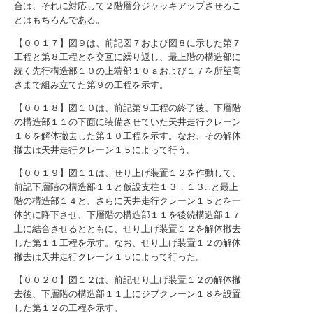
合は、それに対応して２階層分ジャッキアップさせるこ
とはもちろんである。
【００１７】図９は、前記図７および図８に示した第７
工程と第８工程とを交互に繰り返し、最上階の構造部に
続く先行構造部１０の上端部１０ａおよび１７を所望高
さまで組み立てた第９の工程を示す。
【００１８】図１０は、前記第９工程の終了後、下層階
の構造部１１の下面に装備させていた天井走行クレーン
１６を解体撤去した第１０工程を示す。なお、その解体
撤去は天井走行クレーン１５によって行う。
【００１９】図１１は、せり上げ装置１２を作動して、
前記下層階の構造部１１と仮設支柱１３，１３…と最上
階の構造部１４と、さらに天井走行クレーン１５とを一
体的に降下させ、下層階の構造部１１を後続構造部１７
上に結合させるとともに、せり上げ装置１２を解体撤去
した第１１工程を示す。なお、せり上げ装置１２の解体
撤去は天井走行クレーン１５によって行った。
【００２０】図１２は、前記せり上げ装置１２の解体撤
去後、下層階の構造部１１上にジブクレーン１８を設置
した第１２の工程を示す。