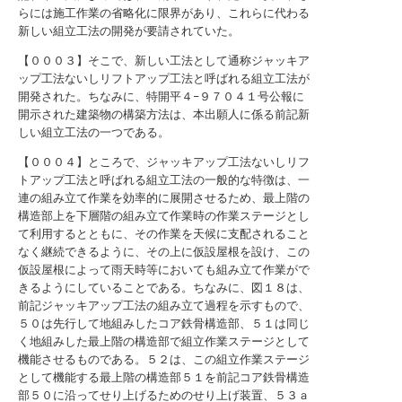
らには施工作業の省略化に限界があり、これらに代わる
新しい組立工法の開発が要請されていた。
【０００３】そこで、新しい工法として通称ジャッキア
ップ工法ないしリフトアップ工法と呼ばれる組立工法が
開発された。ちなみに、特開平４−９７０４１号公報に
開示された建築物の構築方法は、本出願人に係る前記新
しい組立工法の一つである。
【０００４】ところで、ジャッキアップ工法ないしリフ
トアップ工法と呼ばれる組立工法の一般的な特徴は、一
連の組み立て作業を効率的に展開させるため、最上階の
構造部上を下層階の組み立て作業時の作業ステージとし
て利用するとともに、その作業を天候に支配されること
なく継続できるように、その上に仮設屋根を設け、この
仮設屋根によって雨天時等においても組み立て作業がで
きるようにしていることである。ちなみに、図１８は、
前記ジャッキアップ工法の組み立て過程を示すもので、
５０は先行して地組みしたコア鉄骨構造部、５１は同じ
く地組みした最上階の構造部で組立作業ステージとして
機能させるものである。５２は、この組立作業ステージ
として機能する最上階の構造部５１を前記コア鉄骨構造
部５０に沿ってせり上げるためのせり上げ装置、５３ａ