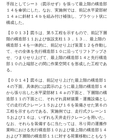
手段としてシート（図示せず）を張って最上階の構造部
１４を傘状にした。なお、実施例では、前記水平梁部材
１４ａに斜材１４ｂを組み付け補強し、ブラケット状に
構成した。
【００１３】図５は、第５工程を示すもので、前記下層
階の構造部１１および仮設支柱１３，１３…、最上階の
構造部１４を一体的に、前記せり上げ装置１２を作動し
て、その全体を先行構造部１０に沿ってリフトアップさ
せ、つまりせり上げて、最上階の構造部１４と先行構造
部１０の上端部との間に作業空間Ｅを形成した工程であ
る。
【００１４】図６は、前記せり上げた最上階の構造部１
４の下面、具体的には図示のように最上階の構造部１４
から張り出した水平梁部材１４ａの下面と、下層階の構
造部１１の下面とに、それぞれ資材揚重・運搬設備とし
ての走行式クレーン１５および１６を装備させた第６の
工程を示すものである。実施例では、走行式クレーン１
５および１６は、いずれも天井走行クレーンを用いた。
なお、それらを装備するに当たっては、吊り荷の運搬作
業時における先行構造部１０および最上階の構造部１４
および下層階の構造部１１に対する荷重移動にともなう