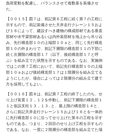
負荷変動を配慮し、バランスさせて複数基を装備させ
た。
【００１５】図７は、前記第６工程に続く第７の工程に
示すもので、前記装備させた天井走行クレーン１５およ
び１６によって、建設すべき建物の構成部材である垂直
部材や水平梁部材あるいは内外装部材を地上から吊り込
み、先行構造部１０の上端部１０ａと、同じく先行構造
部１０の外まわりで、前記下層階の構造部１１の下部に
続く次層階の構造部１７（以下、後続構造部１７と呼
ぶ）を組み立てた状態を示すものである。なお、実施例
ではこの第７工程において、前記先行構造部１０の上端
部１０ａおよび後続構造部１７は１階層分を組み立てる
ようにしたが、場合によっては２階層分の組み立て建て
方を採用してもよい。
【００１６】図８は、前記第７工程の終了したのち、せ
り上げ装置１２，１２を作動し、前記下層階の構造部１
１と仮設支柱１３，１３…と、最上階の構造部１４と、
さらに前記天井走行クレーン１５および１６とを一体的
に先行構造部１０に沿ってせり上げた第８の工程を示す
ものである。つまり、２回目のせり上げ工程を示すもの
である。なお、一度に２階層分の構造部を組み立てた場