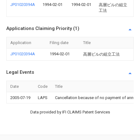
JP01020394A
1994-02-01
1994-02-01
高層ビルの組立
工法
Applications Claiming Priority (1)
Application
Filing date
Title
JP01020394A
1994-02-01
高層ビルの組立工法
Legal Events
Date
Code
Title
2005-07-19
LAPS
Cancellation because of no payment of annual
Data provided by IFI CLAIMS Patent Services