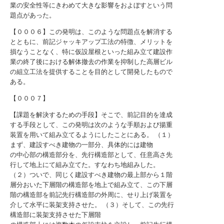
業の安全性等にきわめて大きな影響をおよぼすという問
題点があった。
【０００６】この発明は、このような問題点を解消する
とともに、前記ジャッキアップ工法の特徴、メリットを
損なうことなく、特に仮設屋根といった組み立て建設作
業の終了後における解体撤去の作業を抑制した高層ビル
の組立工法を提供することを目的として開発したもので
ある。
【０００７】
【課題を解決するための手段】そこで、前記目的を達成
する手段として、この発明は次のような手順および揚重
装置を用いて組み立てるようにしたことにある。 （１）
まず、建設すべき建物の一部分、具体的には建物
の中心部の構造部分を、先行構造部として、任意高さ先
行して地上にて組み立てた。すなわち地組みした。
（２）ついで、同じく建設すべき建物の最上部から１階
層分おいた下層階の構造部を地上で組み立て、この下層
階の構造部を前記先行構造部の外周に、せり上げ装置を
介して水平に装架支持させた。 （３）そして、この先行
構造部に装架支持させた下層階