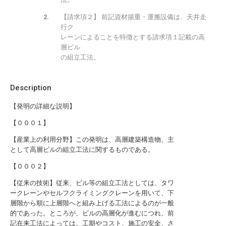
【請求項２】 前記資材揚重・運搬設備は、天井走
行ク
レーンによることを特徴とする請求項１記載の高
層ビル
の組立工法。
Description
【発明の詳細な説明】
【０００１】
【産業上の利用分野】この発明は、高層建築構造物、主
として高層ビルの組立工法に関するものである。
【０００２】
【従来の技術】従来、ビル等の組立工法としては、タワ
ークレーンやセルフクライミングクレーンを用いて、下
層階から順に上層階へと組み上げる工法によるのが一般
的であった。ところが、ビルの高層化が進むにつれ、前
記在来工法によっては、工期やコスト、施工の安全、さ