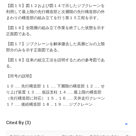
【図１５】図１２および図１４で示したジブクレーンを
利用して最上階の先行構造部と次層階の先行構造部の外
まわりの構造部の組み立てを行う第１５工程を示す。
【図１６】全階層の組み立て作業を終了した状態を示す
正面図である。
【図１７】ジブクレーンを解体撤去した高層ビルの上階
部分のみを示す正面図である。
【図１８】従来の組立工法を説明するための参考図であ
る。
【符号の説明】
１０ …… 先行構造部 １１ …… 下層階の構造部 １２ …… せ
り上げ装置 １３ …… 仮設支柱 １４ …… 最上階の構造部
（先行構造部に対応） １５，１６ …… 天井走行クレーン
１７ …… 後続構造部 １８，１９ …… ジブクレーン
Cited By (3)