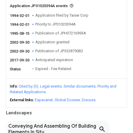
Application JP01020394A events
Application filed by Taisei Corp
1994-02-01
Priority to JP01020394A
1994-02-01
Publication of JPH07216993A
1995-08-15
Application granted
2002-09-30
Publication of JP3328790B2
2002-09-30
Anticipated expiration
2017-09-30
Expired - Fee Related
Status
Info
Cited by (3)
Legal events
Similar documents
Priority and
Related Applications
External links
Espacenet
Global Dossier
Discuss
Landscapes
Conveying And Assembling Of Building
Elements In Situ