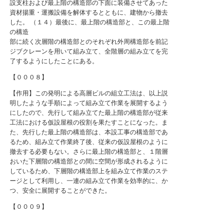
設支柱および最上階の構造部の下面に装備させてあった
資材揚重・運搬設備を解体するとともに、建物から撤去
した。 （１４）最後に、最上階の構造部と、この最上階
の構造
部に続く次層階の構造部とのそれぞれ外周構造部を前記
ジブクレーンを用いて組み立て、全階層の組み立てを完
了するようにしたことにある。
【０００８】
【作用】この発明による高層ビルの組立工法は、以上説
明したような手順によって組み立て作業を展開するよう
にしたので、先行して組み立てた最上階の構造部が従来
工法における仮設屋根の役割を果たすことになった。ま
た、先行した最上階の構造部は、本設工事の構造部であ
るため、組み立て作業終了後、従来の仮設屋根のように
撤去する必要もない。さらに最上階の構造部と、１階層
おいた下層階の構造部との間に空間が形成されるように
しているため、下層階の構造部上を組み立て作業のステ
ージとして利用し、一連の組み立て作業を効率的に、か
つ、安全に展開することができた。
【０００９】