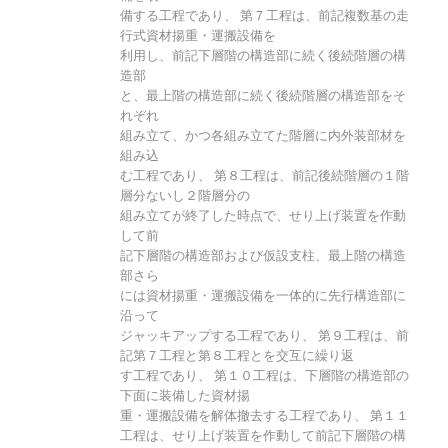
備する工程であり、 第７工程は、前記複数基の走
行式資材揚重・運搬設備を
利用し、前記下層階の構造部に続く後続階層の構
造部
と、最上階の構造部に続く後続階層の構造部をそ
れぞれ
組み立て、かつ各組み立てた階層に内外装部材を
組み込
む工程であり、 第８工程は、前記後続階層の１階
層分ないし２階層分の
組み立てが終了した時点で、せり上げ装置を作動
して前
記下層階の構造部および仮設支柱、最上階の構造
部さら
には資材揚重・運搬設備を一体的に先行構造部に
沿って
ジャッキアップする工程であり、 第９工程は、前
記第７工程と第８工程とを交互に繰り返
す工程であり、 第１０工程は、下層階の構造部の
下面に装備した資材揚
重・運搬設備を解体撤去する工程であり、 第１１
工程は、せり上げ装置を作動して前記下層階の構