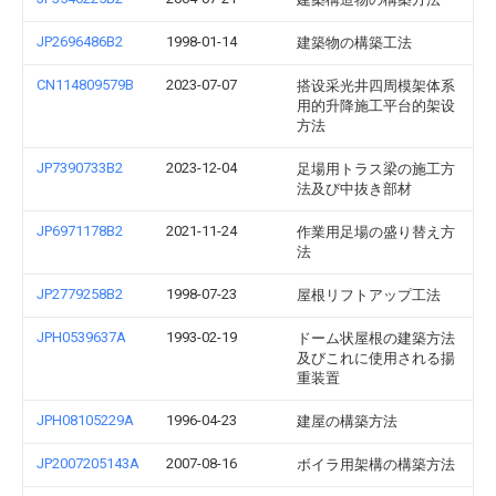
JP2696486B2
1998-01-14
建築物の構築工法
CN114809579B
2023-07-07
搭设采光井四周模架体系
用的升降施工平台的架设
方法
JP7390733B2
2023-12-04
足場用トラス梁の施工方
法及び中抜き部材
JP6971178B2
2021-11-24
作業用足場の盛り替え方
法
JP2779258B2
1998-07-23
屋根リフトアップ工法
JPH0539637A
1993-02-19
ドーム状屋根の建築方法
及びこれに使用される揚
重装置
JPH08105229A
1996-04-23
建屋の構築方法
JP2007205143A
2007-08-16
ボイラ用架構の構築方法