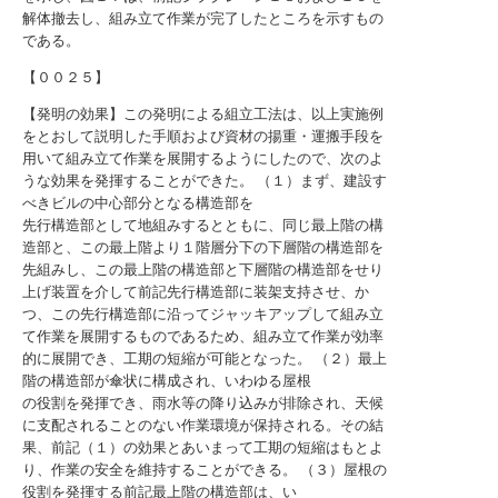
解体撤去し、組み立て作業が完了したところを示すもの
である。
【００２５】
【発明の効果】この発明による組立工法は、以上実施例
をとおして説明した手順および資材の揚重・運搬手段を
用いて組み立て作業を展開するようにしたので、次のよ
うな効果を発揮することができた。 （１）まず、建設す
べきビルの中心部分となる構造部を
先行構造部として地組みするとともに、同じ最上階の構
造部と、この最上階より１階層分下の下層階の構造部を
先組みし、この最上階の構造部と下層階の構造部をせり
上げ装置を介して前記先行構造部に装架支持させ、か
つ、この先行構造部に沿ってジャッキアップして組み立
て作業を展開するものであるため、組み立て作業が効率
的に展開でき、工期の短縮が可能となった。 （２）最上
階の構造部が傘状に構成され、いわゆる屋根
の役割を発揮でき、雨水等の降り込みが排除され、天候
に支配されることのない作業環境が保持される。その結
果、前記（１）の効果とあいまって工期の短縮はもとよ
り、作業の安全を維持することができる。 （３）屋根の
役割を発揮する前記最上階の構造部は、い