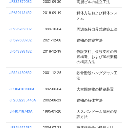
JP3328790B2
2002-09-30
高層ビルの組立工法
JP6391134B2
2018-09-19
解体方法および解体シス
テム
JP2957328B2
1999-10-04
周辺保持自昇式建築工法
JP6976887B2
2021-12-08
建物の建築方法
JP6438931B2
2018-12-19
仮設支柱、仮設支柱の設
置構造、および屋根架構
の構築方法
JP3241896B2
2001-12-25
鉄骨階段ハングダウン工
法
JPH04161566A
1992-06-04
大空間建物の構築装置
JP2002235446A
2002-08-23
建物の解体方法
JPH0718743A
1995-01-20
大スパンドーム屋根の架
設方法
JP3546225B2
2004-07-21
建築構造物の構築方法