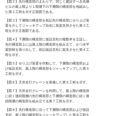
【図２】先行構造部のまわりで、同じく建設すべき高層
ビルの最上階より１階層下の下層階の構造部を地組みし
た第２工程を示す正面図である。
【図３】下層階の構造部を前記先行構造部にせり上げ装
置を介してジャッキアップ自在に装架支持させた第３工
程を示す正面図である。
【図４】下層階の構造部に仮設支柱の複数本を立設し、
先行構造部上には最上階の構造部を組み立て、かつ水平
梁部材を張り出して、前記仮設支柱に架支させた第４工
程を示す。
【図５】せり上げ装置を作動して、下層階の構造部およ
び仮設支柱、最上階の構造部をジャッキアップした第５
工程を示す。
【図６】天井走行クレーンを装備した第６工程を示す。
【図７】天井走行クレーンを利用して、最上階の構造部
に続く後続階層の先行構造部と下層階の構造部に続く後
続階層の構造部を組み立てる第７工程を示す。
【図８】先行構造部に沿って下層階の構造部および仮設
支柱、最上階の構造部をジャッキアップした第８工程を