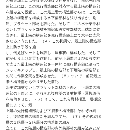
の構造部上には複数本の仮設支柱を立設し、前記先行構
造部上には、この先行構造部に対応する最上階の構造部
を組み立て設置し、この最上階の構造部からは、この最
上階の構造部を構成する水平梁部材を張り出すか、別
途、ブラケット部材を設けた。そして、この水平梁部材
ないしブラケット部材を前記仮設支柱部材の上端部に架
支させ、最上階の構造部を先行構造部上にて水平に支承
させるようにした。 （４）この状態で、最上階の構造部
上に防水手段を施
し、例えばシートを展設し、屋根状に構成した。そして
前記せり上げ装置を作動し、前記下層階および仮設支柱
で支えた最上階の構造部を一体的に先行構造部に沿って
ジャッキアップし、最上階の構造部と下層階の構造部と
の間に作業空間を形成させた。 （５）ついで、前記最上
階の構造部から張り出した前記
水平梁部材ないしブラケット部材の下面と、下層階の構
造部の下面とに、それぞれ複数基の資材揚重・運搬設備
を装備させた。 （６）そして、これら資材揚重・運搬設
備によって、最
上階の先行構造部および下層階の構造部にそれぞれ続
く、後続階層の構造部を組み立てた。 （７）その後続階
層の１階層〜２階層分の構造部の組み
立てと、この階層の構造部の内外装部材の組み込みとが