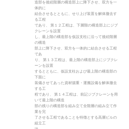
造部を後続階層の構造部上に降下させ、双方を一
体的に
結合させるとともに、せり上げ装置を解体撤去す
る工程
であり、 第１２工程は、下層階の構造部上にジブ
クレーンを設置
し、最上階の構造部を仮設支柱に沿って後続階層
の構造
部上に降下させ、双方を一体的に結合させる工程
であ
り、 第１３工程は、最上階の構造部上にジブクレ
ーンを設置
するとともに、仮設支柱および最上階の構造部の
下面に
装備させてあった資材揚重・運搬設備を解体撤去
する工
程であり、 第１４工程は、前記ジブクレーンを用
いて最上階の構造
部の残りの構造部を組み立て全階層の組み立て作
業を完
了させる工程であることを特徴とする高層ビルの
組立工
法。