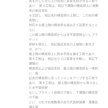
置を介してせり上げ自在に装架支持させる工程で
あり、 第４工程は、前記下層階の構造部上に複数
本の仮設支柱
を立設し、前記先行構造部の上部に、この先行構
造部に
対応する最上階の構造部を組み立て設置するとと
もに、
この最上階の構造部からは水平梁部材ないしブラ
ケット
部材を張出し、前記仮設支柱の上端部に架支さ
せ、かつ
最上階の構造部上に防水手段を施す工程であり、
第５工程は、前記せり上げ装置を作動し、前記下
層階の
構造部および仮設支柱、最上階の構造部を一体的
に、前
記先行構造部に沿ってジャッキアップする工程で
あり、 第６工程は、最上階の構造部から張り出し
た水平梁部材
ないしブラケット部材の下面と、下層階の構造部
の下面
とに、それぞれ複数基の走行式資材揚重・運搬設
備を装