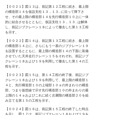
【００２１】図１３は、前記第１２工程に続き、最上階
の構造部１４を仮設支柱１３，１３…に沿って降下さ
せ、その最上階の構造部１４を先行構造部１０上に一体
的に結合させるとともに、仮設支柱１３，１３…は解体
し、前記ジブクレーン１８によって撤去した第１３工程
を示す。
【００２２】図１４は、前記第１３工程に続き、最上階
の構造部１４上に、さらにもう一基のジブクレーン１９
を設置するとともに、最上階の構造部１４の下面に装備
させていた天井走行クレーン１５をそれぞれ、前記ジブ
クレーン１８および１９を利用して撤去した第１４の工
程を示す。
【００２３】図１５は、第１４工程の終了後、前記ジブ
クレーン１８および１９を利用して、最上階の構造部１
４と、先行構造部１０の上端部１０ａの外まわりの構造
部、つまり仮想線で示す先行構造部１０の外まわりの最
上階の１４ａおよびこれに続く次層階の構造部２０を組
み立てる第１５の工程を示す。
【００２４】図１６は、前記第１５工程の終了した時点
を示し、図１７は、前記ジブクレーン１８および１９を