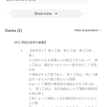
Show more
Claims
(2)
Hide Dependent
(57)【特許請求の範囲】
【請求項１】 第１工程、第２工程、第３工程……
第１
４工程からなる高層ビルの組立工法であって、 第
１工程は、建設すべきビルの一部を先行して任意
の高
さ地組みする工程であり、 第２工程は、同じく建
設すべきビルの最上部から１階層
分おいた下層階の構造部を地組みする工程であ
り、 第３工程は、前記地組みした下層階の構造部
を前記第１
工程によって地組した先行構造部のまわりにせり
上げ装