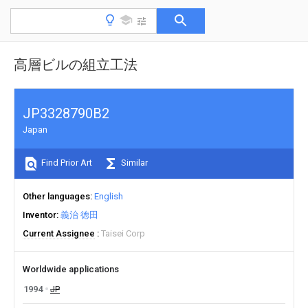
高層ビルの組立工法
JP3328790B2
Japan
Find Prior Art
Similar
Other languages
English
Inventor
義治 徳田
Current Assignee
Taisei Corp
Worldwide applications
1994
JP