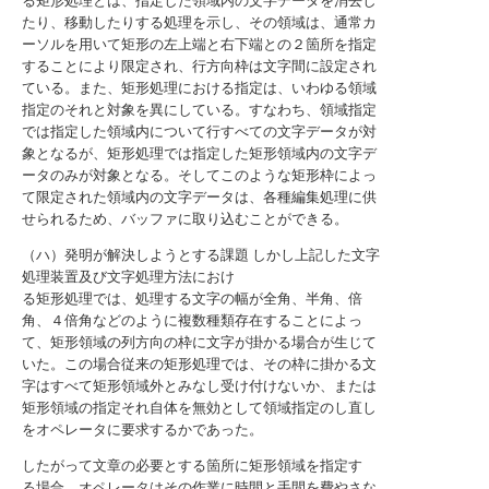
る矩形処理とは、指定した領域内の文字データを消去し
たり、移動したりする処理を示し、その領域は、通常カ
ーソルを用いて矩形の左上端と右下端との２箇所を指定
することにより限定され、行方向枠は文字間に設定され
ている。また、矩形処理における指定は、いわゆる領域
指定のそれと対象を異にしている。すなわち、領域指定
では指定した領域内について行すべての文字データが対
象となるが、矩形処理では指定した矩形領域内の文字デ
ータのみが対象となる。そしてこのような矩形枠によっ
て限定された領域内の文字データは、各種編集処理に供
せられるため、バッファに取り込むことができる。
（ハ）発明が解決しようとする課題 しかし上記した文字
処理装置及び文字処理方法におけ
る矩形処理では、処理する文字の幅が全角、半角、倍
角、４倍角などのように複数種類存在することによっ
て、矩形領域の列方向の枠に文字が掛かる場合が生じて
いた。この場合従来の矩形処理では、その枠に掛かる文
字はすべて矩形領域外とみなし受け付けないか、または
矩形領域の指定それ自体を無効として領域指定のし直し
をオペレータに要求するかであった。
したがって文章の必要とする箇所に矩形領域を指定す
る場合、オペレータはその作業に時間と手間を費やさな