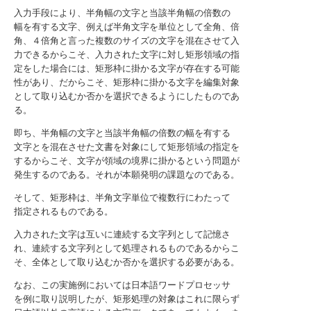
入力手段により、半角幅の文字と当該半角幅の倍数の
幅を有する文字、例えば半角文字を単位として全角、倍
角、４倍角と言った複数のサイズの文字を混在させて入
力できるからこそ、入力された文字に対し矩形領域の指
定をした場合には、矩形枠に掛かる文字が存在する可能
性があり、だからこそ、矩形枠に掛かる文字を編集対象
として取り込むか否かを選択できるようにしたものであ
る。
即ち、半角幅の文字と当該半角幅の倍数の幅を有する
文字とを混在させた文書を対象にして矩形領域の指定を
するからこそ、文字が領域の境界に掛かるという問題が
発生するのである。それが本願発明の課題なのである。
そして、矩形枠は、半角文字単位で複数行にわたって
指定されるものである。
入力された文字は互いに連続する文字列として記憶さ
れ、連続する文字列として処理されるものであるからこ
そ、全体として取り込むか否かを選択する必要がある。
なお、この実施例においては日本語ワードプロセッサ
を例に取り説明したが、矩形処理の対象はこれに限らず