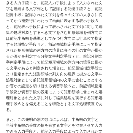
きる入力手段１と、前記入力手段によって入力された文
字を連続する文字列として記憶する記憶手段２と、前記
記憶手段に記憶された文字列を各々の文字の大きさに従
ってかつ複数行にわたって画面に表示する表示手段３
と、前記表示手段によって表示された文字列に対して編
集の処理対象とするべき文字を含む矩形領域を列方向に
は前記半角幅を基準としてかつ行方向には行単位で指定
する領域指定手段４と、前記領域指定手段によって指定
された矩形領域の列方向の境界に各々の行の文字が掛か
るか否かを判定する分割文字判定手段７と、前記分割文
字判定手段によって前記矩形領域の列方向の境界に掛か
る文字があると判定された場合に、前記領域指定手段に
より指定された矩形領域の列方向の境界に掛かる文字を
処理対象として前記矩形領域内の文字に含むこととする
か否かの設定を切り替える切替手段５と、前記領域指定
手段及び切替手段の設定によって矩形領域に含まれる処
理対象とされた文字に対して編集処理を実行する矩形処
理手段６とを備えることを特徴とする文字処理装置であ
る。
また、この発明の別の観点によれば、半角幅の文字と
当該半角幅の倍数の幅を有する文字とを混在させて入力
できる入力手段と、前記入力手段によって入力された文