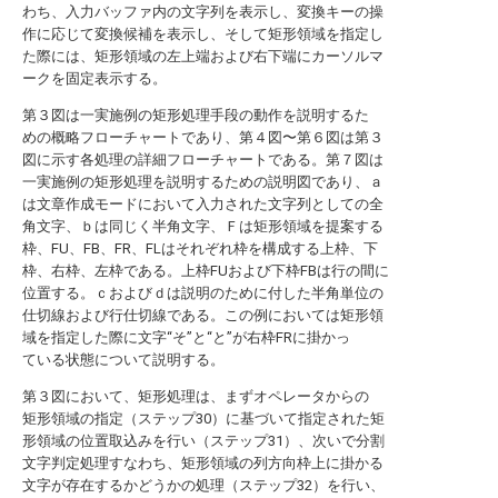
わち、入力バッファ内の文字列を表示し、変換キーの操
作に応じて変換候補を表示し、そして矩形領域を指定し
た際には、矩形領域の左上端および右下端にカーソルマ
ークを固定表示する。
第３図は一実施例の矩形処理手段の動作を説明するた
めの概略フローチャートであり、第４図〜第６図は第３
図に示す各処理の詳細フローチャートである。第７図は
一実施例の矩形処理を説明するための説明図であり、ａ
は文章作成モードにおいて入力された文字列としての全
角文字、ｂは同じく半角文字、Ｆは矩形領域を提案する
枠、FU、FB、FR、FLはそれぞれ枠を構成する上枠、下
枠、右枠、左枠である。上枠FUおよび下枠FBは行の間に
位置する。ｃおよびｄは説明のために付した半角単位の
仕切線および行仕切線である。この例においては矩形領
域を指定した際に文字“そ”と“と”が右枠FRに掛かっ
ている状態について説明する。
第３図において、矩形処理は、まずオペレータからの
矩形領域の指定（ステップ30）に基づいて指定された矩
形領域の位置取込みを行い（ステップ31）、次いで分割
文字判定処理すなわち、矩形領域の列方向枠上に掛かる
文字が存在するかどうかの処理（ステップ32）を行い、