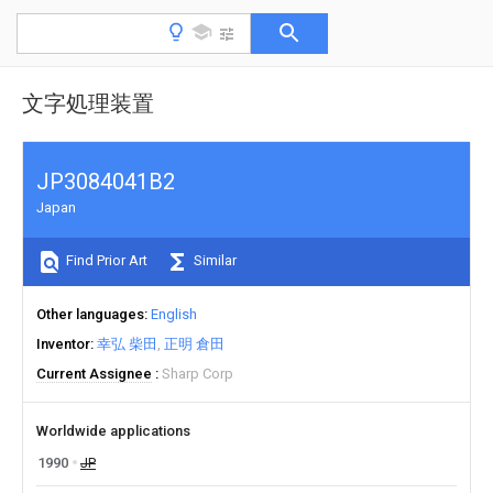
文字処理装置
JP3084041B2
Japan
Find Prior Art
Similar
Other languages
English
Inventor
幸弘 柴田
正明 倉田
Current Assignee
Sharp Corp
Worldwide applications
1990
JP