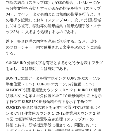
判断の結果（ステップ33）がYESの場合、オペレータか
ら分割文字を有効とするか否かの指示を待ち（ステップ
34）、オペレータが有効または無効の指示を行うと、そ
の選択を記憶しておき（ステップ34）、次いで矩形領域
に関する複写、移動等の矩形編集（矩形処理手段：ステ
ップ36）に入るよう処理するものである。
以下、矩形処理の内容を詳細に説明する。なお、以後
のフローチャート内で使用される文字を次のように定義
する。
YUKOMUKO:分割文字を有効とするかどうかを表すフラグ
を示し、０は無効、１は有効である。
BUNPTE:文章データを指すポインタ CURSORX:カーソル
半角位置（１〜） CURSORY:カーソル行位置（１〜）
KUKEICNT:矩形指定数カウンタ（０〜２） KUKEI1X:矩形
領域の左上を示す半角位置 KUKEI1Y:矩形領域の左上を示
す行位置 KUKE12X:矩形領域の右下を示す半角位置
KUKE12Y:矩形領域の右下を示す行位置 PTR1:作業用ポイ
ンタ CNT1:作業用カウンタ１ CNT2:作業用カウンタ２ 第
４図は矩形領域の位置取込み処理（ステップ31）の
詳細であり、領域指定手段に相当する。同図において、
まずイニシャルリセット時に矩形領域の指定が正しく行