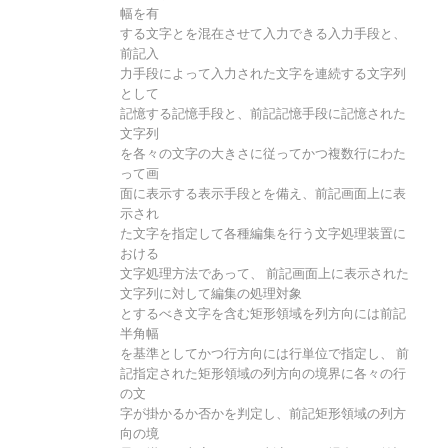
幅を有
する文字とを混在させて入力できる入力手段と、
前記入
力手段によって入力された文字を連続する文字列
として
記憶する記憶手段と、前記記憶手段に記憶された
文字列
を各々の文字の大きさに従ってかつ複数行にわた
って画
面に表示する表示手段とを備え、前記画面上に表
示され
た文字を指定して各種編集を行う文字処理装置に
おける
文字処理方法であって、 前記画面上に表示された
文字列に対して編集の処理対象
とするべき文字を含む矩形領域を列方向には前記
半角幅
を基準としてかつ行方向には行単位で指定し、 前
記指定された矩形領域の列方向の境界に各々の行
の文
字が掛かるか否かを判定し、前記矩形領域の列方
向の境