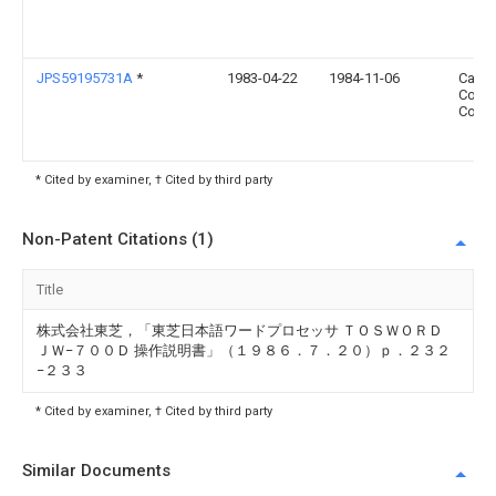
JPS59195731A
*
1983-04-22
1984-11-06
Casio
Comp
Co Lt
* Cited by examiner, † Cited by third party
Non-Patent Citations (1)
Title
株式会社東芝，「東芝日本語ワードプロセッサ ＴＯＳＷＯＲＤ
ＪＷ−７００Ｄ 操作説明書」（１９８６．７．２０）ｐ．２３２
−２３３
* Cited by examiner, † Cited by third party
Similar Documents