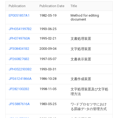
Publication
Publication Date
Title
EP0051857A1
1982-05-19
Method for editing
document
JPH0541997B2
1993-06-25
JPH0749760A
1995-02-21
文書処理装置
JP3084041B2
2000-09-04
文字処理装置
JP2608276B2
1997-05-07
文書表示装置
JPH0522933B2
1993-03-31
JPS61241866A
1986-10-28
文書作成装置
JP2821002B2
1998-11-05
文字処理装置及び文字処
理方法
JPS5887616A
1983-05-25
ワ−ドプロセツサにおけ
る罫線デ−タの管理方式