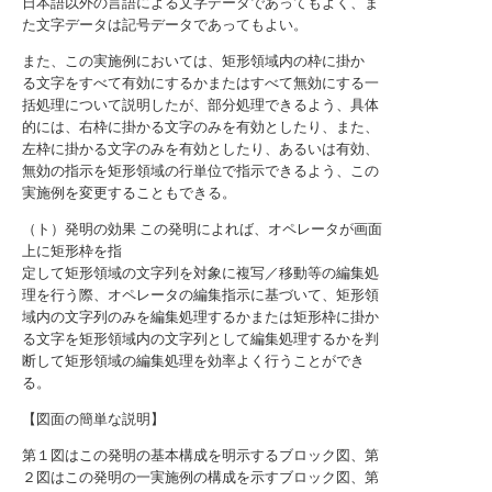
日本語以外の言語による文字データであってもよく、ま
た文字データは記号データであってもよい。
また、この実施例においては、矩形領域内の枠に掛か
る文字をすべて有効にするかまたはすべて無効にする一
括処理について説明したが、部分処理できるよう、具体
的には、右枠に掛かる文字のみを有効としたり、また、
左枠に掛かる文字のみを有効としたり、あるいは有効、
無効の指示を矩形領域の行単位で指示できるよう、この
実施例を変更することもできる。
（ト）発明の効果 この発明によれば、オペレータが画面
上に矩形枠を指
定して矩形領域の文字列を対象に複写／移動等の編集処
理を行う際、オペレータの編集指示に基づいて、矩形領
域内の文字列のみを編集処理するかまたは矩形枠に掛か
る文字を矩形領域内の文字列として編集処理するかを判
断して矩形領域の編集処理を効率よく行うことができ
る。
【図面の簡単な説明】
第１図はこの発明の基本構成を明示するブロック図、第
２図はこの発明の一実施例の構成を示すブロック図、第