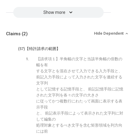
Show more
Claims
(2)
Hide Dependent
(57)【特許請求の範囲】
【請求項１】半角幅の文字と当該半角幅の倍数の
幅を有
する文字とを混在させて入力できる入力手段と、
前記入力手段によって入力された文字を連続する
文字列
として記憶する記憶手段と、 前記記憶手段に記憶
された文字列を各々の文字の大きさ
に従ってかつ複数行にわたって画面に表示する表
示手段
と、 前記表示手段によって表示された文字列に対
して編集の
処理対象とするべき文字を含む矩形領域を列方向
には前