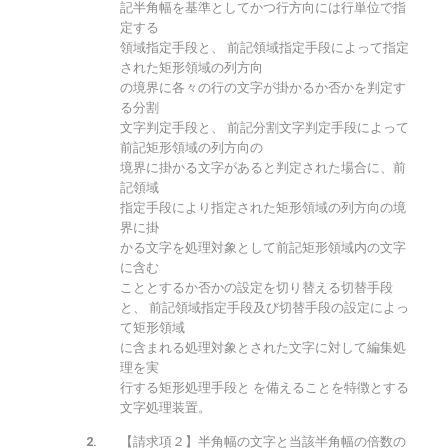
記半角幅を基準としてかつ行方向には行単位で指
定する
領域指定手段と、 前記領域指定手段によって指定
された矩形領域の列方向
の境界に各々の行の文字が掛かるか否かを判定す
る分割
文字判定手段と、 前記分割文字判定手段によって
前記矩形領域の列方向の
境界に掛かる文字があると判定された場合に、前
記領域
指定手段により指定された矩形領域の列方向の境
界に掛
かる文字を処理対象として前記矩形領域内の文字
に含む
こととするか否かの設定を切り替える切替手段
と、 前記領域指定手段及び切替手段の設定によっ
て矩形領域
に含まれる処理対象とされた文字に対して編集処
理を実
行する矩形処理手段と を備えることを特徴とする
文字処理装置。
【請求項２】半角幅の文字と当該半角幅の倍数の