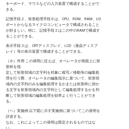
キーボード、マウスなどの入力装置で構成することがで
きる。
記憶手段２、矩形処理手段６は、CPU、ROM、RAM、I/O
ポートからなるマイクロコンピュータで構成されること
が好ましい。特に、記憶手段２はこの中のRAMで構成す
ることができる。
表示手段３は、CRTディスプレイ、LCD（液晶ディスプ
レイ）等の表示装置で構成することができる。
（ホ）作用 この発明に従えば、オペレータが画面上に矩
形枠を指
定して矩形領域の文字列を対象に複写／移動等の編集処
理を行う際、オペレータの編集指示に基づいて、矩形領
域内の文字列のみを編集処理するかまたは矩形枠に掛か
る文字を矩形領域内の文字列として編集処理するかを判
断して矩形領域の編集処理を効率よく行うことができ
る。
（ヘ）実施例 以下図に示す実施例に基づいてこの発明を
詳述する。
なお、これによってこの発明は限定されるものではな
い。