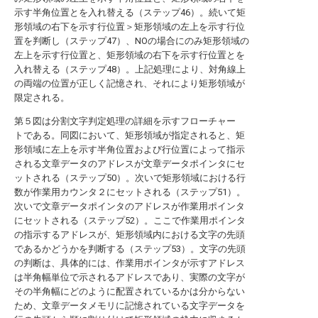
示す半角位置とを入れ替える（ステップ46）。続いて矩
形領域の右下を示す行位置＞矩形領域の左上を示す行位
置を判断し（ステップ47）、NOの場合にのみ矩形領域の
左上を示す行位置と、矩形領域の右下を示す行位置とを
入れ替える（ステップ48）。上記処理により、対角線上
の両端の位置が正しく記憶され、それにより矩形領域が
限定される。
第５図は分割文字判定処理の詳細を示すフローチャー
トである。同図において、矩形領域が指定されると、矩
形領域に左上を示す半角位置および行位置によって指示
される文章データのアドレスが文章データポインタにセ
ットされる（ステップ50）。次いで矩形領域における行
数が作業用カウンタ２にセットされる（ステップ51）。
次いで文章データポインタのアドレスが作業用ポインタ
にセットされる（ステップ52）。ここで作業用ポインタ
の指示するアドレスが、矩形領域内における文字の先頭
であるかどうかを判断する（ステップ53）。文字の先頭
の判断は、具体的には、作業用ポインタが示すアドレス
は半角幅単位で示されるアドレスであり、実際の文字が
その半角幅にどのように配置されているかは分からない
ため、文章データメモリに記憶されている文字データを