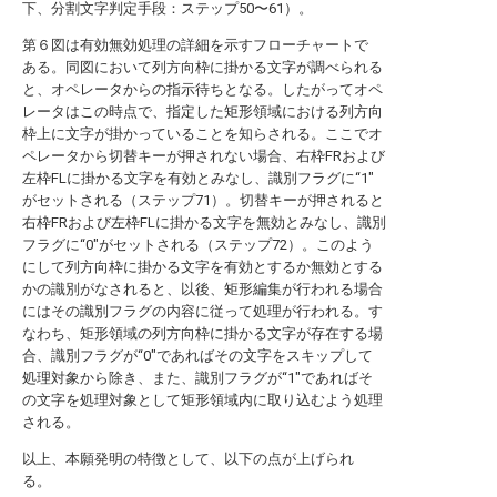
下、分割文字判定手段：ステップ50〜61）。
第６図は有効無効処理の詳細を示すフローチャートで
ある。同図において列方向枠に掛かる文字が調べられる
と、オペレータからの指示待ちとなる。したがってオペ
レータはこの時点で、指定した矩形領域における列方向
枠上に文字が掛かっていることを知らされる。ここでオ
ペレータから切替キーが押されない場合、右枠FRおよび
左枠FLに掛かる文字を有効とみなし、識別フラグに“1"
がセットされる（ステップ71）。切替キーが押されると
右枠FRおよび左枠FLに掛かる文字を無効とみなし、識別
フラグに“0"がセットされる（ステップ72）。このよう
にして列方向枠に掛かる文字を有効とするか無効とする
かの識別がなされると、以後、矩形編集が行われる場合
にはその識別フラグの内容に従って処理が行われる。す
なわち、矩形領域の列方向枠に掛かる文字が存在する場
合、識別フラグが“0"であればその文字をスキップして
処理対象から除き、また、識別フラグが“1"であればそ
の文字を処理対象として矩形領域内に取り込むよう処理
される。
以上、本願発明の特徴として、以下の点が上げられ
る。