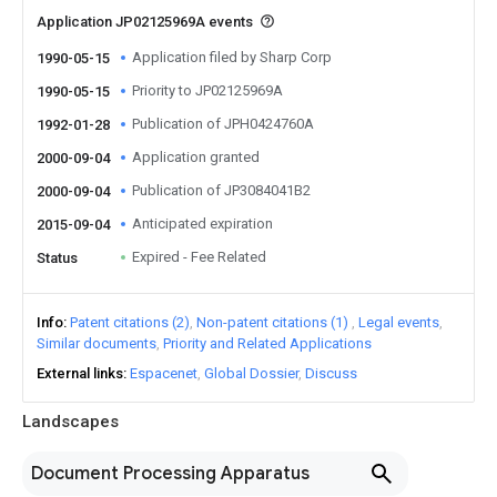
Application JP02125969A events
Application filed by Sharp Corp
1990-05-15
Priority to JP02125969A
1990-05-15
Publication of JPH0424760A
1992-01-28
Application granted
2000-09-04
Publication of JP3084041B2
2000-09-04
Anticipated expiration
2015-09-04
Expired - Fee Related
Status
Info
Patent citations (2)
Non-patent citations (1)
Legal events
Similar documents
Priority and Related Applications
External links
Espacenet
Global Dossier
Discuss
Landscapes
Document Processing Apparatus