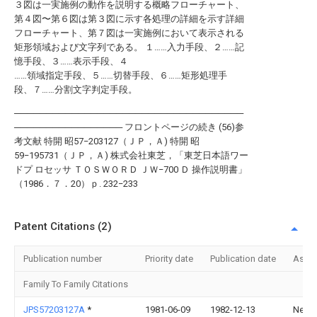
３図は一実施例の動作を説明する概略フローチャート、
第４図〜第６図は第３図に示す各処理の詳細を示す詳細
フローチャート、第７図は一実施例において表示される
矩形領域および文字列である。 １……入力手段、２……記
憶手段、３……表示手段、４
……領域指定手段、５……切替手段、６……矩形処理手
段、７……分割文字判定手段。
────────────────────────────────────
───────────────── フロントページの続き (56)参
考文献 特開 昭57−203127（ＪＰ，Ａ) 特開 昭
59−195731（ＪＰ，Ａ) 株式会社東芝，「東芝日本語ワー
ドプ ロセッサ ＴＯＳＷＯＲＤ ＪＷ−700 Ｄ 操作説明書」
（1986．７．20）ｐ. 232−233
Patent Citations (2)
Publication number
Priority date
Publication date
Assi
Family To Family Citations
JPS57203127A
*
1981-06-09
1982-12-13
Nec C