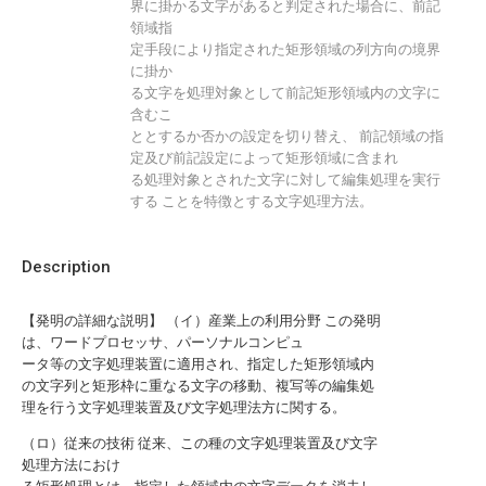
界に掛かる文字があると判定された場合に、前記
領域指
定手段により指定された矩形領域の列方向の境界
に掛か
る文字を処理対象として前記矩形領域内の文字に
含むこ
ととするか否かの設定を切り替え、 前記領域の指
定及び前記設定によって矩形領域に含まれ
る処理対象とされた文字に対して編集処理を実行
する ことを特徴とする文字処理方法。
Description
【発明の詳細な説明】 （イ）産業上の利用分野 この発明
は、ワードプロセッサ、パーソナルコンピュ
ータ等の文字処理装置に適用され、指定した矩形領域内
の文字列と矩形枠に重なる文字の移動、複写等の編集処
理を行う文字処理装置及び文字処理法方に関する。
（ロ）従来の技術 従来、この種の文字処理装置及び文字
処理方法におけ