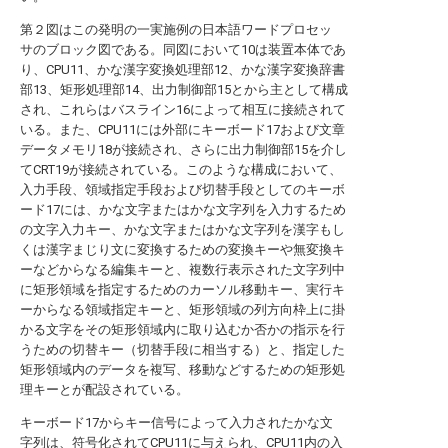
第２図はこの発明の一実施例の日本語ワードプロセッ
サのブロック図である。同図において10は装置本体であ
り、CPU11、かな漢字変換処理部12、かな漢字変換辞書
部13、矩形処理部14、出力制御部15とから主として構成
され、これらはバスライン16によって相互に接続されて
いる。また、CPU11には外部にキーボード17および文章
データメモリ18が接続され、さらに出力制御部15を介し
てCRT19が接続されている。このような構成において、
入力手段、領域指定手段および切替手段としてのキーボ
ード17には、かな文字またはかな文字列を入力するため
の文字入力キー、かな文字またはかな文字列を漢字もし
くは漢字まじり文に変換するための変換キーや無変換キ
ーなどからなる編集キーと、複数行表示された文字列中
に矩形領域を指定するためのカーソル移動キー、実行キ
ーからなる領域指定キーと、矩形領域の列方向枠上に掛
かる文字をその矩形領域内に取り込むか否かの指示を行
うための切替キー（切替手段に相当する）と、指定した
矩形領域内のデータを複写、移動などするための矩形処
理キーとが配設されている。
キーボード17からキー信号によって入力されたかな文
字列は、符号化されてCPU11に与えられ、CPU11内の入