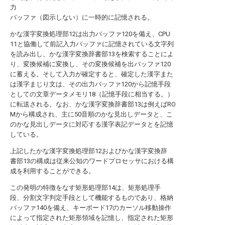
力
バッファ（図示しない）に一時的に記憶される。
かな漢字変換処理部12は出力バッファ120を備え、CPU
11と協働して前記入力バッファに記憶されている文字列
を読み出し、かな漢字変換辞書部13を検索することによ
り、変換候補に変換し、その変換候補を出バッファ120
に蓄える。そして入力が確定すると、確定した漢字また
は漢字まじり文は、その出力バッファ120から記憶手段
としての文章データメモリ18（記憶手段に相当する。）
に転送される。なお、かな漢字変換辞書部13は例えばRO
Mから構成され、主に50音順のかな見出しデータと、こ
のかな見出しデータに対応する漢字表記データとを記憶
している。
上記したかな漢字変換処理部12およびかな漢字変換辞
書部13の構成は従来公知のワードプロセッサにおける構
成を利用することができる。
この発明の特徴をなす矩形処理部14は、矩形処理手
段、分割文字判定手段として機能するものであり、格納
バッファ140を備え、キーボード17のカーソル移動操作
によって指定された矩形領域を記憶し、指定された矩形