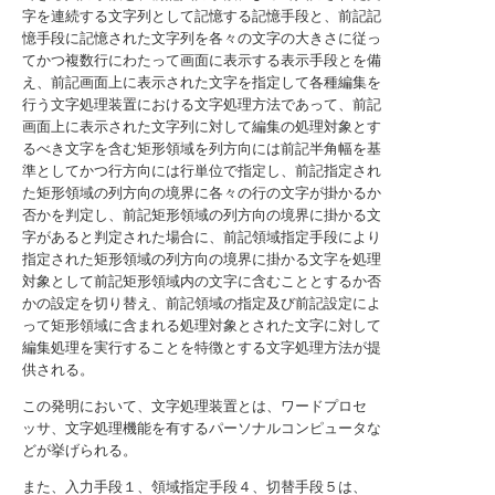
字を連続する文字列として記憶する記憶手段と、前記記
憶手段に記憶された文字列を各々の文字の大きさに従っ
てかつ複数行にわたって画面に表示する表示手段とを備
え、前記画面上に表示された文字を指定して各種編集を
行う文字処理装置における文字処理方法であって、前記
画面上に表示された文字列に対して編集の処理対象とす
るべき文字を含む矩形領域を列方向には前記半角幅を基
準としてかつ行方向には行単位で指定し、前記指定され
た矩形領域の列方向の境界に各々の行の文字が掛かるか
否かを判定し、前記矩形領域の列方向の境界に掛かる文
字があると判定された場合に、前記領域指定手段により
指定された矩形領域の列方向の境界に掛かる文字を処理
対象として前記矩形領域内の文字に含むこととするか否
かの設定を切り替え、前記領域の指定及び前記設定によ
って矩形領域に含まれる処理対象とされた文字に対して
編集処理を実行することを特徴とする文字処理方法が提
供される。
この発明において、文字処理装置とは、ワードプロセ
ッサ、文字処理機能を有するパーソナルコンピュータな
どが挙げられる。
また、入力手段１、領域指定手段４、切替手段５は、