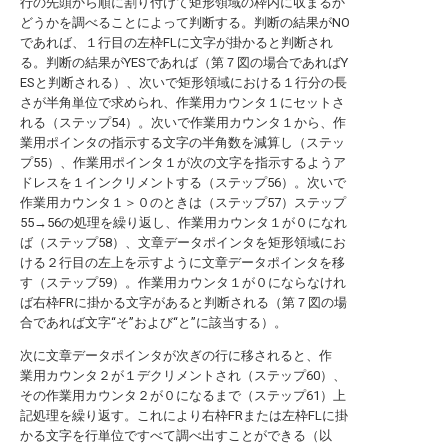
行の先頭から順に割り付けて矩形領域の枠内に収まるか
どうかを調べることによって判断する。判断の結果がNO
であれば、１行目の左枠FLに文字が掛かると判断され
る。判断の結果がYESであれば（第７図の場合であればY
ESと判断される）、次いで矩形領域における１行分の長
さが半角単位で求められ、作業用カウンタ１にセットさ
れる（ステップ54）。次いで作業用カウンタ１から、作
業用ポインタの指示する文字の半角数を減算し（ステッ
プ55）、作業用ポインタ１が次の文字を指示するようア
ドレスを１インクリメントする（ステップ56）。次いで
作業用カウンタ１＞０のときは（ステップ57）ステップ
55→56の処理を繰り返し、作業用カウンタ１が０になれ
ば（ステップ58）、文章データポインタを矩形領域にお
ける２行目の左上を示すように文章データポインタを移
す（ステップ59）。作業用カウンタ１が０にならなけれ
ば右枠FRに掛かる文字があると判断される（第７図の場
合であれば文字“そ”および“と”に該当する）。
次に文章データポインタが次ぎの行に移されると、作
業用カウンタ２が１デクリメントされ（ステップ60）、
その作業用カウンタ２が０になるまで（ステップ61）上
記処理を繰り返す。これにより右枠FRまたは左枠FLに掛
かる文字を行単位ですべて調べ出すことができる（以