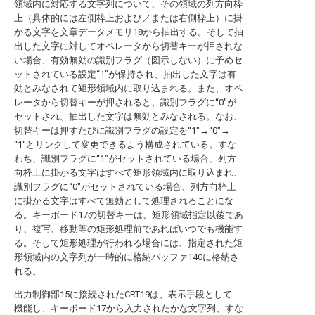
領域内に対応する文字列について、その領域の列方向枠
上（具体的には左側枠上および／または右側枠上）に掛
かる文字を文章データメモリ18から抽出する。そして抽
出した文字に対してオペレータから切替キーが押されな
い場合、有効無効の識別フラグ（図示しない）に予めセ
ットされている設定“1"が保持され、抽出した文字は有
効とみなされて矩形領域内に取り込まれる。また、オペ
レータから切替キーが押されると、識別フラグに“0"が
セットされ、抽出した文字は無効とみなされる。なお、
切替キーは押すたびに識別フラグの設定を“1"→“0"→
“1"とリンクして変更できるよう構成されている。すな
わち、識別フラグに“1"がセットされている場合、列方
向枠上に掛かる文字はすべて矩形領域内に取り込まれ、
識別フラグに“0"がセットされている場合、列方向枠上
に掛かる文字はすべて無効として処理されることにな
る。キーボード17の切替キーは、矩形領域指定以後であ
り、複写、移動等の矩形処理前であればいつでも機能す
る。そして矩形処理が行われる場合には、指定された矩
形領域内の文字列が一時的に格納バッファ140に格納さ
れる。
出力制御部15に接続されたCRT19は、表示手段として
機能し、キーボード17から入力されたかな文字列、すな