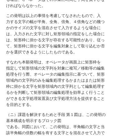
ければならなかった。
この発明は以上の事情を考慮してなされたもので、入
力する文字の幅が半角、全角、倍角、４倍角などの幾つ
かのサイズの文字を混在させて入力するような場合に
は、入力された文字に対し矩形領域の指定をした場合に
は、矩形枠に掛かる文字が存在する可能性があり、従っ
て、矩形枠に掛かる文字を編集対象として取り込むか否
かを選択できるようにしたものである。
すなわち本願発明は、オペレータが画面上に矩形枠を
指定して矩形領域の文字列を対象に複写／移動等の編集
処理を行う際、オペレータの編集指示に基づいて、矩形
領域内の文字列のみを編集処理するかまたはまたは矩形
枠に掛かる文字を矩形領域内の文字列として編集処理す
るかを判断して矩形領域の編集処理を効率よく行うこと
ができる文字処理装置及び文字処理方法を提供すること
を目的とする。
（ニ）課題を解決するためと手段 第１図は、この発明の
基本構成を明示するブロック図
である。同図において、この発明は、半角幅の文字と当
該半角幅の倍数の幅を有する文字とを混在させて入力で