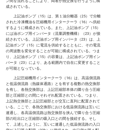
ン間を流れることにより、両者が熱交換を行うように構
成されている。
上記油ポンプ（15）は、第１油分離器（25）で分離
された冷凍機油を圧縮機用インタークーラ（16）へ供給
するように構成されている。また、上記油ポンプ（15）
には油ポンプ用インバータ（流量調整機構）（23）が接
続されている。上記油ポンプ用インバータ（23）は、上
記油ポンプ（15）に電流を供給するとともに、その電流
の周波数を変化することが可能に構成されている。つま
り、上記油ポンプ（15）の容量は、上記油ポンプ用イン
バータ（23）により、ある範囲内で自在に変更すること
が可能となっている。
上記圧縮機用インタークーラ（16）は、高温側流路
と低温側流路（熱媒体通路）とを有する複数の熱交換部
を有し、各熱交換部は、上記圧縮部本体の隣り合う圧縮
部と圧縮部との間にそれぞれ配置されている。つまり、
上記熱交換部と上記圧縮部とが交互に直列に配置されて
いる。ここで、各熱交換部における低温側流路は互いに
連通し、各高温側流路は熱交換部を挟んで隣り合う圧縮
部の吐出口と圧縮部の吸入口との間を接続する。そし
て、上述したように、互いに連通した低温側流路の入口