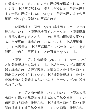
に構成されている。このように圧縮部が構成されること
により、上記圧縮部本体に流入した冷媒は、所定の圧力
まで一気に圧縮されるのではなく、所定の圧力まで各圧
縮部で少しずつ段階的に圧縮される。
上記電動機は、図示しない圧縮機用インバータが接
続されている。上記圧縮機用インバータは、上記電動機
に電流を供給するとともに、その電流の周波数を変化す
ることが可能に構成されている。つまり、上記圧縮機
（11）の容量は、上記圧縮機用インバータにより、ある
範囲内で自在に変更することが可能となっている。
上記第１、第２油分離器（25，24）は、ケーシング
と油分離部材とを備えている。上記ケーシングは密閉容
器で構成され、該密閉容器には流入口と冷媒流出口と油
流出口とが設けられている。上記油分離部材は、冷媒と
冷凍機油とを分離するものであり、ケーシング内に設け
られている。
ここで、第２油分離器（24）において、上記冷媒流
出口から延びる配管は後述する冷媒用熱交換器（12）の
伝熱管の入口端に接続され、上記油流出口から延びる配
管は後述する油用熱交換器（12）の入口端に接続されて