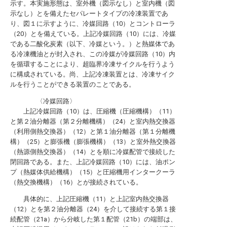
示す。本実施形態は、室外機（図示なし）と室内機（図
示なし）とを備えたセパレートタイプの冷凍装置であ
り、図１に示すように、冷媒回路（10）とコントローラ
（20）とを備えている。上記冷媒回路（10）には、冷媒
である二酸化炭素（以下、冷媒という。）と熱媒体であ
る冷凍機油とが封入され、この冷媒が冷媒回路（10）内
を循環することにより、超臨界冷凍サイクルを行うよう
に構成されている。尚、上記冷凍装置とは、冷凍サイク
ルを行うことができる装置のことである。
〈冷媒回路〉
上記冷媒回路（10）は、圧縮機（圧縮機構）（11）
と第２油分離器（第２分離機構）（24）と室内熱交換器
（利用側熱交換器）（12）と第１油分離器（第１分離機
構）（25）と膨張機（膨張機構）（13）と室外熱交換器
（熱源側熱交換器）（14）とを順に冷媒配管で接続した
閉回路である。また、上記冷媒回路（10）には、油ポン
プ（熱媒体供給機構）（15）と圧縮機用インタークーラ
（熱交換機構）（16）とが接続されている。
具体的に、上記圧縮機（11）と上記室内熱交換器
（12）とを第２油分離器（24）を介して接続する第１接
続配管（21a）から分岐した第１配管（21b）の端部は、