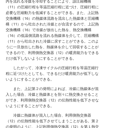
内を流れる冷媒を冷却することにより、該圧縮機構
（11）の圧縮行程を等温圧縮行程に近づけ、圧縮行程に
必要な圧縮動力を低減することができる。また、上記熱
交換機構（16）の熱媒体流路を流出した熱媒体と圧縮機
構（11）から吐出された冷媒とが合流するので、上記熱
交換機構（16）で冷媒が放出した熱を、熱交換機構
（16）の低温側流路を流れる熱媒体を介して、圧縮機構
（11）から吐出された冷媒に戻すことができる。このよ
うに一旦放出した熱を、熱媒体を介して回収することが
できるので、利用側熱交換器（12）の暖房能力をできる
だけ低下しないようにすることができる。
したがって、冷凍サイクルの圧縮行程を等温圧縮行
程に近づけたとしても、できるだけ暖房能力が低下しな
いようにすることができる。
また、上記第２の発明によれば、冷媒に熱媒体が混
入した場合、冷媒と熱媒体とを別々に熱交換させること
ができ、利用側熱交換器（12）の伝熱性能を低下させな
いようにすることができる。
冷媒に熱媒体が混入した場合、利用側熱交換器
（12）の伝熱性能を低下させてしまうことがある。第２
の発明のように、上記利用側熱交換器（12）を第１熱交