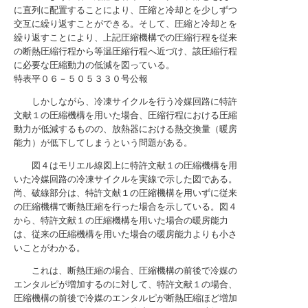
に直列に配置することにより、圧縮と冷却とを少しずつ
交互に繰り返すことができる。そして、圧縮と冷却とを
繰り返すことにより、上記圧縮機構での圧縮行程を従来
の断熱圧縮行程から等温圧縮行程へ近づけ、該圧縮行程
に必要な圧縮動力の低減を図っている。
特表平０６－５０５３３０号公報
しかしながら、冷凍サイクルを行う冷媒回路に特許
文献１の圧縮機構を用いた場合、圧縮行程における圧縮
動力が低減するものの、放熱器における熱交換量（暖房
能力）が低下してしまうという問題がある。
図４はモリエル線図上に特許文献１の圧縮機構を用
いた冷媒回路の冷凍サイクルを実線で示した図である。
尚、破線部分は、特許文献１の圧縮機構を用いずに従来
の圧縮機構で断熱圧縮を行った場合を示している。図４
から、特許文献１の圧縮機構を用いた場合の暖房能力
は、従来の圧縮機構を用いた場合の暖房能力よりも小さ
いことがわかる。
これは、断熱圧縮の場合、圧縮機構の前後で冷媒の
エンタルピが増加するのに対して、特許文献１の場合、
圧縮機構の前後で冷媒のエンタルピが断熱圧縮ほど増加