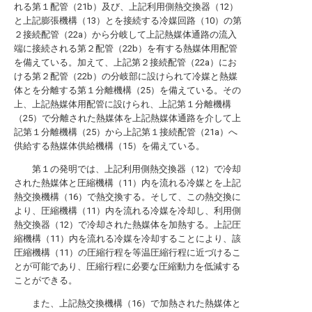
れる第１配管（21b）及び、上記利用側熱交換器（12）
と上記膨張機構（13）とを接続する冷媒回路（10）の第
２接続配管（22a）から分岐して上記熱媒体通路の流入
端に接続される第２配管（22b）を有する熱媒体用配管
を備えている。加えて、上記第２接続配管（22a）にお
ける第２配管（22b）の分岐部に設けられて冷媒と熱媒
体とを分離する第１分離機構（25）を備えている。その
上、上記熱媒体用配管に設けられ、上記第１分離機構
（25）で分離された熱媒体を上記熱媒体通路を介して上
記第１分離機構（25）から上記第１接続配管（21a）へ
供給する熱媒体供給機構（15）を備えている。
第１の発明では、上記利用側熱交換器（12）で冷却
された熱媒体と圧縮機構（11）内を流れる冷媒とを上記
熱交換機構（16）で熱交換する。そして、この熱交換に
より、圧縮機構（11）内を流れる冷媒を冷却し、利用側
熱交換器（12）で冷却された熱媒体を加熱する。上記圧
縮機構（11）内を流れる冷媒を冷却することにより、該
圧縮機構（11）の圧縮行程を等温圧縮行程に近づけるこ
とが可能であり、圧縮行程に必要な圧縮動力を低減する
ことができる。
また、上記熱交換機構（16）で加熱された熱媒体と