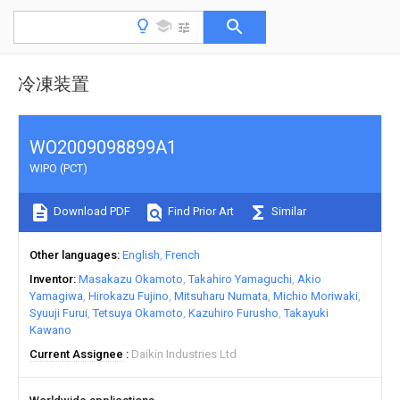
冷凍装置
WO2009098899A1
WIPO (PCT)
Download PDF
Find Prior Art
Similar
Other languages
English
French
Inventor
Masakazu Okamoto
Takahiro Yamaguchi
Akio
Yamagiwa
Hirokazu Fujino
Mitsuharu Numata
Michio Moriwaki
Syuuji Furui
Tetsuya Okamoto
Kazuhiro Furusho
Takayuki
Kawano
Current Assignee
Daikin Industries Ltd