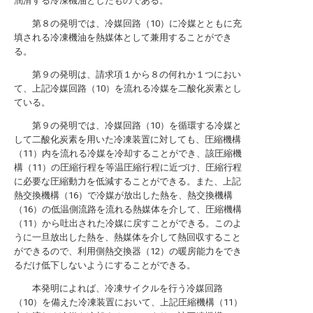
潤滑する冷凍機油としたものである。
第８の発明では、冷媒回路（10）に冷媒とともに充
填される冷凍機油を熱媒体として兼用することができ
る。
第９の発明は、請求項１から８の何れか１つにおい
て、上記冷媒回路（10）を流れる冷媒を二酸化炭素とし
ている。
第９の発明では、冷媒回路（10）を循環する冷媒と
して二酸化炭素を用いた冷凍装置に対しても、圧縮機構
（11）内を流れる冷媒を冷却することができ、該圧縮機
構（11）の圧縮行程を等温圧縮行程に近づけ、圧縮行程
に必要な圧縮動力を低減することができる。また、上記
熱交換機構（16）で冷媒が放出した熱を、熱交換機構
（16）の低温側流路を流れる熱媒体を介して、圧縮機構
（11）から吐出された冷媒に戻すことができる。このよ
うに一旦放出した熱を、熱媒体を介して熱回収すること
ができるので、利用側熱交換器（12）の暖房能力をでき
るだけ低下しないようにすることができる。
本発明によれば、冷凍サイクルを行う冷媒回路
（10）を備えた冷凍装置において、上記圧縮機構（11）