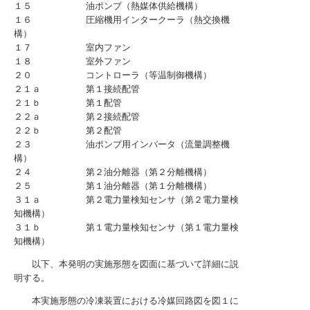
１５ 油ポンプ（熱媒体供給機構）
１６ 圧縮機用インタークーラ（熱交換機
構）
１７ 室内ファン
１８ 室外ファン
２０ コントローラ（等温制御機構）
２１ａ 第１接続配管
２１ｂ 第１配管
２２ａ 第２接続配管
２２ｂ 第２配管
２３ 油ポンプ用インバータ（流量調整機
構）
２４ 第２油分離器（第２分離機構）
２５ 第１油分離器（第１分離機構）
３１ａ 第２電力量検知センサ（第２電力量検
知機構）
３１ｂ 第１電力量検知センサ（第１電力量検
知機構）
以下、本発明の実施形態を図面に基づいて詳細に説
明する。
本実施形態の冷凍装置における冷媒回路図を図１に