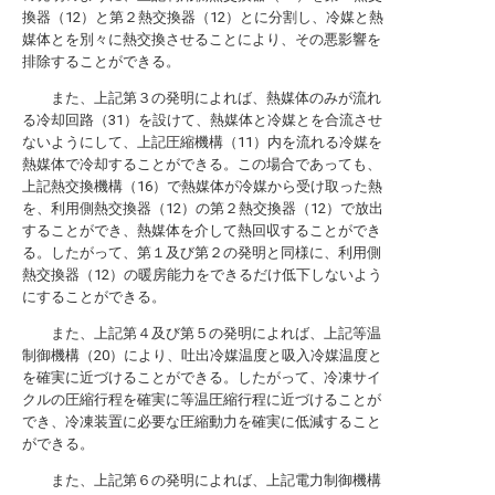
換器（12）と第２熱交換器（12）とに分割し、冷媒と熱
媒体とを別々に熱交換させることにより、その悪影響を
排除することができる。
また、上記第３の発明によれば、熱媒体のみが流れ
る冷却回路（31）を設けて、熱媒体と冷媒とを合流させ
ないようにして、上記圧縮機構（11）内を流れる冷媒を
熱媒体で冷却することができる。この場合であっても、
上記熱交換機構（16）で熱媒体が冷媒から受け取った熱
を、利用側熱交換器（12）の第２熱交換器（12）で放出
することができ、熱媒体を介して熱回収することができ
る。したがって、第１及び第２の発明と同様に、利用側
熱交換器（12）の暖房能力をできるだけ低下しないよう
にすることができる。
また、上記第４及び第５の発明によれば、上記等温
制御機構（20）により、吐出冷媒温度と吸入冷媒温度と
を確実に近づけることができる。したがって、冷凍サイ
クルの圧縮行程を確実に等温圧縮行程に近づけることが
でき、冷凍装置に必要な圧縮動力を確実に低減すること
ができる。
また、上記第６の発明によれば、上記電力制御機構