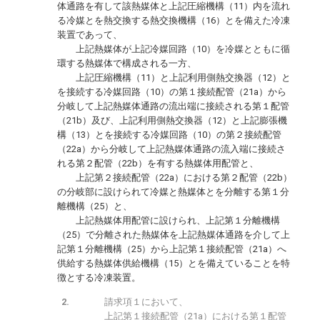
体通路を有して該熱媒体と上記圧縮機構（11）内を流れ
る冷媒とを熱交換する熱交換機構（16）とを備えた冷凍
装置であって、
上記熱媒体が上記冷媒回路（10）を冷媒とともに循
環する熱媒体で構成される一方、
上記圧縮機構（11）と上記利用側熱交換器（12）と
を接続する冷媒回路（10）の第１接続配管（21a）から
分岐して上記熱媒体通路の流出端に接続される第１配管
（21b）及び、上記利用側熱交換器（12）と上記膨張機
構（13）とを接続する冷媒回路（10）の第２接続配管
（22a）から分岐して上記熱媒体通路の流入端に接続さ
れる第２配管（22b）を有する熱媒体用配管と、
上記第２接続配管（22a）における第２配管（22b）
の分岐部に設けられて冷媒と熱媒体とを分離する第１分
離機構（25）と、
上記熱媒体用配管に設けられ、上記第１分離機構
（25）で分離された熱媒体を上記熱媒体通路を介して上
記第１分離機構（25）から上記第１接続配管（21a）へ
供給する熱媒体供給機構（15）とを備えていることを特
徴とする冷凍装置。
請求項１において、
上記第１接続配管（21a）における第１配管