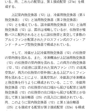
いる。尚、これらの配管は、第１接続配管（21a）を構
成する。
上記室内熱交換器（12）は、冷媒用熱交換器（第１
熱交換器）（12）と油用熱交換器（第２熱交換器）
（12）とを備えている。該冷媒用熱交換器（12）と油用
熱交換器（12）は、図示は省略しているが、伝熱管が複
数パスに配列されるとともに該伝熱管と直交して多数の
アルミフィンが配置されたクロスフィン式のフィン・ア
ンド・チューブ型熱交換器で構成されている。
そして、冷媒が上記冷媒用熱交換器（12）の伝熱管
の管内側を流れる。また、冷凍機油が上記油用熱交換器
（12）の伝熱管の管内側を流れる。この両方の熱交換器
（12，12）の近傍に設置された室内ファン（17）の送風
空気が、両方の伝熱管の管外側にある上記アルミフィン
間を流れることにより、送風空気が、冷媒及び冷凍機油
と熱交換を行うように構成されている。ここで、冷媒用
熱交換器（12）の伝熱管の出口端から延びる配管と油用
熱交換器（12）の伝熱管の出口端から延びる配管とが合
流して第１油分離器（25）の流入口に接続されている。
尚、このように室内熱交換器（12）と第１油分離器
（25）とを接続する配管が第２接続配管（22a）を構成