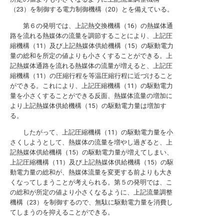
（23）を制御する電力制御機構（20）とを備えている。
第６の発明では、上記熱交換機構（16）の熱媒体通
路を流れる熱媒体の流量を調節することにより、上記圧
縮機構（11）及び上記熱媒体供給機構（15）の駆動電力
量の総和を所定の値よりも小さくすることができる。上
記熱媒体通路を流れる熱媒体の流量が増えると、上記圧
縮機構（11）の圧縮行程を等温圧縮行程に近づけること
ができる。これにより、上記圧縮機構（11）の駆動電力
量を小さくすることができる反面、熱媒体流量の増加に
より上記熱媒体供給機構（15）の駆動電力量は増加す
る。
したがって、上記圧縮機構（11）の駆動電力量を小
さくしようとして、熱媒体の流量を増やし過ぎると、上
記熱媒体供給機構（15）の駆動電力量が増えてしまい、
上記圧縮機構（11）及び上記熱媒体供給機構（15）の駆
動電力量の総和が、熱媒体流量を変更する前よりも大き
くなってしまうことが考えられる。第５の発明では、こ
の総和が所定の値より小さくなるように、上記流量調整
機構（23）を制御するので、無駄に駆動電力量を消費し
てしまうのを抑えることができる。