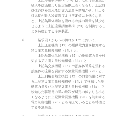
上記等温制御機構（20）は、吐出冷媒温度が
吸入冷媒温度より所定値以上高くなると、上記熱
媒体通路を流れる冷媒の流量を増加させ、吐出冷
媒温度が吸入冷媒温度より所定値以上低くなる
と、上記熱媒体通路を流れる冷媒の流量を減少さ
せるように上記流量調整機構（23）を制御するこ
とを特徴とする冷凍装置。
請求項１から５の何れか１つにおいて、
上記圧縮機構（11）の駆動電力量を検知する
第１電力量検知機構（31b）と、
上記熱媒体供給機構（15）の駆動電力量を検
知する第２電力量検知機構（31a）と、
上記熱交換機構（16）の熱媒体通路を流れる
熱媒体の流量を調節する流量調整機構（23）と、
上記利用側熱交換器（12）の熱交換量に対す
る上記第１電力量検知機構（31b）で検知した駆
動電力量及び上記第２電力量検知機構（31a）で
検知した駆動電力量の総和が所定の値よりも小さ
くなるように上記流量調整機構（23）を制御する
電力制御機構（20）とを備えていることを特徴と
する冷凍装置。