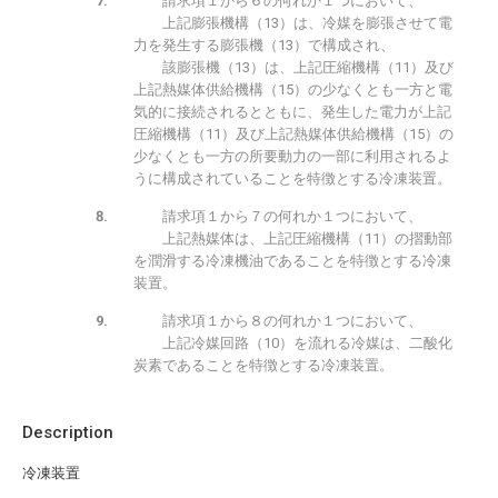
請求項１から６の何れか１つにおいて、
上記膨張機構（13）は、冷媒を膨張させて電
力を発生する膨張機（13）で構成され、
該膨張機（13）は、上記圧縮機構（11）及び
上記熱媒体供給機構（15）の少なくとも一方と電
気的に接続されるとともに、発生した電力が上記
圧縮機構（11）及び上記熱媒体供給機構（15）の
少なくとも一方の所要動力の一部に利用されるよ
うに構成されていることを特徴とする冷凍装置。
請求項１から７の何れか１つにおいて、
上記熱媒体は、上記圧縮機構（11）の摺動部
を潤滑する冷凍機油であることを特徴とする冷凍
装置。
請求項１から８の何れか１つにおいて、
上記冷媒回路（10）を流れる冷媒は、二酸化
炭素であることを特徴とする冷凍装置。
Description
冷凍装置