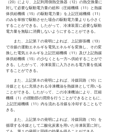
（20）により、上記利用側熱交換器（12）の熱交換量に
対して必要な駆動電力量の総和（圧縮機構（11）と熱媒
体供給機構（15）の駆動電力量）を上記圧縮機構（11）
のみを単独で駆動させた場合の駆動電力量よりも小さく
することができる。したがって、冷凍装置に必要な駆動
電力量を無駄に消費しないようにすることができる。
また、上記第７の発明によれば、上記膨張機（13）
で冷媒の運動エネルギを電気エネルギを変換し、その変
換した電気エネルギを上記圧縮機構（11）及び上記熱媒
体供給機構（15）の少なくとも一方へ供給することがで
きる。したがって、冷凍装置に入力される電力量を低減
することができる。
また、上記第８の発明によれば、冷媒回路（10）に
冷媒とともに充填される冷凍機油を熱媒体として用いる
ことができる。したがって、この冷凍機油により、圧縮
機構（1）の摺動部の潤滑を行うことができるとともに、
上記圧縮機構（11）内を流れる冷媒を冷却することもで
きる。
また、上記第９の発明によれば、冷媒回路（10）を
循環する冷媒として二酸化炭素を用いた冷凍装置に対し
ても、第１の発明と同様の効果を得ることができる。