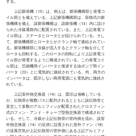
する。
上記膨張機（13）は、例えば、膨張機構部と発電コ
イル部とを備えている。上記膨張機構部は、容積式の膨
張機構を備え、該膨張機構は、該膨張機（13）内に設け
られた冷媒通路内に配置されている。また、上記発電コ
イル部は、ステータとロータとが設けられている。そし
て、膨張機構部とロータとがクランク軸で連結されてい
る。膨張機構部に冷媒が流入するとクランク軸を介して
ロータも回転する。このロータの回転により上記発電コ
イル部が発電するように構成されている。この発電コイ
ル部は、圧縮機用インバータと後述する油ポンプ用イン
バータ（23）とに電気的に接続されている。尚、両方の
インバータは、図示しない商用電源にも電気的に接続さ
れている。
上記室外熱交換器（14）は、図示は省略している
が、伝熱管が複数パスに配列されるとともに該伝熱管と
直交して多数のアルミフィンが配置されたクロスフィン
式のフィン・アンド・チューブ型熱交換器で構成されて
いる。そして、冷媒が上記伝熱管の管内側を流れ、該室
外熱交換器（14）の近傍に設置された室外ファン（18）
の送風空気が上記伝熱管の管外側にある上記アルミフィ