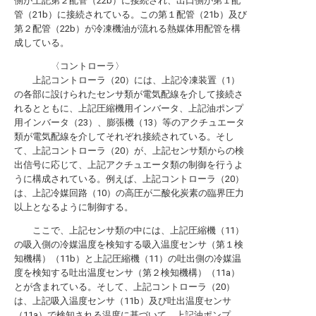
側が上記第２配管（22b）に接続され、出口側が第１配
管（21b）に接続されている。この第１配管（21b）及び
第２配管（22b）が冷凍機油が流れる熱媒体用配管を構
成している。
〈コントローラ〉
上記コントローラ（20）には、上記冷凍装置（1）
の各部に設けられたセンサ類が電気配線を介して接続さ
れるとともに、上記圧縮機用インバータ、上記油ポンプ
用インバータ（23）、膨張機（13）等のアクチュエータ
類が電気配線を介してそれぞれ接続されている。そし
て、上記コントローラ（20）が、上記センサ類からの検
出信号に応じて、上記アクチュエータ類の制御を行うよ
うに構成されている。例えば、上記コントローラ（20）
は、上記冷媒回路（10）の高圧が二酸化炭素の臨界圧力
以上となるように制御する。
ここで、上記センサ類の中には、上記圧縮機（11）
の吸入側の冷媒温度を検知する吸入温度センサ（第１検
知機構）（11b）と上記圧縮機（11）の吐出側の冷媒温
度を検知する吐出温度センサ（第２検知機構）（11a）
とが含まれている。そして、上記コントローラ（20）
は、上記吸入温度センサ（11b）及び吐出温度センサ
（11a）で検知される温度に基づいて、上記油ポンプ