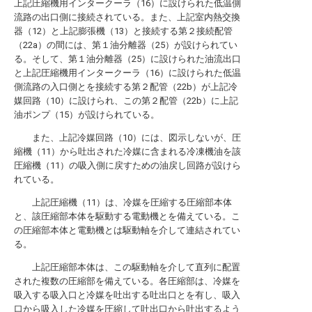
上記圧縮機用インタークーラ（16）に設けられた低温側
流路の出口側に接続されている。また、上記室内熱交換
器（12）と上記膨張機（13）と接続する第２接続配管
（22a）の間には、第１油分離器（25）が設けられてい
る。そして、第１油分離器（25）に設けられた油流出口
と上記圧縮機用インタークーラ（16）に設けられた低温
側流路の入口側とを接続する第２配管（22b）が上記冷
媒回路（10）に設けられ、この第２配管（22b）に上記
油ポンプ（15）が設けられている。
また、上記冷媒回路（10）には、図示しないが、圧
縮機（11）から吐出された冷媒に含まれる冷凍機油を該
圧縮機（11）の吸入側に戻すための油戻し回路が設けら
れている。
上記圧縮機（11）は、冷媒を圧縮する圧縮部本体
と、該圧縮部本体を駆動する電動機とを備えている。こ
の圧縮部本体と電動機とは駆動軸を介して連結されてい
る。
上記圧縮部本体は、この駆動軸を介して直列に配置
された複数の圧縮部を備えている。各圧縮部は、冷媒を
吸入する吸入口と冷媒を吐出する吐出口とを有し、吸入
口から吸入した冷媒を圧縮して吐出口から吐出するよう