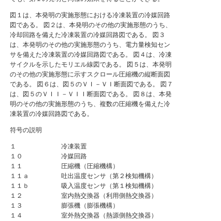
図１は、本発明の実施形態における冷凍装置の冷媒回路
図である。
図２は、本発明のその他の実施形態のうち、
冷却回路を備えた冷凍装置の冷媒回路図である。
図３
は、本発明のその他の実施形態のうち、電力量検知セン
サを備えた冷凍装置の冷媒回路図である。
図４は、冷凍
サイクルを示したモリエル線図である。
図５は、本発明
のその他の実施形態に示すスクロール圧縮機の縦断面図
である。
図６は、図５のＶＩ－ＶＩ断面図である。
図７
は、図５のＶＩＩ－ＶＩＩ断面図である。
図８は、本発
明のその他の実施形態のうち、複数の圧縮機を備えた冷
凍装置の冷媒回路図である。
符号の説明
１ 冷凍装置
１０ 冷媒回路
１１ 圧縮機（圧縮機構）
１１ａ 吐出温度センサ（第２検知機構）
１１ｂ 吸入温度センサ（第１検知機構）
１２ 室内熱交換器（利用側熱交換器）
１３ 膨張機（膨張機構）
１４ 室外熱交換器（熱源側熱交換器）