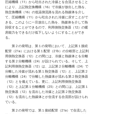
圧縮機構（11）から吐出された冷媒とを合流させること
により、上記熱交換機構（16）で冷媒が放出した熱を、
熱交換機構（16）の低温側流路を流れる熱媒体を介し
て、圧縮機構（11）から吐出された冷媒に戻すことがで
きる。このように一旦放出した熱を、熱媒体を介して熱
回収することができるので、利用側熱交換器（12）の暖
房能力をできるだけ低下しないようにすることができ
る。
第２の発明は、第１の発明において、上記第１接続
配管（21a）における第１配管（21b）の分岐部と上記利
用側熱交換器（12）との間には、冷媒と熱媒体とを分離
する第２分離機構（24）が設けられている。そして、上
記利用側熱交換器（12）は、上記第２分離機構（24）で
分離した冷媒が流れる第１熱交換器（12）と、上記第２
分離機構（24）で分離した熱媒体が流れる第２熱交換器
（12）とを備えている。更に、上記利用側熱交換器
（12）と上記第１分離機構（25）との間には、上記第１
熱交換器（12）を流出した冷媒と上記第２熱交換器
（12）を流出した熱媒体とが合流する合流部が設けられ
ている。
第２の発明では、第１接続配管（21a）で合流した