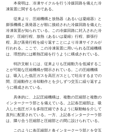
本発明は、冷凍サイクルを行う冷媒回路を備えた冷
凍装置に関するものである。
従来より、圧縮機構と放熱器（あるいは凝縮器）と
膨張機構と蒸発器とが順に接続された冷媒回路を備えた
冷凍装置が知られている。この冷媒回路に封入された冷
媒が、圧縮行程、放熱（あるいは凝縮）行程、膨張行
程、及び蒸発行程を繰り返すことにより冷凍サイクルが
行われる。ここで、この冷凍装置に用いられる圧縮機構
は、理想的には断熱圧縮を行うように構成されている。
特許文献１には、従来よりも圧縮動力を低減するこ
とが可能な圧縮機構が開示されている。この圧縮機構
は、吸入した低圧ガスを高圧ガスとして吐出するまでの
間、圧縮動作と冷却動作とを少しずつ交互に繰り返すよ
うに構成されている。
具体的に、上記圧縮機構は、複数の圧縮部と複数の
インタークーラ部とを備えている。上記各圧縮部は、吸
入した低圧ガスを多段圧縮できるように駆動軸を介して
直列に配置されている。一方、上記各インタークーラ部
は、隣り合う圧縮部と圧縮部との間に設けられている。
このように各圧縮部と各インタークーラ部とを交互