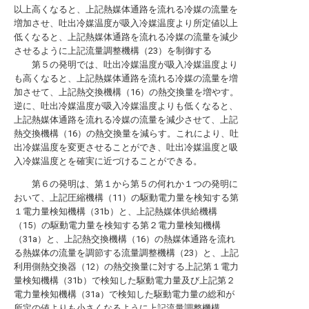
以上高くなると、上記熱媒体通路を流れる冷媒の流量を
増加させ、吐出冷媒温度が吸入冷媒温度より所定値以上
低くなると、上記熱媒体通路を流れる冷媒の流量を減少
させるように上記流量調整機構（23）を制御する
第５の発明では、吐出冷媒温度が吸入冷媒温度より
も高くなると、上記熱媒体通路を流れる冷媒の流量を増
加させて、上記熱交換機構（16）の熱交換量を増やす。
逆に、吐出冷媒温度が吸入冷媒温度よりも低くなると、
上記熱媒体通路を流れる冷媒の流量を減少させて、上記
熱交換機構（16）の熱交換量を減らす。これにより、吐
出冷媒温度を変更させることができ、吐出冷媒温度と吸
入冷媒温度とを確実に近づけることができる。
第６の発明は、第１から第５の何れか１つの発明に
おいて、上記圧縮機構（11）の駆動電力量を検知する第
１電力量検知機構（31b）と、上記熱媒体供給機構
（15）の駆動電力量を検知する第２電力量検知機構
（31a）と、上記熱交換機構（16）の熱媒体通路を流れ
る熱媒体の流量を調節する流量調整機構（23）と、上記
利用側熱交換器（12）の熱交換量に対する上記第１電力
量検知機構（31b）で検知した駆動電力量及び上記第２
電力量検知機構（31a）で検知した駆動電力量の総和が
所定の値よりも小さくなるように上記流量調整機構