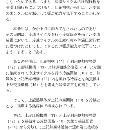
しないためである。つまり、冷凍サイクルの圧縮行程を
等温圧縮行程に近づけると、圧縮機構から吐出した冷媒
のエンタルピが減少して暖房能力が低下することがわか
る。
本発明は、かかる点に鑑みてなされたものであり、
その目的は、冷凍サイクルを行う冷媒回路を備えた冷凍
装置において、冷凍サイクルの圧縮行程を等温圧縮行程
に近づけたとしても、できるだけ暖房能力が低下しない
ようにすることである。
第１の発明は、圧縮機構（11）と利用側熱交換器
（12）と膨張機構（13）と熱源側熱交換器（14）とが順
に接続されて冷凍サイクルを行う冷媒回路（10）と、熱
媒体と上記圧縮機構（11）内を流れる冷媒とを熱交換す
る熱交換機構（16）とを備えた冷凍装置を前提としてい
る。
そして、上記熱媒体が上記冷媒回路（10）を冷媒と
ともに循環する熱媒体で構成されている。
更に、上記圧縮機構（11）と上記利用側熱交換器
（12）とを接続する冷媒回路（10）の第１接続配管
（21a）から分岐して上記熱媒体通路の流出端に接続さ