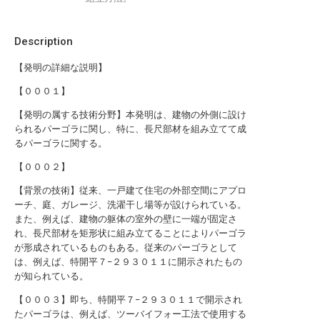
Description
【発明の詳細な説明】
【０００１】
【発明の属する技術分野】本発明は、建物の外側に設け
られるパーゴラに関し、特に、長尺部材を組み立てて成
るパーゴラに関する。
【０００２】
【背景の技術】従来、一戸建て住宅の外部空間にアプロ
ーチ、庭、ガレージ、洗濯干し場等が設けられている。
また、例えば、建物の躯体の室外の壁に一端が固定さ
れ、長尺部材を矩形状に組み立てることによりパーゴラ
が形成されているものもある。従来のパーゴラとして
は、例えば、特開平７−２９３０１１に開示されたもの
が知られている。
【０００３】即ち、特開平７−２９３０１１で開示され
たパーゴラは、例えば、ツーバイフォー工法で使用する