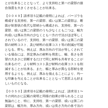
とが出来ることとなって、より支持柱と第一の梁部の接
合強度を大きくさせることが出来る。
【００４９】請求項５記載の発明によれば、パーゴラを
構成する支持柱、第一の梁部、或いは第二の梁部は、断
面が矩形状の長尺な部材から構成され、支持柱、第一の
梁部、或いは第二の梁部のうち少なくとも二つは、幅方
向或いは厚み方向の少なくとも一方の寸法がほぼ等しく
されているので、支持柱、第一の梁部、或いは第二の梁
部の材料コスト、及び材料の在庫コスト等の削減が可能
となる。即ち、例えば、厚み方向の寸法が等しくされて
いる場合には、所定厚みの材料を用意し、幅、長さを所
望の大きさに切断するだけで同じ材料を共有することが
出来るので、より材料コスト及び材料の在庫コストを削
減することが出来る。また、幅と厚みが異なる部材を使
用するよりも、例えば、厚みを揃えることにより、均一
な印象を与えることが出来ることとなって意匠上も好ま
しいものとなる。
【００５０】請求項６記載の発明によれば、請求項１〜
５の何れかに記載の発明と同様の効果が得られることは
無論のこと、特に、支持柱、第一の梁部、或いは第二の
梁部は、幅方向、厚み方向、或いは長さ方向の各寸法の