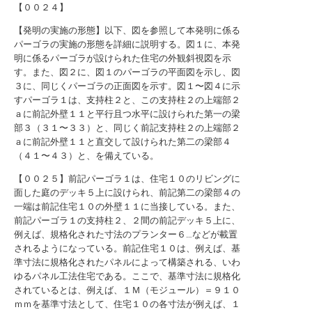
【００２４】
【発明の実施の形態】以下、図を参照して本発明に係る
パーゴラの実施の形態を詳細に説明する。図１に、本発
明に係るパーゴラが設けられた住宅の外観斜視図を示
す。また、図２に、図１のパーゴラの平面図を示し、図
３に、同じくパーゴラの正面図を示す。図１〜図４に示
すパーゴラ１は、支持柱２と、この支持柱２の上端部２
ａに前記外壁１１と平行且つ水平に設けられた第一の梁
部３（３１〜３３）と、同じく前記支持柱２の上端部２
ａに前記外壁１１と直交して設けられた第二の梁部４
（４１〜４３）と、を備えている。
【００２５】前記パーゴラ１は、住宅１０のリビングに
面した庭のデッキ５上に設けられ、前記第二の梁部４の
一端は前記住宅１０の外壁１１に当接している。また、
前記パーゴラ１の支持柱２、２間の前記デッキ５上に、
例えば、規格化された寸法のプランター６…などが載置
されるようになっている。前記住宅１０は、例えば、基
準寸法に規格化されたパネルによって構築される、いわ
ゆるパネル工法住宅である。ここで、基準寸法に規格化
されているとは、例えば、１Ｍ（モジュール）＝９１０
ｍｍを基準寸法として、住宅１０の各寸法が例えば、１