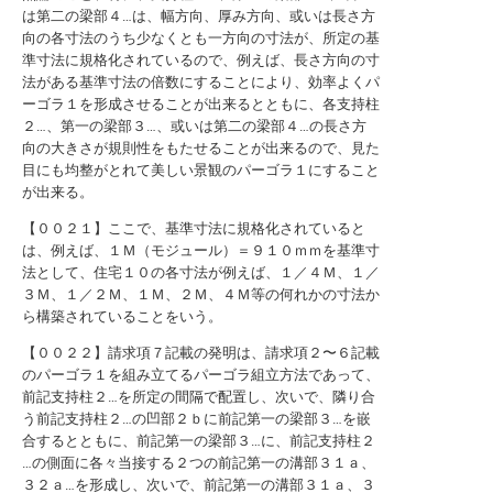
は第二の梁部４…は、幅方向、厚み方向、或いは長さ方
向の各寸法のうち少なくとも一方向の寸法が、所定の基
準寸法に規格化されているので、例えば、長さ方向の寸
法がある基準寸法の倍数にすることにより、効率よくパ
ーゴラ１を形成させることが出来るとともに、各支持柱
２…、第一の梁部３…、或いは第二の梁部４…の長さ方
向の大きさが規則性をもたせることが出来るので、見た
目にも均整がとれて美しい景観のパーゴラ１にすること
が出来る。
【００２１】ここで、基準寸法に規格化されていると
は、例えば、１Ｍ（モジュール）＝９１０ｍｍを基準寸
法として、住宅１０の各寸法が例えば、１／４Ｍ、１／
３Ｍ、１／２Ｍ、１Ｍ、２Ｍ、４Ｍ等の何れかの寸法か
ら構築されていることをいう。
【００２２】請求項７記載の発明は、請求項２〜６記載
のパーゴラ１を組み立てるパーゴラ組立方法であって、
前記支持柱２…を所定の間隔で配置し、次いで、隣り合
う前記支持柱２…の凹部２ｂに前記第一の梁部３…を嵌
合するとともに、前記第一の梁部３…に、前記支持柱２
…の側面に各々当接する２つの前記第一の溝部３１ａ、
３２ａ…を形成し、次いで、前記第一の溝部３１ａ、３