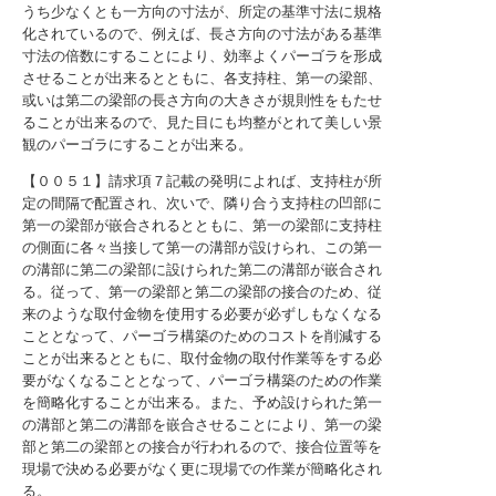
うち少なくとも一方向の寸法が、所定の基準寸法に規格
化されているので、例えば、長さ方向の寸法がある基準
寸法の倍数にすることにより、効率よくパーゴラを形成
させることが出来るとともに、各支持柱、第一の梁部、
或いは第二の梁部の長さ方向の大きさが規則性をもたせ
ることが出来るので、見た目にも均整がとれて美しい景
観のパーゴラにすることが出来る。
【００５１】請求項７記載の発明によれば、支持柱が所
定の間隔で配置され、次いで、隣り合う支持柱の凹部に
第一の梁部が嵌合されるとともに、第一の梁部に支持柱
の側面に各々当接して第一の溝部が設けられ、この第一
の溝部に第二の梁部に設けられた第二の溝部が嵌合され
る。従って、第一の梁部と第二の梁部の接合のため、従
来のような取付金物を使用する必要が必ずしもなくなる
こととなって、パーゴラ構築のためのコストを削減する
ことが出来るとともに、取付金物の取付作業等をする必
要がなくなることとなって、パーゴラ構築のための作業
を簡略化することが出来る。また、予め設けられた第一
の溝部と第二の溝部を嵌合させることにより、第一の梁
部と第二の梁部との接合が行われるので、接合位置等を
現場で決める必要がなく更に現場での作業が簡略化され
る。