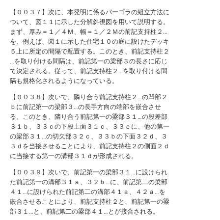
【００３７】次に、本発明に係るパーゴラの組立方法に
ついて、図１１に示した分解斜視図を用いて説明する。
まず、厚み＝１／４Ｍ、幅＝１／２Ｍの前記支持柱２…
を、例えば、図１に示した住宅１０の庭に設けたデッキ
５上に所定の間隔で配置する。このとき、前記支持柱２
…を取り付ける間隔は、前記第一の梁部３の長さに応じ
て決定される。従って、前記支持柱２…を取り付ける間
隔も規格化されるようになっている。
【００３８】次いで、隣り合う前記支持柱２…の凹部２
ｂに前記第一の梁部３…の長手方向の端部を嵌合させ
る。このとき、隣り合う前記第一の梁部３１…の段差部
３１ｂ、３３ｃの下段上面３１ｃ、３３ｅに、他の第一
の梁部３１…の切欠部３２ｃ、３３ｂの下面３２ｄ、３
３ｄを当接させることにより、前記支持柱２の側面２ｄ
に当接する第一の溝部３１ｄが形成される。
【００３９】次いで、前記第一の梁部３１…に設けられ
た前記第一の溝部３１ａ、３２ｂ…に、前記第二の梁部
４１…に設けられた前記第二の溝部４１ａ、４２ａ…を
嵌合させることにより、前記支持柱２と、前記第一の梁
部３１…と、前記第二の梁部４１…とが接合される。