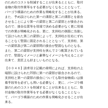
のためのコストを削減することが出来るとともに、取付
金物の取付作業等をする必要がなくなることとなって、
パーゴラ構築のための作業を簡略化することが出来る。
また、予め設けられた第一の溝部と第二の溝部とを嵌合
させることにより第一の梁部と第二の梁部とが接合され
るので、接合位置等を現場で決める必要がなく更に現場
での作業が簡略化される。更に、支持柱の側面に当接し
て設けられた第二の梁部によって、支持柱が左右にずれ
ることなく堅固に固定されることとなって、支持柱、第
一の梁部及び第二の梁部間の接合が堅固なものとなる。
また、第二の梁部が支持柱を挟んで２つ配置されている
ので、堅固なイメージと豪華なイメージを与えることが
出来て、意匠上も好ましいものとなる。
【００４６】請求項２記載の発明によれば、支持柱の上
端部に設けられた凹部に第一の梁部が嵌合されるので、
支持柱と第一の梁部の接合についても取付金物或いは接
着手段等を必ずしも用いる必要なく、更に、パーゴラ構
築のためのコストを削減することが出来るとともに、取
付金物の取付作業等をする必要がなくなることとなっ
て、パーゴラ構築のための作業を簡略化させることが出
来る。