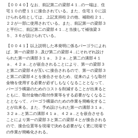
【００４０】なお、前記第二の梁部４１…の一端は、住
宅１０の壁１１に接合されている。また、住宅１０に設
けられる柱としては、上記支持柱２の他、補助柱２１、
２２が一部に使用されている。また、前記第一の梁部３
と平行に、前記第二の梁部４１…と当接して補強梁３
５、３６が設けられている。
【００４１】以上説明した本発明に係るパーゴラによれ
ば、第一の梁部３…及び第二の梁部４…にそれぞれ設け
られた第一の溝部３１ａ、３２ａ…と第二の溝部４１
ａ、４２ａ…とが嵌合されることにより、第一の梁部３
と第二の梁部４が互いに接合されるので、第一の梁部３
と第二の梁部４とを接合させるため、従来のような取付
金物を使用する必要が必ずしもなくなることとなって、
パーゴラ構築のためのコストを削減することが出来ると
ともに、取付金物の取付作業等をする必要がなくなるこ
ととなって、パーゴラ構築のための作業を簡略化するこ
とが出来る。また、予め設けられた第一の溝部３１ａ、
３２ａ…と第二の溝部４１ａ、４２ａ…とを嵌合させる
ことにより第一の梁部３と第二の梁部４とが接合される
ので、接合位置等を現場で決める必要がなく更に現場で
の作業が簡略化される。