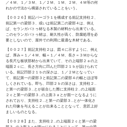
／４Ｍ、１／３Ｍ、１／２Ｍ、１Ｍ、２Ｍ、４Ｍ等の何
れかの寸法から構築されていることをいう。
【００２６】前記パーゴラ１を構成する前記支持柱２、
前記第一の梁部３、或いは前記第二の梁部４は、例え
ば、セランガバトゥ材なる木製の材料から出来ている。
このセランガバトゥ材は、耐久性が高く、防腐処理を必
要としないので、屋外での利用に最適な木材である。
【００２７】前記支持柱２は、図４に示すように、例え
ば、厚み＝１／４Ｍ、幅＝１／４Ｍ、長さ＝３Ｍからな
る長尺な板状部材から出来ていて、その上端部２ａの上
端面２ｃに、長さ方向に凹んだ凹部２１ｂが設けられて
いる。前記凹部２１ｂの深さは、１／２Ｍとなってい
て、前記第一の梁部３と前記第二の梁部４の幅とほぼ等
しくされている。即ち、凹部２ｂの深さは、支持柱２…
と第一の梁部３…とが嵌合した際に支持柱２…の上端面
２ｃと第一の梁部３…の上面３ａとが面一となるように
されており、支持柱２…と第一の梁部３…とが一体化さ
れた印象を与えることが出来ることとなって、意匠上好
ましいものとなる。
【００２８】また、支持柱２…の上端面２ｃと第一の梁
部３…の上面３ａが面一になることによって、第一の梁