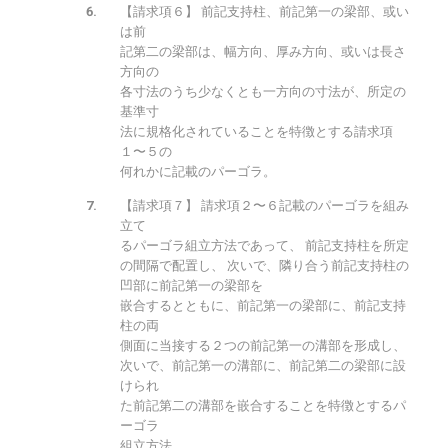
【請求項６】 前記支持柱、前記第一の梁部、或い
は前
記第二の梁部は、幅方向、厚み方向、或いは長さ
方向の
各寸法のうち少なくとも一方向の寸法が、所定の
基準寸
法に規格化されていることを特徴とする請求項
１〜５の
何れかに記載のパーゴラ。
【請求項７】 請求項２〜６記載のパーゴラを組み
立て
るパーゴラ組立方法であって、 前記支持柱を所定
の間隔で配置し、 次いで、隣り合う前記支持柱の
凹部に前記第一の梁部を
嵌合するとともに、前記第一の梁部に、前記支持
柱の両
側面に当接する２つの前記第一の溝部を形成し、
次いで、前記第一の溝部に、前記第二の梁部に設
けられ
た前記第二の溝部を嵌合することを特徴とするパ
ーゴラ
組立方法。