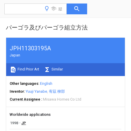
パーゴラ及びパーゴラ組立方法
JPH11303195A
Japan
Find Prior Art
Similar
Other languages
English
Inventor
Yuuji Yanabe
宥茲 柳部
Current Assignee
Misawa Homes Co Ltd
Worldwide applications
1998
JP