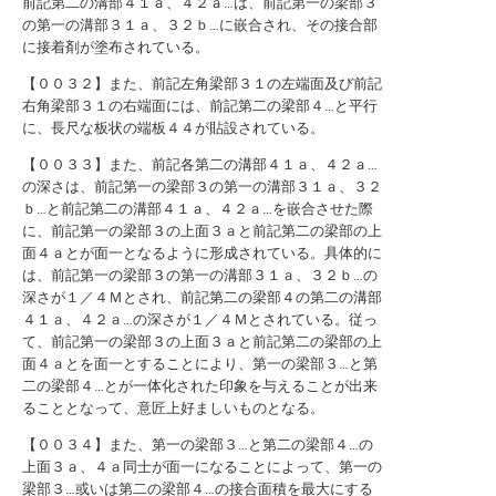
前記第二の溝部４１ａ、４２ａ…は、前記第一の梁部３
の第一の溝部３１ａ、３２ｂ…に嵌合され、その接合部
に接着剤が塗布されている。
【００３２】また、前記左角梁部３１の左端面及び前記
右角梁部３１の右端面には、前記第二の梁部４…と平行
に、長尺な板状の端板４４が貼設されている。
【００３３】また、前記各第二の溝部４１ａ、４２ａ…
の深さは、前記第一の梁部３の第一の溝部３１ａ、３２
ｂ…と前記第二の溝部４１ａ、４２ａ…を嵌合させた際
に、前記第一の梁部３の上面３ａと前記第二の梁部の上
面４ａとが面一となるように形成されている。具体的に
は、前記第一の梁部３の第一の溝部３１ａ、３２ｂ…の
深さが１／４Ｍとされ、前記第二の梁部４の第二の溝部
４１ａ、４２ａ…の深さが１／４Ｍとされている。従っ
て、前記第一の梁部３の上面３ａと前記第二の梁部の上
面４ａとを面一とすることにより、第一の梁部３…と第
二の梁部４…とが一体化された印象を与えることが出来
ることとなって、意匠上好ましいものとなる。
【００３４】また、第一の梁部３…と第二の梁部４…の
上面３ａ、４ａ同士が面一になることによって、第一の
梁部３…或いは第二の梁部４…の接合面積を最大にする