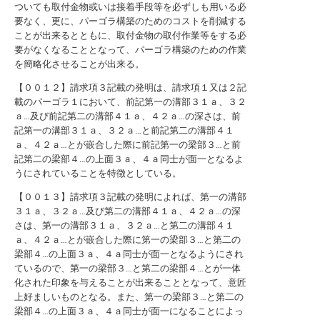
ついても取付金物或いは接着手段等を必ずしも用いる必
要なく、更に、パーゴラ構築のためのコストを削減する
ことが出来るとともに、取付金物の取付作業等をする必
要がなくなることとなって、パーゴラ構築のための作業
を簡略化させることが出来る。
【００１２】請求項３記載の発明は、請求項１又は２記
載のパーゴラ１において、前記第一の溝部３１ａ、３２
ａ…及び前記第二の溝部４１ａ、４２ａ…の深さは、前
記第一の溝部３１ａ、３２ａ…と前記第二の溝部４１
ａ、４２ａ…とが嵌合した際に前記第一の梁部３…と前
記第二の梁部４…の上面３ａ、４ａ同士が面一となるよ
うにされていることを特徴としている。
【００１３】請求項３記載の発明によれば、第一の溝部
３１ａ、３２ａ…及び第二の溝部４１ａ、４２ａ…の深
さは、第一の溝部３１ａ、３２ａ…と第二の溝部４１
ａ、４２ａ…とが嵌合した際に第一の梁部３…と第二の
梁部４…の上面３ａ、４ａ同士が面一となるようにされ
ているので、第一の梁部３…と第二の梁部４…とが一体
化された印象を与えることが出来ることとなって、意匠
上好ましいものとなる。また、第一の梁部３…と第二の
梁部４…の上面３ａ、４ａ同士が面一になることによっ