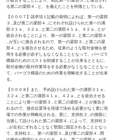
が嵌合することにより、前記第一の梁部３…と接合され
る第二の梁部４…と、を備えたことを特徴としている。
【０００７】請求項１記載の発明によれば、第一の梁部
３…及び第二の梁部４…にそれぞれ設けられた第一の溝
部３１ａ、３２ａ…と第二の溝部４１ａ、４２ａ…とが
嵌合されることにより、第一の梁部３…と第二の梁部４
…が互いに接合されるので、第一の梁部３…と第二の梁
部４…とを接合させるため、従来のような取付金物を使
用する必要が必ずしもなくなることとなって、パーゴラ
構築のためのコストを削減することが出来るとともに、
取付金物の取付作業等をする必要がなくなることとなっ
て、パーゴラ構築のための作業を簡略化することが出来
る。
【０００８】また、予め設けられた第一の溝部３１ａ、
３２ａ…と第二の溝部４１ａ、４２ａ…とを嵌合させる
ことにより第一の梁部３…と第二の梁部４…とが接合さ
れるので、接合位置等を現場で決める必要がなく更に現
場での作業が簡略化される。更に、支持柱２…の側面に
当接して設けられた第二の梁部４…によって、支持柱２
…が左右にずれることなく堅固に固定されることとなっ
て、支持柱２…、第一の梁部３…及び第二の梁部４…間
の接合が堅固なものとなる。また、第二の梁部４…が支