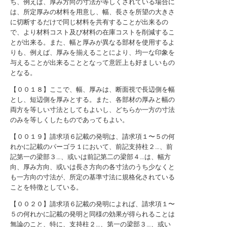
ち、例えば、厚み方向の寸法が等しくされている場合に
は、所定厚みの材料を用意し、幅、長さを所望の大きさ
に切断するだけで同じ材料を共有することが出来るの
で、より材料コスト及び材料の在庫コストを削減するこ
とが出来る。また、幅と厚みが異なる部材を使用するよ
りも、例えば、厚みを揃えることにより、均一な印象を
与えることが出来ることとなって意匠上も好ましいもの
となる。
【００１８】ここで、幅、厚みは、断面視で長辺側を幅
とし、短辺側を厚みとする。また、各部材の厚みと幅の
両方を等しい寸法としてもよいし、どちらか一方の寸法
のみを等しくしたものであってもよい。
【００１９】請求項６記載の発明は、請求項１〜５の何
れかに記載のパーゴラ１において、前記支持柱２…、前
記第一の梁部３…、或いは前記第二の梁部４…は、幅方
向、厚み方向、或いは長さ方向の各寸法のうち少なくと
も一方向の寸法が、所定の基準寸法に規格化されている
ことを特徴としている。
【００２０】請求項６記載の発明によれば、請求項１〜
５の何れかに記載の発明と同様の効果が得られることは
無論のこと、特に、支持柱２…、第一の梁部３…、或い