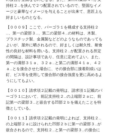
持柱２…を挟んで２つ配置されているので、堅固なイメ
ージと豪華なイメージを与えることが出来て、意匠上も
好ましいものとなる。
【０００９】ここで、パーゴラ１を構成する支持柱２
…、第一の梁部３…、第二の梁部４…の材料は、木製、
プラスチック製、金属製などどのようなものであっても
よいが、屋外に晒されるので、好ましくは耐久性、耐食
性の良好な材料を用いる。支持柱２…が配置される所定
の間隔は、設計事項であり、任意に定めてよい。また、
第一の溝部３１ａ、３２ａ…と第二の溝部４１ａ、４２
ａ…とを接合させた場合に、その接合部に接着剤或いは
釘、ビス等を使用して接合部の接合強度を更に高めるよ
うにしてもよい。
【００１０】請求項２記載の発明は、請求項１記載のパ
ーゴラ１において、前記支持柱２…の上端部２ａに、前
記第一の梁部３…と嵌合する凹部２ｂを備えたことを特
徴としている。
【００１１】請求項２記載の発明によれば、支持柱２…
の上端部２ａに設けられた凹部２ｂに第一の梁部３…が
嵌合されるので、支持柱２…と第一の梁部３…の接合に