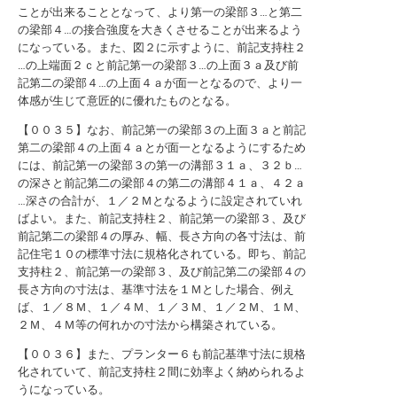
ことが出来ることとなって、より第一の梁部３…と第二
の梁部４…の接合強度を大きくさせることが出来るよう
になっている。また、図２に示すように、前記支持柱２
…の上端面２ｃと前記第一の梁部３…の上面３ａ及び前
記第二の梁部４…の上面４ａが面一となるので、より一
体感が生じて意匠的に優れたものとなる。
【００３５】なお、前記第一の梁部３の上面３ａと前記
第二の梁部４の上面４ａとが面一となるようにするため
には、前記第一の梁部３の第一の溝部３１ａ、３２ｂ…
の深さと前記第二の梁部４の第二の溝部４１ａ、４２ａ
…深さの合計が、１／２Ｍとなるように設定されていれ
ばよい。また、前記支持柱２、前記第一の梁部３、及び
前記第二の梁部４の厚み、幅、長さ方向の各寸法は、前
記住宅１０の標準寸法に規格化されている。即ち、前記
支持柱２、前記第一の梁部３、及び前記第二の梁部４の
長さ方向の寸法は、基準寸法を１Ｍとした場合、例え
ば、１／８Ｍ、１／４Ｍ、１／３Ｍ、１／２Ｍ、１Ｍ、
２Ｍ、４Ｍ等の何れかの寸法から構築されている。
【００３６】また、プランター６も前記基準寸法に規格
化されていて、前記支持柱２間に効率よく納められるよ
うになっている。