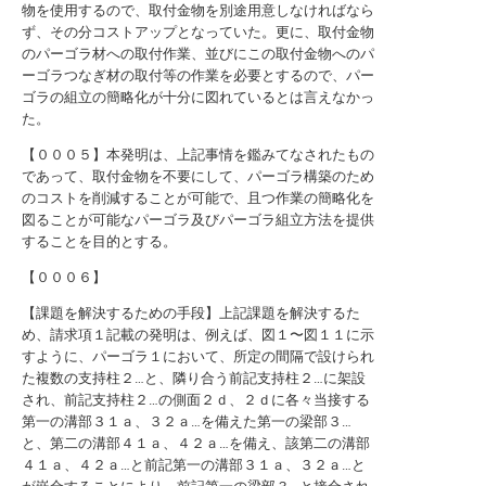
物を使用するので、取付金物を別途用意しなければなら
ず、その分コストアップとなっていた。更に、取付金物
のパーゴラ材への取付作業、並びにこの取付金物へのパ
ーゴラつなぎ材の取付等の作業を必要とするので、パー
ゴラの組立の簡略化が十分に図れているとは言えなかっ
た。
【０００５】本発明は、上記事情を鑑みてなされたもの
であって、取付金物を不要にして、パーゴラ構築のため
のコストを削減することが可能で、且つ作業の簡略化を
図ることが可能なパーゴラ及びパーゴラ組立方法を提供
することを目的とする。
【０００６】
【課題を解決するための手段】上記課題を解決するた
め、請求項１記載の発明は、例えば、図１〜図１１に示
すように、パーゴラ１において、所定の間隔で設けられ
た複数の支持柱２…と、隣り合う前記支持柱２…に架設
され、前記支持柱２…の側面２ｄ、２ｄに各々当接する
第一の溝部３１ａ、３２ａ…を備えた第一の梁部３…
と、第二の溝部４１ａ、４２ａ…を備え、該第二の溝部
４１ａ、４２ａ…と前記第一の溝部３１ａ、３２ａ…と