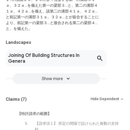
ａ、３２ａ…を備えた第一の梁部３…と、第二の溝部４
１ａ、４２ａ…を備え、該第二の溝部４１ａ、４２ａ…
と前記第一の溝部３１ａ、３２ａ…とが嵌合することに
より、前記第一の梁部３…と接合される第二の梁部４…
と、を備えた。
Landscapes
Joining Of Building Structures In
Genera
Show more
Claims
(7)
Hide Dependent
【特許請求の範囲】
【請求項１】 所定の間隔で設けられた複数の支持
柱