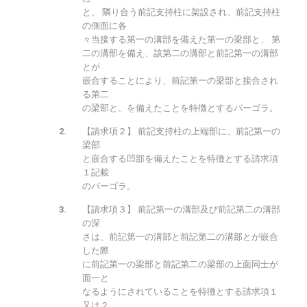
と、 隣り合う前記支持柱に架設され、前記支持柱
の側面に各
々当接する第一の溝部を備えた第一の梁部と、 第
二の溝部を備え、該第二の溝部と前記第一の溝部
とが
嵌合することにより、前記第一の梁部と接合され
る第二
の梁部と、を備えたことを特徴とするパーゴラ。
【請求項２】 前記支持柱の上端部に、前記第一の
梁部
と嵌合する凹部を備えたことを特徴とする請求項
１記載
のパーゴラ。
【請求項３】 前記第一の溝部及び前記第二の溝部
の深
さは、前記第一の溝部と前記第二の溝部とが嵌合
した際
に前記第一の梁部と前記第二の梁部の上面同士が
面一と
なるようにされていることを特徴とする請求項１
又は２