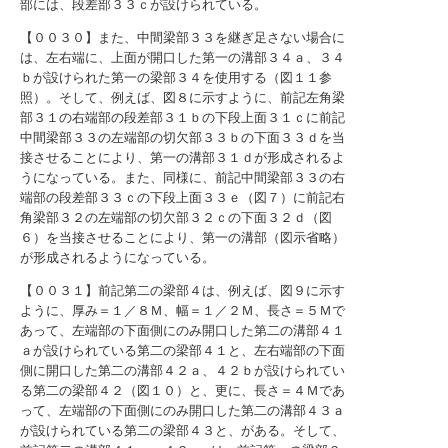
部には、段差部３３ｃが設けられている。
【００３０】また、中間梁部３３を継ぎ足さない場合に
は、左右端に、上面が開口した第一の溝部３４ａ、３４
ｂが設けられた第一の梁部３４を使用する（図１１参
照）。そして、例えば、図８に示すように、前記左角梁
部３１の右端部の段差部３１ｂの下段上面３１ｃに前記
中間梁部３３の左端部の切欠部３３ｂの下面３３ｄを当
接させることにより、第一の溝部３１ｄが形成されるよ
うになっている。また、同様に、前記中間梁部３３の右
端部の段差部３３ｃの下段上面３３ｅ（図７）に前記右
角梁部３２の左端部の切欠部３２ｃの下面３２ｄ（図
６）を当接させることにより、第一の溝部（図示省略）
が形成されるようになっている。
【００３１】前記第二の梁部４は、例えば、図９に示す
ように、厚み＝１／８Ｍ、幅＝１／２Ｍ、長さ＝５Ｍで
あって、左端部の下面側にのみ開口した第二の溝部４１
ａが設けられている第二の梁部４１と、左右端部の下面
側に開口した第二の溝部４２ａ、４２ｂが設けられてい
る第二の梁部４２（図１０）と、更に、長さ＝４Ｍであ
って、左端部の下面側にのみ開口した第二の溝部４３ａ
が設けられている第二の梁部４３と、がある。そして、