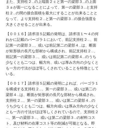
また、支持柱２…の上端面２ｃと第一の梁部３…の上面
３ａが面一になることによって、第一の梁部３…と支持
柱２…の間の接合面積を最大にすることが出来ることと
なって、より支持柱２…と第一の梁部３…の接合強度を
大きくさせることが出来る。
【００１６】請求項５記載の発明は、請求項１〜４の何
れかに記載のパーゴラ１において、前記支持柱２…、前
記第一の梁部３…、或いは前記第二の梁部４…は、断面
が矩形状の長尺な部材から構成され、前記支持柱２…、
前記第一の梁部３…、或いは前記第二の梁部４…のうち
少なくとも二つは、幅方向、或いは厚み方向の少なくと
も一方の寸法がほぼ等しくされていることを特徴として
いる。
【００１７】請求項５記載の発明によれば、パーゴラ１
を構成する支持柱２…、第一の梁部３…、或いは第二の
梁部４…は、断面が矩形状の長尺な部材から構成され、
支持柱２…、第一の梁部３…、或いは第二の梁部４…の
うち少なくとも二つは、幅方向或いは厚み方向の少なく
とも一方の寸法がほぼ等しくされているので、支持柱２
…、第一の梁部３…、或いは第二の梁部３…の材料コス
ト、及び材料の在庫コスト等の削減が可能となる。即