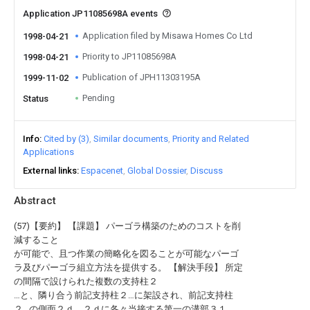
Application JP11085698A events
Application filed by Misawa Homes Co Ltd
1998-04-21
Priority to JP11085698A
1998-04-21
Publication of JPH11303195A
1999-11-02
Pending
Status
Info
Cited by (3)
Similar documents
Priority and Related
Applications
External links
Espacenet
Global Dossier
Discuss
Abstract
(57)【要約】 【課題】 パーゴラ構築のためのコストを削
減すること
が可能で、且つ作業の簡略化を図ることが可能なパーゴ
ラ及びパーゴラ組立方法を提供する。 【解決手段】 所定
の間隔で設けられた複数の支持柱２
…と、隣り合う前記支持柱２…に架設され、前記支持柱
２…の側面２ｄ、２ｄに各々当接する第一の溝部３１