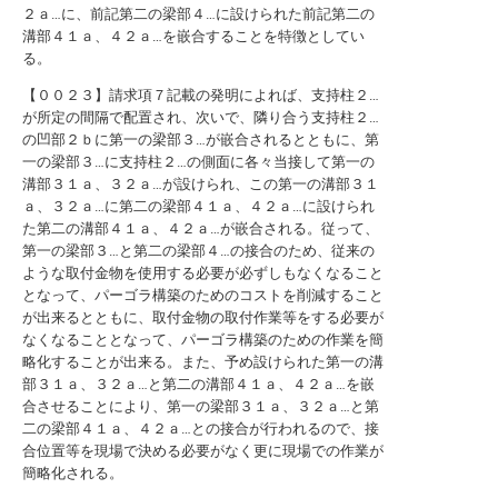
２ａ…に、前記第二の梁部４…に設けられた前記第二の
溝部４１ａ、４２ａ…を嵌合することを特徴としてい
る。
【００２３】請求項７記載の発明によれば、支持柱２…
が所定の間隔で配置され、次いで、隣り合う支持柱２…
の凹部２ｂに第一の梁部３…が嵌合されるとともに、第
一の梁部３…に支持柱２…の側面に各々当接して第一の
溝部３１ａ、３２ａ…が設けられ、この第一の溝部３１
ａ、３２ａ…に第二の梁部４１ａ、４２ａ…に設けられ
た第二の溝部４１ａ、４２ａ…が嵌合される。従って、
第一の梁部３…と第二の梁部４…の接合のため、従来の
ような取付金物を使用する必要が必ずしもなくなること
となって、パーゴラ構築のためのコストを削減すること
が出来るとともに、取付金物の取付作業等をする必要が
なくなることとなって、パーゴラ構築のための作業を簡
略化することが出来る。また、予め設けられた第一の溝
部３１ａ、３２ａ…と第二の溝部４１ａ、４２ａ…を嵌
合させることにより、第一の梁部３１ａ、３２ａ…と第
二の梁部４１ａ、４２ａ…との接合が行われるので、接
合位置等を現場で決める必要がなく更に現場での作業が
簡略化される。