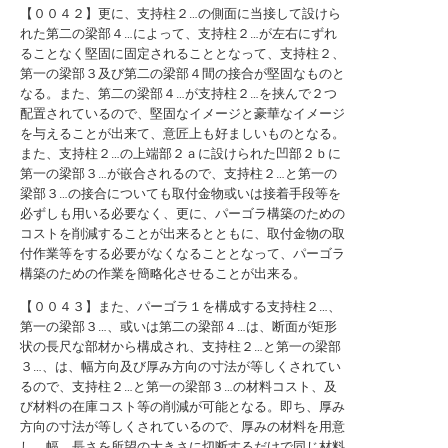
【００４２】更に、支持柱２…の側面に当接して設けら
れた第二の梁部４…によって、支持柱２…が左右にずれ
ることなく堅固に固定されることとなって、支持柱２、
第一の梁部３及び第二の梁部４間の接合が堅固なものと
なる。また、第二の梁部４…が支持柱２…を挟んで２つ
配置されているので、堅固なイメージと豪華なイメージ
を与えることが出来て、意匠上も好ましいものとなる。
また、支持柱２…の上端部２ａに設けられた凹部２ｂに
第一の梁部３…が嵌合されるので、支持柱２…と第一の
梁部３…の接合についても取付金物或いは接着手段等を
必ずしも用いる必要なく、更に、パーゴラ構築のための
コストを削減することが出来るとともに、取付金物の取
付作業等をする必要がなくなることとなって、パーゴラ
構築のための作業を簡略化させることが出来る。
【００４３】また、パーゴラ１を構成する支持柱２…、
第一の梁部３…、或いは第二の梁部４…は、断面が矩形
状の長尺な部材から構成され、支持柱２…と第一の梁部
３…、は、幅方向及び厚み方向の寸法が等しくされてい
るので、支持柱２…と第一の梁部３…の材料コスト、及
び材料の在庫コスト等の削減が可能となる。即ち、厚み
方向の寸法が等しくされているので、厚みの材料を用意
し、幅、長さを所望の大きさに切断するだけで同じ材料