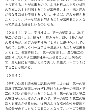
を共有することが出来るので、より材料コスト及び材料
の在庫コストを削減することが出来る。また、幅と厚み
が異なる部材を使用するよりも、例えば、厚みを揃える
ことにより、均一な印象を与えることが出来ることとな
って意匠上も好ましいものとなる。
【００４４】更に、支持柱２…、第一の梁部３…、及び
第二の梁部４…は、幅方向、厚み方向、或いは長さ方向
の各寸法が、所定の基準寸法（１Ｍ）に規格化されてい
るので、効率よくパーゴラ１を形成させることが出来る
とともに、各支持柱２…、第一の梁部３…、及び第二の
梁部４…の大きさに規則性をもたせることが出来るの
で、見た目にも均整がとれて美しい景観のパーゴラ１に
することが出来る。
【００４５】
【発明の効果】請求項１記載の発明によれば、第一の梁
部及び第二の梁部にそれぞれ設けられた第一の溝部と第
二の溝部とが嵌合されることにより、第一の梁部と第二
の梁部が互いに接合されるので、第一の梁部と第二の梁
部とを接合させるため、従来のような取付金物を使用す
る必要が必ずしもなくなることとなって、パーゴラ構築