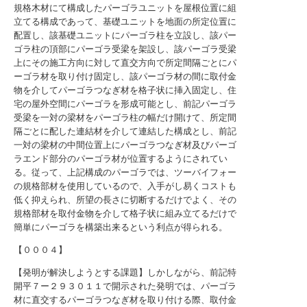
規格木材にて構成したパーゴラユニットを屋根位置に組
立てる構成であって、基礎ユニットを地面の所定位置に
配置し、該基礎ユニットにパーゴラ柱を立設し、該パー
ゴラ柱の頂部にパーゴラ受梁を架設し、該パーゴラ受梁
上にその施工方向に対して直交方向で所定間隔ごとにパ
ーゴラ材を取り付け固定し、該パーゴラ材の間に取付金
物を介してパーゴラつなぎ材を格子状に挿入固定し、住
宅の屋外空間にパーゴラを形成可能とし、前記パーゴラ
受梁を一対の梁材をパーゴラ柱の幅だけ開けて、所定間
隔ごとに配した連結材を介して連結した構成とし、前記
一対の梁材の中間位置上にパーゴラつなぎ材及びパーゴ
ラエンド部分のパーゴラ材が位置するようにされてい
る。従って、上記構成のパーゴラでは、ツーバイフォー
の規格部材を使用しているので、入手がし易くコストも
低く抑えられ、所望の長さに切断するだけでよく、その
規格部材を取付金物を介して格子状に組み立てるだけで
簡単にパーゴラを構築出来るという利点が得られる。
【０００４】
【発明が解決しようとする課題】しかしながら、前記特
開平７ー２９３０１１で開示された発明では、パーゴラ
材に直交するパーゴラつなぎ材を取り付ける際、取付金