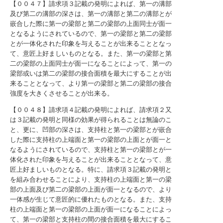
【００４７】請求項３記載の発明によれば、第一の溝部
及び第二の溝部の深さは、第一の溝部と第二の溝部とが
嵌合した際に第一の梁部と第二の梁部の上面同士が面一
となるようにされているので、第一の梁部と第二の梁部
とが一体化された印象を与えることが出来ることとなっ
て、意匠上好ましいものとなる。また、第一の梁部と第
二の梁部の上面同士が面一になることによって、第一の
梁部或いは第二の梁部の接合面積を最大にすることが出
来ることとなって、より第一の梁部と第二の梁部の接合
強度を大きくさせることが出来る。
【００４８】請求項４記載の発明によれば、請求項２又
は３記載の発明と同様の効果が得られることは無論のこ
と、更に、凹部の深さは、支持柱と第一の梁部とが嵌合
した際に支持柱の上端面と第一の梁部の上面とが面一と
なるようにされているので、支持柱と第一の梁部とが一
体化された印象を与えることが出来ることとなって、意
匠上好ましいものとなる。特に、請求項３記載の発明と
を組み合わせることにより、支持柱の上端面と第一の梁
部の上面及び第二の梁部の上面が面一となるので、より
一体感が生じて意匠的に優れたものとなる。また、支持
柱の上端面と第一の梁部の上面が面一になることによっ
て、第一の梁部と支持柱の間の接合面積を最大にするこ