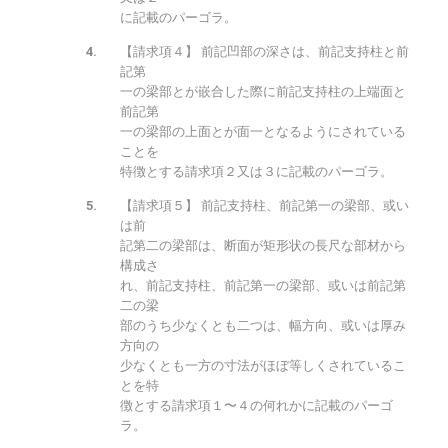
に記載のパーゴラ。
【請求項４】 前記凹部の深さは、前記支持柱と前
記第
一の梁部とが嵌合した際に前記支持柱の上端面と
前記第
一の梁部の上面とが面一となるようにされている
ことを
特徴とする請求項２又は３に記載のパーゴラ。
【請求項５】 前記支持柱、前記第一の梁部、或い
は前
記第二の梁部は、断面が矩形状の長尺な部材から
構成さ
れ、前記支持柱、前記第一の梁部、或いは前記第
二の梁
部のうち少なくとも二つは、幅方向、或いは厚み
方向の
少なくとも一方の寸法がほぼ等しくされているこ
とを特
徴とする請求項１〜４の何れかに記載のパーゴ
ラ。