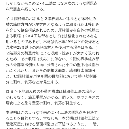
しかしながらこの２×４工法にはなお次のような問題点
を問題点を残している。
イ １階枠組みパネルと２階枠組みパネルとが床枠組み
材の繊維方向が水平方向となるように組まれた床枠組み
を介して接合構成されるため、床枠組み材自体の乾燥に
よる収縮（２×４工法部材としては規格化された木材を
用いるものであるが、木材は含水率19％以下の乾燥材と
含水率25％以下の未乾燥材とを使用する場合はある。）
２階部分の荷重付加による収縮（沈み）が大きく現われ
るため、その収縮（沈み）に伴ない、２階の床枠組み部
分の外部露出側根太面に張着された小巾の壁下地板部分
がふくれたり、またその側根太面部、該側根太面部分
と、1,2階枠組みパネル間の目地部において塗り壁材部
分に割れ、剥落などが発生する。
ロ また下地組み後の外壁面構成は軸組壁工法の場合と
かわりなく、施工手間がかかる。網ラス、ホツチキスの
腐食による塗り壁面の割れ、剥落が発生する。
本発明はこのような従来の２×４工法の問題点を解決す
ることを目的とする。すなわち、本発明は枠組壁工法２
階建家屋における壁面構造は以下述べるように、 １階、