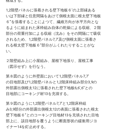
構成する。
1,2階壁パネルに張着される壁下地板６′の上部縁ある
いは下部縁と任意間隔をあけて側根太面に根太壁下地板
６″を張着することによつて、繊維方向が水平方向とな
るように組まれた床枠組み自体の乾燥による収縮、２階
部分の荷重付加による収縮（沈み）をその間隔にて吸収
されるため、1,2階壁パネル7,7′及び側根太面に張着さ
れる根太壁下地板６″部分がふくれたりすることがな
い。
２階壁組み上に小屋組み、屋根下地張り、屋根工事
（図示せず）を行なう。
第８図のように外壁面において1,2階壁パネル7,7′
の目地部及び1,2階壁パネルと1,2階床枠組み部分3,9の
外部露出側根太12に張着された壁下地板6,6′,6″との
目地部にコーキング材13を充填する。
第９図のように1,2階壁パネル7,7′と1,2階床枠組
み3,9部分の外部露出側根太12の表面に張着された根太
壁下地板６″とのコーキング目地材13を充填された目地
部上に、該目地部を覆うように断面形状の緩衝用ジヨ
イナー14を釘止めする。