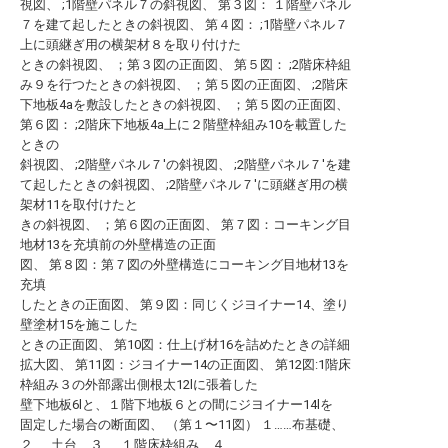
視図、 ;1階壁パネル７の斜視図、 第３図： １階壁パネル
７を建て起したときの斜視図、 第４図： ;1階壁パネル７
上に頭継ぎ用の横架材８を取り付けた
ときの斜視図、 ；第３図の正面図、 第５図： ;2階床枠組
み９を行つたときの斜視図、 ；第５図の正面図、 ;2階床
下地板4aを敷設したときの斜視図、 ；第５図の正面図、
第６図： ;2階床下地板4a上に２階壁枠組み10を載置した
ときの
斜視図、 ;2階壁パネル７′の斜視図、 ;2階壁パネル７′を建
て起したときの斜視図、 ;2階壁パネル７′に頭継ぎ用の横
架材11を取付けたと
きの斜視図、 ；第６図の正面図、 第７図：コーキング目
地材13を充填前の外壁構造の正面
図、 第８図：第７図の外壁構造にコーキング目地材13を
充填
したときの正面図、 第９図：同じくジヨイナー14、塗り
壁塗材15を施こした
ときの正面図、 第10図：仕上げ材16を詰めたときの詳細
拡大図、 第11図：ジヨイナー14の正面図、 第12図:1階床
枠組み３の外部露出側根太12lに張着した
壁下地板6lと、１階下地板６との間にジヨイナー14lを
固定した場合の断面図、 （第１〜11図） １……布基礎、
２……土台、３……１階床枠組み、４…