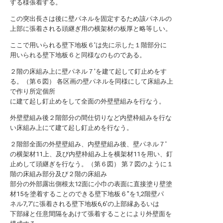
する様張着する。
この突出長さは後に壁パネルを固定するため該パネルの
上部に張着される頭継ぎ用の横架材の板厚と略等しい。
ここで用いられる壁下地板６′は先に示した１階部分に
用いられる壁下地板６と同様なのものである。
２階の床組み上に壁パネル７′を建て起して釘止めをす
る。（第６図） 各区画の壁パネルを同様にして床組み上
で作り所定個所
に建て起し釘止めをして全面の外壁壁組みを行なう。
外壁壁組み後２階部分の間仕切りなど内壁枠組みを行な
い床組み上にて建て起し釘止めを行なう。
２階部全面の外壁壁組み、内壁壁組み後、壁パネル７′
の横架材11上、及び内壁枠組み上を横架材11を用い、釘
止めして頭継ぎを行なう。（第６図） 第７図のように１
階の床組み部分及び２階の床組み
部分の外部露出側根太12面に小巾の表面に直接塗り壁塗
材15を塗着することのできる壁下地板６″を1,2階壁パ
ネル7,7′に張着される壁下地板6,6′の上部縁あるいは
下部縁と任意間隔をあけて張着することにより外壁面を