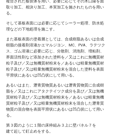
複合された板状体を用い、必要に応じてその木口縁を面
取り加工、相決り加工、本実加工を施されたものを用い
る。
そして基板表面には必要に応じてシーラー処理、防水処
理などの下地処理を施こす。
また基板表面の塗着層としては、合成樹脂あるいは合成
樹脂の接着剤溶液かエマルジヨン、MC、PVA、ラテツク
ス、ゴム溶液に必要に応じ、分散剤、消泡剤、増粘剤、
界面活性剤など添加された塗料を／又はこれに無機質材
粒子及び／又は無機質材粉末を／あるいは軽量無機質材
粒子及び／又は軽量無機質材粉末を混合した塗料を表面
平滑状にあるいは凹凸状にして用いる。
あるいはまた、瀝青質物質あるいは瀝青質物質に合成樹
脂を／又はこれにアタクテイツク成分を及び／又は無機
質材粒子及び／又は無機質材粉末を／あるいは軽量無機
質材粒子及び／又は軽量無機質材粉末を混合した瀝青質
物質の混合物を表面平滑状にあるいは凹凸状にして用い
る。
第３図のように１階の床枠組み３上に壁パネル７を
建て起して釘止めをする。