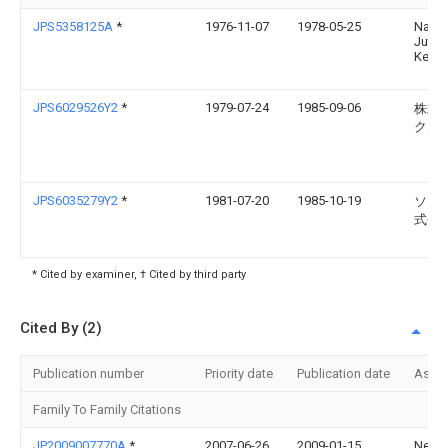
JPS5358125A
*
1976-11-07
1978-05-25
Nat
Jutak
Kenza
JPS6029526Y2
*
1979-07-24
1985-09-06
株式
クボ
JPS6035279Y2
*
1981-07-20
1985-10-19
ソニ
式会
* Cited by examiner, † Cited by third party
Cited By (2)
Publication number
Priority date
Publication date
Assi
Family To Family Citations
JP2009007770A
*
2007-06-26
2009-01-15
Net E