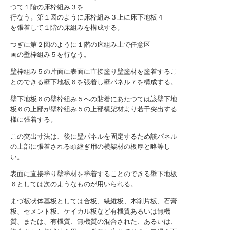
つて１階の床枠組み３を
行なう。第１図のように床枠組み３上に床下地板４
を張着して１階の床組みを構成する。
つぎに第２図のように１階の床組み上で任意区
画の壁枠組み５を行なう。
壁枠組み５の片面に表面に直接塗り壁塗材を塗着するこ
とのできる壁下地板６を張着し壁パネル７を構成する。
壁下地板６の壁枠組み５への貼着にあたつては該壁下地
板６の上部が壁枠組み５の上部横架材より若干突出する
様に張着する。
この突出寸法は、後に壁パネルを固定するため該パネル
の上部に張着される頭継ぎ用の横架材の板厚と略等し
い。
表面に直接塗り壁塗材を塗着することのできる壁下地板
６としては次のようなものが用いられる。
まづ板状体基板としては合板、繊維板、木削片板、石膏
板、セメント板、ケイカル板など有機質あるいは無機
質、または、有機質、無機質の混合された、あるいは、