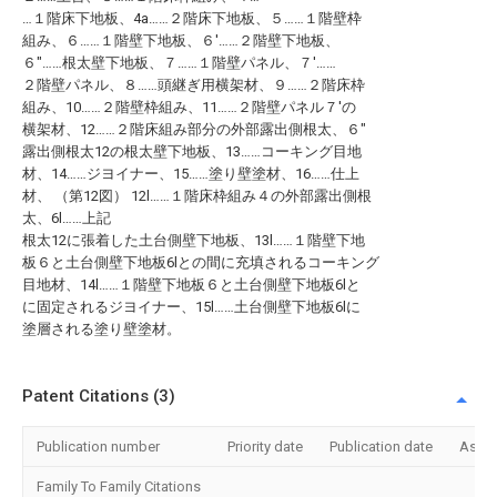
…１階床下地板、4a……２階床下地板、５……１階壁枠
組み、６……１階壁下地板、６′……２階壁下地板、
６″……根太壁下地板、７……１階壁パネル、７′……
２階壁パネル、８……頭継ぎ用横架材、９……２階床枠
組み、10……２階壁枠組み、11……２階壁パネル７′の
横架材、12……２階床組み部分の外部露出側根太、６″
露出側根太12の根太壁下地板、13……コーキング目地
材、14……ジヨイナー、15……塗り壁塗材、16……仕上
材、 （第12図） 12l……１階床枠組み４の外部露出側根
太、6l……上記
根太12に張着した土台側壁下地板、13l……１階壁下地
板６と土台側壁下地板6lとの間に充填されるコーキング
目地材、14l……１階壁下地板６と土台側壁下地板6lと
に固定されるジヨイナー、15l……土台側壁下地板6lに
塗層される塗り壁塗材。
Patent Citations (3)
Publication number
Priority date
Publication date
Assi
Family To Family Citations