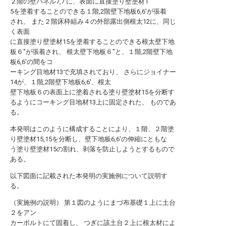
２階の壁パネル7,7′に、表面に直接塗り壁塗材1
5を塗着することのできる１階,2階壁下地板6,6′が張着
され、 また２階床枠組み４の外部露出側根太12に、同じ
く表面
に直接塗り壁塗材15を塗着することのできる根太壁下地
板６″が張着され、 根太壁下地板６″と、１階,2階壁下地
板6,6′の間をコ
ーキング目地材13で充填されており、 さらにジョイナー
14が、１階,2階壁下地板6,6′、根太
壁下地板６の表面上に塗着される塗り壁塗材15を分断す
るようにコーキング目地材13上に固定された、 ものであ
る。
本発明はこのように構成することにより、１階、２階塗
り壁塗材15,15を分断し、壁下地板6,6′の伸縮にともな
う塗り壁塗材15の割れ、剥落を防止しようとするもので
ある。
以下図面に記載された本発明の実施例について説明す
る。
（実施例の説明） 第１図のようにまづ布基礎１上に土台
２をアン
カーボルトにて固着し、 つぎに該土台２上に根太材によ