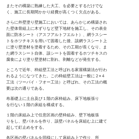
またその構築に熟練した大工、を必要とするだけでな
く、施工に長期間かかり経費が高くつく欠点がある。
さらに外壁塗り壁施工においては、あらかじめ構築され
た壁体骨組上に木ずりなど壁下地材を施工し、その表全
面に防水シート（アスフアルトフエルト）、網ラスシー
トをホツチキスを用いて固着した後、該網ラスシート上
に塗り壁塗材を塗着するため、その工期が長くなり、ま
た網ラスシート自体、該シートを固着するホツチキスの
腐食により塗り壁塗材に割れ、剥離などが発生する。
ところで近年、枠組壁工法と呼ばれる家屋構築法が行わ
れるようになつてきた。この枠組壁工法は一般に２×４
工法（ツーバイ・フオー工法）と呼ばれ、その工法の概
要は次の通りである。
布基礎上に土台及び１階の床枠組み、床下地板張り
を行ない１階の床組を構成する。
１階の床組み上で任意区画の壁枠組み、壁下地板張
りをし、壁パネルを作り、該壁パネルを床組む上に建て
起して釘止めをする。
各区画の壁パネルを同様にして床組み上で作り、所