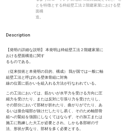
とを特徴とする枠組壁工法２階建家屋における壁
面構
造。
Description
【発明の詳細な説明】 本発明は枠組壁工法２階建家屋に
おける壁面構造に関す
るものである。
（従来技術と本発明の目的、構成） 我が国では一般に軸
組壁工法と呼ばれる壁体骨組に対角
線の位置に筋かいを組入れる方法が行なわれている。
この工法においては、筋かいが水平力を受ける方向に圧
縮力を受けたり、または反対に引張り力を受けたりし、
その部分において部材が折れたり、曲がりがでたり、あ
るいは接合端部が抜けだしたりし易く、そのため軸部骨
組への緊結を強固にしなくてはならず、その加工または
施工に熟練した大工が必要とされ、しかも各部材の寸
法、形状が異なり、部材を多く必要とする。