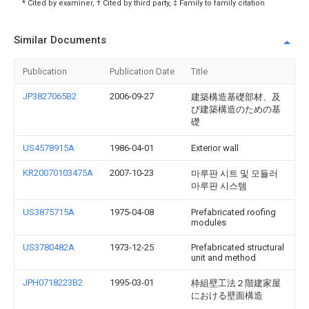
* Cited by examiner, † Cited by third party, ‡ Family to family citation
Similar Documents
Publication
Publication Date
Title
JP3827065B2
2006-09-27
建築構造基礎部材、及
び建築構造のための基
礎
US4578915A
1986-04-01
Exterior wall
KR20070103475A
2007-10-23
마루판 시트 및 모듈러
마루판 시스템
US3875715A
1975-04-08
Prefabricated roofing
modules
US3780482A
1973-12-25
Prefabricated structural
unit and method
JPH0718223B2
1995-03-01
枠組壁工法２階建家屋
における壁面構造