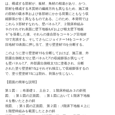
は、構成する部材が、板材、角材の相違があり、かつ、
部材を構成する木質材の繊維方向も異なるため、施工後
の部材の吸水率および各部材にかかる荷重にともなう収
縮膨張が全く異なるものである。このため、本発明では
これら３部材すなわち、壁パネル7,7′、２階床枠組み
９のそれぞれ表面に壁下地板6,6′および根太壁下地板
６″を張着した後、それらの接合部をコーキング目地材
13で充填する。そしてさらにジョイナー14をコーキング
目地材13表面に押し当て、塗り壁塗材15を分断する。
このように塗り壁塗材15を分断しておけば、施工後、外
部露出側根太12と壁パネル7,7′の収縮膨張が異なって
も壁パネル7,7′、外部露出側根太12に塗着され、分断
された塗り壁塗材15はそれぞれ独立して収縮膨張するの
で、塗り壁塗材15には割れ、剥落が生じない。
【図面の簡単な説明】
第１図： ；布基礎１、土台２、１階床枠組み３の斜視
図、 ；第１図の正面図、 ；第１図において１階床下地板
４を敷いたときの斜
視図、 ；第１図の正面図、 第２図： ;1階床下地板４上に
１階壁枠組みを載置したときの斜