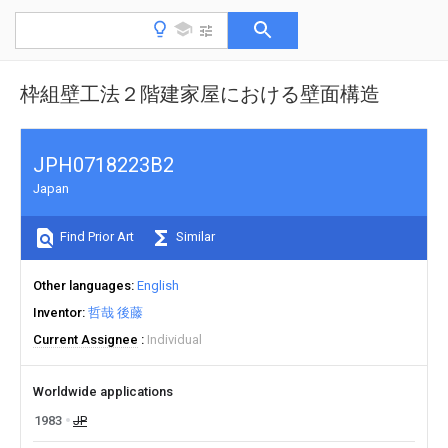
枠組壁工法２階建家屋における壁面構造
JPH0718223B2
Japan
Find Prior Art
Similar
Other languages
English
Inventor
哲哉 後藤
Current Assignee
Individual
Worldwide applications
1983
JP