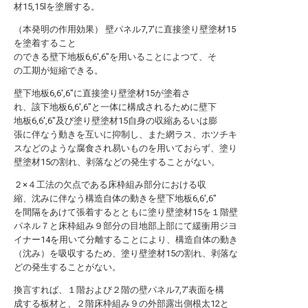
材15,15lを塗層する。
（本発明の作用効果） 壁パネル7,7′に直接塗り壁塗材15
を塗着すること
のできる壁下地板6,6′,6″を用いることによつて、そ
の工期が短縮できる。
壁下地板6,6′,6″に直接塗り壁塗材15が塗着さ
れ、該下地板6,6′,6″と一体に構成されるために壁下
地板6,6′,6″及び塗り壁塗材15自身の収縮あるいは膨
張に伴なう動きを互いに抑制し、また網ラス、ホツチキ
スなどのような腐食され易いものを用いておらず、塗り
壁塗材15の割れ、剥落などの発生することがない。
２×４工法の欠点である床枠組み部分における収
縮、沈みに伴なう構造自体の動きを壁下地板6,6′,6″
を間隔をあけて張着するとともに塗り壁塗材15を１階壁
パネル７と床枠組み９部分の目地部上部にて緩衝用ジヨ
イナー14を用いて分離することにより、構造自体の動き
（沈み）を吸収するため、塗り壁塗材15の割れ、剥落な
どの発生することがない。
換言すれば、１階および２階の壁パネル7,7′表面を構
成する板材と、２階床枠組み９の外部露出側根太12と