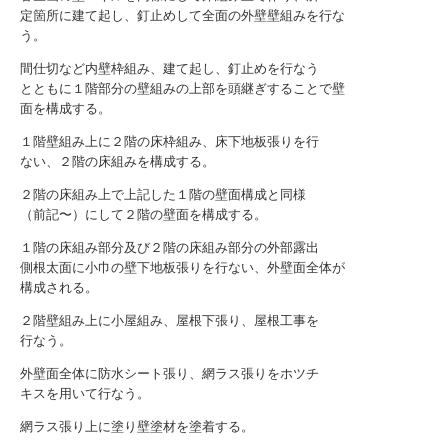
定箇所に建て起し、釘止めして全面の外壁壁組みを行な
う。
間仕切など内壁枠組み、建て起し、釘止めを行なう
とともに１階部分の壁組みの上部を頭継ぎすることで壁
面を構成する。
１階壁組み上に２階の床枠組み、床下地板張りを行
ない、２階の床組みを構成する。
２階の床組み上で上記した１階の壁面構成と同様
（前記〜）にして２階の壁面を構成する。
１階の床組み部分及び２階の床組み部分の外部露出
側根太面に小巾の壁下地板張りを行ない、外壁面全体が
構成される。
２階壁組み上に小屋組み、屋根下張り、屋根工事を
行なう。
外壁面全体に防水シート張り、網ラス張りをホツチ
キスを用いて行なう。
網ラス張り上に塗り壁塗材を塗着する。