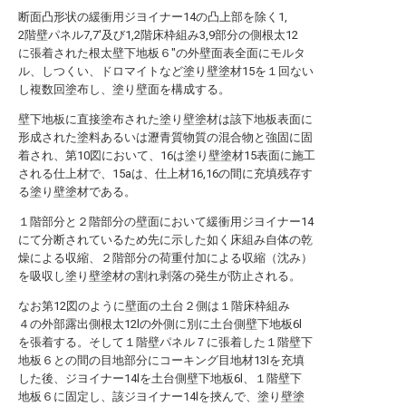
断面凸形状の緩衝用ジヨイナー14の凸上部を除く1,
2階壁パネル7,7′及び1,2階床枠組み3,9部分の側根太12
に張着された根太壁下地板６″の外壁面表全面にモルタ
ル、しつくい、ドロマイトなど塗り壁塗材15を１回ない
し複数回塗布し、塗り壁面を構成する。
壁下地板に直接塗布された塗り壁塗材は該下地板表面に
形成された塗料あるいは瀝青質物質の混合物と強固に固
着され、第10図において、16は塗り壁塗材15表面に施工
される仕上材で、15aは、仕上材16,16の間に充填残存す
る塗り壁塗材である。
１階部分と２階部分の壁面において緩衝用ジヨイナー14
にて分断されているため先に示した如く床組み自体の乾
燥による収縮、２階部分の荷重付加による収縮（沈み）
を吸収し塗り壁塗材の割れ剥落の発生が防止される。
なお第12図のように壁面の土台２側は１階床枠組み
４の外部露出側根太12lの外側に別に土台側壁下地板6l
を張着する。そして１階壁パネル７に張着した１階壁下
地板６との間の目地部分にコーキング目地材13lを充填
した後、ジヨイナー14lを土台側壁下地板6l、１階壁下
地板６に固定し、該ジヨイナー14lを挾んで、塗り壁塗