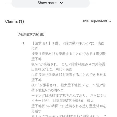
Show more
Claims
(1)
Hide Dependent
【特許請求の範囲】
【請求項１】１階、２階の壁パネル7,7′に、表面
に直
接塗り壁塗材15を塗着することのできる１階,2階
壁下地
板6,6′が張着され、 また２階床枠組み４の外部露
出側根太12に、同じく表面
に直接塗り壁塗材15を塗着することのできる根太
壁下地
板６″が張着され、 根太壁下地板６″と、１階,2階
壁下地板6,6′の間をコ
ーキング目地材13で充填されており、 さらにジョ
イナー14が、１階,2階壁下地板6,6′、根太
壁下地板６の表面上に塗着される塗り壁塗材15を
分断す
るようにコーキング目地材13上に固定された、 こ