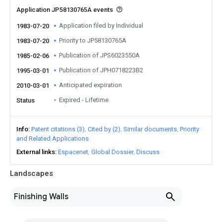
Application JP58130765A events
Application filed by Individual
1983-07-20
Priority to JP58130765A
1983-07-20
Publication of JPS6023550A
1985-02-06
Publication of JPH0718223B2
1995-03-01
Anticipated expiration
2010-03-01
Expired - Lifetime
Status
Info
Patent citations (3)
Cited by (2)
Similar documents
Priority
and Related Applications
External links
Espacenet
Global Dossier
Discuss
Landscapes
Finishing Walls