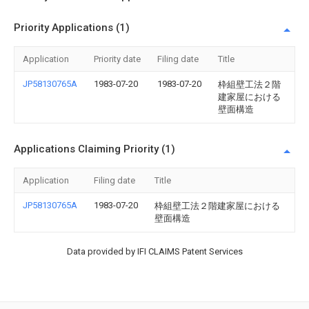
Priority Applications (1)
Application
Priority date
Filing date
Title
JP58130765A
1983-07-20
1983-07-20
枠組壁工法２階
建家屋における
壁面構造
Applications Claiming Priority (1)
Application
Filing date
Title
JP58130765A
1983-07-20
枠組壁工法２階建家屋における
壁面構造
Data provided by IFI CLAIMS Patent Services