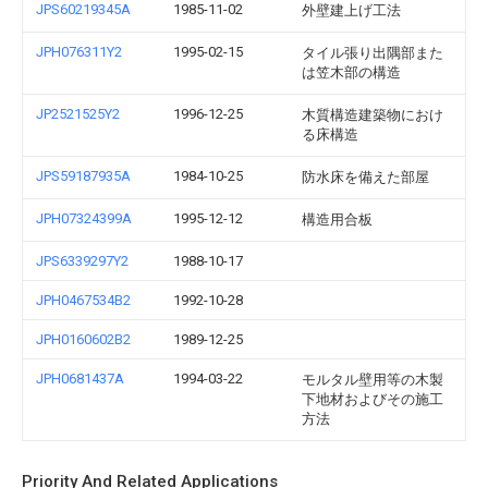
JPS60219345A
1985-11-02
外壁建上げ工法
JPH076311Y2
1995-02-15
タイル張り出隅部また
は笠木部の構造
JP2521525Y2
1996-12-25
木質構造建築物におけ
る床構造
JPS59187935A
1984-10-25
防水床を備えた部屋
JPH07324399A
1995-12-12
構造用合板
JPS6339297Y2
1988-10-17
JPH0467534B2
1992-10-28
JPH0160602B2
1989-12-25
JPH0681437A
1994-03-22
モルタル壁用等の木製
下地材およびその施工
方法
Priority And Related Applications