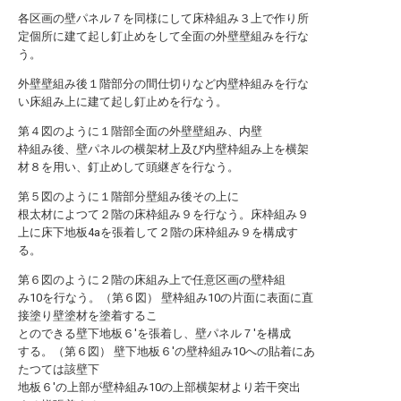
各区画の壁パネル７を同様にして床枠組み３上で作り所
定個所に建て起し釘止めをして全面の外壁壁組みを行な
う。
外壁壁組み後１階部分の間仕切りなど内壁枠組みを行な
い床組み上に建て起し釘止めを行なう。
第４図のように１階部全面の外壁壁組み、内壁
枠組み後、壁パネルの横架材上及び内壁枠組み上を横架
材８を用い、釘止めして頭継ぎを行なう。
第５図のように１階部分壁組み後その上に
根太材によつて２階の床枠組み９を行なう。床枠組み９
上に床下地板4aを張着して２階の床枠組み９を構成す
る。
第６図のように２階の床組み上で任意区画の壁枠組
み10を行なう。（第６図） 壁枠組み10の片面に表面に直
接塗り壁塗材を塗着するこ
とのできる壁下地板６′を張着し、壁パネル７′を構成
する。（第６図） 壁下地板６′の壁枠組み10への貼着にあ
たつては該壁下
地板６′の上部が壁枠組み10の上部横架材より若干突出