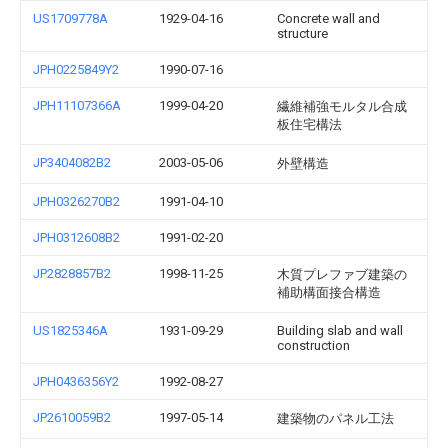
US1709778A
1929-04-16
Concrete wall and
structure
JPH0225849Y2
1990-07-16
JPH11107366A
1999-04-20
繊維補強モルタル合成
板住宅構法
JP3404082B2
2003-05-06
外壁構造
JPH0326270B2
1991-04-10
JPH0312608B2
1991-02-20
JP2828857B2
1998-11-25
木質プレファブ建築の
補助構面接合構造
US1825346A
1931-09-29
Building slab and wall
construction
JPH0436356Y2
1992-08-27
JP2610059B2
1997-05-14
建築物のパネル工法