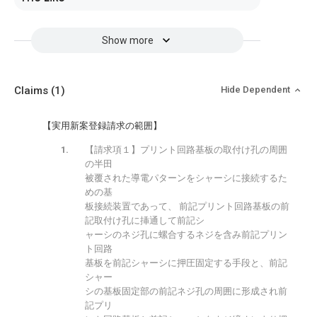
Show more
Claims
(1)
Hide Dependent
【実用新案登録請求の範囲】
【請求項１】プリント回路基板の取付け孔の周囲
の半田
被覆された導電パターンをシャーシに接続するた
めの基
板接続装置であって、 前記プリント回路基板の前
記取付け孔に挿通して前記シ
ャーシのネジ孔に螺合するネジを含み前記プリン
ト回路
基板を前記シャーシに押圧固定する手段と、前記
シャー
シの基板固定部の前記ネジ孔の周囲に形成され前
記プリ