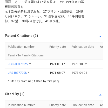
面図、そして 第４図および第５図は、それぞれ従来の基
板接続装置を
示す部分的斜視図である。 27:プリント回路基板、 29:取
り付けネジ、 31:シャーシ、33:基板固定部、 35:半田被覆
部、37:溝、 39:取り付け孔、41:ネジ孔。
Patent Citations (2)
Publication number
Priority date
Publication date
Assi
Family To Family Citations
JPS5033769Y2
*
1971-03-17
1975-10-02
JPS4827709U
*
1971-08-07
1973-04-04
* Cited by examiner, † Cited by third party
Cited By (1)
Publication number
Priority date
Publication date
Assi