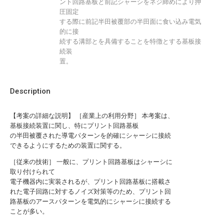
ント回路基板と前記シャーシをネジ締めにより押
圧固定
する際に前記半田被覆部の半田面に食い込み電気
的に接
続する溝部とを具備することを特徴とする基板接
続装
置。
Description
【考案の詳細な説明】 ［産業上の利用分野］ 本考案は、
基板接続装置に関し、特にプリント回路基板
の半田被覆された導電パターンを的確にシャーシに接続
できるようにするための装置に関する。
［従来の技術］ 一般に、プリント回路基板はシャーシに
取り付けられて
電子機器内に実装されるが、プリント回路基板に搭載さ
れた電子回路に対するノイズ対策等のため、プリント回
路基板のアースパターンを電気的にシャーシに接続する
ことが多い。