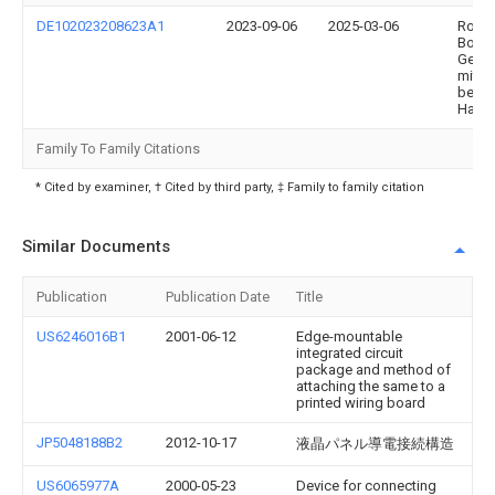
DE102023208623A1
2023-09-06
2025-03-06
Rober
Bosc
Gesel
mit
besch
Haftu
Family To Family Citations
* Cited by examiner, † Cited by third party, ‡ Family to family citation
Similar Documents
Publication
Publication Date
Title
US6246016B1
2001-06-12
Edge-mountable
integrated circuit
package and method of
attaching the same to a
printed wiring board
JP5048188B2
2012-10-17
液晶パネル導電接続構造
US6065977A
2000-05-23
Device for connecting