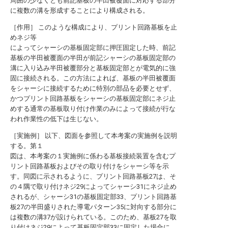
周囲の少なくとも前記基板の半田被覆面に対応する部分
に複数の溝を形成することにより構成される。
［作用］ このような構成により、プリント回路基板を止
めネジ等
によってシャーシの基板固定部に押圧固定した時、前記
基板の半田被覆面の半田が前記シャーシの基板固定部の
溝に入り込み半田被覆部分と基板固定部とが電気的に強
固に接続される。この方法によれば、基板の半田被覆面
をシャーシに接続するために特別の部品を必要とせず、
かつプリント回路基板をシャーシの基板固定部にネジ止
めする通常の基板取り付け作業のみによって接続が行な
われ作業性の低下は生じない。
［実施例］ 以下、図面を参照して本考案の実施例を説明
する。第１
図は、本考案の１実施例に係わる基板接続装置を含むプ
リント回路基板およびその取り付けをシャーシ等を示
す。同図に示されるように、プリント回路基板27は、そ
の４隅で取り付けネジ29によってシャーシ31にネジ止め
されるが、シャーシ31の基板固定部33、プリント回路基
板27の半田盛りされた導電パターン35に対向する部分に
は複数の溝37が設けられている。このため、基板27を取
り付けネジ29によって基板固定部33に固定した場合に、