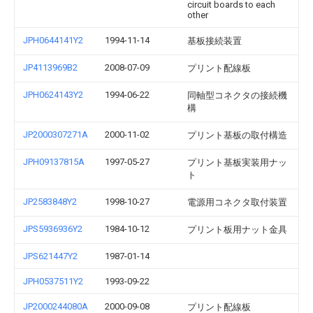
circuit boards to each
other
JPH0644141Y2
1994-11-14
基板接続装置
JP4113969B2
2008-07-09
プリント配線板
JPH0624143Y2
1994-06-22
同軸型コネクタの接続機
構
JP2000307271A
2000-11-02
プリント基板の取付構造
JPH09137815A
1997-05-27
プリント基板実装用ナッ
ト
JP2583848Y2
1998-10-27
電源用コネクタ取付装置
JPS5936936Y2
1984-10-12
プリント板用ナット金具
JPS621447Y2
1987-01-14
JPH0537511Y2
1993-09-22
JP2000244080A
2000-09-08
プリント配線板