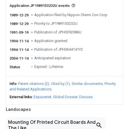
Application JP1989153232U events
Application filed by Nippon Chemi Con Corp
1989-12-29
Priority to JP1989153232U
1989-12-29
Publication of JPH0392086U
1991-09-19
Application granted
1994-11-14
Publication of JPH0644141Y2
1994-11-14
Anticipated expiration
2004-11-14
Expired - Lifetime
Status
Info
Patent citations (2)
Cited by (1)
Similar documents
Priority
and Related Applications
External links
Espacenet
Global Dossier
Discuss
Landscapes
Mounting Of Printed Circuit Boards And
The Like