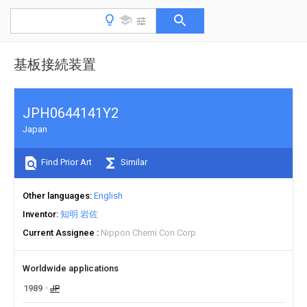
基板接続装置
JPH0644141Y2
Japan
Find Prior Art
Similar
Other languages
English
Inventor
知明 岩佐
Current Assignee
Nippon Chemi Con Corp
Worldwide applications
1989
JP