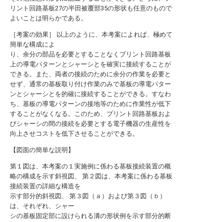
リント回路基板27の半田被覆部35の形状も任意のもので
よいことは明らかである。
［考案の効果］ 以上のように、本考案によれば、極めて
簡単な構成によ
り、余分の部品を必要とすることなくプリント回路基板
上の導電パターンとシャーシとを確実に接続することが
できる。また、両者の接続のために余分の作業を必要と
せず、通常の基板取り付け作業のみで基板の導電パター
ンとシャーシとを的確に接続することができる。すなわ
ち、基板の導電パターンの接地等のために作業性が低下
することがなくなる。このため、プリント回路基板およ
びシャーシの間の接続を必要とする電子機器の生産性を
向上させコストを低下させることができる。
【図面の簡単な説明】
第１図は、本考案の１実施例に係わる基板接続装置の概
略の構成を示す斜視図、 第２図は、本考案に係わる基板
接続装置の詳細な構造を
示す部分的斜視図、 第３図（ａ）および第３図（ｂ）
は、それぞれ、シャー
シの基板固定部に設けられる溝の形状例を示す部分的断