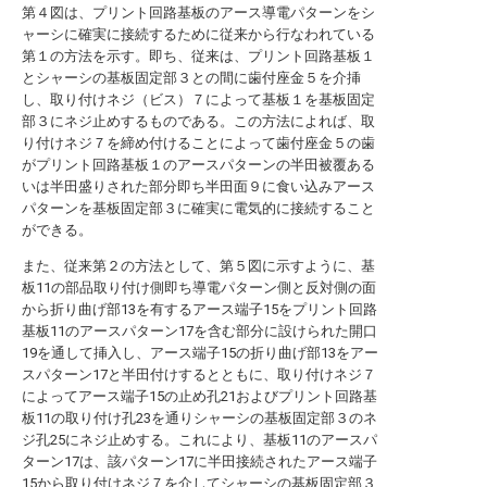
第４図は、プリント回路基板のアース導電パターンをシ
ャーシに確実に接続するために従来から行なわれている
第１の方法を示す。即ち、従来は、プリント回路基板１
とシャーシの基板固定部３との間に歯付座金５を介挿
し、取り付けネジ（ビス）７によって基板１を基板固定
部３にネジ止めするものである。この方法によれば、取
り付けネジ７を締め付けることによって歯付座金５の歯
がプリント回路基板１のアースパターンの半田被覆ある
いは半田盛りされた部分即ち半田面９に食い込みアース
パターンを基板固定部３に確実に電気的に接続すること
ができる。
また、従来第２の方法として、第５図に示すように、基
板11の部品取り付け側即ち導電パターン側と反対側の面
から折り曲げ部13を有するアース端子15をプリント回路
基板11のアースパターン17を含む部分に設けられた開口
19を通して挿入し、アース端子15の折り曲げ部13をアー
スパターン17と半田付けするとともに、取り付けネジ７
によってアース端子15の止め孔21およびプリント回路基
板11の取り付け孔23を通りシャーシの基板固定部３のネ
ジ孔25にネジ止めする。これにより、基板11のアースパ
ターン17は、該パターン17に半田接続されたアース端子
15から取り付けネジ７を介してシャーシの基板固定部３