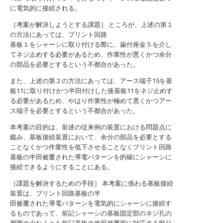
に電気的に接続される。
［考案が解決しようとする課題］ ところが、上述の第１
の方法にあっては、プリント回路
基板１をシャーシに取り付ける際に、歯付座金５を介し
てネジ止めする必要があるため、作業性が悪くかつ余分
の部品を必要とするという不都合があった。
また、上述の第２の方法にあっては、アース端子15を基
板11に取り付けかつ半田付けした後基板11をネジ止めす
る必要があるため、やはり作業性が極めて悪くかつアー
ス端子を必要とするという不都合があった。
本考案の目的は、前述の従来例の装置における問題点に
鑑み、基板接続装置において、余分の部品を必要とする
ことなくかつ作業性を低下させることなくプリント回路
基板の半田被覆された導電パターンを的確にシャーシに
接続できるようにすることにある。
［課題を解決するための手段］ 本考案に係わる基板接続
装置は、プリント回路基板の半
田被覆された導電パターンを電気的にシャーシに接続す
るものであって、前記シャーシの基板固定部のネジ孔の