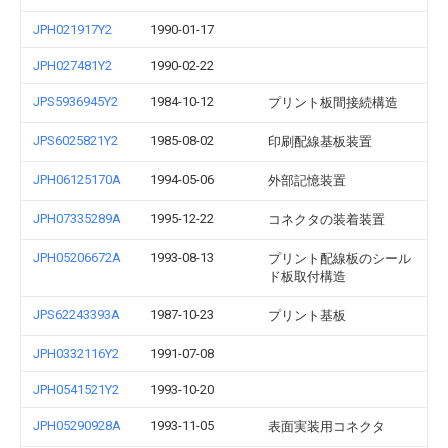
JPH021917Y2
1990-01-17
JPH027481Y2
1990-02-22
JPS5936945Y2
1984-10-12
プリント板間接続構造
JPS6025821Y2
1985-08-02
印刷配線基板装置
JPH06125170A
1994-05-06
外部記憶装置
JPH07335289A
1995-12-22
コネクタの装着装置
JPH05206672A
1993-08-13
プリント配線板のシール
ド板取付構造
JPS62243393A
1987-10-23
プリント基板
JPH0332116Y2
1991-07-08
JPH0541521Y2
1993-10-20
JPH05290928A
1993-11-05
表面実装用コネクタ