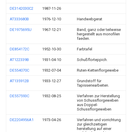
DE3142030C2
1987-11-26
AT333680B
1976-12-10
Handwebgerat
DE1975695U
1967-12-21
Band, ganz oder teilweise
hergestellt aus monofilen
faeden.
DE854172C
1952-10-30
Farbtafel
AT122339B
1931-04-10
Schußflorteppich.
DE554070C
1932-07-04
Ruten-Kettenflorgewebe
AT135912B
1933-12-27
Grundstoff für
Tapisseriearbeiten.
DE557593C
1932-08-25
Verfahren zur Herstellung
von Schussflorgeweben
aus Doppel-
Schussflorgeweben
DE2204956A1
1973-04-26
Verfahren und vorrichtung
zur gleichzeitigen
herstellung auf einer