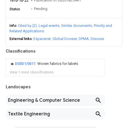
Publication of DE2018259A1
1970-10-22
Pending
Status
Info
Cited by (2)
Legal events
Similar documents
Priority and
Related Applications
External links
Espacenet
Global Dossier
DPMA
Discuss
Classifications
D03D1/0011
Woven fabrics for labels
View 1 more classifications
Landscapes
Engineering & Computer Science
Textile Engineering