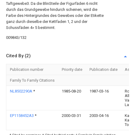
Taftgewebe3. Da die BlinSteile der Figurfäden 6 nicht
durch das Grundgewebe hindurch scheinen, wird die
Farbe des Hintergrundes des Gewebes oder der Etikette
ganz durch dieselbe der Kettfaden 1, 2 und der
Schussfäden 4» 5 bestimmt.
009843/132
Cited By (2)
Publication number
Priority date
Publication date
Assi
Family To Family Citations
NL8502290A
*
1985-08-20
1987-03-16
Rober
Allard
Van D
Laan
EP1158452A3
*
2000-03-31
2003-04-16
Kabus
Kaish
Toshi