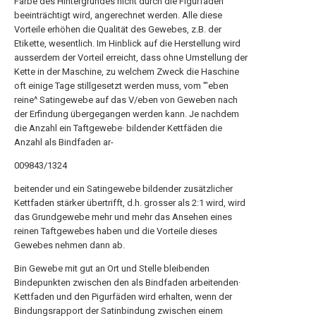
Farbe des Hintergrundes nicht durch die Figurfäden
beeinträchtigt wird, angerechnet werden. Alle diese
Vorteile erhöhen die Qualität des Gewebes, z.B. der
Etikette, wesentlich. Im Hinblick auf die Herstellung wird
ausserdem der Vorteil erreicht, dass ohne Umstellung der
Kette in der Maschine, zu welchem Zweck die Haschine
oft einige Tage stillgesetzt werden muss, vom '"eben
reine^ Satingewebe auf das V/eben von Geweben nach
der Erfindung übergegangen werden kann. Je nachdem
die Anzahl ein Taftgewebe· bildender Kettfäden die
Anzahl als Bindfaden ar-
009843/1324
beitender und ein Satingewebe bildender zusätzlicher
Kettfaden stärker übertrifft, d.h. grosser als 2:1 wird, wird
das Grundgewebe mehr und mehr das Ansehen eines
reinen Taftgewebes haben und die Vorteile dieses
Gewebes nehmen dann ab.
Bin Gewebe mit gut an Ort und Stelle bleibenden
Bindepunkten zwischen den als Bindfaden arbeitenden·
Kettfaden und den Pigurfäden wird erhalten, wenn der
Bindungsrapport der Satinbindung zwischen einem