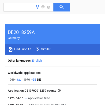
DE2018259A1
Germany
Find Prior Art
Similar
Other languages
English
Worldwide applications
1969
NL
1970
GB
DE
Application DE19702018259 events
Application filed
1970-04-10