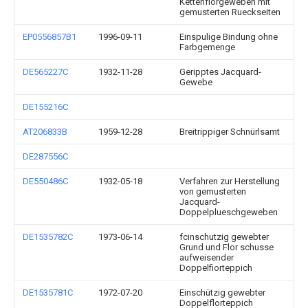
Kettenflorgeweben mit
gemusterten Rueckseiten
EP0556857B1
1996-09-11
Einspulige Bindung ohne
Farbgemenge
DE565227C
1932-11-28
Geripptes Jacquard-
Gewebe
DE155216C
AT206833B
1959-12-28
Breitrippiger Schnürlsamt
DE287556C
DE550486C
1932-05-18
Verfahren zur Herstellung
von gemusterten
Jacquard-
Doppelplueschgeweben
DE1535782C
1973-06-14
fcinschutzig gewebter
Grund und Flor schusse
aufweisender
Doppelfiorteppich
DE1535781C
1972-07-20
Einschützig gewebter
Doppelflorteppich