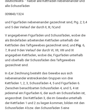
deutlichkeits- " halber alle Kettfaden nebeneinander und
alle Schussfäden
009843/1324
und Figurfäden nebeneinander gezeichnet sind, Pig.
2,
3,4
und 5 den Verlauf der durch II, III, IV,und
V angegebenen Figurfäden und Schussfäden, wobei die
als Bindefäden arbeitenden Kettfaden unterhalb der
Kettfäden des Taftgewebes gezeichnet sind, und
Fig.
6,
7, 8 und 9 den Verlauf der durch VI, VII, VIII und IX
angegeben Kettfaden, wobei die, Figurfäden unterhalb
und oberhalb der Schussfäden des Taftgewebes
gezeichnet sind.
In d,er Zeichnung besteht das Gewebe aus sich
nebeneinander erstreckenden Gruppen von drei
Kettfäden 1, 2, 3, Schussfäden 4, 5 und Figurfäden 6.
Zwischen benachbarten Schussfäden 4, und 5, 4 ist
jedesmal ein.Figurfaden 6, der auch ein Schussfaden ist,
angeordnet. Die Kettfaden 3, die im Gewebe unterhalb
der Kettfaden 1 und 2 zu liegen kommen, bilden mit den
Schussfäden 4 bzw. den Schussfäden 5 eine