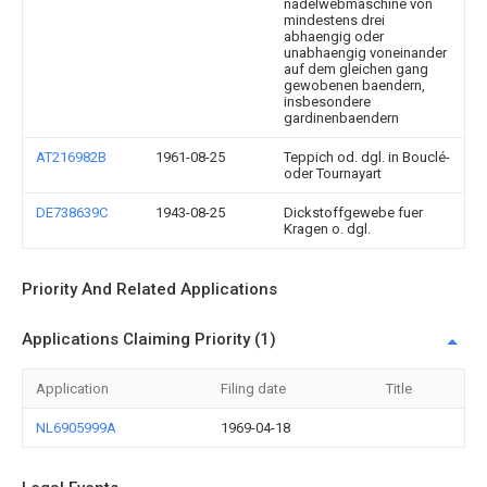
nadelwebmaschine von
mindestens drei
abhaengig oder
unabhaengig voneinander
auf dem gleichen gang
gewobenen baendern,
insbesondere
gardinenbaendern
AT216982B
1961-08-25
Teppich od. dgl. in Bouclé-
oder Tournayart
DE738639C
1943-08-25
Dickstoffgewebe fuer
Kragen o. dgl.
Priority And Related Applications
Applications Claiming Priority (1)
Application
Filing date
Title
NL6905999A
1969-04-18