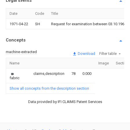
Legal Events
Date
Code
Title
1971-04-22
SH
Request for examination between 03.10.1968 a
Concepts
machine-extracted
Download
Filter table
Name
Image
Section
claims,description
78
0.000
fabric
Show all concepts from the description section
Data provided by IFI CLAIMS Patent Services