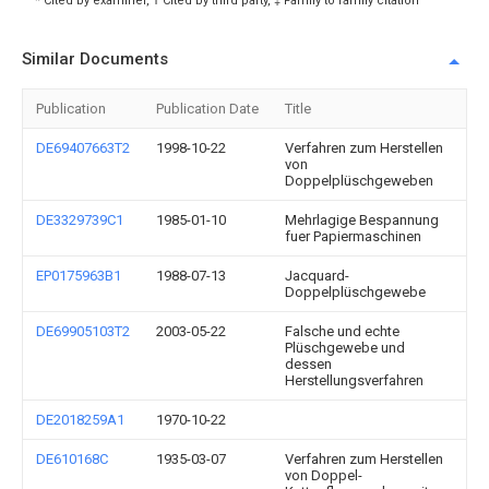
* Cited by examiner, † Cited by third party, ‡ Family to family citation
Similar Documents
Publication
Publication Date
Title
DE69407663T2
1998-10-22
Verfahren zum Herstellen
von
Doppelplüschgeweben
DE3329739C1
1985-01-10
Mehrlagige Bespannung
fuer Papiermaschinen
EP0175963B1
1988-07-13
Jacquard-
Doppelplüschgewebe
DE69905103T2
2003-05-22
Falsche und echte
Plüschgewebe und
dessen
Herstellungsverfahren
DE2018259A1
1970-10-22
DE610168C
1935-03-07
Verfahren zum Herstellen
von Doppel-