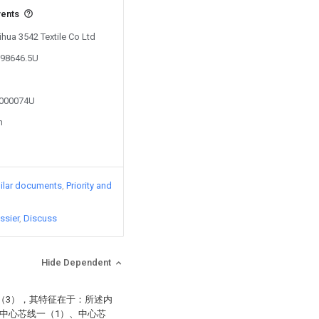
vents
ihua 3542 Textile Co Ltd
398646.5U
4000074U
n
ilar documents
Priority and
ssier
Discuss
Hide Dependent
（3），其特征在于：所述内
中心芯线一（1）、中心芯