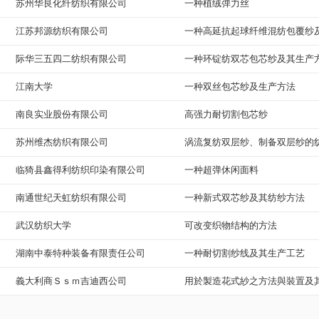
苏州华良化纤纺织有限公司
一种植绒弹力丝
江苏邦源纺织有限公司
一种高延抗起球纤维混纺包覆纱
际华三五四二纺织有限公司
一种环锭纺双芯包芯纱及其生产
江南大学
一种双丝包芯纱及生产方法
南良实业股份有限公司
高强力耐切割包芯纱
苏州维杰纺织有限公司
涡流复纺双层纱、制备双层纱的
临猗县鑫得利纺织印染有限公司
一种超弹休闲面料
南通世纪天虹纺织有限公司
一种新式双芯纱及其纺纱方法
武汉纺织大学
可改变织物结构的方法
湖南中泰特种装备有限责任公司
一种耐切割纱线及其生产工艺
義大利商Ｓｓｍ吉迪西公司
用於製造花式紗之方法與裝置及