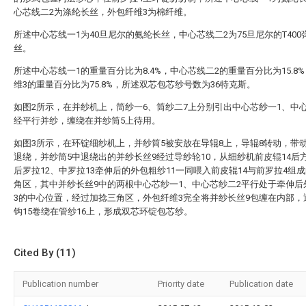
心芯线二2为涤纶长丝，外包纤维3为棉纤维。
所述中心芯线一1为40旦尼尔的氨纶长丝，中心芯线二2为75旦尼尔的T400
丝。
所述中心芯线一1的重量百分比为8.4%，中心芯线二2的重量百分比为15.8
维3的重量百分比为75.8%，所述双芯包芯纱号数为36特克斯。
如图2所示，在并纱机上，筒纱一6、筒纱二7上分别引出中心芯纱一1、中
经平行并纱，缠绕在并纱筒5上待用。
如图3所示，在环锭细纱机上，并纱筒5被安放在导辊8上，导辊8转动，带
退绕，并纱筒5中退绕出的并纱长丝9经过导纱轮10，从细纱机前皮辊14后
后罗拉12、中罗拉13牵伸后的外包粗纱11一同喂入前皮辊14与前罗拉4组
角区，其中并纱长丝9中的两根中心芯纱一1、中心芯纱二2平行处于牵伸后
3的中心位置，经过加捻三角区，外包纤维3完全将并纱长丝9包缠在内部，
钩15卷绕在管纱16上，形成双芯环锭包芯纱。
Cited By (11)
Publication number
Priority date
Publication date