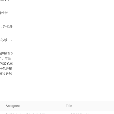
弹性长
%，外包纤
心芯纱二2
动并纱筒5
方，与经
成的加捻三
外包纤维
通过导纱
Assignee
Title