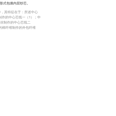
的形式包缠内层纱芯。
纱，其特征在于：所述中心
丝制作的中心芯线一（1）；中
长丝制作的中心芯线二
%的棉纤维制作的外包纤维