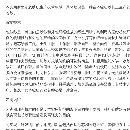
本实用新型涉及纺织生产技术领域，具体地说是一种在环锭纺纱机上生产
芯纱。
背景技术
包芯纱是一种由内层纱芯和外包纤维组成的织造用纱，其利用内层纱芯化
良的物理性能和外包短纤维的表面特征，充分发挥两种纤维的特长并弥补
足，包芯纱被广泛用于学生服、工作服、浴衣面料、裙子面料、被单和装
料的生产制造。目前市场上较常见的包芯纱，主要有涤纶、腈纶、维纶、
纶、PTT纤维、PBT纤维等；其中以氨纶使用最广泛。这种氨纶包芯纱，其
单根高弹力氨纶丝，纺纱方式以传统的环锭纺为主，从服用性能来讲，该
较好，被用作弹力服装面料，缺点是强力较低，随着人们使用、洗涤次数
弹力会逐渐减弱，时间长以后，服装容易变形，服用性能下降，无法满足
装性能日益提高的要求。目前市场上虽然有涡流纺的双芯包芯纱，但其相
纱芯结构会降低纱芯的高弹性，且手感差，加之涡流纺设备昂贵，其技术
广、普及，而环锭纺的双芯纱还是一片空白。
发明内容
为克服现有技术的不足，本实用新型的发明目的在于提供一种环锭纺双芯
以实现包芯纱弹性舒适及高强力的目的。
为实现上述发明目的，本实用新型包括内层纱芯和外包纤维，其特征在于