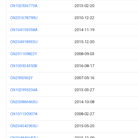
CN102936775A
2013-02-20
CN201678790U
2010-12-22
CN104153058A
2014-11-19
CN204918933U
2015-12-30
CN201109822Y
2008-09-03
CN103924350B
2016-08-17
CN2900562Y
2007-05-16
CN102995204A
2013-03-27
CN203866463U
2014-10-08
CN101130907A
2008-02-27
CN204342965U
2015-05-20
CN204849187U
2015-12-09