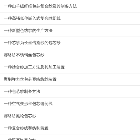
一种山羊绒纤维包芯复合纱及其制备方法
一种高强低伸嵌入式复合缝纫线
一种新型色纺纱的生产方法
一种芯纱为长丝倍捻纱的包芯纱
赛络纺不锈钢丝包芯纱
一种捻合纱加工方法及其加工装置
聚酯弹力丝包芯赛络纺纱装置
一种包芯纱制备方法
一种空气变形丝包芯缝纫线
赛络纺氨纶包芯纱
一种复合纱线和纺制装置