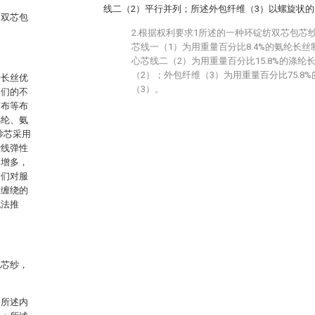
线二（2）平行并列；所述外包纤维（3）以螺旋状
的双芯包
2.根据权利要求1所述的一种环锭纺双芯包芯
芯线一（1）为用重量百分比8.4%的氨纶长
心芯线二（2）为用重量百分比15.8%的涤纶
（2）；外包纤维（3）为用重量百分比75.8
纤长丝优
（3）。
它们的不
饰布等布
锦纶、氨
纱芯采用
纱线弹性
的增多，
人们对服
互缠绕的
无法推
包芯纱，
：所述内