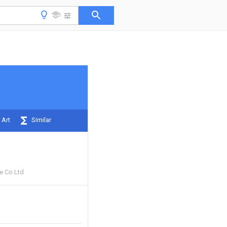
 Art
Similar
le Co Ltd