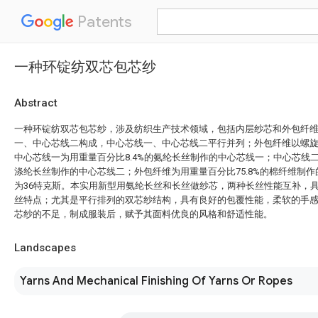
Patents
一种环锭纺双芯包芯纱
Abstract
一种环锭纺双芯包芯纱，涉及纺织生产技术领域，包括内层纱芯和外包纤
一、中心芯线二构成，中心芯线一、中心芯线二平行并列；外包纤维以螺
中心芯线一为用重量百分比8.4%的氨纶长丝制作的中心芯线一；中心芯线二为
涤纶长丝制作的中心芯线二；外包纤维为用重量百分比75.8%的棉纤维制
为36特克斯。本实用新型用氨纶长丝和长丝做纱芯，两种长丝性能互补，
丝特点；尤其是平行排列的双芯纱结构，具有良好的包覆性能，柔软的手
芯纱的不足，制成服装后，赋予其面料优良的风格和舒适性能。
Landscapes
Yarns And Mechanical Finishing Of Yarns Or Ropes