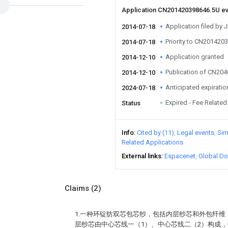
Application CN201420398646.5U e
Application filed by J
2014-07-18
Priority to CN201420
2014-07-18
Application granted
2014-12-10
Publication of CN20
2014-12-10
Anticipated expiratio
2024-07-18
Expired - Fee Related
Status
Info
Cited by (11)
Legal events
Sim
Related Applications
External links
Espacenet
Global Do
Claims
(2)
1.一种环锭纺双芯包芯纱，包括内层纱芯和外包纤维
层纱芯由中心芯线一（1）、中心芯线二（2）构成，