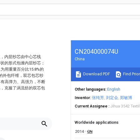
CN204000074U
维，内层纱芯由中心芯线
China
旋状的形式包缠内层纱芯；
用重量百分比15.8%的
Download PDF
Find Prior
作的外包纤维，双芯包芯纱
具有高弹力、高强力，不断
感，克服了涡流纺的双芯包
Other languages
English
Inventor
张纯芳
刘定会
郑敏博
Current Assignee
Jihua 3542 Texti
Worldwide applications
2014
CN