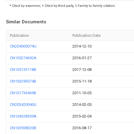
* Cited by examiner, † Cited by third party, ‡ Family to family citation
Similar Documents
Publication
Publication Date
CN204000074U
2014-12-10
CN105274692A
2016-01-27
CN105133118B
2017-12-08
CN103290574B
2015-11-18
CN101736469B
2011-10-05
CN203420040U
2014-02-05
CN104328559A
2015-02-04
CN103938320B
2016-08-17