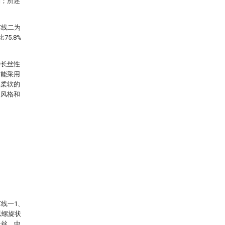
列；所述
芯线二为
5.8%
种长丝性
不能采用
，柔软的
的风格和
线一1、
以螺旋状
长丝，中