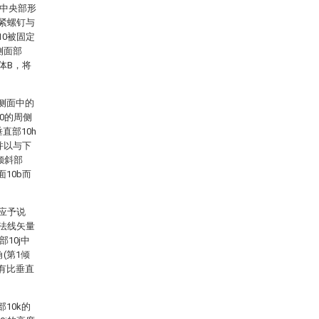
的中央部形
夹紧螺钉与
0被固定
侧面部
体B，将
周侧面中的
0的周侧
垂直部10h
并以与下
倾斜部
10b而
应予说
法线矢量
部10j中
角(第1倾
有比垂直
。
10k的