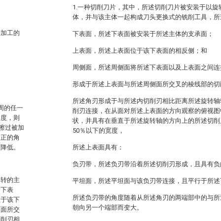
1.一种切削刀片，其中，所述切削刀片被安装于以
体，并与该主体一起构成刀头更换式的铣削工具，所
削加工的
下表面，所述下表面被安装于所述主体的支承面；
上表面，所述上表面位于该下表面的相反侧；和
周侧面，所述周侧面将所述下表面以及上表面之间连
形成于所述上表面与所述周侧面所交叉的棱线部的切
所述角刃形成于与所述内切削刃相比距离所述旋转轴
外周的任一
削刃连接，在从面对所述上表面的方向观察的俯视图
角度，则
状，并具有在垂直于所述旋转轴的方向上的所述切削
擦过被加
50％以下的宽度，
为正的角
度降低。
所述上表面具有：
负刃带，所述负刃带沿着所述切削刃形成，且具有负
旋转的主
平坦面，所述平坦面与该负刃带连接，且平行于所述
备下表
所述负刃带的角度随着从所述角刃的两端部中的与所
位于该下
朝向另一个端部而变大。
侧面所交
切削刃相