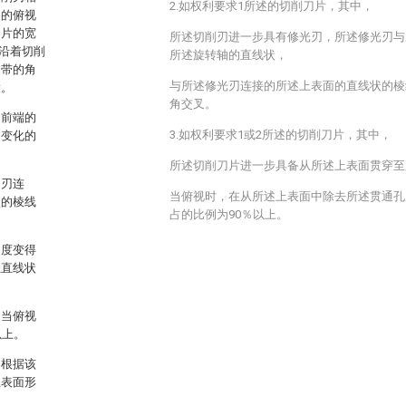
2.如权利要求1所述的切削刀片，其中，
察的俯视
刀片的宽
所述切削刃进一步具有修光刃，所述修光刃与
带沿着切削
所述旋转轴的直线状，
刃带的角
与所述修光刃连接的所述上表面的直线状的棱
大。
角交叉。
的前端的
3.如权利要求1或2所述的切削刀片，其中，
侧变化的
所述切削刀片进一步具备从所述上表面贯穿至
角刃连
当俯视时，在从所述上表面中除去所述贯通孔
状的棱线
占的比例为90％以上。
糙度变得
止直线状
，当俯视
以上。
。根据该
上表面形