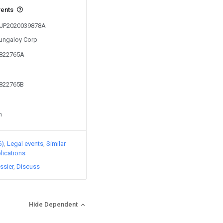
vents
m JP2020039878A
Tungaloy Corp
1822765A
1822765B
n
6)
Legal events
Similar
lications
ssier
Discuss
Hide Dependent