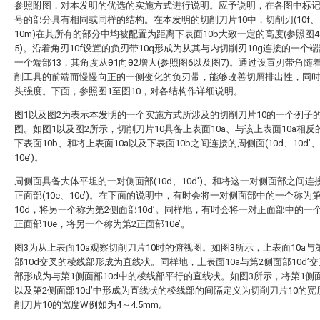
参照附图，对本发明的优选的实施方式进行说明。应予说明，在各图中标
号的部分具有相同或同样的结构。在本发明的切削刀片10中，切削刃(10f、1
10m)在其所有的部分中均被配置为距离下表面10b大致一定的高度(参照图
5)。沿着角刃10f设置的负刃带10q形成为从其与内切削刃10g连接的一个端
一个端部13，其角度从θ1向θ2增大(参照图6以及图7)。通过设置刃带角随
削工具的前端而慢慢向正的一侧变化的负刃带，能够改善切屑排出性，同
头强度。下面，参照图1至图10，对各结构作详细说明。
图1以及图2为表示本发明的一个实施方式所涉及的切削刀片10的一个例子
图。如图1以及图2所示，切削刀片10具备上表面10a、与该上表面10a相反
下表面10b、和将上表面10a以及下表面10b之间连接的周侧面(10d、10d’、
10e’)。
周侧面具备大体平坦的一对侧面部(10d、10d’)、和将这一对侧面部之间连
正面部(10e、10e’)。在下面的说明中，有时会将一对侧面部中的一个称为
10d，将另一个称为第2侧面部10d’。同样地，有时会将一对正面部中的一
正面部10e，将另一个称为第2正面部10e’。
图3为从上表面10a观察切削刀片10时的俯视图。如图3所示，上表面10a与
部10d交叉的棱线部形成为直线状。同样地，上表面10a与第2侧面部10d’
部形成为与第1侧面部10d中的棱线部平行的直线状。如图3所示，将第1侧面
以及第2侧面部10d’中形成为直线状的棱线部的间隔定义为切削刀片10的宽
削刀片10的宽度W例如为4～4.5mm。