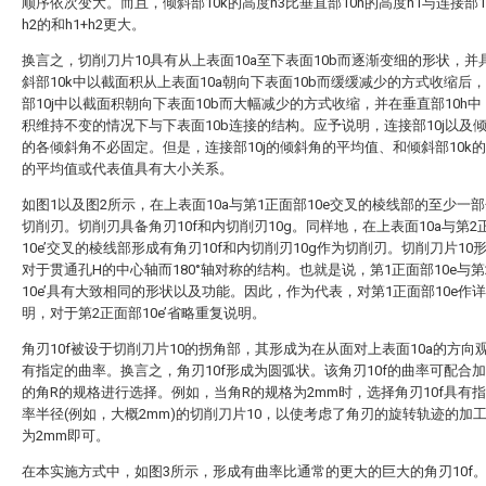
顺序依次变大。而且，倾斜部10k的高度h3比垂直部10h的高度h1与连接部1
h2的和h1+h2更大。
换言之，切削刀片10具有从上表面10a至下表面10b而逐渐变细的形状，并
斜部10k中以截面积从上表面10a朝向下表面10b而缓缓减少的方式收缩后
部10j中以截面积朝向下表面10b而大幅减少的方式收缩，并在垂直部10h
积维持不变的情况下与下表面10b连接的结构。应予说明，连接部10j以及倾
的各倾斜角不必固定。但是，连接部10j的倾斜角的平均值、和倾斜部10k
的平均值或代表值具有大小关系。
如图1以及图2所示，在上表面10a与第1正面部10e交叉的棱线部的至少一
切削刃。切削刃具备角刃10f和内切削刃10g。同样地，在上表面10a与第2
10e’交叉的棱线部形成有角刃10f和内切削刃10g作为切削刃。切削刀片10
对于贯通孔H的中心轴而180°轴对称的结构。也就是说，第1正面部10e与第
10e’具有大致相同的形状以及功能。因此，作为代表，对第1正面部10e作
明，对于第2正面部10e’省略重复说明。
角刃10f被设于切削刀片10的拐角部，其形成为在从面对上表面10a的方向
有指定的曲率。换言之，角刃10f形成为圆弧状。该角刃10f的曲率可配合
的角R的规格进行选择。例如，当角R的规格为2mm时，选择角刃10f具有
率半径(例如，大概2mm)的切削刀片10，以使考虑了角刃的旋转轨迹的加
为2mm即可。
在本实施方式中，如图3所示，形成有曲率比通常的更大的巨大的角刃10f