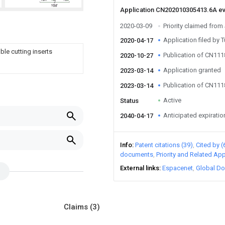
Application CN202010305413.6A e
2020-03-09
Priority claimed fro
Application filed by 
2020-04-17
ble cutting inserts
Publication of CN11
2020-10-27
Application granted
2023-03-14
Publication of CN11
2023-03-14
Active
Status
Anticipated expiratio
2040-04-17
Info
Patent citations (39)
Cited by (
documents
Priority and Related App
External links
Espacenet
Global Do
Claims
(3)