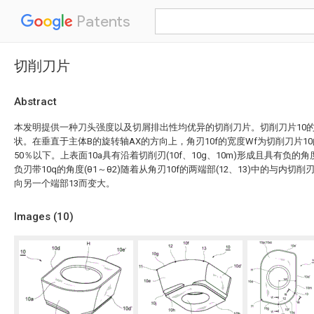
Patents
切削刀片
Abstract
本发明提供一种刀头强度以及切屑排出性均优异的切削刀片。切削刀片10的
状。在垂直于主体B的旋转轴AX的方向上，角刃10f的宽度Wf为切削刀片1
50％以下。上表面10a具有沿着切削刃(10f、10g、10m)形成且具有负的角度
负刃带10q的角度(θ1～θ2)随着从角刃10f的两端部(12、13)中的与内切削
向另一个端部13而变大。
Images (
10
)