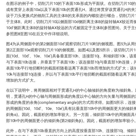
在图示的例子中，切削刀片10的下表面10b形成为平面状。在切削刀片10
成有贯穿上表面10a以及下表面10b的贯通孔H。通过将贯穿该贯通孔H的
设于刀头更换式的铣削工具的主体B的支承面的内螺纹进行螺合，切削刀片1
于主体B。此时，切削刀片10以侧面部10d侧距离主体B的旋转轴AX较近而
10d’侧距离主体B的旋转轴AX较远的方式被固定于主体B(参照图9)。关于主
参照图8至图10在后文中作详细说明。
图4为从周侧面中的第2侧面部10d’观察切削刀片10时的侧视图。图5为从
第2正面部10e观察切削刀片10的侧视图。如图4以及图5所示，该切削刀片1
面(10d、10d’、10e、10e’)具备垂直部10h、连接部10j、和倾斜部10k，该
与下表面10b连接，并垂直于下表面10b；该连接部10j与垂直部10h连接，
表面10b平行地切断时的截面积随着远离下表面10b而增加的方式扩大；该
10k与连接部10j连接，并以与下表面10b平行地切断的截面积随着远离下表面
增加的方式扩大。
在以下说明中，将周侧面相对于贯通孔H的中心轴倾斜的角度称为倾斜角。
明，贯通孔H的中心轴与周侧面形成的角度以中心轴的方向矢量与周侧面的
形成的角度的余角(complementary angle)的方式而求得。如图5所示，连接
的周侧面(10d、10d’、10e、10e’)具有比垂直部10h中的周侧面更大的倾斜
斜角α)。因此，截面积的增加率较大。另一方面，倾斜部10k中的周侧面具
部10h中的周侧面更小的倾斜角(第2倾斜角β)。因此，截面积的增加率较小
此外，在与下表面10b垂直的方向上的高度按垂直部10h、连接部10j、倾斜部