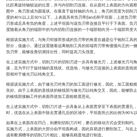
比距离旋转轴较远的位置，并与内切削刃连接。在从面对上表面的方向观
图中，角刃形成为圆弧状。在垂直于旋转轴的方向上，角刃的宽度为切削
度的40％以上且50％以下。上表面具有负刃带(land)和平坦面，上述负刃
刃形成且具有负的角度，上述平坦面与该负刃带连接且平行于下表面。负
度随着从角刃的端部中的与内切削刃连接的一个端部朝向另一个端部而变
根据该实施方式，与角刃邻接而形成的负刃带的角度在越是位于铣削工具
部分，值越小。通过设置随着远离铣削工具的前端而刃带角慢慢向正的一
负刃带，能够改善切屑排出性，同时提高刀头强度。
在上述实施方式中，切削刀片的切削刃进一步具有修光刃，上述修光刃与
接，且为平行于旋转轴的直线状。优选地，与修光刃连接的上表面的直线
部相对于修光刃以钝角交叉。
根据该实施方式，由于修光刃对角刃的加工面进行修光，因此，加工面粗
良好。由于上表面的直线状的棱线部与修光刃以钝角交叉，因此，能够防
的棱线部接触工件的表面而使加工面粗糙度恶化。
在上述实施方式中，切削刀片进一步具备从上表面贯穿至下表面的贯通孔
时，优选在从上表面中除去贯通孔后的区域中，平坦面所占的比例为90％
如果在上表面存在凹凸，则磨削切削刀片时，磨石的移动方式会受到制约
实施方式，上表面的大部分由平坦面构成，因此容易进行磨削加工。与在
成有断屑槽等的切削刀片相比，能够高精度地进行制造。