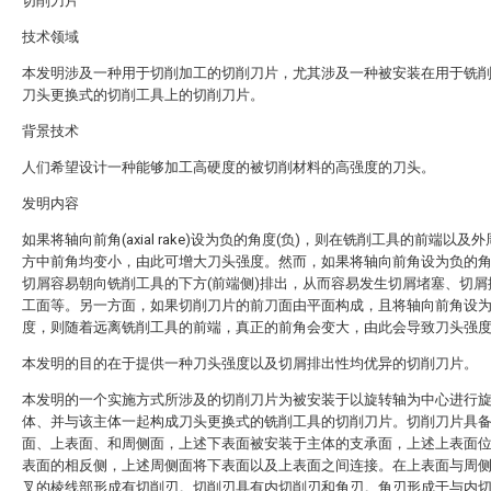
切削刀片
技术领域
本发明涉及一种用于切削加工的切削刀片，尤其涉及一种被安装在用于铣
刀头更换式的切削工具上的切削刀片。
背景技术
人们希望设计一种能够加工高硬度的被切削材料的高强度的刀头。
发明内容
如果将轴向前角(axial rake)设为负的角度(负)，则在铣削工具的前端以及
方中前角均变小，由此可增大刀头强度。然而，如果将轴向前角设为负的
切屑容易朝向铣削工具的下方(前端侧)排出，从而容易发生切屑堵塞、切屑
工面等。另一方面，如果切削刀片的前刀面由平面构成，且将轴向前角设
度，则随着远离铣削工具的前端，真正的前角会变大，由此会导致刀头强
本发明的目的在于提供一种刀头强度以及切屑排出性均优异的切削刀片。
本发明的一个实施方式所涉及的切削刀片为被安装于以旋转轴为中心进行
体、并与该主体一起构成刀头更换式的铣削工具的切削刀片。切削刀片具
面、上表面、和周侧面，上述下表面被安装于主体的支承面，上述上表面
表面的相反侧，上述周侧面将下表面以及上表面之间连接。在上表面与周
叉的棱线部形成有切削刃。切削刃具有内切削刃和角刃。角刃形成于与内