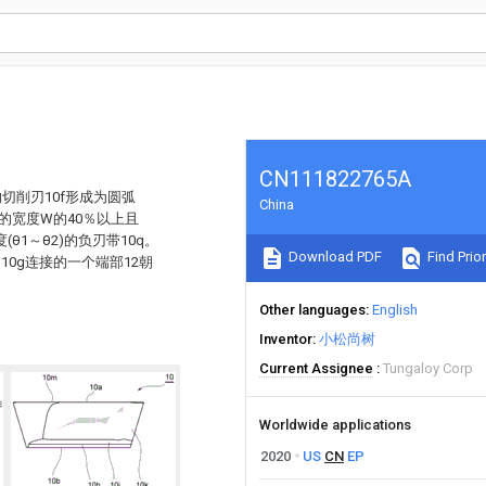
CN111822765A
切削刃10f形成为圆弧
China
0的宽度W的40％以上且
(θ1～θ2)的负刃带10q。
Download PDF
Find Prior
刃10g连接的一个端部12朝
Other languages
English
Inventor
小松尚树
Current Assignee
Tungaloy Corp
Worldwide applications
2020
US
CN
EP