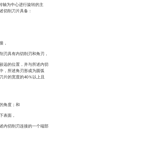
旋转轴为中心进行旋转的主
述切削刀片具备：
接，
削刃具有内切削刃和角刃，
较远的位置，并与所述内切
中，所述角刃形成为圆弧
刀片的宽度的40％以上且
的角度；和
下表面，
述内切削刃连接的一个端部