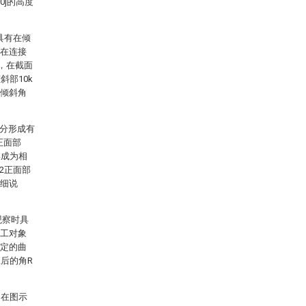
0j的高度
具有在倾
，在连接
中，在截面
斜部10k
的倾斜角
部分形成有
正面部
形成为相
2正面部
详细说
观察时具
加工对象
指定的曲
工后的角R
。在图示