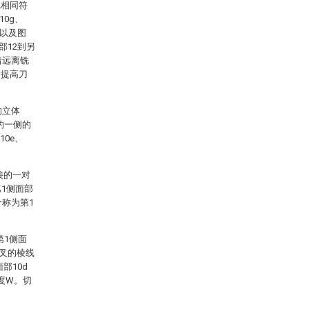
记相同符
0g、
4以及图
部12到另
着远离铣
时提高刀
的立体
的一侧的
10e、
接的一对
第1侧面部
个称为第1
第1侧面
交叉的棱线
部10d
度W。切