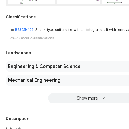
Classifications
B23C5/109
Shank-type cutters, i.e. with an integral shaft with remova
View 7 more classifications
Landscapes
Engineering & Computer Science
Mechanical Engineering
Show more
Description