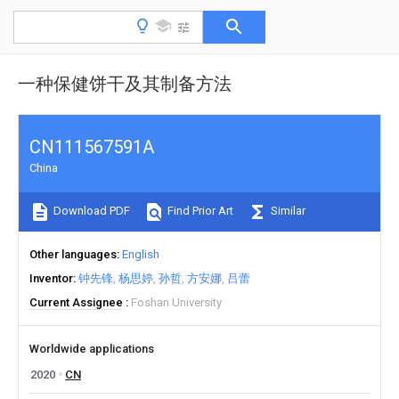
一种保健饼干及其制备方法
CN111567591A
China
Download PDF
Find Prior Art
Similar
Other languages
English
Inventor
钟先锋
杨思婷
孙哲
方安娜
吕蕾
Current Assignee
Foshan University
Worldwide applications
2020
CN