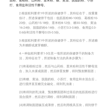
面粉、葛根粉、山药粉、薏米粉、糖、黄油、脱脂奶粉、小苏
打、食用盐和活性干酵母。
2.根据权利要求1中所述的保健饼干，其特征在于，按重量
份计，所述保健饼干包括：低筋面粉80-100份、葛根粉10-
20份、山药粉15-18份、薏米粉8-12份、糖30-50份、黄油
16-24份、脱脂奶粉6-14份、小苏打0.3-0.8份、食用盐0.3-
0.6份和活性干酵母0.05-0.5份。
3.根据权利要求1中所述的保健饼干，其特征在于，所述糖
为木糖醇或麦芽糖醇。
4.一种如权利要求1-3任意一项所述的保健饼干的制备方
法，其特征在于，所述制备方法的具体步骤为：
(1)将葛根粉过筛，然后与山药粉、薏米粉和活性干酵母混
合，加入水揉成面团，然后静置发酵，得到预发酵面团；
(2)将糖、黄油、脱脂奶粉、小苏打、食用盐和水混合后，
进行搅拌直至糖完全融化，得到乳浊液；
(3)将得到的乳浊液、预发酵面团和过筛后的低筋面粉进行
混合搅拌，然后进行调粉，得到调制面团；
(4)将调制面团辗压成薄饼，然后利用模具压块，得到饼干