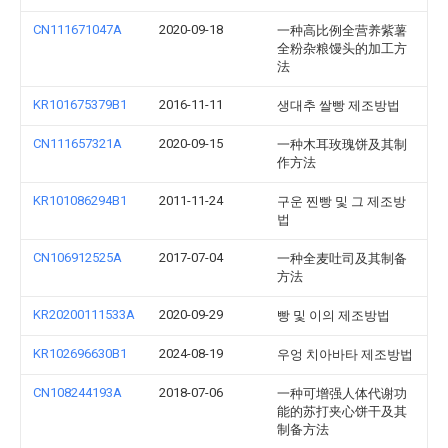
CN111671047A
2020-09-18
一种高比例全营养紫薯
全粉杂粮馒头的加工方
法
KR101675379B1
2016-11-11
생대추 쌀빵 제조방법
CN111657321A
2020-09-15
一种木耳玫瑰饼及其制
作方法
KR101086294B1
2011-11-24
구운 찐빵 및 그 제조방
법
CN106912525A
2017-07-04
一种全麦吐司及其制备
方法
KR20200111533A
2020-09-29
빵 및 이의 제조방법
KR102696630B1
2024-08-19
우엉 치아바타 제조방법
CN108244193A
2018-07-06
一种可增强人体代谢功
能的苏打夹心饼干及其
制备方法