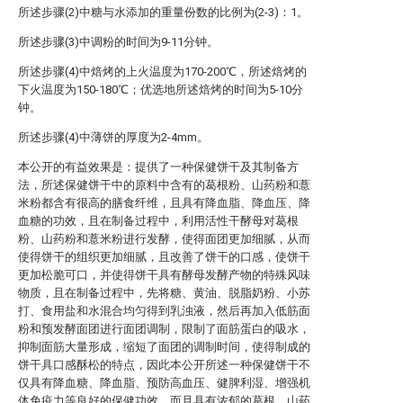
所述步骤(2)中糖与水添加的重量份数的比例为(2-3)：1。
所述步骤(3)中调粉的时间为9-11分钟。
所述步骤(4)中焙烤的上火温度为170-200℃，所述焙烤的
下火温度为150-180℃；优选地所述焙烤的时间为5-10分
钟。
所述步骤(4)中薄饼的厚度为2-4mm。
本公开的有益效果是：提供了一种保健饼干及其制备方
法，所述保健饼干中的原料中含有的葛根粉、山药粉和薏
米粉都含有很高的膳食纤维，且具有降血脂、降血压、降
血糖的功效，且在制备过程中，利用活性干酵母对葛根
粉、山药粉和薏米粉进行发酵，使得面团更加细腻，从而
使得饼干的组织更加细腻，且改善了饼干的口感，使饼干
更加松脆可口，并使得饼干具有酵母发酵产物的特殊风味
物质，且在制备过程中，先将糖、黄油、脱脂奶粉、小苏
打、食用盐和水混合均匀得到乳浊液，然后再加入低筋面
粉和预发酵面团进行面团调制，限制了面筋蛋白的吸水，
抑制面筋大量形成，缩短了面团的调制时间，使得制成的
饼干具口感酥松的特点，因此本公开所述一种保健饼干不
仅具有降血糖、降血脂、预防高血压、健脾利湿、增强机
体免疫力等良好的保健功效，而且具有浓郁的葛根、山药