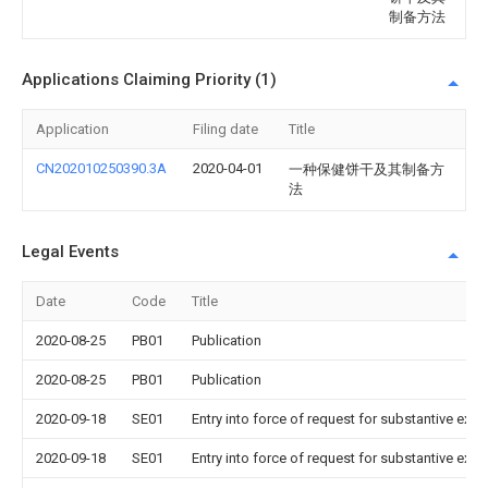
制备方法
Applications Claiming Priority (1)
Application
Filing date
Title
CN202010250390.3A
2020-04-01
一种保健饼干及其制备方
法
Legal Events
Date
Code
Title
2020-08-25
PB01
Publication
2020-08-25
PB01
Publication
2020-09-18
SE01
Entry into force of request for substantive exa
2020-09-18
SE01
Entry into force of request for substantive exa