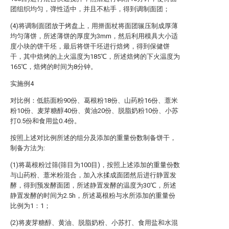
团组织均匀，弹性适中，并且不粘手，得到调制面团；
(4)将调制面团放于烤盘上，用擀面杖将面团辗压制成厚薄
均匀薄饼，所述薄饼的厚度为3mm，然后利用模具大小适
度小块的饼干坯，最后将饼干坯进行焙烤，得到保健饼
干，其中焙烤的上火温度为185℃，所述焙烤的下火温度为
165℃，焙烤的时间为8分钟。
实施例4
对比例：低筋面粉90份、葛根粉18份、山药粉16份、薏米
粉10份、麦芽糖醇40份、黄油20份、脱脂奶粉10份、小苏
打0.5份和食用盐0.4份。
按照上述对比例所述的组分及添加的重量份数制备饼干，
制备方法为:
(1)将葛根粉过筛(筛目为100目)，按照上述添加的重量份数
与山药粉、薏米粉混合，加入水揉成面团然后进行静置发
酵，得到预发酵面团，所述静置发酵的温度为30℃，所述
静置发酵的时间为2.5h，所述葛根粉与水所添加的重量份
比例为1：1；
(2)将麦芽糖醇、黄油、脱脂奶粉、小苏打、食用盐和水混