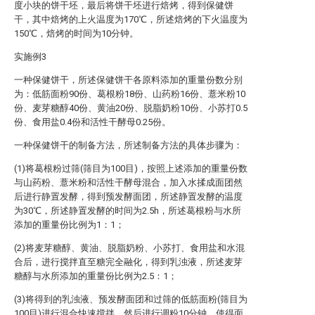
度小块的饼干坯，最后将饼干坯进行焙烤，得到保健饼
干，其中焙烤的上火温度为170℃，所述焙烤的下火温度为
150℃，焙烤的时间为10分钟。
实施例3
一种保健饼干，所述保健饼干各原料添加的重量份数分别
为：低筋面粉90份、葛根粉18份、山药粉16份、薏米粉10
份、麦芽糖醇40份、黄油20份、脱脂奶粉10份、小苏打0.5
份、食用盐0.4份和活性干酵母0.25份。
一种保健饼干的制备方法，所述制备方法的具体步骤为：
(1)将葛根粉过筛(筛目为100目)，按照上述添加的重量份数
与山药粉、薏米粉和活性干酵母混合，加入水揉成面团然
后进行静置发酵，得到预发酵面团，所述静置发酵的温度
为30℃，所述静置发酵的时间为2.5h，所述葛根粉与水所
添加的重量份比例为1：1；
(2)将麦芽糖醇、黄油、脱脂奶粉、小苏打、食用盐和水混
合后，进行搅拌直至糖完全融化，得到乳浊液，所述麦芽
糖醇与水所添加的重量份比例为2.5：1；
(3)将得到的乳浊液、预发酵面团和过筛的低筋面粉(筛目为
100目)进行混合快速搅拌，然后进行调粉10分钟，使得面