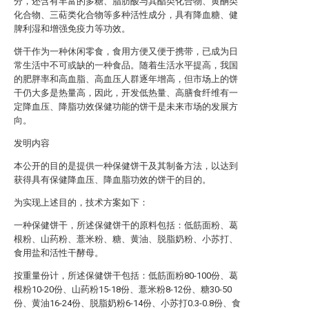
分，还含有丰富的多糖、脂肪酸与其酯类化合物、黄酮类
化合物、三萜类化合物等多种活性成分，具有降血糖、健
脾利湿和增强免疫力等功效。
饼干作为一种休闲零食，食用方便又便于携带，已成为日
常生活中不可或缺的一种食品。随着生活水平提高，我国
的肥胖率和高血脂、高血压人群逐年增高，但市场上的饼
干仍大多是热量高，因此，开发低热量、高膳食纤维有一
定降血压、降脂功效保健功能的饼干是未来市场的发展方
向。
发明内容
本公开的目的是提供一种保健饼干及其制备方法，以达到
获得具有保健降血压、降血脂功效的饼干的目的。
为实现上述目的，技术方案如下：
一种保健饼干，所述保健饼干的原料包括：低筋面粉、葛
根粉、山药粉、薏米粉、糖、黄油、脱脂奶粉、小苏打、
食用盐和活性干酵母。
按重量份计，所述保健饼干包括：低筋面粉80-100份、葛
根粉10-20份、山药粉15-18份、薏米粉8-12份、糖30-50
份、黄油16-24份、脱脂奶粉6-14份、小苏打0.3-0.8份、食