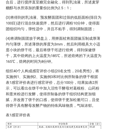
合后，进行搅拌直至糖完全融化，得到乳浊液，所述麦芽
糖醇与水所添加的重量份比例为2.5：1；
(3)将得到的乳浊液、预发酵面团和过筛的低筋面粉(筛目为
100目)进行混合快速搅拌，然后进行调粉10分钟，使得面
团组织均匀，弹性适中，并且不粘手，得到调制面团；
(4)将调制面团放于烤盘上，用擀面杖将面团辗压制成厚薄
均匀薄饼，所述薄饼的厚度为3mm，然后利用模具大小适
度小块的饼干坯，最后将饼干坯进行焙烤，得到保健饼
干，其中焙烤的上火温度为185℃，所述焙烤的下火温度为
165℃，焙烤的时间为8分钟。
组织40个人构成感官评价小组(20名女性，20名男性)，将
实施例1、实施例2、实施例3和对比例所制备的饼干根据
表1感官评价表进行感官评价，总分100分，结果如表2所
示，可以看出在饼干中加入活性干酵母对葛根粉、山药粉
和薏米粉进行发酵，使得所制备的饼干组织结构更加细
腻，并改善了饼干的口感，使得饼干更加松脆可口，且使
得饼干具有酵母发酵产物的特殊风味物质，气味浓郁。
表1感官评价表