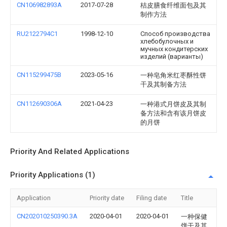
CN106982893A
2017-07-28
桔皮膳食纤维面包及其
制作方法
RU2122794C1
1998-12-10
Способ производства
хлебобулочных и
мучных кондитерских
изделий (варианты)
CN115299475B
2023-05-16
一种皂角米红枣酥性饼
干及其制备方法
CN112690306A
2021-04-23
一种港式月饼皮及其制
备方法和含有该月饼皮
的月饼
Priority And Related Applications
Priority Applications (1)
Application
Priority date
Filing date
Title
CN202010250390.3A
2020-04-01
2020-04-01
一种保健
饼干及其