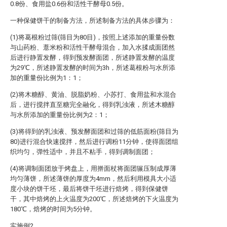
0.8份、食用盐0.6份和活性干酵母0.5份。
一种保健饼干的制备方法，所述制备方法的具体步骤为：
(1)将葛根粉过筛(筛目为80目)，按照上述添加的重量份数
与山药粉、薏米粉和活性干酵母混合，加入水揉成面团然
后进行静置发酵，得到预发酵面团，所述静置发酵的温度
为29℃，所述静置发酵的时间为3h，所述葛根粉与水所添
加的重量份比例为1：1；
(2)将木糖醇、黄油、脱脂奶粉、小苏打、食用盐和水混合
后，进行搅拌直至糖完全融化，得到乳浊液，所述木糖醇
与水所添加的重量份比例为2：1；
(3)将得到的乳浊液、预发酵面团和过筛的低筋面粉(筛目为
80)进行混合快速搅拌，然后进行调粉11分钟，使得面团组
织均匀，弹性适中，并且不粘手，得到调制面团；
(4)将调制面团放于烤盘上，用擀面杖将面团辗压制成厚薄
均匀薄饼，所述薄饼的厚度为4mm，然后利用模具大小适
度小块的饼干坯，最后将饼干坯进行焙烤，得到保健饼
干，其中焙烤的上火温度为200℃，所述焙烤的下火温度为
180℃，焙烤的时间为5分钟。
实施例2