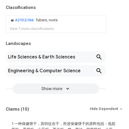
Classifications
A21D2/366
Tubers, roots
View 7 more classifications
Landscapes
Life Sciences & Earth Sciences
Engineering & Computer Science
Show more
Claims
(10)
Hide Dependent
1.一种保健饼干，其特征在于，所述保健饼干的原料包括：低筋