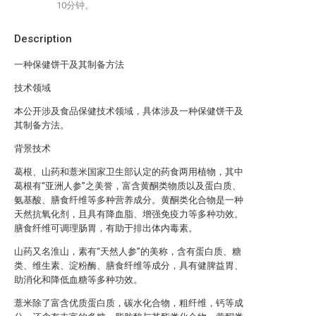
10分钟。
Description
一种保健饼干及其制备方法
技术领域
本公开涉及食品保健技术领域，具体涉及一种保健饼干及
其制备方法。
背景技术
葛根、山药和薏米国家卫生部认定的药食两用植物，其中
葛根有“亚洲人参”之美誉，富含黄酮类物质以及蛋白质、
氨基酸、膳食纤维等多种营养成分。黄酮类化合物是一种
天然抗氧化剂，且具有降血脂、增强免疫力等多种功效。
膳食纤维可调理肠胃，有助于排出体内毒素。
山药又名淮山，素有“天然人参”的美称，含有蛋白质、糖
类、维生素、淀粉酶、膳食纤维等成分，具有健脾益胃、
助消化和降低血糖等多种功效。
薏米除了富含优质蛋白质，碳水化合物，粗纤维，钙等成