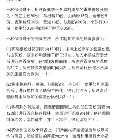
一种保健饼干，所述保健饼干各原料添加的重量份数分别
为：低筋面粉80份、葛根粉10份、山药粉15份、薏米粉8
份、麦芽糖醇30份、黄油16份、脱脂奶粉6份、小苏打0.3
份、食用盐0.3份和活性干酵母0.05份。
一种保健饼干的制备方法，所述制备方法的具体步骤为：
(1)将葛根粉过筛(筛目为120目)，按照上述添加的重量份数
与山药粉、薏米粉和活性干酵母混合，加入水揉成面团然
后进行静置发酵，得到预发酵面团，所述静置发酵的温度
为31℃，所述静置发酵的时间为2h，所述葛根粉与水所添
加的重量份比例为1：1；
(2)将麦芽糖醇、黄油、脱脂奶粉、小苏打、食用盐和水混
合后，进行搅拌直至糖完全融化，得到乳浊液，所述麦芽
糖醇与水所添加的重量份比例为3：1；
(3)将得到的乳浊液、预发酵面团和过筛的低筋面粉(筛目为
120目)进行混合快速搅拌，然后进行调粉9分钟，使得面团
组织均匀，弹性适中，并且不粘手，得到调制面团；
(4)将调制面团放于烤盘上，用擀面杖将面团辗压制成厚薄
均匀薄饼，所述薄饼的厚度为2mm，然后利用模具大小适