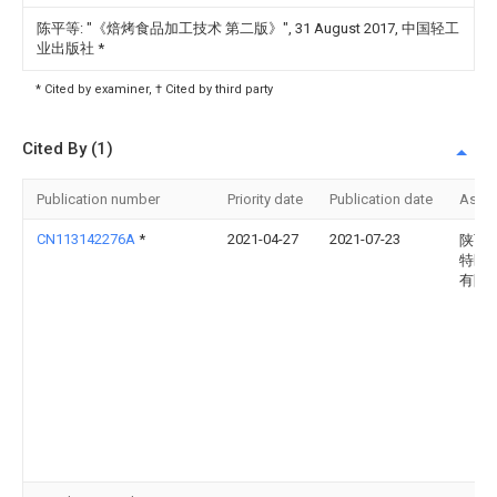
陈平等: "《焙烤食品加工技术 第二版》", 31 August 2017, 中国轻工
业出版社
*
* Cited by examiner, † Cited by third party
Cited By (1)
Publication number
Priority date
Publication date
Assi
CN113142276A
*
2021-04-27
2021-07-23
陕西
特医
有限