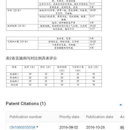
表2各实施例与对比例具体评分
Patent Citations (1)
Publication number
Priority date
Publication date
Assi
CN106035535A
*
2016-08-02
2016-10-26
桐城