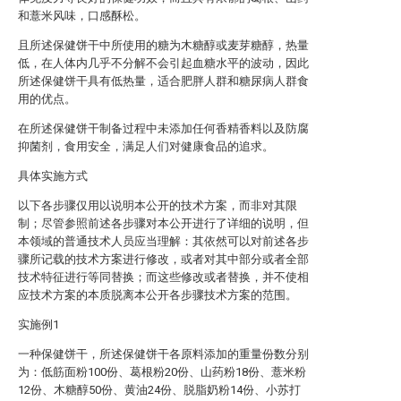
和薏米风味，口感酥松。
且所述保健饼干中所使用的糖为木糖醇或麦芽糖醇，热量
低，在人体内几乎不分解不会引起血糖水平的波动，因此
所述保健饼干具有低热量，适合肥胖人群和糖尿病人群食
用的优点。
在所述保健饼干制备过程中未添加任何香精香料以及防腐
抑菌剂，食用安全，满足人们对健康食品的追求。
具体实施方式
以下各步骤仅用以说明本公开的技术方案，而非对其限
制；尽管参照前述各步骤对本公开进行了详细的说明，但
本领域的普通技术人员应当理解：其依然可以对前述各步
骤所记载的技术方案进行修改，或者对其中部分或者全部
技术特征进行等同替换；而这些修改或者替换，并不使相
应技术方案的本质脱离本公开各步骤技术方案的范围。
实施例1
一种保健饼干，所述保健饼干各原料添加的重量份数分别
为：低筋面粉100份、葛根粉20份、山药粉18份、薏米粉
12份、木糖醇50份、黄油24份、脱脂奶粉14份、小苏打