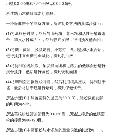
用盐0.3-0.6份和活性干酵母0.05-0.5份。
所述糖为木糖醇或麦芽糖醇。
一种保健饼干的制备方法，所述制备方法的具体步骤为：
(1)将葛根粉过筛，然后与山药粉、薏米粉和活性干酵母混
合，加入水揉成面团，然后静置发酵，得到预发酵面团；
(2)将糖、黄油、脱脂奶粉、小苏打、食用盐和水混合后，
进行搅拌直至糖完全融化，得到乳浊液；
(3)将得到的乳浊液、预发酵面团和过筛后的低筋面粉进行
混合搅拌，然后进行调粉，得到调制面团；
(4)将调制面团辗压成薄饼，然后利用模具压块，得到饼干
坯，最后将饼干坯进行焙烤，得到保健饼干。
所述步骤(1)中静置发酵的温度为29-31℃，所述静置发酵
的时间为2-3h。
所述葛根粉过筛的筛目为80-120目，所述过筛后的低筋面
粉的筛目为80-120目。
所述步骤(1)中葛根粉与水添加的重量份数的比例为1：1。