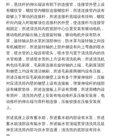
杆，悬挂杆的伸出端设有朝下的连接管，连接管外壁上设
有螺纹管，螺纹管内螺纹连接螺纹杆，所述连接管内设有
能够上下窜动的连接杆，所述连接杆底端设有挂钩，螺纹
杆向内旋入时能够顶住连接杆的外壁，使连接杆与连接管
相固定；所述清洗筒内腔底部中心位置安装有驱动电机，
驱动电机的输出轴上连接旋转轴，驱动电机外设有防水
罩，旋转轴从防水罩的顶部伸出，防水罩与旋转轴之间设
有机械密封，所述旋转轴的上部外侧设有向上弯曲的喷水
管，喷水管的上端设有喷头，喷水管与置于清洗筒内的供
水管相通，所述喷水管的上方设有清洗机构；所述清洗机
构包括毛刷座，毛刷座连接在旋转轴的上端，毛刷座顶部
和侧壁上均设有清洁钢刷，所述毛刷座两侧均设有压板，
所述压板对应毛刷座的侧壁上设有多个弹簧伸缩杆，压板
对应清洗筒内壁的侧壁上设有连接板，弹簧伸缩杆的端部
设有橡胶垫块，所述连接板上开设有滑槽，所述滑槽内设
有滑杆，清洗筒内壁上安装有电动推杆及压板安装座，电
动推杆的伸出端与滑杆相连接，压板铰接在压板安装座
上。
所述底座上设有蓄水箱，所述蓄水箱内部设有水泵，所述
蓄水箱顶部设有输水管，所述输水管顶端贯穿清洗筒且延
伸至清洗筒内部与供水管连通；清洗筒的底部设有排水
管。