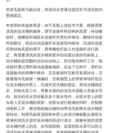
所述毛刷座为圆台状，所述供水管通过固定杆与清洗筒内
壁相固定。
本发明的有益效果是：由于采取上述技术方案，根据需要
清洗的泥水桶的规格，调节连接杆和挂钩的高度，转动螺
纹杆，使螺纹杆端部从连接杆外壁向外移动，解除对连接
杆的限位，然后拉动连接杆在连接管内移动，完成对连接
杆和挂钩高度的调节，再将螺纹杆旋入对连接杆进行固
定，将需要清洗的泥水桶倒置并扣在圆台状的毛刷座上，
泥水桶的提把翻转后挂在挂钩上，然后电动推杆工作，电
动推杆通过滑杆推动连接板倾斜，在这个过程中，滑杆在
连接板内的滑槽中移动，且压板相对压板安装座转动，压
板慢慢向毛刷座一侧偏转，压板侧壁上的弹簧伸缩杆抵压
在泥水桶的外壁上，完成对泥水桶的固定。将泥水桶固定
后，控制水泵工作，将蓄水箱内的清洗水源吸入至输水管
内，然后经供水管传输至多个喷水管内，从喷水管上的喷
头喷入至泥水桶的底部，在喷头进行喷淋的同时，控制驱
动电机工作，驱动电机输出轴转动带动毛刷座在泥水桶底
部转动，利用毛刷座顶部和外壁上的清洁钢刷配合着喷头
喷淋的清洗水源对泥水桶内部进行清洁，能够有效的清楚
泥水桶内壁上的泥、灰等残留物，设置的防水罩可以防止
清洗后的水源淋湿驱动电机。本发明能够泥水桶自动清