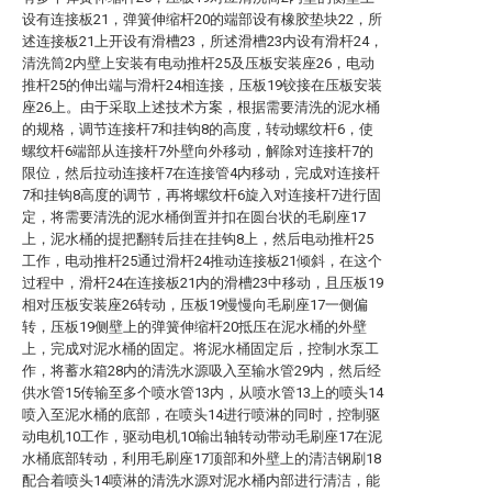
设有连接板21，弹簧伸缩杆20的端部设有橡胶垫块22，所
述连接板21上开设有滑槽23，所述滑槽23内设有滑杆24，
清洗筒2内壁上安装有电动推杆25及压板安装座26，电动
推杆25的伸出端与滑杆24相连接，压板19铰接在压板安装
座26上。由于采取上述技术方案，根据需要清洗的泥水桶
的规格，调节连接杆7和挂钩8的高度，转动螺纹杆6，使
螺纹杆6端部从连接杆7外壁向外移动，解除对连接杆7的
限位，然后拉动连接杆7在连接管4内移动，完成对连接杆
7和挂钩8高度的调节，再将螺纹杆6旋入对连接杆7进行固
定，将需要清洗的泥水桶倒置并扣在圆台状的毛刷座17
上，泥水桶的提把翻转后挂在挂钩8上，然后电动推杆25
工作，电动推杆25通过滑杆24推动连接板21倾斜，在这个
过程中，滑杆24在连接板21内的滑槽23中移动，且压板19
相对压板安装座26转动，压板19慢慢向毛刷座17一侧偏
转，压板19侧壁上的弹簧伸缩杆20抵压在泥水桶的外壁
上，完成对泥水桶的固定。将泥水桶固定后，控制水泵工
作，将蓄水箱28内的清洗水源吸入至输水管29内，然后经
供水管15传输至多个喷水管13内，从喷水管13上的喷头14
喷入至泥水桶的底部，在喷头14进行喷淋的同时，控制驱
动电机10工作，驱动电机10输出轴转动带动毛刷座17在泥
水桶底部转动，利用毛刷座17顶部和外壁上的清洁钢刷18
配合着喷头14喷淋的清洗水源对泥水桶内部进行清洁，能