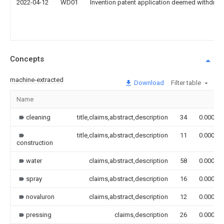
2022-04-12
WD01
Invention patent application deemed withdrawn
Concepts
machine-extracted
Download
Filter table
Name
cleaning
title,claims,abstract,description
34
0.000
title,claims,abstract,description
11
0.000
construction
water
claims,abstract,description
58
0.000
spray
claims,abstract,description
16
0.000
novaluron
claims,abstract,description
12
0.000
pressing
claims,description
26
0.000