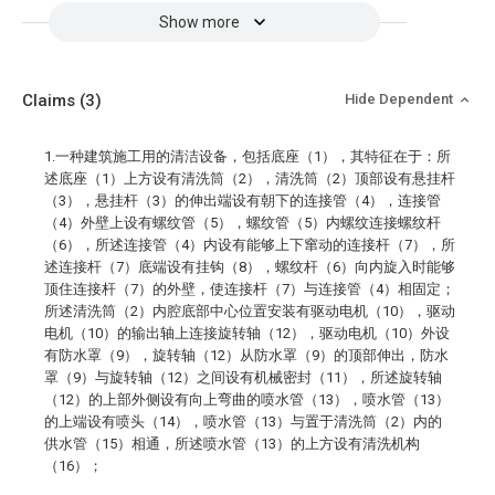
Show more
Claims
(3)
Hide Dependent
1.一种建筑施工用的清洁设备，包括底座（1），其特征在于：所
述底座（1）上方设有清洗筒（2），清洗筒（2）顶部设有悬挂杆
（3），悬挂杆（3）的伸出端设有朝下的连接管（4），连接管
（4）外壁上设有螺纹管（5），螺纹管（5）内螺纹连接螺纹杆
（6），所述连接管（4）内设有能够上下窜动的连接杆（7），所
述连接杆（7）底端设有挂钩（8），螺纹杆（6）向内旋入时能够
顶住连接杆（7）的外壁，使连接杆（7）与连接管（4）相固定；
所述清洗筒（2）内腔底部中心位置安装有驱动电机（10），驱动
电机（10）的输出轴上连接旋转轴（12），驱动电机（10）外设
有防水罩（9），旋转轴（12）从防水罩（9）的顶部伸出，防水
罩（9）与旋转轴（12）之间设有机械密封（11），所述旋转轴
（12）的上部外侧设有向上弯曲的喷水管（13），喷水管（13）
的上端设有喷头（14），喷水管（13）与置于清洗筒（2）内的
供水管（15）相通，所述喷水管（13）的上方设有清洗机构
（16）；