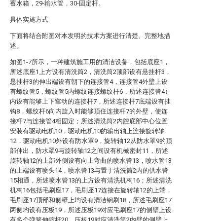
蓄水箱，29-输水管，30-固定杆。
具体实施方式
下面将结合附图对本发明的技术方案进行清楚、完整地描
述。
如图1-7所示，一种建筑施工用的清洁设备，包括底座1，
所述底座1上方设有清洗筒2，清洗筒2顶部设有悬挂杆3，
悬挂杆3的伸出端设有朝下的连接管4，连接管4外壁上设
有螺纹管5，螺纹管5内螺纹连接螺纹杆6，所述连接管4）
内设有能够上下窜动的连接杆7，所述连接杆7底端设有挂
钩8，螺纹杆6向内旋入时能够顶住连接杆7的外壁，使连
接杆7与连接管4相固定；所述清洗筒2内腔底部中心位置
安装有驱动电机10，驱动电机10的输出轴上连接旋转轴
12，驱动电机10外设有防水罩9，旋转轴12从防水罩9的顶
部伸出，防水罩9与旋转轴12之间设有机械密封11，所述
旋转轴12的上部外侧设有向上弯曲的喷水管13，喷水管13
的上端设有喷头14，喷水管13与置于清洗筒2内的供水管
15相通，所述喷水管13的上方设有清洗机构16；所述清洗
机构16包括毛刷座17，毛刷座17连接在旋转轴12的上端，
毛刷座17顶部和侧壁上均设有清洁钢刷18，所述毛刷座17
两侧均设有压板19，所述压板19对应毛刷座17的侧壁上设
有多个弹簧伸缩杆20，压板19对应清洗筒2内壁的侧壁上