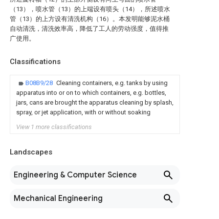
（13），喷水管（13）的上端设有喷头（14），所述喷水
管（13）的上方设有清洗机构（16）。本发明能够泥水桶
自动清洗，清洗效率高，降低了工人的劳动强度，值得推
广使用。
Classifications
B08B9/28
Cleaning containers, e.g. tanks by using
apparatus into or on to which containers, e.g. bottles,
jars, cans are brought the apparatus cleaning by splash,
spray, or jet application, with or without soaking
View 1 more classifications
Landscapes
Engineering & Computer Science
Mechanical Engineering