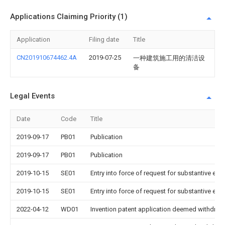
Applications Claiming Priority (1)
Application
Filing date
Title
CN201910674462.4A
2019-07-25
一种建筑施工用的清洁设
备
Legal Events
Date
Code
Title
2019-09-17
PB01
Publication
2019-09-17
PB01
Publication
2019-10-15
SE01
Entry into force of request for substantive exa
2019-10-15
SE01
Entry into force of request for substantive exa
2022-04-12
WD01
Invention patent application deemed withdrawn