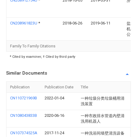
CN208912754U
*
2018-10-05
2019-05-31
济南
CN208961823U
*
2018-06-26
2019-06-11
盐城
机械
公司
Family To Family Citations
* Cited by examiner, † Cited by third party
Similar Documents
Publication
Publication Date
Title
CN110721969B
2022-01-04
一种垃圾分类垃圾桶用清
洗装置
CN108043833B
2020-06-16
一种市政排水管道内壁清
洗用机器人
CN107374525A
2017-11-24
一种洗浴间墙壁清洗设备