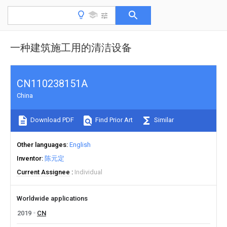
一种建筑施工用的清洁设备
CN110238151A
China
Download PDF
Find Prior Art
Similar
Other languages
English
Inventor
陈元定
Current Assignee
Individual
Worldwide applications
2019
CN