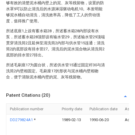
够有效的清楚泥水桶内壁上的泥、灰等残留物，设置的防
水罩9可以防止清洗后的水源淋湿驱动电机10。本发明能
够泥水桶自动清洗，清洗效率高，降低了工人的劳动强
度，值得推广使用。
所述底座1上设有蓄水箱28，所述蓄水箱28内部设有水
泵，所述蓄水箱28顶部设有输水管29，所述输水管29顶端
贯穿清洗筒2且延伸至清洗筒2内部与供水管15连通；清洗
筒2的底部设有排水管27。清洗后的泥水混合物从清洗筒2
底部的排水管27排出。
所述毛刷座17为圆台状，所述供水管15通过固定杆30与清
洗筒2内壁相固定。毛刷座17的形状与泥水桶内壁相吻
合，便于清除泥水桶内壁的泥、灰等残留物。
Patent Citations (20)
Publication number
Priority date
Publication date
Assi
DD279824A1
*
1989-02-13
1990-06-20
Adw 