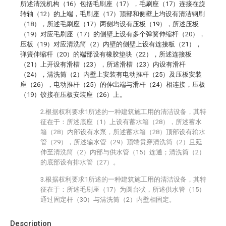
所述清洗机构（16）包括毛刷座（17），毛刷座（17）连接在旋
转轴（12）的上端，毛刷座（17）顶部和侧壁上均设有清洁钢刷
（18），所述毛刷座（17）两侧均设有压板（19），所述压板
（19）对应毛刷座（17）的侧壁上设有多个弹簧伸缩杆（20），
压板（19）对应清洗筒（2）内壁的侧壁上设有连接板（21），
弹簧伸缩杆（20）的端部设有橡胶垫块（22），所述连接板
（21）上开设有滑槽（23），所述滑槽（23）内设有滑杆
（24），清洗筒（2）内壁上安装有电动推杆（25）及压板安装
座（26），电动推杆（25）的伸出端与滑杆（24）相连接，压板
（19）铰接在压板安装座（26）上。
2.根据权利要求1所述的一种建筑施工用的清洁设备，其特
征在于：所述底座（1）上设有蓄水箱（28），所述蓄水
箱（28）内部设有水泵，所述蓄水箱（28）顶部设有输水
管（29），所述输水管（29）顶端贯穿清洗筒（2）且延
伸至清洗筒（2）内部与供水管（15）连通；清洗筒（2）
的底部设有排水管（27）。
3.根据权利要求1所述的一种建筑施工用的清洁设备，其特
征在于：所述毛刷座（17）为圆台状，所述供水管（15）
通过固定杆（30）与清洗筒（2）内壁相固定。
Description