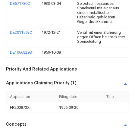
DE571780C
1933-03-04
Selbstschliessendes
Spuelventil mit einer aus
einem metallischen
Faltenbalg gebildeten
Gegendruckkammer
DE2011563C
1972-12-21
Ventil mit einer Sicherung
gegen Öffnen bei trockener
Speiseleitung
DE1066829B
1959-10-08
Priority And Related Applications
Applications Claiming Priority (1)
Application
Filing date
Title
FR200873X
1956-09-20
Concepts