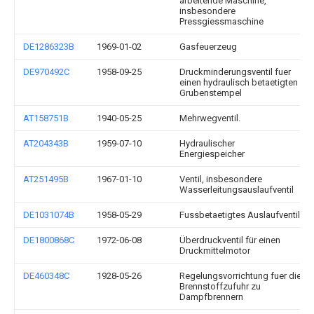
arbeitende Maschine,
insbesondere
Pressgiessmaschine
DE1286323B
1969-01-02
Gasfeuerzeug
DE970492C
1958-09-25
Druckminderungsventil fuer
einen hydraulisch betaetigten
Grubenstempel
AT158751B
1940-05-25
Mehrwegventil.
AT204343B
1959-07-10
Hydraulischer
Energiespeicher
AT251495B
1967-01-10
Ventil, insbesondere
Wasserleitungsauslaufventil
DE1031074B
1958-05-29
Fussbetaetigtes Auslaufventil
DE1800868C
1972-06-08
Überdruckventil für einen
Druckmittelmotor
DE460348C
1928-05-26
Regelungsvorrichtung fuer die
Brennstoffzufuhr zu
Dampfbrennern