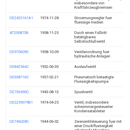
insbesondere von
Kraftfahrzeugbremsen
DE2423161A1
1974-11-28
Stroemungsregler fuer
fluessige medien
AT200873B
1958-11-25
Durch einen Fußtritt
betätigbares
Selbstschlußventil
DE970609C
1958-10-09
Ventilanordnung fuer
hydraulische Anlagen
DE842564C
1952-06-30
Auslaufventil
DE958716C
1957-02-21
Pneumatisch betaetigte
Fluessigkeitspumpe
DE736490C
1943-08-13
Spuelventil
DE2259079B1
1974-04-25
Ventil, insbesondere
schwimmergesteuerter
Kondensatableiter
DE746028C
1944-06-02
Zweiventilsteuerung fuer mit
einer Druckfluessigkeit