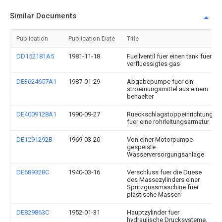
Similar Documents
Publication
Publication Date
Title
DD152181A5
1981-11-18
Fuellventil fuer einen tank fuer
verfluessigtes gas
DE3624657A1
1987-01-29
Abgabepumpe fuer ein
stroemungsmittel aus einem
behaelter
DE4009128A1
1990-09-27
Rueckschlagstoppeinrichtung
fuer eine rohrleitungsarmatur
DE1291292B
1969-03-20
Von einer Motorpumpe
gespeiste
Wasserversorgungsanlage
DE689328C
1940-03-16
Verschluss fuer die Duese
des Massezylinders einer
Spritzgussmaschine fuer
plastische Massen
DE829863C
1952-01-31
Hauptzylinder fuer
hydraulische Drucksysteme,