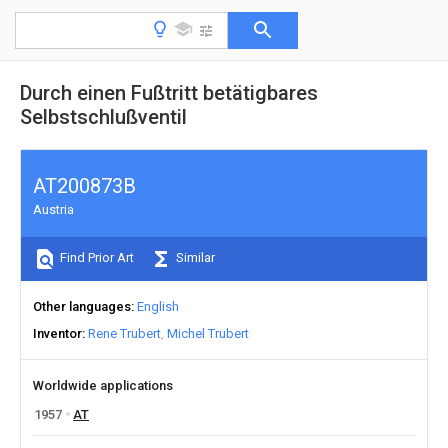
Durch einen Fußtritt betätigbares
Selbstschlußventil
AT200873B
Austria
Find Prior Art
Similar
Other languages
English
Inventor
Rene Trubert
Michel Trubert
Worldwide applications
1957
AT