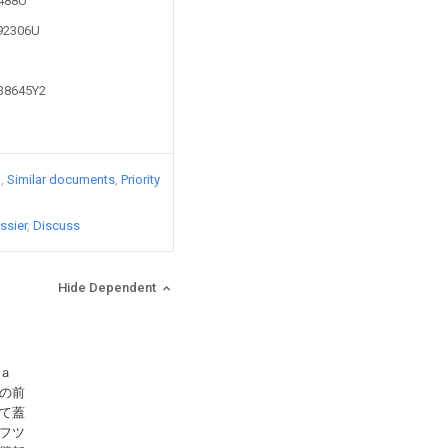
6488U
192306U
238645Y2
)
Similar documents
Priority
ssier
Discuss
Hide Dependent
ａ
の前
て蓋
フツ