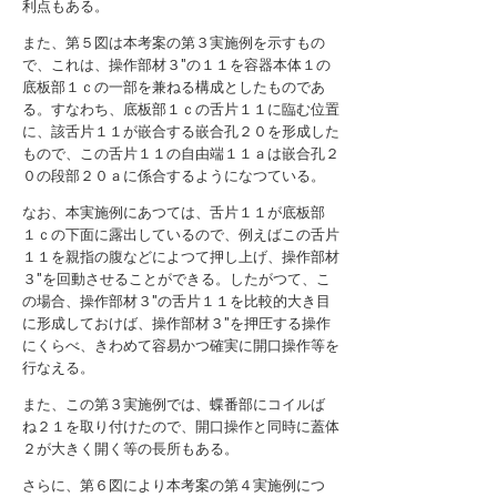
利点もある。
また、第５図は本考案の第３実施例を示すもの
で、これは、操作部材３″の１１を容器本体１の
底板部１ｃの一部を兼ねる構成としたものであ
る。すなわち、底板部１ｃの舌片１１に臨む位置
に、該舌片１１が嵌合する嵌合孔２０を形成した
もので、この舌片１１の自由端１１ａは嵌合孔２
０の段部２０ａに係合するようになつている。
なお、本実施例にあつては、舌片１１が底板部
１ｃの下面に露出しているので、例えばこの舌片
１１を親指の腹などによつて押し上げ、操作部材
３″を回動させることができる。したがつて、こ
の場合、操作部材３″の舌片１１を比較的大き目
に形成しておけば、操作部材３″を押圧する操作
にくらべ、きわめて容易かつ確実に開口操作等を
行なえる。
また、この第３実施例では、蝶番部にコイルば
ね２１を取り付けたので、開口操作と同時に蓋体
２が大きく開く等の長所もある。
さらに、第６図により本考案の第４実施例につ