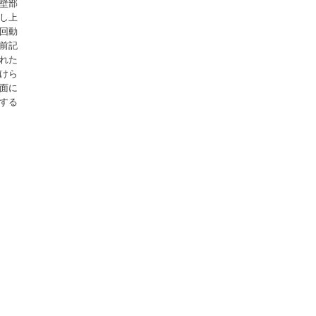
壁部
し上
回動
前記
れた
けら
面に
する