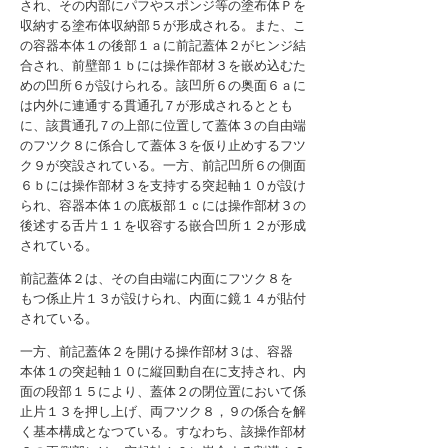
され、その内部にパフやスポンジ等の塗布体Ｐを
収納する塗布体収納部５が形成される。また、こ
の容器本体１の後部１ａに前記蓋体２がヒンジ結
合され、前壁部１ｂには操作部材３を嵌め込むた
めの凹所６が設けられる。該凹所６の奥面６ａに
は内外に連通する貫通孔７が形成されるととも
に、該貫通孔７の上部に位置して蓋体３の自由端
のフツク８に係合して蓋体３を仮り止めするフツ
ク９が突設されている。一方、前記凹所６の側面
６ｂには操作部材３を支持する突起軸１０が設け
られ、容器本体１の底板部１ｃには操作部材３の
後述する舌片１１を収容する嵌合凹所１２が形成
されている。
前記蓋体２は、その自由端に内面にフツク８を
もつ係止片１３が設けられ、内面に鏡１４が貼付
されている。
一方、前記蓋体２を開ける操作部材３は、容器
本体１の突起軸１０に縦回動自在に支持され、内
面の段部１５により、蓋体２の閉位置において係
止片１３を押し上げ、両フツク８，９の係合を解
く基本構成となつている。すなわち、該操作部材