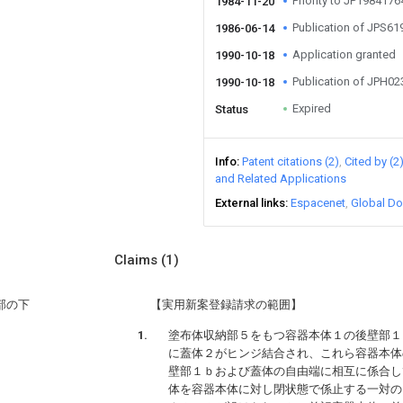
Priority to JP198417
1984-11-20
Publication of JPS6
1986-06-14
Application granted
1990-10-18
Publication of JPH0
1990-10-18
Expired
Status
Info
Patent citations (2)
Cited by (2
and Related Applications
External links
Espacenet
Global Do
Claims
(1)
部の下
【実用新案登録請求の範囲】
塗布体収納部５をもつ容器本体１の後壁部１
に蓋体２がヒンジ結合され、これら容器本体
壁部１ｂおよび蓋体の自由端に相互に係合し
体を容器本体に対し閉状態で係止する一対の