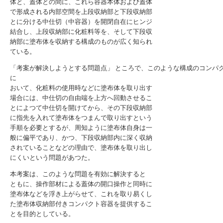
体と、蓋体との間に、これら容器本体および蓋体
で形成される内部空間を上段収納部と下段収納部
とに分ける中仕切（中容器）を開閉自在にヒンジ
結合し、上段収納部に化粧料等を、そして下段収
納部に塗布体を収納する構成のものが広く知られ
ている。
「考案が解決しようとする問題点」 ところで、このような構成のコンパ
に
おいて、化粧料の使用時などに塗布体を取り出す
場合には、中仕切の自由端を上方へ回動させるこ
とによつて中仕切を開けてから、その下段収納部
に指先を入れて塗布体をつまんで取り出すという
手順を必要とするが、周知ように塗布体自身は一
般に偏平であり、かつ、下段収納部内に深く収納
されていることなどの理由で、塗布体を取り出し
にくいという問題があつた。
本考案は、このような問題を有効に解決すると
ともに、操作部材による蓋体の開口操作と同時に
塗布体などを浮き上がらせて、これを取り易くし
た塗布体収納部付きコンパクト容器を提供するこ
とを目的としている。