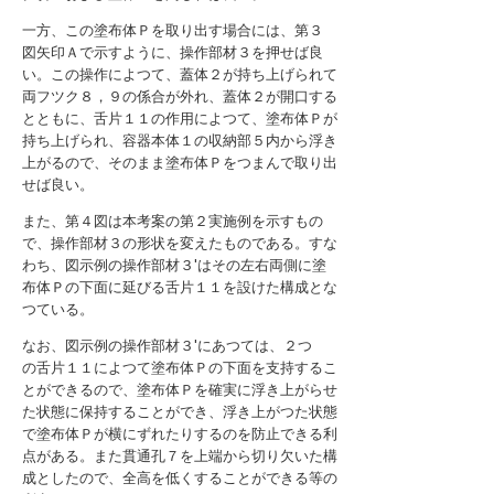
一方、この塗布体Ｐを取り出す場合には、第３
図矢印Ａで示すように、操作部材３を押せば良
い。この操作によつて、蓋体２が持ち上げられて
両フツク８，９の係合が外れ、蓋体２が開口する
とともに、舌片１１の作用によつて、塗布体Ｐが
持ち上げられ、容器本体１の収納部５内から浮き
上がるので、そのまま塗布体Ｐをつまんで取り出
せば良い。
また、第４図は本考案の第２実施例を示すもの
で、操作部材３の形状を変えたものである。すな
わち、図示例の操作部材３′はその左右両側に塗
布体Ｐの下面に延びる舌片１１を設けた構成とな
つている。
なお、図示例の操作部材３′にあつては、２つ
の舌片１１によつて塗布体Ｐの下面を支持するこ
とができるので、塗布体Ｐを確実に浮き上がらせ
た状態に保持することができ、浮き上がつた状態
で塗布体Ｐが横にずれたりするのを防止できる利
点がある。また貫通孔７を上端から切り欠いた構
成としたので、全高を低くすることができる等の