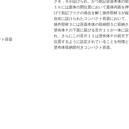
ク８，９が設けられ、かつ前記容器本体の前
１ｂには蓋体の閉位置において蓋体内面を押
げて前記フツクの係合を解く操作部材３が縦
自在に設けられたコンパクト容器において、
操作部材３には容器本体の収納部５に収納さ
塗布体Ｐの下面に延びる舌片１１が一体に設
れ、さらにこの舌片１１は塗布体Ｐの前方下
クト容器
位置するように設定されていることを特徴と
塗布体収納部付きコンパクト容器。