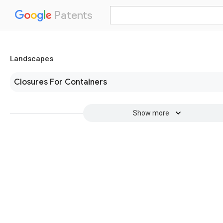
Patents
Landscapes
Closures For Containers
Show more