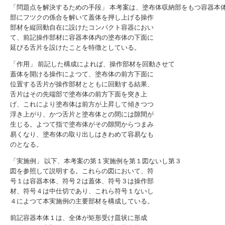
「問題点を解決するための手段」 本考案は、塗布体収納部をもつ容器本
部にフツクの係合を解いて蓋体を押し上げる操作
部材を縦回動自在に設けたコンパクト容器におい
て、前記操作部材に容器本体内の塗布体の下面に
延びる舌片を設けたことを特徴としている。
「作用」 前記した構成によれば、操作部材を回動させて
蓋体を開ける操作によつて、塗布体の前方下面に
位置する舌片が操作部材とともに回動する結果、
舌片はその先端部で塗布体の前方下面を突き上
げ、これにより塗布体は前方が上昇して傾きつつ
浮き上がり、かつ舌片と塗布体との間には隙間が
生じる。よつて指で塗布体がその隙間からつまみ
易くなり、塗布体の取り出しはきわめて容易なも
のとなる。
「実施例」 以下、本考案の第１実施例を第１図ないし第３
図を参照して説明する。これらの図において、符
号１は容器本体、符号２は蓋体、符号３は操作部
材、符号４は中仕切であり、これら符号１ないし
４によつて本実施例の主要部材を構成している。
前記容器本体１は、全体が矩形受け皿状に形成