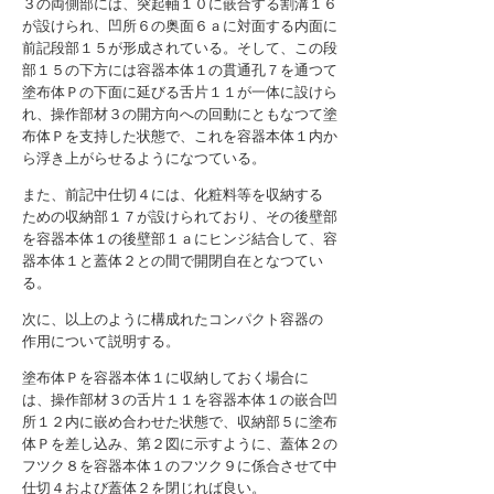
３の両側部には、突起軸１０に嵌合する割溝１６
が設けられ、凹所６の奥面６ａに対面する内面に
前記段部１５が形成されている。そして、この段
部１５の下方には容器本体１の貫通孔７を通つて
塗布体Ｐの下面に延びる舌片１１が一体に設けら
れ、操作部材３の開方向への回動にともなつて塗
布体Ｐを支持した状態で、これを容器本体１内か
ら浮き上がらせるようになつている。
また、前記中仕切４には、化粧料等を収納する
ための収納部１７が設けられており、その後壁部
を容器本体１の後壁部１ａにヒンジ結合して、容
器本体１と蓋体２との間で開閉自在となつてい
る。
次に、以上のように構成れたコンパクト容器の
作用について説明する。
塗布体Ｐを容器本体１に収納しておく場合に
は、操作部材３の舌片１１を容器本体１の嵌合凹
所１２内に嵌め合わせた状態で、収納部５に塗布
体Ｐを差し込み、第２図に示すように、蓋体２の
フツク８を容器本体１のフツク９に係合させて中
仕切４および蓋体２を閉じれば良い。