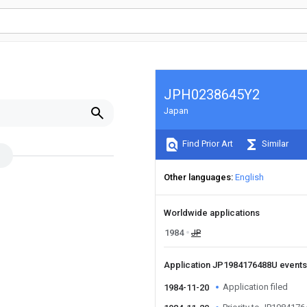
JPH0238645Y2
Japan
Find Prior Art
Similar
Other languages
English
Worldwide applications
1984
JP
Application JP1984176488U event
Application filed
1984-11-20