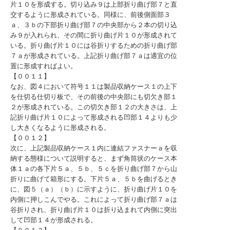
片１０を形成する。切り込み９は上部折り曲げ部７と直
交するように形成されている。同様に、前後側面部３
ａ、３ｂの下部折り曲げ部７の中央部から２本の切り込
み９が入れられ、その間に折り曲げ片１０が形成されて
いる。折り曲げ片１０には谷折りするための折り曲げ部
７ａが形成されている。上記折り曲げ部７ａは適宜の位
置に形成すればよい。
【００１１】
なお、図４において符号１１は製品収納ケース１の上下
を仕切る仕切り板で、その前後の中央部にも切欠き部１
２が形成されている。この切欠き部１２の大きさは、上
記折り曲げ片１０によって形成される凹部１４よりも少
し大きくなるように形成される。
【００１２】
次に、上記製品収納ケース１内に連結ファスナーａを収
納する態様について説明すると、まず角筒状のケース本
体１ａの各下片５ａ、５ｂ、５ｃを折り曲げ部７から山
折りに曲げて箱形にする。下片５ａ、５ｂを曲げるとき
に、図５（ａ）（ｂ）に示すように、折り曲げ片１０を
内側に押しこんでやる。これによって折り曲げ部７ａは
谷折りされ、折り曲げ片１０は折り込まれて内側に突出
して凹部１４が形成される。