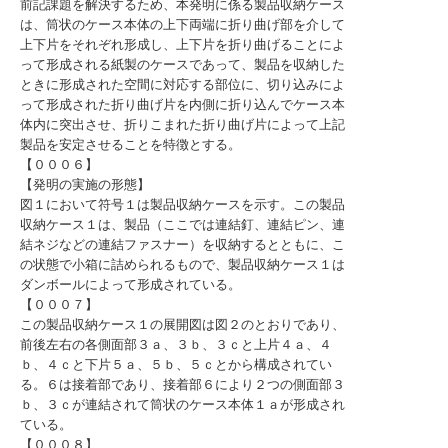
前記課題を解決するため、本発明に係る製品収納ケース
は、筒状のケース本体の上下両端に折り曲げ部を介して
上下片をそれぞれ形成し、上下片を折り曲げることによ
って形成される紙製のケースであって、製品を収納した
ときに形成された空間に対応する部位に、切り込みによ
って形成された折り曲げ片を内側に折り込んでケース本
体内に突出させ、折りこまれた折り曲げ片によって上記
製品を安定させることを特徴とする。
【０００６】
【発明の実施の形態】
図１において符号１は製品収納ケースを示す。この製品
収納ケース１は、製品（ここでは連結釘、連結ピン、連
結ネジなどの連結ファスナー）を収納するとともに、こ
の状態で小箱に詰められるもので、製品収納ケース１は
ダンボールによって形成されている。
【０００７】
この製品収納ケース１の展開図は図２のとおりであり、
前後左右の各側面部３ａ、３ｂ、３ｃと上片４ａ、４
ｂ、４ｃと下片５ａ、５ｂ、５ｃとから構成されてい
る。６は接着部であり、接着部６により２つの側面部３
ｂ、３ｃが連結されて筒状のケース本体１ａが形成され
ている。
【０００８】