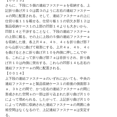
【００１３】
さらに、下段に５個の連結ファスナーａを収納する。上
記折り曲げ片１０は図３のように左右の連結ファスナー
ａの間に配置される。そして、連結ファスナーａの上に
仕切り板１１を載せる。仕切り板１１の切欠き部１２は
製品収納ケース１の上部の凹部１４よりも大きいから、
凹部１４と干渉することなく、下段の連結ファスナーａ
の上部に載る。その上に上段の５個の連結ファスナーａ
を収納した後、各上片４ａ、４ｂ、４ｃを折り曲げ部７
から山折りに曲げて箱形にする。上片４ａ、４ｂ、４ｃ
を曲げるときに折り曲げ片１０を内側に押しこんでや
る。これによって折り曲げ部７ａは谷折りされ、折り曲
げ片１０は内側に突出する。これらの凹部１４も左右の
連結ファスナーａの間に配置される。
【００１４】
上下段の連結ファスナーａのいずれにおいても、中央の
連結ファスナーａと製品収納ケース１の前後の側面部３
ａ、３ｂとの間で、かつ左右の連結ファスナーａの間に
形成された空間ｓの一部は折り込まれた折り曲げ片１０
によって埋められる。したがって、上記折り曲げ片１０
によって内部に収納された連結ファスナーａの周囲に余
裕空間はなくなるので、上記連結ファスナーａは安定す
る。