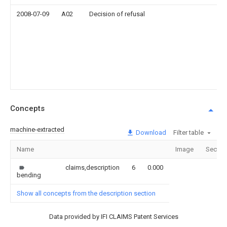
2008-07-09
A02
Decision of refusal
Concepts
machine-extracted
Download
Filter table
Name
Image
Sectio
claims,description
6
0.000
bending
Show all concepts from the description section
Data provided by IFI CLAIMS Patent Services