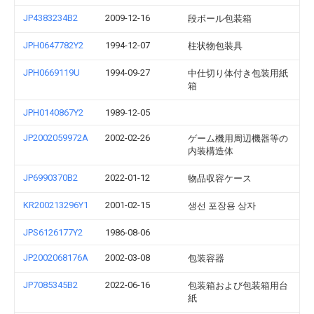
JP4383234B2
2009-12-16
段ボール包装箱
JPH0647782Y2
1994-12-07
柱状物包装具
JPH0669119U
1994-09-27
中仕切り体付き包装用紙
箱
JPH0140867Y2
1989-12-05
JP2002059972A
2002-02-26
ゲーム機用周辺機器等の
内装構造体
JP6990370B2
2022-01-12
物品収容ケース
KR200213296Y1
2001-02-15
생선 포장용 상자
JPS6126177Y2
1986-08-06
JP2002068176A
2002-03-08
包装容器
JP7085345B2
2022-06-16
包装箱および包装箱用台
紙