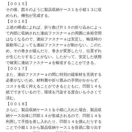
【００１５】
その後、図６のように製品収納ケース１を小箱１３に収
められ、梱包が完成する。
【００１６】
上述の構成によれば、折り曲げ片１０の折り込みによっ
て内部に収納された連結ファスナーａの周囲に余裕空間
はなくなるので、連結ファスナーａは安定し、輸送時の
振動等によっても連結ファスナーａが動かない。このた
め、その巻きが緩んだり、巻きが変形したり、位置ずれ
が生じたりすることがない。したがって、安定した状態
で確実に連結ファスナーａを輸送することができる。
【００１７】
また、連結ファスナーａの間に特別の緩衝材を充填する
必要がないため、材料費や折り畳みの手間がかからず、
コストを低く抑えることができるとともに、凹部１４も
紙でできているので、環境を汚染する度合いも小さくて
済む。
【００１８】
さらに、製品収納ケース１を小箱に入れた場合、製品収
納ケース自体に凹部１４が形成されるので、凹部１４を
利用して手指を差し入れたり、凹部１４を掴んだりする
ことで小箱１３から製品収納ケース１を容易に取り出す