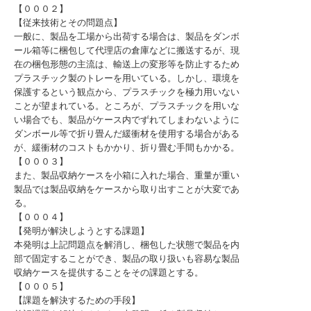
【０００２】
【従来技術とその問題点】
一般に、製品を工場から出荷する場合は、製品をダンボ
ール箱等に梱包して代理店の倉庫などに搬送するが、現
在の梱包形態の主流は、輸送上の変形等を防止するため
プラスチック製のトレーを用いている。しかし、環境を
保護するという観点から、プラスチックを極力用いない
ことが望まれている。ところが、プラスチックを用いな
い場合でも、製品がケース内でずれてしまわないように
ダンボール等で折り畳んだ緩衝材を使用する場合がある
が、緩衝材のコストもかかり、折り畳む手間もかかる。
【０００３】
また、製品収納ケースを小箱に入れた場合、重量が重い
製品では製品収納をケースから取り出すことが大変であ
る。
【０００４】
【発明が解決しようとする課題】
本発明は上記問題点を解消し、梱包した状態で製品を内
部で固定することができ、製品の取り扱いも容易な製品
収納ケースを提供することをその課題とする。
【０００５】
【課題を解決するための手段】