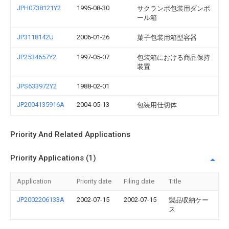
JPH0738121Y2
1995-08-30
サクランボ包装用ダンボ
ール箱
JP3118142U
2006-01-26
菓子包装用箱型容器
JP2534657Y2
1997-05-07
包装箱における商品保持
装置
JPS633972Y2
1988-02-01
JP2004135916A
2004-05-13
包装用仕切体
Priority And Related Applications
Priority Applications (1)
Application
Priority date
Filing date
Title
JP2002206133A
2002-07-15
2002-07-15
製品収納ケー
ス