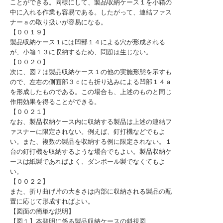
ことができる。同様にして、製品収納ケース１を小箱の
中に入れる作業も容易である。したがって、連結ファス
ナーａの取り扱いが容易になる。
【００１９】
製品収納ケース１には凹部１４による穴が形成される
が、小箱１３に収納するため、問題は生じない。
【００２０】
次に、図７は製品収納ケース１の他の実施形態を示すも
ので、左右の側面部３ｃにも折り込みによる凹部１４ａ
を形成したものである。この場合も、上述のものと同じ
作用効果を得ることができる。
【００２１】
なお、製品収納ケース内に収納する製品は上述の連結フ
ァスナーに限定されない。例えば、釘打機などでもよ
い。また、複数の製品を収納する例に限定されない。１
台の釘打機を収納するような場合でもよい。製品収納ケ
ースは紙製であればよく、ダンボール製でなくてもよ
い。
【００２２】
また、折り曲げ片の大きさは内部に収納される製品の配
置に応じて形成すればよい。
【図面の簡単な説明】
【図１】本発明に係る製品収納ケースの斜視図