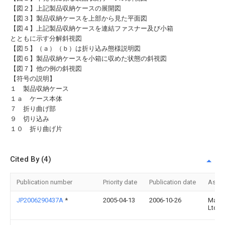
【図２】上記製品収納ケースの展開図
【図３】製品収納ケースを上部から見た平面図
【図４】上記製品収納ケースを連結ファスナー及び小箱
とともに示す分解斜視図
【図５】（ａ）（ｂ）は折り込み態様説明図
【図６】製品収納ケースを小箱に収めた状態の斜視図
【図７】他の例の斜視図
【符号の説明】
１ 製品収納ケース
１ａ ケース本体
７ 折り曲げ部
９ 切り込み
１０ 折り曲げ片
Cited By (4)
Publication number
Priority date
Publication date
Assi
JP2006290437A
*
2005-04-13
2006-10-26
Max 
Ltd