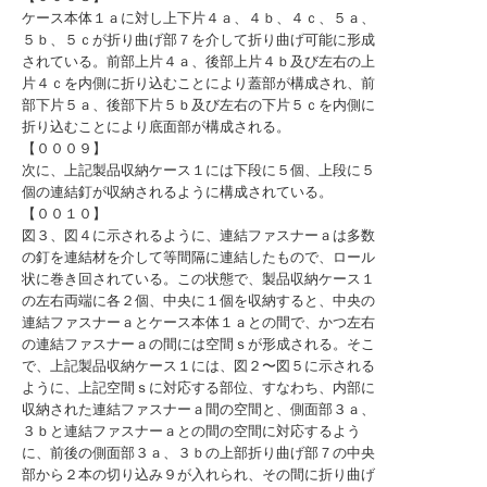
ケース本体１ａに対し上下片４ａ、４ｂ、４ｃ、５ａ、
５ｂ、５ｃが折り曲げ部７を介して折り曲げ可能に形成
されている。前部上片４ａ、後部上片４ｂ及び左右の上
片４ｃを内側に折り込むことにより蓋部が構成され、前
部下片５ａ、後部下片５ｂ及び左右の下片５ｃを内側に
折り込むことにより底面部が構成される。
【０００９】
次に、上記製品収納ケース１には下段に５個、上段に５
個の連結釘が収納されるように構成されている。
【００１０】
図３、図４に示されるように、連結ファスナーａは多数
の釘を連結材を介して等間隔に連結したもので、ロール
状に巻き回されている。この状態で、製品収納ケース１
の左右両端に各２個、中央に１個を収納すると、中央の
連結ファスナーａとケース本体１ａとの間で、かつ左右
の連結ファスナーａの間には空間ｓが形成される。そこ
で、上記製品収納ケース１には、図２〜図５に示される
ように、上記空間ｓに対応する部位、すなわち、内部に
収納された連結ファスナーａ間の空間と、側面部３ａ、
３ｂと連結ファスナーａとの間の空間に対応するよう
に、前後の側面部３ａ、３ｂの上部折り曲げ部７の中央
部から２本の切り込み９が入れられ、その間に折り曲げ