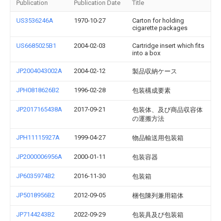
Publication
Publication Date
Title
US3536246A
1970-10-27
Carton for holding
cigarette packages
US6685025B1
2004-02-03
Cartridge insert which fits
into a box
JP2004043002A
2004-02-12
製品収納ケース
JPH0818626B2
1996-02-28
包装構成要素
JP2017165438A
2017-09-21
包装体、及び商品収容体
の運搬方法
JPH11115927A
1999-04-27
物品輸送用包装箱
JP2000006956A
2000-01-11
包装容器
JP6035974B2
2016-11-30
包装箱
JP5018956B2
2012-09-05
梱包陳列兼用箱体
JP7144243B2
2022-09-29
包装具及び包装箱