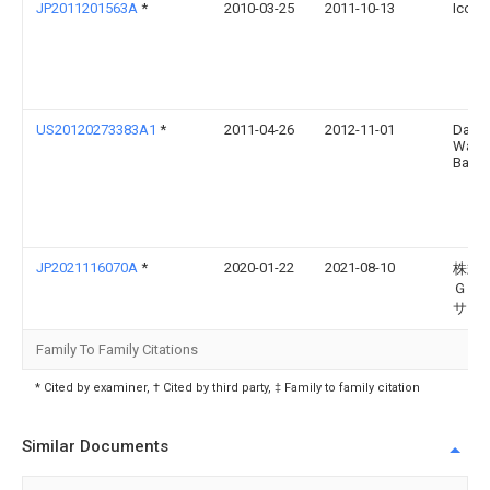
JP2011201563A
*
2010-03-25
2011-10-13
Icom 
US20120273383A1
*
2011-04-26
2012-11-01
Dave
Wayn
Bahr
JP2021116070A
*
2020-01-22
2021-08-10
株式
Ｇｓ
サ
Family To Family Citations
* Cited by examiner, † Cited by third party, ‡ Family to family citation
Similar Documents