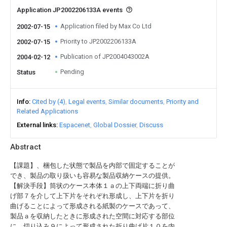
Application JP2002206133A events
Application filed by Max Co Ltd
2002-07-15
Priority to JP2002206133A
2002-07-15
Publication of JP2004043002A
2004-02-12
Pending
Status
Info
Cited by (4)
Legal events
Similar documents
Priority and
Related Applications
External links
Espacenet
Global Dossier
Discuss
Abstract
【課題】、梱包した状態で製品を内部で固定することが
でき、製品の取り扱いも容易な製品収納ケースの提供。
【解決手段】筒状のケース本体１ａの上下両端に折り曲
げ部７を介して上下片をそれぞれ形成し、上下片を折り
曲げることによって形成される紙製のケースであって、
製品ａを収納したときに形成された空間に対応する部位
に、切り込み９によって形成された折り曲げ片１０を内