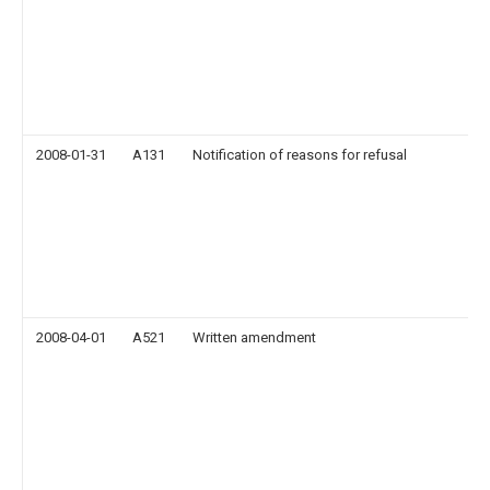
2008-01-31
A131
Notification of reasons for refusal
2008-04-01
A521
Written amendment