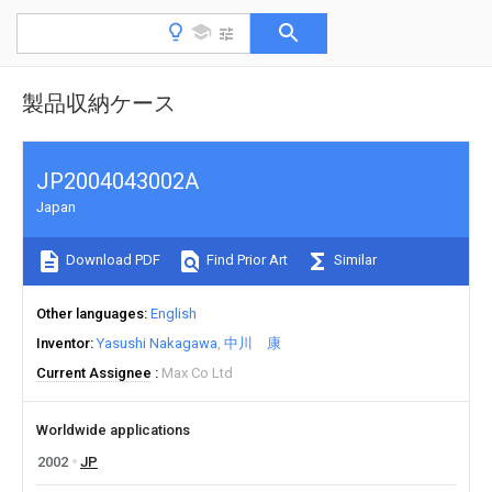
製品収納ケース
JP2004043002A
Japan
Download PDF
Find Prior Art
Similar
Other languages
English
Inventor
Yasushi Nakagawa
中川 康
Current Assignee
Max Co Ltd
Worldwide applications
2002
JP