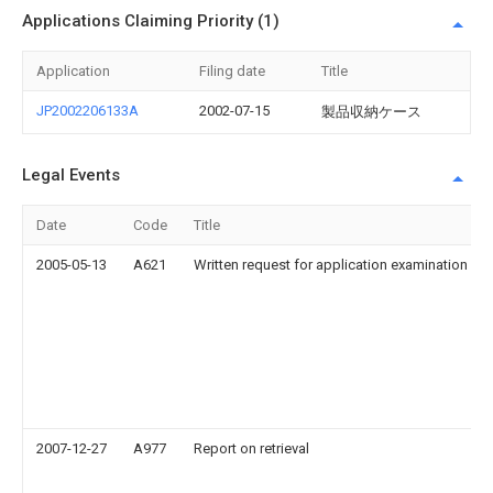
Applications Claiming Priority (1)
Application
Filing date
Title
JP2002206133A
2002-07-15
製品収納ケース
Legal Events
Date
Code
Title
2005-05-13
A621
Written request for application examination
2007-12-27
A977
Report on retrieval