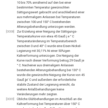
10 bis 70% annähernd auf den bei einer
bestimmten Temperatur gewünschten
Sättigungswert gebracht und anschließend einer
aus mehrmaligem Anlassen bei Temperaturen
zwischen 100 und 150° C bestehenden
Alterungsbehandlung unterzogen werden.
[0008]
Zur Erzielung einer Neigung der Sättigungs-
Temperaturkurve von etwa 45 Gauß j e ° C
Temperaturänderung im Temperaturbereich
zwischen 0 und 40° C wurde eine Eisen-Nickel-
Legierung mit 30,11% Ni einer 50%igen
Kaltverformung unterzogen. Die Neigung der
Kurve nach dieser Verformung betrug 29 Gauß je
° C. Nacheiner aus dreimaligem Anlassen
bestehenden Alterungsbehandlung bei 130° C
wurde die gewünschte Neigung der Kurve von 45
Gauß
j
e' C und außerdem der erforderliche
stabile Zustand der Legierung erreicht, da
weitere Anlaßbehandlungen keine
Veränderungen mehr zeigten.
[0009]
Übliche Glühbehandlungen im Anschluß an die
Kaltverformung bei Temperaturen über 150° C