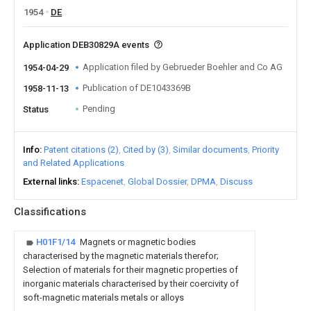
1954
DE
Application DEB30829A events
Application filed by Gebrueder Boehler and Co AG
1954-04-29
Publication of DE1043369B
1958-11-13
Pending
Status
Info
Patent citations (2)
Cited by (3)
Similar documents
Priority
and Related Applications
External links
Espacenet
Global Dossier
DPMA
Discuss
Classifications
H01F1/14
Magnets or magnetic bodies
characterised by the magnetic materials therefor;
Selection of materials for their magnetic properties of
inorganic materials characterised by their coercivity of
soft-magnetic materials metals or alloys