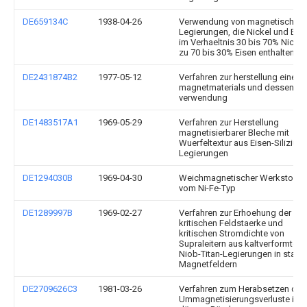
DE659134C
1938-04-26
Verwendung von magnetischen
Legierungen, die Nickel und Eis
im Verhaeltnis 30 bis 70% Nickel
zu 70 bis 30% Eisen enthalten
DE2431874B2
1977-05-12
Verfahren zur herstellung eines
magnetmaterials und dessen
verwendung
DE1483517A1
1969-05-29
Verfahren zur Herstellung
magnetisierbarer Bleche mit
Wuerfeltextur aus Eisen-Silizium
Legierungen
DE1294030B
1969-04-30
Weichmagnetischer Werkstoff
vom Ni-Fe-Typ
DE1289997B
1969-02-27
Verfahren zur Erhoehung der
kritischen Feldstaerke und
kritischen Stromdichte von
Supraleitern aus kaltverformten
Niob-Titan-Legierungen in stark
Magnetfeldern
DE2709626C3
1981-03-26
Verfahren zum Herabsetzen der
Ummagnetisierungsverluste in