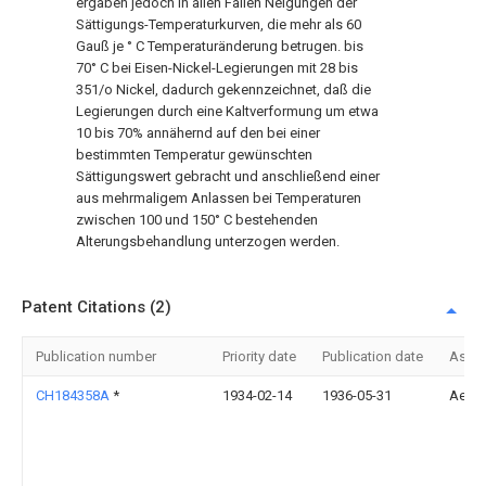
ergaben jedoch in allen Fällen Neigungen der
Sättigungs-Temperaturkurven, die mehr als 60
Gauß je ° C Temperaturänderung betrugen. bis
70° C bei Eisen-Nickel-Legierungen mit 28 bis
351/o Nickel, dadurch gekennzeichnet, daß die
Legierungen durch eine Kaltverformung um etwa
10 bis 70% annähernd auf den bei einer
bestimmten Temperatur gewünschten
Sättigungswert gebracht und anschließend einer
aus mehrmaligem Anlassen bei Temperaturen
zwischen 100 und 150° C bestehenden
Alterungsbehandlung unterzogen werden.
Patent Citations (2)
Publication number
Priority date
Publication date
Assi
CH184358A
*
1934-02-14
1936-05-31
Aeg