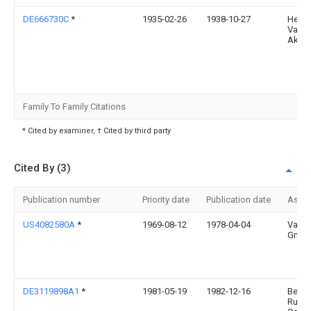
DE666730C
*
1935-02-26
1938-10-27
Hera
Vacu
Akt G
Family To Family Citations
* Cited by examiner, † Cited by third party
Cited By (3)
Publication number
Priority date
Publication date
Assi
US4082580A
*
1969-08-12
1978-04-04
Vacu
Gmb
DE3119898A1
*
1981-05-19
1982-12-16
Beru-
Rupre