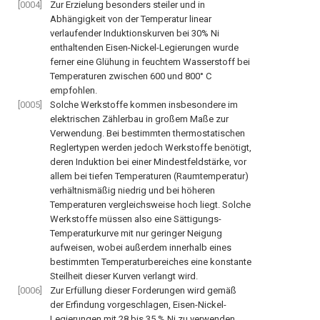
[0004]
Zur Erzielung besonders steiler und in
Abhängigkeit von der Temperatur linear
verlaufender Induktionskurven bei 30% Ni
enthaltenden Eisen-Nickel-Legierungen wurde
ferner eine Glühung in feuchtem Wasserstoff bei
Temperaturen zwischen 600 und 800° C
empfohlen.
[0005]
Solche Werkstoffe kommen insbesondere im
elektrischen Zählerbau in großem Maße zur
Verwendung. Bei bestimmten thermostatischen
Reglertypen werden jedoch Werkstoffe benötigt,
deren Induktion bei einer Mindestfeldstärke, vor
allem bei tiefen Temperaturen (Raumtemperatur)
verhältnismäßig niedrig und bei höheren
Temperaturen vergleichsweise hoch liegt. Solche
Werkstoffe müssen also eine Sättigungs-
Temperaturkurve mit nur geringer Neigung
aufweisen, wobei außerdem innerhalb eines
bestimmten Temperaturbereiches eine konstante
Steilheit
dieser Kurven verlangt wird.
[0006]
Zur Erfüllung dieser Forderungen wird gemäß
der Erfindung vorgeschlagen, Eisen-Nickel-
Legierungen mit 28 bis 35 % Ni zu verwenden