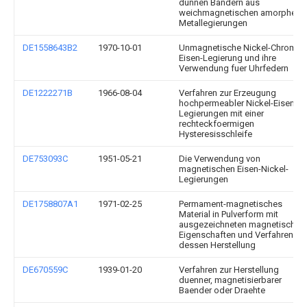
dünnen Bändern aus
weichmagnetischen amorphen
Metallegierungen
DE1558643B2
1970-10-01
Unmagnetische Nickel-Chrom-
Eisen-Legierung und ihre
Verwendung fuer Uhrfedern
DE1222271B
1966-08-04
Verfahren zur Erzeugung
hochpermeabler Nickel-Eisen-
Legierungen mit einer
rechteckfoermigen
Hysteresisschleife
DE753093C
1951-05-21
Die Verwendung von
magnetischen Eisen-Nickel-
Legierungen
DE1758807A1
1971-02-25
Permament-magnetisches
Material in Pulverform mit
ausgezeichneten magnetischen
Eigenschaften und Verfahren zu
dessen Herstellung
DE670559C
1939-01-20
Verfahren zur Herstellung
duenner, magnetisierbarer
Baender oder Draehte