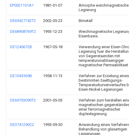
EP0021101A1
1981-01-07
Amorphe weichmagnetische
Legierung
DE69427742T2
2002-05-23
Bimetall
DE68908769T2
1993-12-23
Weichmagnetische Legierung a
Eisenbasis.
DE1240672B
1967-05-18
Verwendung einer Eisen-Chrom-
Legierung fuer die Herstellung
von Gegenstaenden mit
temperaturunabhaengiger
magnetischer Permeabilitaet
DE1043369B
1958-11-13
Verfahren zur Erzielung eines
bestimmten Saettigungs-
Temperaturkurvenverlaufes bei
Eisen-Nickel-Legierungen
DE69703090T2
2001-05-03
Verfahren zum herstellen eines
magnetischen gegenständes au
einer ferromagnetischer
duplexlegierung
DE3741290C2
1993-09-30
Anwendung eines Verfahrens zu
Behandlung von glasartigen
Legierungen