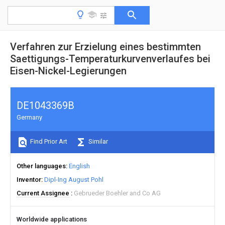
Verfahren zur Erzielung eines bestimmten
Saettigungs-Temperaturkurvenverlaufes bei
Eisen-Nickel-Legierungen
DE1043369B
Germany
Find Prior Art
Similar
Other languages
English
Inventor
Dipl-Ing August Pohl
Current Assignee
Gebrueder Boehler and Co AG
Worldwide applications