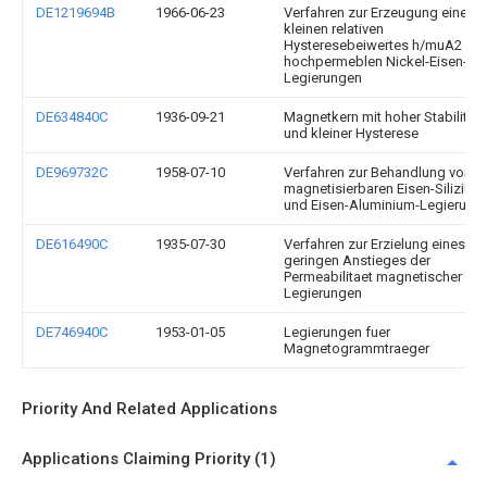
DE1219694B
1966-06-23
Verfahren zur Erzeugung eines
kleinen relativen
Hysteresebeiwertes h/muA2 in
hochpermeblen Nickel-Eisen-
Legierungen
DE634840C
1936-09-21
Magnetkern mit hoher Stabilitaet
und kleiner Hysterese
DE969732C
1958-07-10
Verfahren zur Behandlung von
magnetisierbaren Eisen-Silizium
und Eisen-Aluminium-Legierung
DE616490C
1935-07-30
Verfahren zur Erzielung eines
geringen Anstieges der
Permeabilitaet magnetischer
Legierungen
DE746940C
1953-01-05
Legierungen fuer
Magnetogrammtraeger
Priority And Related Applications
Applications Claiming Priority (1)