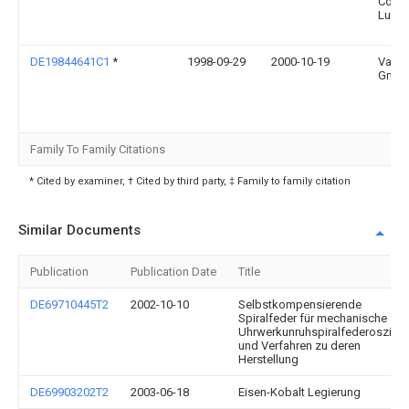
Co Kg
Ludw
DE19844641C1
*
1998-09-29
2000-10-19
Vacu
Gmb
Family To Family Citations
* Cited by examiner, † Cited by third party, ‡ Family to family citation
Similar Documents
Publication
Publication Date
Title
DE69710445T2
2002-10-10
Selbstkompensierende
Spiralfeder für mechanische
Uhrwerkunruhspiralfederoszillat
und Verfahren zu deren
Herstellung
DE69903202T2
2003-06-18
Eisen-Kobalt Legierung