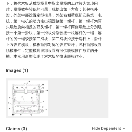
下，将代木板从成型模具中取出脱模的工作较为繁琐困
难，脱模效率较低的问题，现提出如下方案：其包括外
架，外架中部设置定型模具，外架右侧壁底部安装第一电
机，第一电机的动力输出端固接第一螺杆，第一螺杆为两
头螺纹旋向相反的双头螺杆，第一螺杆两侧螺纹上分别螺
接一个第一滑块，第一滑块分别铰接一根连杆的一端，连
杆的另一端铰接第二滑块，第二滑块滑接于滑杆上，滑杆
上方设置横板，横板顶部对称的设置竖杆，竖杆顶部设置
脱模推件，定型模具底部设置有可供脱模推件放置的开
槽。本实用新型实现了对木板的快速脱模作业。
Images (
1
)
Claims
(3)
Hide Dependent