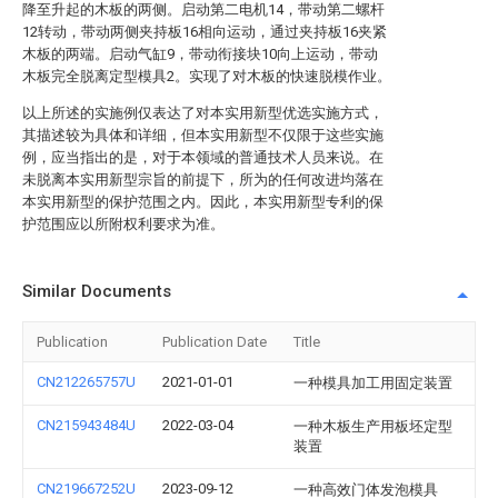
降至升起的木板的两侧。启动第二电机14，带动第二螺杆
12转动，带动两侧夹持板16相向运动，通过夹持板16夹紧
木板的两端。启动气缸9，带动衔接块10向上运动，带动
木板完全脱离定型模具2。实现了对木板的快速脱模作业。
以上所述的实施例仅表达了对本实用新型优选实施方式，
其描述较为具体和详细，但本实用新型不仅限于这些实施
例，应当指出的是，对于本领域的普通技术人员来说。在
未脱离本实用新型宗旨的前提下，所为的任何改进均落在
本实用新型的保护范围之内。因此，本实用新型专利的保
护范围应以所附权利要求为准。
Similar Documents
Publication
Publication Date
Title
CN212265757U
2021-01-01
一种模具加工用固定装置
CN215943484U
2022-03-04
一种木板生产用板坯定型
装置
CN219667252U
2023-09-12
一种高效门体发泡模具