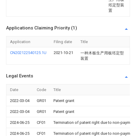
坯定型装
置
Applications Claiming Priority (1)
Application
Filing date
Title
CN202122540125.1U
2021-10-21
一种木板生产用板坯定型
装置
Legal Events
Date
Code
Title
2022-03-04
GR01
Patent grant
2022-03-04
GR01
Patent grant
2024-06-25
CF01
Termination of patent right due to non-payment
2024-06-25
CF01
Termination of patent right due to non-payment