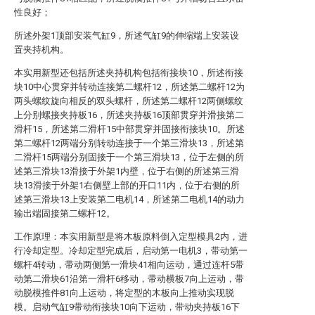
性良好；
所述外架1顶部安装气缸9，所述气缸9的伸缩端上安装设
置夹持机构。
本实用新型还包括所述夹持机构包括衔接块10，所述衔接
块10中心贯穿并转动连接第二螺杆12，所述第二螺杆12为
两头螺纹旋向相反的双头螺杆，所述第二螺杆12两侧螺纹
上分别螺接夹持板16，所述夹持板16顶部贯穿并滑接第二
滑杆15，所述第二滑杆15中部贯穿并固接衔接块10。所述
第二螺杆12两端分别转动连接于一个第三滑块13，所述第
二滑杆15两端分别固接于一个第三滑块13，位于左侧的所
述第三滑块13滑接于外架1内壁，位于右侧的所述第三滑
块13滑接于外架1右侧壁上部的开口11内，位于右侧的所
述第三滑块13上安装第二电机14，所述第二电机14的动力
输出端固接第二螺杆12。
工作原理：本实用新型是将木板原料倒入定型模具2内，进
行冷却定型。冷却定型完成后，启动第一电机3，带动第一
螺杆4转动，带动两侧第一滑块41相向运动，通过连杆5带
动第二滑块61沿第一滑杆6移动，带动横板7向上运动，带
动脱模推件81向上运动，将定型的木板向上推动实现脱
模。启动气缸9带动衔接块10向下运动，带动夹持板16下