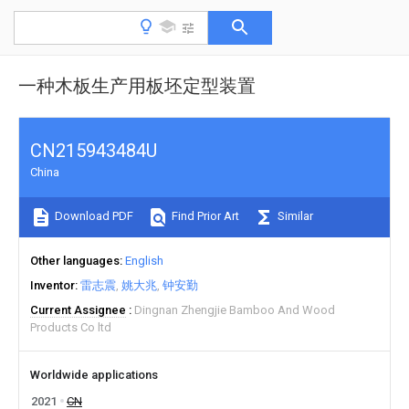
一种木板生产用板坯定型装置
CN215943484U
China
Download PDF
Find Prior Art
Similar
Other languages
English
Inventor
雷志震
姚大兆
钟安勤
Current Assignee
Dingnan Zhengjie Bamboo And Wood
Products Co ltd
Worldwide applications
2021
CN