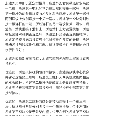
所述外架中部设置定型模具，所述外架右侧壁底部安装第
一电机，所述第一电机的动力输出端固接第一螺杆，所述
第一螺杆为两头螺纹旋向相反的双头螺杆，所述第一螺杆
两侧螺纹上分别螺接一个第一滑块，所述第一滑块分别铰
接一根连杆的一端，所述连杆的另一端铰接第二滑块，所
述第二滑块滑接于滑杆上，所述滑杆上方设置横板，所述
横板顶部对称的设置竖杆，所述竖杆顶部设置脱模推件，
所述定型模具底部设置有可供脱模推件放置的开槽，所述
开槽尺寸与脱模推件相匹配，所述脱模推件与开槽吻合且
水密性良好；
所述外架顶部安装气缸，所述气缸的伸缩端上安装设置夹
持机构。
优选的，所述夹持机构包括衔接块，所述衔接块中心贯穿
并转动连接第二螺杆，所述第二螺杆为两头螺纹旋向相反
的双头螺杆，所述第二螺杆两侧螺纹上分别螺接夹持板，
所述夹持板顶部贯穿并滑接滑杆，所述滑杆中部贯穿并固
接衔接块。
优选的，所述第二螺杆两端分别转动连接于一个第三滑
块，所述滑杆两端分别固接于一个第三滑块，位于左侧的
所述第三滑块滑接于外架内壁，位于右侧的所述第三滑块