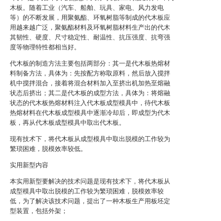
木板。随着工业（汽车、船舶、玩具、家电、风力发电
等）的不断发展，用聚氨酯、环氧树脂等制成的代木板应
用越来越广泛，聚氨酯材料及环氧树脂材料生产出的代木
其韧性、硬度、尺寸稳定性、耐温性、抗压强度、抗弯强
度等物理特性都相当好。
代木板的制造方法主要包括两部分：其一是代木板热熔材
料制备方法，具体为：先按配方称取原料，然后放入搅拌
机中搅拌混合，接着将混合材料加入至挤出机加热至熔融
状态后挤出；其二是代木板的成型方法，具体为：将熔融
状态的代木板热熔材料注入代木板成型模具中，待代木板
热熔材料在代木板成型模具中逐渐冷却后，即成型为代木
板，再从代木板成型模具中取出代木板。
现有技术下，将代木板从成型模具中取出脱模的工作较为
繁琐困难，脱模效率较低。
实用新型内容
本实用新型要解决的技术问题是现有技术下，将代木板从
成型模具中取出脱模的工作较为繁琐困难，脱模效率较
低，为了解决该技术问题，提出了一种木板生产用板坯定
型装置，包括外架；