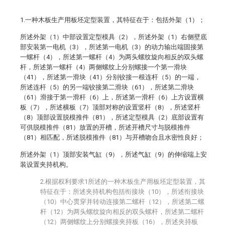
1.一种木板生产用板坯定型装置，其特征在于：包括外架（1）；
所述外架（1）中部设置定型模具（2），所述外架（1）右侧壁底
部安装第一电机（3），所述第一电机（3）的动力输出端固接第
一螺杆（4），所述第一螺杆（4）为两头螺纹旋向相反的双头螺
杆，所述第一螺杆（4）两侧螺纹上分别螺接一个第一滑块
（41），所述第一滑块（41）分别铰接一根连杆（5）的一端，
所述连杆（5）的另一端铰接第二滑块（61），所述第二滑块
（61）滑接于第一滑杆（6）上，所述第一滑杆（6）上方设置横
板（7），所述横板（7）顶部对称的设置竖杆（8），所述竖杆
（8）顶部设置脱模推件（81），所述定型模具（2）底部设置有
可供脱模推件（81）放置的开槽，所述开槽尺寸与脱模推件
（81）相匹配，所述脱模推件（81）与开槽吻合且水密性良好；
所述外架（1）顶部安装气缸（9），所述气缸（9）的伸缩端上安
装设置夹持机构。
2.根据权利要求1所述的一种木板生产用板坯定型装置，其
特征在于：所述夹持机构包括衔接块（10），所述衔接块
（10）中心贯穿并转动连接第二螺杆（12），所述第二螺
杆（12）为两头螺纹旋向相反的双头螺杆，所述第二螺杆
（12）两侧螺纹上分别螺接夹持板（16），所述夹持板