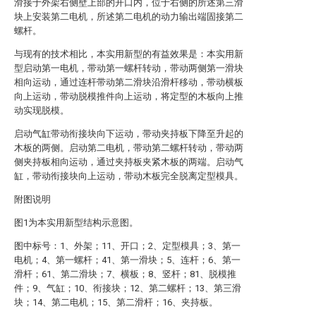
滑接于外架右侧壁上部的开口内，位于右侧的所述第三滑
块上安装第二电机，所述第二电机的动力输出端固接第二
螺杆。
与现有的技术相比，本实用新型的有益效果是：本实用新
型启动第一电机，带动第一螺杆转动，带动两侧第一滑块
相向运动，通过连杆带动第二滑块沿滑杆移动，带动横板
向上运动，带动脱模推件向上运动，将定型的木板向上推
动实现脱模。
启动气缸带动衔接块向下运动，带动夹持板下降至升起的
木板的两侧。启动第二电机，带动第二螺杆转动，带动两
侧夹持板相向运动，通过夹持板夹紧木板的两端。启动气
缸，带动衔接块向上运动，带动木板完全脱离定型模具。
附图说明
图1为本实用新型结构示意图。
图中标号：1、外架；11、开口；2、定型模具；3、第一
电机；4、第一螺杆；41、第一滑块；5、连杆；6、第一
滑杆；61、第二滑块；7、横板；8、竖杆；81、脱模推
件；9、气缸；10、衔接块；12、第二螺杆；13、第三滑
块；14、第二电机；15、第二滑杆；16、夹持板。