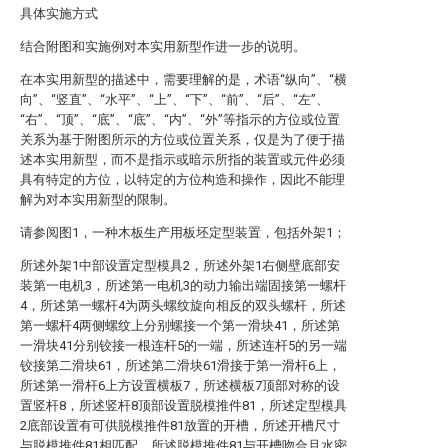
具体实施方式
结合附图和实施例对本实用新型作进一步的说明。
在本实用新型的描述中，需要理解的是，术语“纵向”、“横
向”、“竖直”、“水平”、“上”、“下”、“前”、“后”、“左”、
“右”、“顶”、“底”、“底”、“内”、“外”等指示的方位或位置
关系为基于附图所示的方位或位置关系，仅是为了便于描
述本实用新型，而不是指示或暗示所指的装置或元件必须
具有特定的方位，以特定的方位构造和操作，因此不能理
解为对本实用新型的限制。
请参阅图1，一种木板生产用板坯定型装置，包括外架1；
所述外架1中部设置定型模具2，所述外架1右侧壁底部安
装第一电机3，所述第一电机3的动力输出端固接第一螺杆
4，所述第一螺杆4为两头螺纹旋向相反的双头螺杆，所述
第一螺杆4两侧螺纹上分别螺接一个第一滑块41，所述第
一滑块41分别铰接一根连杆5的一端，所述连杆5的另一端
铰接第二滑块61，所述第二滑块61滑接于第一滑杆6上，
所述第一滑杆6上方设置横板7，所述横板7顶部对称的设
置竖杆8，所述竖杆8顶部设置脱模推件81，所述定型模具
2底部设置有可供脱模推件81放置的开槽，所述开槽尺寸
与脱模推件81相匹配，所述脱模推件81与开槽吻合且水密