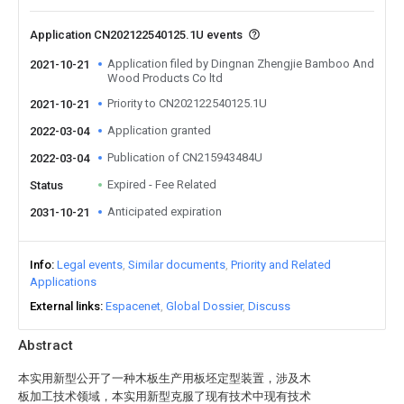
Application CN202122540125.1U events
Application filed by Dingnan Zhengjie Bamboo And
2021-10-21
Wood Products Co ltd
Priority to CN202122540125.1U
2021-10-21
Application granted
2022-03-04
Publication of CN215943484U
2022-03-04
Expired - Fee Related
Status
Anticipated expiration
2031-10-21
Info
Legal events
Similar documents
Priority and Related
Applications
External links
Espacenet
Global Dossier
Discuss
Abstract
本实用新型公开了一种木板生产用板坯定型装置，涉及木
板加工技术领域，本实用新型克服了现有技术中现有技术