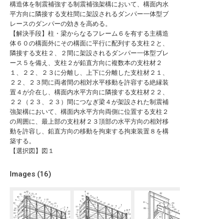
構造体を制震補強する制震補強架構において、構面内水
平方向に隣接する支柱間に架設されるダンパー一体型ブ
レースのダンパーの効きを高める。
【解決手段】柱・梁からなるフレーム６を有する主構造
体６０の構面外にその構面に平行に配列する支柱２と、
隣接する支柱２、２間に架設されるダンパー一体型ブレ
ース５を備え、支柱２が鉛直方向に複数本の支柱材２
１、２２、２３に分離し、上下に分離した支柱材２１、
２２、２３間に両者間の相対水平移動を許容する絶縁装
置４が介在し、構面内水平方向に隣接する支柱材２２、
２２（２３、２３）間につなぎ梁４が架設された制震補
強架構において、構面内水平方向両側に位置する支柱２
の周囲に、最上部の支柱材２３頂部の水平方向の相対移
動を許容し、鉛直方向の移動を拘束する拘束装置８を構
築する。
【選択図】図１
Images (
16
)