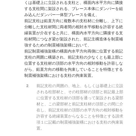
くは基礎上に立設される支柱と、構面内水平方向に隣接
する支柱間に架設される、ブレース本体にダンパーを組
み込んだダンパー一体型ブレースを備え、
前記支柱は鉛直方向に複数本の支柱材に分離し、上下に
分離した支柱材間に両者間の相対水平移動を許容する絶
縁装置が介在すると共に、構面内水平方向に隣接する支
柱材間につなぎ梁が架設された、前記主構造体を制震補
強するための制震補強架構において、
前記制震補強架構の構面内水平方向両側に位置する前記
支柱の周囲に構築され、前記支柱の少なくとも最上部に
位置する支柱材の頂部の水平方向の相対移動を許容しな
がら、鉛直方向の移動を拘束していることを特徴とする
制震補強架構における支柱の拘束装置。
前記支柱の周囲の、地上、もしくは基礎上に立設
される柱部材と、その柱部材の頂部と前記最上部
に位置する支柱材の頂部を通って架設される梁部
材と、この梁部材と前記支柱材の頂部との間に介
在し、前記支柱材の頂部の水平方向の相対移動を
許容する絶縁装置からなることを特徴とする請求
項１に記載の制震補強架構における支柱の拘束装
置。