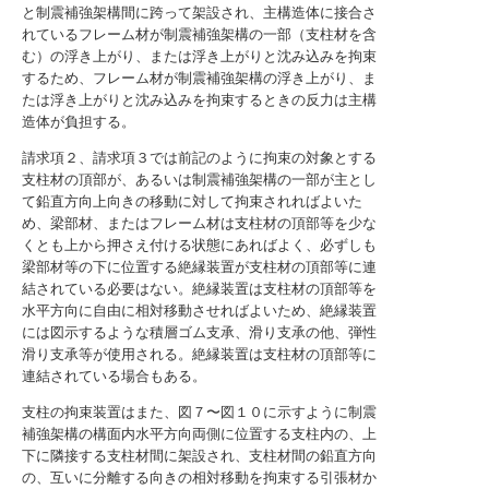
と制震補強架構間に跨って架設され、主構造体に接合さ
れているフレーム材が制震補強架構の一部（支柱材を含
む）の浮き上がり、または浮き上がりと沈み込みを拘束
するため、フレーム材が制震補強架構の浮き上がり、ま
たは浮き上がりと沈み込みを拘束するときの反力は主構
造体が負担する。
請求項２、請求項３では前記のように拘束の対象とする
支柱材の頂部が、あるいは制震補強架構の一部が主とし
て鉛直方向上向きの移動に対して拘束されればよいた
め、梁部材、またはフレーム材は支柱材の頂部等を少な
くとも上から押さえ付ける状態にあればよく、必ずしも
梁部材等の下に位置する絶縁装置が支柱材の頂部等に連
結されている必要はない。絶縁装置は支柱材の頂部等を
水平方向に自由に相対移動させればよいため、絶縁装置
には図示するような積層ゴム支承、滑り支承の他、弾性
滑り支承等が使用される。絶縁装置は支柱材の頂部等に
連結されている場合もある。
支柱の拘束装置はまた、図７〜図１０に示すように制震
補強架構の構面内水平方向両側に位置する支柱内の、上
下に隣接する支柱材間に架設され、支柱材間の鉛直方向
の、互いに分離する向きの相対移動を拘束する引張材か