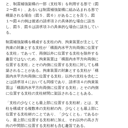
と、制震補強架構の一部（支柱等）を利用する形で（図
２〜図４）、あるいは制震補強架構に組み込まれる形で
構築される場合（図５、図６）があることを言う。図
１〜図４の例は後述の請求項２の具体的な場合に該当
し、図５、図６は請求項３の具体的な場合に該当してい
る。
制震補強架構を構成する支柱の内、拘束装置が主として
拘束の対象とする支柱が「構面内水平方向両側に位置す
る支柱」であって、両側以外に位置する支柱を除外する
趣旨ではないため、拘束装置は「構面内水平方向両側に
位置する支柱」とその内側に位置する支柱に対しても構
築されることがある。拘束装置の対象とする支柱が「構
面内水平方向両側に位置する支柱」以外の支柱を含むこ
とは請求項４においても同様であり、請求項４の拘束装
置は「構面内水平方向両側に位置する支柱」とその内側
に位置する支柱の支柱材間に架設されることもある。
「支柱の少なくとも最上部に位置する支柱材」とは、支
柱を構成する複数本の支柱材の内、少なくとも最上部に
位置する支柱材のことであり、「少なくとも」であるか
ら、最上部に位置する支柱材に加え、それ以外の高さ方
向の中間部に位置する支柱材も含む趣旨である。