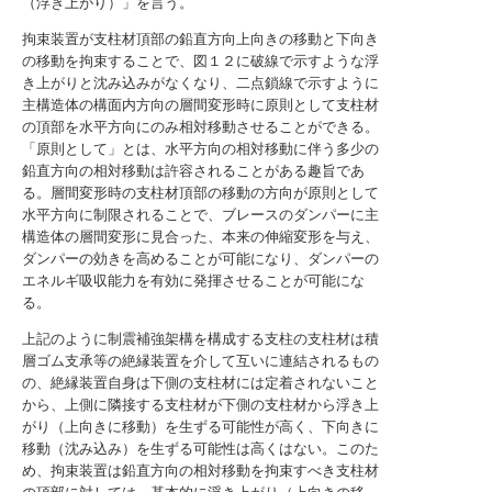
（浮き上がり）」を言う。
拘束装置が支柱材頂部の鉛直方向上向きの移動と下向き
の移動を拘束することで、図１２に破線で示すような浮
き上がりと沈み込みがなくなり、二点鎖線で示すように
主構造体の構面内方向の層間変形時に原則として支柱材
の頂部を水平方向にのみ相対移動させることができる。
「原則として」とは、水平方向の相対移動に伴う多少の
鉛直方向の相対移動は許容されることがある趣旨であ
る。層間変形時の支柱材頂部の移動の方向が原則として
水平方向に制限されることで、ブレースのダンパーに主
構造体の層間変形に見合った、本来の伸縮変形を与え、
ダンパーの効きを高めることが可能になり、ダンパーの
エネルギ吸収能力を有効に発揮させることが可能にな
る。
上記のように制震補強架構を構成する支柱の支柱材は積
層ゴム支承等の絶縁装置を介して互いに連結されるもの
の、絶縁装置自身は下側の支柱材には定着されないこと
から、上側に隣接する支柱材が下側の支柱材から浮き上
がり（上向きに移動）を生ずる可能性が高く、下向きに
移動（沈み込み）を生ずる可能性は高くはない。このた
め、拘束装置は鉛直方向の相対移動を拘束すべき支柱材