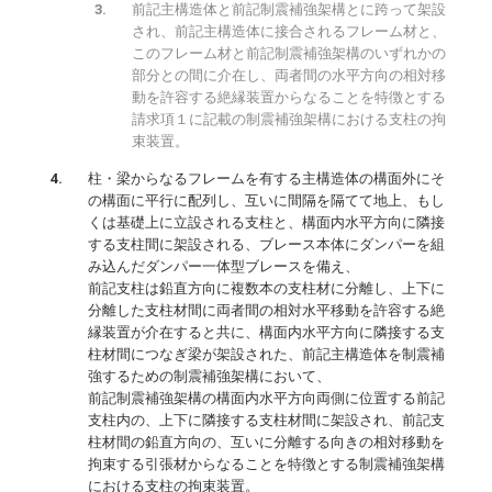
前記主構造体と前記制震補強架構とに跨って架設
され、前記主構造体に接合されるフレーム材と、
このフレーム材と前記制震補強架構のいずれかの
部分との間に介在し、両者間の水平方向の相対移
動を許容する絶縁装置からなることを特徴とする
請求項１に記載の制震補強架構における支柱の拘
束装置。
柱・梁からなるフレームを有する主構造体の構面外にそ
の構面に平行に配列し、互いに間隔を隔てて地上、もし
くは基礎上に立設される支柱と、構面内水平方向に隣接
する支柱間に架設される、ブレース本体にダンパーを組
み込んだダンパー一体型ブレースを備え、
前記支柱は鉛直方向に複数本の支柱材に分離し、上下に
分離した支柱材間に両者間の相対水平移動を許容する絶
縁装置が介在すると共に、構面内水平方向に隣接する支
柱材間につなぎ梁が架設された、前記主構造体を制震補
強するための制震補強架構において、
前記制震補強架構の構面内水平方向両側に位置する前記
支柱内の、上下に隣接する支柱材間に架設され、前記支
柱材間の鉛直方向の、互いに分離する向きの相対移動を
拘束する引張材からなることを特徴とする制震補強架構
における支柱の拘束装置。