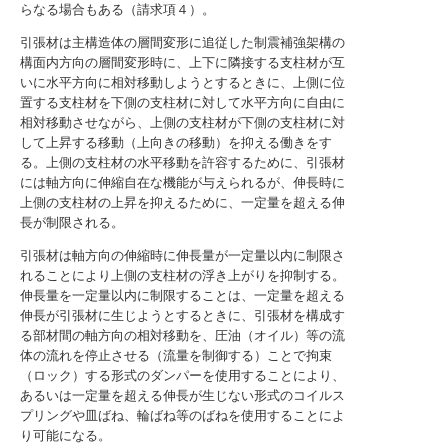
らなる場合もある（請求項４）。
引張材は主構造体の層間変形に追従した制震補強架構の
構面内方向の層間変形時に、上下に隣接する支柱材が互
いに水平方向に相対移動しようとするときに、上側に位
置する支柱材を下側の支柱材に対して水平方向に自由に
相対移動させながら、上側の支柱材が下側の支柱材に対
して上昇する移動（上向きの移動）を抑える働きをす
る。上側の支柱材の水平移動を許容するために、引張材
には軸方向に伸縮自在な機能が与えられるが、伸長時に
上側の支柱材の上昇を抑えるために、一定量を超える伸
長が制限される。
引張材は軸方向の伸縮時に伸長量が一定量以内に制限さ
れることにより上側の支柱材の浮き上がりを抑制する。
伸長量を一定量以内に制限することは、一定量を超える
伸長が引張材に生じようとするときに、引張材を構成す
る部材間の軸方向の相対移動を、圧油（オイル）等の流
体の流れを停止させる（流量を制御する）ことで拘束
（ロック）する形式のダンパーを使用することにより、
あるいは一定量を超える伸長が生じない形式のコイルス
プリングや皿ばね、輪ばね等のばねを使用することによ
り可能になる。