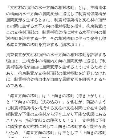
「支柱材の頂部の水平方向の相対移動」とは、主構造体
の構面内水平方向の層間変形に追従して制震補強架構が
層間変形を生ずるときに、制震補強架構と支柱材の頂部
との間に生ずる水平方向の相対移動を指す。拘束装置は
この支柱材頂部の、制震補強架構に対する水平方向の相
対移動を許容する一方、その相対移動に伴って発生し得
る鉛直方向の移動を拘束する（請求項１）。
拘束装置が支柱材頂部の水平方向の相対移動を許容する
理由は、主構造体の構面内方向の層間変形に追従して制
震補強架構が自由に層間変形を生ずるようにするためで
あり、拘束装置が支柱材頂部の相対移動を許容しなけれ
ば、制震補強架構自体が自由な層間変形を阻害されるた
めである。
「鉛直方向の移動」は「上向きの移動（浮き上がり）」
と「下向きの移動（沈み込み）」を含むが、前記のよう
に制震補強架構を構成する支柱の支柱材間に介在する絶
縁装置が下側の支柱材から浮き上がり可能な状態にある
ことから（特許文献１の段落００７１）、支柱材は下側
に隣接する支柱材に対して上向きに移動する可能性が高
いため、「鉛直方向の移動」は主として「上向きの移動