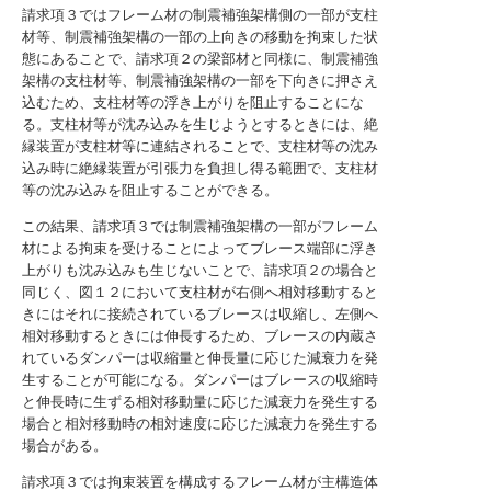
請求項３ではフレーム材の制震補強架構側の一部が支柱
材等、制震補強架構の一部の上向きの移動を拘束した状
態にあることで、請求項２の梁部材と同様に、制震補強
架構の支柱材等、制震補強架構の一部を下向きに押さえ
込むため、支柱材等の浮き上がりを阻止することにな
る。支柱材等が沈み込みを生じようとするときには、絶
縁装置が支柱材等に連結されることで、支柱材等の沈み
込み時に絶縁装置が引張力を負担し得る範囲で、支柱材
等の沈み込みを阻止することができる。
この結果、請求項３では制震補強架構の一部がフレーム
材による拘束を受けることによってブレース端部に浮き
上がりも沈み込みも生じないことで、請求項２の場合と
同じく、図１２において支柱材が右側へ相対移動すると
きにはそれに接続されているブレースは収縮し、左側へ
相対移動するときには伸長するため、ブレースの内蔵さ
れているダンパーは収縮量と伸長量に応じた減衰力を発
生することが可能になる。ダンパーはブレースの収縮時
と伸長時に生ずる相対移動量に応じた減衰力を発生する
場合と相対移動時の相対速度に応じた減衰力を発生する
場合がある。
請求項３では拘束装置を構成するフレーム材が主構造体