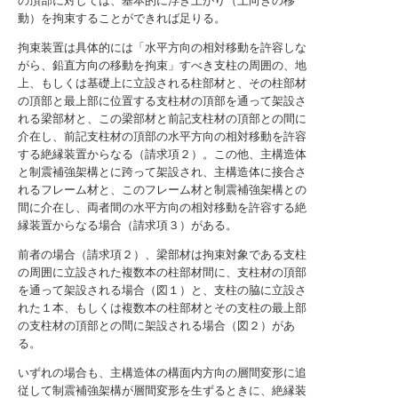
の頂部に対しては、基本的に浮き上がり（上向きの移
動）を拘束することができれば足りる。
拘束装置は具体的には「水平方向の相対移動を許容しな
がら、鉛直方向の移動を拘束」すべき支柱の周囲の、地
上、もしくは基礎上に立設される柱部材と、その柱部材
の頂部と最上部に位置する支柱材の頂部を通って架設さ
れる梁部材と、この梁部材と前記支柱材の頂部との間に
介在し、前記支柱材の頂部の水平方向の相対移動を許容
する絶縁装置からなる（請求項２）。この他、主構造体
と制震補強架構とに跨って架設され、主構造体に接合さ
れるフレーム材と、このフレーム材と制震補強架構との
間に介在し、両者間の水平方向の相対移動を許容する絶
縁装置からなる場合（請求項３）がある。
前者の場合（請求項２）、梁部材は拘束対象である支柱
の周囲に立設された複数本の柱部材間に、支柱材の頂部
を通って架設される場合（図１）と、支柱の脇に立設さ
れた１本、もしくは複数本の柱部材とその支柱の最上部
の支柱材の頂部との間に架設される場合（図２）があ
る。
いずれの場合も、主構造体の構面内方向の層間変形に追
従して制震補強架構が層間変形を生ずるときに、絶縁装