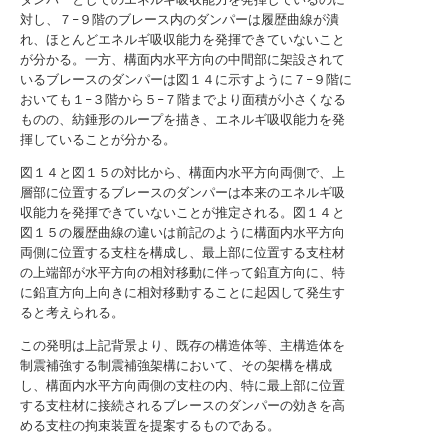
対し、７−９階のブレース内のダンパーは履歴曲線が潰
れ、ほとんどエネルギ吸収能力を発揮できていないこと
が分かる。一方、構面内水平方向の中間部に架設されて
いるブレースのダンパーは図１４に示すように７−９階に
おいても１−３階から５−７階までより面積が小さくなる
ものの、紡錘形のループを描き、エネルギ吸収能力を発
揮していることが分かる。
図１４と図１５の対比から、構面内水平方向両側で、上
層部に位置するブレースのダンパーは本来のエネルギ吸
収能力を発揮できていないことが推定される。図１４と
図１５の履歴曲線の違いは前記のように構面内水平方向
両側に位置する支柱を構成し、最上部に位置する支柱材
の上端部が水平方向の相対移動に伴って鉛直方向に、特
に鉛直方向上向きに相対移動することに起因して発生す
ると考えられる。
この発明は上記背景より、既存の構造体等、主構造体を
制震補強する制震補強架構において、その架構を構成
し、構面内水平方向両側の支柱の内、特に最上部に位置
する支柱材に接続されるブレースのダンパーの効きを高
める支柱の拘束装置を提案するものである。