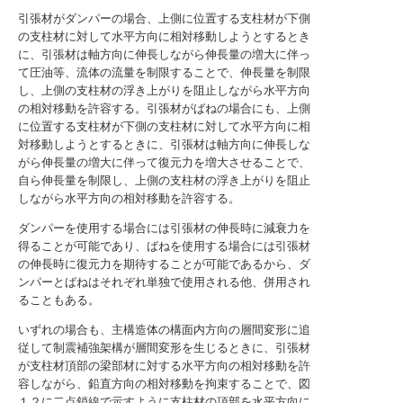
引張材がダンパーの場合、上側に位置する支柱材が下側
の支柱材に対して水平方向に相対移動しようとするとき
に、引張材は軸方向に伸長しながら伸長量の増大に伴っ
て圧油等、流体の流量を制限することで、伸長量を制限
し、上側の支柱材の浮き上がりを阻止しながら水平方向
の相対移動を許容する。引張材がばねの場合にも、上側
に位置する支柱材が下側の支柱材に対して水平方向に相
対移動しようとするときに、引張材は軸方向に伸長しな
がら伸長量の増大に伴って復元力を増大させることで、
自ら伸長量を制限し、上側の支柱材の浮き上がりを阻止
しながら水平方向の相対移動を許容する。
ダンパーを使用する場合には引張材の伸長時に減衰力を
得ることが可能であり、ばねを使用する場合には引張材
の伸長時に復元力を期待することが可能であるから、ダ
ンパーとばねはそれぞれ単独で使用される他、併用され
ることもある。
いずれの場合も、主構造体の構面内方向の層間変形に追
従して制震補強架構が層間変形を生じるときに、引張材
が支柱材頂部の梁部材に対する水平方向の相対移動を許
容しながら、鉛直方向の相対移動を拘束することで、図
１２に二点鎖線で示すように支柱材の頂部を水平方向に