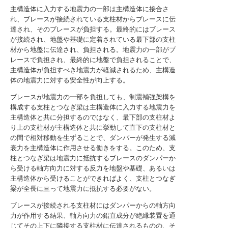
主構造体に入力する地震力の一部は主構造体に接合さ
れ、ブレースが接続されている支柱材からブレースに伝
達され、そのブレースが負担する。最終的にはブレース
が接続され、地盤や基礎に定着されている最下部の支柱
材から地盤に伝達され、負担される。地震力の一部がブ
レースで負担され、最終的に地盤で負担されることで、
主構造体が負担すべき地震力が軽減されるため、主構造
体の地震力に対する安全性が向上する。
ブレースが地震力の一部を負担しても、制震補強架構を
構成する支柱とつなぎ梁は主構造体に入力する地震力を
主構造体と共に分担するのではなく、最下部の支柱材よ
り上の支柱材が主構造体と共に挙動して直下の支柱材と
の間で相対移動を生ずることで、ダンパーが発生する減
衰力を主構造体に作用させる働きをする。このため、支
柱とつなぎ梁は地震力に抵抗するブレースのダンパーか
ら受ける軸方向力に対する反力を地盤や基礎、あるいは
主構造体から受けることができればよく、支柱とつなぎ
梁が全長に亘って地震力に抵抗する必要がない。
ブレースが接続される支柱材にはダンパーからの軸方向
力が作用する結果、軸方向力の鉛直成分が絶縁装置を通
じてその上下に隣接する支柱材に伝達されるものの、そ