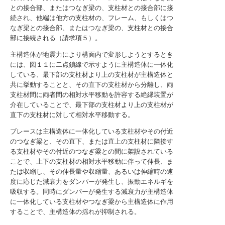
との接合部、またはつなぎ梁の、支柱材との接合部に接
続され、他端は他方の支柱材の、フレーム、もしくはつ
なぎ梁との接合部、またはつなぎ梁の、支柱材との接合
部に接続される（請求項５）。
主構造体が地震力により構面内で変形しようとするとき
には、図１１に二点鎖線で示すように主構造体に一体化
している、最下部の支柱材より上の支柱材が主構造体と
共に挙動することと、その直下の支柱材から分離し、両
支柱材間に両者間の相対水平移動を許容する絶縁装置が
介在していることで、最下部の支柱材より上の支柱材が
直下の支柱材に対して相対水平移動する。
ブレースは主構造体に一体化している支柱材やその付近
のつなぎ梁と、その直下、または直上の支柱材に隣接す
る支柱材やその付近のつなぎ梁との間に架設されている
ことで、上下の支柱材の相対水平移動に伴って伸長、ま
たは収縮し、その伸長量や収縮量、あるいは伸縮時の速
度に応じた減衰力をダンパーが発生し、振動エネルギを
吸収する。同時にダンパーが発生する減衰力が主構造体
に一体化している支柱材やつなぎ梁から主構造体に作用
することで、主構造体の揺れが抑制される。