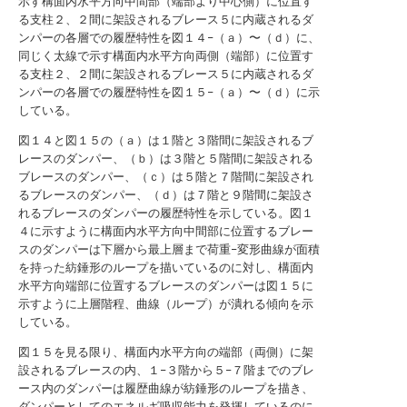
示す構面内水平方向中間部（端部より中心側）に位置す
る支柱２、２間に架設されるブレース５に内蔵されるダ
ンパーの各層での履歴特性を図１４−（ａ）〜（ｄ）に、
同じく太線で示す構面内水平方向両側（端部）に位置す
る支柱２、２間に架設されるブレース５に内蔵されるダ
ンパーの各層での履歴特性を図１５−（ａ）〜（ｄ）に示
している。
図１４と図１５の（ａ）は１階と３階間に架設されるブ
レースのダンパー、（ｂ）は３階と５階間に架設される
ブレースのダンパー、（ｃ）は５階と７階間に架設され
るブレースのダンパー、（ｄ）は７階と９階間に架設さ
れるブレースのダンパーの履歴特性を示している。図１
４に示すように構面内水平方向中間部に位置するブレー
スのダンパーは下層から最上層まで荷重−変形曲線が面積
を持った紡錘形のループを描いているのに対し、構面内
水平方向端部に位置するブレースのダンパーは図１５に
示すように上層階程、曲線（ループ）が潰れる傾向を示
している。
図１５を見る限り、構面内水平方向の端部（両側）に架
設されるブレースの内、１−３階から５−７階までのブレ
ース内のダンパーは履歴曲線が紡錘形のループを描き、
ダンパーとしてのエネルギ吸収能力を発揮しているのに