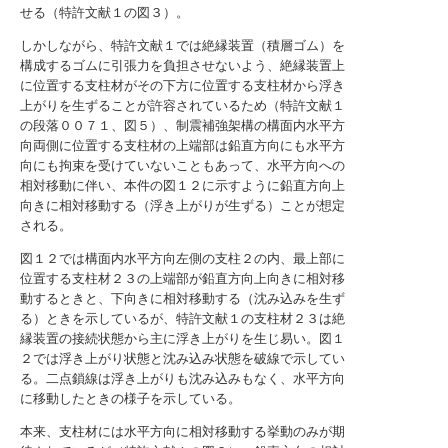
せる（特許文献１の図３）。
しかしながら、特許文献１では絶縁装置（積層ゴム）を
構成するゴムに引張力を負担させないよう、絶縁装置上
に位置する支柱材がその下方に位置する支柱材から浮き
上がりを生ずることが許容されているため（特許文献１
の段落００７１、図５）、制震補強架構の構面内水平方
向両側に位置する支柱材の上端部は鉛直方向にも水平方
向にも拘束を受けていないこともあって、水平方向への
相対移動に伴い、本件の図１２に示すように鉛直方向上
向きに相対移動する（浮き上がりが生ずる）ことが想定
される。
図１２では構面内水平方向左側の支柱２の内、最上部に
位置する支柱材２３の上端部が鉛直方向上向きに相対移
動するときと、下向きに相対移動する（沈み込みを生ず
る）ときを示しているが、特許文献１の支柱材２３は絶
縁装置の接続状態から主に浮き上がりを生じ易い。図１
２では浮き上がり状態と沈み込み状態を破線で示してい
る。二点鎖線は浮き上がりも沈み込みもなく、水平方向
に移動したときの様子を示している。
本来、支柱材には水平方向に相対移動する挙動のみが期