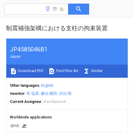
制震補強架構における支柱の拘束装置
JP4585046B1
Japan
Download PDF
Find Prior Art
Similar
Other languages
English
Inventor
等 塩原
健治 横田
功治 岡
Current Assignee
Kse Network
Worldwide applications
2010
JP