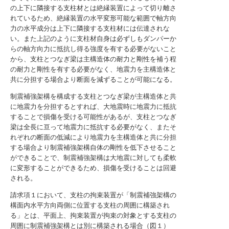
の上下に隣接する支柱材とは絶縁装置によって切り離さ
れているため、絶縁装置の水平変形可能な範囲で軸方向
力の水平成分は上下に隣接する支柱材には伝達されな
い。また上記のように支柱材自身は必ずしもダンパーか
らの軸方向力に抵抗し得る強度を有する必要がないこと
から、支柱とつなぎ梁は主構造体の耐力と剛性を補う程
の耐力と剛性を有する必要がなく、地震力を主構造体と
共に分担する場合より断面を減ずることが可能になる。
制震補強架構を構成する支柱とつなぎ梁が主構造体と共
に地震力を分担するとすれば、大地震時に地震力に抵抗
することで損傷を受ける可能性があるが、支柱とつなぎ
梁は全長に亘って地震力に抵抗する必要がなく、またそ
れぞれの断面の低減により地震力を主構造体と共に分担
する場合より制震補強架構自体の剛性を低下させること
ができることで、制震補強架構は大地震に対しても柔軟
に変形することができるため、損傷を受けることは回避
される。
請求項１において、支柱の拘束装置が「制震補強架構の
構面内水平方向両側に位置する支柱の周囲に構築され
る」とは、平面上、拘束装置が拘束の対象とする支柱の
周囲に制震補強架構とは別に構築される場合（図１）