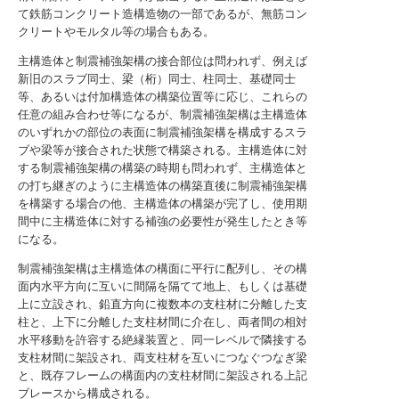
て鉄筋コンクリート造構造物の一部であるが、無筋コン
クリートやモルタル等の場合もある。
主構造体と制震補強架構の接合部位は問われず、例えば
新旧のスラブ同士、梁（桁）同士、柱同士、基礎同士
等、あるいは付加構造体の構築位置等に応じ、これらの
任意の組み合わせ等になるが、制震補強架構は主構造体
のいずれかの部位の表面に制震補強架構を構成するスラ
ブや梁等が接合された状態で構築される。主構造体に対
する制震補強架構の構築の時期も問われず、主構造体と
の打ち継ぎのように主構造体の構築直後に制震補強架構
を構築する場合の他、主構造体の構築が完了し、使用期
間中に主構造体に対する補強の必要性が発生したとき等
になる。
制震補強架構は主構造体の構面に平行に配列し、その構
面内水平方向に互いに間隔を隔てて地上、もしくは基礎
上に立設され、鉛直方向に複数本の支柱材に分離した支
柱と、上下に分離した支柱材間に介在し、両者間の相対
水平移動を許容する絶縁装置と、同一レベルで隣接する
支柱材間に架設され、両支柱材を互いにつなぐつなぎ梁
と、既存フレームの構面内の支柱材間に架設される上記
ブレースから構成される。