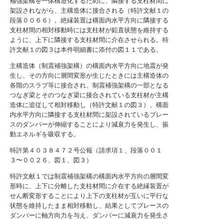
補強架構を一体構造化するために、隣接する支柱材間に
架設されながら、主構造体に接合される（特許文献１の
段落００６６）。絶縁装置は構面内水平方向に隣接する
支柱材間の相対移動時には支柱材が鉛直状態を維持する
ように、上下に隣接する支柱材間に介在させられる。特
許文献１の図３は本件明細書に添付の図１１である。
主構造体（制震補強架構）の構面内水平方向に地震が発
生し、その方向に層間変形が生じたときには主構造体の
各階のスラブ等に接合され、制震補強架構の一部となる
つなぎ梁とそのつなぎ梁に接合されている支柱材が主構
造体に追従して相対移動し（特許文献１の図３）、構面
内水平方向に隣接する支柱材間に架設されているブレー
スのダンパーが伸縮することにより減衰力を発生し、振
動エネルギを吸収する。
特許第４０３８４７２号公報（請求項１、段落００１
３〜００２６、図１、図３）
特許文献１では制震補強架構の構面内水平方向の層間変
形時に、上下に分離した支柱材間に介在する絶縁装置が
せん断変形することにより上下の支柱材が互いに平行な
状態を維持したまま相対移動し、結果としてブレースの
ダンパーに軸方向力を与え、ダンパーに減衰力を発生さ