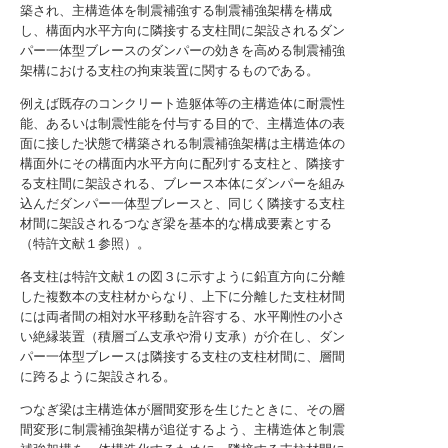
築され、主構造体を制震補強する制震補強架構を構成
し、構面内水平方向に隣接する支柱間に架設されるダン
パー一体型ブレースのダンパーの効きを高める制震補強
架構における支柱の拘束装置に関するものである。
例えば既存のコンクリート造躯体等の主構造体に耐震性
能、あるいは制震性能を付与する目的で、主構造体の表
面に接した状態で構築される制震補強架構は主構造体の
構面外にその構面内水平方向に配列する支柱と、隣接す
る支柱間に架設される、ブレース本体にダンパーを組み
込んだダンパー一体型ブレースと、同じく隣接する支柱
材間に架設されるつなぎ梁を基本的な構成要素とする
（特許文献１参照）。
各支柱は特許文献１の図３に示すように鉛直方向に分離
した複数本の支柱材からなり、上下に分離した支柱材間
には両者間の相対水平移動を許容する、水平剛性の小さ
い絶縁装置（積層ゴム支承や滑り支承）が介在し、ダン
パー一体型ブレースは隣接する支柱の支柱材間に、層間
に跨るように架設される。
つなぎ梁は主構造体が層間変形を生じたときに、その層
間変形に制震補強架構が追従するよう、主構造体と制震