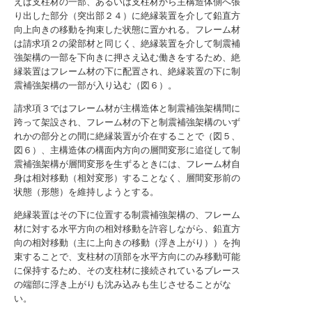
えば支柱材の一部、あるいは支柱材から主構造体側へ張
り出した部分（突出部２４）に絶縁装置を介して鉛直方
向上向きの移動を拘束した状態に置かれる。フレーム材
は請求項２の梁部材と同じく、絶縁装置を介して制震補
強架構の一部を下向きに押さえ込む働きをするため、絶
縁装置はフレーム材の下に配置され、絶縁装置の下に制
震補強架構の一部が入り込む（図６）。
請求項３ではフレーム材が主構造体と制震補強架構間に
跨って架設され、フレーム材の下と制震補強架構のいず
れかの部分との間に絶縁装置が介在することで（図５、
図６）、主構造体の構面内方向の層間変形に追従して制
震補強架構が層間変形を生ずるときには、フレーム材自
身は相対移動（相対変形）することなく、層間変形前の
状態（形態）を維持しようとする。
絶縁装置はその下に位置する制震補強架構の、フレーム
材に対する水平方向の相対移動を許容しながら、鉛直方
向の相対移動（主に上向きの移動（浮き上がり））を拘
束することで、支柱材の頂部を水平方向にのみ移動可能
に保持するため、その支柱材に接続されているブレース
の端部に浮き上がりも沈み込みも生じさせることがな
い。