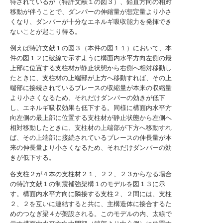
待されているが（特許文献１の図３）、鉛直方向の相対
移動が伴うことで、ダンパーの伸縮量が想定量より小さ
くなり、ダンパーが十分なエネルギ吸収能力を発揮でき
ないことが起こり得る。
例えば特許文献１の図３（本件の図１１）において、本
件の図１２に破線で示すように構面内水平方向左側の最
上部に位置する支柱材が静止状態から右側へ相対移動し
たときに、支柱材の上端部が上方へ移動すれば、その上
端部に接続されているブレースの収縮量が本来の収縮量
より小さくなるため、それだけダンパーの効きが低下
し、エネルギ吸収効果も低下する。同様に構面内水平方
向左側の最上部に位置する支柱材が静止状態から左側へ
相対移動したときに、支柱材の上端部が下方へ移動すれ
ば、その上端部に接続されているブレースの伸長量が本
来の伸長量より小さくなるため、それだけダンパーの効
きが低下する。
各支柱２が４本の支柱材２１、２２、２３からなる場合
の特許文献１の制震補強架構１のモデルを図１３に示
す。構面内水平方向に隣接する支柱２、２間には、支柱
２、２を互いに連結すると共に、主構造体に接合するた
めのつなぎ梁４が架設される。このモデルの内、太線で