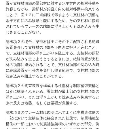
置が支柱材頂部の梁部材に対する水平方向の相対移動を
許容しながら、梁部材が鉛直方向の相対移動を拘束する
ことで、図１２に二点鎖線で示すように支柱材の頂部を
水平方向にのみ移動可能にするため、その支柱材に接続
されているブレースの端部に浮き上がりも沈み込みも生
じさせることがない。
請求項２の場合、梁部材は主にその下に配置される絶縁
装置を介して支柱材の頂部を下向きに押さえ込むこと
で、支柱材頂部の浮き上がりを阻止する。支柱材の頂部
が沈み込みを生じようとするときには、絶縁装置が支柱
材の頂部に連結されることで、支柱材頂部の沈み込み時
に絶縁装置が引張力を負担し得る範囲で、支柱材頂部の
沈み込みを阻止することができる。
請求項２の拘束装置を構成する柱部材は制震補強架構と
は別に構築されるため、梁部材が最上部の支柱材頂部の
浮き上がり、または浮き上がりと沈み込みを拘束すると
きの反力は地盤、もしくは基礎が負担する。
請求項３のフレーム材は図６に示すように主構造体側の
一部において主構造体に接合された状態で、制震補強架
構側の一部において制震補強架構のいずれかの部分、例