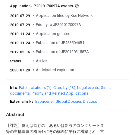
Application JP2010170097A events
Application filed by Kse Network
2010-07-29
Priority to JP2010170097A
2010-07-29
Application granted
2010-11-24
Publication of JP4585046B1
2010-11-24
Publication of JP2012031587A
2012-02-16
Active
Status
Anticipated expiration
2030-07-29
Info
Patent citations (1)
Cited by (13)
Legal events
Similar
documents
Priority and Related Applications
External links
Espacenet
Global Dossier
Discuss
Abstract
【課題】例えば既存の、あるいは新設のコンクリート造
等の主構造体の構面外にその構面に平行に構築され、主