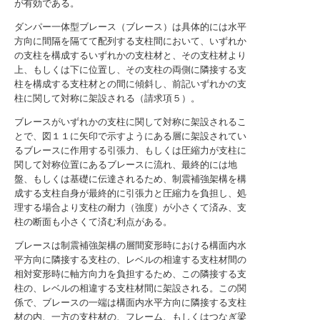
が有効である。
ダンパー一体型ブレース（ブレース）は具体的には水平
方向に間隔を隔てて配列する支柱間において、いずれか
の支柱を構成するいずれかの支柱材と、その支柱材より
上、もしくは下に位置し、その支柱の両側に隣接する支
柱を構成する支柱材との間に傾斜し、前記いずれかの支
柱に関して対称に架設される（請求項５）。
ブレースがいずれかの支柱に関して対称に架設されるこ
とで、図１１に矢印で示すようにある層に架設されてい
るブレースに作用する引張力、もしくは圧縮力が支柱に
関して対称位置にあるブレースに流れ、最終的には地
盤、もしくは基礎に伝達されるため、制震補強架構を構
成する支柱自身が最終的に引張力と圧縮力を負担し、処
理する場合より支柱の耐力（強度）が小さくて済み、支
柱の断面も小さくて済む利点がある。
ブレースは制震補強架構の層間変形時における構面内水
平方向に隣接する支柱の、レベルの相違する支柱材間の
相対変形時に軸方向力を負担するため、この隣接する支
柱の、レベルの相違する支柱材間に架設される。この関
係で、ブレースの一端は構面内水平方向に隣接する支柱
材の内、一方の支柱材の、フレーム、もしくはつなぎ梁