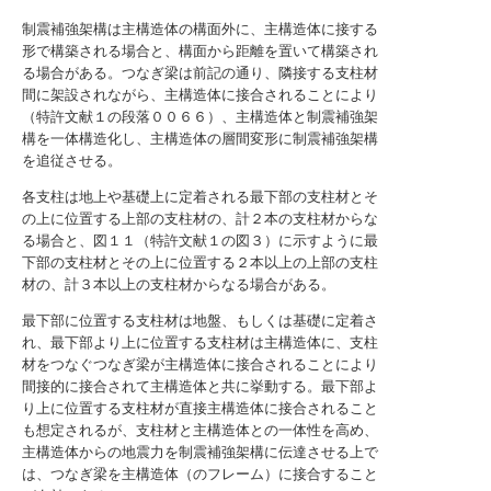
制震補強架構は主構造体の構面外に、主構造体に接する
形で構築される場合と、構面から距離を置いて構築され
る場合がある。つなぎ梁は前記の通り、隣接する支柱材
間に架設されながら、主構造体に接合されることにより
（特許文献１の段落００６６）、主構造体と制震補強架
構を一体構造化し、主構造体の層間変形に制震補強架構
を追従させる。
各支柱は地上や基礎上に定着される最下部の支柱材とそ
の上に位置する上部の支柱材の、計２本の支柱材からな
る場合と、図１１（特許文献１の図３）に示すように最
下部の支柱材とその上に位置する２本以上の上部の支柱
材の、計３本以上の支柱材からなる場合がある。
最下部に位置する支柱材は地盤、もしくは基礎に定着さ
れ、最下部より上に位置する支柱材は主構造体に、支柱
材をつなぐつなぎ梁が主構造体に接合されることにより
間接的に接合されて主構造体と共に挙動する。最下部よ
り上に位置する支柱材が直接主構造体に接合されること
も想定されるが、支柱材と主構造体との一体性を高め、
主構造体からの地震力を制震補強架構に伝達させる上で
は、つなぎ梁を主構造体（のフレーム）に接合すること