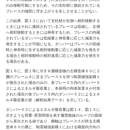
のみ移動可能にするため、その支柱材に接続されている
ブレースの端部に浮き上がりを生じさせることがない。
この結果、図１２において支柱材が右側へ相対移動する
ときにはそれに接続されているブレースは収縮し、左側
へ相対移動するときには伸長するため、ブレースの内蔵
されているダンパーは収縮量と伸長量に応じた減衰力を
発生することが可能になる。ダンパーはブレースの収縮
時と伸長時に生ずる相対移動量に応じた減衰力を発生す
る場合と相対移動時の相対速度に応じた減衰力を発生す
る場合がある。
図１６に、図１等に示す８層構造物の主構造体６０に２
層のフレーム６に亘るブレース５を持つ制震補強架構１
が接合された場合のみの、各ブレース５内のダンパー５
２によるエネルギ吸収量と、本発明の拘束装置８が付加
された場合の各ブレース５内のダンパー５２によるエネ
ルギ吸収量の差（解析結果データ）を示している。
ダンパー５２によるエネルギ吸収量は図１４、図１５に
示すような荷重−変形関係を表す履歴曲線のループの面積
から算出される値であり、横軸はブレース５が跨る主構
造体６０の層と、制震補強架構１における構面内方向の