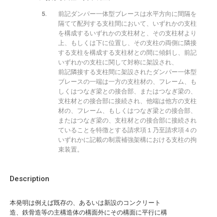
前記ダンパー一体型ブレースは水平方向に間隔を
隔てて配列する支柱間において、いずれかの支柱
を構成するいずれかの支柱材と、その支柱材より
上、もしくは下に位置し、その支柱の両側に隣接
する支柱を構成する支柱材との間に傾斜し、前記
いずれかの支柱に関して対称に架設され、
前記隣接する支柱間に架設されたダンパー一体型
ブレースの一端は一方の支柱材の、フレーム、も
しくはつなぎ梁との接合部、またはつなぎ梁の、
支柱材との接合部に接続され、他端は他方の支柱
材の、フレーム、もしくはつなぎ梁との接合部、
またはつなぎ梁の、支柱材との接合部に接続され
ていることを特徴とする請求項１乃至請求項４の
いずれかに記載の制震補強架構における支柱の拘
束装置。
Description
本発明は例えば既存の、あるいは新設のコンクリート
造、鉄骨造等の主構造体の構面外にその構面に平行に構