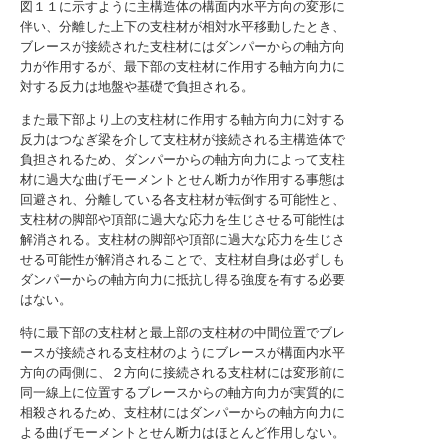
図１１に示すように主構造体の構面内水平方向の変形に
伴い、分離した上下の支柱材が相対水平移動したとき、
ブレースが接続された支柱材にはダンパーからの軸方向
力が作用するが、最下部の支柱材に作用する軸方向力に
対する反力は地盤や基礎で負担される。
また最下部より上の支柱材に作用する軸方向力に対する
反力はつなぎ梁を介して支柱材が接続される主構造体で
負担されるため、ダンパーからの軸方向力によって支柱
材に過大な曲げモーメントとせん断力が作用する事態は
回避され、分離している各支柱材が転倒する可能性と、
支柱材の脚部や頂部に過大な応力を生じさせる可能性は
解消される。支柱材の脚部や頂部に過大な応力を生じさ
せる可能性が解消されることで、支柱材自身は必ずしも
ダンパーからの軸方向力に抵抗し得る強度を有する必要
はない。
特に最下部の支柱材と最上部の支柱材の中間位置でブレ
ースが接続される支柱材のようにブレースが構面内水平
方向の両側に、２方向に接続される支柱材には変形前に
同一線上に位置するブレースからの軸方向力が実質的に
相殺されるため、支柱材にはダンパーからの軸方向力に
よる曲げモーメントとせん断力はほとんど作用しない。