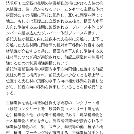
請求項１に記載の発明の制震補強架構における支柱の拘
束装置は、柱・梁からなるフレームを有する主構造体の
構面外にその構面に平行に配列し、互いに間隔を隔てて
地上、もしくは基礎上に立設される支柱と、構面内水平
方向に隣接する支柱間に架設される、ブレース本体にダ
ンパーを組み込んだダンパー一体型ブレースを備え、
前記支柱が鉛直方向に複数本の支柱材に分離し、上下に
分離した支柱材間に両者間の相対水平移動を許容する絶
縁装置が介在すると共に、構面内水平方向に隣接する支
柱材間につなぎ梁が架設された、前記主構造体を制震補
強するための制震補強架構において、
前記制震補強架構の構面内水平方向両側に位置する前記
支柱の周囲に構築され、前記支柱の少なくとも最上部に
位置する支柱材の頂部の水平方向の相対移動を許容しな
がら、鉛直方向の移動を拘束していることを構成要件と
する。
主構造体を含む構造物は例えば既存のコンクリート造
（鉄筋コンクリート造、鉄骨鉄筋コンクリート造を含
む）構造物の他、鉄骨造の構造物であり、建築構造物と
土木構造物の双方を含む。制震補強架構が接合される主
構造体は建物の柱、梁、スラブ、基礎等の他、橋梁の橋
桁、橋脚、フーチング等が該当する。主構造体は主とし