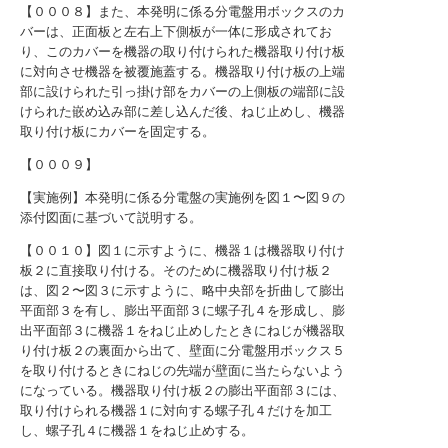
【０００８】また、本発明に係る分電盤用ボックスのカ
バーは、正面板と左右上下側板が一体に形成されてお
り、このカバーを機器の取り付けられた機器取り付け板
に対向させ機器を被覆施蓋する。機器取り付け板の上端
部に設けられた引っ掛け部をカバーの上側板の端部に設
けられた嵌め込み部に差し込んだ後、ねじ止めし、機器
取り付け板にカバーを固定する。
【０００９】
【実施例】本発明に係る分電盤の実施例を図１〜図９の
添付図面に基づいて説明する。
【００１０】図１に示すように、機器１は機器取り付け
板２に直接取り付ける。そのために機器取り付け板２
は、図２〜図３に示すように、略中央部を折曲して膨出
平面部３を有し、膨出平面部３に螺子孔４を形成し、膨
出平面部３に機器１をねじ止めしたときにねじが機器取
り付け板２の裏面から出て、壁面に分電盤用ボックス５
を取り付けるときにねじの先端が壁面に当たらないよう
になっている。機器取り付け板２の膨出平面部３には、
取り付けられる機器１に対向する螺子孔４だけを加工
し、螺子孔４に機器１をねじ止めする。