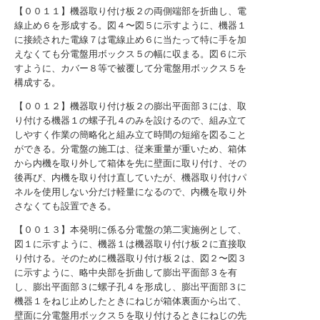
【００１１】機器取り付け板２の両側端部を折曲し、電
線止め６を形成する。図４〜図５に示すように、機器１
に接続された電線７は電線止め６に当たって特に手を加
えなくても分電盤用ボックス５の幅に収まる。図６に示
すように、カバー８等で被覆して分電盤用ボックス５を
構成する。
【００１２】機器取り付け板２の膨出平面部３には、取
り付ける機器１の螺子孔４のみを設けるので、組み立て
しやすく作業の簡略化と組み立て時間の短縮を図ること
ができる。分電盤の施工は、従来重量が重いため、箱体
から内機を取り外して箱体を先に壁面に取り付け、その
後再び、内機を取り付け直していたが、機器取り付けパ
ネルを使用しない分だけ軽量になるので、内機を取り外
さなくても設置できる。
【００１３】本発明に係る分電盤の第二実施例として、
図１に示すように、機器１は機器取り付け板２に直接取
り付ける。そのために機器取り付け板２は、図２〜図３
に示すように、略中央部を折曲して膨出平面部３を有
し、膨出平面部３に螺子孔４を形成し、膨出平面部３に
機器１をねじ止めしたときにねじが箱体裏面から出て、
壁面に分電盤用ボックス５を取り付けるときにねじの先