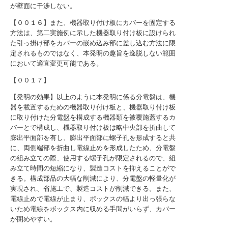
が壁面に干渉しない。
【００１６】また、機器取り付け板にカバーを固定する
方法は、第二実施例に示した機器取り付け板に設けられ
た引っ掛け部をカバーの嵌め込み部に差し込む方法に限
定されるものではなく、本発明の趣旨を逸脱しない範囲
において適宜変更可能である。
【００１７】
【発明の効果】以上のように本発明に係る分電盤は、機
器を載置するための機器取り付け板と、機器取り付け板
に取り付けた分電盤を構成する機器類を被覆施蓋するカ
バーとで構成し、機器取り付け板は略中央部を折曲して
膨出平面部を有し、膨出平面部に螺子孔を形成すると共
に、両側端部を折曲し電線止めを形成したため、分電盤
の組み立ての際、使用する螺子孔が限定されるので、組
み立て時間の短縮になり、製造コストを抑えることがで
きる。構成部品の大幅な削減により、分電盤の軽量化が
実現され、省施工で、製造コストが削減できる。また、
電線止めで電線が止まり、ボックスの幅より出っ張らな
いため電線をボックス内に収める手間がいらず、カバー
が閉めやすい。