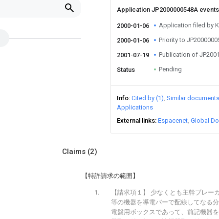
Application JP2000000548A event
Application filed by 
2000-01-06
Priority to JP200000
2000-01-06
Publication of JP20
2001-07-19
Pending
Status
Info
Cited by (1)
Similar document
Applications
External links
Espacenet
Global Do
Claims
(2)
【特許請求の範囲】
【請求項１】 少なくとも主幹ブレー
等の機器を導電バーで配線してなる分
電盤用ボックスであって、前記機器を