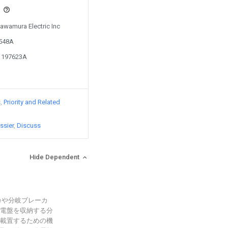
s
Kawamura Electric Inc
0548A
01197623A
s
Priority and Related
ssier
Discuss
Hide Dependent
カや分岐ブレーカ
電盤を収納する分
載置するための機