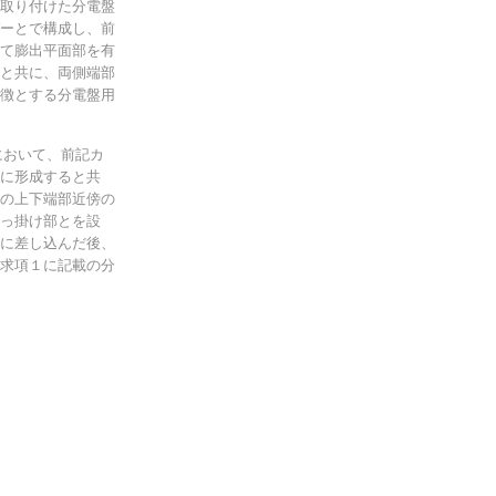
取り付けた分電盤
ーとで構成し、前
て膨出平面部を有
と共に、両側端部
徴とする分電盤用
において、前記カ
に形成すると共
の上下端部近傍の
っ掛け部とを設
に差し込んだ後、
求項１に記載の分