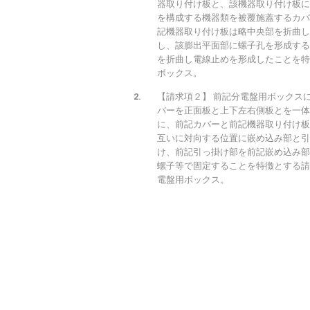
器取り付け板と、該機器取り付け板に
を構成する機器類を被覆施蓋するカバ
記機器取り付け板は略中央部を折曲し
し、該膨出平面部に螺子孔を形成する
を折曲し電線止めを形成したことを特
ボックス。
【請求項２】 前記分電盤用ボックス
バーを正面板と上下左右側板とを一体
に、前記カバーと前記機器取り付け板
互いに対向する位置に嵌め込み部と引
け、前記引っ掛け部を前記嵌め込み部
螺子等で固定することを特徴とする請
電盤用ボックス。