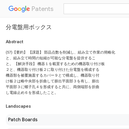
Patents
分電盤用ボックス
Abstract
(57)【要約】 【課題】 部品点数を削減し、組み立て作業の簡略化
と、組み立て時間の短縮が可能な分電盤を提供するこ
と。 【解決手段】 機器１を載置するための機器取り付け板
２と、機器取り付け板２に取り付けた分電盤を構成する
機器類を被覆施蓋するカバー９とで構成し、機器取り付
け板２は略中央部を折曲して膨出平面部３を有し、膨出
平面部３に螺子孔４を形成すると共に、両側端部を折曲
し電線止め６を形成したこと。
Landscapes
Patch Boards