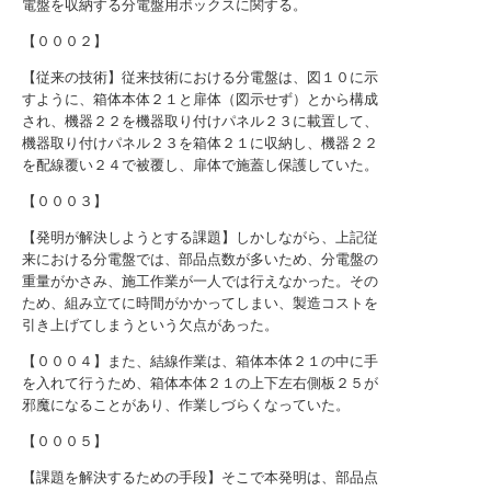
電盤を収納する分電盤用ボックスに関する。
【０００２】
【従来の技術】従来技術における分電盤は、図１０に示
すように、箱体本体２１と扉体（図示せず）とから構成
され、機器２２を機器取り付けパネル２３に載置して、
機器取り付けパネル２３を箱体２１に収納し、機器２２
を配線覆い２４で被覆し、扉体で施蓋し保護していた。
【０００３】
【発明が解決しようとする課題】しかしながら、上記従
来における分電盤では、部品点数が多いため、分電盤の
重量がかさみ、施工作業が一人では行えなかった。その
ため、組み立てに時間がかかってしまい、製造コストを
引き上げてしまうという欠点があった。
【０００４】また、結線作業は、箱体本体２１の中に手
を入れて行うため、箱体本体２１の上下左右側板２５が
邪魔になることがあり、作業しづらくなっていた。
【０００５】
【課題を解決するための手段】そこで本発明は、部品点