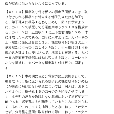
端が壁面に当たらないようになっている。
【００１４】機器取り付け板２の膨出平面部３には、取
り付けられる機器１に対向する螺子孔４だけを加工す
る。螺子孔４に機器１をねじ止めし、図７に示すよう
に、カバー９で被覆して分電盤用ボックス１０を構成す
る。カバー９は、正面板１１と上下左右側板１２を一体
に形成したものである。図８に示すように、カバー９の
上下端部に嵌め込み部１３と、機器取り付け板２の上下
側板端部に引っ掛け部１４とを設け、引っ掛け部１４を
嵌め込み部１３に差し込んで、機器１を被覆する。カバ
ー９の正面板下端部にはねじ穴１５を設け、ローレット
ネジを挿通し、カバー９を機器取り付け板２に固定す
る。
【００１５】本発明に係る分電盤の第三実施例として、
機器取り付け板に設けられる螺子孔の機器取り付けのね
じが裏面に飛び出ない構造については、例えば、図９に
示すように、螺子孔１６の部分のみを陥没させても良
く、本発明の趣旨を逸脱しない範囲において適宜変更可
能である。螺子孔１６が陥没しているところに設けられ
ているので、ねじ１７を挿通したときにねじ１７が突出
せず、分電盤を壁面に取り付ける際に、ねじ１７の突出