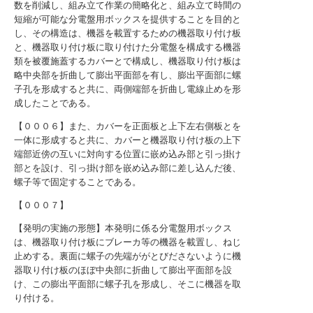
数を削減し、組み立て作業の簡略化と、組み立て時間の
短縮が可能な分電盤用ボックスを提供することを目的と
し、その構造は、機器を載置するための機器取り付け板
と、機器取り付け板に取り付けた分電盤を構成する機器
類を被覆施蓋するカバーとで構成し、機器取り付け板は
略中央部を折曲して膨出平面部を有し、膨出平面部に螺
子孔を形成すると共に、両側端部を折曲し電線止めを形
成したことである。
【０００６】また、カバーを正面板と上下左右側板とを
一体に形成すると共に、カバーと機器取り付け板の上下
端部近傍の互いに対向する位置に嵌め込み部と引っ掛け
部とを設け、引っ掛け部を嵌め込み部に差し込んだ後、
螺子等で固定することである。
【０００７】
【発明の実施の形態】本発明に係る分電盤用ボックス
は、機器取り付け板にブレーカ等の機器を載置し、ねじ
止めする。裏面に螺子の先端ががとびださないように機
器取り付け板のほぼ中央部に折曲して膨出平面部を設
け、この膨出平面部に螺子孔を形成し、そこに機器を取
り付ける。