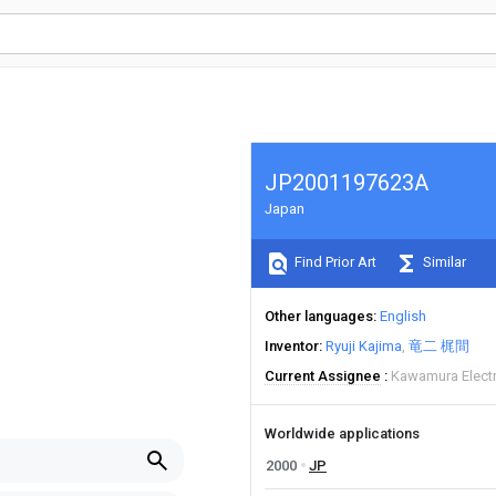
JP2001197623A
Japan
Find Prior Art
Similar
Other languages
English
Inventor
Ryuji Kajima
竜二 梶間
Current Assignee
Kawamura Electr
Worldwide applications
2000
JP