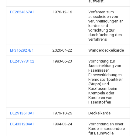
aufweist.
DE2624367A1
1976-12-16
Verfahren zum
ausscheiden von
verunreinigungen an
karden und
vorrichtung zur
durchfuehrung des
verfahrens
EP3162927B1
2020-04-22
Wanderdeckelkarde
DE2459781C2
1983-06-23
Vorrichtung zur
Ausscheidung von
Fasernissen,
Faserverklebungen,
Fremdstoffpartikeln
(Strips) und
Kurzfasern beim
Krempeln oder
Kardieren von
Faserstoffen
DE2913610A1
1979-10-25
Deckelkarde
DE4331284A1
1994-03-24
Vorrichtung an einer
Karde, insbesondere
für Baumwolle,