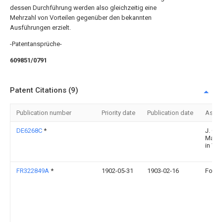
dessen Durchführung werden also gleichzeitig eine
Mehrzahl von Vorteilen gegenüber den bekannten
Ausführungen erzielt.
-Patentansprüche-
609851/0791
Patent Citations (9)
Publication number
Priority date
Publication date
Assi
DE6268C
*
J. C.
Masch
in We
FR322849A
*
1902-05-31
1903-02-16
Fouan