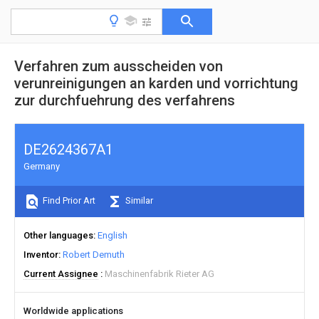
Verfahren zum ausscheiden von
verunreinigungen an karden und vorrichtung
zur durchfuehrung des verfahrens
DE2624367A1
Germany
Find Prior Art
Similar
Other languages
English
Inventor
Robert Demuth
Current Assignee
Maschinenfabrik Rieter AG
Worldwide applications