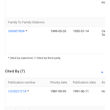
Ind R
Family To Family Citations
GB685785A
*
1949-05-26
1953-01-14
Cesk
Textil
* Cited by examiner, † Cited by third party
Cited By (7)
Publication number
Priority date
Publication date
Assi
US5022121A
*
1987-09-30
1991-06-11
Holli