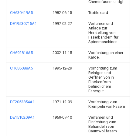
Chemiefasern u. dgl.
CH630419A5
1982-06-15
Textile card
DE19530715A1
1997-02-27
Verfahren und
Anlage zur
Herstellung von
Faserbändern für
Spinnmaschinen
CH692816A5
2002-11-15
Vorrichtung an einer
Karde.
CH686088A5
1995-12-29
Vorrichtung zum
Reinigen und
Oeffnen von in
Flockenform
befindlichem
Fasergut.
DE2053854A1
1971-12-09
Vorrichtung zum
Krempeln von Fasern
DE1510209A1
1969-07-10
Verfahren und
Einrichtung zum
Behandeln von
Baumwollfasern