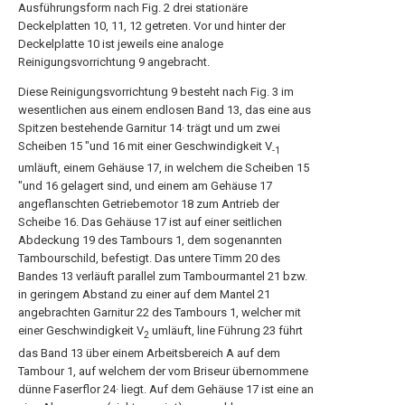
Ausführungsform nach Fig. 2 drei stationäre
Deckelplatten 10, 11, 12 getreten. Vor und hinter der
Deckelplatte 10 ist jeweils eine analoge
Reinigungsvorrichtung 9 angebracht.
Diese Reinigungsvorrichtung 9 besteht nach Fig. 3 im
wesentlichen aus einem endlosen Band 13, das eine aus
Spitzen bestehende Garnitur 14· trägt und um zwei
Scheiben 15 "und 16 mit einer Geschwindigkeit V
-1
umläuft, einem Gehäuse 17, in welchem die Scheiben 15
"und 16 gelagert sind, und einem am Gehäuse 17
angeflanschten Getriebemotor 18 zum Antrieb der
Scheibe 16. Das Gehäuse 17 ist auf einer seitlichen
Abdeckung 19 des Tambours 1, dem sogenannten
Tambourschild, befestigt. Das untere Timm 20 des
Bandes 13 verläuft parallel zum Tambourmantel 21 bzw.
in geringem Abstand zu einer auf dem Mantel 21
angebrachten Garnitur 22 des Tambours 1, welcher mit
einer Geschwindigkeit V
umläuft, line Führung 23 führt
2
das Band 13 über einem Arbeitsbereich A auf dem
Tambour 1, auf welchem der vom Briseur übernommene
dünne Faserflor 24· liegt. Auf dem Gehäuse 17 ist eine an