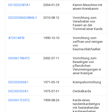
DE10232587A1
2004-01-29
Kämm-Maschine mit
einem Kreiskamm
DE202006020884U1
2010-08-12
Vorrichtung zum
Verarbeiten von
Fasern an der
Trommel einer Karde
AT391487B
1990-10-10
Vorrichtung zum
oeffnen und reinigen
von
baumwollabfaellen
DE69617864T2
2002-07-11
Vorrichtung zum
Beseitigen von
pflanzlichen
Verunreinigungen in
einer Krempel
DE2033036A1
1971-05-13
Krempelvorrichtung
DE2502532A1
1975-07-31
Deckelkarde
DE69417255T2
1999-08-26
Karde eines
tandemkardentyps
mit feststehenden
kardiereinheiten