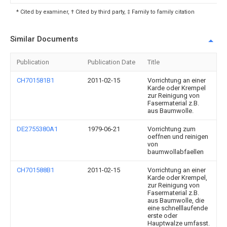
* Cited by examiner, † Cited by third party, ‡ Family to family citation
Similar Documents
Publication
Publication Date
Title
CH701581B1
2011-02-15
Vorrichtung an einer
Karde oder Krempel
zur Reinigung von
Fasermaterial z.B.
aus Baumwolle.
DE2755380A1
1979-06-21
Vorrichtung zum
oeffnen und reinigen
von
baumwollabfaellen
CH701588B1
2011-02-15
Vorrichtung an einer
Karde oder Krempel,
zur Reinigung von
Fasermaterial z.B.
aus Baumwolle, die
eine schnelllaufende
erste oder
Hauptwalze umfasst.