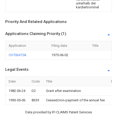
unterhalb der
kardiertrommel
Priority And Related Applications
Applications Claiming Priority (1)
Application
Filing date
Title
CH706475A
1975-06-02
Legal Events
Date
Code
Title
Des
1982-06-24
D2
Grant after examination
1993-05-06
8339
Ceased/non-payment of the annual fee
Data provided by IFI CLAIMS Patent Services