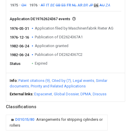
1975
CH
1976
AT
IT
BE
GB
ES
FR
NL
AR
BR
JP
DE
AU
ZA
Application DE19762624367 events
Application filed by Maschinenfabrik Rieter AG
1976-05-31
Publication of DE2624367A1
1976-12-16
Application granted
1982-06-24
Publication of DE2624367C2
1982-06-24
Expired
Status
Info
Patent citations (9)
Cited by (7)
Legal events
Similar
documents
Priority and Related Applications
External links
Espacenet
Global Dossier
DPMA
Discuss
Classifications
D01G15/80
Arrangements for stripping cylinders or
rollers