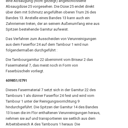
eine Absaugung (nicht gezeigt) angeschlossene
Absaugdüse 25 vorgesehen. Die Düse 25 endet direkt
über dem mit Schmutz angefüllten oberen Trum 26 des
Bandes 13. Anstelle eines Bandes 13 kann auch ein
Zahnriemen treten, der an seinem Außenumfang eine aus
Spitzen bestehende Garnitur aufweist.
Das Verfahren zum Ausscheiden von Verunreinigungen
aus dem Faserflor 24 auf dem Tambour 1 wird nun
folgendermaßen durchgeführt :
Die Tambourgarnitur 22 übernimmt vom Briseur 2 das
Fasermaterial 7, das meist noch in Form von
Faserbüscheln vorliegt.
609851/0791
Dieses Fasermaterial 7 setzt sich in der Garnitur 22 des
Tambours 1 als dünner Faserflor 24 fest und wird vom
Tambour 1 unter der Reinigungsvorrichtung 9
hindurchgeführt. Die Spitzen der Garnitur 14 des Bandes
13 losen die im Flor enthaltenen Verunreinigungen heraus,
nehmen sie auf und transportieren sie seitlich aus dem
Arbeitsbereich A des Tambours 1 heraus· Die