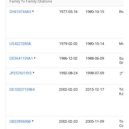
Family To Family Citations
CH619744A5
*
1977-05-16
1980-10-15
Riete
US4227285A
1979-02-02
1980-10-14
Marvi
DE3641159A1
*
1986-12-02
1988-06-09
Sucke
Gmb
JP2576315Y2
*
1992-08-24
1998-07-09
グン
DE10207159B4
2002-02-20
2015-12-17
Trütz
Komma
GB2385606B
*
2002-02-20
2005-11-09
Truet
Co K