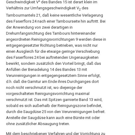
Geschwindigkeit V^ des Bandes 15 ist derart klein im
Verhältnis zur Umfangsgeschwindigkeit V
des
2
Tambourmantels 21, daß keine wesentliche Verlagerung
des Faserflors 24 nach einer Tambourseite hin auftritt. Bei
der Anwendung von zwei derartigen in
Drehumfangsrichtung des Tambours hintereinander
angeordneten Reinigungsvorrichtungen 9 werden diese in
entgegengesetzter Richtung betrieben, was nicht nur
einen Ausgleich für die etwaige geringe Verschiebung
des Faserflores 24 bei auftretenden Ungenauigkeiten
bewirkt, sondern zusätzlich den Vorteil bringt, daß das
Anfüllen der Benadelung 14 des Bandes 13 mit
Verunreinigungen in entgegengesetztem Sinne erfolgt,
d.h. daß die Garnitur am Ende ihres Durchganges dort
noch nicht verschmutzt ist, wo diejenige der
vorgeschalteten Reinigungsvorrichtung maximal
verschmutzt ist. Das mit Spitzen garnierte Band 13 wird,
sobald es sich außerhalb der Reinigungszone befindet,
durch die Saugdüse 25 von den Verunreinigungen befreit.
Anstelle der Saugdüse kann auch eine Bürste mit oder
ohne zusätzlicher Absaugung treten.
Mit dem beschriebenen Verfahren und der Vorrichtung zu