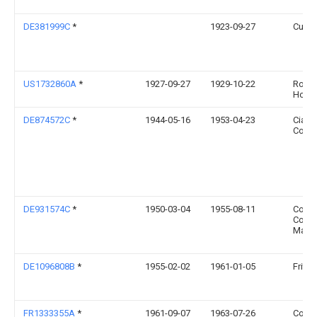
DE381999C
*
1923-09-27
Curt 
US1732860A
*
1927-09-27
1929-10-22
Roone
Holb
DE874572C
*
1944-05-16
1953-04-23
Cia 
Const
DE931574C
*
1950-03-04
1955-08-11
Cook
Comp
Manch
DE1096808B
*
1955-02-02
1961-01-05
Fritz 
FR1333355A
*
1961-09-07
1963-07-26
Comm