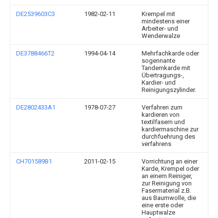
DE2539603C3
1982-02-11
Krempel mit
mindestens einer
Arbeiter- und
Wenderwalze
DE3788466T2
1994-04-14
Mehrfachkarde oder
sogennante
Tandemkarde mit
Übertragungs-,
Kardier- und
Reinigungszylinder.
DE2802433A1
1978-07-27
Verfahren zum
kardieren von
textilfasern und
kardiermaschine zur
durchfuehrung des
verfahrens
CH701589B1
2011-02-15
Vorrichtung an einer
Karde, Krempel oder
an einem Reiniger,
zur Reinigung von
Fasermaterial z.B.
aus Baumwolle, die
eine erste oder
Hauptwalze