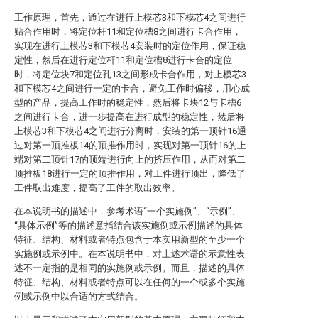
工作原理，首先，通过在进行上模芯3和下模芯4之间进行
贴合作用时，将定位杆11和定位槽8之间进行卡合作用，
实现在进行上模芯3和下模芯4安装时的定位作用，保证稳
定性，然后在进行定位杆11和定位槽8进行卡合的定位
时，将定位块7和定位孔13之间形成卡合作用，对上模芯3
和下模芯4之间进行一定的卡合，避免工作时偏移，用心成
型的产品，提高工作时的稳定性，然后将卡块12与卡槽6
之间进行卡合，进一步提高在进行成型的稳定性，然后将
上模芯3和下模芯4之间进行分离时，安装的第一顶针16通
过对第一顶推板14的顶推作用时，实现对第一顶针16的上
端对第二顶针17的顶端进行向上的挤压作用，从而对第二
顶推板18进行一定的顶推作用，对工件进行顶出，降低了
工件取出难度，提高了工件的取出效率。
在本说明书的描述中，参考术语“一个实施例”、“示例”、
“具体示例”等的描述意指结合该实施例或示例描述的具体
特征、结构、材料或者特点包含于本实用新型的至少一个
实施例或示例中。在本说明书中，对上述术语的示意性表
述不一定指的是相同的实施例或示例。而且，描述的具体
特征、结构、材料或者特点可以在任何的一个或多个实施
例或示例中以合适的方式结合。