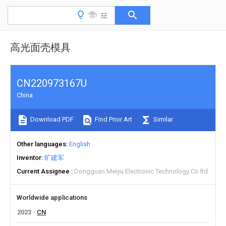
高光面壳模具
CN220973167U
China
Download PDF
Find Prior Art
Similar
Other languages
English
Inventor
旷建军
Current Assignee
Dongguan Meiyu Electronic Technology Co ltd
Worldwide applications
2023
CN