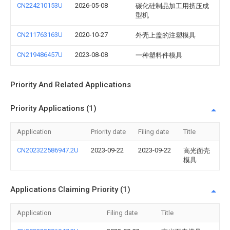
CN224210153U
2026-05-08
碳化硅制品加工用挤压成
型机
CN211763163U
2020-10-27
外壳上盖的注塑模具
CN219486457U
2023-08-08
一种塑料件模具
Priority And Related Applications
Priority Applications (1)
Application
Priority date
Filing date
Title
CN202322586947.2U
2023-09-22
2023-09-22
高光面壳
模具
Applications Claiming Priority (1)
Application
Filing date
Title