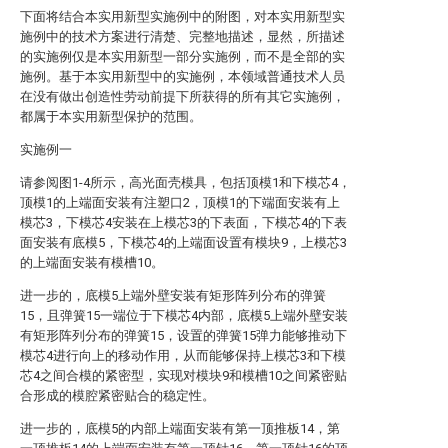
下面将结合本实用新型实施例中的附图，对本实用新型实
施例中的技术方案进行清楚、完整地描述，显然，所描述
的实施例仅是本实用新型一部分实施例，而不是全部的实
施例。基于本实用新型中的实施例，本领域普通技术人员
在没有做出创造性劳动前提下所获得的所有其它实施例，
都属于本实用新型保护的范围。
实施例一
请参阅图1-4所示，高光面壳模具，包括顶模1和下模芯4，
顶模1的上端面安装有注塑口2，顶模1的下端面安装有上
模芯3，下模芯4安装在上模芯3的下表面，下模芯4的下表
面安装有底模5，下模芯4的上端面设置有模块9，上模芯3
的上端面安装有模槽10。
进一步的，底模5上端外壁安装有矩形阵列分布的弹簧
15，且弹簧15一端位于下模芯4内部，底模5上端外壁安装
有矩形阵列分布的弹簧15，设置的弹簧15弹力能够推动下
模芯4进行向上的移动作用，从而能够保持上模芯3和下模
芯4之间合模的紧密型，实现对模块9和模槽10之间紧密贴
合形成的模腔紧密贴合的稳定性。
进一步的，底模5的内部上端面安装有第一顶推板14，第