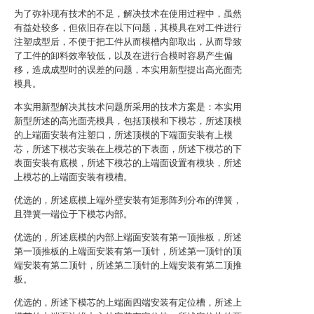
为了弥补现有技术的不足，解决技术在使用过程中，虽然
有益处较多，但依旧存在以下问题，其模具在对工件进行
注塑成型后，不便于把工件从而模槽内部取出，从而导致
了工件的卸料效率较低，以及在进行合模时容易产生偏
移，造成成型时的误差的问题，本实用新型提出高光面壳
模具。
本实用新型解决其技术问题所采用的技术方案是：本实用
新型所述的高光面壳模具，包括顶模和下模芯，所述顶模
的上端面安装有注塑口，所述顶模的下端面安装有上模
芯，所述下模芯安装在上模芯的下表面，所述下模芯的下
表面安装有底模，所述下模芯的上端面设置有模块，所述
上模芯的上端面安装有模槽。
优选的，所述底模上端外壁安装有矩形阵列分布的弹簧，
且弹簧一端位于下模芯内部。
优选的，所述底模的内部上端面安装有第一顶推板，所述
第一顶推板的上端面安装有第一顶针，所述第一顶针的顶
端安装有第二顶针，所述第二顶针的上端安装有第二顶推
板。
优选的，所述下模芯的上端面四端安装有定位槽，所述上