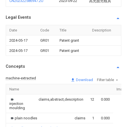
CN202322586947.2U
2023-09-22
高光面壳模具
Legal Events
Date
Code
Title
Description
2024-05-17
GR01
Patent grant
2024-05-17
GR01
Patent grant
Concepts
machine-extracted
Download
Filter table
Name
Image
claims,abstract,description
12
0.000
injection
moulding
plain noodles
claims
1
0.000