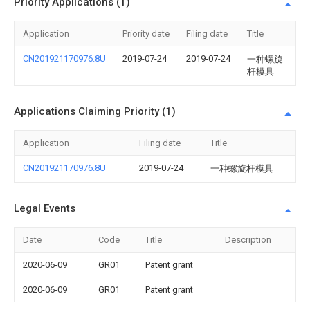
Priority Applications (1)
Application
Priority date
Filing date
Title
CN201921170976.8U
2019-07-24
2019-07-24
一种螺旋
杆模具
Applications Claiming Priority (1)
Application
Filing date
Title
CN201921170976.8U
2019-07-24
一种螺旋杆模具
Legal Events
Date
Code
Title
Description
2020-06-09
GR01
Patent grant
2020-06-09
GR01
Patent grant