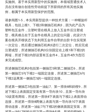
实施例。基于本实用新型中的实施例，本领域普通技术人
员在没有做出创造性劳动前提下所获得的所有其他实施
例，都属于本实用新型保护的范围。
请参阅图1-5，本实用新型提供一种技术方案：一种螺旋杆
模具，包括上模1、下模2和侧抽芯机构3，因为此产品为
塑料包五金件，注塑时需在模具上放入五金件后注塑成
型，模具难点在于五金件在模具上的定位问题，此设计方
案在模具开模状态下先利用五金件自带的台阶卡住实现第
一次定位，然后通过侧抽芯机构3进行二次定位，然后完成
注塑成型，所述侧抽芯机构3分别固定在上模1和下模2的
两端，所述下模2内部设置有五金件4，五金件4作为型芯
来完成成型。
所述侧抽芯机构3包括第一侧抽芯5和第二侧抽芯6，所述
第一侧抽芯5与下模2一端固定连接，所述第二侧抽芯6与
下模2远离第一侧抽芯5的一端固定连接。
所述第一侧抽芯5包括第一油缸7、第一滑块8和斜楔9，所
述下模2上表面固定安装有第一导向块10，且第一导向块
10设置有两组，所述第一滑块8下表面与下模2上表面滑动
连接，所述第一滑块8两侧上表面与第一导向块10下表面
滑动连接，所述第一油缸7与下模2的侧表面固定安装，所
述第一油缸7的输出端与第一滑块8卡接，所述斜楔9的上