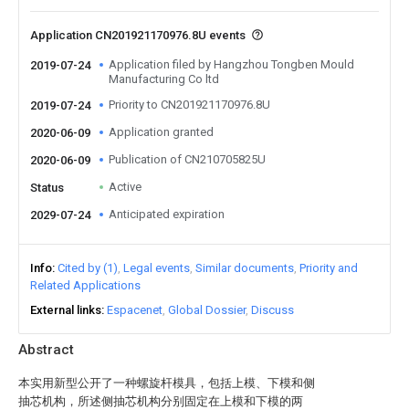
Application CN201921170976.8U events
Application filed by Hangzhou Tongben Mould
2019-07-24
Manufacturing Co ltd
Priority to CN201921170976.8U
2019-07-24
Application granted
2020-06-09
Publication of CN210705825U
2020-06-09
Active
Status
Anticipated expiration
2029-07-24
Info
Cited by (1)
Legal events
Similar documents
Priority and
Related Applications
External links
Espacenet
Global Dossier
Discuss
Abstract
本实用新型公开了一种螺旋杆模具，包括上模、下模和侧
抽芯机构，所述侧抽芯机构分别固定在上模和下模的两