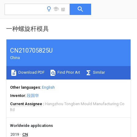
一种螺旋杆模具
CN210705825U
China
Download PDF
Find Prior Art
Similar
Other languages
English
Inventor
段国华
Current Assignee
Hangzhou Tongben Mould Manufacturing Co
ltd
Worldwide applications
2019
CN