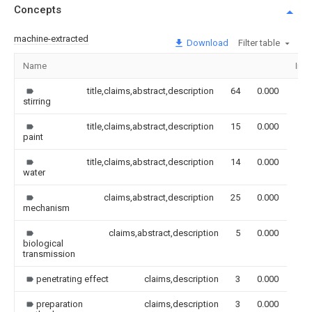
Concepts
machine-extracted
Download
Filter table
Name
Ima
title,claims,abstract,description
64
0.000
stirring
title,claims,abstract,description
15
0.000
paint
title,claims,abstract,description
14
0.000
water
claims,abstract,description
25
0.000
mechanism
claims,abstract,description
5
0.000
biological
transmission
penetrating effect
claims,description
3
0.000
preparation
claims,description
3
0.000