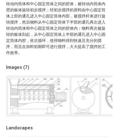
转动内筒体和中心固定筒体之间的腔体，被转动内筒体内
壁的板体旋转初步搅拌；经初步搅拌的原料由中心固定筒
体上部的通孔进入中心固定筒体内部，被搅拌杆体进行旋
转搅拌，然后物料从中心固定筒体下半部的通孔再次进入
转动内筒体和中心固定筒体之间的腔体内；物料再次被旋
转的板体刮起，从中心固定筒体上半部的通孔进入中心固
定筒体内腔，依次循环，使得物料得到快速且充分的搅
拌，而且在加料初期即可进行搅拌，大大提高了搅拌的工
作效率。
Images (
7
)
Landscapes