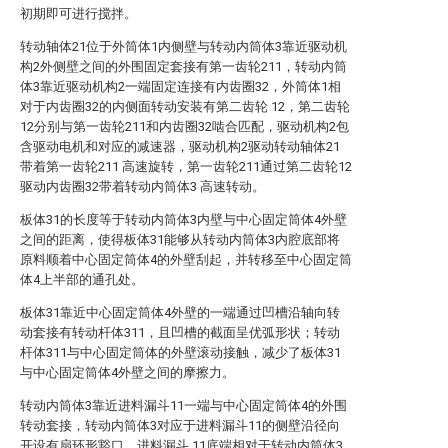
初期即可进行搅拌。
转动轴体21位于外筒体1内侧壁与转动内筒体3靠近驱动机
构2外侧壁之间的外围固定套接有第一齿轮211，转动内筒
体3靠近驱动机构2一端固定连接有内齿圈32，外筒体1相
对于内齿圈32的内侧面转动安装有第二齿轮 12，第二齿轮
12分别与第一齿轮211和内齿圈32啮合匹配，驱动机构2包
含驱动电机和对应的减速器，驱动机构2驱动转动轴体21
带着第一齿轮211 高速旋转，第一齿轮211通过第二齿轮12
驱动内齿圈32带着转动内筒体3 高速转动。
板体31的长度等于转动内筒体3内壁与中心固定筒体4外壁
之间的距离，使得板体31能够从转动内筒体3内腔底部将
原料顺着中心固定筒体4的外壁刮起，并转移至中心固定筒
体4上半部的通孔处。
板体31靠近中心固定筒体4外壁的一端通过凹槽沿轴向转
动套接有转动杆体311，且凹槽的截面呈优弧形状；转动
杆体311与中心固定筒体的外壁滚动接触，减少了板体31
与中心固定筒体4外壁之间的摩擦力。
转动内筒体3靠近进料漏斗11一端与中心固定筒体4的外围
转动套接，转动内筒体3对应于进料漏斗11的侧壁沿径向
开设有扇环形豁口，进料漏斗 11底端相对于转动内筒体3