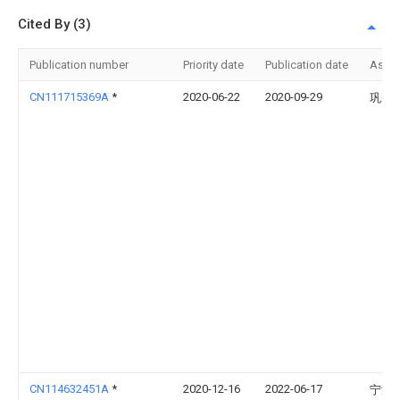
Cited By (3)
Publication number
Priority date
Publication date
Assi
CN111715369A
*
2020-06-22
2020-09-29
巩莉
CN114632451A
*
2020-12-16
2022-06-17
宁波