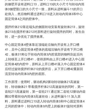
的侧壁开设有进料口13，进料口13的大小尺寸与转动内筒
体3侧壁豁口的大小尺寸一致，原料从进料漏斗11的开口
处倒入，然后物料通过进料口13进入转动内筒体3和中心
固定筒体4之间的腔体中。
搅拌杆体212靠近端头的侧面转动安装有旋转体213，旋转
体213在搅拌杆体212对原料进行旋转搅拌的同时，发生自
转，进一步优化了搅拌效果。
中心固定筒体4壁体靠近顶端处沿轴向开设有上开口槽
41，且中心固定筒体4壁体的底端沿轴向开设有下开口槽
42，板体31将位于转动内筒体3内腔底部的物料刮起后向
上转移至上开口槽41，使得原料由上开口槽41进入中心固
定筒体4的内腔中，原料从上开口槽41落入中心固定腔体4
后经过旋转搅拌杆体212的搅拌后，从下开口槽42重新回
流至转动内筒体3内腔的底部。
工作原理：使用时，驱动机构2驱动转动轴体21高速旋
转，转动轴体21 带着搅拌杆体212高速旋转的同时，第一
齿轮211高速旋转，第一齿轮211 通过第二齿轮12驱动内齿
圈32带着转动内筒体3高速转动；从进料漏斗11 加入原
料，原料通过进料口13进入转动内筒体3和中心固定筒体4
之间的腔体中；转动内筒体3内壁上的板体31旋转对原料