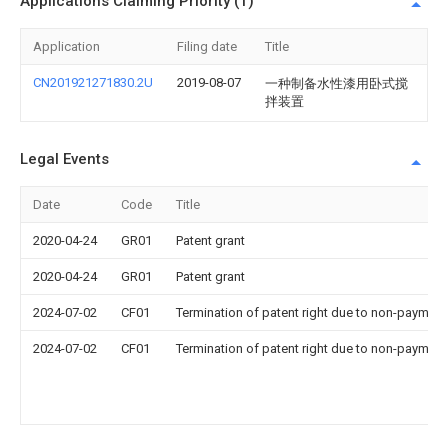
Applications Claiming Priority (1)
Application
Filing date
Title
CN201921271830.2U
2019-08-07
一种制备水性漆用卧式搅
拌装置
Legal Events
Date
Code
Title
2020-04-24
GR01
Patent grant
2020-04-24
GR01
Patent grant
2024-07-02
CF01
Termination of patent right due to non-payment
2024-07-02
CF01
Termination of patent right due to non-payment