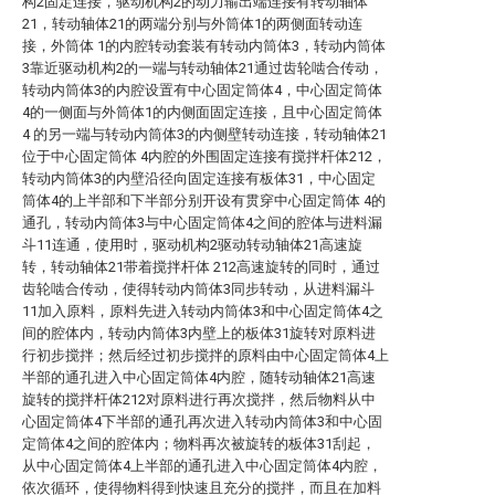
构2固定连接，驱动机构2的动力输出端连接有转动轴体
21，转动轴体21的两端分别与外筒体1的两侧面转动连
接，外筒体 1的内腔转动套装有转动内筒体3，转动内筒体
3靠近驱动机构2的一端与转动轴体21通过齿轮啮合传动，
转动内筒体3的内腔设置有中心固定筒体4，中心固定筒体
4的一侧面与外筒体1的内侧面固定连接，且中心固定筒体
4 的另一端与转动内筒体3的内侧壁转动连接，转动轴体21
位于中心固定筒体 4内腔的外围固定连接有搅拌杆体212，
转动内筒体3的内壁沿径向固定连接有板体31，中心固定
筒体4的上半部和下半部分别开设有贯穿中心固定筒体 4的
通孔，转动内筒体3与中心固定筒体4之间的腔体与进料漏
斗11连通，使用时，驱动机构2驱动转动轴体21高速旋
转，转动轴体21带着搅拌杆体 212高速旋转的同时，通过
齿轮啮合传动，使得转动内筒体3同步转动，从进料漏斗
11加入原料，原料先进入转动内筒体3和中心固定筒体4之
间的腔体内，转动内筒体3内壁上的板体31旋转对原料进
行初步搅拌；然后经过初步搅拌的原料由中心固定筒体4上
半部的通孔进入中心固定筒体4内腔，随转动轴体21高速
旋转的搅拌杆体212对原料进行再次搅拌，然后物料从中
心固定筒体4下半部的通孔再次进入转动内筒体3和中心固
定筒体4之间的腔体内；物料再次被旋转的板体31刮起，
从中心固定筒体4上半部的通孔进入中心固定筒体4内腔，
依次循环，使得物料得到快速且充分的搅拌，而且在加料