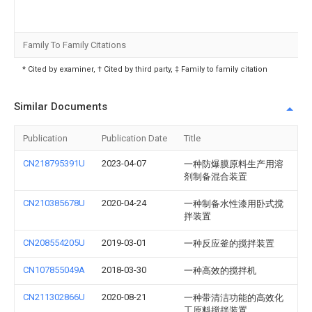
Family To Family Citations
* Cited by examiner, † Cited by third party, ‡ Family to family citation
Similar Documents
Publication
Publication Date
Title
CN218795391U
2023-04-07
一种防爆膜原料生产用溶
剂制备混合装置
CN210385678U
2020-04-24
一种制备水性漆用卧式搅
拌装置
CN208554205U
2019-03-01
一种反应釜的搅拌装置
CN107855049A
2018-03-30
一种高效的搅拌机
CN211302866U
2020-08-21
一种带清洁功能的高效化
工原料搅拌装置