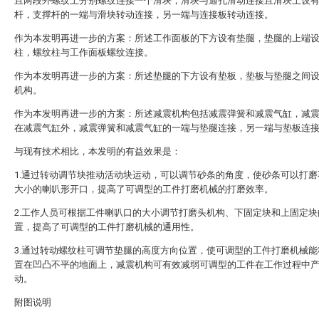
且两段外螺纹上分别螺纹连接一个滑块，滑块与通孔滑动连接且滑块上设
杆，支撑杆的一端与滑块转动连接，另一端与连接板转动连接。
作为本发明再进一步的方案：所述工作面板的下方设有垫腿，垫腿的上端
柱，螺纹柱与工作面板螺纹连接。
作为本发明再进一步的方案：所述垫腿的下方设有垫板，垫板与垫腿之间
机构。
作为本发明再进一步的方案：所述减震机构包括减震弹簧和减震气缸，减
在减震气缸外，减震弹簧和减震气缸的一端与垫腿连接，另一端与垫板连
与现有技术相比，本发明的有益效果是：
1.通过转动调节块推动活动块运动，可以调节砂条的角度，使砂条可以打磨
大小的喇叭形开口，提高了可调型的工件打磨机械的打磨效率。
2.工作人员可根据工件喇叭口的大小调节打磨头机构、下固定块和上固定块
置，提高了可调型的工件打磨机械的通用性。
3.通过转动螺纹柱可调节垫腿的高度方向位置，使可调型的工件打磨机械能
置在凹凸不平的地面上，减震机构可有效减弱可调型的工件在工作过程中
动。
附图说明