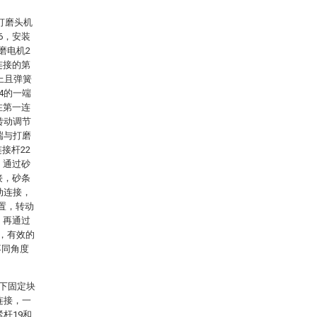
打磨头机
6，安装
磨电机2
连接的第
上且弹簧
4的一端
在第一连
转动调节
端与打磨
接杆22
，通过砂
接，砂条
动连接，
置，转动
，再通过
壁，有效的
不同角度
，下固定块
连接，一
杆19和