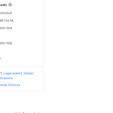
vents
ndividual
883154.5A
1993193A
1993193B
n
7)
Legal events
Similar
lications
ssier
Discuss