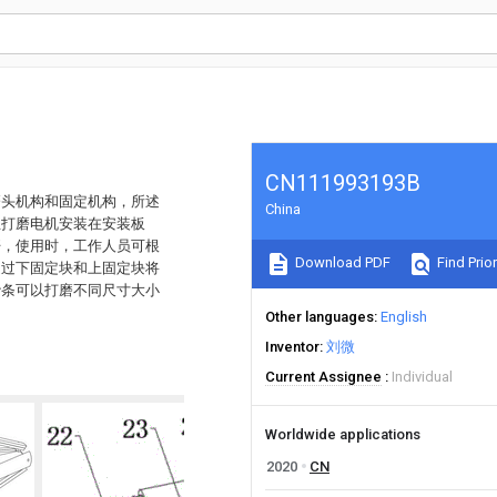
CN111993193B
磨头机构和固定机构，所述
China
且打磨电机安装在安装板
杆，使用时，工作人员可根
Download PDF
Find Prior
通过下固定块和上固定块将
砂条可以打磨不同尺寸大小
Other languages
English
Inventor
刘微
Current Assignee
Individual
Worldwide applications
2020
CN