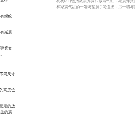
有支撑
机构(31)包括减震弹簧和减震气缸，减震弹
和减震气缸的一端与垫腿(10)连接，另一端与垫
设有螺纹
设有减震
震弹簧套
接。
不同尺寸
的高度位
稳定的放
产生的震