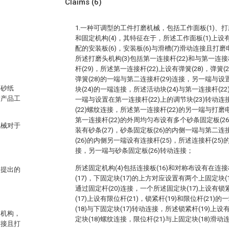
Claims
(6)
1.一种可调型的工件打磨机械，包括工作面板(1)、打磨
和固定机构(4)，其特征在于，所述工作面板(1)上设有
配的安装板(6)，安装板(6)与滑槽(7)滑动连接且打磨
所述打磨头机构(3)包括第一连接杆(22)和与第一连接
杆(29)，所述第一连接杆(22)上设有弹簧(28)，弹簧(
弹簧(28)的一端与第二连接杆(29)连接，另一端与设
的砂纸
块(24)的一端连接，所述活动块(24)与第一连接杆(22
除产品工
一端与设置在第一连接杆(22)上的调节块(23)转动连
(22)螺纹连接，所述第一连接杆(22)的另一端与打磨
第一连接杆(22)的外周均匀布设有多个砂条固定板(26
机械对于
装有砂条(27)，砂条固定板(26)的内侧一端与第二连
(26)的内侧另一端设有连接杆(25)，所述连接杆(25)
接，另一端与砂条固定板(26)转动连接；
所述固定机构(4)包括连接板(16)和对称布设有在连接
中提出的
(17)，下固定块(17)的上方对应设置有两个上固定块(1
通过固定杆(20)连接，一个所述固定块(17)上设有锁
(17)上设有限位杆(21)，锁紧杆(19)和限位杆(21
(18)与下固定块(17)转动连接，所述锁紧杆(19)上设
定机构，
定块(18)螺纹连接，限位杆(21)与上固定块(18)滑动
连接且打