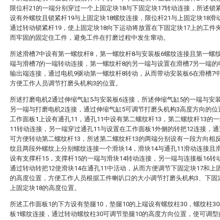
限位杆21的一端分别穿过一个上固定块18与下固定块17转动连接，所述锁紧
设有外螺纹且锁紧杆19与上固定块18螺纹连接，限位杆21与上固定块18滑
通过转动锁紧杆19，使上固定块18向下运动将放置在下固定块17上的工件
而牢固的固定住工件，避免工件在打磨过程中发生窜动。
所述滑槽7中设有第一螺纹杆8，第一螺纹杆8与安装板6螺纹连接且第一螺
端与滑槽7的一端转动连接，第一螺纹杆8的另一端与设置在滑槽7另一端的
输出端连接，通过电机9驱动第一螺纹杆8转动，从而带动安装板6在滑槽7
方便工作人员调节打磨头机构3的位置。
所述打磨电机2通过伸缩气缸5与安装板6连接，所述伸缩气缸5的一端与安
另一端与打磨电机2连接，通过伸缩气缸5可调节打磨头机构3高度方向的位
工作面板1上设有通孔11，通孔11中设有第二螺纹杆13，第二螺纹杆13的
11转动连接，另一端穿过通孔11与设置在工作面板1外侧的转把12连接，通
可方便转动第二螺纹杆13，所述第二螺纹杆13的两端分别设有一段方向相
纹且两段外螺纹上分别螺纹连接一个滑块14，滑块14与通孔11滑动连接且滑
设有支撑杆15，支撑杆15的一端与滑块14转动连接，另一端与连接板16转
通过转动转把12使滑块14在通孔11中活动，从而方便调节下固定块17和上固
的高度位置，方便工作人员根据工件喇叭口的大小调节打磨头机构3、下固定
上固定块18的高度位置。
所述工作面板1的下方设有垫腿10，垫腿10的上端设有螺纹柱30，螺纹柱3
板1螺纹连接，通过转动螺纹柱30可调节垫腿10的高度方向位置，使可调