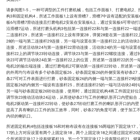
请参阅图1-5，一种可调型的工件打磨机械，包括工作面板1、打磨电机2、
构3和固定机构4，所述工作面板1上设有滑槽7，滑槽7中设有适配的安装板
板6与滑槽7滑动连接且打磨电机2安装在安装板6上，通过安装板6可带动打
沿滑槽7运动，所述打磨头机构3包括第一连接杆22和与第一连接杆22一端
二连接杆29，所述第一连接杆22上设有弹簧28，弹簧28套在第一连接杆22
28的一端与第二连接杆29连接，另一端与设置在第一连接杆22上的活动块2
连接，所述活动块24与第一连接杆22滑动连接，活动块24的另一端与设置
接杆22上的调节块23转动连接，调节块23与第一连接杆22螺纹连接，通过
块23可调节活动块24在第一连接杆22上的位置，所述第一连接杆22的另一
电机2的输出端连接，通过打磨电机2可驱动第一连接杆22转动，所述第一连
的外周均匀布设有多个砂条固定板26，砂条固定板26的外侧安装有砂条27
条27可对工件表面进行打磨，砂条固定板26的内侧一端与第二连接杆29铰
固定板26的内侧另一端设有连接杆25，所述连接杆25的一端与活动块24转
另一端与砂条固定板26转动连接，使用时，通过固定机构4将工件固定好位
调节块23推动活动块24运动，从而使砂条27与工件的喇叭形开口内壁贴合
电机2驱动第一连接杆22转动，使砂条27转动打磨工件的喇叭形开口的内
提高了具有喇叭口工件的加工效率，同时，砂条27的角度可调，便于加工
内径的喇叭口。
所述固定机构4包括连接板16和对称布设有在连接板16两端的下固定块17
17的上方对应设置有两个上固定块18，两个上固定块18之间通过固定杆20
个所述固定块17上设有锁紧杆19，另一个下固定块17上设有限位杆21，锁紧