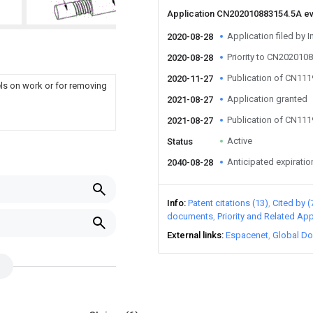
Application CN202010883154.5A e
Application filed by I
2020-08-28
Priority to CN202010
2020-08-28
Publication of CN11
2020-11-27
ls on work or for removing
Application granted
2021-08-27
Publication of CN11
2021-08-27
Active
Status
Anticipated expiratio
2040-08-28
Info
Patent citations (13)
Cited by (
documents
Priority and Related App
External links
Espacenet
Global Do