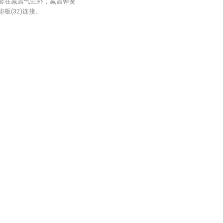
簧套在减震气缸外，减震弹簧
板(32)连接。