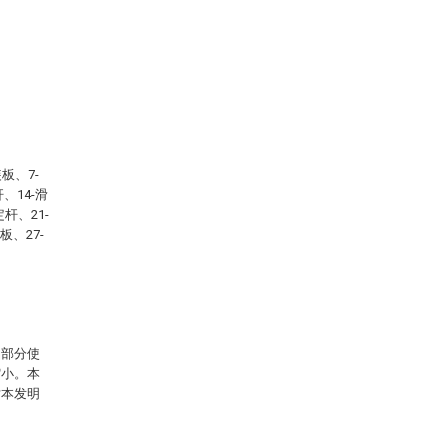
板、7-
、14-滑
杆、21-
板、27-
的部分使
缩小。本
对本发明