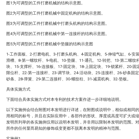
图1为可调型的工件打磨机械的结构示意图。
图2为可调型的工件打磨机械中固定机构的结构示意图。
图3为可调型的工件打磨机械中打磨头机构的结构示意图。
图4为可调型的工件打磨机械中第一连接杆的结构示意图。
图5为可调型的工件打磨机械中垫腿的结构示意图
1-工作面板、2-打磨电机、3-打磨头机构、4-固定机构、5-伸缩气缸、6-安装
滑槽、8-第一螺纹杆、9-电机、10-垫腿、11-通孔、12-转把、13-第二螺纹杆
块、15-支撑杆、16-连接板、17-固定块、18-上固定块、19-锁紧杆、20-固定
限位杆、22-第一连接杆、23-调节块、24-活动块、25-连接杆、26-砂条固定
砂条、28-弹簧、29-第二连接杆、30-螺纹柱、31-减震机构、32-垫板。
具体实施方式
下面结合具体实施方式对本专利的技术方案作进一步详细地说明。
以下实施例会结合附图对本发明进行详述，在附图或说明中，相似或相同
用相同的标号，并且在实际应用中，各部件的形状、厚度或高度可扩大或
发明所列举的各实施例仅用以说明本发明，并非用以限制本发明的范围。
所作的任何显而易知的修饰或变更都不脱离本发明的精神与范围。
实施例1