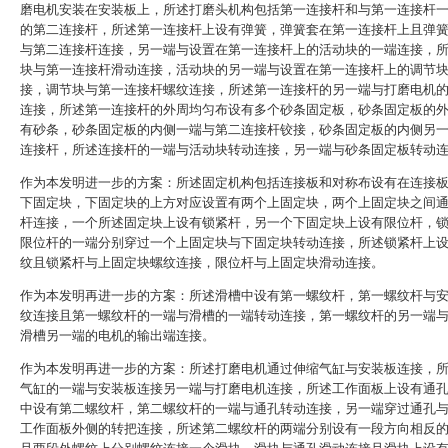
磨电机安装在安装板上，所述打磨头机构包括第一连接杆和与第一连接杆
的第二连接杆，所述第一连接杆上设有弹簧，弹簧套在第一连接杆上且弹
与第二连接杆连接，另一端与设置在第一连接杆上的活动块的一端连接，
块与第一连接杆滑动连接，活动块的另一端与设置在第一连接杆上的调节
接，调节块与第一连接杆螺纹连接，所述第一连接杆的另一端与打磨电机
连接，所述第一连接杆的外周均匀布设有多个砂条固定板，砂条固定板的
有砂条，砂条固定板的内侧一端与第二连接杆铰接，砂条固定板的内侧另
连接杆，所述连接杆的一端与活动块转动连接，另一端与砂条固定板转动
作为本发明进一步的方案：所述固定机构包括连接板和对称布设有在连接
下固定块，下固定块的上方对应设置有两个上固定块，两个上固定块之间
杆连接，一个所述固定块上设有锁紧杆，另一个下固定块上设有限位杆，
限位杆的一端分别穿过一个上固定块与下固定块转动连接，所述锁紧杆上
纹且锁紧杆与上固定块螺纹连接，限位杆与上固定块滑动连接。
作为本发明再进一步的方案：所述滑槽中设有第一螺纹杆，第一螺纹杆与
纹连接且第一螺纹杆的一端与滑槽的一端转动连接，第一螺纹杆的另一端
滑槽另一端的电机的输出端连接。
作为本发明再进一步的方案：所述打磨电机通过伸缩气缸与安装板连接，
气缸的一端与安装板连接另一端与打磨电机连接，所述工作面板上设有通
中设有第二螺纹杆，第二螺纹杆的一端与通孔转动连接，另一端穿过通孔
工作面板外侧的转把连接，所述第二螺纹杆的两端分别设有一段方向相反