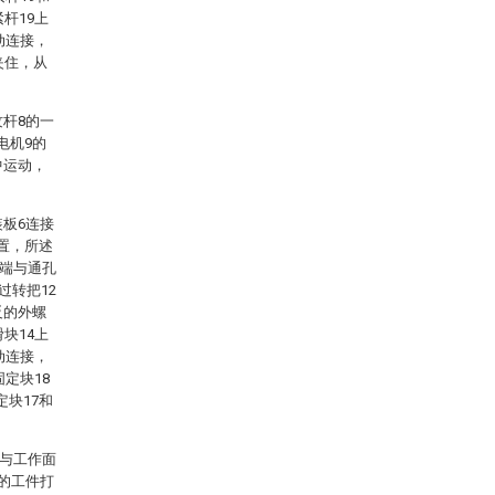
杆19上
动连接，
夹住，从
纹杆8的一
电机9的
中运动，
装板6连接
置，所述
一端与通孔
过转把12
反的外螺
块14上
动连接，
定块18
块17和
0与工作面
型的工件打