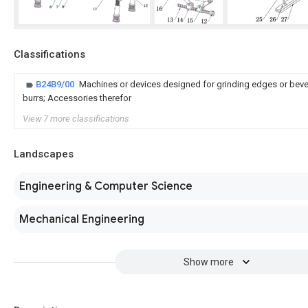
Classifications
B24B9/00
Machines or devices designed for grinding edges or beve
burrs; Accessories therefor
View 7 more classifications
Landscapes
Engineering & Computer Science
Mechanical Engineering
Show more