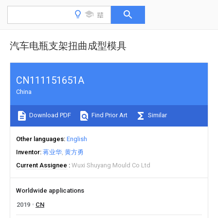
汽车电瓶支架扭曲成型模具
CN111151651A
China
Download PDF
Find Prior Art
Similar
Other languages
English
Inventor
蒋业华
黄方勇
Current Assignee
Wuxi Shuyang Mould Co Ltd
Worldwide applications
2019
CN