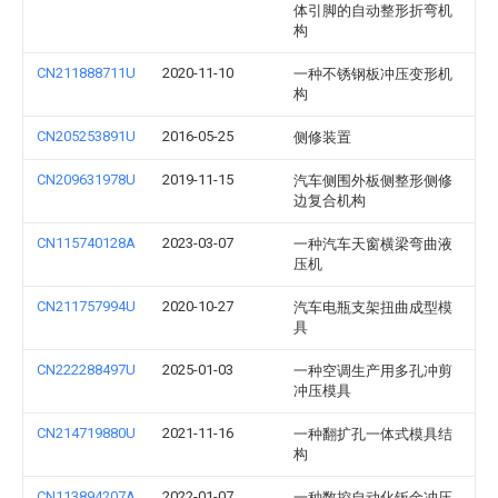
体引脚的自动整形折弯机
构
CN211888711U
2020-11-10
一种不锈钢板冲压变形机
构
CN205253891U
2016-05-25
侧修装置
CN209631978U
2019-11-15
汽车侧围外板侧整形侧修
边复合机构
CN115740128A
2023-03-07
一种汽车天窗横梁弯曲液
压机
CN211757994U
2020-10-27
汽车电瓶支架扭曲成型模
具
CN222288497U
2025-01-03
一种空调生产用多孔冲剪
冲压模具
CN214719880U
2021-11-16
一种翻扩孔一体式模具结
构
CN113894207A
2022-01-07
一种数控自动化钣金冲压