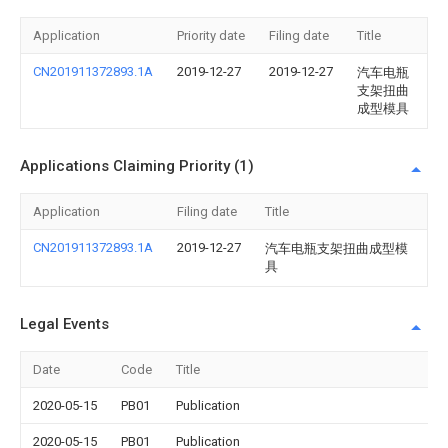
Application
Priority date
Filing date
Title
CN201911372893.1A
2019-12-27
2019-12-27
汽车电瓶
支架扭曲
成型模具
Applications Claiming Priority (1)
Application
Filing date
Title
CN201911372893.1A
2019-12-27
汽车电瓶支架扭曲成型模
具
Legal Events
Date
Code
Title
2020-05-15
PB01
Publication
2020-05-15
PB01
Publication