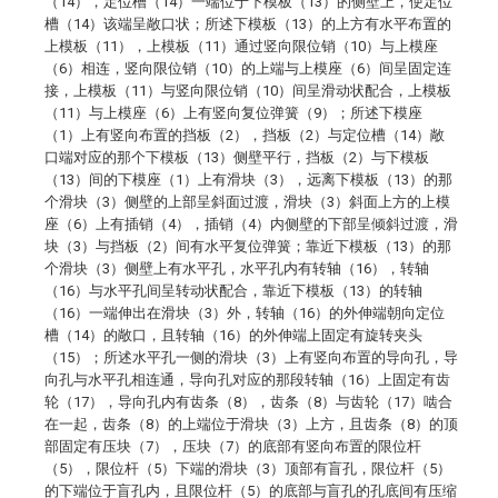
（14），定位槽（14）一端位于下模板（13）的侧壁上，使定位
槽（14）该端呈敞口状；所述下模板（13）的上方有水平布置的
上模板（11），上模板（11）通过竖向限位销（10）与上模座
（6）相连，竖向限位销（10）的上端与上模座（6）间呈固定连
接，上模板（11）与竖向限位销（10）间呈滑动状配合，上模板
（11）与上模座（6）上有竖向复位弹簧（9）；所述下模座
（1）上有竖向布置的挡板（2），挡板（2）与定位槽（14）敞
口端对应的那个下模板（13）侧壁平行，挡板（2）与下模板
（13）间的下模座（1）上有滑块（3），远离下模板（13）的那
个滑块（3）侧壁的上部呈斜面过渡，滑块（3）斜面上方的上模
座（6）上有插销（4），插销（4）内侧壁的下部呈倾斜过渡，滑
块（3）与挡板（2）间有水平复位弹簧；靠近下模板（13）的那
个滑块（3）侧壁上有水平孔，水平孔内有转轴（16），转轴
（16）与水平孔间呈转动状配合，靠近下模板（13）的转轴
（16）一端伸出在滑块（3）外，转轴（16）的外伸端朝向定位
槽（14）的敞口，且转轴（16）的外伸端上固定有旋转夹头
（15）；所述水平孔一侧的滑块（3）上有竖向布置的导向孔，导
向孔与水平孔相连通，导向孔对应的那段转轴（16）上固定有齿
轮（17），导向孔内有齿条（8），齿条（8）与齿轮（17）啮合
在一起，齿条（8）的上端位于滑块（3）上方，且齿条（8）的顶
部固定有压块（7），压块（7）的底部有竖向布置的限位杆
（5），限位杆（5）下端的滑块（3）顶部有盲孔，限位杆（5）
的下端位于盲孔内，且限位杆（5）的底部与盲孔的孔底间有压缩