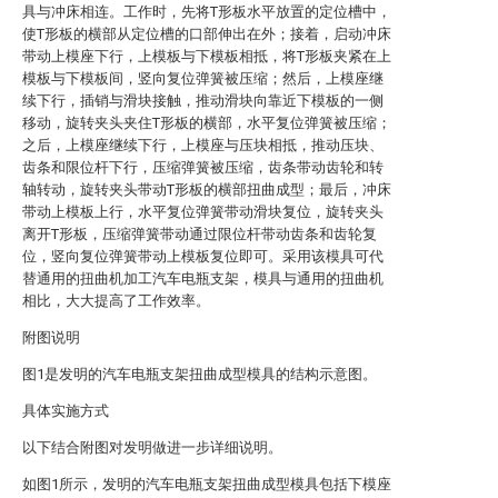
具与冲床相连。工作时，先将T形板水平放置的定位槽中，
使T形板的横部从定位槽的口部伸出在外；接着，启动冲床
带动上模座下行，上模板与下模板相抵，将T形板夹紧在上
模板与下模板间，竖向复位弹簧被压缩；然后，上模座继
续下行，插销与滑块接触，推动滑块向靠近下模板的一侧
移动，旋转夹头夹住T形板的横部，水平复位弹簧被压缩；
之后，上模座继续下行，上模座与压块相抵，推动压块、
齿条和限位杆下行，压缩弹簧被压缩，齿条带动齿轮和转
轴转动，旋转夹头带动T形板的横部扭曲成型；最后，冲床
带动上模板上行，水平复位弹簧带动滑块复位，旋转夹头
离开T形板，压缩弹簧带动通过限位杆带动齿条和齿轮复
位，竖向复位弹簧带动上模板复位即可。采用该模具可代
替通用的扭曲机加工汽车电瓶支架，模具与通用的扭曲机
相比，大大提高了工作效率。
附图说明
图1是发明的汽车电瓶支架扭曲成型模具的结构示意图。
具体实施方式
以下结合附图对发明做进一步详细说明。
如图1所示，发明的汽车电瓶支架扭曲成型模具包括下模座