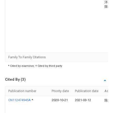
洋模
限公
Family To Family Citations
* Cited by examiner, † Cited by third party
Cited By (3)
Publication number
Priority date
Publication date
Assi
CN112474945A
*
2020-10-21
2021-03-12
陈校