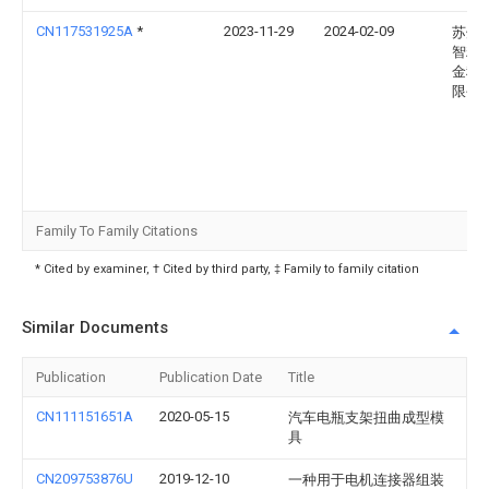
CN117531925A
*
2023-11-29
2024-02-09
苏州
智精
金科
限公
Family To Family Citations
* Cited by examiner, † Cited by third party, ‡ Family to family citation
Similar Documents
Publication
Publication Date
Title
CN111151651A
2020-05-15
汽车电瓶支架扭曲成型模
具
CN209753876U
2019-12-10
一种用于电机连接器组装