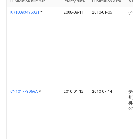
Publication number
Priority date
Publication date
Assi
KR100934950B1
*
2008-08-11
2010-01-06
(주)
CN101773966A
*
2010-01-12
2010-07-14
安特(
州)精
机械
公司