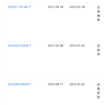
CN202114144U
*
2011-05-18
2012-01-18
合肥
康五
械制
限公
CN102327939A
*
2011-07-08
2012-01-25
昆山
精密
有限
CN102847806A
*
2012-09-17
2013-01-02
张家
隆旌
零部
限公