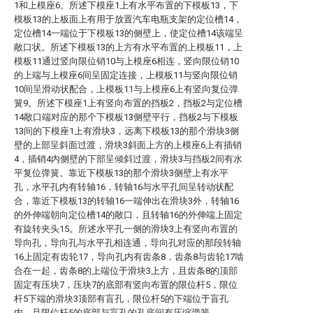
1和上模座6。所述下模座1上有水平布置的下模板13，下
模板13的上板面上有用于放置汽车电瓶支架的定位槽14，
定位槽14一端位于下模板13的侧壁上，使定位槽14该端呈
敞口状。所述下模板13的上方有水平布置的上模板11，上
模板11通过竖向限位销10与上模座6相连，竖向限位销10
的上端与上模座6间呈固定连接，上模板11与竖向限位销
10间呈滑动状配合，上模板11与上模座6上有竖向复位弹
簧9。所述下模座1上有竖向布置的挡板2，挡板2与定位槽
14敞口端对应的那个下模板13侧壁平行，挡板2与下模板
13间的下模座1上有滑块3，远离下模板13的那个滑块3侧
壁的上部呈斜面过渡，滑块3斜面上方的上模座6上有插销
4，插销4内侧壁的下部呈倾斜过渡，滑块3与挡板2间有水
平复位弹簧。靠近下模板13的那个滑块3侧壁上有水平
孔，水平孔内有转轴16，转轴16与水平孔间呈转动状配
合，靠近下模板13的转轴16一端伸出在滑块3外，转轴16
的外伸端朝向定位槽14的敞口，且转轴16的外伸端上固定
有旋转夹头15。所述水平孔一侧的滑块3上有竖向布置的
导向孔，导向孔与水平孔相连通，导向孔对应的那段转轴
16上固定有齿轮17，导向孔内有齿条8，齿条8与齿轮17啮
合在一起，齿条8的上端位于滑块3上方，且齿条8的顶部
固定有压块7，压块7的底部有竖向布置的限位杆5，限位
杆5下端的滑块3顶部有盲孔，限位杆5的下端位于盲孔
内，且限位杆5的底部与盲孔的孔底间有压缩弹簧。