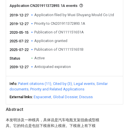
Application CN201911372893.1A events
Application filed by Wuxi Shuyang Mould Co Ltd
2019-12-27
Priority to CN201911372893.1A
2019-12-27
Publication of CN111151651A
2020-05-15
Application granted
2025-07-22
Publication of CN111151651B
2025-07-22
Active
Status
Anticipated expiration
2039-12-27
Info
Patent citations (11)
Cited by (3)
Legal events
Similar
documents
Priority and Related Applications
External links
Espacenet
Global Dossier
Discuss
Abstract
本发明涉及一种模具，具体说是汽车电瓶支架扭曲成型模
具。它的特点是包括下模座和上模座。下模座上有下模