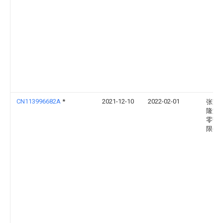
CN113996682A
*
2021-12-10
2022-02-01
张家
隆旌
零部
限公