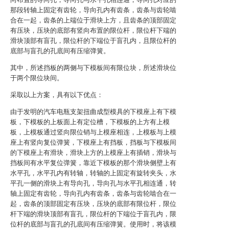
那段转轴上固定有齿轮，导向孔内有齿条，齿条与齿轮啮
合在一起，齿条的上端位于滑块上方，且齿条的顶部固定
有压块，压块的底部有竖向布置的限位杆，限位杆下端的
滑块顶部有盲孔，限位杆的下端位于盲孔内，且限位杆的
底部与盲孔的孔底间有压缩弹簧。
其中，所述挡板的两侧与下模板间有限位块，所述滑块位
于两个限位块间。
采取以上方案，具有以下优点：
由于发明的汽车电瓶支架扭曲成型模具的下模座上有下模
板，下模板的上板面上有定位槽，下模板的上方有上模
板，上模板通过竖向限位销与上模座相连，上模板与上模
座上有竖向复位弹簧，下模座上有挡板，挡板与下模板间
的下模座上有滑块，滑块上方的上模座上有插销，滑块与
挡板间有水平复位弹簧，靠近下模板的那个滑块侧壁上有
水平孔，水平孔内有转轴，转轴的上固定有旋转夹头，水
平孔一侧的滑块上有导向孔，导向孔与水平孔相连通，转
轴上固定有齿轮，导向孔内有齿条，齿条与齿轮啮合在一
起，齿条的顶部固定有压块，压块的底部有限位杆，限位
杆下端的滑块顶部有盲孔，限位杆的下端位于盲孔内，限
位杆的底部与盲孔的孔底间有压缩弹簧。使用时，将该模