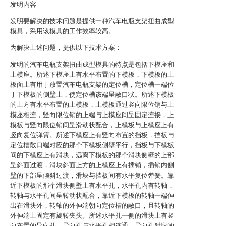
发明内容
发明要解决的技术问题是提供一种汽车电瓶支架扭曲成型
模具，采用该模具的工作效率较高。
为解决上述问题，提供以下技术方案：
发明的汽车电瓶支架扭曲成型模具的特点是包括下模座和
上模座。所述下模座上有水平布置的下模板，下模板的上
板面上有用于放置汽车电瓶支架的定位槽，定位槽一端位
于下模板的侧壁上，使定位槽该端呈敞口状。所述下模板
的上方有水平布置的上模板，上模板通过竖向限位销与上
模座相连，竖向限位销的上端与上模座间呈固定连接，上
模板与竖向限位销间呈滑动状配合，上模板与上模座上有
竖向复位弹簧。所述下模座上有竖向布置的挡板，挡板与
定位槽敞口端对应的那个下模板侧壁平行，挡板与下模板
间的下模座上有滑块，远离下模板的那个滑块侧壁的上部
呈斜面过渡，滑块斜面上方的上模座上有插销，插销内侧
壁的下部呈倾斜过渡，滑块与挡板间有水平复位弹簧。靠
近下模板的那个滑块侧壁上有水平孔，水平孔内有转轴，
转轴与水平孔间呈转动状配合，靠近下模板的转轴一端伸
出在滑块外，转轴的外伸端朝向定位槽的敞口，且转轴的
外伸端上固定有旋转夹头。所述水平孔一侧的滑块上有竖
向布置的导向孔，导向孔与水平孔相连通，导向孔对应的