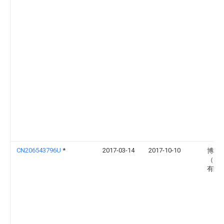
CN206543796U
*
2017-03-14
2017-10-10
博程
（昆
有限