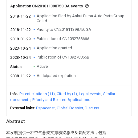
Application CN201811398750.3A events
Application filed by Anhui Fuma Auto Parts Group
2018-11-22
Co ltd
Priority to CN201811398750.3A
2018-11-22
Publication of CN109278866A
2019-01-29
Application granted
2023-10-24
Publication of CN109278866B
2023-10-24
Active
Status
Anticipated expiration
2038-11-22
Info
Patent citations (11)
Cited by (1)
Legal events
Similar
documents
Priority and Related Applications
External links
Espacenet
Global Dossier
Discuss
Abstract
本发明提供一种空气悬架支撑横梁总成及装配方法，包括