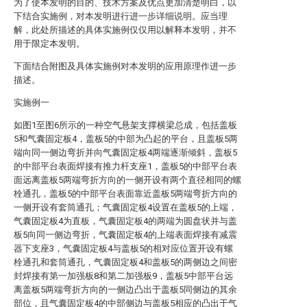
为了使本发明的目的、技术方案及优点更加清楚明白，以
下结合实施例，对本发明进行进一步详细说明。应当理
解，此处所描述的具体实施例仅仅用以解释本发明，并不
用于限定本发明。
下面结合附图及具体实施例对本发明的应用原理作进一步
描述。
实施例一
如图1至图6所示的一种空气悬架支撑横梁总成，包括盖板
5和气囊固定板4，盖板5的中部为凸起的平台，且盖板5两
端向同一侧边弯折并向气囊固定板4两端逐渐倾斜，盖板5
的中部平台表面焊接有推力杆支座1，盖板5的中部平台表
面远离盖板5两端弯折方向的一侧开设有两个直径相同的螺
栓通孔，盖板5的中部平台表面靠近盖板5两端弯折方向的
一侧开设有套筒通孔；气囊固定板4设置在盖板5的上端，
气囊固定板4为直板，气囊固定板4的两端为圆盘状并与盖
板5向同一侧边弯折，气囊固定板4的上端表面焊接有减震
器下支座3，气囊固定板4与盖板5的相对应位置开设有螺
栓通孔和套筒通孔，气囊固定板4和盖板5的两侧边之间密
封焊接有第一加强板8和第二加强板9，盖板5中部平台远
离盖板5两端弯折方向的一侧边凸出于盖板5同侧边的其余
部位，且气囊固定板4的中部侧边与盖板5相应的凸出于气