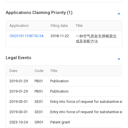
Applications Claiming Priority (1)
Application
Filing date
Title
CN201811398750.3A
2018-11-22
一种空气悬架支撑横梁总
成及装配方法
Legal Events
Date
Code
Title
2019-01-29
PB01
Publication
2019-01-29
PB01
Publication
2019-03-01
SE01
Entry into force of request for substantive exa
2019-03-01
SE01
Entry into force of request for substantive exa
2023-10-24
GR01
Patent grant