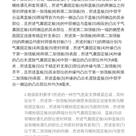
螺栓通孔和套筒通孔，所述气囊固定板(4)和盖板(5)的两侧边之间
密封焊接有第一加强板(8)和第二加强板(9)，所述盖板(5)中部平
台远离盖板(5)两端弯折方向的一侧边凸出于盖板(5)同侧边的其余
部位，且所述气囊固定板(4)的中部侧边与盖板(5)相应的凸出于气
囊固定板(4)同侧边的其余部位，所述第二加强板(9)一端的侧壁表
面固定连接有稳定杆支座(2)，所述第一加强板(8)和第二加强板
(9)的两侧边均密封焊接有封板(11)，所述封板(11)的两端分别与
气囊固定板(4)和盖板(5)密封焊接，所述气囊固定板(4)外缘凸出
于第一加强板(8)和第二加强板(9)表面，所述气囊固定板(4)外缘
的凸出长度除气囊固定板(4)中部一侧边的凸出部位外均为8毫
米，所述盖板(5)位于稳定杆支座(2)部位的外缘与第二加强板(9)
齐平，且所述盖板(5)其余部位的外缘均凸出于第一加强板(8)和第
二加强板(9)表面，所述盖板(5)外缘的凸出长度除盖板(5)中部平
台一侧边的凸出部位外均为8毫米。
2.根据权利要求1所述的一种空气悬架支撑横梁总成，其特
征在于，所述第一加强板(8)的侧壁表面固定连接有骑马螺
栓固定板(6)，所述骑马螺栓固定板(6)为圆筒结构，所述骑
马螺栓固定板(6)的两端分别与气囊固定板(4)、盖板(5)设
有螺栓通孔的部位密封焊接，所述气囊固定板(4)和盖板(5)
设有螺栓通孔的部位之间密封焊接有套筒(7)，所述套筒(7)
位于第二加强板(9)的内侧，所述骑马螺栓固定板(6)与套筒