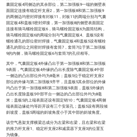
囊固定板4同侧边的其余部位，第二加强板9一端的侧壁表
面固定连接有稳定杆支座2，第一加强板8和第二加强板9
的两侧边均密封焊接有封板11，封板11的两端分别与气囊
固定板4和盖板5密封焊接，第一加强板8的侧壁表面固定
连接有骑马螺栓固定板6，骑马螺栓固定板6为圆筒结构，
骑马螺栓固定板6的两端分别与气囊固定板4、盖板5设有
螺栓通孔的部位密封焊接，气囊固定板4和盖板5设有螺栓
通孔的部位之间密封焊接有套筒7，套筒7位于第二加强板
9的内侧，骑马螺栓固定板6与套筒7的孔径相等。
其中，气囊固定板4外缘凸出于第一加强板8和第二加强板
9表面，气囊固定板4外缘的凸出长度除气囊固定板4中部
一侧边的凸出部位外均为8毫米；盖板5位于稳定杆支座2
部位的外缘与第二加强板9齐平，且盖板5其余部位的外缘
均凸出于第一加强板8和第二加强板9表面，盖板5外缘的
凸出长度除盖板5中部平台一侧边的凸出部位外均为8毫
米；盖板5的上端表面还设有固定销10；气囊固定板4两侧
端表面边缘处均等距开设有三个安装孔；盖板5设有两段倾
斜坡度，盖板5两端的斜坡角度小于其中部的斜坡角度。
该空气悬架支撑横梁总成分为左梁和右梁，且右梁和右梁
的推力杆支座1、稳定杆支座2和减震器下支座3的位置互
为镜像。