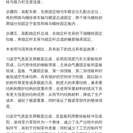
栓与推力杆支座连接；
步骤四，装配车桥，先将固定销与车桥定位孔配合定位，
再利用骑马螺栓将车轴与横梁总成固定，两个骑马螺栓的
两端分别固定于套筒和骑马螺栓固定板内；
步骤五，装配稳定杆总成，在稳定杆支座的下端螺栓固定
扣板，将稳定杆支座与稳定杆总成的橡胶轴承固定。
本发明与现有技术相比，具有如下的优点和有益效果：
1)该空气悬架支撑横梁总成，采用高强度汽车大梁板组焊
而成，以代替传统的钢板弹簧，主体由气囊固定板和盖板
组成，盖板、气囊固定板、第一加强板、第二加强板和封
板组成空壳体结构，具有很好的空间传力性能，能以较小
的构件厚度形成承载能力高、刚度大的承重结构，兼承重
结构和围护结构的双重作用，在使用等量材料的情况下具
有更大强度的结构优势，从而节约结构材料，降低了生产
成本、减轻了横梁重量，同时保证了横梁零部件的整体强
度。
2)该空气悬架支撑横梁总成，其盖板利用整块板材冲压成
型，使得受力零部件为一个整体，减少了生产过程中的控
制环节，有利于控制零件质量；同时减少了工艺控制环节