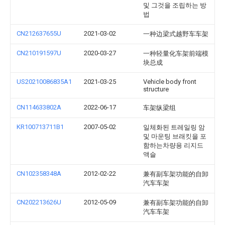
및 그것을 조립하는 방
법
CN212637655U
2021-03-02
一种边梁式越野车车架
CN210191597U
2020-03-27
一种轻量化车架前端模
块总成
US20210086835A1
2021-03-25
Vehicle body front
structure
CN114633802A
2022-06-17
车架纵梁组
KR100713711B1
2007-05-02
일체화된 트레일링 암
및 마운팅 브래킷을 포
함하는차량용 리지드
액슬
CN102358348A
2012-02-22
兼有副车架功能的自卸
汽车车架
CN202213626U
2012-05-09
兼有副车架功能的自卸
汽车车架