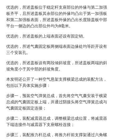
优选的，所述盖板位于稳定杆支座部位的外缘与第二加强
板齐平，且所述盖板其余部位的外缘均凸出于第一加强板
和第二加强板表面，所述盖板外缘的凸出长度除盖板中部
平台一侧边的凸出部位外均为8毫米。
优选的，所述盖板的上端表面还设有固定销。
优选的，所述气囊固定板两侧端表面边缘处均等距开设有
三个安装孔。
优选的，所述盖板设有两段倾斜坡度，所述盖板两端的斜
坡角度小于其中部的斜坡角度。
本发明还公开了一种空气悬架支撑横梁总成的装配方法，
包括以下具体实施步骤：
步骤一，预装空气弹簧总成，首先将空气气囊安装于横梁
总成的气囊固定板上端，并通过阴接头将空气弹簧总成与
气囊固定板固定连接；
步骤二，装配减震器总成，调整横梁总成位置，将减震器
下端连接件与减震器下支座螺栓连接；
步骤三，装配推力杆总成，将推力杆前支撑架通过六角螺