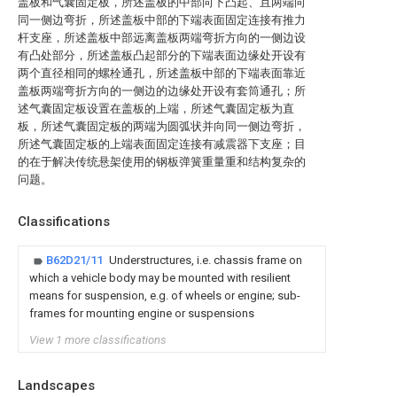
盖板和气囊固定板，所述盖板的中部向下凸起、且两端向
同一侧边弯折，所述盖板中部的下端表面固定连接有推力
杆支座，所述盖板中部远离盖板两端弯折方向的一侧边设
有凸处部分，所述盖板凸起部分的下端表面边缘处开设有
两个直径相同的螺栓通孔，所述盖板中部的下端表面靠近
盖板两端弯折方向的一侧边的边缘处开设有套筒通孔；所
述气囊固定板设置在盖板的上端，所述气囊固定板为直
板，所述气囊固定板的两端为圆弧状并向同一侧边弯折，
所述气囊固定板的上端表面固定连接有减震器下支座；目
的在于解决传统悬架使用的钢板弹簧重量重和结构复杂的
问题。
Classifications
B62D21/11
Understructures, i.e. chassis frame on
which a vehicle body may be mounted with resilient
means for suspension, e.g. of wheels or engine; sub-
frames for mounting engine or suspensions
View 1 more classifications
Landscapes