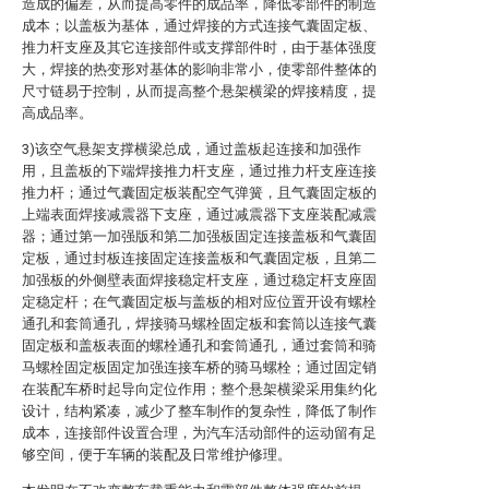
造成的偏差，从而提高零件的成品率，降低零部件的制造
成本；以盖板为基体，通过焊接的方式连接气囊固定板、
推力杆支座及其它连接部件或支撑部件时，由于基体强度
大，焊接的热变形对基体的影响非常小，使零部件整体的
尺寸链易于控制，从而提高整个悬架横梁的焊接精度，提
高成品率。
3)该空气悬架支撑横梁总成，通过盖板起连接和加强作
用，且盖板的下端焊接推力杆支座，通过推力杆支座连接
推力杆；通过气囊固定板装配空气弹簧，且气囊固定板的
上端表面焊接减震器下支座，通过减震器下支座装配减震
器；通过第一加强版和第二加强板固定连接盖板和气囊固
定板，通过封板连接固定连接盖板和气囊固定板，且第二
加强板的外侧壁表面焊接稳定杆支座，通过稳定杆支座固
定稳定杆；在气囊固定板与盖板的相对应位置开设有螺栓
通孔和套筒通孔，焊接骑马螺栓固定板和套筒以连接气囊
固定板和盖板表面的螺栓通孔和套筒通孔，通过套筒和骑
马螺栓固定板固定加强连接车桥的骑马螺栓；通过固定销
在装配车桥时起导向定位作用；整个悬架横梁采用集约化
设计，结构紧凑，减少了整车制作的复杂性，降低了制作
成本，连接部件设置合理，为汽车活动部件的运动留有足
够空间，便于车辆的装配及日常维护修理。