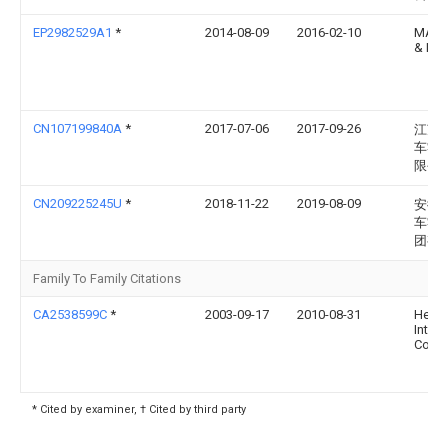
EP2982529A1
*
2014-08-09
2016-02-10
MAN 
& Bu
CN107199840A
*
2017-07-06
2017-09-26
江苏
车零
限公
CN209225245U
*
2018-11-22
2019-08-09
安徽
车零
团有
Family To Family Citations
CA2538599C
*
2003-09-17
2010-08-31
Hendr
Intern
Corpo
* Cited by examiner, † Cited by third party