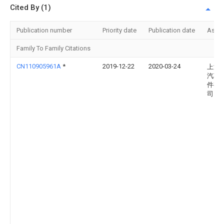
Cited By (1)
Publication number
Priority date
Publication date
Assi
Family To Family Citations
CN110905961A
*
2019-12-22
2020-03-24
上海
汽车
件有
司