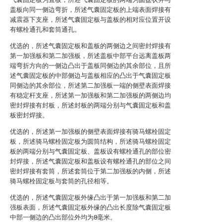
盖板向同一侧边弯折，所述气囊固定板的上端表面焊接有
减震器下支座，所述气囊固定板与盖板的相对应位置开设
有螺栓通孔和套筒通孔。
优选的，所述气囊固定板和盖板的两侧边之间密封焊接有
第一加强板和第二加强板，所述盖板中部平台远离盖板两
端弯折方向的一侧边凸出于盖板同侧边的其余部位，且所
述气囊固定板的中部侧边与盖板相应的凸出于气囊固定板
同侧边的其余部位，所述第二加强板一端的侧壁表面焊接
有稳定杆支座，所述第一加强板和第二加强板的两侧边均
密封焊接有封板，所述封板的两端分别与气囊固定板和盖
板密封焊接。
优选的，所述第一加强板的侧壁表面焊接有骑马螺栓固定
板，所述骑马螺栓固定板为圆筒结构，所述骑马螺栓固定
板的两端分别与气囊固定板、盖板设有螺栓通孔的部位密
封焊接，所述气囊固定板和盖板设有螺栓通孔的部位之间
密封焊接有套筒，所述套筒位于第二加强板的内侧，所述
骑马螺栓固定板与套筒的孔径相等。
优选的，所述气囊固定板外缘凸出于第一加强板和第二加
强板表面，所述气囊固定板外缘的凸出长度除气囊固定板
中部一侧边的凸出部位外均为8毫米。