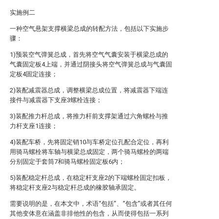
实施例二
一种空气悬架支撑横梁总成的转配方法，包括以下实施步
骤：
1)预装空气弹簧总成，首先将空气气囊安装于横梁总成的
气囊固定板4上端，并通过阴接头将空气弹簧总成与气囊固
定板4固定连接；
2)装配减震器总成，调整横梁总成位置，将减震器下端连
接件与减震器下支座3螺栓连接；
3)装配推力杆总成，将推力杆前支撑架通过六角螺栓与推
力杆支座1连接；
4)装配车桥，先将固定销10与车桥定位孔配合定位，再利
用骑马螺栓将车轴与横梁总成固定，两个骑马螺栓的两端
分别固定于套筒7和骑马螺栓固定板6内；
5)装配稳定杆总成，在稳定杆支座2的下端螺栓固定扣板，
将稳定杆支座2与稳定杆总成的橡胶轴承固定。
需要说明的是，在本文中，术语“包括”、“包含”或者其任何
其他变体意在涵盖非排他性的包含，从而使得包括一系列