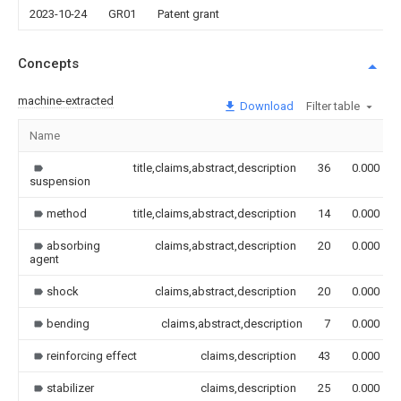
2023-10-24
GR01
Patent grant
Concepts
machine-extracted
Download
Filter table
Name
title,claims,abstract,description
36
0.000
suspension
method
title,claims,abstract,description
14
0.000
absorbing
claims,abstract,description
20
0.000
agent
shock
claims,abstract,description
20
0.000
bending
claims,abstract,description
7
0.000
reinforcing effect
claims,description
43
0.000
stabilizer
claims,description
25
0.000