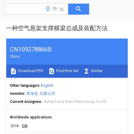
一种空气悬架支撑横梁总成及装配方法
CN109278866B
China
Download PDF
Find Prior Art
Similar
Other languages
English
Inventor
第海龙
刘黄云开
Current Assignee
Anhui Fuma Auto Parts Group Co ltd
Worldwide applications
2018
CN