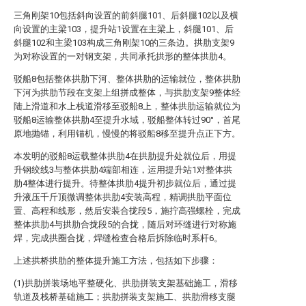
三角刚架10包括斜向设置的前斜腿101、后斜腿102以及横
向设置的主梁103，提升站1设置在主梁上，斜腿101、后
斜腿102和主梁103构成三角刚架10的三条边。拱肋支架9
为对称设置的一对钢支架，共同承托拱形的整体拱肋4。
驳船8包括整体拱肋下河、整体拱肋的运输就位，整体拱肋
下河为拱肋节段在支架上组拼成整体，与拱肋支架9整体经
陆上滑道和水上栈道滑移至驳船8上，整体拱肋运输就位为
驳船8运输整体拱肋4至提升水域，驳船整体转过90°，首尾
原地抛锚，利用锚机，慢慢的将驳船8移至提升点正下方。
本发明的驳船8运载整体拱肋4在拱肋提升处就位后，用提
升钢绞线3与整体拱肋4端部相连，运用提升站1对整体拱
肋4整体进行提升。待整体拱肋4提升初步就位后，通过提
升液压千斤顶微调整体拱肋4安装高程，精调拱肋平面位
置、高程和线形，然后安装合拢段5，施拧高强螺栓，完成
整体拱肋4与拱肋合拢段5的合拢，随后对环缝进行对称施
焊，完成拱圈合拢，焊缝检查合格后拆除临时系杆6。
上述拱桥拱肋的整体提升施工方法，包括如下步骤：
(1)拱肋拼装场地平整硬化、拱肋拼装支架基础施工，滑移
轨道及栈桥基础施工；拱肋拼装支架施工、拱肋滑移支腿