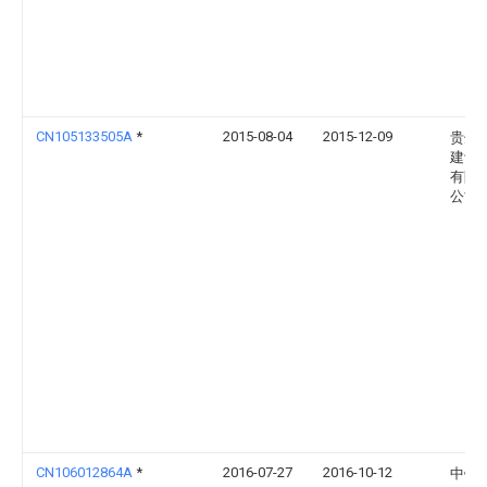
CN105133505A
*
2015-08-04
2015-12-09
贵州
建设
有限
公司
CN106012864A
*
2016-07-27
2016-10-12
中铁