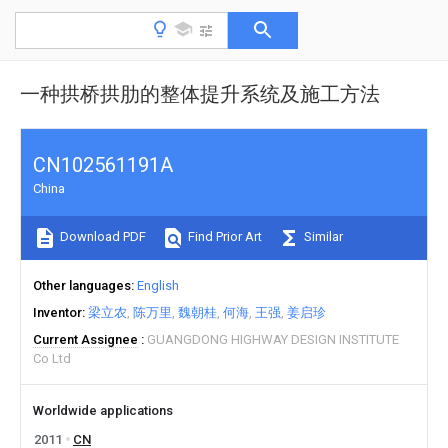
一种拱桥拱肋的整体提升系统及施工方法
CN102561191A
China
Download PDF
Find Prior Art
Similar
Other languages
English
Inventor
梁立农
陈万里
魏朝桂
何海
王强
姜启珍
Current Assignee
GUANGDONG HIGHWAY DESIGN INSTITUTE
Co Ltd
Worldwide applications
2011
CN