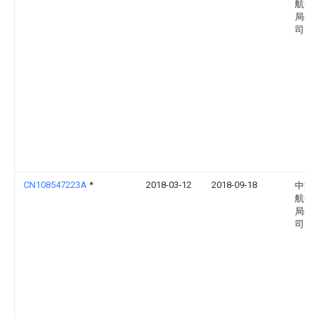
航务
局有
司
CN108547223A
*
2018-03-12
2018-09-18
中交
航务
局有
司