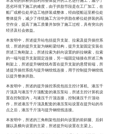
本发明的拱桥拱肋利用整体提升的工艺进行施工，减小了
恶劣环境下施工的难度，由于拱肋节段是在工厂加工，在
船厂或桥位处岸边工地拼装成整体，经由驳船运至桥位处
整体提升，减少了传统施工方法中拱肋在桥位处拼装的高
空作业，提高了施工质量并加快了施工过程，具有突出的
经济及社会效益。
本发明中，所述提升站包括提升支架、拉索及提升操控系
统，所述的提升支架为钢桁梁结构，提升支架固定安装在
所述三角刚架上，所述拉索为斜向设置的斜拉钢索，拉索
的一端与提升支架固定连接，另一端固定锚接在所述三角
刚架上，所述提升钢绞线布置在提升支架的悬臂前端，所
述提升操控系统与提升钢绞线连接，用于控制提升钢绞线
以提升整体拱肋。
本发明中，所述的提升操控系统包括主控计算机、液压千
斤顶及与液压千斤顶配套的液压泵站，所述主控计算机设
置在控制室内，与液压千斤顶连接，控制液压千斤顶动
作，所述液压千斤顶及配套的液压泵站设置在提升站的吊
点之后，液压千斤顶与提升钢绞线连接。
本发明中，所述的三角刚架包括斜向设置的前斜腿、后斜
腿以及横向设置的主梁，所述提升站设置在主梁上。