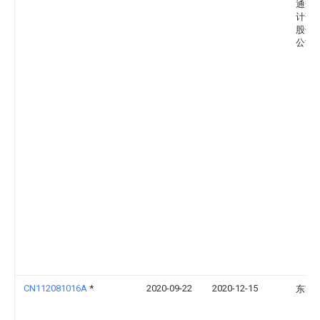
通规
计研
股份
公司
CN112081016A
*
2020-09-22
2020-12-15
东南