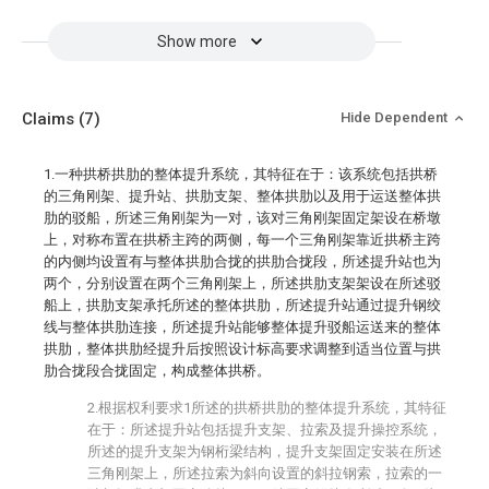
Show more
Claims
(7)
Hide Dependent
1.一种拱桥拱肋的整体提升系统，其特征在于：该系统包括拱桥
的三角刚架、提升站、拱肋支架、整体拱肋以及用于运送整体拱
肋的驳船，所述三角刚架为一对，该对三角刚架固定架设在桥墩
上，对称布置在拱桥主跨的两侧，每一个三角刚架靠近拱桥主跨
的内侧均设置有与整体拱肋合拢的拱肋合拢段，所述提升站也为
两个，分别设置在两个三角刚架上，所述拱肋支架架设在所述驳
船上，拱肋支架承托所述的整体拱肋，所述提升站通过提升钢绞
线与整体拱肋连接，所述提升站能够整体提升驳船运送来的整体
拱肋，整体拱肋经提升后按照设计标高要求调整到适当位置与拱
肋合拢段合拢固定，构成整体拱桥。
2.根据权利要求1所述的拱桥拱肋的整体提升系统，其特征
在于：所述提升站包括提升支架、拉索及提升操控系统，
所述的提升支架为钢桁梁结构，提升支架固定安装在所述
三角刚架上，所述拉索为斜向设置的斜拉钢索，拉索的一