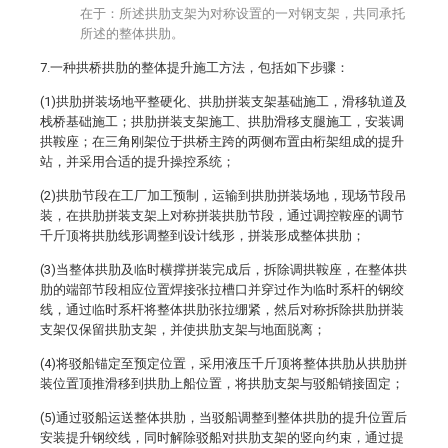
在于：所述拱肋支架为对称设置的一对钢支架，共同承托
所述的整体拱肋。
7.一种拱桥拱肋的整体提升施工方法，包括如下步骤：
(1)拱肋拼装场地平整硬化、拱肋拼装支架基础施工，滑移轨道及
栈桥基础施工；拱肋拼装支架施工、拱肋滑移支腿施工，安装调
拱鞍座；在三角刚架位于拱桥主跨的两侧布置由桁架组成的提升
站，并采用合适的提升操控系统；
(2)拱肋节段在工厂加工预制，运输到拱肋拼装场地，现场节段吊
装，在拱肋拼装支架上对称拼装拱肋节段，通过调控鞍座的调节
千斤顶将拱肋线形调整到设计线形，拼装形成整体拱肋；
(3)当整体拱肋及临时横撑拼装完成后，拆除调拱鞍座，在整体拱
肋的端部节段相应位置焊接张拉槽口并穿过作为临时系杆的钢绞
线，通过临时系杆将整体拱肋张拉绷紧，然后对称拆除拱肋拼装
支架仅保留拱肋支架，并使拱肋支架与地面脱离；
(4)将驳船锚定至预定位置，采用液压千斤顶将整体拱肋从拱肋拼
装位置顶推滑移到拱肋上船位置，将拱肋支架与驳船销接固定；
(5)通过驳船运送整体拱肋，当驳船调整到整体拱肋的提升位置后
安装提升钢绞线，同时解除驳船对拱肋支架的竖向约束，通过提