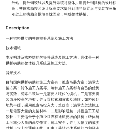
升站、提升钢绞线以及提升系统将整体拱肋提升到拱桥的设计标
高，整体拱肋按照设计标高要求提升到适当位置后与安装在三角
刚架上的拱肋合拢段合拢固定，构成整体拱桥。
Description
一种拱桥拱肋的整体提升系统及施工方法
技术领域
本发明涉及拱桥拱肋的提升系统及施工方法，具体是一种
拱桥拱肋的整体提升系统及施工方法。
背景技术
目前国内拱桥拱肋的施工方案有：缆索吊装方案；满堂支
架方案；转体施工方案等。每种施工方案都有自己的优势
与劣势，缆索吊装法一是需要大吨位的缆机，二是需要拼
装两座较高的塔架，并设置扣索和背索及地锚，如桥位处
地势平缓，采用缆索吊投入大，造价高；满堂支架法施工
一是需要大量的支架材料，二是影响通航，并且施工工期
较长，主要适合于小跨径且没有通航要求的拱桥；转体施
工可减少大量的高空作业，施工安全，并可大幅度的减少
对桥下水上交通的干扰，但由于受转动体系的能力和经济