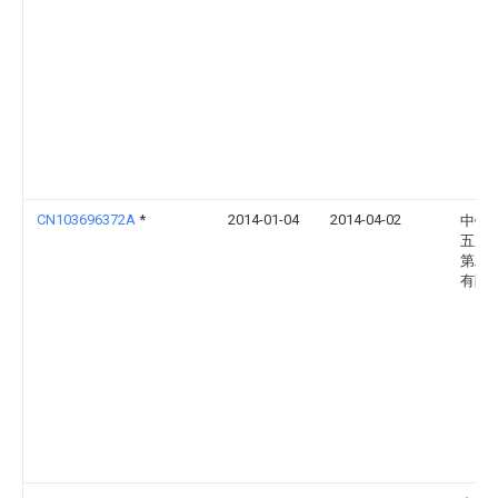
CN103696372A
*
2014-01-04
2014-04-02
中铁
五局
第二
有限