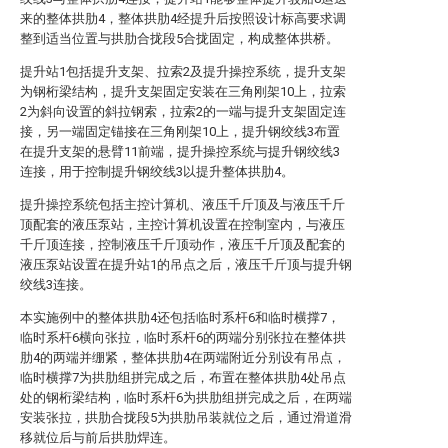
来的整体拱肋4，整体拱肋4经提升后按照设计标高要求调
整到适当位置与拱肋合拢段5合拢固定，构成整体拱桥。
提升站1包括提升支架、拉索2及提升操控系统，提升支架
为钢桁梁结构，提升支架固定安装在三角刚架10上，拉索
2为斜向设置的斜拉钢索，拉索2的一端与提升支架固定连
接，另一端固定锚接在三角刚架10上，提升钢绞线3布置
在提升支架的悬臂11前端，提升操控系统与提升钢绞线3
连接，用于控制提升钢绞线3以提升整体拱肋4。
提升操控系统包括主控计算机、液压千斤顶及与液压千斤
顶配套的液压泵站，主控计算机设置在控制室内，与液压
千斤顶连接，控制液压千斤顶动作，液压千斤顶及配套的
液压泵站设置在提升站1的吊点之后，液压千斤顶与提升钢
绞线3连接。
本实施例中的整体拱肋4还包括临时系杆6和临时横撑7，
临时系杆6横向张拉，临时系杆6的两端分别张拉在整体拱
肋4的两端并绷紧，整体拱肋4在两端附近分别设有吊点，
临时横撑7为拱肋组拼完成之后，布置在整体拱肋4处吊点
处的钢桁梁结构，临时系杆6为拱肋组拼完成之后，在两端
安装张拉，拱肋合拢段5为拱肋吊装就位之后，通过滑道滑
移就位后与前后拱肋焊连。