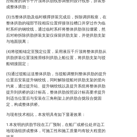
控鞍座的调节千斤顶将拱肋线形调整到设计线形，拼装形
成整体拱肋；
(3)当整体拱肋及临时横撑拼装完成后，拆除调拱鞍座，在
整体拱肋的端部节段相应位置焊接张拉槽口并穿过作为临
时系杆的钢绞线，通过临时系杆将整体拱肋张拉绷紧，然
后对称拆除拱肋拼装支架仅保留拱肋支架，并使拱肋支架
与地面脱离；
(4)将驳船锚定至预定位置，采用液压千斤顶将整体拱肋从
拱肋拼装位置顶推滑移到拱肋上船位置，将拱肋支架与驳
船销接固定；
(5)通过驳船运送整体拱肋，当驳船调整到整体拱肋的提升
位置后安装提升钢绞线，同时解除驳船对拱肋支架的竖向
约束，通过提升站、提升钢绞线以及提升系统将整体拱肋
提升到拱桥的设计标高，整体拱肋按照设计标高要求提升
到适当位置后与安装在三角刚架上的拱肋合拢段合拢固
定，构成整体拱桥。
与现有技术相比，本发明具有如下显著效果：
1.本发明的拱肋节段在工厂预制，在船厂或桥位处岸边工
地现场组拼成整体，可施工性和施工质量均有较大程度的
提高。