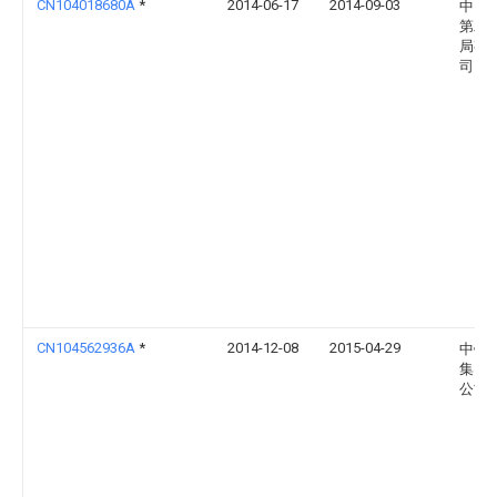
CN104018680A
*
2014-06-17
2014-09-03
中国
第二
局有
司
CN104562936A
*
2014-12-08
2015-04-29
中铁
集团
公司