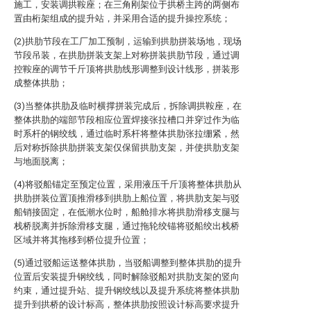
施工，安装调拱鞍座；在三角刚架位于拱桥主跨的两侧布
置由桁架组成的提升站，并采用合适的提升操控系统；
(2)拱肋节段在工厂加工预制，运输到拱肋拼装场地，现场
节段吊装，在拱肋拼装支架上对称拼装拱肋节段，通过调
控鞍座的调节千斤顶将拱肋线形调整到设计线形，拼装形
成整体拱肋；
(3)当整体拱肋及临时横撑拼装完成后，拆除调拱鞍座，在
整体拱肋的端部节段相应位置焊接张拉槽口并穿过作为临
时系杆的钢绞线，通过临时系杆将整体拱肋张拉绷紧，然
后对称拆除拱肋拼装支架仅保留拱肋支架，并使拱肋支架
与地面脱离；
(4)将驳船锚定至预定位置，采用液压千斤顶将整体拱肋从
拱肋拼装位置顶推滑移到拱肋上船位置，将拱肋支架与驳
船销接固定，在低潮水位时，船舱排水将拱肋滑移支腿与
栈桥脱离并拆除滑移支腿，通过拖轮绞锚将驳船绞出栈桥
区域并将其拖移到桥位提升位置；
(5)通过驳船运送整体拱肋，当驳船调整到整体拱肋的提升
位置后安装提升钢绞线，同时解除驳船对拱肋支架的竖向
约束，通过提升站、提升钢绞线以及提升系统将整体拱肋
提升到拱桥的设计标高，整体拱肋按照设计标高要求提升