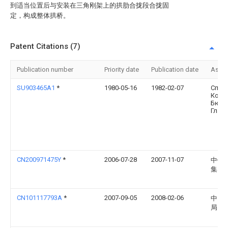
到适当位置后与安装在三角刚架上的拱肋合拢段合拢固
定，构成整体拱桥。
Patent Citations (7)
Publication number
Priority date
Publication date
Assi
SU903465A1
*
1980-05-16
1982-02-07
Спец
Конс
Бюр
Глав
CN200971475Y
*
2006-07-28
2007-11-07
中铁
集团
CN101117793A
*
2007-09-05
2008-02-06
中国
局