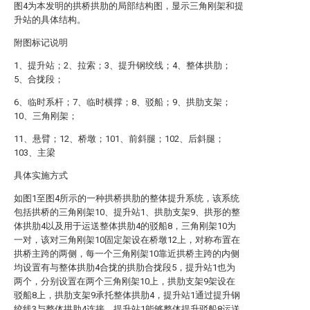
图4为本发明的拱桥拱肋的局部结构图，显示三角刚架和提
升站的具体结构。
附图标记说明
1、提升站；2、拉索；3、提升钢绞线；4、整体拱肋；
5、合拢段；
6、临时系杆；7、临时横撑；8、驳船；9、拱肋支架；
10、三角刚架；
11、悬臂；12、桥墩；101、前斜腿；102、后斜腿；
103、主梁
具体实施方式
如图1至图4所示的一种拱桥拱肋的整体提升系统，该系统
包括拱桥的三角刚架10、提升站1、拱肋支架9、拱形的整
体拱肋4以及用于运送整体拱肋4的驳船8，三角刚架10为
一对，该对三角刚架10固定架设在桥墩12上，对称布置在
拱桥主跨的两侧，每一个三角刚架10靠近拱桥主跨的内侧
均设置有与整体拱肋4合拢的拱肋合拢段5，提升站1也为
两个，分别设置在两个三角刚架10上，拱肋支架9架设在
驳船8上，拱肋支架9承托整体拱肋4，提升站1通过提升钢
绞线3与整体拱肋4连接，提升站1能够整体提升驳船8运送