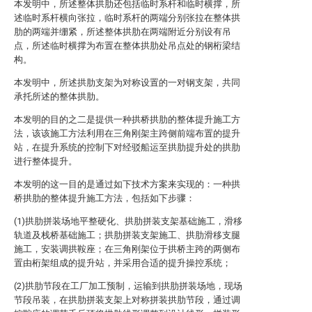
本发明中，所述整体拱肋还包括临时系杆和临时横撑，所
述临时系杆横向张拉，临时系杆的两端分别张拉在整体拱
肋的两端并绷紧，所述整体拱肋在两端附近分别设有吊
点，所述临时横撑为布置在整体拱肋处吊点处的钢桁梁结
构。
本发明中，所述拱肋支架为对称设置的一对钢支架，共同
承托所述的整体拱肋。
本发明的目的之二是提供一种拱桥拱肋的整体提升施工方
法，该该施工方法利用在三角刚架主跨侧前端布置的提升
站，在提升系统的控制下对经驳船运至拱肋提升处的拱肋
进行整体提升。
本发明的这一目的是通过如下技术方案来实现的：一种拱
桥拱肋的整体提升施工方法，包括如下步骤：
(1)拱肋拼装场地平整硬化、拱肋拼装支架基础施工，滑移
轨道及栈桥基础施工；拱肋拼装支架施工、拱肋滑移支腿
施工，安装调拱鞍座；在三角刚架位于拱桥主跨的两侧布
置由桁架组成的提升站，并采用合适的提升操控系统；
(2)拱肋节段在工厂加工预制，运输到拱肋拼装场地，现场
节段吊装，在拱肋拼装支架上对称拼装拱肋节段，通过调