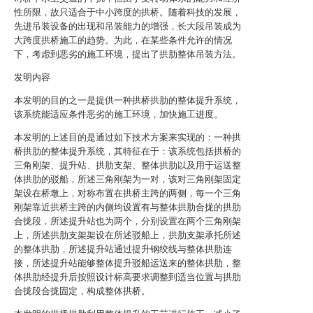
性所限，故只适合于中小跨度的拱桥。随着科技的发展，
先进吊装设备的出现和吊装能力的增强，长大段吊装成为
大跨度拱桥施工的趋势。为此，在某些条件允许的情况
下，考虑到恶劣的施工环境，提出了拱肋整体吊装方法。
发明内容
本发明的目的之一是提供一种拱桥拱肋的整体提升系统，
该系统能适应条件恶劣的施工环境，加快施工进度。
本发明的上述目的是通过如下技术方案来实现的：一种拱
桥拱肋的整体提升系统，其特征在于：该系统包括拱桥的
三角刚架、提升站、拱肋支架、整体拱肋以及用于运送整
体拱肋的驳船，所述三角刚架为一对，该对三角刚架固定
架设在桥墩上，对称布置在拱桥主跨的两侧，每一个三角
刚架靠近拱桥主跨的内侧均设置有与整体拱肋合拢的拱肋
合拢段，所述提升站也为两个，分别设置在两个三角刚架
上，所述拱肋支架架设在所述驳船上，拱肋支架承托所述
的整体拱肋，所述提升站通过提升钢绞线与整体拱肋连
接，所述提升站能够整体提升驳船运送来的整体拱肋，整
体拱肋经提升后按照设计标高要求调整到适当位置与拱肋
合拢段合拢固定，构成整体拱桥。