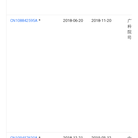
CN108842595A
*
2018-06-20
2018-11-20
广西
科学
院有
司
CN109457620A
*
2018-12-21
2019-03-12