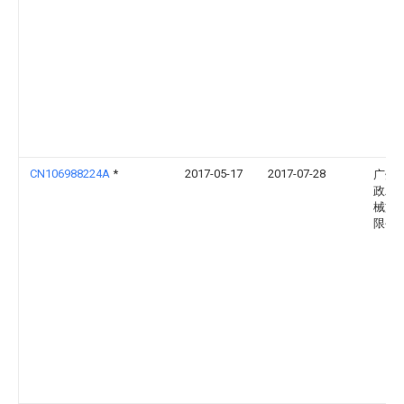
CN106988224A
*
2017-05-17
2017-07-28
广州
政工
械施
限公