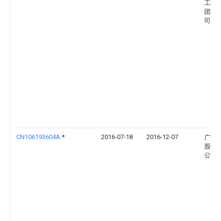
工程
团有
司
CN106193604A
*
2016-07-18
2016-12-07
广州
股份
公司