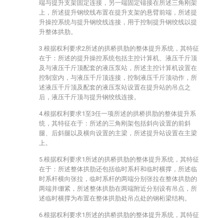
端与提升支架固定连接，另一端固定锚接在所述三角刚架
上，所述提升钢绞线布置在提升支架的悬臂前端，所述提
升操控系统与提升钢绞线连接，用于控制提升钢绞线以提
升整体拱肋。
3.根据权利要求2所述的拱桥拱肋的整体提升系统，其特征
在于：所述的提升操控系统包括主控计算机、液压千斤顶
及与液压千斤顶配套的液压泵站，所述主控计算机设置在
控制室内，与液压千斤顶连接，控制液压千斤顶动作，所
述液压千斤顶及配套的液压泵站设置在提升站的吊点之
后，液压千斤顶与提升钢绞线连接。
4.根据权利要求1至3任一项所述的拱桥拱肋的整体提升系
统，其特征在于：所述的三角刚架包括斜向设置的前斜
腿、后斜腿以及横向设置的主梁，所述提升站设置在主梁
上。
5.根据权利要求1所述的拱桥拱肋的整体提升系统，其特征
在于：所述整体拱肋还包括临时系杆和临时横撑，所述临
时系杆横向张拉，临时系杆的两端分别张拉在整体拱肋的
两端并绷紧，所述整体拱肋在两端附近分别设有吊点，所
述临时横撑为布置在整体拱肋处吊点处的钢桁梁结构。
6.根据权利要求1所述的拱桥拱肋的整体提升系统，其特征