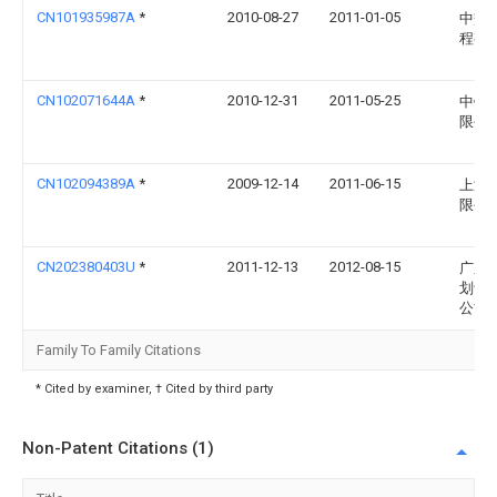
CN101935987A
*
2010-08-27
2011-01-05
中交
程有
CN102071644A
*
2010-12-31
2011-05-25
中铁
限公
CN102094389A
*
2009-12-14
2011-06-15
上海
限公
CN202380403U
*
2011-12-13
2012-08-15
广东
划设
公司
Family To Family Citations
* Cited by examiner, † Cited by third party
Non-Patent Citations (1)