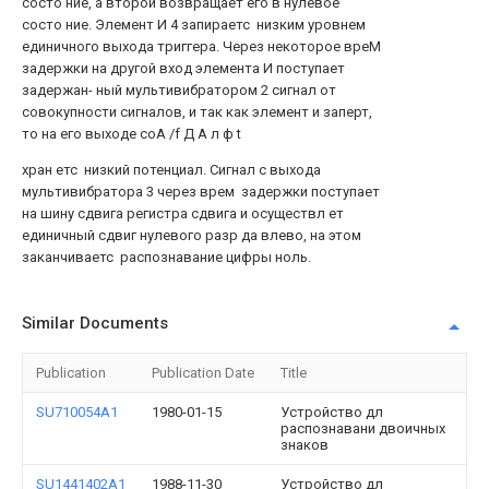
состо ние, а второй возвращает его в нулевое
состо ние. Элемент И 4 запираетс низким уровнем
единичного выхода триггера. Через некоторое вреМ
задержки на другой вход элемента И поступает
задержан- ный мультивибратором 2 сигнал от
совокупности сигналов, и так как элемент и заперт,
то на его выходе соА /f Д А л ф t
хран етс низкий потенциал. Сигнал с выхода
мультивибратора 3 через врем задержки поступает
на шину сдвига регистра сдвига и осуществл ет
единичный сдвиг нулевого разр да влево, на этом
заканчиваетс распознавание цифры ноль.
Similar Documents
Publication
Publication Date
Title
SU710054A1
1980-01-15
Устройство дл
распознавани двоичных
знаков
SU1441402A1
1988-11-30
Устройство дл