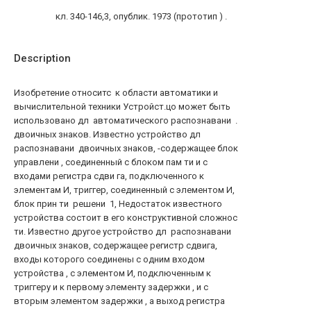
кл. 340-146,3, опублик. 1973 (прототип ) .
Description
Изобретение относитс к области автоматики и
вычислительной техники Устройст.цо может быть
использовано дл автоматического распознавани .
двоичных знаков. Известно устройство дл
распознавани двоичных знаков, -содержащее блок
управлени , соединенный с блоком пам ти и с
входами регистра сдви га, подключенного к
элементам И, триггер, соединенный с элементом И,
блок прин ти решени 1, Недостаток известного
устройства состоит в его конструктивной сложнос
ти. Известно другое устройство дл распознавани
двоичных знаков, содержащее регистр сдвига,
входы которого соединены с одним входом
устройства , с элементом И, подключенным к
триггеру и к первому элементу задержки , и с
вторым элементом задержки , а выход регистра