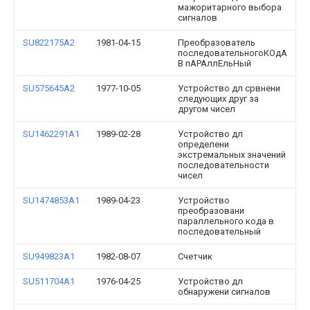
мажоритарного выбора
сигналов
SU822175A2
1981-04-15
Преобразователь
последовательногоКОдА
B пАРАллЕльНый
SU575645A2
1977-10-05
Устройство дл срвнени
следующих друг за
другом чисел
SU1462291A1
1989-02-28
Устройство дл
определени
экстремальных значений
последовательности
чисел
SU1474853A1
1989-04-23
Устройство
преобразовани
параллельного кода в
последовательный
SU949823A1
1982-08-07
Счетчик
SU511704A1
1976-04-25
Устройство дл
обнаружени сигналов