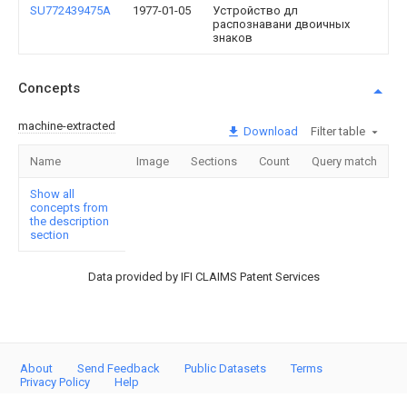
SU772439475A
1977-01-05
Устройство дл
распознавани двоичных
знаков
Concepts
machine-extracted
Download
Filter table
Name
Image
Sections
Count
Query match
Show all
concepts from
the description
section
Data provided by IFI CLAIMS Patent Services
About
Send Feedback
Public Datasets
Terms
Privacy Policy
Help