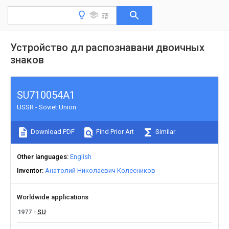
Устройство дл распознавани двоичных
знаков
SU710054A1
USSR - Soviet Union
Download PDF
Find Prior Art
Similar
Other languages
English
Inventor
Анатолий Николаевич Колесников
Worldwide applications
1977
SU