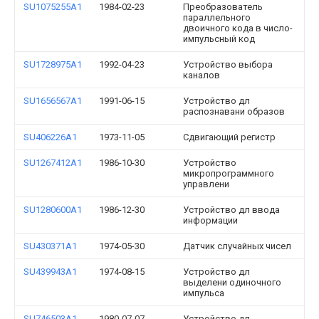
SU1075255A1
1984-02-23
Преобразователь
параллельного
двоичного кода в число-
импульсный код
SU1728975A1
1992-04-23
Устройство выбора
каналов
SU1656567A1
1991-06-15
Устройство дл
распознавани образов
SU406226A1
1973-11-05
Сдвигающий регистр
SU1267412A1
1986-10-30
Устройство
микропрограммного
управлени
SU1280600A1
1986-12-30
Устройство дл ввода
информации
SU430371A1
1974-05-30
Датчик случайных чисел
SU439943A1
1974-08-15
Устройство дл
выделени одиночного
импульса
SU746503A1
1980-07-07
Устройство дл