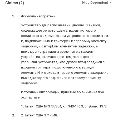
Claims
(2)
Hide Dependent
Формула изобретени
Устройство дл распознавани двоичных знаков,
содержащее регистр сдвига, входы которого
соединены с одним входом устройства, с элементом
И, подключенным к триггеру и к перво5 му элементу
задержки, и с вторЕлм элементом задержки, а
выход регистра сдвига соединен с выходом
устройства, отличающеес тем, что, с целью
упрощени устройства, -его другой вход соединен с
входами триггера , подключенного к выходу
элемента И, и с входом первого элемента задержки ,
выход которого подключен к второму элементу
задержки.
Источники информации, прин тые во внимание при
экспертизе
1,Патент США № 3737854, кл. 340-146.3, опублик. 1973.
2.Патент США 3717848,