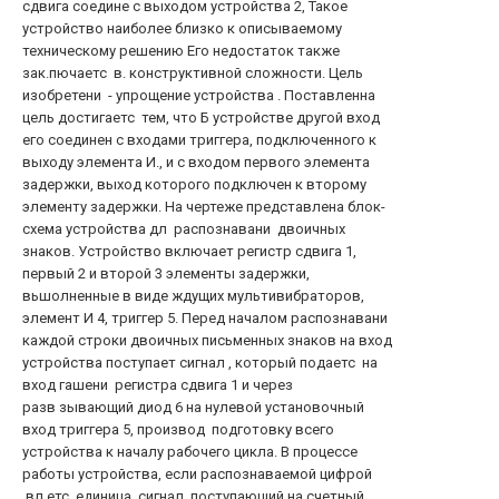
сдвига соедине с выходом устройства 2, Такое
устройство наиболее близко к описываемому
техническому решению Его недостаток также
зак.пючаетс в. конструктивной сложности. Цель
изобретени - упрощение устройства . Поставленна
цель достигаетс тем, что Б устройстве другой вход
его соединен с входами триггера, подключенного к
выходу элемента И., и с входом первого элемента
задержки, выход которого подключен к второму
элементу задержки. На чертеже представлена блок-
схема устройства дл распознавани двоичных
знаков. Устройство включает регистр сдвига 1,
первый 2 и второй 3 элементы задержки,
вьшолненные в виде ждущих мультивибраторов,
элемент И 4, триггер 5. Перед началом распознавани
каждой строки двоичных письменных знаков на вход
устройства поступает сигнал , который подаетс на
вход гашени регистра сдвига 1 и через
разв зывающий диод 6 на нулевой установочный
вход триггера 5, производ подготовку всего
устройства к началу рабочего цикла. В процессе
работы устройства, если распознаваемой цифрой
вл етс единица, сигнал, поступающий на счетный