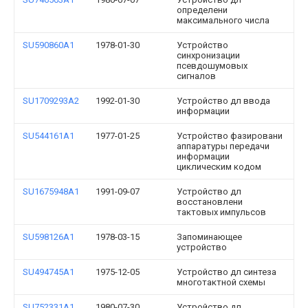
определени
максимального числа
SU590860A1
1978-01-30
Устройство
синхронизации
псевдошумовых
сигналов
SU1709293A2
1992-01-30
Устройство дл ввода
информации
SU544161A1
1977-01-25
Устройство фазировани
аппаратуры передачи
информации
циклическим кодом
SU1675948A1
1991-09-07
Устройство дл
восстановлени
тактовых импульсов
SU598126A1
1978-03-15
Запоминающее
устройство
SU494745A1
1975-12-05
Устройство дл синтеза
многотактной схемы
SU752331A1
1980-07-30
Устройство дл