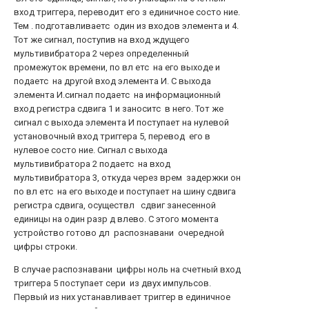
вход триггера, переводит его з единичное состо ние.
Тем . подготавливаетс один из входов элемента и 4.
Тот же сигнал, поступив на вход ждущего
мультивибратора 2 через определенный
промежуток времени, по вл етс на его выходе и
подаетс на другой вход элемента И. С выхода
элемента И.сигнал подаетс на информационный
вход регистра сдвига 1 и заноситс в него. Тот же
сигнал с выхода элемента И поступает на нулевой
установочный вход триггера 5, перевод его в
нулевое состо ние. Сигнал с выхода
мультивибратора 2 подаетс на вход
мультивибратора 3, откуда через врем задержки он
по вл етс на его выходе и поступает на шину сдвига
регистра сдвига, осуществл сдвиг занесенной
единицы на один разр д влево. С этого момента
устройство готово дл распознавани очередной
цифры строки.
В случае распознавани цифры ноль на счетный вход
триггера 5 поступает сери из двух импульсов.
Первый из них устанавливает триггер в единичное