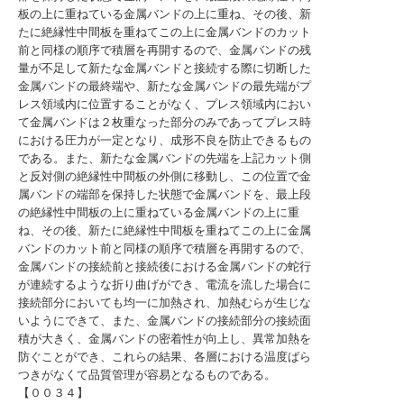
板の上に重ねている金属バンドの上に重ね、その後、新
たに絶縁性中間板を重ねてこの上に金属バンドのカット
前と同様の順序で積層を再開するので、金属バンドの残
量が不足して新たな金属バンドと接続する際に切断した
金属バンドの最終端や、新たな金属バンドの最先端がプ
レス領域内に位置することがなく、プレス領域内におい
て金属バンドは２枚重なった部分のみであってプレス時
における圧力が一定となり、成形不良を防止できるもの
である。また、新たな金属バンドの先端を上記カット側
と反対側の絶縁性中間板の外側に移動し、この位置で金
属バンドの端部を保持した状態で金属バンドを、最上段
の絶縁性中間板の上に重ねている金属バンドの上に重
ね、その後、新たに絶縁性中間板を重ねてこの上に金属
バンドのカット前と同様の順序で積層を再開するので、
金属バンドの接続前と接続後における金属バンドの蛇行
が連続するような折り曲げができ、電流を流した場合に
接続部分においても均一に加熱され、加熱むらが生じな
いようにできて、また、金属バンドの接続部分の接続面
積が大きく、金属バンドの密着性が向上し、異常加熱を
防ぐことができ、これらの結果、各層における温度ばら
つきがなくて品質管理が容易となるものである。
【００３４】