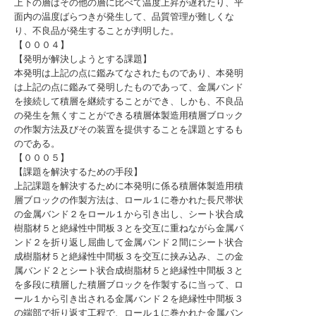
上下の層はその他の層に比べて温度上昇が遅れたり、平
面内の温度ばらつきが発生して、品質管理が難しくな
り、不良品が発生することが判明した。
【０００４】
【発明が解決しようとする課題】
本発明は上記の点に鑑みてなされたものであり、本発明
は上記の点に鑑みて発明したものであって、金属バンド
を接続して積層を継続することができ、しかも、不良品
の発生を無くすことができる積層体製造用積層ブロック
の作製方法及びその装置を提供することを課題とするも
のである。
【０００５】
【課題を解決するための手段】
上記課題を解決するために本発明に係る積層体製造用積
層ブロックの作製方法は、ロール１に巻かれた長尺帯状
の金属バンド２をロール１から引き出し、シート状合成
樹脂材５と絶縁性中間板３とを交互に重ねながら金属バ
ンド２を折り返し屈曲して金属バンド２間にシート状合
成樹脂材５と絶縁性中間板３を交互に挟み込み、この金
属バンド２とシート状合成樹脂材５と絶縁性中間板３と
を多段に積層した積層ブロックを作製するに当って、ロ
ール１から引き出される金属バンド２を絶縁性中間板３
の端部で折り返す工程で、ロール１に巻かれた金属バン