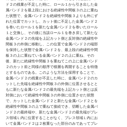
ド２の残量が不足した時に、ロール１から引き出した金
属バンド２を最上段における絶縁性中間板３の上に重ね
た状態で、金属バンド２を絶縁性中間板３よりも外にず
れた位置でカットし、カット後に不足した金属バンド２
を巻いたロール１を新たな金属バンド２を巻いたロール
１と交換し、その後に当該ロール１を巻き戻して新たな
金属バンド２の先端を上記カット側と反対側の絶縁性中
間板３の外側に移動し、この位置で金属バンド２の端部
を保持した状態で金属バンド２を、最上段の絶縁性中間
板３の上に重ねている金属バンド２の上に重ね、その
後、新たに絶縁性中間板３を重ねてこの上に金属バンド
２のカット前と同様の順序で積層を再開することを特徴
とするものである。このような方法を採用することで、
金属バンド２の残量が不足した時に、金属バンド２のカ
ットした先端を絶縁性中間板３の外側に位置させるとと
もに新たな金属バンド２の最先端を上記カット側とは反
対側において絶縁性中間板３の外側に位置させた状態
で、カットした金属バンド２と新たな金属バンド２とを
絶縁性中間板３の上で重ねて接続でき、切断した金属バ
ンド２の最終端や、新たな金属バンド２の最先端がプレ
ス領域Ｌ内に位置することがなく、プレス領域Ｌ内にお
いて金属バンド２は２枚重なった部分のみであってプレ