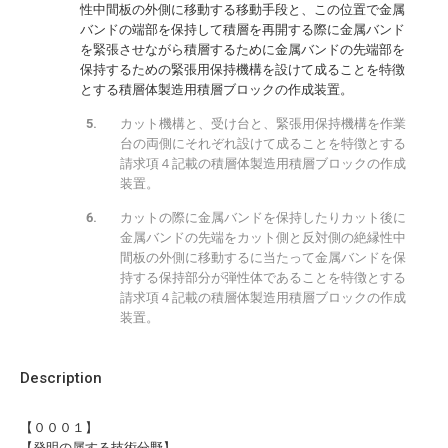
性中間板の外側に移動する移動手段と、この位置で金属
バンドの端部を保持して積層を再開する際に金属バンド
を緊張させながら積層するために金属バンドの先端部を
保持するための緊張用保持機構を設けて成ることを特徴
とする積層体製造用積層ブロックの作成装置。
カット機構と、受け台と、緊張用保持機構を作業
台の両側にそれぞれ設けて成ることを特徴とする
請求項４記載の積層体製造用積層ブロックの作成
装置。
カットの際に金属バンドを保持したりカット後に
金属バンドの先端をカット側と反対側の絶縁性中
間板の外側に移動するに当たって金属バンドを保
持する保持部分が弾性体であることを特徴とする
請求項４記載の積層体製造用積層ブロックの作成
装置。
Description
【０００１】
【発明の属する技術分野】