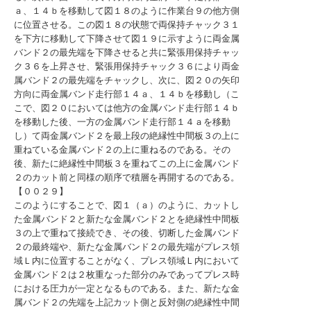
ａ、１４ｂを移動して図１８のように作業台９の他方側
に位置させる。この図１８の状態で両保持チャック３１
を下方に移動して下降させて図１９に示すように両金属
バンド２の最先端を下降させると共に緊張用保持チャッ
ク３６を上昇させ、緊張用保持チャック３６により両金
属バンド２の最先端をチャックし、次に、図２０の矢印
方向に両金属バンド走行部１４ａ、１４ｂを移動し（こ
こで、図２０においては他方の金属バンド走行部１４ｂ
を移動した後、一方の金属バンド走行部１４ａを移動
し）て両金属バンド２を最上段の絶縁性中間板３の上に
重ねている金属バンド２の上に重ねるのである。その
後、新たに絶縁性中間板３を重ねてこの上に金属バンド
２のカット前と同様の順序で積層を再開するのである。
【００２９】
このようにすることで、図１（ａ）のように、カットし
た金属バンド２と新たな金属バンド２とを絶縁性中間板
３の上で重ねて接続でき、その後、切断した金属バンド
２の最終端や、新たな金属バンド２の最先端がプレス領
域Ｌ内に位置することがなく、プレス領域Ｌ内において
金属バンド２は２枚重なった部分のみであってプレス時
における圧力が一定となるものである。また、新たな金
属バンド２の先端を上記カット側と反対側の絶縁性中間