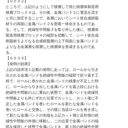
【００３２】
ところで、上記のようにして積層して得た積層体製造用
積層ブロック４は、その後、金属バンド２に電流を流す
と共に加圧することで、各層においてシート状合成樹脂
材５の両面に金属バンド２を密着一体化するものであ
る。そして、絶縁性中間板３を取り外した後に、積層体
製造用積層ブロック４の端部を切断して、シート状合成
樹脂材５よりなる合成樹脂層の上下両面に金属バンド２
よりなる金属層を積層した積層体を形成するものであ
る。
【００３３】
【発明の効果】
上記の請求項１記載の発明にあっては、ロールから引き
出される金属バンドを絶縁性中間板の端部で折り返す工
程で、ロールに巻かれた金属バンドの残量が不足した時
に、ロールから引き出した金属バンドを最上段における
絶縁性中間板の上に重ねた状態で、金属バンドを絶縁性
中間板よりも外にずれた位置でカットし、カット後に不
足した金属バンドを巻いたロールを新たな金属バンドを
巻いたロールと交換し、その後に当該ロールを巻き戻し
て新たな金属バンドの先端を上記カット側と反対側の絶
縁性中間板の外側に移動し、この位置で金属バンドの端
部を保持した状態で金属バンドを、最上段の絶縁性中間