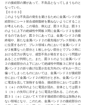
ドの接続部の層があって、不良品となってしまうものと
なっていた。
【０００３】
このような不良品の発生を避けるために金属バンドの接
続部分にシート状合成樹脂材を重ねないようにすること
が考えられる。この場合、例えば、図３０又は、図３１
のように上下の絶縁性中間板３間に金属バンド２を接続
するのであるが、図３０にあっては、金属バンド２の最
終端や、新たな金属バンド２の最先端がプレス領域Ｌ内
に位置するので、プレス領域Ｌ内において金属バンド２
が２枚重なった部分と１枚しかない部分とでプレス時に
おける圧力が異なり、成型不良が発生するという問題が
あることが判明した。また、図３１のように金属バンド
２の接続部分の上下において絶縁性中間板３に対する金
属バンド２の折り曲げ位置が左右方向のいずれか一方に
偏ってしまったものにおいては、金属バンド２が接続部
分において金属バンド２の蛇行がとぎれ、金属バンド２
に電流を流して加熱する場合、接続部分においては図３
１（ａ）の矢印のように電流が流れ、全体としては図３
１（ｂ）の矢印に示すように電流が流れる。このため、
図３１（ａ）においてＸで示す接続部の部位は加熱され
ない領域となり、このため、金属バンド２の接続部分の