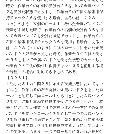
時で、作業台９の右側の受け台３５を用いて金属バンド
２を受けた状態でカットし、作業台９の左側の緊張用保
持チャック３６を使用する場合、あるいは、図２８
（ｃ）のように左側のロール１に巻いた金属バンド２の
残量が不足した時で、作業台９の右側の受け台３５を用
いて金属バンド２を受けた状態でカットし、作業台９の
左側の緊張用保持チャック３６を使用する場合、あるい
は、図２８（ｄ）のように右側のロール１に巻いた金属
バンド２の残量が不足した時で、作業台９の右側の受け
台３５を用いて金属バンド２を受けた状態でカットし、
作業台９の左側の緊張用保持チャック３６を使用する場
合等種々の場合に対応できるものである。
【００３１】
上記した図１乃至図２８に示す各実施形態においてはい
ずれも、作業台９の左右両側に金属バンド２を巻いたロ
ール１を配置して両ロール１から引き出した金属バンド
２を交互に折り重ねて積層する例につき説明したが、本
発明においては作業台９の左右いずれか一方にのみ金属
バンド２を巻いたロール１を配置して一つの金属バンド
２を折り重ねて積層することで、図２９のように積層体
製造用積層ブロック４を積層形成するようにしてもよい
ものである。つまり、一つのロール１に巻かれた長尺帯