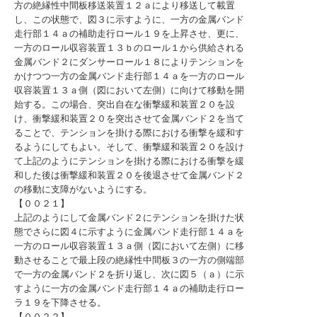
方の絶縁性中間板移送装置１２ａにより移送して載置
し、この状態で、図３に示すように、一方の金属バンド
走行部１４ａの補助走行ロール１９を上昇させ、更に、
一方のロール収容装置１３ｂのロール１から供給される
金属バンド２にダンサーロール１８によりテンションを
かけつつ一方の金属バンド走行部１４ａを一方のロール
収容装置１３ａ側（図において左側）に向けて移動を開
始する。この場合、突出自在な衝撃緩和装置２０を設
け、衝撃緩和装置２０を突出させて金属バンド２を当て
ることで、テンションを掛ける際における衝撃を緩和す
るようにしてもよい。そして、衝撃緩和装置２０を設け
て上記のようにテンションを掛ける際における衝撃を緩
和した後は衝撃緩和装置２０を後退させて金属バンド２
の移動に支障がないようにする。
【００２１】
上記のようにして金属バンド２にテンションを掛けた状
態でさらに図４に示すように金属バンド走行部１４ａを
一方のロール収容装置１３ａ側（図において左側）に移
動させることで最上段の絶縁性中間板３の一方の側端部
で一方の金属バンド２を折り返し、次に図５（ａ）に示
すように一方の金属バンド走行部１４ａの補助走行ロー
ラ１９を下降させる。
【００２２】