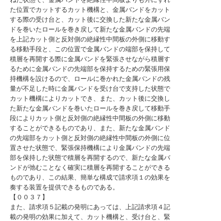
た位置でカットするカット機構と、金属バンドをカット
する際の受け台と、カット後に交換した新たな金属バン
ドを巻いたロールを巻き戻して新たな金属バンドの先端
を上記カット側と反対側の絶縁性中間板の外側に移動す
る移動手段と、この位置で金属バンドの端部を保持して
積層を再開する際に金属バンドを緊張させながら積層す
るために金属バンドの先端部を保持するための緊張用保
持機構を設けるので、ロールに巻かれた金属バンドの残
量が不足した時に金属バンドを受け台で支持した状態で
カット機構によりカットでき、また、カット後に交換し
た新たな金属バンドを巻いたロールを巻き戻して移動手
段によりカット側と反対側の絶縁性中間板の外側に移動
することができるものであり、また、新たな金属バンド
の先端部をカット側と反対側の絶縁性中間板の外側に位
置させた状態で、緊張保持機構により金属バンドの先端
部を保持した状態で積層を再開するので、新たな金属バ
ンドが弛むことなく確実に積層を再開することができる
ものであり、この結果、簡単な構成で請求項１の効果を
奏する装置を提供できるものである。
【００３７】
また、請求項５記載の発明にあっては、上記請求項４記
載の発明の効果に加えて、カット機構と、受け台と、緊