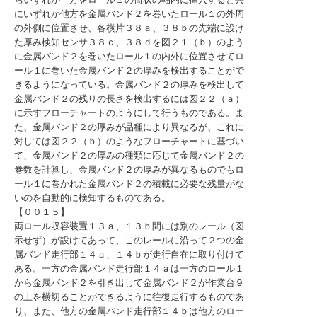
にいずれか他方を金属バンド２を巻いたロール１の外周
の外側に位置させ、各横片３８ａ、３８ｂの先端に設け
た厚み検知センサ３８ｃ、３８ｄを図２１（ｂ）のよう
に金属バンド２を巻いたロール１の内外に位置させてロ
ール１に巻いた金属バンド２の厚みを検出することがで
きるようになっている。金属バンド２の厚みを検出して
金属バンド２の残りの長さを検出するには図２２（ａ）
に示すフローチャートのようにして行うものである。ま
た、金属バンド２の厚みが品種により異なるが、これに
対しては図２２（ｂ）のようなフローチャートに基づい
て、金属バンド２の厚みの種類に応じて金属バンド２の
巻数を計算し、金属バンド２の厚みが異なるものでもロ
ール１に巻かれた金属バンド２の積載に必要な残量がな
いのを自動的に検知するものである。
【００１５】
両ロール収容装置１３ａ、１３ｂ間には別のレール（図
示せず）が設けてあって、このレールに沿って２つの金
属バンド走行部１４ａ、１４ｂが走行自在に取り付けて
ある。一方の金属バンド走行部１４ａは一方のロール１
から金属バンド２を引き出して金属バンド２が作業台９
の上を横切ることができるように往復走行するものであ
り、また、他方の金属バンド走行部１４ｂは他方のロー