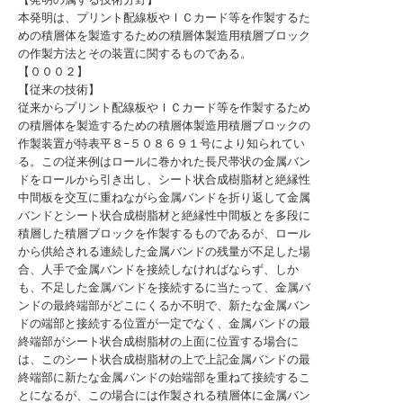
本発明は、プリント配線板やＩＣカード等を作製するた
めの積層体を製造するための積層体製造用積層ブロック
の作製方法とその装置に関するものである。
【０００２】
【従来の技術】
従来からプリント配線板やＩＣカード等を作製するため
の積層体を製造するための積層体製造用積層ブロックの
作製装置が特表平８−５０８６９１号により知られてい
る。この従来例はロールに巻かれた長尺帯状の金属バン
ドをロールから引き出し、シート状合成樹脂材と絶縁性
中間板を交互に重ねながら金属バンドを折り返して金属
バンドとシート状合成樹脂材と絶縁性中間板とを多段に
積層した積層ブロックを作製するものであるが、ロール
から供給される連続した金属バンドの残量が不足した場
合、人手で金属バンドを接続しなければならず、しか
も、不足した金属バンドを接続するに当たって、金属バ
ンドの最終端部がどこにくるか不明で、新たな金属バン
ドの端部と接続する位置が一定でなく、金属バンドの最
終端部がシート状合成樹脂材の上面に位置する場合に
は、このシート状合成樹脂材の上で上記金属バンドの最
終端部に新たな金属バンドの始端部を重ねて接続するこ
とになるが、この場合には作製される積層体に金属バン