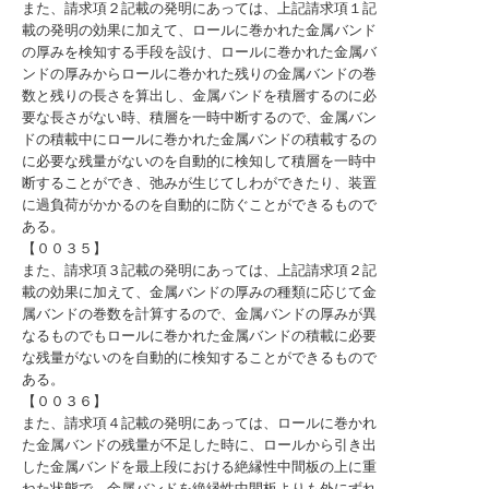
また、請求項２記載の発明にあっては、上記請求項１記
載の発明の効果に加えて、ロールに巻かれた金属バンド
の厚みを検知する手段を設け、ロールに巻かれた金属バ
ンドの厚みからロールに巻かれた残りの金属バンドの巻
数と残りの長さを算出し、金属バンドを積層するのに必
要な長さがない時、積層を一時中断するので、金属バン
ドの積載中にロールに巻かれた金属バンドの積載するの
に必要な残量がないのを自動的に検知して積層を一時中
断することができ、弛みが生じてしわができたり、装置
に過負荷がかかるのを自動的に防ぐことができるもので
ある。
【００３５】
また、請求項３記載の発明にあっては、上記請求項２記
載の効果に加えて、金属バンドの厚みの種類に応じて金
属バンドの巻数を計算するので、金属バンドの厚みが異
なるものでもロールに巻かれた金属バンドの積載に必要
な残量がないのを自動的に検知することができるもので
ある。
【００３６】
また、請求項４記載の発明にあっては、ロールに巻かれ
た金属バンドの残量が不足した時に、ロールから引き出
した金属バンドを最上段における絶縁性中間板の上に重
ねた状態で、金属バンドを絶縁性中間板よりも外にずれ