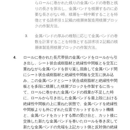
らロールに巻かれた残りの金属バンドの巻数と残
りの長さを算出し、金属バンドを積層するのに必
要な長さがない時、積層を一時中断することを特
徴とする請求項１記載の積層体製造用積層ブロッ
クの作製方法。
金属バンドの厚みの種類に応じて金属バンドの巻
数を計算することを特徴とする請求項２記載の積
層体製造用積層ブロックの作製方法。
ロールに巻かれた長尺帯状の金属バンドをロールから引
き出し、シート状合成樹脂材と絶縁性中間板とを交互に
重ねながら金属バンドを折り返し屈曲して金属バンド間
にシート状合成樹脂材と絶縁性中間板を交互に挟み込
み、この金属バンドとシート状合成樹脂材と絶縁性中間
板とを多段に積層した積層ブロックを作製するに当っ
て、ロールに巻かれた金属バンドの残量が不足した時
に、ロールから引き出した金属バンドを最上段における
絶縁性中間板の上に重ねた状態で、金属バンドを絶縁性
中間板よりも外にずれた位置でカットするカット機構
と、金属バンドをカットする際の受け台と、カット後に
交換した新たな金属バンドを巻いたロールを巻き戻して
新たな金属バンドの先端を上記カット側と反対側の絶縁