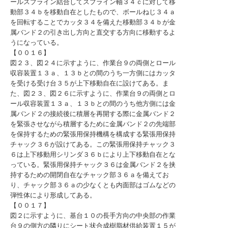
ールスプライン結合してスプライン軸３４ｃに対して移
動部３４ｂを移動自在としたもので、ボールねじ３４ａ
を回転することでカッタ３４を備えた移動部３４ｂが金
属バンド２の引き出し方向と直交する方向に移動するよ
うになっている。
【００１６】
図２３、図２４に示すように、作業台９の両側とロール
収容装置１３ａ、１３ｂとの間のうち一方側にはカッタ
を受ける受け台３５が上下移動自在に設けてある。ま
た、図２３、図２６に示すように、作業台９の両側とロ
ール収容装置１３ａ、１３ｂとの間のうち他方側には金
属バンド２の接続後に積層を再開する際に金属バンド２
を緊張させながら積層するために金属バンド２の先端部
を保持するための緊張用保持機構を構成する緊張用保持
チャック３６が設けてある。この緊張用保持チャック３
６は上下移動用シリンダ３６ｂにより上下移動自在とな
っている。緊張用保持チャック３６は金属バンド２を挟
持するための開閉自在なチャック部３６ａを備えてお
り、チャック部３６ａの少なくとも内面部はゴムなどの
弾性体により形成してある。
【００１７】
図２に示すように、基台１０の長手方向の中央部の作業
台９の側方の隣りにシート状合成樹脂材供給装置１５が