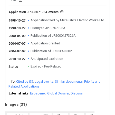
Application JP30507198A events
Application filed by Matsushita Electric Works Ltd
1998-10-27
Priority to JP30507198A
1998-10-27
Publication of JP2000127326A
2000-05-09
Application granted
2004-07-07
Publication of JP3539235B2
2004-07-07
Anticipated expiration
2018-10-27
Expired - Fee Related
Status
Info
Cited by (3)
Legal events
Similar documents
Priority and
Related Applications
External links
Espacenet
Global Dossier
Discuss
Images (
31
)