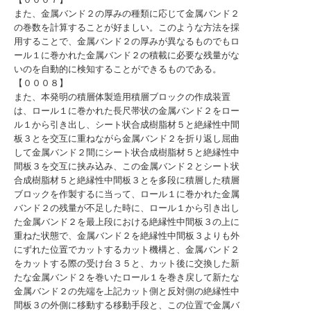
また、金属バンド２の厚みの種類に応じて金属バンド２
の巻数を計算することが好ましい。このような方法を採
用することで、金属バンド２の厚みが異なるものでもロ
ール１に巻かれた金属バンド２の積載に必要な残量がな
いのを自動的に検知することができるものである。
【０００８】
また、本発明の積層体製造用積層ブロックの作成装置
は、ロール１に巻かれた長尺帯状の金属バンド２をロー
ル１から引き出し、シート状合成樹脂材５と絶縁性中間
板３とを交互に重ねながら金属バンド２を折り返し屈曲
して金属バンド２間にシート状合成樹脂材５と絶縁性中
間板３を交互に挟み込み、この金属バンド２とシート状
合成樹脂材５と絶縁性中間板３とを多段に積層した積層
ブロックを作製するに当って、ロール１に巻かれた金属
バンド２の残量が不足した時に、ロール１から引き出し
た金属バンド２を最上段における絶縁性中間板３の上に
重ねた状態で、金属バンド２を絶縁性中間板３よりも外
にずれた位置でカットするカット機構と、金属バンド２
をカットする際の受け台３５と、カット後に交換した新
たな金属バンド２を巻いたロール１を巻き戻して新たな
金属バンド２の先端を上記カット側と反対側の絶縁性中
間板３の外側に移動する移動手段と、この位置で金属バ