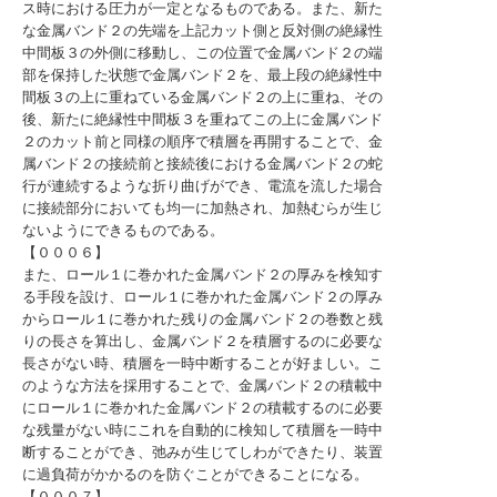
ス時における圧力が一定となるものである。また、新た
な金属バンド２の先端を上記カット側と反対側の絶縁性
中間板３の外側に移動し、この位置で金属バンド２の端
部を保持した状態で金属バンド２を、最上段の絶縁性中
間板３の上に重ねている金属バンド２の上に重ね、その
後、新たに絶縁性中間板３を重ねてこの上に金属バンド
２のカット前と同様の順序で積層を再開することで、金
属バンド２の接続前と接続後における金属バンド２の蛇
行が連続するような折り曲げができ、電流を流した場合
に接続部分においても均一に加熱され、加熱むらが生じ
ないようにできるものである。
【０００６】
また、ロール１に巻かれた金属バンド２の厚みを検知す
る手段を設け、ロール１に巻かれた金属バンド２の厚み
からロール１に巻かれた残りの金属バンド２の巻数と残
りの長さを算出し、金属バンド２を積層するのに必要な
長さがない時、積層を一時中断することが好ましい。こ
のような方法を採用することで、金属バンド２の積載中
にロール１に巻かれた金属バンド２の積載するのに必要
な残量がない時にこれを自動的に検知して積層を一時中
断することができ、弛みが生じてしわができたり、装置
に過負荷がかかるのを防ぐことができることになる。
【０００７】