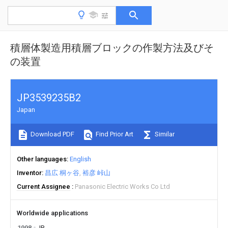
積層体製造用積層ブロックの作製方法及びそ
の装置
JP3539235B2
Japan
Download PDF
Find Prior Art
Similar
Other languages
English
Inventor
昌広 桐ヶ谷
裕彦 峠山
Current Assignee
Panasonic Electric Works Co Ltd
Worldwide applications
1998
JP