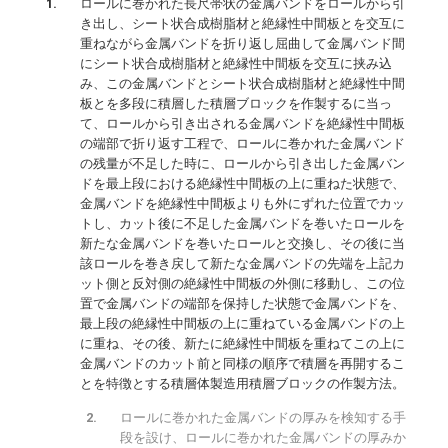
ロールに巻かれた長尺帯状の金属バンドをロールから引
き出し、シート状合成樹脂材と絶縁性中間板とを交互に
重ねながら金属バンドを折り返し屈曲して金属バンド間
にシート状合成樹脂材と絶縁性中間板を交互に挟み込
み、この金属バンドとシート状合成樹脂材と絶縁性中間
板とを多段に積層した積層ブロックを作製するに当っ
て、ロールから引き出される金属バンドを絶縁性中間板
の端部で折り返す工程で、ロールに巻かれた金属バンド
の残量が不足した時に、ロールから引き出した金属バン
ドを最上段における絶縁性中間板の上に重ねた状態で、
金属バンドを絶縁性中間板よりも外にずれた位置でカッ
トし、カット後に不足した金属バンドを巻いたロールを
新たな金属バンドを巻いたロールと交換し、その後に当
該ロールを巻き戻して新たな金属バンドの先端を上記カ
ット側と反対側の絶縁性中間板の外側に移動し、この位
置で金属バンドの端部を保持した状態で金属バンドを、
最上段の絶縁性中間板の上に重ねている金属バンドの上
に重ね、その後、新たに絶縁性中間板を重ねてこの上に
金属バンドのカット前と同様の順序で積層を再開するこ
とを特徴とする積層体製造用積層ブロックの作製方法。
ロールに巻かれた金属バンドの厚みを検知する手
段を設け、ロールに巻かれた金属バンドの厚みか