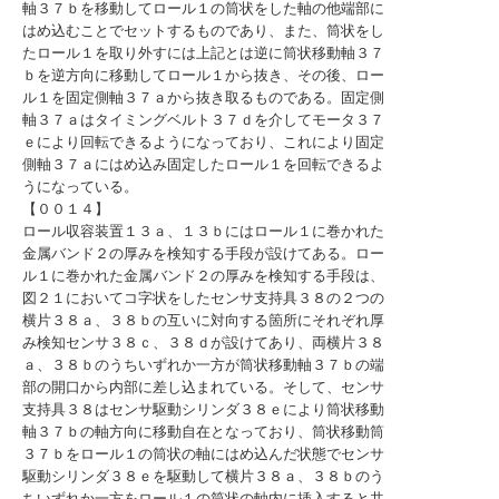
軸３７ｂを移動してロール１の筒状をした軸の他端部に
はめ込むことでセットするものであり、また、筒状をし
たロール１を取り外すには上記とは逆に筒状移動軸３７
ｂを逆方向に移動してロール１から抜き、その後、ロー
ル１を固定側軸３７ａから抜き取るものである。固定側
軸３７ａはタイミングベルト３７ｄを介してモータ３７
ｅにより回転できるようになっており、これにより固定
側軸３７ａにはめ込み固定したロール１を回転できるよ
うになっている。
【００１４】
ロール収容装置１３ａ、１３ｂにはロール１に巻かれた
金属バンド２の厚みを検知する手段が設けてある。ロー
ル１に巻かれた金属バンド２の厚みを検知する手段は、
図２１においてコ字状をしたセンサ支持具３８の２つの
横片３８ａ、３８ｂの互いに対向する箇所にそれぞれ厚
み検知センサ３８ｃ、３８ｄが設けてあり、両横片３８
ａ、３８ｂのうちいずれか一方が筒状移動軸３７ｂの端
部の開口から内部に差し込まれている。そして、センサ
支持具３８はセンサ駆動シリンダ３８ｅにより筒状移動
軸３７ｂの軸方向に移動自在となっており、筒状移動筒
３７ｂをロール１の筒状の軸にはめ込んだ状態でセンサ
駆動シリンダ３８ｅを駆動して横片３８ａ、３８ｂのう
ちいずれか一方をロール１の筒状の軸内に挿入すると共