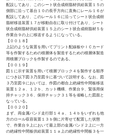
配設してあり、このシート状合成樹脂材供給装置１５の
側部に沿って基台１０の長手方向に直角にレール１６が
配設してあり、このレール１６に沿ってシート状合成樹
脂材移送装置１７が移動自在に取り付けてあり、シート
状合成樹脂材供給装置１５上のシート状合成樹脂材５を
作業台９の上に移送するようになっている。
【００１８】
上記のような装置を用いてプリント配線板やＩＣカード
等を作製するための積層体を製造するための積層体製造
用積層ブロックを作製するのである。
【００１９】
図１に示す装置を用いて積層ブロック４を製作する順序
につき以下図３乃至図９に基づいて説明する。なお、図
３乃至図９においては、作図の都合上絶縁性中間板移送
装置１２ａ、１２ｂ、カット機構、作業台９、緊張用保
持チャック３６、保持チャック３１等を省略した図面と
なっている。
【００２０】
まず、両金属バンド走行部１４ａ、１４ｂをいずれも他
方のロール収容装置１３ｂ側に片寄せて配置した状態
で、作業台９上において最上部の金属バンド２上に一方
の絶縁性中間板供給装置１１ａ上の絶縁性中間板３を一