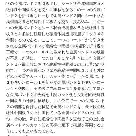
状の金属バンド２を引き出し、シート状合成樹脂材５と
絶縁性中間板３とを交互に重ねながらこの一つの金属バ
ンド２を折り返し屈曲して金属バンド２間にシート状合
成樹脂材５と絶縁性中間板３を交互に挟み込み、この一
つの金属バンド２とシート状合成樹脂材５と絶縁性中間
板３とを多段に積層した積層体製造用積層ブロック４を
作製するのである。ここで、一つのロール１から引き出
される金属バンド２が絶縁性中間板３の端部で折り返す
工程で、一つのロール１に巻かれた金属バンド２の残量
が不足した時に、一つのロール１から引き出した金属バ
ンド２を最上段における絶縁性中間板３の上に重ねた状
態で、一つの金属バンド２を絶縁性中間板３よりも外に
ずれた位置でカットし、カット後に不足した金属バンド
２を巻いたロール１を新たな金属バンド２を巻いたロー
ル１と交換し、その後に当該ロール１を巻き戻して新た
な金属バンド２の先端を上記カット側と反対側の絶縁性
中間板３の外側に移動し、この位置で一つの金属バンド
２の端部を保持した状態で金属バンド２を、最上段の絶
縁性中間板３の上に重ねている金属バンド２の上に重
ね、その後、新たに絶縁性中間板３を重ねてこの上に金
属バンド２のカット前と同様の順序で積層を再開するよ
うにしてもよいものである。