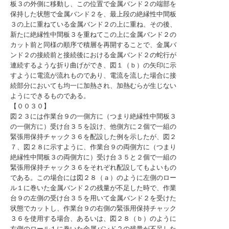
板３の外側に移動し、この位置で金属バンド２の端部を
保持した状態で金属バンド２を、最上段の絶縁性中間板
３の上に重ねている金属バンド２の上に重ね、その後、
新たに絶縁性中間板３を重ねてこの上に金属バンド２の
カット前と同様の順序で積層を再開することで、金属バ
ンド２の接続前と接続後における金属バンド２の蛇行が
連続するような折り曲げができ、図１（ｂ）の矢印に示
すように電流が流れものであり、電流を流した場合に接
続部分においても均一に加熱され、加熱むらが生じない
ようにできるものである。
【００３０】
図２３には作業台９の一側方に（つまり絶縁性中間板３
の一側方に）受け台３５を設け、他側方に２個で一組の
緊張用保持チャック３６を配設した例を示したが、図２
７、図２８に示すように、作業台９の両側方に（つまり
絶縁性中間板３の両側方に）受け台３５と２個で一組の
緊張用保持チャック３６をそれぞれ配設してもよいもの
である。この場合には図２８（ａ）のように左側のロー
ル１に巻いた金属バンド２の残量が不足した時で、作業
台９の左側の受け台３５を用いて金属バンド２を受けた
状態でカットし、作業台９の右側の緊張用保持チャック
３６を使用する場合、あるいは、図２８（ｂ）のように
右側のロール１に巻いた金属バンド２の残量が不足した