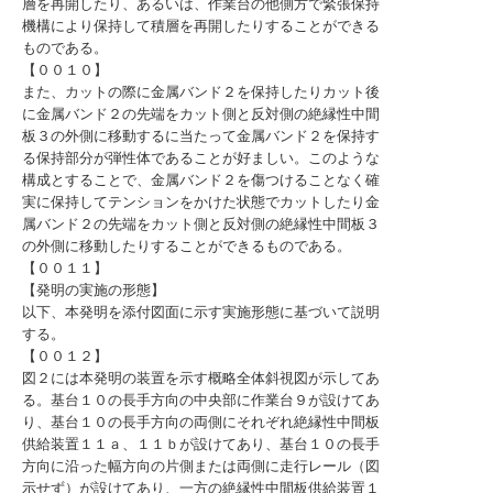
層を再開したり、あるいは、作業台の他側方で緊張保持
機構により保持して積層を再開したりすることができる
ものである。
【００１０】
また、カットの際に金属バンド２を保持したりカット後
に金属バンド２の先端をカット側と反対側の絶縁性中間
板３の外側に移動するに当たって金属バンド２を保持す
る保持部分が弾性体であることが好ましい。このような
構成とすることで、金属バンド２を傷つけることなく確
実に保持してテンションをかけた状態でカットしたり金
属バンド２の先端をカット側と反対側の絶縁性中間板３
の外側に移動したりすることができるものである。
【００１１】
【発明の実施の形態】
以下、本発明を添付図面に示す実施形態に基づいて説明
する。
【００１２】
図２には本発明の装置を示す概略全体斜視図が示してあ
る。基台１０の長手方向の中央部に作業台９が設けてあ
り、基台１０の長手方向の両側にそれぞれ絶縁性中間板
供給装置１１ａ、１１ｂが設けてあり、基台１０の長手
方向に沿った幅方向の片側または両側に走行レール（図
示せず）が設けてあり、一方の絶縁性中間板供給装置１