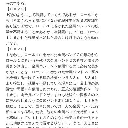
ものである。
【００２５】
上記のようにして積層していくのであるが、ロール１か
ら引き出される金属バンド２が絶縁性中間板３の端部で
折り返す工程で、ロール１に巻かれた金属バンド２の残
量が不足することがあるが、本発明においては、ロール
１に巻かれた残量が不足した場合には以下のような動作
となる。
【００２６】
すなわち、ロール１に巻かれた金属バンド２の厚みから
ロール１に巻かれた残りの金属バンド２の巻数と残りの
長さを算出し、金属バンド２を積層するのに必要な長さ
がないことを、ロール１に巻かれた金属バンド２の厚み
を検知する手段である厚み検知センサ３８ｃ、３８ｄに
より検知し、残量が不足している場合には、最上段の絶
縁性中間板３を積層したのちに、正規の積層動作を一時
中止し、両金属バンド２がいずれも絶縁性中間板３の上
に重ねられるように金属バンド走行部１４ａ、１４ｂを
移動し（ここで、図９においては一方の金属バンド走行
部１４ａを移動した後、他方の金属バンド走行部１４ｂ
を移動し）ていずれも図９のように作業台９の一側方ま
たは他側方に並んで位置する状態とし、次に、図１０に