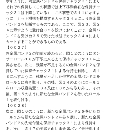
示すように、両金属バンド２を保持チャック３１により
それぞれ保持し（この状態では上下移動自在な保持チャ
ック３１は下降している）、この状態で図１１に示すよ
うに、カット機構を構成するカッタ３４ａにより両金属
バンド２を切断するものである。ここで、図２３、図２
４に示すように受け台３５を設けておくことで、金属バ
ンド２を受け台３５で受けた状態でカッタ３４ａにより
カットすることができるものである。
【００２７】
両金属バンド２の切断が終わると、図１２のようにダン
サーロール１８が下限に来るまで保持チャック３１を上
昇させる。次に、残量が不足する方の金属バンド２を保
持していた保持チャック３１による保持を解除し、図１
３に示すように、残量が不足した他方の金属バンド２を
ロール１に巻き取り、その後、図１４のようにロール１
をロール収容装置１３ａ又は１３ｂから取り外し、その
後、図１５のように新たな金属バンド２を巻いたロール
１を取付ける。
【００２８】
次に、図１６のように、新たな金属バンド２を巻いたロ
ール１から新たな金属バンド２を巻き戻し、新たな金属
バンド２の先端付近を保持チャック３１により保持す
る。次に、図１７の矢印方向に両金属バンド走行部１４