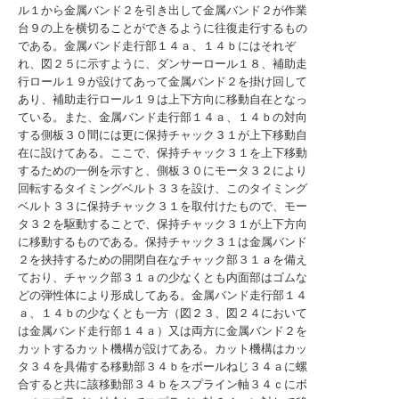
ル１から金属バンド２を引き出して金属バンド２が作業
台９の上を横切ることができるように往復走行するもの
である。金属バンド走行部１４ａ、１４ｂにはそれぞ
れ、図２５に示すように、ダンサーロール１８、補助走
行ロール１９が設けてあって金属バンド２を掛け回して
あり、補助走行ロール１９は上下方向に移動自在となっ
ている。また、金属バンド走行部１４ａ、１４ｂの対向
する側板３０間には更に保持チャック３１が上下移動自
在に設けてある。ここで、保持チャック３１を上下移動
するための一例を示すと、側板３０にモータ３２により
回転するタイミングベルト３３を設け、このタイミング
ベルト３３に保持チャック３１を取付けたもので、モー
タ３２を駆動することで、保持チャック３１が上下方向
に移動するものである。保持チャック３１は金属バンド
２を挟持するための開閉自在なチャック部３１ａを備え
ており、チャック部３１ａの少なくとも内面部はゴムな
どの弾性体により形成してある。金属バンド走行部１４
ａ、１４ｂの少なくとも一方（図２３、図２４において
は金属バンド走行部１４ａ）又は両方に金属バンド２を
カットするカット機構が設けてある。カット機構はカッ
タ３４を具備する移動部３４ｂをボールねじ３４ａに螺
合すると共に該移動部３４ｂをスプライン軸３４ｃにボ