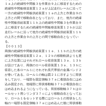
１ａ上の絶縁性中間板３を作業台９上に移送するための
絶縁性中間板移送装置１２ａが上記走行レールに沿って
一方の絶縁性中間板供給装置１１ａの上方と作業台９の
上方との間で移動自在となっており、また、他方の絶縁
性中間板供給装置１１ｂ上の絶縁性中間板３を作業台９
上に移送するための絶縁性中間板移送装置１２ｂが上記
走行レールに沿って他方の絶縁性中間板供給装置１１ｂ
の上方と作業台９の上方との間で移動自在となってい
る。
【００１３】
両側の絶縁性中間板供給装置１１ａ、１１ｂの上方の絶
縁性中間板移送装置１２ａ、１２ｂの移動軌跡よりも更
に上方位置にはそれぞれロール収容装置１３ａ、１３ｂ
が設けてあり、両側のロール収容装置１３ａ、１３ｂに
収容した各ロール１にそれぞれ長尺帯状の金属バンド２
が巻いてある。ロール１の軸は図２１に示すように筒状
をしており、一端部を固定側軸３７ａに着脱自在にはめ
込み固定され、他端部に筒状移動軸３７ｂが着脱自在に
はめ込まれるようになっている。筒状移動軸３７ｂはロ
ールセット用シリンダ３７ｃにより移動自在となってお
り、ロール１をセットする際にはロール１の筒状をした
軸の一端部を固定側軸３７ａにはめ込んだ後に筒状移動