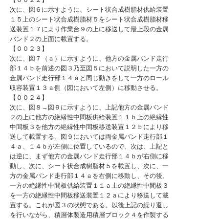
次に、図６に示すように、シート状合成樹脂材供給装置
１５上のシート状合成樹脂材５をシート状合成樹脂材移
送装置１７により作業台９の上に移送して最上段の金属
バンド２の上面に載置する。
【００２３】
次に、図７（ａ）に示すように、他方の金属バンド走行
部１４ｂを前述の図３乃至図５において説明した一方の
金属バンド走行部１４ａと同じ動きをして一方のロール
収容装置１３ａ側（図において左側）に移動させる。
【００２４】
次に、図８→図９に示すように、上記他方の金属バンド
２の上に他方の絶縁性中間板供給装置１１ｂ上の絶縁性
中間板３を他方の絶縁性中間板移送装置１２ｂにより移
送して載置する。図９においては両金属バンド走行部１
４ａ、１４ｂが左側に位置しているので、次は、上記と
は逆に、まず他方の金属バンド走行部１４ｂが右側に移
動し、次に、シート状合成樹脂材５を載置し、次に、一
方の金属バンド走行部１４ａを右側に移動し、その後、
一方の絶縁性中間板供給装置１１ａ上の絶縁性中間板３
を一方の絶縁性中間板移送装置１２ａにより移送して載
置する。これが図３の状態である。以後上記の繰り返し
を行いながら、積層体製造用積層ブロック４を作製する