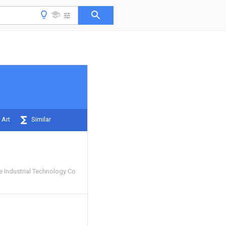
 Art
Similar
Industrial Technology Co