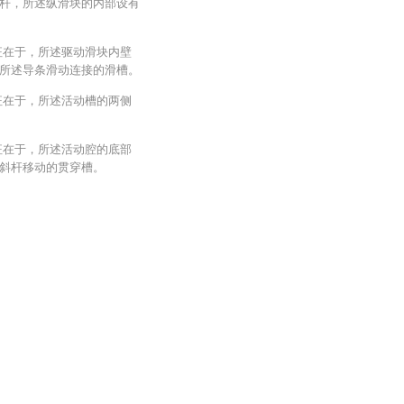
杆，所述纵滑块的内部设有
征在于，所述驱动滑块内壁
所述导条滑动连接的滑槽。
征在于，所述活动槽的两侧
征在于，所述活动腔的底部
斜杆移动的贯穿槽。