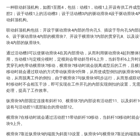
一种联动斜顶机构，如图1至图4，包括：动模1，动模1上开设有供工件成
腔2；设于动模1上的活动槽3；设于活动槽3内的驱动滑块4设于驱动滑块4
动斜顶机构。
联动斜顶机构包括：开设于驱动滑块4内部的导向孔5、插设于导向孔5内部
6、设于驱动滑块4内部的横滑块7、开设于横滑块7内部的贯穿孔8、以及
块4内部的纵滑块9。
通过活动槽3可以使驱动滑块4在其内部滑动，从而利用驱动滑块4起到整体
用，当动模1与定模分模时，定模则会带动斜导杆6上升，当斜导杆6上升时
贯穿孔8先带动横滑块7移动，横滑块7移动时就会脱离成型后的工件，且横
移动时就会通过联动的方式带动纵滑块9升降，从而使成型倒扣的纵滑块9
动，从而脱离工件的倒扣，由于横滑块7与纵滑块9同步运行，从而形成联
时移动时不会相互干涉，即可实现在工件开孔的内部实现倒扣的设置，无
处理，提高了工作效率。
纵滑块9内部固定连接有斜杆10、横滑块7的内部设有活动腔11、以及斜杆1
设有与活动腔11底部贴合的滑动部12。
横滑块7在移动时就会通过活动腔11带动斜杆10移动，当斜杆10移动时就
块9上升。
横滑块7靠近纵滑块9的端面为斜面13设置，纵滑块9与横滑块7靠近的端面