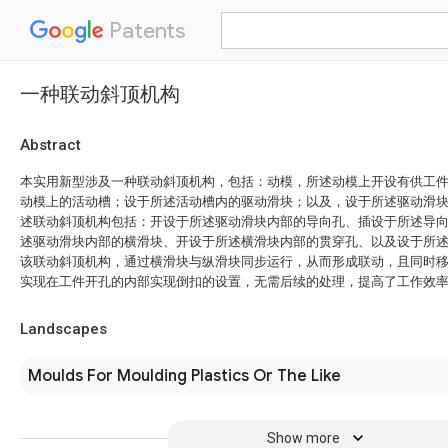
Patents
一种联动斜顶机构
Abstract
本实用新型涉及一种联动斜顶机构，包括：动模，所述动模上开设有供工
动模上的活动槽；设于所述活动槽内的驱动滑块；以及，设于所述驱动滑
述联动斜顶机构包括：开设于所述驱动滑块内部的导向孔、插设于所述导
述驱动滑块内部的横滑块、开设于所述横滑块内部的贯穿孔、以及设于所
该联动斜顶机构，通过横滑块与纵滑块同步运行，从而形成联动，且同时
实现在工件开孔的内部实现倒扣的设置，无需后续的处理，提高了工作效
Landscapes
Moulds For Moulding Plastics Or The Like
Show more