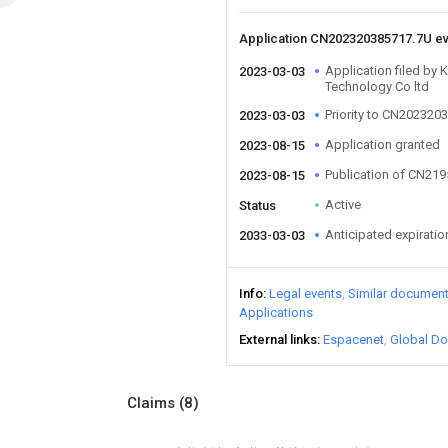
Application CN202320385717.7U e
Application filed by
2023-03-03
Technology Co ltd
Priority to CN202320
2023-03-03
Application granted
2023-08-15
Publication of CN21
2023-08-15
Active
Status
Anticipated expiratio
2033-03-03
Info
Legal events
Similar documen
Applications
External links
Espacenet
Global Do
Claims
(8)