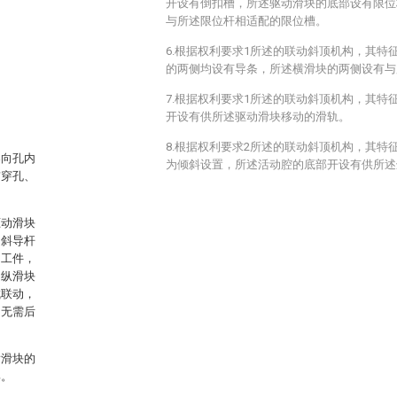
开设有倒扣槽，所述驱动滑块的底部设有限位
与所述限位杆相适配的限位槽。
6.根据权利要求1所述的联动斜顶机构，其特
的两侧均设有导条，所述横滑块的两侧设有与
7.根据权利要求1所述的联动斜顶机构，其特
开设有供所述驱动滑块移动的滑轨。
8.根据权利要求2所述的联动斜顶机构，其特
导向孔内
为倾斜设置，所述活动腔的底部开设有供所述
贯穿孔、
驱动滑块
当斜导杆
的工件，
的纵滑块
成联动，
，无需后
横滑块的
部。