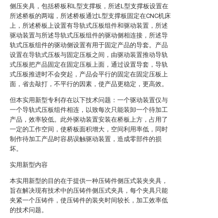
侧压夹具，包括桥板和L型支撑板，所述L型支撑板设置在
所述桥板的两端，所述桥板通过L型支撑板固定在CNC机床
上，所述桥板上设置有导轨式压板组件和驱动装置，所述
驱动装置与所述导轨式压板组件的驱动侧相连接，所述导
轨式压板组件的驱动侧设置有用于固定产品的导套。产品
设置在导轨式压板与固定压板之间，由驱动装置推动导轨
式压板把产品固定在固定压板上面，通过设置导套，导轨
式压板推进时不会突起，产品会平行的固定在固定压板上
面，省去敲打，不平行的因素，使产品更稳定，更高效。
但本实用新型专利存在以下技术问题：一个驱动装置仅与
一个导轨式压板组件相连，以致每次只能装卸一个待加工
产品，效率较低。此外驱动装置安装在桥板上方，占用了
一定的工作空间，使桥板面积增大，空间利用率低，同时
制作待加工产品时容易误触驱动装置，造成零部件的损
坏。
实用新型内容
本实用新型的目的在于提供一种压铸件侧压式装夹夹具，
旨在解决现有技术中的压铸件侧压式夹具，每个夹具只能
夹紧一个压铸件，使压铸件的装夹时间较长，加工效率低
的技术问题。