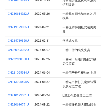
CN214769745U
2021-11-19
治具顶升压紧机构和激光
切割设备
CN210614922U
2020-05-26
一种具有顶出结构的冲压
模具
CN219379885U
2023-07-21
一种压铸件侧压式装夹夹
具
CN215789350U
2022-02-11
便携式夹具
CN220903082U
2024-05-07
一种工件的装夹夹具
CN222520368U
2025-02-25
一种用于后通门板的焊接
定位装置
CN221065984U
2024-06-04
一种用于椎弓根钉的夹具
CN113305595A
2021-08-27
一种电力柜打孔定位装置
以及定位方法
CN210173061U
2020-03-24
L形工件装夹加工工装
CN220636791U
2024-03-22
一种焊接机器人用防脱夹