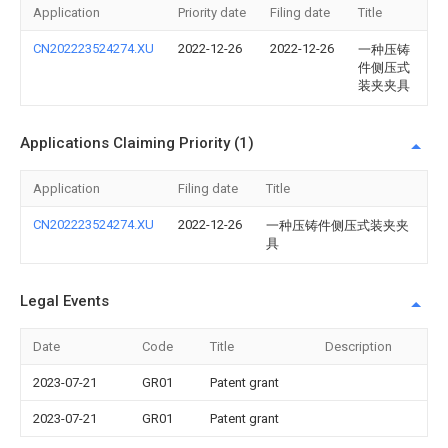
Application
Priority date
Filing date
Title
CN202223524274.XU
2022-12-26
2022-12-26
一种压铸
件侧压式
装夹夹具
Applications Claiming Priority (1)
Application
Filing date
Title
CN202223524274.XU
2022-12-26
一种压铸件侧压式装夹夹
具
Legal Events
Date
Code
Title
Description
2023-07-21
GR01
Patent grant
2023-07-21
GR01
Patent grant