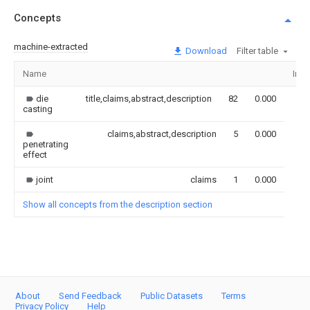
Concepts
machine-extracted
Download
Filter table
Name
Ima
die
title,claims,abstract,description
82
0.000
casting
claims,abstract,description
5
0.000
penetrating
effect
joint
claims
1
0.000
Show all concepts from the description section
About
Send Feedback
Public Datasets
Terms
Privacy Policy
Help