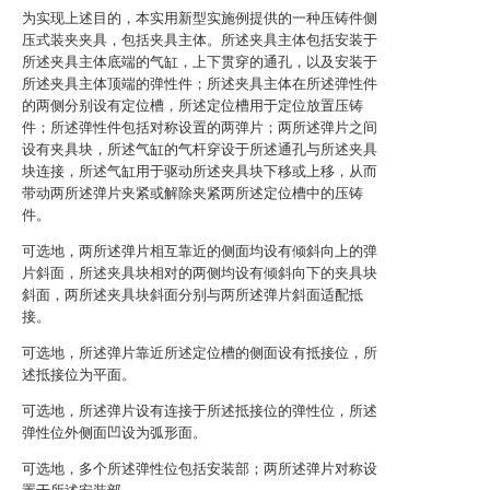
为实现上述目的，本实用新型实施例提供的一种压铸件侧
压式装夹夹具，包括夹具主体。所述夹具主体包括安装于
所述夹具主体底端的气缸，上下贯穿的通孔，以及安装于
所述夹具主体顶端的弹性件；所述夹具主体在所述弹性件
的两侧分别设有定位槽，所述定位槽用于定位放置压铸
件；所述弹性件包括对称设置的两弹片；两所述弹片之间
设有夹具块，所述气缸的气杆穿设于所述通孔与所述夹具
块连接，所述气缸用于驱动所述夹具块下移或上移，从而
带动两所述弹片夹紧或解除夹紧两所述定位槽中的压铸
件。
可选地，两所述弹片相互靠近的侧面均设有倾斜向上的弹
片斜面，所述夹具块相对的两侧均设有倾斜向下的夹具块
斜面，两所述夹具块斜面分别与两所述弹片斜面适配抵
接。
可选地，所述弹片靠近所述定位槽的侧面设有抵接位，所
述抵接位为平面。
可选地，所述弹片设有连接于所述抵接位的弹性位，所述
弹性位外侧面凹设为弧形面。
可选地，多个所述弹性位包括安装部；两所述弹片对称设