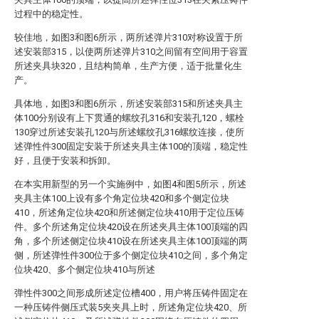
过程中的稳定性。
较佳地，如图3和图6所示，两所述弹片310对称设置于所
述安装部315，以使两所述弹片310之间留有空间用于容置
所述夹具块320，且结构简单，生产方便，适于批量化生
产。
具体地，如图3和图6所示，所述安装部315和所述夹具主
体100分别设有上下贯通的螺纹孔316和安装孔120，螺栓
130穿过所述安装孔120与所述螺纹孔316螺纹连接，使所
述弹性件300固定安装于所述夹具主体100的顶端，稳定性
好，且便于安装和拆卸。
在本实用新型的另一个实施例中，如图4和图5所示，所述
夹具主体100上设有多个角定位块420和多个侧定位块
410，所述角定位块420和所述侧定位块410用于定位压铸
件。多个所述角定位块420设在所述夹具主体100顶端的四
角，多个所述侧定位块410设在所述夹具主体100顶端的两
侧，所述弹性件300位于多个侧定位块410之间，多个角定
位块420、多个侧定位块410与所述
弹性件300之间形成所述定位槽400，用户将压铸件固定在
一种压铸件侧压式装5夹夹具上时，所述角定位块420、所