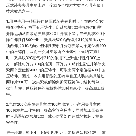
压式装夹夹具中的上述一个或多个技术方案至少具有如下
技术效果之一：
1.用户使用一种压铸件侧压式装夹夹具时，可在两个定位
槽400中分别放置有压铸件，启动气缸200使气杆210进行
升降运动从而带动夹具块320上升或下降，当夹具块320下
降至弹性件300中时，夹具块320给两弹片310施加压力推
顶两弹片310均向外侧弹性变形并分别夹紧两个定位槽400
中的压铸件，从而一次可夹紧两个压铸件；当结束加工
时，夹具块320在气杆210的作用下上升至弹性件300上
方，解除对弹片310的推顶，两弹片310弹性复位并解除夹
紧两个定位槽400中的压铸件，可取出两个定位槽400中的
压铸件。因此，本实用新型的压铸件侧压式装夹夹具通过
两弹片310可一次夹紧或解除夹紧两压铸件，结构简单，
操作方便，使压铸件的装载和拆卸时间减少，提高加工效
率。
2.气缸200安装在夹具主体100的底端，不占用夹具主体
100顶端的工作空间，提高空间利用率，同时加工压铸件
时不易误触到气缸200，减少对零部件造成的损坏，提高
安全性。
进一步地，如图4、图6和图7所示，两所述弹片310相互靠