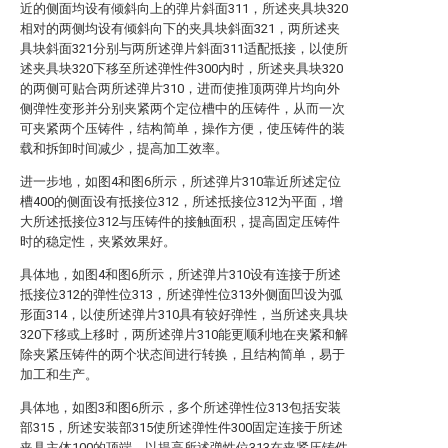
近的侧面均设有倾斜向上的弹片斜面311，所述夹具块320
相对的两侧均设有倾斜向下的夹具块斜面321，两所述夹
具块斜面321分别与两所述弹片斜面311适配抵接，以使所
述夹具块320下移至所述弹性件300内时，所述夹具块320
的两侧可贴合两所述弹片310，进而使推顶两弹片均向外
侧弹性变形并分别夹紧两个定位槽中的压铸件，从而一次
可夹紧两个压铸件，结构简单，操作方便，使压铸件的装
载和拆卸时间减少，提高加工效率。
进一步地，如图4和图6所示，所述弹片310靠近所述定位
槽400的侧面设有抵接位312，所述抵接位312为平面，增
大所述抵接位312与压铸件的接触面积，提高固定压铸件
时的稳定性，夹紧效果好。
具体地，如图4和图6所示，所述弹片310设有连接于所述
抵接位312的弹性位313，所述弹性位313外侧面凹设为弧
形面314，以使所述弹片310具有较好弹性，当所述夹具块
320下移或上移时，两所述弹片310能更顺利地在夹紧和解
除夹紧压铸件的两个状态间进行转换，且结构简单，易于
加工和生产。
具体地，如图3和图6所示，多个所述弹性位313包括安装
部315，所述安装部315使所述弹性件300固定连接于所述
夹具主体100的顶端，以提高所述弹性位313在夹紧压铸件