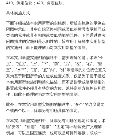
410、侧定位块；420、角定位块。
具体实施方式
下面详细描述本实用新型的实施例，所述实施例的示例在
附图中示出，其中自始至终相同或类似的标号表示相同或
类似的元件或具有相同或类似功能的元件。下面通过参考
附图描述的实施例是示例性的，旨在用于解释本实用新型
的实施例，而不能理解为对本实用新型的限制。
在本实用新型实施例的描述中，需要理解的是，术语“长
度”、“宽度”、“上”、“下”、“前”、“后”、“左”、“右”、“竖
直”、“水平”、“顶”、“底”“内”、“外”等指示的方位或位置关
系为基于附图所示的方位或位置关系，仅是为了便于描述
本实用新型实施例和简化描述，而不是指示或暗示所指的
装置或元件必须具有特定的方位、以特定的方位构造和操
作，因此不能理解为对本实用新型的限制。
此外，在本实用新型实施例的描述中，“多个”的含义是两
个或两个以上，除非另有明确具体的限定。
在本实用新型实施例中，除非另有明确的规定和限定，术
语“安装”、“相连”、“连接”、“固定”等术语应做广义理解，
例如，可以是固定连接，也可以是可拆卸连接，或成一