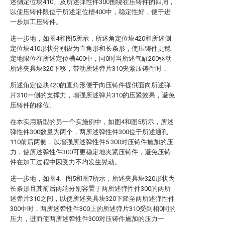
述侧定位块410、及所述弹性件300围绕在压铸件的四周，
以使压铸件限位于所述定位槽400中，稳定性好，便于进
一步加工压铸件。
进一步地，如图4和图5所示，所述角定位块420和所述侧
定位块410形状分别设为直角形和长条形，使压铸件更稳
定地限位在所述定位槽400中，同0时当所述气缸200驱动
所述夹具块320下移，带动所述弹片310夹紧压铸件时，
所述角定位块420的直角形便于向压铸件提供面向所述弹
片310一侧的支撑力，增强所述弹片310的压紧效果，避免
压铸件的移位。
在本实用新型的另一个实施例中，如图4和图5所示，所述
弹性件300数量为两个，两所述弹性件300位于所述通孔
110前后两侧，以增强所述弹性件5 300对压铸件施加的压
力，使所述弹性件300可更稳定地夹紧压铸件，避免压铸
件在加工过程中因受力不均发生晃动。
进一步地，如图4、图5和图7所示，所述夹具块320形状为
长条形且其前后两端分别容置于两所述弹性件300的两所
述弹片310之间，以使所述夹具块320下降至两所述弹性件
300中时，两所述弹性件300上的所述弹片310受到相0同的
压力，进而使两所述弹性件300对压铸件施加的压力一