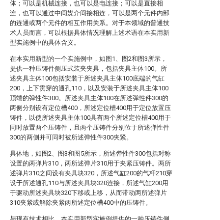
体；可以是机械连接，也可以是电连接；可以是直接相
连，也可以通过中间媒介间接相连，可以是两个元件内部
的连通或两个元件的相互作用关系。对于本领域的普通技
术人员而言，可以根据具体情况理解上述术语在本实用新
型实施例中的具体含义。
在本实用新型的一个实施例中，如图1、图2和图3所示，
提供一种压铸件侧压式装夹夹具，包括夹具主体100。所
述夹具主体100包括安装于所述夹具主体100底端的气缸
200，上下贯穿的通孔110，以及安装于所述夹具主体100
顶端的弹性件300。所述夹具主体100在所述弹性件300的
两侧分别设有定位槽400，所述定位槽400用于定位放置压
铸件，以使所述夹具主体100具有两个所述定位槽400用于
同时放置两个压铸件，且两个压铸件分别位于所述弹性件
300的两侧并可同时被所述弹性件300夹紧。
具体地，如图2、图3和图5所示，所述弹性件300包括对称
设置的两弹片310，两所述弹片310用于夹紧压铸件。两所
述弹片310之间设有夹具块320，所述气缸200的气杆210穿
设于所述通孔110与所述夹具块320连接，所述气缸200用
于驱动所述夹具块320下移或上移，从而带动两所述弹片
310夹紧或解除夹紧两所述定位槽400中的压铸件。
与现有技术相比，本实用新型实施例提供的一种压铸件侧