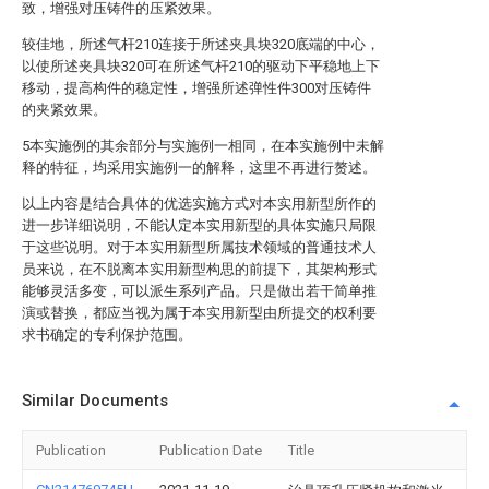
致，增强对压铸件的压紧效果。
较佳地，所述气杆210连接于所述夹具块320底端的中心，
以使所述夹具块320可在所述气杆210的驱动下平稳地上下
移动，提高构件的稳定性，增强所述弹性件300对压铸件
的夹紧效果。
5本实施例的其余部分与实施例一相同，在本实施例中未解
释的特征，均采用实施例一的解释，这里不再进行赘述。
以上内容是结合具体的优选实施方式对本实用新型所作的
进一步详细说明，不能认定本实用新型的具体实施只局限
于这些说明。对于本实用新型所属技术领域的普通技术人
员来说，在不脱离本实用新型构思的前提下，其架构形式
能够灵活多变，可以派生系列产品。只是做出若干简单推
演或替换，都应当视为属于本实用新型由所提交的权利要
求书确定的专利保护范围。
Similar Documents
Publication
Publication Date
Title