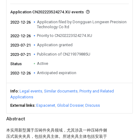
Application CN202223524274.XU events
Application filed by Dongguan Longwen Precision
2022-12-26
Technology Co ltd
Priority to CN202223524274.XU
2022-12-26
Application granted
2023-07-21
Publication of CN219379885U
2023-07-21
Active
Status
Anticipated expiration
2032-12-26
Info
Legal events
Similar documents
Priority and Related
Applications
External links
Espacenet
Global Dossier
Discuss
Abstract
本实用新型属于压铸件夹具领域，尤其涉及一种压铸件侧
压式装夹夹具，包括夹具主体。所述夹具主体包括安装于