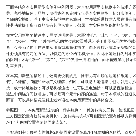
下面将结合本实用新型实施例中的附图，对本实用新型实施例中的技术方
楚、完整地描述，显然，所描述的实施例仅仅是本实用新型一部分实施例
全部的实施例。基于本实用新型中的实施例，本领域普通技术人员在没有
性劳动前提下所获得的所有其他实施例，都属于本实用新型保护的范围。
在本实用新型的描述中，需要说明的是，术语“中心”、“上”、“下”、“左”、“右
直”、“水平”、“内”、“外”等指示的方位或位置关系为基于附图所示的方位
系，仅是为了便于描述本实用新型和简化描述，而不是指示或暗示所指的
件必须具有特定的方位、以特定的方位构造和操作，因此不能理解为对本
的限制；术语“第一”、“第二”、“第三”仅用于描述目的，而不能理解为指示
对重要性。
在本实用新型的描述中，还需要说明的是，除非另有明确的规定和限定，术
装”、“相连”、“连接”应做广义理解，例如，可以是固定连接，也可以是可
接，或一体地连接；可以是机械连接，也可以是电连接；可以是直接相连
通过中间媒介间接相连，可以是两个元件内部的连通。对于本领域的普通
而言，可以具体情况理解上述术语在本实用新型中的具体含义。
参照图1-5，本实用新型提供的一种实施例：一种旋转装夹工装，包括底座1
上方固定设置有旋转装夹机构3，旋转装夹机构3两侧固定设置有移动支撑机
座1下方两侧设置有两组固定支架4。
本实施例中：移动支撑机构2包括固定设置在底座1前后侧的八组第一滚珠