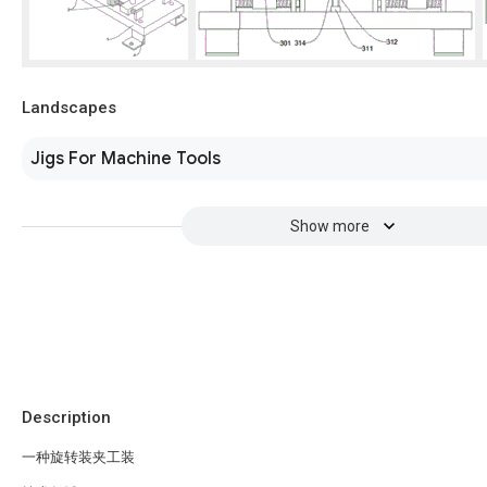
Landscapes
Jigs For Machine Tools
Show more
Description
一种旋转装夹工装