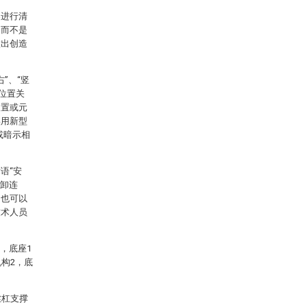
案进行清
，而不是
做出创造
”、“竖
或位置关
装置或元
实用新型
或暗示相
语“安
拆卸连
，也可以
技术人员
，底座1
构2，底
丝杠支撑