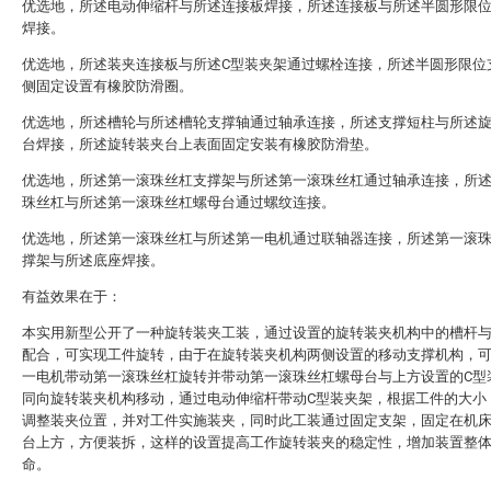
优选地，所述电动伸缩杆与所述连接板焊接，所述连接板与所述半圆形限
焊接。
优选地，所述装夹连接板与所述C型装夹架通过螺栓连接，所述半圆形限位
侧固定设置有橡胶防滑圈。
优选地，所述槽轮与所述槽轮支撑轴通过轴承连接，所述支撑短柱与所述
台焊接，所述旋转装夹台上表面固定安装有橡胶防滑垫。
优选地，所述第一滚珠丝杠支撑架与所述第一滚珠丝杠通过轴承连接，所
珠丝杠与所述第一滚珠丝杠螺母台通过螺纹连接。
优选地，所述第一滚珠丝杠与所述第一电机通过联轴器连接，所述第一滚
撑架与所述底座焊接。
有益效果在于：
本实用新型公开了一种旋转装夹工装，通过设置的旋转装夹机构中的槽杆
配合，可实现工件旋转，由于在旋转装夹机构两侧设置的移动支撑机构，
一电机带动第一滚珠丝杠旋转并带动第一滚珠丝杠螺母台与上方设置的C型
同向旋转装夹机构移动，通过电动伸缩杆带动C型装夹架，根据工件的大小
调整装夹位置，并对工件实施装夹，同时此工装通过固定支架，固定在机
台上方，方便装拆，这样的设置提高工作旋转装夹的稳定性，增加装置整
命。