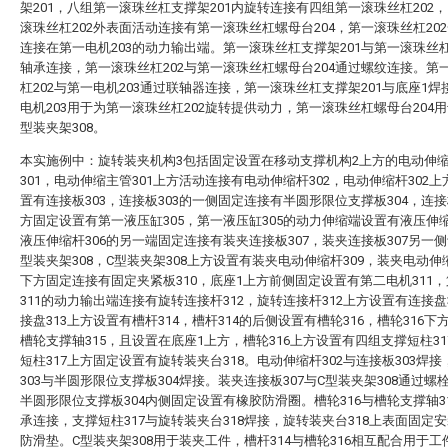
架201，八组第一滚珠丝杠支撑架201内旋转连接有四组第一滚珠丝杠202
滚珠丝杠202外表面活动连接有第一滚珠丝杠螺母台204，第一滚珠丝杠20
连接在第一电机203的动力输出端。第一滚珠丝杠支撑架201与第一滚珠丝杠
轴承连接，第一滚珠丝杠202与第一滚珠丝杠螺母台204通过螺纹连接。第
杠202与第一电机203通过联轴器连接，第一滚珠丝杠支撑架201与底座1焊
电机203用于为第一滚珠丝杠202旋转提供动力，第一滚珠丝杠螺母台204用
型装夹架308。
本实施例中：旋转装夹机构3包括固定设置在移动支撑机构2上方的电动伸
301，电动伸缩主管301上方活动连接有电动伸缩杆302，电动伸缩杆302
置有连接板303，连接板303的一侧固定连接有半圆形限位支撑板304，连接
方固定设置有第一液压缸305，第一液压缸305的动力伸缩端设置有液压伸缩
液压伸缩杆306的另一端固定连接有装夹连接板307，装夹连接板307另一侧
型装夹架308，C型装夹架308上方设置有装夹电动伸缩杆309，装夹电动伸缩
下方固定连接有固定夹紧板310，底座1上方前侧固定设置有第二电机311
311的动力输出端连接有旋转连接杆312，旋转连接杆312上方设置有连接盘
接盘313上方设置有槽杆314，槽杆314的后侧设置有槽轮316，槽轮316下
槽轮支撑轴315，且设置在底座1上方，槽轮316上方设置有四组支撑短柱31
短柱317上方固定设置有旋转装夹台318。电动伸缩杆302与连接板303焊
303与半圆形限位支撑板304焊接。装夹连接板307与C型装夹架308通过螺
半圆形限位支撑板304内侧固定设置有橡胶防滑圈。槽轮316与槽轮支撑轴3
承连接，支撑短柱317与旋转装夹台318焊接，旋转装夹台318上表面固定
防滑垫。C型装夹架308用于装夹工件，槽杆314与槽轮316相互配合用于工