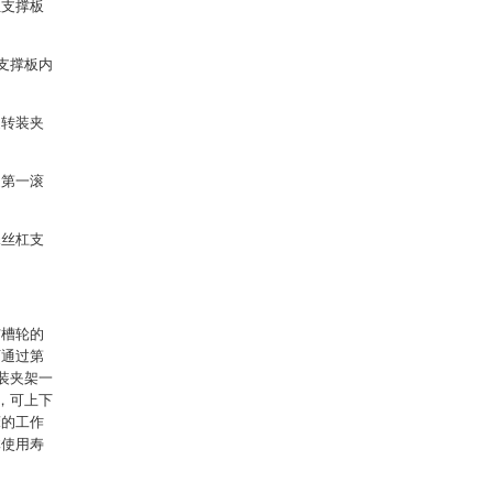
位支撑板
支撑板内
旋转装夹
述第一滚
珠丝杠支
与槽轮的
可通过第
装夹架一
，可上下
床的工作
体使用寿