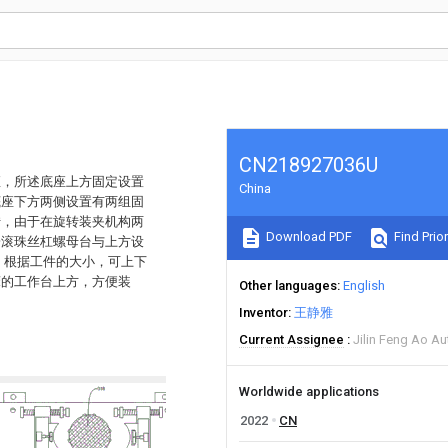
CN218927036U
座，所述底座上方固定设置
China
底座下方两侧设置有两组固
转，由于在旋转装夹机构两
Download PDF
Find Prior
一滚珠丝杠螺母台与上方设
，根据工件的大小，可上下
床的工作台上方，方便装
Other languages
English
Inventor
王静雅
Current Assignee
Jilin Feng Ao Au
Worldwide applications
2022
CN