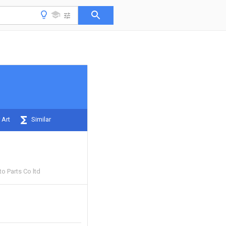
 Art
Similar
to Parts Co ltd