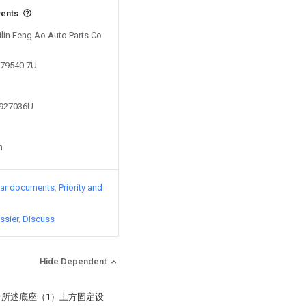
vents
Jilin Feng Ao Auto Parts Co
779540.7U
8927036U
n
lar documents
Priority and
ssier
Discuss
Hide Dependent
，所述底座（1）上方固定设