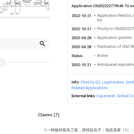
Application CN202222779540.7U e
Application filed by 
2022-10-21
ltd
Priority to CN202222
2022-10-21
Application granted
2023-04-28
Publication of CN21
2023-04-28
Active
Status
Anticipated expiratio
2032-10-21
Info
Cited by (2)
Legal events
Simi
Related Applications
External links
Espacenet
Global Do
Claims
(7)
1.一种旋转装夹工装，其特征在于：包括底座（1）