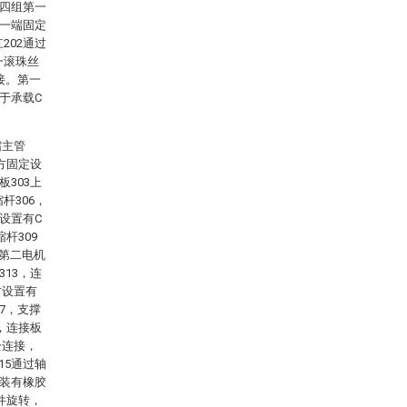
，四组第一
2一端固定
202通过
一滚珠丝
接。第一
于承载C
缩主管
上方固定设
板303上
杆306，
设置有C
杆309
，第二电机
313，连
方设置有
7，支撑
接，连接板
栓连接，
15通过轴
安装有橡胶
件旋转，