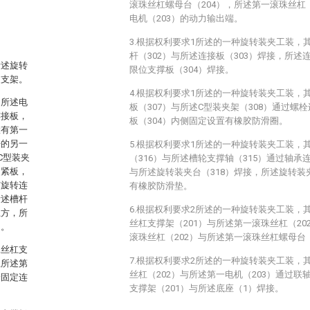
滚珠丝杠螺母台（204），所述第一滚珠丝杠
电机（203）的动力输出端。
3.根据权利要求1所述的一种旋转装夹工装，
杆（302）与所述连接板（303）焊接，所述
所述旋转
限位支撑板（304）焊接。
定支架。
4.根据权利要求1所述的一种旋转装夹工装，
，所述电
板（307）与所述C型装夹架（308）通过螺
连接板，
板（304）内侧固定设置有橡胶防滑圈。
置有第一
杆的另一
5.根据权利要求1所述的一种旋转装夹工装，
C型装夹
（316）与所述槽轮支撑轴（315）通过轴承
夹紧板，
与所述旋转装夹台（318）焊接，所述旋转装
有旋转连
有橡胶防滑垫。
所述槽杆
6.根据权利要求2所述的一种旋转装夹工装，
上方，所
丝杠支撑架（201）与所述第一滚珠丝杠（2
台。
滚珠丝杠（202）与所述第一滚珠丝杠螺母台
珠丝杠支
7.根据权利要求2所述的一种旋转装夹工装，
组所述第
丝杠（202）与所述第一电机（203）通过
端固定连
支撑架（201）与所述底座（1）焊接。