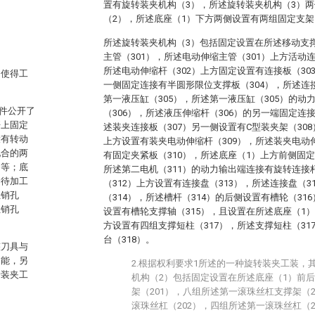
置有旋转装夹机构（3），所述旋转装夹机构（3）
（2），所述底座（1）下方两侧设置有两组固定支架
所述旋转装夹机构（3）包括固定设置在所述移动支
主管（301），所述电动伸缩主管（301）上方活动
所述电动伸缩杆（302）上方固定设置有连接板（30
，使得工
一侧固定连接有半圆形限位支撑板（304），所述连
。
第一液压缸（305），所述第一液压缸（305）的动
文件公开了
（306），所述液压伸缩杆（306）的另一端固定连
杆上固定
述装夹连接板（307）另一侧设置有C型装夹架（308
设有转动
上方设置有装夹电动伸缩杆（309），所述装夹电动
配合的两
有固定夹紧板（310），所述底座（1）上方前侧固定
相等；底
所述第二电机（311）的动力输出端连接有旋转连接
个待加工
（312）上方设置有连接盘（313），所述连接盘（3
位销孔
（314），所述槽杆（314）的后侧设置有槽轮（31
位销孔
设置有槽轮支撑轴（315），且设置在所述底座（1）
方设置有四组支撑短柱（317），所述支撑短柱（3
台（318）。
整刀具与
功能，另
2.根据权利要求1所述的一种旋转装夹工装，
转装夹工
机构（2）包括固定设置在所述底座（1）前
架（201），八组所述第一滚珠丝杠支撑架（
滚珠丝杠（202），四组所述第一滚珠丝杠（