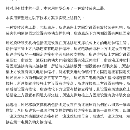
针对现有技术的不足，本实用新型公开了一种旋转装夹工装。
本实用新型通过以下技术方案来实现上述目的：
一种旋转装夹工装，包括底座，所述底座上方固定设置有旋转装夹机构，
装夹机构两侧固定设置有移动支撑机构，所述底座下方两侧设置有两组固
所述旋转装夹机构包括固定设置在所述移动支撑机构上方的电动伸缩主管
动伸缩主管上方活动连接有电动伸缩杆，所述电动伸缩杆上方固定设置有
所述连接板的一侧固定连接有半圆形限位支撑板，所述连接板上方固定设
液压缸，所述第一液压缸的动力伸缩端设置有液压伸缩杆，所述液压伸缩
端固定连接有装夹连接板，所述装夹连接板另一侧设置有C型装夹架，所述
架上方设置有装夹电动伸缩杆，所述装夹电动伸缩杆下方固定连接有固定
所述底座上方前侧固定设置有第二电机，所述第二电机的动力输出端连接
接杆，所述旋转连接杆上方设置有连接盘，所述连接盘上方设置有槽杆，
的后侧设置有槽轮，所述槽轮下方设置有槽轮支撑轴，且设置在所述底座
述槽轮上方设置有四组支撑短柱，所述支撑短柱上方固定设置有旋转装夹
优选地，所述移动支撑机构包括固定设置在所述底座前后侧的八组第一滚
撑架，八组所述第一滚珠丝杠支撑架内旋转连接有四组第一滚珠丝杠，四
一滚珠丝杠外表面活动连接有第一滚珠丝杠螺母台，所述第一滚珠丝杠一
接在第一电机的动力输出端。