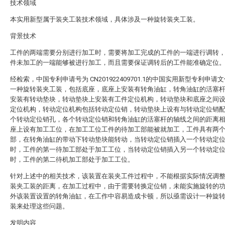
技术领域
本实用新型属于装夹工装技术领域，具体涉及一种旋转装夹工装。
背景技术
工件的两端需要分别进行加工时，需要将加工完成的工件的一端进行调转
件未加工的一端能够被进行加工，而且需要保证调转后的工件能准确定位
经检索，中国专利申请号为 CN201922409701.1的中国实用新型专利申请
一种旋转装夹工装，包括底座，底座上安装有转角油缸，转角油缸的活塞
安装有转动垫块，转动垫块上安装有工件定位机构，转动垫块和底座之间
定位机构，转动定位机构包括转动定位销，转动垫块上设有与转动定位销
个转动定位销孔，各个转动定位销和转角油缸的活塞杆的轴线之间的距离
座上设有加工工位，在加工工位工件的待加工部能被就加工，工件具有两
部，在转角油缸的带动下转动垫块能转动，当转动定位销插入一个转动定
时，工件的第一待加工部处于加工工位，当转动定位销插入另一个转动定
时，工件的第二待机加工部处于加工工位。
针对上述中的相关技术，该装置在装夹工件过程中，不能根据实际情况调
装夹工装的距离，在加工过程中，由于需要转换定位销，未能实施旋转的
外该装置设置的转角油缸，在工作中容易造成卡顿，所以亟需设计一种旋
装来处理这些问题。
发明内容