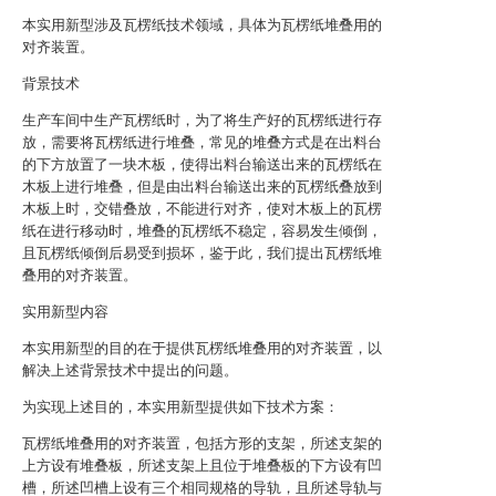
本实用新型涉及瓦楞纸技术领域，具体为瓦楞纸堆叠用的
对齐装置。
背景技术
生产车间中生产瓦楞纸时，为了将生产好的瓦楞纸进行存
放，需要将瓦楞纸进行堆叠，常见的堆叠方式是在出料台
的下方放置了一块木板，使得出料台输送出来的瓦楞纸在
木板上进行堆叠，但是由出料台输送出来的瓦楞纸叠放到
木板上时，交错叠放，不能进行对齐，使对木板上的瓦楞
纸在进行移动时，堆叠的瓦楞纸不稳定，容易发生倾倒，
且瓦楞纸倾倒后易受到损坏，鉴于此，我们提出瓦楞纸堆
叠用的对齐装置。
实用新型内容
本实用新型的目的在于提供瓦楞纸堆叠用的对齐装置，以
解决上述背景技术中提出的问题。
为实现上述目的，本实用新型提供如下技术方案：
瓦楞纸堆叠用的对齐装置，包括方形的支架，所述支架的
上方设有堆叠板，所述支架上且位于堆叠板的下方设有凹
槽，所述凹槽上设有三个相同规格的导轨，且所述导轨与