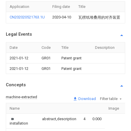
Application
Filing date
Title
CN202020521763.1U
2020-04-10
瓦楞纸堆叠用的对齐装置
Legal Events
Date
Code
Title
Description
2021-01-12
GR01
Patent grant
2021-01-12
GR01
Patent grant
Concepts
machine-extracted
Download
Filter table
Name
Image
Se
abstract,description
4
0.000
installation