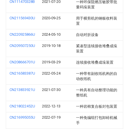
CN111470328B
2021-07-20
一种环保阻燃压敏胶带批
量码垛装置
CN211569430U
2020-09-25
用于横剪机的钢板收料装
置
CN220925866U
2024-05-10
自动对折设备
CN209507250U
2019-10-18
紧凑型连续接收堆叠成垛
装置
CN208666701U
2019-03-29
连续接收堆叠成垛装置
CN216583387U
2022-05-24
一种带有副收纸机构的自
动收纸机
CN213833921U
2021-07-30
一种具有自动整理功能的
整纸机
CN218022452U
2022-12-13
一种岩棉复合板封包装置
CN216995055U
2022-07-19
一种免编组打包卸砖机械
手