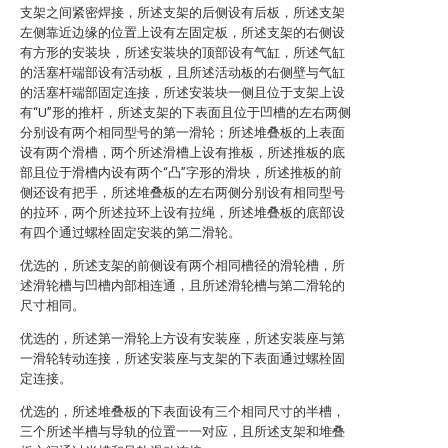
支架之间紧密焊接，所述支架的后侧设有后板，所述支架
左侧靠近边缘的位置上设有左固定板，所述支架的右侧设
有方形的安装块，所述安装块的顶部设有气缸，所述气缸
的活塞杆端部设有活动板，且所述活动板的右侧壁与气缸
的活塞杆端部固定连接，所述安装块一侧且位于支架上设
有“U”形的推杆，所述支架的下表面且位于凹槽的左右两侧
分别设有两个相同型号的第一滑轮；所述堆叠板的上表面
设有两个滑槽，两个所述滑槽上设有推板，所述推板的底
部且位于滑槽内设有两个“凸”字形的滑块，所述推板的前
侧还设有把手，所述堆叠板的左右两侧分别设有相同型号
的拉环，两个所述拉环上设有拉绳，所述堆叠板的底部设
有四个通过螺栓固定安装的第二滑轮。
优选的，所述支架的前侧设有两个相同槽径的滑轮槽，所
述滑轮槽与凹槽内部相连通，且所述滑轮槽与第二滑轮的
尺寸相同。
优选的，所述第一滑轮上方设有安装座，所述安装座与第
一滑轮转动连接，所述安装座与支架的下表面通过螺栓固
定连接。
优选的，所述堆叠板的下表面设有三个相同尺寸的半槽，
三个所述半槽与导轨的位置一一对应，且所述支架和堆叠