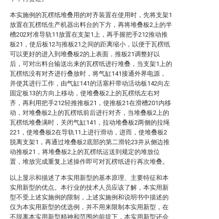
本实施例的瓦楞纸堆叠用的对齐装置在使用时，先将支架1
放置在瓦楞纸生产机器出料台的下方，再将堆叠板2上的半
槽202对准导轨11放置在支架1上，再手握把手212推动推
板21，使后板12与推板21之间的距离缩小，以便于瓦楞纸
可以更好的进入到堆叠板2的上表面，推板21调整好以
后，可对出料台输送出来的瓦楞纸进行堆叠，当支架1上的
瓦楞纸没有对齐进行叠放时，将气缸141接通外界电源，
并使其进行工作，由气缸141的活塞杆带动活动板142向左
固定板13的方向上移动，使堆叠板2上的瓦楞纸左右对
齐，再利用把手212轻推推板21，使推板21在滑槽201内移
动，对堆叠板2上的瓦楞纸前后进行对齐，当堆叠板2上的
瓦楞纸堆叠满时，关闭气缸141，拉动堆叠板2两侧的拉绳
221，使堆叠板2在导轨11上进行滑动，进而，使堆叠板2
脱离支架1，再通过堆叠板2底部的第二滑轮23并从侧边推
动推板21，将堆叠板2上的瓦楞纸运送到规定的堆放位
置，堆放完成重复上述操作即可对瓦楞纸进行再次堆叠。
以上显示和描述了本实用新型的基本原理、主要特征和本
实用新型的优点。本行业的技术人员应该了解，本实用新
型不受上述实施例的限制，上述实施例和说明书中描述的
仅为本实用新型的优选例，并不用来限制本实用新型，在
不脱离本实用新型精神和范围的前提下，本实用新型还会