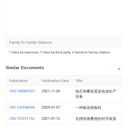
Family To Family Citations
* Cited by examiner, † Cited by third party, ‡ Family to family citation
Similar Documents
Publication
Publication Date
Title
CN214898533U
2021-11-26
电芯堆叠装置及电池生产
设备
CN110654845A
2020-01-07
一种板垛推板机
CN212334175U
2021-01-12
瓦楞纸堆叠用的对齐装置