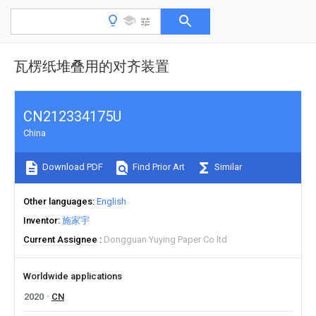
瓦楞纸堆叠用的对齐装置
CN212334175U
China
Download PDF
Find Prior Art
Similar
Other languages
English
Inventor
施家宇
Current Assignee
Dongguan Yuying Paper Co ltd
Worldwide applications
2020
CN