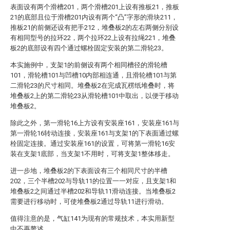
表面设有两个滑槽201，两个滑槽201上设有推板21，推板
21的底部且位于滑槽201内设有两个“凸”字形的滑块211，
推板21的前侧还设有把手212，堆叠板2的左右两侧分别设
有相同型号的拉环22，两个拉环22上设有拉绳221，堆叠
板2的底部设有四个通过螺栓固定安装的第二滑轮23。
本实施例中，支架1的前侧设有两个相同槽径的滑轮槽
101，滑轮槽101与凹槽10内部相连通，且滑轮槽101与第
二滑轮23的尺寸相同。堆叠板2在完成瓦楞纸堆叠时，将
堆叠板2上的第二滑轮23从滑轮槽101中取出，以便于移动
堆叠板2。
除此之外，第一滑轮16上方设有安装座161，安装座161与
第一滑轮16转动连接，安装座161与支架1的下表面通过螺
栓固定连接。通过安装座161的设置，可将第一滑轮16安
装在支架1底部，当支架1不用时，可将支架1整体移走。
进一步地，堆叠板2的下表面设有三个相同尺寸的半槽
202，三个半槽202与导轨11的位置一一对应，且支架1和
堆叠板2之间通过半槽202和导轨11滑动连接。当堆叠板2
需要进行移动时，可使堆叠板2通过导轨11进行滑动。
值得注意的是，气缸141为现有的常规技术，本实用新型
中不再赘述。