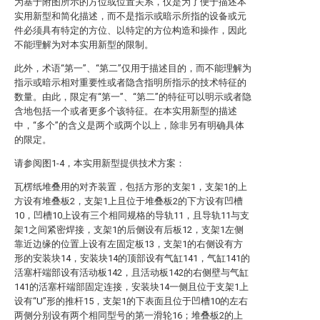
为基于附图所示的方位或位置关系，仅是为了便于描述本
实用新型和简化描述，而不是指示或暗示所指的设备或元
件必须具有特定的方位、以特定的方位构造和操作，因此
不能理解为对本实用新型的限制。
此外，术语“第一”、“第二”仅用于描述目的，而不能理解为
指示或暗示相对重要性或者隐含指明所指示的技术特征的
数量。由此，限定有“第一”、“第二”的特征可以明示或者隐
含地包括一个或者更多个该特征。在本实用新型的描述
中，“多个”的含义是两个或两个以上，除非另有明确具体
的限定。
请参阅图1-4，本实用新型提供技术方案：
瓦楞纸堆叠用的对齐装置，包括方形的支架1，支架1的上
方设有堆叠板2，支架1上且位于堆叠板2的下方设有凹槽
10，凹槽10上设有三个相同规格的导轨11，且导轨11与支
架1之间紧密焊接，支架1的后侧设有后板12，支架1左侧
靠近边缘的位置上设有左固定板13，支架1的右侧设有方
形的安装块14，安装块14的顶部设有气缸141，气缸141的
活塞杆端部设有活动板142，且活动板142的右侧壁与气缸
141的活塞杆端部固定连接，安装块14一侧且位于支架1上
设有“U”形的推杆15，支架1的下表面且位于凹槽10的左右
两侧分别设有两个相同型号的第一滑轮16；堆叠板2的上