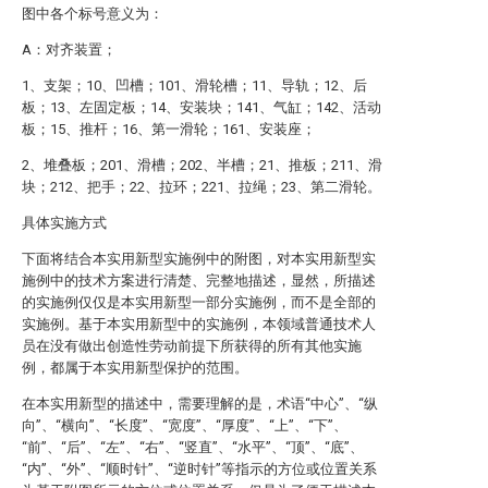
图中各个标号意义为：
A：对齐装置；
1、支架；10、凹槽；101、滑轮槽；11、导轨；12、后
板；13、左固定板；14、安装块；141、气缸；142、活动
板；15、推杆；16、第一滑轮；161、安装座；
2、堆叠板；201、滑槽；202、半槽；21、推板；211、滑
块；212、把手；22、拉环；221、拉绳；23、第二滑轮。
具体实施方式
下面将结合本实用新型实施例中的附图，对本实用新型实
施例中的技术方案进行清楚、完整地描述，显然，所描述
的实施例仅仅是本实用新型一部分实施例，而不是全部的
实施例。基于本实用新型中的实施例，本领域普通技术人
员在没有做出创造性劳动前提下所获得的所有其他实施
例，都属于本实用新型保护的范围。
在本实用新型的描述中，需要理解的是，术语“中心”、“纵
向”、“横向”、“长度”、“宽度”、“厚度”、“上”、“下”、
“前”、“后”、“左”、“右”、“竖直”、“水平”、“顶”、“底”、
“内”、“外”、“顺时针”、“逆时针”等指示的方位或位置关系