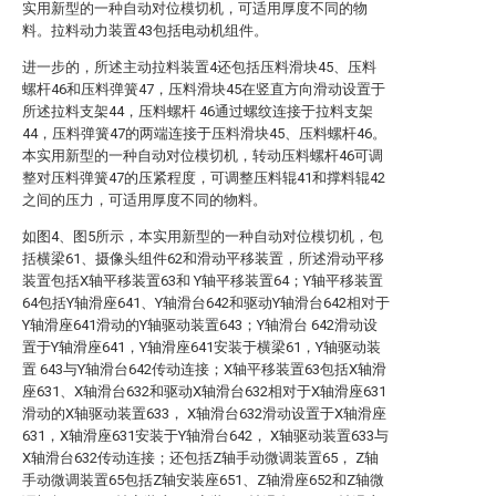
实用新型的一种自动对位模切机，可适用厚度不同的物
料。拉料动力装置43包括电动机组件。
进一步的，所述主动拉料装置4还包括压料滑块45、压料
螺杆46和压料弹簧47，压料滑块45在竖直方向滑动设置于
所述拉料支架44，压料螺杆 46通过螺纹连接于拉料支架
44，压料弹簧47的两端连接于压料滑块45、压料螺杆46。
本实用新型的一种自动对位模切机，转动压料螺杆46可调
整对压料弹簧47的压紧程度，可调整压料辊41和撑料辊42
之间的压力，可适用厚度不同的物料。
如图4、图5所示，本实用新型的一种自动对位模切机，包
括横梁61、摄像头组件62和滑动平移装置，所述滑动平移
装置包括X轴平移装置63和 Y轴平移装置64；Y轴平移装置
64包括Y轴滑座641、Y轴滑台642和驱动Y轴滑台642相对于
Y轴滑座641滑动的Y轴驱动装置643；Y轴滑台 642滑动设
置于Y轴滑座641，Y轴滑座641安装于横梁61，Y轴驱动装
置 643与Y轴滑台642传动连接；X轴平移装置63包括X轴滑
座631、X轴滑台632和驱动X轴滑台632相对于X轴滑座631
滑动的X轴驱动装置633， X轴滑台632滑动设置于X轴滑座
631，X轴滑座631安装于Y轴滑台642， X轴驱动装置633与
X轴滑台632传动连接；还包括Z轴手动微调装置65， Z轴
手动微调装置65包括Z轴安装座651、Z轴滑座652和Z轴微