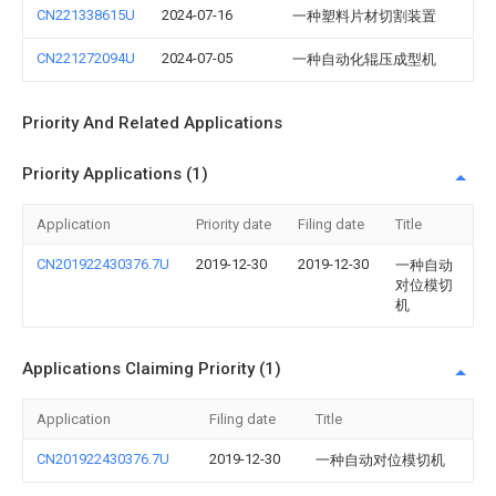
CN221338615U
2024-07-16
一种塑料片材切割装置
CN221272094U
2024-07-05
一种自动化辊压成型机
Priority And Related Applications
Priority Applications (1)
Application
Priority date
Filing date
Title
CN201922430376.7U
2019-12-30
2019-12-30
一种自动
对位模切
机
Applications Claiming Priority (1)
Application
Filing date
Title
CN201922430376.7U
2019-12-30
一种自动对位模切机