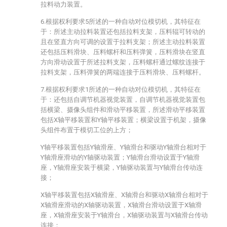
拉料动力装置。
6.根据权利要求5所述的一种自动对位模切机，其特征在
于：所述主动拉料装置还包括拉料支架，压料辊可转动的
且在竖直方向可调的设置于拉料支架；所述主动拉料装置
还包括压料滑块、压料螺杆和压料弹簧，压料滑块在竖直
方向滑动设置于所述拉料支架，压料螺杆通过螺纹连接于
拉料支架，压料弹簧的两端连接于压料滑块、压料螺杆。
7.根据权利要求1所述的一种自动对位模切机，其特征在
于：还包括自调节机器视觉装置，自调节机器视觉装置包
括横梁、摄像头组件和滑动平移装置，所述滑动平移装置
包括X轴平移装置和Y轴平移装置；横梁设置于机架，摄像
头组件布置于模切工位的上方；
Y轴平移装置包括Y轴滑座、Y轴滑台和驱动Y轴滑台相对于
Y轴滑座滑动的Y轴驱动装置；Y轴滑台滑动设置于Y轴滑
座，Y轴滑座安装于横梁，Y轴驱动装置与Y轴滑台传动连
接；
X轴平移装置包括X轴滑座、X轴滑台和驱动X轴滑台相对于
X轴滑座滑动的X轴驱动装置，X轴滑台滑动设置于X轴滑
座，X轴滑座安装于Y轴滑台，X轴驱动装置与X轴滑台传动
连接；