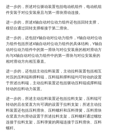
进一步的，所述对位驱动装置包括电动机组件，电动机组
件安装于对位安装座且与第一滑块滑动连接。
进一步的，所述X轴自动对位动力组件还包括回转支撑，
模切台通过回转支撑枢接于第二滑块。
进一步的，还包括Y轴自动对位动力组件，Y轴自动对位动
力组件包括所述X轴自动对位动力组件的具体结构，Y轴自
动对位动力组件中的第一滑块与对位安装座的相对滑动方
向与X轴自动对位动力组件中的第一滑块与对位安装座的
相对滑动方向相互垂直。
进一步的，还包括主动拉料装置，主动拉料装置包括相互
对压的压料辊和撑料辊，压料辊和撑料辊均可转动的设置
于所述出料端，主动拉料装置还包括驱动压料辊或撑料辊
转动的拉料动力装置。
进一步的，所述主动拉料装置还包括拉料支架，压料辊可
转动的且在竖直方向可调的设置于拉料支架；所述主动拉
料装置还包括压料滑块、压料螺杆和压料弹簧，压料滑块
在竖直方向滑动设置于所述拉料支架，压料螺杆通过螺纹
连接于拉料支架，压料弹簧的两端连接于压料滑块、压料
螺杆。