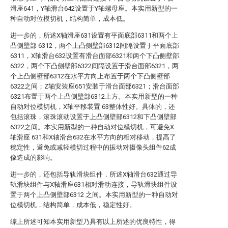
滑座641，Y轴滑台642设置于Y轴螺母座。本实用新型的一
种自动对位模切机，结构简单，成本低。
进一步的，所述X轴滑座631设置有平面底部6311和两个上
凸侧壁部 6312，两个上凸侧壁部6312间隔设置于平面底部
6311，X轴滑台632设置有滑台面部6321和两个下凸侧壁部
6322，两个下凸侧壁部6322间隔设置于滑台面部6321，两
个上凸侧壁部6312在水平方向上布置于两个下凸侧壁部
6322之间；Z轴安装座651安装于滑台面部6321；滑台面部
6321布置于两个上凸侧壁部6312上方。本实用新型的一种
自动对位模切机，X轴平移装置 63整体性好。具体的，还
包括滚珠，滚珠滚动设置于上凸侧壁部6312和下凸侧壁部
6322之间。本实用新型的一种自动对位模切机，可避免X
轴滑座 631和X轴滑台632在水平方向的相对移动，提高了
稳定性，避免或减轻模切过程中的振动对摄像头组件62成
像造成的影响。
进一步的，还包括导轨滑块组件，所述X轴滑台632通过导
轨滑块组件与X轴滑座631相对滑动连接，导轨滑块组件设
置于两个上凸侧壁部6312 之间。本实用新型的一种自动对
位模切机，结构简单，成本低，稳定性好。
综上所述可知本实用新型乃具有以上所述的优良特性，得