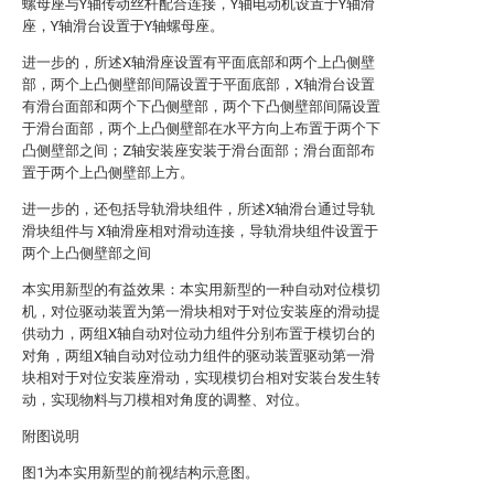
螺母座与Y轴传动丝杆配合连接，Y轴电动机设置于Y轴滑
座，Y轴滑台设置于Y轴螺母座。
进一步的，所述X轴滑座设置有平面底部和两个上凸侧壁
部，两个上凸侧壁部间隔设置于平面底部，X轴滑台设置
有滑台面部和两个下凸侧壁部，两个下凸侧壁部间隔设置
于滑台面部，两个上凸侧壁部在水平方向上布置于两个下
凸侧壁部之间；Z轴安装座安装于滑台面部；滑台面部布
置于两个上凸侧壁部上方。
进一步的，还包括导轨滑块组件，所述X轴滑台通过导轨
滑块组件与 X轴滑座相对滑动连接，导轨滑块组件设置于
两个上凸侧壁部之间
本实用新型的有益效果：本实用新型的一种自动对位模切
机，对位驱动装置为第一滑块相对于对位安装座的滑动提
供动力，两组X轴自动对位动力组件分别布置于模切台的
对角，两组X轴自动对位动力组件的驱动装置驱动第一滑
块相对于对位安装座滑动，实现模切台相对安装台发生转
动，实现物料与刀模相对角度的调整、对位。
附图说明
图1为本实用新型的前视结构示意图。