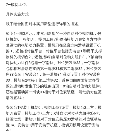
7—模切工位。
具体实施方式
以下结合附图对本实用新型进行详细的描述。
如图1～图3所示，本实用新型的一种自动对位模切机，包
括机架0、模切刀、模切工位7和驱动模切刀在竖直方向往
复运动的模切动力装置，模切刀在竖直方向滑动设置于机
架0，还包括对位平台，对位平台包括安装台1 和用于支撑
物料的模切台2，还包括X轴自动对位动力组件3，X轴自动
对位动力组件3包括十字滑块、对位安装座33，十字滑块
包括相对滑动连接的第一滑块31和第二滑块32，对位安装
座33安装于安装台1，第一滑块31 滑动设置于对位安装座
33，模切台2枢接于第二滑块32，避免自由度限制过多导
致的运动时发生干涉的现象出现；X轴自动对位动力组件3
还包括驱动第一滑块31相对于对位安装座33滑动的对位驱
动装置34；
安装台1安装于机架0，模切工位7设置于模切台2上方，模
切刀布置于模切工位7上方；X轴自动对位动力组件3还包
括驱动第一滑块31相对于对位安装座33滑动的对位驱动装
置34。安装台1用于安装于机座，模切刀模可设置于安装
台1。