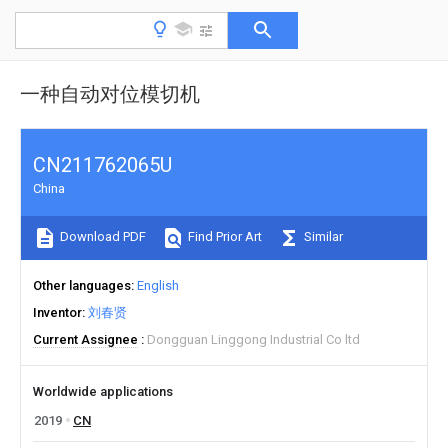
一种自动对位模切机
CN211762065U
China
Download PDF
Find Prior Art
Similar
Other languages
English
Inventor
刘春贤
Current Assignee
Dongguan Linggong Industrial Co ltd
Worldwide applications
2019
CN