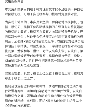
实用新型内容
本实用新型的目的在于针对现有技术的不足提供一种自动
对位模切机，可用于实现物料与刀模相对角度的对位。
为实现上述目的，本实用新型的一种自动对位模切机，包
括、模切刀、模切工位和驱动模切刀在竖直方向往复运动
的模切动力装置，模切刀在竖直方向滑动设置于机架，还
包括对位平台，对位平台包括安装台和用于支撑物料的模
切台，还包括X轴自动对位动力组件，X轴自动对位动力组
件包括十字滑块、对位安装座，十字滑块包括相对滑动连
接的第一滑块和第二滑块，对位安装座安装于安装台，第
一滑块滑动设置于对位安装座，模切台枢接于第二滑块，
X轴自动对位动力组件还包括驱动第一滑块相对于对位安
装座滑动的对位驱动装置；
安装台安装于机架，模切工位设置于模切台上方，模切刀
布置于模切工位上方；
模切台设置有进料端和出料端，所述X轴自动对位动力组
件设置有两组，两组X轴自动对位动力组件设置于安装台
和模切台之间，两组X轴自动对位动力组件分别设置于模
切台的进料端、出料端，两组X轴自动对位动力组件以中
心对称的方式布置。