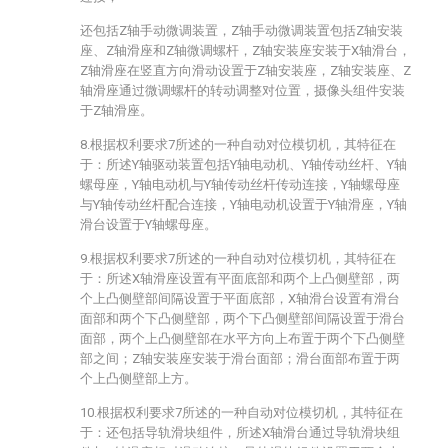
还包括Z轴手动微调装置，Z轴手动微调装置包括Z轴安装
座、Z轴滑座和Z轴微调螺杆，Z轴安装座安装于X轴滑台，
Z轴滑座在竖直方向滑动设置于Z轴安装座，Z轴安装座、Z
轴滑座通过微调螺杆的转动调整对位置，摄像头组件安装
于Z轴滑座。
8.根据权利要求7所述的一种自动对位模切机，其特征在
于：所述Y轴驱动装置包括Y轴电动机、Y轴传动丝杆、Y轴
螺母座，Y轴电动机与Y轴传动丝杆传动连接，Y轴螺母座
与Y轴传动丝杆配合连接，Y轴电动机设置于Y轴滑座，Y轴
滑台设置于Y轴螺母座。
9.根据权利要求7所述的一种自动对位模切机，其特征在
于：所述X轴滑座设置有平面底部和两个上凸侧壁部，两
个上凸侧壁部间隔设置于平面底部，X轴滑台设置有滑台
面部和两个下凸侧壁部，两个下凸侧壁部间隔设置于滑台
面部，两个上凸侧壁部在水平方向上布置于两个下凸侧壁
部之间；Z轴安装座安装于滑台面部；滑台面部布置于两
个上凸侧壁部上方。
10.根据权利要求7所述的一种自动对位模切机，其特征在
于：还包括导轨滑块组件，所述X轴滑台通过导轨滑块组