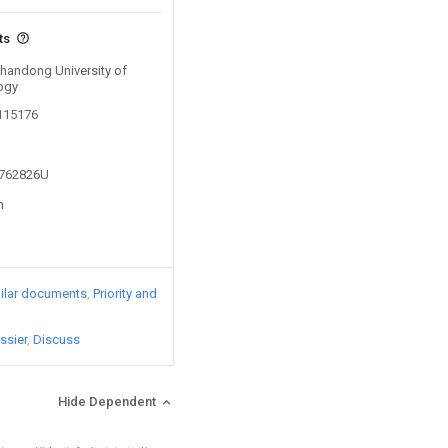
ts
Shandong University of
ogy
0115176
2762826U
n
ilar documents
Priority and
ssier
Discuss
Hide Dependent