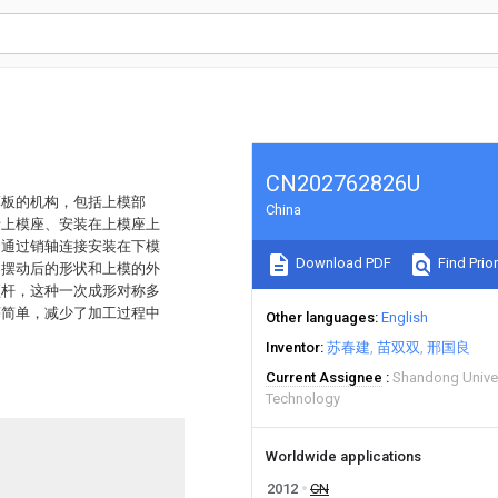
CN202762826U
薄板的机构，包括上模部
China
括上模座、安装在上模座上
、通过销轴连接安装在下模
Download PDF
Find Prior
，摆动后的形状和上模的外
顶杆，这种一次成形对称多
序简单，减少了加工过程中
Other languages
English
Inventor
苏春建
苗双双
邢国良
Current Assignee
Shandong Univer
Technology
Worldwide applications
2012
CN