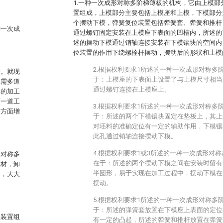
1.一种一次成形对称多阶梯薄板的机构，它由上模
置组成，上模部分主要包括上模座和上模，下模部分
个摆动下模，弹簧复位装置包括弹簧套、弹簧和推杆
种一次成
通过螺钉固定安装在上模座下表面的凹槽内，所述的
述的摆动下模通过销轴连接安装在下模镶块的空间内
位装置的作用下绕螺栓杆摆动，摆动后的形状和上
2.根据权利要求1所述的一种一次成形对称多
序。就现
于：上模座的下表面上设置了与上模尺寸相当
工需多道
通过螺钉连接在上模座上。
样的加工
可一道工
3.根据权利要求1所述的一种一次成形对称多
一方面增
于：所述的两个下模镶块固定在垫板上，其上
对坯料的准确定位有一定的辅助作用，下模镶
此孔通过销轴连接摆动下模。
4.根据权利要求1或3所述的一种一次成形对
形对称多
在于：所述的两个摆动下模之间在安装时留有
板材，卸
半圆形，易于实现在加工过程中，摆动下模在
用，大大
摆动。
5.根据权利要求1所述的一种一次成形对称多
于：所述的弹簧套放置在下模座上表面的定位
位装置组
有一定的凸起，所述的弹簧和推杆放置在弹簧