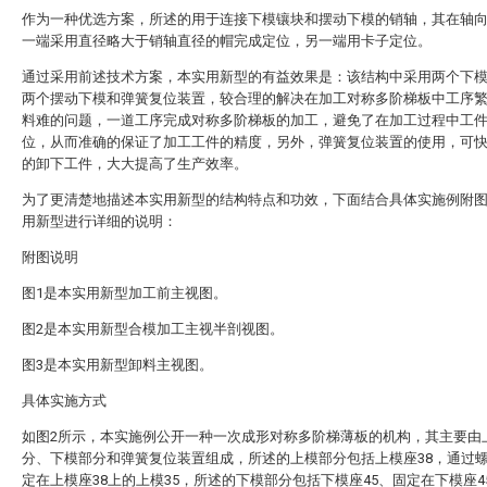
作为一种优选方案，所述的用于连接下模镶块和摆动下模的销轴，其在轴
一端采用直径略大于销轴直径的帽完成定位，另一端用卡子定位。
通过采用前述技术方案，本实用新型的有益效果是：该结构中采用两个下
两个摆动下模和弹簧复位装置，较合理的解决在加工对称多阶梯板中工序
料难的问题，一道工序完成对称多阶梯板的加工，避免了在加工过程中工
位，从而准确的保证了加工工件的精度，另外，弹簧复位装置的使用，可
的卸下工件，大大提高了生产效率。
为了更清楚地描述本实用新型的结构特点和功效，下面结合具体实施例附
用新型进行详细的说明：
附图说明
图1是本实用新型加工前主视图。
图2是本实用新型合模加工主视半剖视图。
图3是本实用新型卸料主视图。
具体实施方式
如图2所示，本实施例公开一种一次成形对称多阶梯薄板的机构，其主要由
分、下模部分和弹簧复位装置组成，所述的上模部分包括上模座38，通过螺
定在上模座38上的上模35，所述的下模部分包括下模座45、固定在下模座4