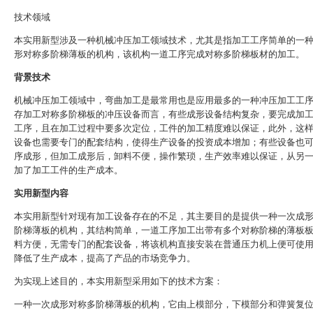
技术领域
本实用新型涉及一种机械冲压加工领域技术，尤其是指加工工序简单的一
形对称多阶梯薄板的机构，该机构一道工序完成对称多阶梯板材的加工。
背景技术
机械冲压加工领域中，弯曲加工是最常用也是应用最多的一种冲压加工工
存加工对称多阶梯板的冲压设备而言，有些成形设备结构复杂，要完成加
工序，且在加工过程中要多次定位，工件的加工精度难以保证，此外，这
设备也需要专门的配套结构，使得生产设备的投资成本增加；有些设备也
序成形，但加工成形后，卸料不便，操作繁琐，生产效率难以保证，从另
加了加工工件的生产成本。
实用新型内容
本实用新型针对现有加工设备存在的不足，其主要目的是提供一种一次成
阶梯薄板的机构，其结构简单，一道工序加工出带有多个对称阶梯的薄板
料方便，无需专门的配套设备，将该机构直接安装在普通压力机上便可使
降低了生产成本，提高了产品的市场竞争力。
为实现上述目的，本实用新型采用如下的技术方案：
一种一次成形对称多阶梯薄板的机构，它由上模部分，下模部分和弹簧复