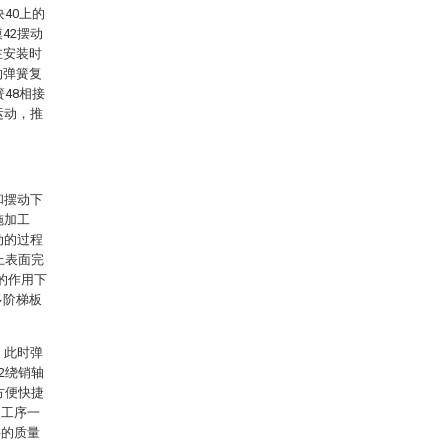
40上的
42摆动
在安装时
的弹簧复
48相接
运动，推
和摆动下
施加工
动的过程
上表面完
2的作用下
多阶梯板
，此时弹
2绕销轴
方便快捷
的工序一
件的质量