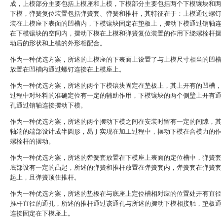
成，上模部分主要包括上模座和上模，下模部分主要包括两个下模镶块和
下模，弹簧复位装置包括弹簧套、弹簧和推杆，其特征在于：上模通过螺
装在上模座下表面的凹槽内，下模镶块固定在垫板上，摆动下模通过销轴
在下模镶块的空间内，摆动下模在上模和弹簧复位装置的作用下绕螺栓杆
动后的形状和上模的外形相配合。
作为一种优选方案，所述的上模座的下表面上设置了与上模尺寸相当的凹
放置在凹槽内通过螺钉连接在上模座上。
作为一种优选方案，所述的两个下模镶块固定在垫板上，其上开有的凹槽
过程中对坯料的准确定位有一定的辅助作用，下模镶块的两个侧壁上开有
孔通过销轴连接摆动下模。
作为一种优选方案，所述的两个摆动下模之间在安装时留有一定的间隙，
轴端的端部设计成半圆形，易于实现在加工过程中，摆动下模在合模力的
螺栓杆的摆动。
作为一种优选方案，所述的弹簧套放置在下模座上表面的定位槽中，弹簧
底部设有一定的凸起，所述的弹簧和推杆放置在弹簧套内，弹簧套在弹簧
起上，且弹簧顶住推杆。
作为一种优选方案，所述的垫板在与底座上定位槽相对应的位置处开有直
推杆直径的通孔，所述的推杆通过该通孔与所述的摆动下模相接触，垫板
连接固定在下模座上。