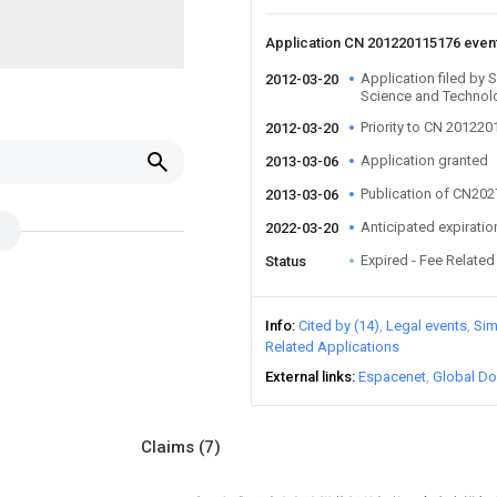
Application CN 201220115176 even
Application filed by 
2012-03-20
Science and Technol
Priority to CN 20122
2012-03-20
Application granted
2013-03-06
Publication of CN20
2013-03-06
Anticipated expiratio
2022-03-20
Expired - Fee Related
Status
Info
Cited by (14)
Legal events
Sim
Related Applications
External links
Espacenet
Global Do
Claims
(7)