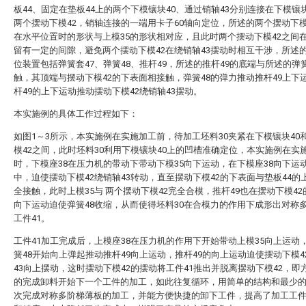
板44、固定在垫板44上的两个下模镶块40、通过销轴43分别连接在下模镶块
两个摆动下模42，销轴连接的一端用卡子60轴向定位，所述的两个摆动下模
在水平位置时的形状与上模35的形状相对应，且此时两个摆动下模42之间
留有一定的间隙，避免两个摆动下模42在绕销轴43摆动时相互干涉，所述
位装置包括弹簧套47、弹簧48、推杆49，所述的推杆49的底端与所述的弹簧
触，其顶端与摆动下模42的下表面相接触，弹簧48的弹力推动推杆49上下
杆49的上下运动推动摆动下模42绕销轴43摆动。
本实施例的具体工作过程如下：
如图1～3所示，本实施例在实施加工前，待加工坯料30夹紧在下模镶块40
模42之间，此时坯料30利用下模镶块40上的凹槽准确定位，本实施例在实
时，下模座38在压力机的带动下带动下模35向下运动，在下模座38向下运
中，迫使摆动下模42绕销轴43转动，直至摆动下模42的下表面与垫板44的
全接触，此时上模35与 两个摆动下模42完全合模，推杆49也在摆动下模4
向下运动迫使弹簧48收缩，从而使得坯料30在合模力的作用下成形出对称
工件41。
工件41加工完成后，上模座38在压力机的作用下开始带动上模35向上运动
簧48开始向上弹起推动推杆49向上运动，推杆49的向上运动迫使摆动下模4
43向上摆动，这时摆动下模42的摆动将工件41推出并脱离摆动下模42，即
的完成卸料开始下一个工件的加工，如此往复循环，用简单的结构和最少
次完成对称多阶梯薄板的加工，并能方便快捷的卸下工件，提高了加工工