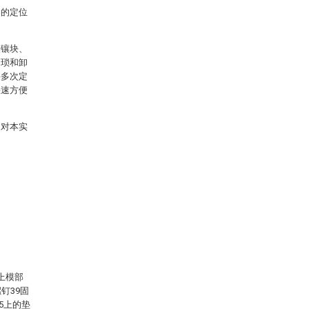
向的定位
模镶块、
繁琐和卸
件多次定
快速方便
图对本实
上模部
钉39固
5上的垫