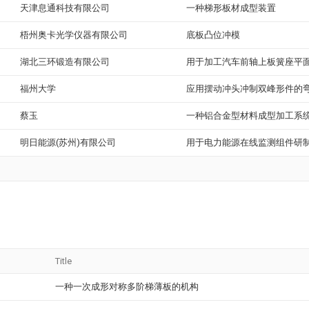
天津息通科技有限公司
一种梯形板材成型装置
梧州奥卡光学仪器有限公司
底板凸位冲模
湖北三环锻造有限公司
用于加工汽车前轴上板簧座平
福州大学
应用摆动冲头冲制双峰形件的
蔡玉
一种铝合金型材料成型加工系
明日能源(苏州)有限公司
用于电力能源在线监测组件研
Title
一种一次成形对称多阶梯薄板的机构