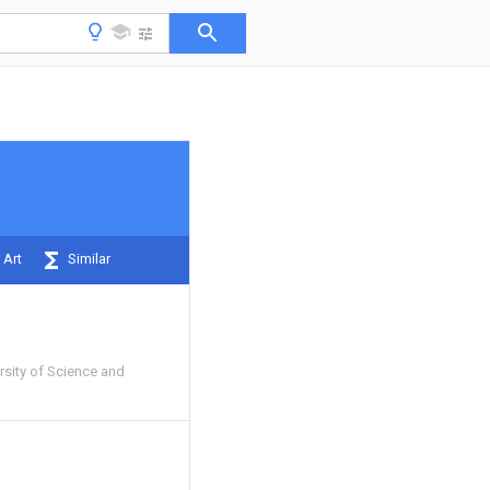
 Art
Similar
sity of Science and