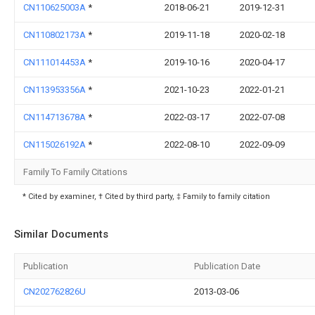
CN110625003A
*
2018-06-21
2019-12-31
CN110802173A
*
2019-11-18
2020-02-18
CN111014453A
*
2019-10-16
2020-04-17
CN113953356A
*
2021-10-23
2022-01-21
CN114713678A
*
2022-03-17
2022-07-08
CN115026192A
*
2022-08-10
2022-09-09
Family To Family Citations
* Cited by examiner, † Cited by third party, ‡ Family to family citation
Similar Documents
Publication
Publication Date
CN202762826U
2013-03-06