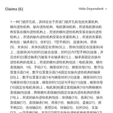
Claims
(6)
Hide Dependent
1.一种门锁开孔机，其特征在于所述门锁开孔机包括夹紧机构、
横向进给机构、纵向进给机构、电机驱动机构，所述电机驱动机
构安装在横向进给机构上，所述的横向进给机构安装在纵向进给
机构上，所述的纵向进给机构安装在夹紧机构上，所述的夹紧机
构包括：轴承座(1)、丝杆(2)、T型手柄(3)、连接块(4)、滑块
(5)、夹块(6)，夹块(6)固定在滑块(5)上，滑块(5)固定在连接块(4)
上，连接块(4)与丝杆(2)旋合连接，丝杆(2)与T型手柄(3)连接，并
且丝杆(2)通过轴承(7)被装卡在轴承座(1)上，轴承座固定在纵向
进给机构的底座上，所述的横向进给机构包括：电机座(8)、横向
直线轴(9、10)、手轮(11)、梯形丝杆(12)、梯形丝母(13)、数字位
置显示器(14)，数字位置显示器(14)固定在纵向进给机构的轴座
(20)上，数字位置显示器(14)与梯形丝杆(12)连接，梯形丝杆(12)
与梯形丝母(13)连接，梯形丝杆(12)还与手轮(11)连接，梯形丝母
(13)固定在电机座(8)上，电机座(8)通过直线轴承(10)与两根横向
直线轴(9)连接，两根横向直线轴(9)固定在纵向进给机构的滑座
(19)上，所述的纵向进给机构包括：加强板(15)、底座(16)、纵向
直线轴(17)、直线轴承(18)、滑座(19)、轴座(20)、盖板(21)、摇
手柄(22)、传动轴(23)、摇臂(24)、转轴(25)、拉杆(26)、支架
(27)、一字手柄(28)，支架(27)固定在纵向进给机构的直线轴(17)