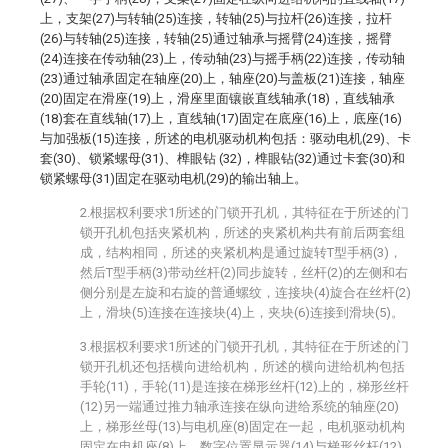
上，支架(27)与转轴(25)连接，转轴(25)与拉杆(26)连接，拉杆
(26)与转轴(25)连接，转轴(25)通过轴承与摇臂(24)连接，摇臂
(24)连接在传动轴(23)上，传动轴(23)与摇手柄(22)连接，传动轴
(23)通过轴承固定在轴座(20)上，轴座(20)与盖板(21)连接，轴座
(20)固定在滑座(19)上，滑座里面镶嵌直线轴承(18)，直线轴承
(18)套在直线轴(17)上，直线轴(17)固定在底座(16)上，底座(16)
与加强板(15)连接，所述的电机驱动机构包括：驱动电机(29)、卡
套(30)、锁紧螺母(31)、榫眼钻 (32)，榫眼钻(32)通过卡套(30)和
锁紧螺母(31)固定在驱动电机(29)的输出轴上。
2.根据权利要求1所述的门锁开孔机，其特征在于所述的门
锁开孔机包括夹紧机构，所述的夹紧机构共有前后两套组
成，结构相同，所述的夹紧机构是通过旋转T型手柄(3)，
然后T型手柄(3)带动丝杆(2)同步旋转，丝杆(2)的左侧和右
侧分别是左旋和右旋的普通螺纹，连接块(4)旋合在丝杆(2)
上，滑块(5)连接在连接块(4)上，夹块(6)连接到滑块(5)。
3.根据权利要求1所述的门锁开孔机，其特征在于所述的门
锁开孔机还包括横向进给机构，所述的横向进给机构包括
手轮(11)，手轮(11)是连接在梯形丝杆(12)上的，梯形丝杆
(12)另一端通过推力轴承连接在纵向进给系统的轴座(20)
上，梯形丝母(13)与电机座(8)固定在一起，电机驱动机构
固定在电机座(8)上，数字位置显示器(14)与梯形丝杆(12)