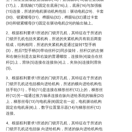
(17)上，直线轴(17)固定在底座(16)上，底座(16)与加强板
(15)连接，所述的电机驱动机构包括：驱动电机(29)、卡套
(30)、锁紧螺母(31)、榫眼钻(32)，榫眼钻(32)通过卡套
(30)和锁紧螺母(31)固定在驱动电机(29)的输出轴上。
2、根据权利要求1所述的门锁开孔机，其特征在于所述的
门锁开孔机包括夹紧机构，所述的夹紧机构共有前后两套
组成，结构相同，所述的夹紧机构是通过旋转T型手柄
(3)，然后T型手柄(3)带动丝杆(2)同步旋转，丝杆(2)的左侧
和右侧分别是左旋和右旋的普通螺纹，连接块(4)旋合在丝
杆(2)上，滑块(5)连接在连接块(4)上，夹块(6)连接到滑块
(5)。
3、根据权利要求1所述的门锁开孔机，其特征在于所述的
门锁开孔机还包括横向进给机构，所述的横向进给机构包
括手轮(11)，手轮(11)是连接在梯形丝杆(12)上的，梯形丝
杆(12)另一端通过推力轴承连接在纵向进给系统的轴座(20)
上，梯形丝母(13)与电机座(8)固定在一起，电机驱动机构
固定在电机座(8)上，数字位置显示器(14)与梯形丝杆(12)
连接。
4、根据权利要求1所述的门锁开孔机，其特征在于所述的
门锁开孔机还包括纵 向进给机构，所述的纵向进给机构包