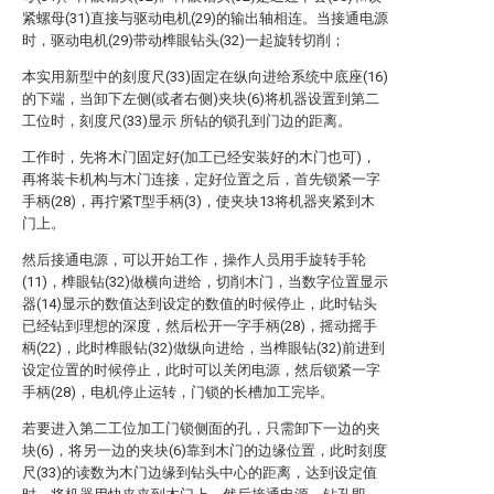
紧螺母(31)直接与驱动电机(29)的输出轴相连。当接通电源
时，驱动电机(29)带动榫眼钻头(32)一起旋转切削；
本实用新型中的刻度尺(33)固定在纵向进给系统中底座(16)
的下端，当卸下左侧(或者右侧)夹块(6)将机器设置到第二
工位时，刻度尺(33)显示 所钻的锁孔到门边的距离。
工作时，先将木门固定好(加工已经安装好的木门也可)，
再将装卡机构与木门连接，定好位置之后，首先锁紧一字
手柄(28)，再拧紧T型手柄(3)，使夹块13将机器夹紧到木
门上。
然后接通电源，可以开始工作，操作人员用手旋转手轮
(11)，榫眼钻(32)做横向进给，切削木门，当数字位置显示
器(14)显示的数值达到设定的数值的时候停止，此时钻头
已经钻到理想的深度，然后松开一字手柄(28)，摇动摇手
柄(22)，此时榫眼钻(32)做纵向进给，当榫眼钻(32)前进到
设定位置的时候停止，此时可以关闭电源，然后锁紧一字
手柄(28)，电机停止运转，门锁的长槽加工完毕。
若要进入第二工位加工门锁侧面的孔，只需卸下一边的夹
块(6)，将另一边的夹块(6)靠到木门的边缘位置，此时刻度
尺(33)的读数为木门边缘到钻头中心的距离，达到设定值