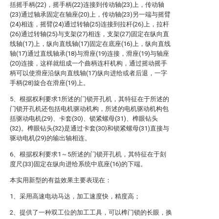
括摇手柄(22)，摇手柄(22)连接到传动轴(23)上，传动轴
(23)通过轴承固定在轴座(20)上，传动轴(23)另一端与摇臂
(24)相连，摇臂(24)通过转轴(25)连接到拉杆(26)上，拉杆
(26)通过转轴(25)与支架(27)相连，支架(27)固定在纵向直
线轴(17)上，纵向直线轴(17)固定在底座(16)上，纵向直线
轴(17)通过直线轴承(18)与滑座(19)连接，滑座(19)与轴座
(20)连接，这样就组成一个曲柄连杆机构，通过摇动摇手
柄可以使滑座沿纵向直线轴(17)纵向进给或者后退，一字
手柄(28)旋合在滑座(19)上。
5、根据权利要求1所述的门锁开孔机，其特征在于所述的
门锁开孔机还包括电机驱动机构，所述的电机驱动机构包
括驱动电机(29)、卡套(30)、锁紧螺母(31)、榫眼钻头
(32)。榫眼钻头(32)是通过卡套(30)和锁紧螺母(31)直接与
驱动电机(29)的输出轴相连。
6、根据权利要求1～5所述的门锁开孔机，其特征在于刻
度尺(33)固定在纵向进给系统中底座(16)的下端。
本实用新型的有益效果主要表现在：
1、采用高速电动马达，加工速度快，精度高；
2、提供了一种双工位的加工工具，可以榫门锁的长眼，换