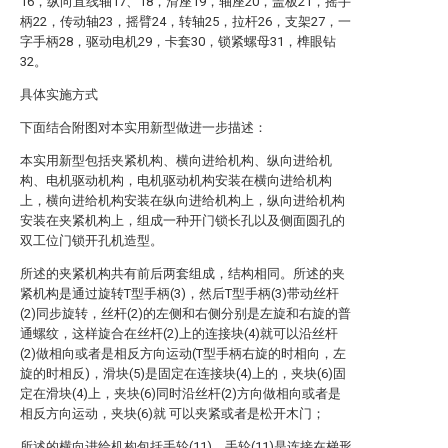
16，纵向直线轴17、18，滑座19，轴座20，盖板21，摇手
柄22，传动轴23，摇臂24，转轴25，拉杆26，支架27，一
字手柄28，驱动电机29，卡套30，锁紧螺母31，榫眼钻
32。
具体实施方式
下面结合附图对本实用新型做进一步描述：
本实用新型包括夹紧机构、横向进给机构、纵向进给机
构、电机驱动机构，电机驱动机构安装在横向进给机构
上，横向进给机构安装在纵向进给机构上，纵向进给机构
安装在夹紧机构上，组成一种开门锁长孔以及侧面圆孔的
双工位门锁开孔机造型。
所述的夹紧机构共有前后两套组成，结构相同。所述的夹
紧机构是通过旋转T型手柄(3)，然后T型手柄(3)带动丝杆
(2)同步旋转，丝杆(2)的左侧和右侧分别是左旋和右旋的普
通螺纹，这样旋合在丝杆(2)上的连接块(4)就可以沿丝杆
(2)做相向或者是相反方向运动(T型手柄右旋的时相向，左
旋的时相反)，滑块(5)是固定在连接块(4)上的，夹块(6)固
定在滑块(4)上，夹块(6)同时沿丝杆(2)方向做相向或者是
相反方向运动，夹块(6)就 可以夹紧或者是松开木门；
所述的横向进给机构包括手轮(11)，手轮(11)是连接在梯形