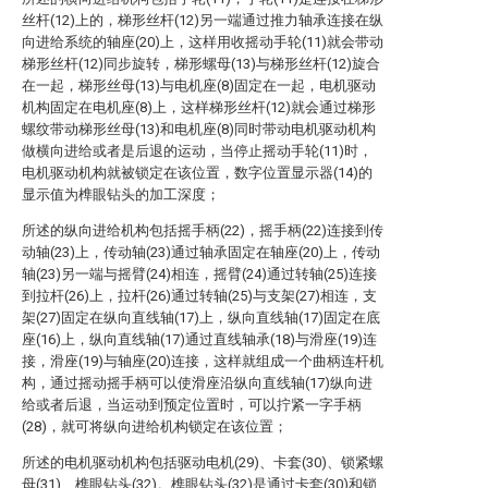
丝杆(12)上的，梯形丝杆(12)另一端通过推力轴承连接在纵
向进给系统的轴座(20)上，这样用收摇动手轮(11)就会带动
梯形丝杆(12)同步旋转，梯形螺母(13)与梯形丝杆(12)旋合
在一起，梯形丝母(13)与电机座(8)固定在一起，电机驱动
机构固定在电机座(8)上，这样梯形丝杆(12)就会通过梯形
螺纹带动梯形丝母(13)和电机座(8)同时带动电机驱动机构
做横向进给或者是后退的运动，当停止摇动手轮(11)时，
电机驱动机构就被锁定在该位置，数字位置显示器(14)的
显示值为榫眼钻头的加工深度；
所述的纵向进给机构包括摇手柄(22)，摇手柄(22)连接到传
动轴(23)上，传动轴(23)通过轴承固定在轴座(20)上，传动
轴(23)另一端与摇臂(24)相连，摇臂(24)通过转轴(25)连接
到拉杆(26)上，拉杆(26)通过转轴(25)与支架(27)相连，支
架(27)固定在纵向直线轴(17)上，纵向直线轴(17)固定在底
座(16)上，纵向直线轴(17)通过直线轴承(18)与滑座(19)连
接，滑座(19)与轴座(20)连接，这样就组成一个曲柄连杆机
构，通过摇动摇手柄可以使滑座沿纵向直线轴(17)纵向进
给或者后退，当运动到预定位置时，可以拧紧一字手柄
(28)，就可将纵向进给机构锁定在该位置；
所述的电机驱动机构包括驱动电机(29)、卡套(30)、锁紧螺
母(31)、榫眼钻头(32)。榫眼钻头(32)是通过卡套(30)和锁