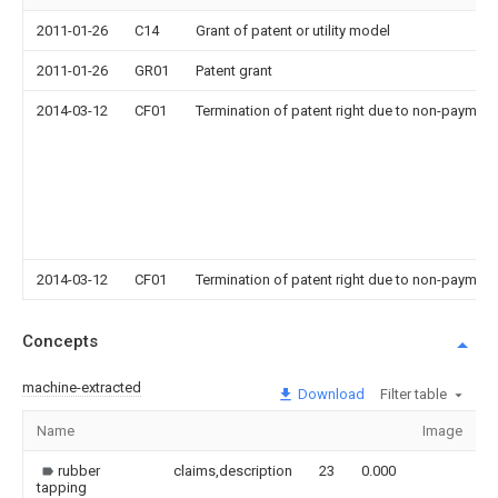
2011-01-26
C14
Grant of patent or utility model
2011-01-26
GR01
Patent grant
2014-03-12
CF01
Termination of patent right due to non-payment
2014-03-12
CF01
Termination of patent right due to non-payment
Concepts
machine-extracted
Download
Filter table
Name
Image
S
rubber
claims,description
23
0.000
tapping