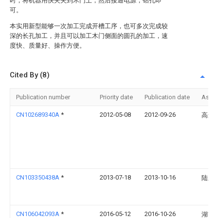
时，将机器用快夹夹到木门上，然后接通电源，钻孔即
可。
本实用新型能够一次加工完成开槽工序，也可多次完成较
深的长孔加工，并且可以加工木门侧面的圆孔的加工，速
度快、质量好、操作方便。
Cited By (8)
Publication number
Priority date
Publication date
Assi
CN102689340A
*
2012-05-08
2012-09-26
高连
CN103350438A
*
2013-07-18
2013-10-16
陆卫
CN106042093A
*
2016-05-12
2016-10-26
湖南