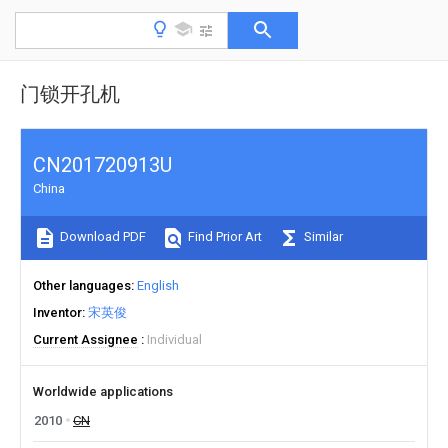
门锁开孔机
CN201720913U
China
Download PDF
Find Prior Art
Similar
Other languages
English
Inventor
宋英俊
Current Assignee
Individual
Worldwide applications
2010
CN