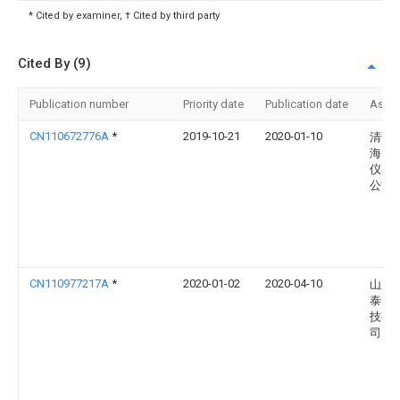
* Cited by examiner, † Cited by third party
Cited By (9)
Publication number
Priority date
Publication date
Assi
CN110672776A
*
2019-10-21
2020-01-10
清谱
海）
仪器
公司
CN110977217A
*
2020-01-02
2020-04-10
山东
泰智
技有
司