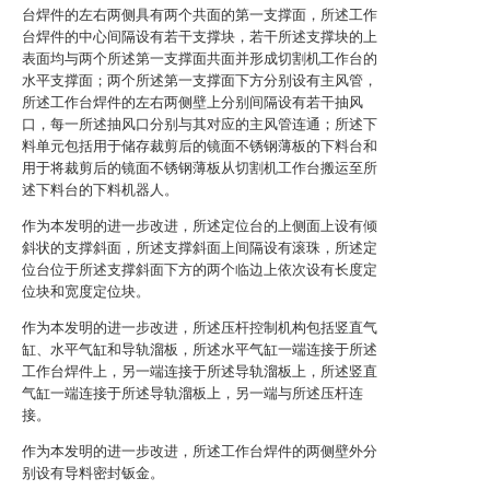
台焊件的左右两侧具有两个共面的第一支撑面，所述工作
台焊件的中心间隔设有若干支撑块，若干所述支撑块的上
表面均与两个所述第一支撑面共面并形成切割机工作台的
水平支撑面；两个所述第一支撑面下方分别设有主风管，
所述工作台焊件的左右两侧壁上分别间隔设有若干抽风
口，每一所述抽风口分别与其对应的主风管连通；所述下
料单元包括用于储存裁剪后的镜面不锈钢薄板的下料台和
用于将裁剪后的镜面不锈钢薄板从切割机工作台搬运至所
述下料台的下料机器人。
作为本发明的进一步改进，所述定位台的上侧面上设有倾
斜状的支撑斜面，所述支撑斜面上间隔设有滚珠，所述定
位台位于所述支撑斜面下方的两个临边上依次设有长度定
位块和宽度定位块。
作为本发明的进一步改进，所述压杆控制机构包括竖直气
缸、水平气缸和导轨溜板，所述水平气缸一端连接于所述
工作台焊件上，另一端连接于所述导轨溜板上，所述竖直
气缸一端连接于所述导轨溜板上，另一端与所述压杆连
接。
作为本发明的进一步改进，所述工作台焊件的两侧壁外分
别设有导料密封钣金。