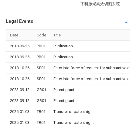
下料激光高效切割系统
Legal Events
Date
Code
Title
2018-09-25
PB01
Publication
2018-09-25
PB01
Publication
2018-10-26
SE01
Entry into force of request for substantive exa
2018-10-26
SE01
Entry into force of request for substantive exa
2023-09-12
GR01
Patent grant
2023-09-12
GR01
Patent grant
2025-01-03
TR01
Transfer of patent right
2025-01-03
TR01
Transfer of patent right