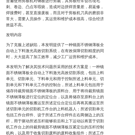
普遍使用剪板机对钢板进行剪裁，其剪板经常会出现毛
刺、卷边、凸点等瑕疵，造成对边拼焊质量差，易返修，
焊接费时，甚至直接废板，而且对于剪板机刀具的磨损非
常大，需要人员操作，其运营和维护成本很高，综合经济
效益不高。
发明内容
为了克服上述缺陷，本发明提供了一种镜面不锈钢薄板全
自动上下料激光高效切割系统，在有效保障切割精度的同
时，大大提高了加工效率，减少工厂运营和维护成本。
本发明为了解决其技术问题所采用的技术方案是：一种镜
面不锈钢薄板全自动上下料激光高效切割系统，包括上料
单元、切割单元、下料单元和用于控制所述上料单元、切
割单元和下料单元工作的控制台，所述上料单元包括用于
储存待裁剪镜面不锈钢薄板的原料台、用于将待裁剪镜面
不锈钢薄板进行定位的定位台，以及将储存至原料台上的
镜面不锈钢薄板搬运至所述定位台定位后再将其搬运至所
述切割单元的切割机工作台的上料机器人；所述切割单元
包括工作台焊件、设于所述工作台焊件左右两侧边上的压
杆，用于驱动所述压杆能够前后和上下运动以将置于切割
机工作台上的待裁剪镜面不锈钢薄板压紧定位的压杆控制
机构，以及用于收集切割废料的废料收集组件；所述工作