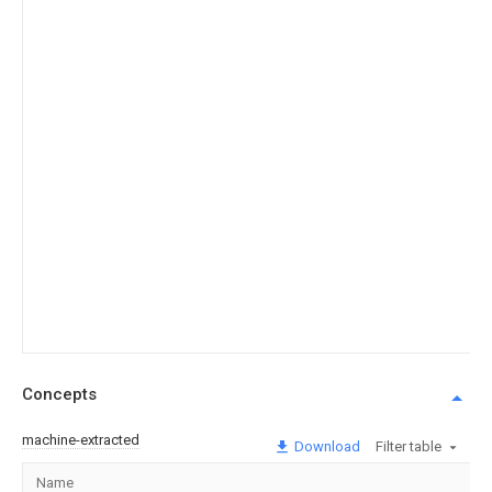
Concepts
machine-extracted
Download
Filter table
Name
Im