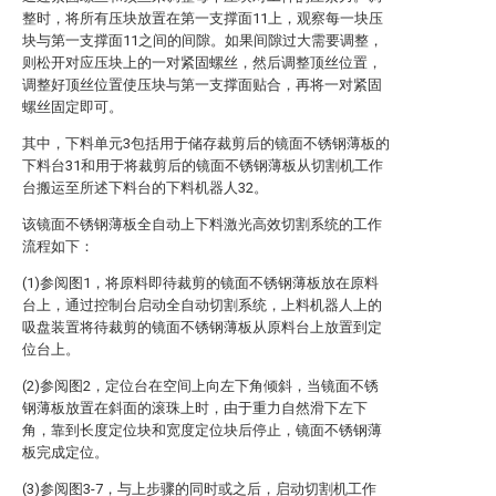
整时，将所有压块放置在第一支撑面11上，观察每一块压
块与第一支撑面11之间的间隙。如果间隙过大需要调整，
则松开对应压块上的一对紧固螺丝，然后调整顶丝位置，
调整好顶丝位置使压块与第一支撑面贴合，再将一对紧固
螺丝固定即可。
其中，下料单元3包括用于储存裁剪后的镜面不锈钢薄板的
下料台31和用于将裁剪后的镜面不锈钢薄板从切割机工作
台搬运至所述下料台的下料机器人32。
该镜面不锈钢薄板全自动上下料激光高效切割系统的工作
流程如下：
(1)参阅图1，将原料即待裁剪的镜面不锈钢薄板放在原料
台上，通过控制台启动全自动切割系统，上料机器人上的
吸盘装置将待裁剪的镜面不锈钢薄板从原料台上放置到定
位台上。
(2)参阅图2，定位台在空间上向左下角倾斜，当镜面不锈
钢薄板放置在斜面的滚珠上时，由于重力自然滑下左下
角，靠到长度定位块和宽度定位块后停止，镜面不锈钢薄
板完成定位。
(3)参阅图3-7，与上步骤的同时或之后，启动切割机工作