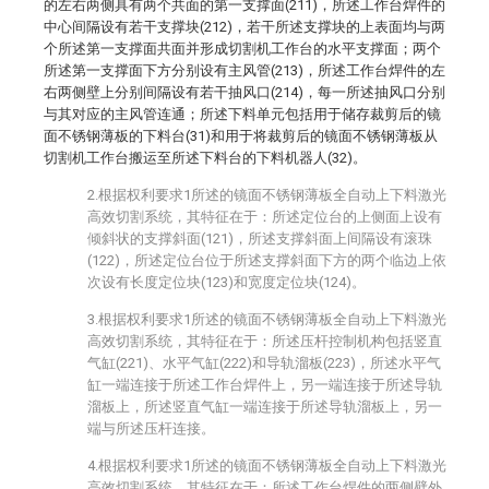
的左右两侧具有两个共面的第一支撑面(211)，所述工作台焊件的
中心间隔设有若干支撑块(212)，若干所述支撑块的上表面均与两
个所述第一支撑面共面并形成切割机工作台的水平支撑面；两个
所述第一支撑面下方分别设有主风管(213)，所述工作台焊件的左
右两侧壁上分别间隔设有若干抽风口(214)，每一所述抽风口分别
与其对应的主风管连通；所述下料单元包括用于储存裁剪后的镜
面不锈钢薄板的下料台(31)和用于将裁剪后的镜面不锈钢薄板从
切割机工作台搬运至所述下料台的下料机器人(32)。
2.根据权利要求1所述的镜面不锈钢薄板全自动上下料激光
高效切割系统，其特征在于：所述定位台的上侧面上设有
倾斜状的支撑斜面(121)，所述支撑斜面上间隔设有滚珠
(122)，所述定位台位于所述支撑斜面下方的两个临边上依
次设有长度定位块(123)和宽度定位块(124)。
3.根据权利要求1所述的镜面不锈钢薄板全自动上下料激光
高效切割系统，其特征在于：所述压杆控制机构包括竖直
气缸(221)、水平气缸(222)和导轨溜板(223)，所述水平气
缸一端连接于所述工作台焊件上，另一端连接于所述导轨
溜板上，所述竖直气缸一端连接于所述导轨溜板上，另一
端与所述压杆连接。
4.根据权利要求1所述的镜面不锈钢薄板全自动上下料激光
高效切割系统，其特征在于：所述工作台焊件的两侧壁外