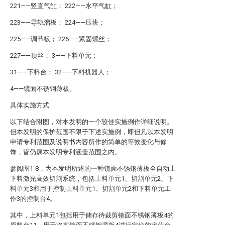
221——竖直气缸； 222——水平气缸；
223——导轨溜板； 224——压块；
225——调节板； 226——紧固螺丝；
227——顶丝； 3——下料单元；
31——下料台； 32——下料机器人；
4——镜面不锈钢薄板。
具体实施方式
以下结合附图，对本发明的一个较佳实施例作详细说明。
但本发明的保护范围不限于下述实施例，即但凡以本发明
申请专利范围及说明书内容所作的简单的等效变化与修
饰，皆仍属本发明专利涵盖范围之内。
参阅图1-8，为本发明所述的一种镜面不锈钢薄板全自动上
下料激光高效切割系统，包括上料单元1、切割单元2、下
料单元3和用于控制上料单元1、切割单元2和下料单元工
作3的控制台4。
其中，上料单元1包括用于储存待裁剪镜面不锈钢薄板4的