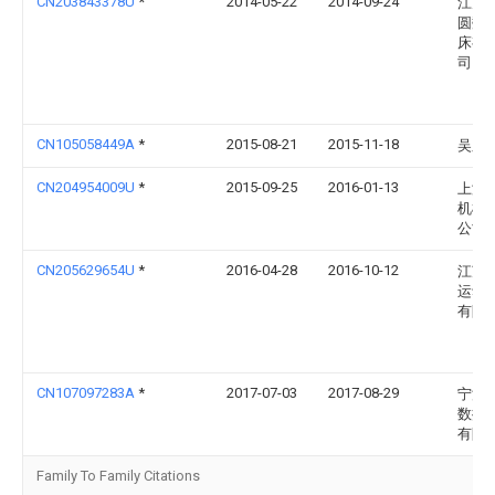
CN203843378U
*
2014-05-22
2014-09-24
江苏
圆数
床有
司
CN105058449A
*
2015-08-21
2015-11-18
吴庆
CN204954009U
*
2015-09-25
2016-01-13
上海
机械
公司
CN205629654U
*
2016-04-28
2016-10-12
江苏
运动
有限
CN107097283A
*
2017-07-03
2017-08-29
宁波
数控
有限
Family To Family Citations