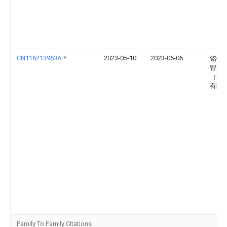
CN116213963A
*
2023-05-10
2023-06-06
铭镭
智能
（河
有限
Family To Family Citations