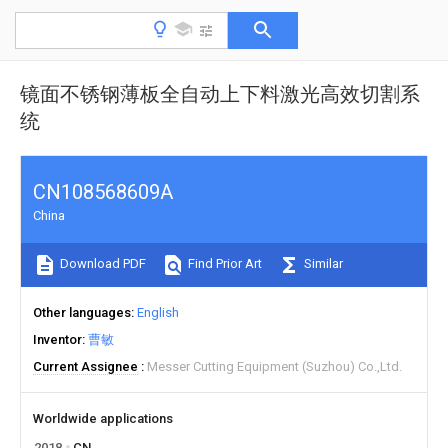
镜面不锈钢薄板全自动上下料激光高效切割系
统
CN108568609A
China
Download PDF
Find Prior Art
Similar
Other languages
English
Inventor
曹敏
Current Assignee
Messer Cutting Equipment (Suzhou) Co.,Ltd.
Worldwide applications
2018
CN