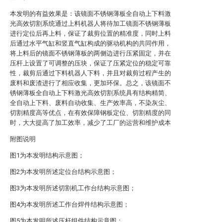
本发明的有益效果是：该镜面不锈钢薄板全自动上下料激
光高效切割系统通过上料机器人将待加工镜面不锈钢薄板
进行定位后再上料，保证了裁剪位置的精准度，同时上料
后通过水平气缸和竖直气缸构成的驱动机构的共同作用，
将上料后的镜面不锈钢薄板的两侧边进行压紧固定，并在
压杆上设置了可调整的压块，保证了压紧定位的稳定可靠
性，裁剪后通过下料机器人下料，并且对裁剪过程产生的
废料和废渣进行了相应收集，更加环保。总之，该镜面不
锈钢薄板全自动上下料激光高效切割系统具有结构精简、
全自动上下料、废料自动收集、生产效率高，不染灰尘、
切割精度高等优点，在有效保障钢板定位、切割精度的同
时，大大提高了加工效率，减少了工厂的运营和维护成本
附图说明
图1为本发明结构示意图；
图2为本发明所述定位台结构示意图；
图3为本发明所述切割机工作台结构示意图；
图4为本发明所述工作台焊件结构示意图；
图5为本发明所述压杆组件结构示意图；