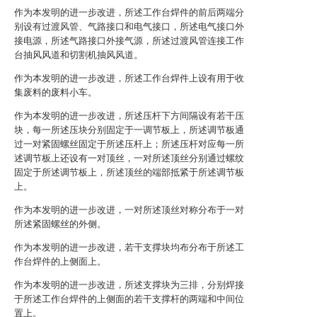
作为本发明的进一步改进，所述工作台焊件的前后两端分
别设有过渡风管、气路接口和电气接口，所述电气接口外
接电源，所述气路接口外接气源，所述过渡风管连接工作
台抽风风道和切割机抽风风道。
作为本发明的进一步改进，所述工作台焊件上设有用于收
集废料的废料小车。
作为本发明的进一步改进，所述压杆下方间隔设有若干压
块，每一所述压块分别固定于一调节板上，所述调节板通
过一对紧固螺丝固定于所述压杆上；所述压杆对应每一所
述调节板上还设有一对顶丝，一对所述顶丝分别通过螺纹
固定于所述调节板上，所述顶丝的端部抵紧于所述调节板
上。
作为本发明的进一步改进，一对所述顶丝对称分布于一对
所述紧固螺丝的外侧。
作为本发明的进一步改进，若干支撑块均布分布于所述工
作台焊件的上侧面上。
作为本发明的进一步改进，所述支撑块为三排，分别焊接
于所述工作台焊件的上侧面的若干支撑杆的两端和中间位
置上。