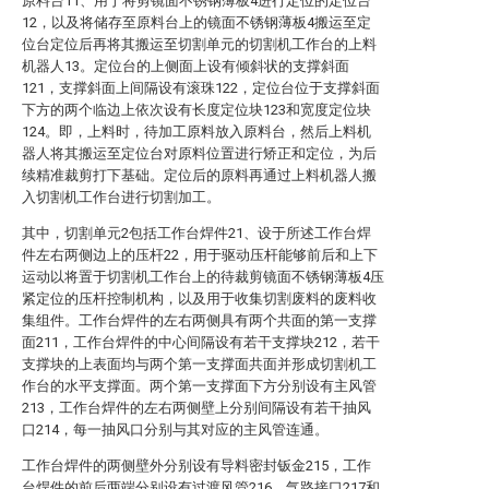
原料台11、用于将剪镜面不锈钢薄板4进行定位的定位台
12，以及将储存至原料台上的镜面不锈钢薄板4搬运至定
位台定位后再将其搬运至切割单元的切割机工作台的上料
机器人13。定位台的上侧面上设有倾斜状的支撑斜面
121，支撑斜面上间隔设有滚珠122，定位台位于支撑斜面
下方的两个临边上依次设有长度定位块123和宽度定位块
124。即，上料时，待加工原料放入原料台，然后上料机
器人将其搬运至定位台对原料位置进行矫正和定位，为后
续精准裁剪打下基础。定位后的原料再通过上料机器人搬
入切割机工作台进行切割加工。
其中，切割单元2包括工作台焊件21、设于所述工作台焊
件左右两侧边上的压杆22，用于驱动压杆能够前后和上下
运动以将置于切割机工作台上的待裁剪镜面不锈钢薄板4压
紧定位的压杆控制机构，以及用于收集切割废料的废料收
集组件。工作台焊件的左右两侧具有两个共面的第一支撑
面211，工作台焊件的中心间隔设有若干支撑块212，若干
支撑块的上表面均与两个第一支撑面共面并形成切割机工
作台的水平支撑面。两个第一支撑面下方分别设有主风管
213，工作台焊件的左右两侧壁上分别间隔设有若干抽风
口214，每一抽风口分别与其对应的主风管连通。
工作台焊件的两侧壁外分别设有导料密封钣金215，工作
台焊件的前后两端分别设有过渡风管216、气路接口217和