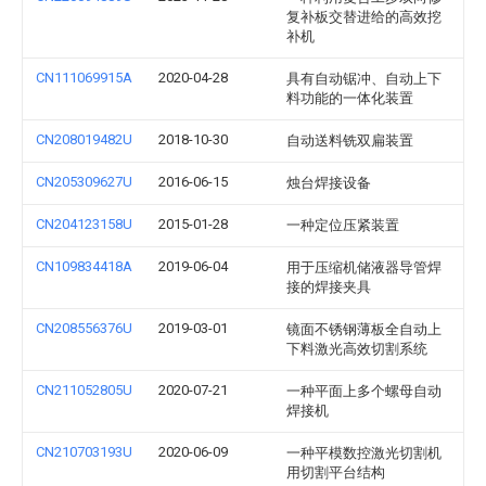
复补板交替进给的高效挖
补机
CN111069915A
2020-04-28
具有自动锯冲、自动上下
料功能的一体化装置
CN208019482U
2018-10-30
自动送料铣双扁装置
CN205309627U
2016-06-15
烛台焊接设备
CN204123158U
2015-01-28
一种定位压紧装置
CN109834418A
2019-06-04
用于压缩机储液器导管焊
接的焊接夹具
CN208556376U
2019-03-01
镜面不锈钢薄板全自动上
下料激光高效切割系统
CN211052805U
2020-07-21
一种平面上多个螺母自动
焊接机
CN210703193U
2020-06-09
一种平模数控激光切割机
用切割平台结构