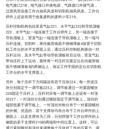
电气接口218，电气接口外接电源，气路接口外接气源，
过渡风管连接工作台抽风风道和切割机抽风风道。工作台
焊件上还设有用于收集废料的废料小车219。
压杆控制机构包括竖直气缸221、水平气缸222和导轨溜板
223，水平气缸一端连接于工作台焊件上，另一端连接于
导轨溜板上，竖直气缸一端连接于导轨溜板上，另一端与
压杆连接。切割时，将待裁剪镜面不锈钢薄板4放置于切割
机工作台的水平支撑面上后，通过压杆控制机构驱动一对
压杆运动，及水平气缸带动导轨溜板前后运动，竖直气缸
带动压杆上下运动，最终将一对压杆压紧定位在待裁剪镜
面不锈钢薄板4的两侧边上，保证工件牢固的定位在切割机
工作台的水平支撑面上。
另外，每个压杆下方间隔设有若干压块224，每一所述压
块分别固定于一调节板225上，调节板通过一对紧固螺丝
226固定于压杆上；压杆对应每一调节板上还设有一对顶
丝227，一对顶丝分别通过螺纹固定于调节板上，顶丝的
端部抵紧于调节板上。一对顶丝对称分布于一对紧固螺丝
的外侧。优选的，若干支撑块均布分布于工作台焊件的上
侧面上，以及支撑块为三排，分别焊接于工作台焊件的上
侧面的若干支撑杆210的两端和中间位置上。这样，可以
通过紧固螺丝和顶丝来调整每个压块对工件的压紧力。调