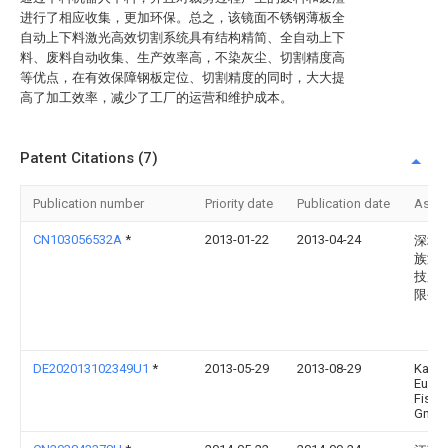
进行了相应收集，更加环保。总之，该镜面不锈钢薄板全
自动上下料激光高效切割系统具有结构精简、全自动上下
料、废料自动收集、生产效率高，不染灰尘、切割精度高
等优点，在有效保障钢板定位、切割精度的同时，大大提
高了加工效率，减少了工厂的运营和维护成本。
Patent Citations (7)
Publication number
Priority date
Publication date
Assi
CN103056532A
*
2013-01-22
2013-04-24
深圳
族激
技股
限公
DE202013102349U1
*
2013-05-29
2013-08-29
Karl
Euge
Fisch
Gmb