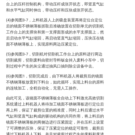
台上的压杆控制机构，带动压杆成张开状态，即竖直气缸
和水平气缸同时伸出，带动压杆和压块成张开状态。
(4)参阅图3-7，上料机器人上的吸盘装置再将定位台定位
后的镜面不锈钢薄板抓取后准确放置在切割单元的切割机
工作台上的支撑块和第一支撑面形成的水平支撑面上，然
后启动水平气缸缩回，再启动竖直气缸缩回，压块压在镜
面不锈钢薄板上，实现原料两边压紧定位。
(5)参阅图3-7，切割机对切割机工作台上的原料进行两边
切割裁剪，切割废料由密封导料钣金掉入废料小车中，切
割过程中产生的灰尘通过抽风口抽到除尘设备中去。
(6)参阅图1，切割完成后，由下料机器人将裁剪后的镜面
不锈钢薄板放置到下料台，如此循环，实现上料台的原料
的连续加工，全程自动化，无需人工操作。
由此可见，该镜面不锈钢薄板全自动上下料激光高效切割
系统通过上料机器人将待加工镜面不锈钢薄板进行定位后
再上料，保证了裁剪位置的精准度，同时上料后通过水平
气缸和竖直气缸构成的驱动机构的共同作用，将上料后的
镜面不锈钢薄板的两侧边进行压紧固定，并在压杆上设置
了可调整的压块，保证了压紧定位的稳定可靠性，裁剪后
通过下料机器人下料，并且对裁剪过程产生的废料和废渣