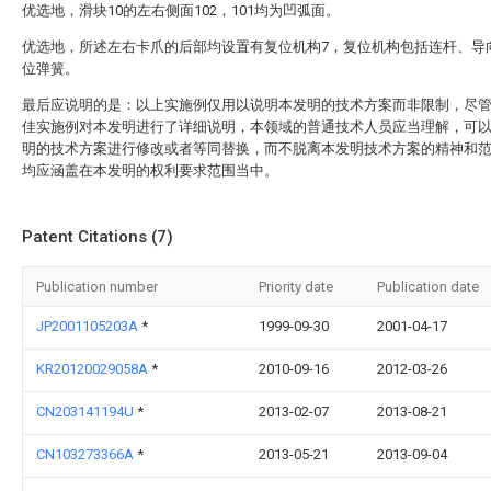
优选地，滑块10的左右侧面102，101均为凹弧面。
优选地，所述左右卡爪的后部均设置有复位机构7，复位机构包括连杆、导
位弹簧。
最后应说明的是：以上实施例仅用以说明本发明的技术方案而非限制，尽
佳实施例对本发明进行了详细说明，本领域的普通技术人员应当理解，可
明的技术方案进行修改或者等同替换，而不脱离本发明技术方案的精神和
均应涵盖在本发明的权利要求范围当中。
Patent Citations (7)
Publication number
Priority date
Publication date
JP2001105203A
*
1999-09-30
2001-04-17
KR20120029058A
*
2010-09-16
2012-03-26
CN203141194U
*
2013-02-07
2013-08-21
CN103273366A
*
2013-05-21
2013-09-04