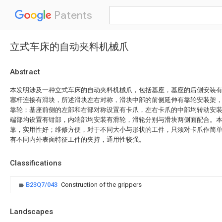
Patents
立式车床的自动夹料机械爪
Abstract
本发明涉及一种立式车床的自动夹料机械爪，包括基座，基座的后侧安装
塞杆连接有滑块，所述滑块左右对称，滑块中部的前侧延伸有靠轮安装架
靠轮；基座前侧的左部和右部对称设置有卡爪，左右卡爪的中部均转动安
端部均设置有钳部，内端部均安装有滑轮，滑轮分别与滑块两侧面配合。
靠，实用性好；维修方便，对于不同大小与形状的工件，只须对卡爪作简
有不同内外表面特征工件的夹持，通用性较强。
Classifications
B23Q7/043
Construction of the grippers
Landscapes