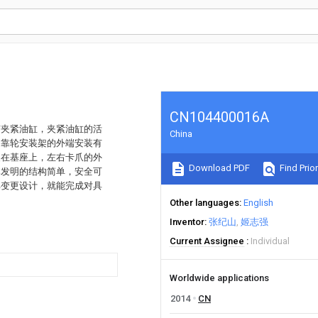
CN104400016A
有夹紧油缸，夹紧油缸的活
China
，靠轮安装架的外端安装有
装在基座上，左右卡爪的外
Download PDF
Find Prior
本发明的结构简单，安全可
单变更设计，就能完成对具
Other languages
English
Inventor
张纪山
姬志强
Current Assignee
Individual
Worldwide applications
2014
CN