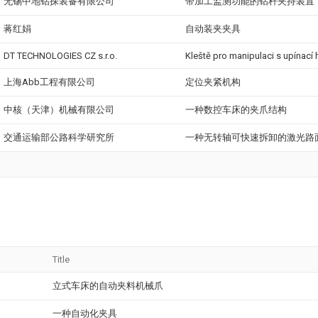
无锡中地钻探装备有限公司
带加工监测功能的钻杆夹持装置
蒋红娟
自动装夹夹具
DT TECHNOLOGIES CZ s.r.o.
Kleště pro manipulaci s upínací 
上海Abb工程有限公司
定位夹紧机构
中核（天津）机械有限公司
一种数控车床的夹爪结构
交通运输部公路科学研究所
一种无转轴可快速拆卸的激光路
Title
立式车床的自动夹料机械爪
一种自动化夹具