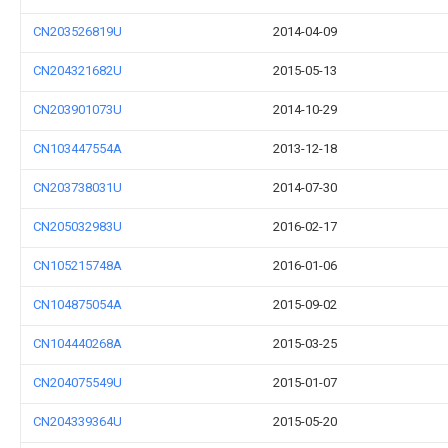
CN203526819U
2014-04-09
CN204321682U
2015-05-13
CN203901073U
2014-10-29
CN103447554A
2013-12-18
CN203738031U
2014-07-30
CN205032983U
2016-02-17
CN105215748A
2016-01-06
CN104875054A
2015-09-02
CN104440268A
2015-03-25
CN204075549U
2015-01-07
CN204339364U
2015-05-20