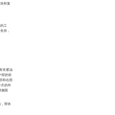
向块和复
状的工
的夹持，
装有夹紧油
中部的前
左部和右部
卡爪的外
两侧面
内，滑块