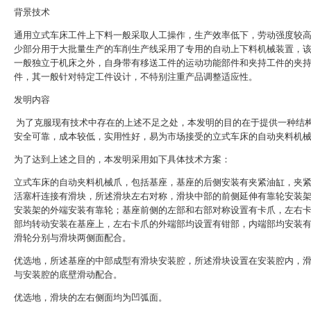
背景技术
通用立式车床工件上下料一般采取人工操作，生产效率低下，劳动强度较
少部分用于大批量生产的车削生产线采用了专用的自动上下料机械装置，
一般独立于机床之外，自身带有移送工件的运动功能部件和夹持工件的夹
件，其一般针对特定工件设计，不特别注重产品调整适应性。
发明内容
为了克服现有技术中存在的上述不足之处，本发明的目的在于提供一种结
安全可靠，成本较低，实用性好，易为市场接受的立式车床的自动夹料机
为了达到上述之目的，本发明采用如下具体技术方案：
立式车床的自动夹料机械爪，包括基座，基座的后侧安装有夹紧油缸，夹
活塞杆连接有滑块，所述滑块左右对称，滑块中部的前侧延伸有靠轮安装
安装架的外端安装有靠轮；基座前侧的左部和右部对称设置有卡爪，左右
部均转动安装在基座上，左右卡爪的外端部均设置有钳部，内端部均安装
滑轮分别与滑块两侧面配合。
优选地，所述基座的中部成型有滑块安装腔，所述滑块设置在安装腔内，
与安装腔的底壁滑动配合。
优选地，滑块的左右侧面均为凹弧面。