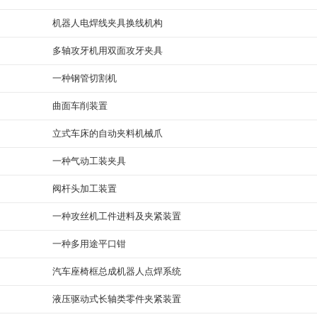
机器人电焊线夹具换线机构
多轴攻牙机用双面攻牙夹具
一种钢管切割机
曲面车削装置
立式车床的自动夹料机械爪
一种气动工装夹具
阀杆头加工装置
一种攻丝机工件进料及夹紧装置
一种多用途平口钳
汽车座椅框总成机器人点焊系统
液压驱动式长轴类零件夹紧装置