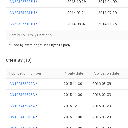
CN203527468U
*
2013-10-29
2014-04-09
CN203738031U
*
2014-03-21
2014-07-30
CN203956101U
*
2014-08-02
2014-11-26
Family To Family Citations
* Cited by examiner, † Cited by third party
Cited By (10)
Publication number
Priority date
Publication date
CN105382596A
*
2015-11-30
2016-03-09
CN105382595A
*
2015-11-30
2016-03-09
CN105415045A
*
2015-12-11
2016-03-23
CN105415039A
*
2015-11-30
2016-03-23