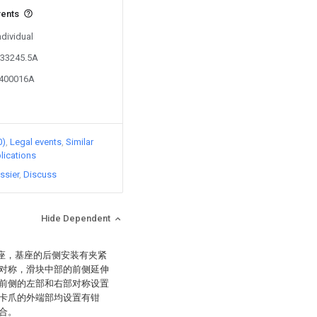
vents
ndividual
733245.5A
4400016A
0)
Legal events
Similar
lications
ssier
Discuss
Hide Dependent
基座，基座的后侧安装有夹紧
对称，滑块中部的前侧延伸
前侧的左部和右部对称设置
卡爪的外端部均设置有钳
合。