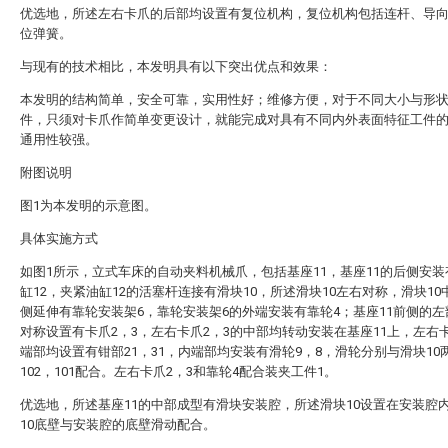
优选地，所述左右卡爪的后部均设置有复位机构，复位机构包括连杆、导
位弹簧。
与现有的技术相比，本发明具有以下突出优点和效果：
本发明的结构简单，安全可靠，实用性好；维修方便，对于不同大小与形
件，只须对卡爪作简单变更设计，就能完成对具有不同内外表面特征工件
通用性较强。
附图说明
图1为本发明的示意图。
具体实施方式
如图1所示，立式车床的自动夹料机械爪，包括基座11，基座11的后侧安
缸12，夹紧油缸12的活塞杆连接有滑块10，所述滑块10左右对称，滑块10
侧延伸有靠轮安装架6，靠轮安装架6的外端安装有靠轮4；基座11前侧的
对称设置有卡爪2，3，左右卡爪2，3的中部均转动安装在基座11上，左右
端部均设置有钳部21，31，内端部均安装有滑轮9，8，滑轮分别与滑块10
102，101配合。左右卡爪2，3和靠轮4配合装夹工件1。
优选地，所述基座11的中部成型有滑块安装腔，所述滑块10设置在安装腔
10底壁与安装腔的底壁滑动配合。