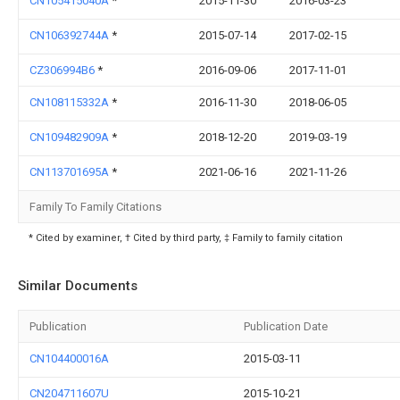
CN105415040A
*
2015-11-30
2016-03-23
CN106392744A
*
2015-07-14
2017-02-15
CZ306994B6
*
2016-09-06
2017-11-01
CN108115332A
*
2016-11-30
2018-06-05
CN109482909A
*
2018-12-20
2019-03-19
CN113701695A
*
2021-06-16
2021-11-26
Family To Family Citations
* Cited by examiner, † Cited by third party, ‡ Family to family citation
Similar Documents
Publication
Publication Date
CN104400016A
2015-03-11
CN204711607U
2015-10-21