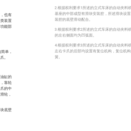
2.根据权利要求1所述的立式车床的自动夹料
基座的中部成型有滑块安装腔，所述滑块设置
高，也有
装腔的底壁滑动配合。
该类装置
持功能部
3.根据权利要求2所述的立式车床的自动夹料
的左右侧面均为凹弧面。
4.根据权利要求3所述的立式车床的自动夹料
左右卡爪的后部均设置有复位机构，复位机构
构简单，
簧。
械爪。
紧油缸的
架，靠轮
卡爪的中
有滑轮，
滑块底壁