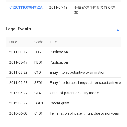
CN2011100984952A
2011-04-19
升降式铲斗控制装置及铲
车
Legal Events
Date
Code
Title
2011-08-17
C06
Publication
2011-08-17
PB01
Publication
2011-09-28
C10
Entry into substantive examination
2011-09-28
SE01
Entry into force of request for substantive exa
2012-06-27
C14
Grant of patent or utility model
2012-06-27
GR01
Patent grant
2016-06-08
CF01
Termination of patent right due to non-payment