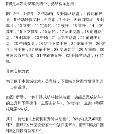
图5是本发明铲车的四个手把结构示意图。
图1-5中，1-铲斗，2-传动轴，3-升降从动盘，4-传动轴拨
叉，5-传动轴拨叉杆，6-绳索，7-圆环，8-缺口圆环，9-刹
车片，10-立架，11-定滑轮，12-横杆，13-立杆，14-上支
撑架，15-下支撑架，16-后轮，17-后退花盘，18-前进花
盘，19-刹车器，20-中轴，21-后退主动盘，22-前进主动
盘，23-中轴拨叉，24-铲斗下降手把，25-倒车手把，26-铲
斗上升手把，27-刹车手把，28-变速装置，29-配重箱，30-
变速装置控制器，31-中轴拨叉杆，32-升降主动盘，33-拉
线。
具体实施方式
为了便于本领域技术人员理解，下面结合附图对发明作进
一步的说明。
如图1所示，一种升降式铲斗控制装置，功能是完成铲斗1
的上升和下降操作，主要由铲斗1、传动轴2、立架10和两
根绳索6构成。
其中，传动轴2上安装有升降从动盘3、传动轴拨叉4和圆
环7，圆环7的外面设套有一个缺口圆环8，圆环7和缺口圆
环8之间设有刹车片9。