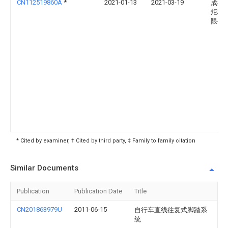
CN112519860A
*
2021-01-13
2021-03-19
成都
炬科
限公
* Cited by examiner, † Cited by third party, ‡ Family to family citation
Similar Documents
Publication
Publication Date
Title
CN201863979U
2011-06-15
自行车直线往复式脚踏系
统