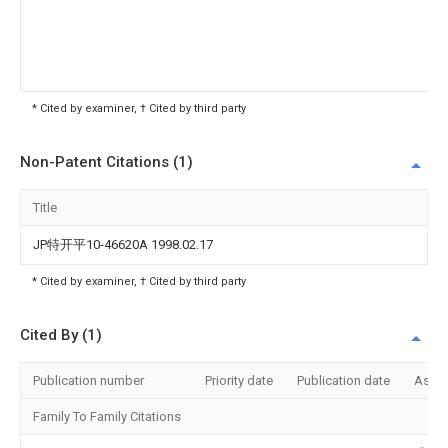
* Cited by examiner, † Cited by third party
Non-Patent Citations (1)
Title
JP特开平10-46620A 1998.02.17
* Cited by examiner, † Cited by third party
Cited By (1)
Publication number
Priority date
Publication date
Assi
Family To Family Citations