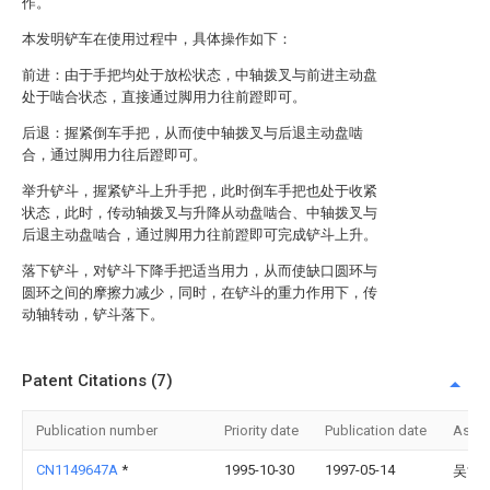
作。
本发明铲车在使用过程中，具体操作如下：
前进：由于手把均处于放松状态，中轴拨叉与前进主动盘
处于啮合状态，直接通过脚用力往前蹬即可。
后退：握紧倒车手把，从而使中轴拨叉与后退主动盘啮
合，通过脚用力往后蹬即可。
举升铲斗，握紧铲斗上升手把，此时倒车手把也处于收紧
状态，此时，传动轴拨叉与升降从动盘啮合、中轴拨叉与
后退主动盘啮合，通过脚用力往前蹬即可完成铲斗上升。
落下铲斗，对铲斗下降手把适当用力，从而使缺口圆环与
圆环之间的摩擦力减少，同时，在铲斗的重力作用下，传
动轴转动，铲斗落下。
Patent Citations (7)
Publication number
Priority date
Publication date
Assi
CN1149647A
*
1995-10-30
1997-05-14
吴世