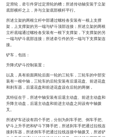
定滑轮，牵引件穿过定滑轮的槽；所述传动轴安装于立架
底部横杆之上，并与立架底部横杆平行。
所述立架的两根立杆中部通过螺栓各安装有一根上支撑
架，上支撑架的另一端与铲斗顶部连接；所述立架的两根
立杆底端通过螺栓各安装有一根下支撑架，下支撑架的另
一端与铲斗底部连接；所述牵引件的另一端与下支撑架连
接。
铲车，包括：
升降式铲斗控制装置；
以及，具有前面两轮后面一轮的三轮车，三轮车的中部安
装有一根中轴，三轮车的后轮安装有后退花盘、前进花盘
和刹车器，后退花盘和前进花盘设在后轮的两侧，
其特征在于，所述中轴安装有后退主动盘、前进主动盘和
升降主动盘，后退主动盘和前进主动盘之间设有中轴拨
叉。
所述铲车还设有四个手把，分别为刹车手把、倒车手把、
铲斗上升手把和铲斗下降手把，所述刹车手把通过拉线连
接刹车器，所述倒车手把通过拉线连接中轴拨叉，所述铲