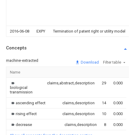
2016-06-08
EXPY
Termination of patent right or utility model
Concepts
machine-extracted
Download
Filter table
Name
Im
claims,abstract,description
29
0.000
biological
transmission
ascending effect
claims,description
14
0.000
rising effect
claims,description
10
0.000
decrease
claims,description
8
0.000