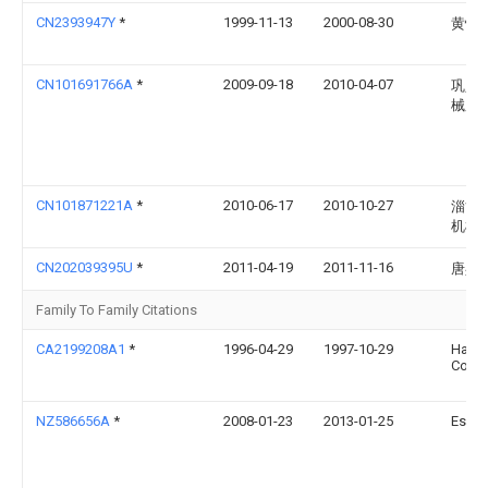
CN2393947Y
*
1999-11-13
2000-08-30
黄怀
CN101691766A
*
2009-09-18
2010-04-07
巩义
械厂
CN101871221A
*
2010-06-17
2010-10-27
淄博
机械
CN202039395U
*
2011-04-19
2011-11-16
唐兵
Family To Family Citations
CA2199208A1
*
1996-04-29
1997-10-29
Harni
Corpo
NZ586656A
*
2008-01-23
2013-01-25
Esco 