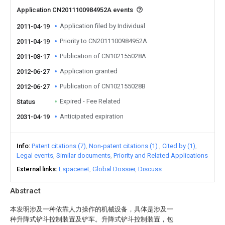
Application CN2011100984952A events
Application filed by Individual
2011-04-19
Priority to CN2011100984952A
2011-04-19
Publication of CN102155028A
2011-08-17
Application granted
2012-06-27
Publication of CN102155028B
2012-06-27
Expired - Fee Related
Status
Anticipated expiration
2031-04-19
Info
Patent citations (7)
Non-patent citations (1)
Cited by (1)
Legal events
Similar documents
Priority and Related Applications
External links
Espacenet
Global Dossier
Discuss
Abstract
本发明涉及一种依靠人力操作的机械设备，具体是涉及一
种升降式铲斗控制装置及铲车。升降式铲斗控制装置，包