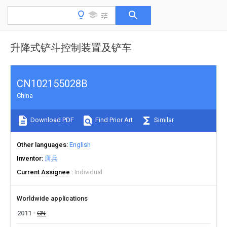
升降式铲斗控制装置及铲车
CN102155028B
China
Download PDF
Find Prior Art
Similar
Other languages
English
Inventor
唐兵
Current Assignee
Individual
Worldwide applications
2011
CN