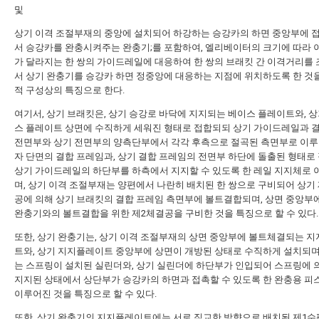
및
상기 이격 조절부재의 중앙에 설치되어 하강하는 승강카의 하면 중앙부에 
서 승강카를 완충시켜주는 완충기;를 포함하여, 엘리베이터의 크기에 따라
가 달라지는 한 쌍의 가이드레일에 대응하여 한 쌍의 브래킷 간 이격거리를
서 상기 완충기를 승강카 하면 정중앙에 대응하는 지점에 위치하도록 한 것을
적 구성상의 특징으로 한다.
여기서, 상기 브래킷은, 상기 승강로 바닥에 지지되는 베이스 플레이트와, 상
스 플레이트 상면에 수직하게 세워진 형태로 접합되되 상기 가이드레일과 
전면부와 상기 전면부의 양측단부에서 각각 후측으로 절곡된 측면부로 이루
자 단면의 결합 프레임과, 상기 결합 프레임의 전면부 하단에 돌출된 형태로
상기 가이드레일의 하단부를 하측에서 지지할 수 있도록 한 레일 지지체로
며, 상기 이격 조절부재는 양편에서 나란히 배치된 한 쌍으로 구비되어 상기
공에 의해 상기 브래킷의 결합 프레임 측면부에 볼트결합되며, 상면 중앙부
완충기와의 볼트결합을 위한 제2체결공을 구비한 것을 특징으로 할 수 있다.
또한, 상기 완충기는, 상기 이격 조절부재의 상면 중앙부에 볼트체결되는 
트와, 상기 지지플레이트 중앙부에 상면이 개방된 상태로 수직하게 설치되
는 스프링이 설치된 실린더와, 상기 실린더에 하단부가 인입되어 스프링에 
지지된 상태에서 상단부가 승강카의 하면과 접촉할 수 있도록 한 완충용 
이루어진 것을 특징으로 할 수 있다.
또한, 상기 완충기의 지지플레이트에는 서로 직교한 방향으로 배치된 제1수