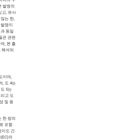
본 발명의
있고, 유사
않는 한,
 발명이
것과 동일
들은 관련
, 본 출
로 해석되
도이며,
, 도 4는
도 5는
그리고 도
성 및 동
 한 쌍의
소로 포함
없이도 간
(EC)의