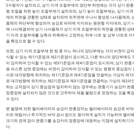
2수평자가 설치되고, 상기 이격 조절부재의 양단부 하면에는 각각 상기 완충
평 조절을 위한 높이 조절부재가 설치되되, 상기 높이 조절부재는, 상기 이격
재의 하면을 관통한 상태로 설치되며 외주면에 수나사 형성된 나사몸체와, 
몸체의 하단부에 형성되어 승강로 바닥에 지지되는 원판형 지지대와, 상기
에 나사체결되며 상기 나사몸체가 상기 이격 조절부재의 하면을 관통한 상
기 이격 조절부재를 상측과 하측에서 고정하는 하부 너트 및 상부 너트로 이
을 특징으로 할 수 있다.
또한, 상기 이격 조절부재 한 쌍 중 어느 하나의 양단부에는 각각 비젼이 감
식할 수 있는 제1기준점과 제2기준점이 표시되고, 다른 하나의 양단부에도 
이 감지하여 인식할 수 있는 제3기준점과 제4기준점이 표시되며, 상기 완충
용 피스톤 상면 중앙에는 비젼이 감지하여 인식할 수 있는 원형의 중심점이 
서로 대각방향에 위치하는 제1기준점과 제4기준점을 연결하는 가상의 제1라
로 대각방향에 위치하는 제2기준점과 제3기준점을 연결하는 가상의 제2라
하는 교차점이 상기 중심점과 일치하지 않는 경우에는 완충기가 승강카 완
정중앙에 설치되지 않은 것으로 간주하여 제품 불량으로 판정하는 것을 특
수 있다.
본 발명에 의한 엘리베이터의 승강카 완충장치는 엘리베이터의 승강로 바닥
리트 매립이나 추가적인 바닥 공사 없이도 용이하게 설치가 가능하며 엘리
크기와 관계 없이 완충기를 승강카의 정중앙에 대응하는 지점에 설치하기가
다.