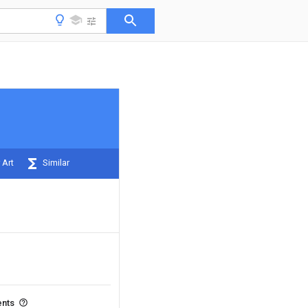
 Art
Similar
ents