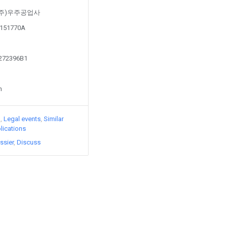
 by (주)우주공업사
00151770A
2272396B1
n
)
Legal events
Similar
lications
ssier
Discuss