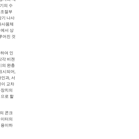
기의 수
 조절부
상기 나사
 나사몸체
태에서 상
루어진 것
지하여 인
각각 비젼
기의 완충
표시되어,
인과, 서
인이 교차
충장치의
징으로 할
의 콘크
베이터의
 용이하