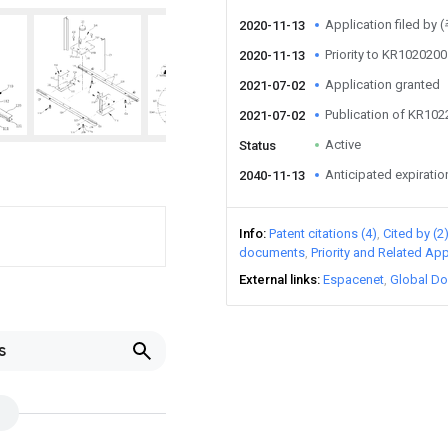
Application filed
2020-11-13
Priority to KR10202
2020-11-13
Application granted
2021-07-02
Publication of KR10
2021-07-02
Active
Status
Anticipated expiratio
2040-11-13
Info
Patent citations (4)
Cited by (2
documents
Priority and Related App
External links
Espacenet
Global Do
s