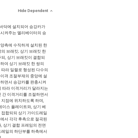
Hide Dependent
바닥에 설치되어 승강카가
충시켜주는 엘리베이터의 승
 양측에 수직하게 설치된 한
의 브래킷; 상기 브래킷 한
되, 상기 브래킷이 결합되
하여 상기 브래킷 한 쌍의
 따라 일렬로 형성된 다수의
 이격 조절부재의 중앙에 설
촉하면서 승강카를 완충시켜
에 따라 이격거리가 달라지는
킷 간 이격거리를 조절하면서
 지점에 위치하도록 하며,
베이스 플레이트와, 상기 베
로 접합되되 상기 가이드레일
부에서 각각 후측으로 절곡된
, 상기 결합 프레임의 전면
이드레일의 하단부를 하측에서
,