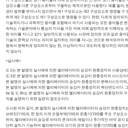
성요소를 다른 구성요소로부터 구별하는 목적으로만 사용된다. 예를 들어, 
권리 범위를 벗어나지 않으면서 제1 구성요소는 제2 구성요소로 명명될 수 
하게 제2 구성요소도 제1 구성요소로 명명될 수 있다. 한편, 다르게 정의되지 
기술적이거나 과학적인 용어를 포함해서 여기서 사용되는 모든 용어들은 본
속하는 기술분야에서 통상의 지식을 가진 자에 의해 일반적으로 이해되는 
한 의미를 지니고 있다. 일반적으로 사용되는 사전에 정의된 것과 같은 용어
기술의 문맥상 가지는 의미와 일치하는 의미를 지니는 것으로 해석되어야 하며
원에서 명백하게 정의하지 않는 한, 이상적이거나 과도하게 형식적인 의미
지 않는다.
<실시예>
도 2는 본 발명의 실시예에 의한 엘리베이터의 승강카 완충장치의 사용상태
도 3은 본 발명의 실시예에 의한 엘리베이터의 승강카 완충장치의 사시도이며
본 발명의 실시예에 의한 엘리베이터의 승강카 완충장치의 분해사시도이며, 
본 발명의 실시예에 의한 엘리베이터의 승강카 완충장치의 측단면도이다. 
6a 및 도 6b는 본 발명의 실시예에 의한 엘리베이터의 승강카 완충장치의 구
작을 설명하기 위한 일련의 참조도이다.
도시된 바와 같이, 본 발명의 실시예에 의한 엘리베이터의 승강카 완충장치는
브래킷(110)과, 한 쌍의 이격 조절부재(120)와 완충기(130)를 주요 구성요
하여, 엘리베이터의 승강로 바닥의 콘크리트 매립이나 추가적인 바닥 공사 
단히 설치가 가능하며 엘리베이터의 크기와 관계 없이 완충기(130)를 승강카