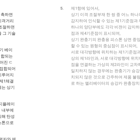
제1항에 있어서,
접촉하면
상기 이격 조절부재 한 쌍 중 어느 하
 이격거리
감지하여 인식할 수 있는 제1기준점과 
 조절하면
하나의 양단부에도 각각 비젼이 감지하
 그 기술
점과 제4기준점이 표시되며,
상기 완충기의 완충용 피스톤 상면 중
할 수 있는 원형의 중심점이 표시되어,
기 베이
서로 대각방향에 위치하는 제1기준점과
결합되는
상의 제1라인과, 서로 대각방향에 위치
어진 ㄷ
점을 연결하는 가상의 제2라인이 교차
 접합되어
일치하지 않는 경우에는 완충기가 승강
 이루어지
치되지 않은 것으로 간주하여 제품 불
 제1체결
로 하는 엘리베이터의 승강카 완충장치
에는 상기
지지플레이
며 내부에
의해 탄성
피스톤으로
평자와 제