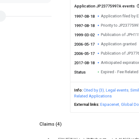
Application JP23775997A events
Application filed by 
1997-08-18
Priority to JP237759
1997-08-18
Publication of JPH1
1999-03-02
Application granted
2006-05-17
Publication of JP37
2006-05-17
Anticipated expiratio
2017-08-18
Expired - Fee Related
Status
Info
Cited by (3)
Legal events
Simi
Related Applications
External links
Espacenet
Global Do
Claims
(4)