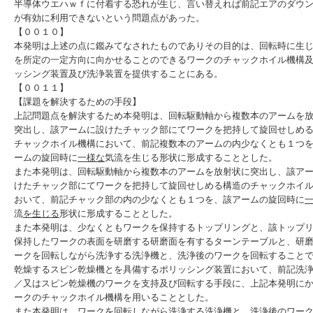
半導体ウエハｗｆに付着する恐れが生じ、言い替えれば前記エアのダウ
が有効に利用できないという問題点があった。
【００１０】
本発明は上述の点に鑑みてなされたものでありその目的は、回転時に生
を所定の一定方向に向かせることのできるワークのチャックホイル機構
ッシング装置及び洗浄装置を提供することにある。
【００１１】
【課題を解決するための手段】
上記問題点を解決するため本発明は、回転駆動軸から複数本のアームを
突出し、該アームに設けたチャック部にてワークを把持して旋回せしめ
チャックホイル機構において、前記複数本のアームの内少なくとも１つ
ームの旋回時に
一様な
気流を生じる形状に形成することとした。
また本発明は、回転駆動軸から複数本のアームを放射状に突出し、該ア
けたチャック部にてワークを把持して旋回せしめる構造のチャックホイ
おいて、前記チャック部の内の少なくとも１つを、該アームの旋回時に
流
を生じる
形状に形成することとした。
また本発明は、少なくともワークを保持するトップリングと、該トップ
保持したワークの表面を研磨する研磨面を有するターンテーブルと、研
ークを回転しながら洗浄する洗浄機と、洗浄後のワークを回転すること
乾燥するスピン乾燥機とを具備するポリッシング装置において、前記洗
／又はスピン乾燥機のワークを支持及び回転する手段に、上記本発明に
ークのチャックホイル機構を用いることとした。
また本発明は、ワークを回転しながら洗浄する洗浄機と、洗浄後のワー