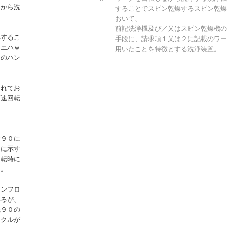
７から洗
することでスピン乾燥するスピン乾燥
おいて、
前記洗浄機及び／又はスピン乾燥機の
昇するこ
手段に、請求項１又は２に記載のワー
ウエハｗ
用いたことを特徴とする洗浄装置。
トのハン
。
されてお
高速回転
構９０に
９に示す
回転時に
う。
ウンフロ
いるが、
機９０の
ィクルが