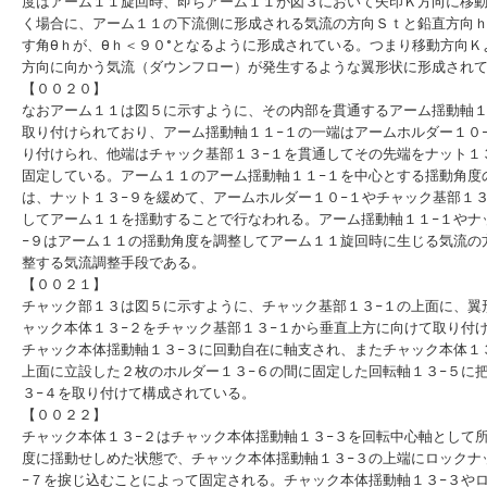
度はアーム１１旋回時、即ちアーム１１が図３において矢印Ｋ方向に移
く場合に、アーム１１の下流側に形成される気流の方向Ｓｔと鉛直方向
す角θｈが、θｈ＜９０°となるように形成されている。つまり移動方向Ｋ
方向に向かう気流（ダウンフロー）が発生するような翼形状に形成され
【００２０】
なおアーム１１は図５に示すように、その内部を貫通するアーム揺動軸１
取り付けられており、アーム揺動軸１１−１の一端はアームホルダー１０
り付けられ、他端はチャック基部１３−１を貫通してその先端をナット１
固定している。アーム１１のアーム揺動軸１１−１を中心とする揺動角度
は、ナット１３−９を緩めて、アームホルダー１０−１やチャック基部１３
してアーム１１を揺動することで行なわれる。アーム揺動軸１１−１やナ
−９はアーム１１の揺動角度を調整してアーム１１旋回時に生じる気流の
整する気流調整手段である。
【００２１】
チャック部１３は図５に示すように、チャック基部１３−１の上面に、翼
ャック本体１３−２をチャック基部１３−１から垂直上方に向けて取り付
チャック本体揺動軸１３−３に回動自在に軸支され、またチャック本体１
上面に立設した２枚のホルダー１３−６の間に固定した回転軸１３−５に
３−４を取り付けて構成されている。
【００２２】
チャック本体１３−２はチャック本体揺動軸１３−３を回転中心軸として
度に揺動せしめた状態で、チャック本体揺動軸１３−３の上端にロックナ
−７を捩じ込むことによって固定される。チャック本体揺動軸１３−３や