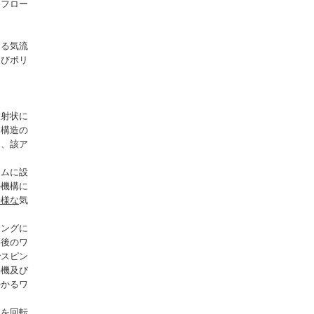
ンフロー
じる気流
及びポリ
放射状に
る構造の
を、該ア
ームに設
ル機構に
一様な
気
リングに
磨後のワ
でスピン
浄機及び
かかるワ
クを回転