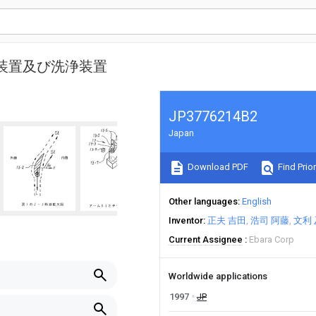
装置及び洗浄装置
JP3776214B2
Japan
Download PDF
Find Prior
Other languages
English
Inventor
正夫 吉田
浩司 阿藤
文利
Current Assignee
Ebara Corp
Worldwide applications
1997
JP