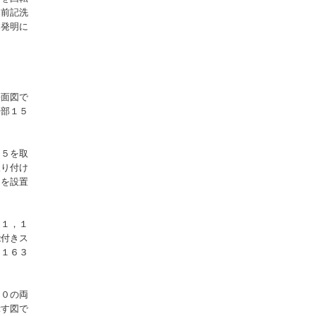
、前記洗
本発明に
平面図で
浄部１５
３５を取
取り付け
３を設置
５１，１
能付きス
，１６３
６０の両
示す図で