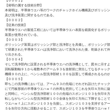
【０００１】
【発明の属する技術分野】
本発明は、半導体ウエハ等のワークのチャックホイル機構及びポリッシ
及び洗浄装置に関するものである。
【０００２】
【従来の技術】
半導体ウエハの製造工程においては半導体ウエハ表面を鏡面化するポリ
装置が使用されている。
【０００３】
ポリッシング装置はポリッシング部と洗浄部とを具備し、ポリッシング
て研磨された半導体ウエハは洗浄部において洗浄された後、乾燥されて
り出される。
【０００４】
そして洗浄部内に設置される半導体ウエハの洗浄機として、図８に示す
回転駆動軸９１から複数本のアーム９３を放射状に突出してなるチャッ
機構９０の上に、ペンシル型洗浄部材１００を設置して構成されるもの
【０００５】
即ちこの洗浄機においては、アーム９３の先端にそれぞれ設けたチャッ
にて円板形状の半導体ウエハｗｆの外周を把持してこれを矢印Ａ方向に
と同時に、ペンシル型洗浄部材１００の先端のスポンジ１０３を矢印Ｂ
転しながらペンシル型洗浄部材１００全体を矢印Ｃ方向に下降すること
ウエハｗｆ上にスポンジ１０３を当接し、スポンジ１０３を支持するア
５を矢印Ｄ方向に揺動させることで、スポンジ１０３を半導体ウエハｗ