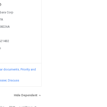
Ebara Corp
97A
158226A
76214B2
n
lar documents
Priority and
ssier
Discuss
Hide Dependent