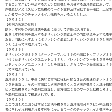
することでスピン乾燥するスピン乾燥機とを具備する洗浄装置において
浄機及び／又はスピン乾燥機のワークを支持及び回転する手段に、上記
かかるワークのチャックホイル機構を用いることとした。
【００１２】
【発明の実施の形態】
以下、本発明の実施形態を図面に基づいて詳細に説明する。
図６は本願発明を適用するポリッシング装置全体の内部構造を示す概略
ある。同図に示すようにポリッシング装置はポリッシング部１３０と洗
０とによって構成されている。
【００１３】
ポリッシング部１３０はターンテーブル１３３の両側にトップリング１
り付けたポリッシングユニット１３７と、ドレッシングツール１３９を
たドレッシングユニット１４１とを設置し、さらにワーク受渡装置１４
して構成されている。
【００１４】
洗浄部１５０は、中央に矢印Ｚ方向に移動可能な２台の搬送ロボット１
５３を設置し、その一方側に１次洗浄機５０と２次洗浄機５５と洗浄機
ピン乾燥機６０とを並列に設置し、他方側に２台のワーク反転機１６１
を並列に設置して構成されている。
【００１５】
ここで図１乃至図５は前記２次洗浄機５５と洗浄機能付きスピン乾燥機
者にそれぞれ利用される本発明にかかるワークのチャックホイル機構を