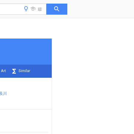
 Art
Similar
 及川