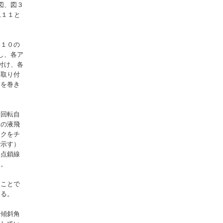
図、図３
ム１１と
軸１０の
し、各ア
付け、各
に取り付
１を巻き
て回転自
状の液飛
ークをチ
で示す）
一点鎖線
る。
ることで
いる。
と傾斜角