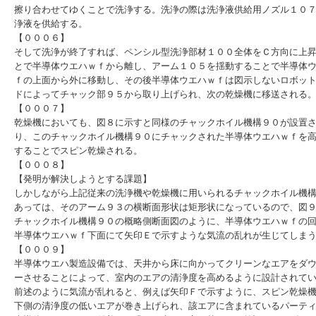
擦り合わせてゆくことで洗浄する。洗浄の際は洗浄液供給用ノズル１０
浄液を供給する。
【０００６】
そして洗浄が終了すれば、ペンシル型洗浄部材１００全体をＣ方向に上
とで半導体ウエハｗｆから離し、アーム１０５を揺動することで半導体
ｆの上面から外に移動し、その後半導体ウエハｗｆは図示しないロボッ
ドによってチャック部９５から取り上げられ、次の乾燥機に移送される
【０００７】
乾燥機においても、図８に示すと同様のチャックホイル機構９０が設置
り、このチャックホイル機構９０にチャックされた半導体ウエハｗｆを
することでスピン乾燥される。
【０００８】
【発明が解決しようとする課題】
しかしながら上記従来の洗浄機や乾燥機に用いられるチャックホイル機
あっては、そのアーム９３の横断面形状は矩形状になっているので、図
チャックホイル機構９０の概略側断面図のように、半導体ウエハｗｆの
半導体ウエハｗｆ下面にて矢印Ｅで示すような気流の乱れが生じてしま
【０００９】
半導体ウエハ製造設備では、天井から床に向かってクリーンなエアをダ
ーさせることによって、室内のエアの清浄度を高めるように設計されて
前述のように気流が乱れると、例えば矢印Ｆで示すように、スピン乾燥
下側の清浄度の低いエアが巻き上げられ、該エアに含まれているパーテ