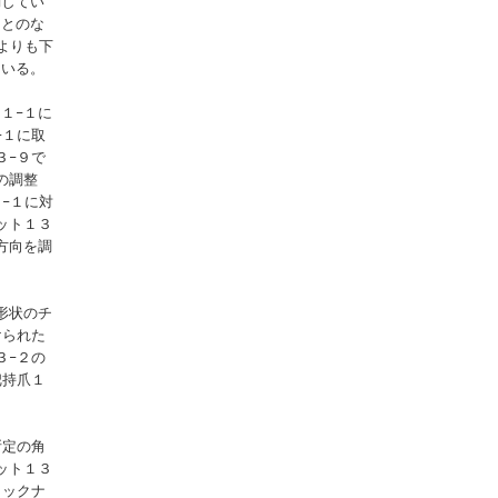
動してい
ｈとのな
よりも下
ている。
１−１に
−１に取
３−９で
の調整
−１に対
ット１３
方向を調
形状のチ
けられた
３−２の
把持爪１
所定の角
ット１３
ロックナ