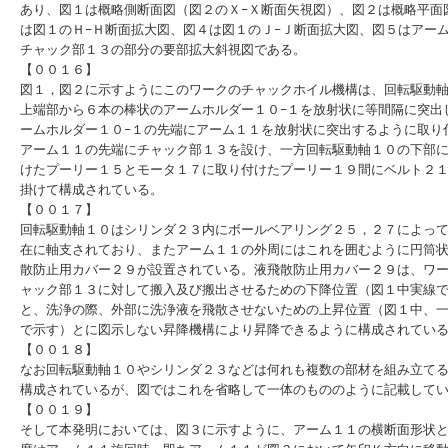
あり、図１は概略側断面図（図２のＸ−Ｘ断面矢視図）、図２は概略平面
は図１のＨ−Ｈ断面拡大図、図４は図１のＪ−Ｊ断面拡大図、図５はアー
チャック部１３の部分の要部拡大斜視図である。
【００１６】
図１，図２に示すようにこのワークのチャックホイル機構は、回転駆動
上端部から６本の棒状のアームホルダー１０−１を放射状に等間隔に突出
ームホルダー１０−１の先端にアーム１１を放射状に突出するように取り
アーム１１の先端にチャック部１３を設け、一方回転駆動軸１０の下部
けたプーリー１５とモータ１７に取り付けたプーリー１９間にベルト２
掛けて構成されている。
【００１７】
回転駆動軸１０はシリンダ２３内にボールベアリング２５，２７によっ
在に軸支されており、またアーム１１の外周にはこれを囲むように円筒
散防止用カバー２９が設置されている。液飛散防止用カバー２９は、ワ
ャック部１３に対して搬入及び搬出させるための下降位置（図１中実線
と、洗浄の際、外部に洗浄液を飛散させないための上昇位置（図１中、
で示す）とに図示しない昇降機構により昇降できるように構成されてい
【００１８】
なお回転駆動軸１０やシリンダ２３などは何れも複数の部材を組み立て
構成されているが、図ではこれを省略して一体のもののように記載して
【００１９】
そして本発明においては、図３に示すように、アーム１１の横断面形状