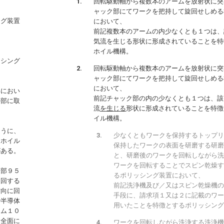
回転駆動軸から複数本のアームを放射状に突
ャック部にてワークを把持して旋回せしめる
ング装置
において、
前記複数本のアームの内少なくとも１つは、
気流を生じる形状に形成されていることを特
ホイル機構。
ッシング
回転駆動軸から複数本のアームを放射状に突
ャック部にてワークを把持して旋回せしめる
において、
部におい
前記チャック部の内の少なくとも１つは、該
外部に取
流
を生じる
形状に形成されていることを特徴
イル機構。
ように、
少なくともワークを保持するトップリ
クホイル
保持したワークの表面を研磨する研磨
がある。
と、研磨後のワークを回転しながら洗
ワークを回転することでスピン乾燥す
ク部９５
るポリッシング装置において、
旋回する
前記洗浄機及び／又はスピン乾燥機の
方向に回
手段に、請求項１又は２に記載のワー
で半導体
用いたことを特徴とするポリッシング
ーム１０
ｆ全面に
ワークを回転しながら洗浄する洗浄機